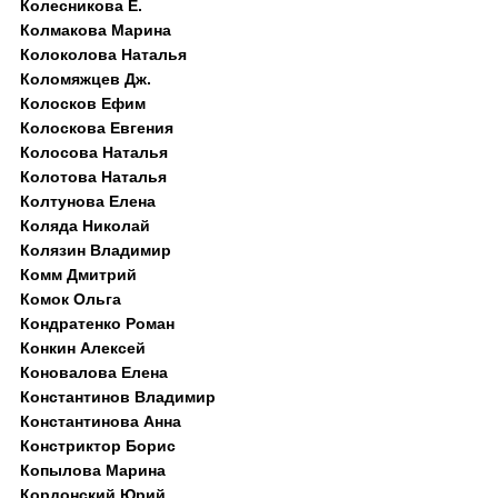
Колесникова Е.
Колмакова Марина
Колоколова Наталья
Коломяжцев Дж.
Колосков Ефим
Колоскова Евгения
Колосова Наталья
Колотова Наталья
Колтунова Елена
Коляда Николай
Колязин Владимир
Комм Дмитрий
Комок Ольга
Кондратенко Роман
Конкин Алексей
Коновалова Елена
Константинов Владимир
Константинова Анна
Констриктор Борис
Копылова Марина
Кордонский Юрий