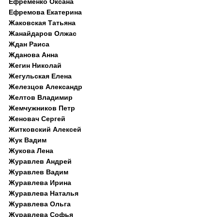
Ефременко Оксана
Ефремова Екатерина
Жаковская Татьяна
Жанайдаров Олжас
Ждан Раиса
Жданова Анна
Жегин Николай
Жегульская Елена
Железцов Александр
Желтов Владимир
Жемчужников Петр
Женовач Сергей
Житковский Алексей
Жук Вадим
Жукова Лена
Журавлев Андрей
Журавлев Вадим
Журавлева Ирина
Журавлева Наталья
Журавлева Ольга
Журавлева Софья