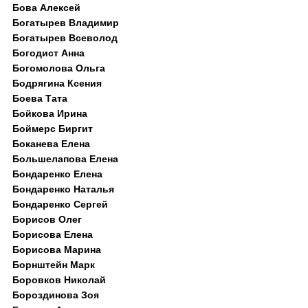
Бова Алексей
Богатырев Владимир
Богатырев Всеволод
Богодист Анна
Богомолова Ольга
Бодрягина Ксения
Боева Тата
Бойкова Ирина
Боймерс Биргит
Боканева Елена
Большелапова Елена
Бондаренко Елена
Бондаренко Наталья
Бондаренко Сергей
Борисов Олег
Борисова Елена
Борисова Марина
Борнштейн Марк
Боровков Николай
Бороздинова Зоя