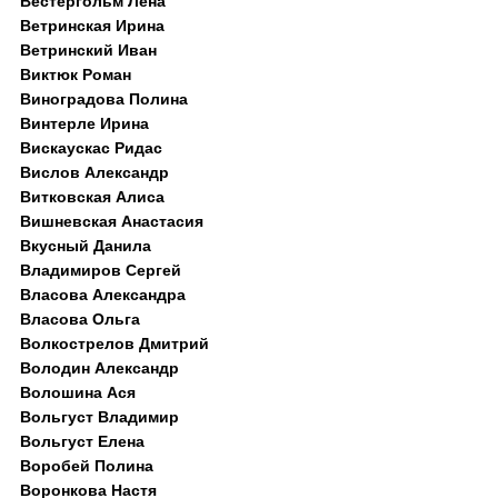
Вестергольм Лена
Ветринская Ирина
Ветринский Иван
Виктюк Роман
Виноградова Полина
Винтерле Ирина
Вискаускас Ридас
Вислов Александр
Витковская Алиса
Вишневская Анастасия
Вкусный Данила
Владимиров Сергей
Власова Александра
Власова Ольга
Волкострелов Дмитрий
Володин Александр
Волошина Ася
Вольгуст Владимир
Вольгуст Елена
Воробей Полина
Воронкова Настя