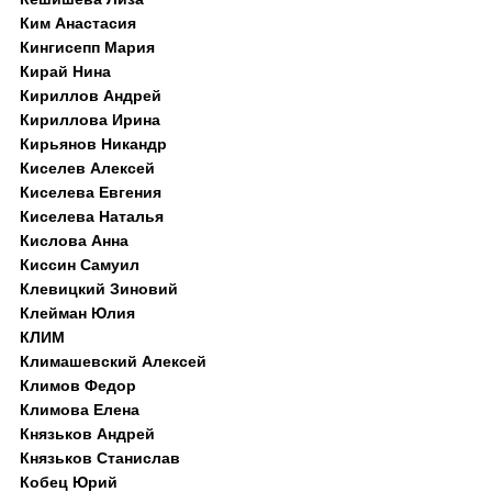
Ким Анастасия
Кингисепп Мария
Кирай Нина
Кириллов Андрей
Кириллова Ирина
Кирьянов Никандр
Киселев Алексей
Киселева Евгения
Киселева Наталья
Кислова Анна
Киссин Самуил
Клевицкий Зиновий
Клейман Юлия
КЛИМ
Климашевский Алексей
Климов Федор
Климова Елена
Князьков Андрей
Князьков Станислав
Кобец Юрий