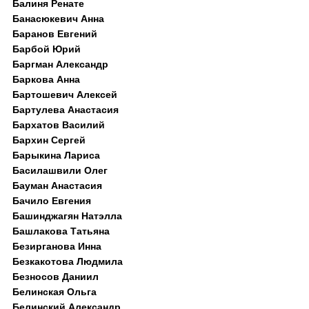
Балиня Ренате
Банасюкевич Анна
Баранов Евгений
Барбой Юрий
Баргман Александр
Баркова Анна
Бартошевич Алексей
Бартулева Анастасия
Бархатов Василий
Бархин Сергей
Барыкина Лариса
Басилашвили Олег
Бауман Анастасия
Бачило Евгения
Башинджагян Натэлла
Башлакова Татьяна
Безирганова Инна
Безкакотова Людмила
Безносов Даниил
Белинская Ольга
Белинский Александр