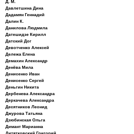
Д. M.
Давлетшина Дина
Дадамян Геннадий
Далин К.
Данилова Людмила
Датешидзе Кирилл
Датский Дог
Девотченко Алексей
Дележа Елена
Демахин Александр
Денёва Мила
Денисенко Иван
Денисенко Сергей
Деньгин Никита
Дербенева Александра
Деркачева Александра
Десятников Леонид
Джурова Татьяна
Дзюбинская Ольга
Димант Марианна
Дитятковский Григорий