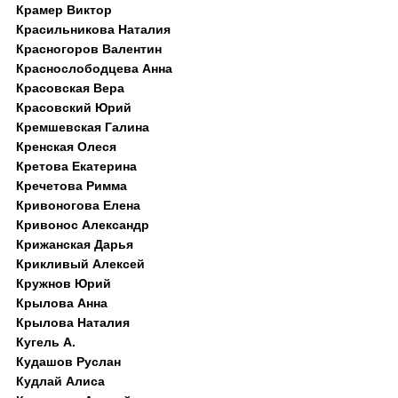
Крамер Виктор
Красильникова Наталия
Красногоров Валентин
Краснослободцева Анна
Красовская Вера
Красовский Юрий
Кремшевская Галина
Кренская Олеся
Кретова Екатерина
Кречетова Римма
Кривоногова Елена
Кривонос Александр
Крижанская Дарья
Крикливый Алексей
Кружнов Юрий
Крылова Анна
Крылова Наталия
Кугель А.
Кудашов Руслан
Кудлай Алиса