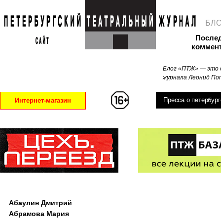
БЛ
После
коммен
Блог «ПТЖ» — это 
журнала Леонид Поп
Пресса о петербург
Интернет-магазин
Абаулин Дмитрий
Абрамова Мария