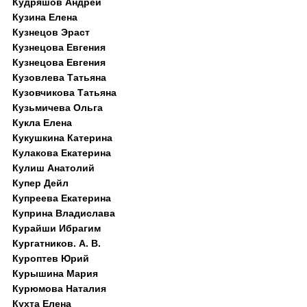
Кудряшов Андрей
Кузина Елена
Кузнецов Эраст
Кузнецова Евгения
Кузнецова Евгения
Кузовлева Татьяна
Кузовчикова Татьяна
Кузьмичева Ольга
Кукла Елена
Кукушкина Катерина
Кулакова Екатерина
Кулиш Анатолий
Купер Дейл
Купреева Екатерина
Куприна Владислава
Курайши Ибрагим
Кургатников. А. В.
Куроптев Юрий
Курышина Мария
Курюмова Наталия
Кухта Елена