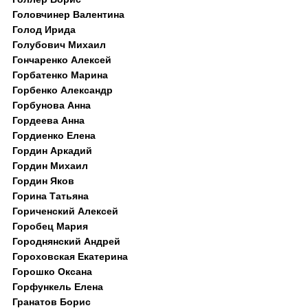
Головчинер Валентина
Голод Ирида
Голубович Михаил
Гончаренко Алексей
Горбатенко Марина
Горбенко Александр
Горбунова Анна
Гордеева Анна
Гордиенко Елена
Гордин Аркадий
Гордин Михаил
Гордин Яков
Горина Татьяна
Гориченский Алексей
Горобец Мария
Городнянский Андрей
Гороховская Екатерина
Горошко Оксана
Горфункель Елена
Гранатов Борис