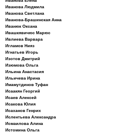
Иванова Елена
Иванова Людмила
Иванова Светлана
Иванова-Брашинская Анна
Иванюк Оксана
Ивашкявичюс Марюс
Ивлиева Варвара
Игламов Нияз
Игнатьев Игорь
Изотов Дмитрий
Изюмова Ольга
Ильина Анастасия
Ильичева Ирина
Имамутдинов Туфан
Исаакян Георгий
Исаев Алексей
Исакова Юлия
Исаханов Генрих
Ислентьева Александра
Исмаилова Алина
Истомина Ольга