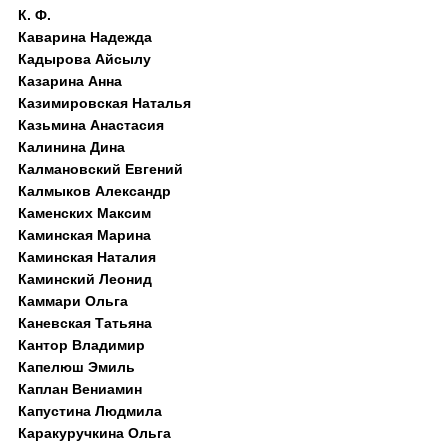
К. Ф.
Каварина Надежда
Кадырова Айсылу
Казарина Анна
Казимировская Наталья
Казьмина Анастасия
Калинина Дина
Калмановский Евгений
Калмыков Александр
Каменских Максим
Каминская Марина
Каминская Наталия
Каминский Леонид
Каммари Ольга
Каневская Татьяна
Кантор Владимир
Капелюш Эмиль
Каплан Вениамин
Капустина Людмила
Каракуручкина Ольга