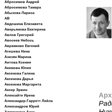
Абросимов Андрей
Абросимова Тамара
Абызова Лариса
АВ
Авдошина Елизавета
Аверьянова Екатерина
Авлов Григорий
Авосеев Небось
Авраменко Евгений
Агишева Нина
Азизян Марина
Аитова Ксения
Акимова Юлия
Аксенова Галина
Аксенова Дарья
Аксенова Маргарита
Аксер Эрвин
Арх
Алексайте Ирена
Александер-Гарретт Лейла
Рад
Александров Юрий
Ник
Алексахина Анна