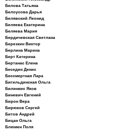
Белова Татьяна
Белоусова Дарья
Белявский Леонид
Беляева Екатерина
Беляева Мария
Бердичевская Светлана
Березкин Виктор
Берлина Марина
Берт Катерина
Бертанас Елена
Беседин Денис
Бессмертная Лара
Бигильдинская Ольга
Билинкис Яков
Биневич Евгений
Бирон Вера
Бирюков Сергей
Битов Андрей
Бицан Ольга
Блюмен Поля