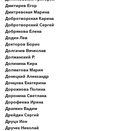
Дмитирев Егор
Дмитревская Марина
Добротворская Карина
Добротворский Сергей
Добрякова Елена
Додин Лев
Докторов Борис
Долгачев Вячеслав
Должанский Р.
Долинина Кира
Долматова Мария
Донецкий Александр
Донцова Екатерина
Дорожкова Полина
Доронина Светлана
Дорофеева Ирина
Драпкин Вадим
Дрейден Сергей
Друцэ Ион
Дручек Николай