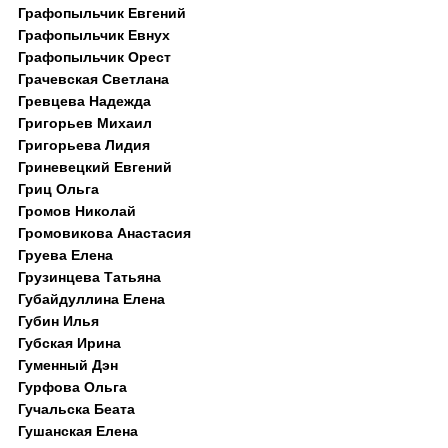
Графопыльчик Евгений
Графопыльчик Евнух
Графопыльчик Орест
Грачевская Светлана
Гревцева Надежда
Григорьев Михаил
Григорьева Лидия
Гриневецкий Евгений
Гриц Ольга
Громов Николай
Громовикова Анастасия
Груева Елена
Грузинцева Татьяна
Губайдуллина Елена
Губин Илья
Губская Ирина
Гуменный Дэн
Гурфова Ольга
Гучальска Беата
Гушанская Елена