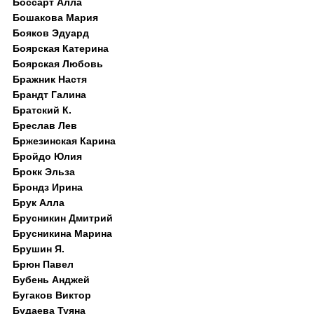
Боссарт Алла
Бошакова Мария
Бояков Эдуард
Боярская Катерина
Боярская Любовь
Бражник Настя
Брандт Галина
Братский К.
Бреслав Лев
Бржезинская Карина
Бройдо Юлия
Брокк Эльза
Брондз Ирина
Брук Алла
Брусникин Дмитрий
Брусникина Марина
Брушин Я.
Брюн Павел
Бубень Анджей
Бугаков Виктор
Будаева Туяна