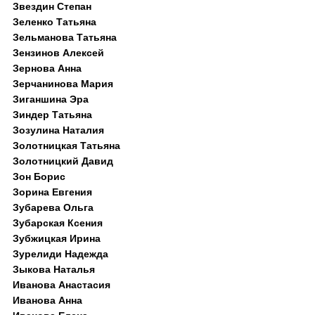
Звездин Степан
Зеленко Татьяна
Зельманова Татьяна
Зензинов Алексей
Зернова Анна
Зерчанинова Мария
Зиганшина Эра
Зиндер Татьяна
Зозулина Наталия
Золотницкая Татьяна
Золотницкий Давид
Зон Борис
Зорина Евгения
Зубарева Ольга
Зубарская Ксения
Зубжицкая Ирина
Зурелиди Надежда
Зыкова Наталья
Иванова Анастасия
Иванова Анна