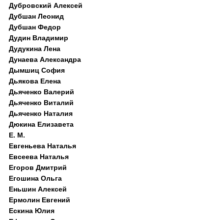
Дубровский Алексей
Дубшан Леонид
Дубшан Федор
Дудин Владимир
Дудукина Лена
Дунаева Александра
Дымшиц София
Дьякова Елена
Дьяченко Валерий
Дьяченко Виталий
Дьяченко Наталия
Дюкина Елизавета
Е. М.
Евгеньева Наталья
Евсеева Наталья
Егоров Дмитрий
Егошина Ольга
Еньшин Алексей
Ермолин Евгений
Ескина Юлия