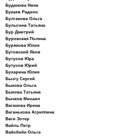
Буданова Нина
Букаев Радион
Булгакова Ольга
Булыгина Татьяна
Бур Дмитрий
Буровская Полина
Бурякова Юлия
Бутовский Яков
Бутусов Юра
Бутусов Юрий
Бухарина Юлия
Бызгу Сергей
Быкова Ольга
Быкова Татьяна
Бычков Михаил
Ваганова Ирина
Ваганькова Агриппина
Ваги Эстер
Вайль Петр
Вайсбейн Ольга