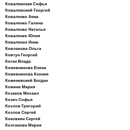
Ковалевская Софья
Ковалевский Георгий
Коваленко Анна
Коваленко Галина
Коваленко Наталья
Коваленко Юлия
Коваленок Инна
Ковлакова Ольга
Ковтун Георгий
Коган Влада
Кожевникова Елена
Кожевникова Ксения
Коженевский Богдан
Кожина Мария
Козаков Михаил
Козич Софья
Козлов Григорий
Козлов Сергей
Коковкин Сергей
Колганова Мария