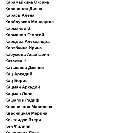
Карамайкина Оксана
Каранович Дияна
Карась Алёна
Карбаускис Миндаугас
Карманов В.
Карманов Георгий
Карцова Александра
Карябкина Ирина
Касумова Анастасия
Катаева Н.
Катышева Дженни
Кац Аркадий
Кац Борис
Кацман Аркадий
Кацман Ляля
Кашапов Радиф
Квасникова Марианна
Квасницкая Марина
Кекелидзе Этери
Кен Филипп
Кешишева Лиза