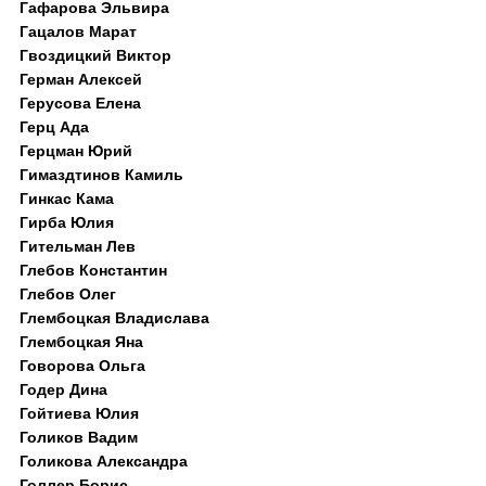
Гафарова Эльвира
Гацалов Марат
Гвоздицкий Виктор
Герман Алексей
Герусова Елена
Герц Ада
Герцман Юрий
Гимаздтинов Камиль
Гинкас Кама
Гирба Юлия
Гительман Лев
Глебов Константин
Глебов Олег
Глембоцкая Владислава
Глембоцкая Яна
Говорова Ольга
Годер Дина
Гойтиева Юлия
Голиков Вадим
Голикова Александра
Голлер Борис