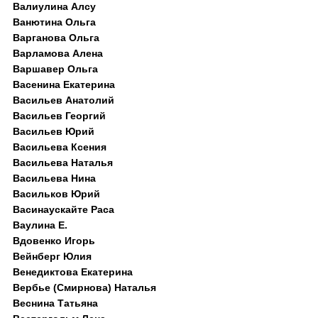
Валиулина Алсу
Ванютина Ольга
Варганова Ольга
Варламова Алена
Варшавер Ольга
Васенина Екатерина
Васильев Анатолий
Васильев Георгий
Васильев Юрий
Васильева Ксения
Васильева Наталья
Васильева Нина
Васильков Юрий
Васинаускайте Раса
Ваулина Е.
Вдовенко Игорь
Вейнберг Юлия
Венедиктова Екатерина
Вербье (Смирнова) Наталья
Веснина Татьяна