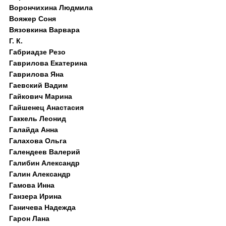
Ворончихина Людмила
Вояжер Соня
Вязовкина Варвара
Г. К.
Габриадзе Резо
Гаврилова Екатерина
Гаврилова Яна
Гаевский Вадим
Гайкович Марина
Гайшенец Анастасия
Гаккель Леонид
Галайда Анна
Галахова Ольга
Галендеев Валерий
Галибин Александр
Галин Александр
Гамова Инна
Ганзера Ирина
Ганичева Надежда
Гарон Лана