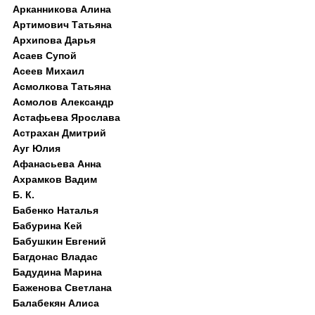
Арканникова Алина
Артимович Татьяна
Архипова Дарья
Асаев Супой
Асеев Михаил
Асмолкова Татьяна
Асмолов Александр
Астафьева Ярослава
Астрахан Дмитрий
Ауг Юлия
Афанасьева Анна
Ахрамков Вадим
Б. К.
Бабенко Наталья
Бабурина Кей
Бабушкин Евгений
Багдонас Владас
Бадудина Марина
Баженова Светлана
Балабекян Алиса