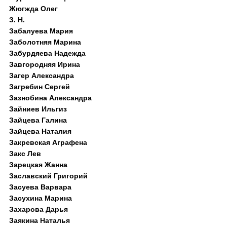
Жюгжда Олег
З. Н.
Забалуева Мария
Заболотняя Марина
Забурдяева Надежда
Завгородняя Ирина
Загер Александра
Загребин Сергей
Зазнобина Александра
Зайниев Ильгиз
Зайцева Галина
Зайцева Наталия
Закревская Аграфена
Закс Лев
Зарецкая Жанна
Заславский Григорий
Засуева Варвара
Засухина Марина
Захарова Дарья
Заякина Наталья