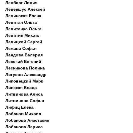
Левбарг Лидия
Левеншус Алексей
Левинская Елена
Левитан Ольга
Левитанус Ольга
Левитин Михаил
Левицкий Сергей
Лежава Софья
Лендова Валерия
Ленский Евгений
Лесникова Полина
Лигусов Александр
Липовецкий Марк
Липская Влада
Литвинова Алиса
Литвинова Софья
Лифиц Елена
Лобанов Михаил
Лобанова Анастасия
Лобанова Лариса