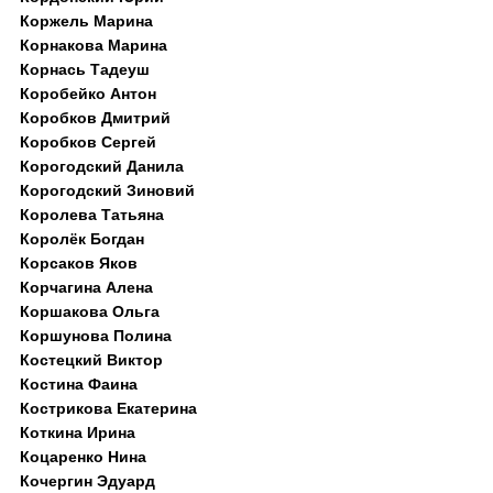
Коржель Марина
Корнакова Марина
Корнась Тадеуш
Коробейко Антон
Коробков Дмитрий
Коробков Сергей
Корогодский Данила
Корогодский Зиновий
Королева Татьяна
Королёк Богдан
Корсаков Яков
Корчагина Алена
Коршакова Ольга
Коршунова Полина
Костецкий Виктор
Костина Фаина
Кострикова Екатерина
Коткина Ирина
Коцаренко Нина
Кочергин Эдуард