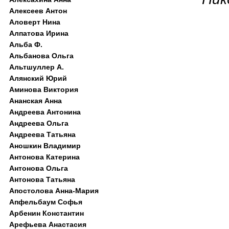
Алексеев Антон
Аловерт Нина
Алпатова Ирина
Альба Ф.
Альбанова Ольга
Альтшуллер А.
Алянский Юрий
Аминова Виктория
Ананская Анна
Андреева Антонина
Андреева Ольга
Андреева Татьяна
Аношкин Владимир
Антонова Катерина
Антонова Ольга
Антонова Татьяна
Апостолова Анна-Мария
Апфельбаум Софья
Арбенин Константин
Арефьева Анастасия