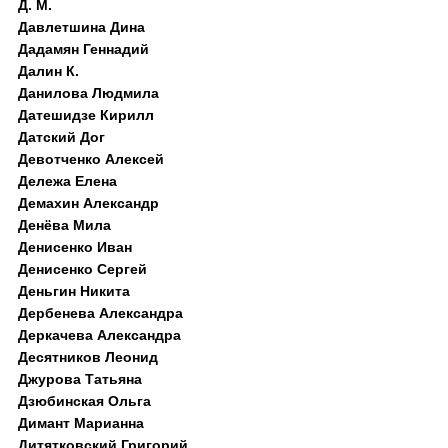
Д. M.
Давлетшина Дина
Дадамян Геннадий
Далин К.
Данилова Людмила
Датешидзе Кирилл
Датский Дог
Девотченко Алексей
Дележа Елена
Демахин Александр
Денёва Мила
Денисенко Иван
Денисенко Сергей
Деньгин Никита
Дербенева Александра
Деркачева Александра
Десятников Леонид
Джурова Татьяна
Дзюбинская Ольга
Димант Марианна
Дитятковский Григорий