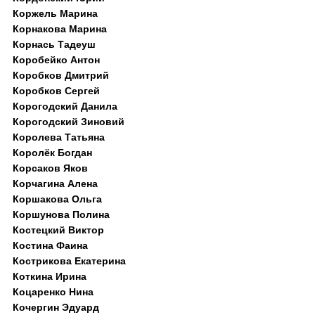
Коржель Марина
Корнакова Марина
Корнась Тадеуш
Коробейко Антон
Коробков Дмитрий
Коробков Сергей
Корогодский Данила
Корогодский Зиновий
Королева Татьяна
Королёк Богдан
Корсаков Яков
Корчагина Алена
Коршакова Ольга
Коршунова Полина
Костецкий Виктор
Костина Фаина
Кострикова Екатерина
Коткина Ирина
Коцаренко Нина
Кочергин Эдуард