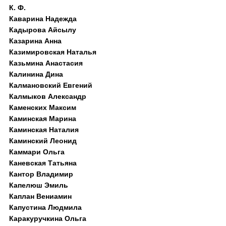
К. Ф.
Каварина Надежда
Кадырова Айсылу
Казарина Анна
Казимировская Наталья
Казьмина Анастасия
Калинина Дина
Калмановский Евгений
Калмыков Александр
Каменских Максим
Каминская Марина
Каминская Наталия
Каминский Леонид
Каммари Ольга
Каневская Татьяна
Кантор Владимир
Капелюш Эмиль
Каплан Вениамин
Капустина Людмила
Каракуручкина Ольга