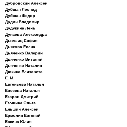
Дубровский Алексей
Дубшан Леонид
Дубшан Федор
Дудин Владимир
Дудукина Лена
Дунаева Александра
Дымшиц София
Дьякова Елена
Дьяченко Валерий
Дьяченко Виталий
Дьяченко Наталия
Дюкина Елизавета
Е. М.
Евгеньева Наталья
Евсеева Наталья
Егоров Дмитрий
Егошина Ольга
Еньшин Алексей
Ермолин Евгений
Ескина Юлия