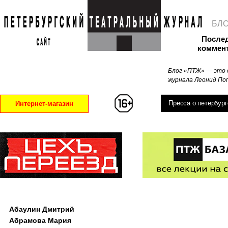
БЛ
После
коммен
Блог «ПТЖ» — это 
журнала Леонид Поп
Пресса о петербург
Интернет-магазин
Абаулин Дмитрий
Абрамова Мария