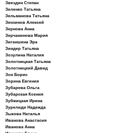
Звездин Степан
Зеленко Татьяна
Зельманова Татьяна
Зензинов Алексей
Зернова Анна
Зерчанинова Мария
Зиганшина Эра
Зиндер Татьяна
Зозулина Наталия
Золотницкая Татьяна
Золотницкий Давид
Зон Борис
Зорина Евгения
Зубарева Ольга
Зубарская Ксения
Зубжицкая Ирина
Зурелиди Надежда
Зыкова Наталья
Иванова Анастасия
Иванова Анна