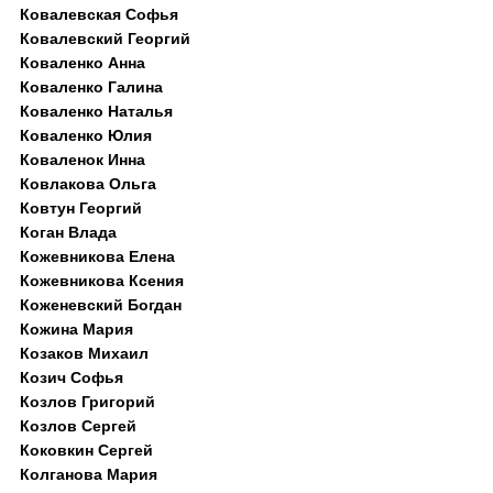
Ковалевская Софья
Ковалевский Георгий
Коваленко Анна
Коваленко Галина
Коваленко Наталья
Коваленко Юлия
Коваленок Инна
Ковлакова Ольга
Ковтун Георгий
Коган Влада
Кожевникова Елена
Кожевникова Ксения
Коженевский Богдан
Кожина Мария
Козаков Михаил
Козич Софья
Козлов Григорий
Козлов Сергей
Коковкин Сергей
Колганова Мария