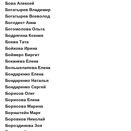
Бова Алексей
Богатырев Владимир
Богатырев Всеволод
Богодист Анна
Богомолова Ольга
Бодрягина Ксения
Боева Тата
Бойкова Ирина
Боймерс Биргит
Боканева Елена
Большелапова Елена
Бондаренко Елена
Бондаренко Наталья
Бондаренко Сергей
Борисов Олег
Борисова Елена
Борисова Марина
Борнштейн Марк
Боровков Николай
Бороздинова Зоя