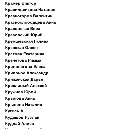
Крамер Виктор
Красильникова Наталия
Красногоров Валентин
Краснослободцева Анна
Красовская Вера
Красовский Юрий
Кремшевская Галина
Кренская Олеся
Кретова Екатерина
Кречетова Римма
Кривоногова Елена
Кривонос Александр
Крижанская Дарья
Крикливый Алексей
Кружнов Юрий
Крылова Анна
Крылова Наталия
Кугель А.
Кудашов Руслан
Кудлай Алиса