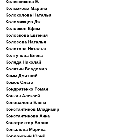
Колесникова Е.
Колмакова Марина
Колоколова Наталья
Коломяжцев Дж.
Колосков Ефим
Колоскова Евгения
Колосова Наталья
Колотова Наталья
Колтунова Елена
Коляда Николай
Колязин Владимир
Комм Дмитрий
Комок Ольга
Кондратенко Роман
Конкин Алексей
Коновалова Елена
Константинов Владимир
Константинова Анна
Констриктор Борис
Копылова Марина
Кордонский Юрий