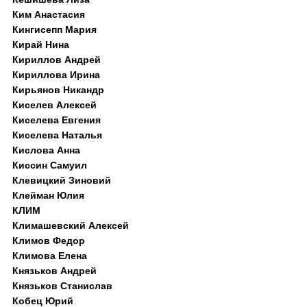
Ким Анастасия
Кингисепп Мария
Кирай Нина
Кириллов Андрей
Кириллова Ирина
Кирьянов Никандр
Киселев Алексей
Киселева Евгения
Киселева Наталья
Кислова Анна
Киссин Самуил
Клевицкий Зиновий
Клейман Юлия
КЛИМ
Климашевский Алексей
Климов Федор
Климова Елена
Князьков Андрей
Князьков Станислав
Кобец Юрий