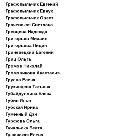
Графопыльчик Евгений
Графопыльчик Евнух
Графопыльчик Орест
Грачевская Светлана
Гревцева Надежда
Григорьев Михаил
Григорьева Лидия
Гриневецкий Евгений
Гриц Ольга
Громов Николай
Громовикова Анастасия
Груева Елена
Грузинцева Татьяна
Губайдуллина Елена
Губин Илья
Губская Ирина
Гуменный Дэн
Гурфова Ольга
Гучальска Беата
Гушанская Елена