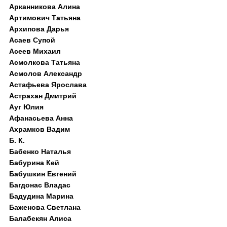
Арканникова Алина
Артимович Татьяна
Архипова Дарья
Асаев Супой
Асеев Михаил
Асмолкова Татьяна
Асмолов Александр
Астафьева Ярослава
Астрахан Дмитрий
Ауг Юлия
Афанасьева Анна
Ахрамков Вадим
Б. К.
Бабенко Наталья
Бабурина Кей
Бабушкин Евгений
Багдонас Владас
Бадудина Марина
Баженова Светлана
Балабекян Алиса