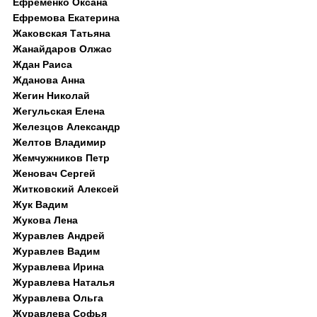
Ефременко Оксана
Ефремова Екатерина
Жаковская Татьяна
Жанайдаров Олжас
Ждан Раиса
Жданова Анна
Жегин Николай
Жегульская Елена
Железцов Александр
Желтов Владимир
Жемчужников Петр
Женовач Сергей
Житковский Алексей
Жук Вадим
Жукова Лена
Журавлев Андрей
Журавлев Вадим
Журавлева Ирина
Журавлева Наталья
Журавлева Ольга
Журавлева Софья