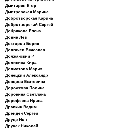
Дмитирев Егор
Дмитревская Марина
Добротворская Карина
Добротворский Сергей
Добрякова Елена
Додин Лев
Докторов Борис
Долгачев Вячеслав
Должанский Р.
Долинина Кира
Долматова Мария
Донецкий Александр
Донцова Екатерина
Дорожкова Полина
Доронина Светлана
Дорофеева Ирина
Драпкин Вадим
Дрейден Сергей
Друцэ Ион
Дручек Николай