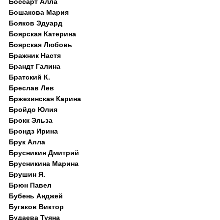
Боссарт Алла
Бошакова Мария
Бояков Эдуард
Боярская Катерина
Боярская Любовь
Бражник Настя
Брандт Галина
Братский К.
Бреслав Лев
Бржезинская Карина
Бройдо Юлия
Брокк Эльза
Брондз Ирина
Брук Алла
Брусникин Дмитрий
Брусникина Марина
Брушин Я.
Брюн Павел
Бубень Анджей
Бугаков Виктор
Будаева Туяна