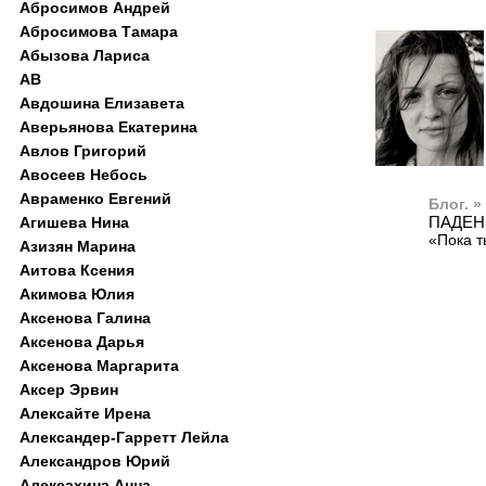
Абросимов Андрей
Абросимова Тамара
Абызова Лариса
АВ
Авдошина Елизавета
Аверьянова Екатерина
Авлов Григорий
Авосеев Небось
Авраменко Евгений
Блог. »
ПАДЕН
Агишева Нина
«Пока ты
Азизян Марина
Аитова Ксения
Акимова Юлия
Аксенова Галина
Аксенова Дарья
Аксенова Маргарита
Аксер Эрвин
Алексайте Ирена
Александер-Гарретт Лейла
Александров Юрий
Алексахина Анна