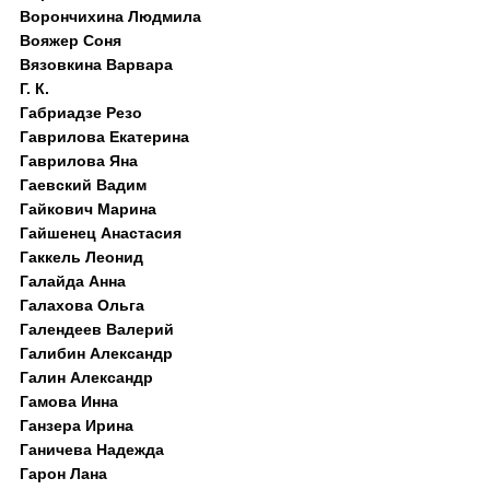
Ворончихина Людмила
Вояжер Соня
Вязовкина Варвара
Г. К.
Габриадзе Резо
Гаврилова Екатерина
Гаврилова Яна
Гаевский Вадим
Гайкович Марина
Гайшенец Анастасия
Гаккель Леонид
Галайда Анна
Галахова Ольга
Галендеев Валерий
Галибин Александр
Галин Александр
Гамова Инна
Ганзера Ирина
Ганичева Надежда
Гарон Лана