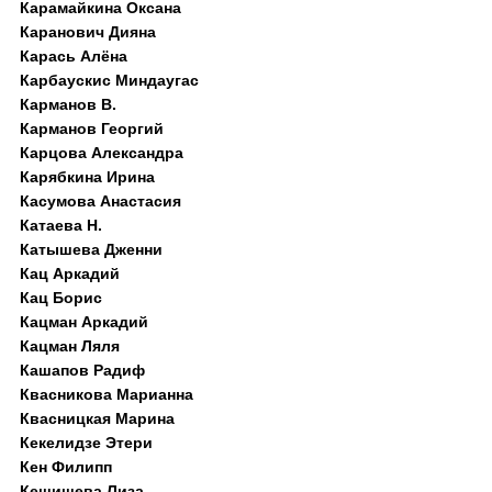
Карамайкина Оксана
Каранович Дияна
Карась Алёна
Карбаускис Миндаугас
Карманов В.
Карманов Георгий
Карцова Александра
Карябкина Ирина
Касумова Анастасия
Катаева Н.
Катышева Дженни
Кац Аркадий
Кац Борис
Кацман Аркадий
Кацман Ляля
Кашапов Радиф
Квасникова Марианна
Квасницкая Марина
Кекелидзе Этери
Кен Филипп
Кешишева Лиза