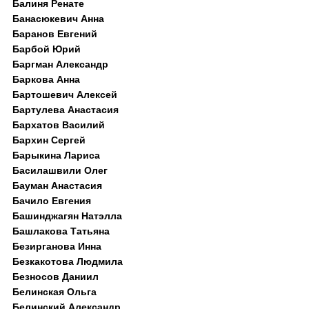
Балиня Ренате
Банасюкевич Анна
Баранов Евгений
Барбой Юрий
Баргман Александр
Баркова Анна
Бартошевич Алексей
Бартулева Анастасия
Бархатов Василий
Бархин Сергей
Барыкина Лариса
Басилашвили Олег
Бауман Анастасия
Бачило Евгения
Башинджагян Натэлла
Башлакова Татьяна
Безирганова Инна
Безкакотова Людмила
Безносов Даниил
Белинская Ольга
Белинский Александр