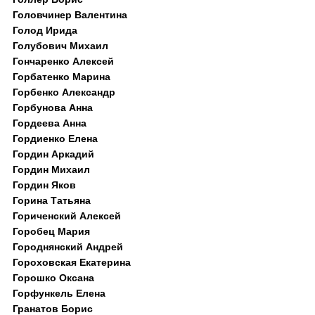
Головчинер Валентина
Голод Ирида
Голубович Михаил
Гончаренко Алексей
Горбатенко Марина
Горбенко Александр
Горбунова Анна
Гордеева Анна
Гордиенко Елена
Гордин Аркадий
Гордин Михаил
Гордин Яков
Горина Татьяна
Гориченский Алексей
Горобец Мария
Городнянский Андрей
Гороховская Екатерина
Горошко Оксана
Горфункель Елена
Гранатов Борис