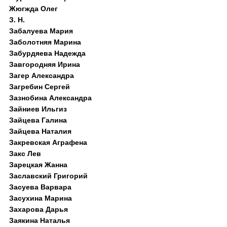
Жюгжда Олег
З. Н.
Забалуева Мария
Заболотняя Марина
Забурдяева Надежда
Завгородняя Ирина
Загер Александра
Загребин Сергей
Зазнобина Александра
Зайниев Ильгиз
Зайцева Галина
Зайцева Наталия
Закревская Аграфена
Закс Лев
Зарецкая Жанна
Заславский Григорий
Засуева Варвара
Засухина Марина
Захарова Дарья
Заякина Наталья