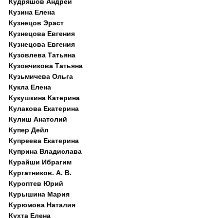
Кудряшов Андрей
Кузина Елена
Кузнецов Эраст
Кузнецова Евгения
Кузнецова Евгения
Кузовлева Татьяна
Кузовчикова Татьяна
Кузьмичева Ольга
Кукла Елена
Кукушкина Катерина
Кулакова Екатерина
Кулиш Анатолий
Купер Дейл
Купреева Екатерина
Куприна Владислава
Курайши Ибрагим
Кургатников. А. В.
Куроптев Юрий
Курышина Мария
Курюмова Наталия
Кухта Елена