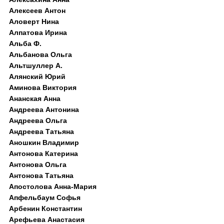
Алексеев Антон
Аловерт Нина
Алпатова Ирина
Альба Ф.
Альбанова Ольга
Альтшуллер А.
Алянский Юрий
Аминова Виктория
Ананская Анна
Андреева Антонина
Андреева Ольга
Андреева Татьяна
Аношкин Владимир
Антонова Катерина
Антонова Ольга
Антонова Татьяна
Апостолова Анна-Мария
Апфельбаум Софья
Арбенин Константин
Арефьева Анастасия