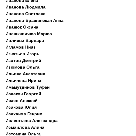
Иванова Елена
Иванова Людмила
Иванова Светлана
Иванова-Брашинская Анна
Иванюк Оксана
Ивашкявичюс Марюс
Ивлиева Варвара
Игламов Нияз
Игнатьев Игорь
Изотов Дмитрий
Изюмова Ольга
Ильина Анастасия
Ильичева Ирина
Имамутдинов Туфан
Исаакян Георгий
Исаев Алексей
Исакова Юлия
Исаханов Генрих
Ислентьева Александра
Исмаилова Алина
Истомина Ольга