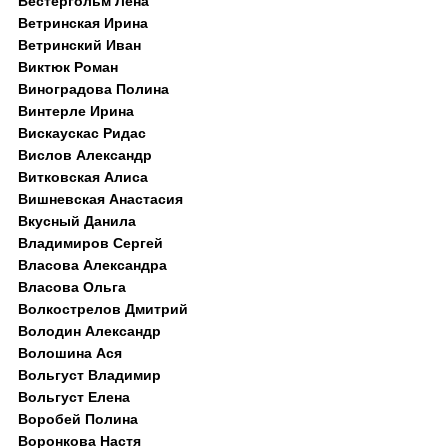
Вестергольм Лена
Ветринская Ирина
Ветринский Иван
Виктюк Роман
Виноградова Полина
Винтерле Ирина
Вискаускас Ридас
Вислов Александр
Витковская Алиса
Вишневская Анастасия
Вкусный Данила
Владимиров Сергей
Власова Александра
Власова Ольга
Волкострелов Дмитрий
Володин Александр
Волошина Ася
Вольгуст Владимир
Вольгуст Елена
Воробей Полина
Воронкова Настя