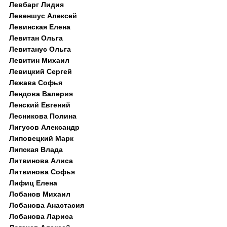
Левбарг Лидия
Левеншус Алексей
Левинская Елена
Левитан Ольга
Левитанус Ольга
Левитин Михаил
Левицкий Сергей
Лежава Софья
Лендова Валерия
Ленский Евгений
Лесникова Полина
Лигусов Александр
Липовецкий Марк
Липская Влада
Литвинова Алиса
Литвинова Софья
Лифиц Елена
Лобанов Михаил
Лобанова Анастасия
Лобанова Лариса