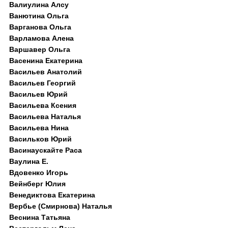
Валиулина Алсу
Ванютина Ольга
Варганова Ольга
Варламова Алена
Варшавер Ольга
Васенина Екатерина
Васильев Анатолий
Васильев Георгий
Васильев Юрий
Васильева Ксения
Васильева Наталья
Васильева Нина
Васильков Юрий
Васинаускайте Раса
Ваулина Е.
Вдовенко Игорь
Вейнберг Юлия
Венедиктова Екатерина
Вербье (Смирнова) Наталья
Веснина Татьяна