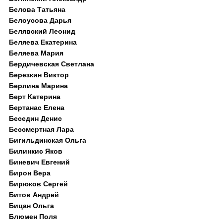
Белова Татьяна
Белоусова Дарья
Белявский Леонид
Беляева Екатерина
Беляева Мария
Бердичевская Светлана
Березкин Виктор
Берлина Марина
Берт Катерина
Бертанас Елена
Беседин Денис
Бессмертная Лара
Бигильдинская Ольга
Билинкис Яков
Биневич Евгений
Бирон Вера
Бирюков Сергей
Битов Андрей
Бицан Ольга
Блюмен Поля