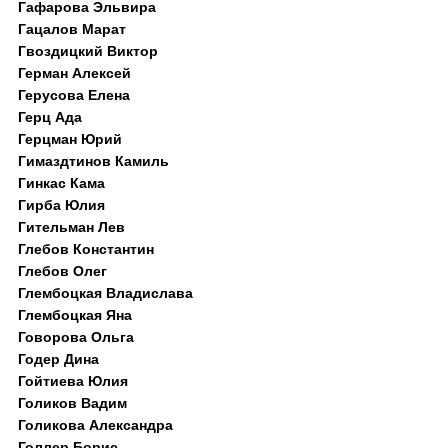
Гафарова Эльвира
Гацалов Марат
Гвоздицкий Виктор
Герман Алексей
Герусова Елена
Герц Ада
Герцман Юрий
Гимаздтинов Камиль
Гинкас Кама
Гирба Юлия
Гительман Лев
Глебов Константин
Глебов Олег
Глембоцкая Владислава
Глембоцкая Яна
Говорова Ольга
Годер Дина
Гойтиева Юлия
Голиков Вадим
Голикова Александра
Голлер Борис