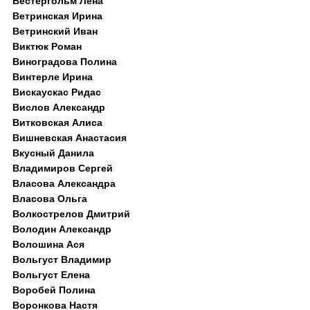
Вестергольм Лена
Ветринская Ирина
Ветринский Иван
Виктюк Роман
Виноградова Полина
Винтерле Ирина
Вискаускас Ридас
Вислов Александр
Витковская Алиса
Вишневская Анастасия
Вкусный Данила
Владимиров Сергей
Власова Александра
Власова Ольга
Волкострелов Дмитрий
Володин Александр
Волошина Ася
Вольгуст Владимир
Вольгуст Елена
Воробей Полина
Воронкова Настя