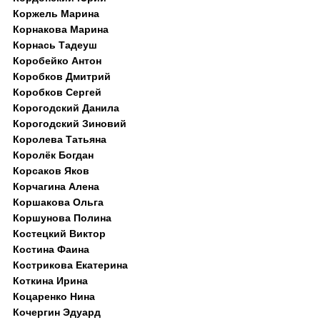
Коржель Марина
Корнакова Марина
Корнась Тадеуш
Коробейко Антон
Коробков Дмитрий
Коробков Сергей
Корогодский Данила
Корогодский Зиновий
Королева Татьяна
Королёк Богдан
Корсаков Яков
Корчагина Алена
Коршакова Ольга
Коршунова Полина
Костецкий Виктор
Костина Фаина
Кострикова Екатерина
Коткина Ирина
Коцаренко Нина
Кочергин Эдуард