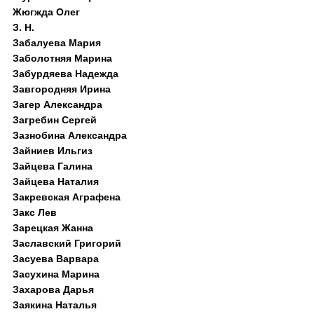
Жюгжда Олег
З. Н.
Забалуева Мария
Заболотняя Марина
Забурдяева Надежда
Завгородняя Ирина
Загер Александра
Загребин Сергей
Зазнобина Александра
Зайниев Ильгиз
Зайцева Галина
Зайцева Наталия
Закревская Аграфена
Закс Лев
Зарецкая Жанна
Заславский Григорий
Засуева Варвара
Засухина Марина
Захарова Дарья
Заякина Наталья