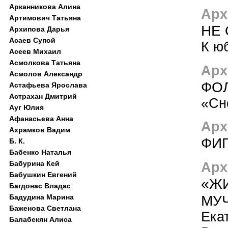
Арканникова Алина
Арх
Артимович Татьяна
НЕ
Архипова Дарья
Асаев Супой
К ю
Асеев Михаил
Асмолкова Татьяна
Арх
Асмолов Александр
ФО
Астафьева Ярослава
Астрахан Дмитрий
«Сн
Ауг Юлия
Афанасьева Анна
Арх
Ахрамков Вадим
ФИ
Б. К.
Бабенко Наталья
Арх
Бабурина Кей
Бабушкин Евгений
«Ж
Багдонас Владас
МУ
Бадудина Марина
Баженова Светлана
Ека
Балабекян Алиса