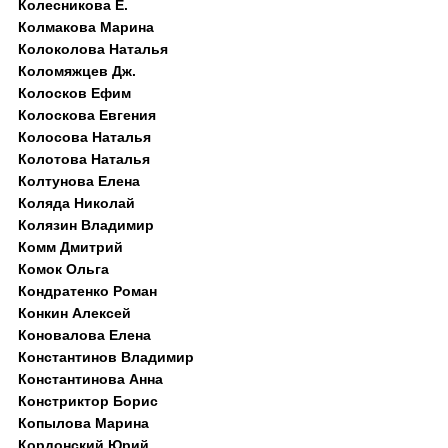
Колесникова Е.
Колмакова Марина
Колоколова Наталья
Коломяжцев Дж.
Колосков Ефим
Колоскова Евгения
Колосова Наталья
Колотова Наталья
Колтунова Елена
Коляда Николай
Колязин Владимир
Комм Дмитрий
Комок Ольга
Кондратенко Роман
Конкин Алексей
Коновалова Елена
Константинов Владимир
Константинова Анна
Констриктор Борис
Копылова Марина
Кордонский Юрий