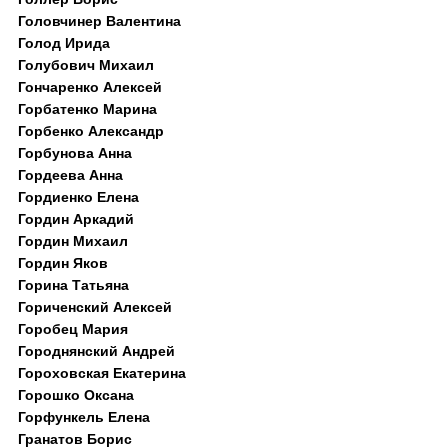
Головчинер Валентина
Голод Ирида
Голубович Михаил
Гончаренко Алексей
Горбатенко Марина
Горбенко Александр
Горбунова Анна
Гордеева Анна
Гордиенко Елена
Гордин Аркадий
Гордин Михаил
Гордин Яков
Горина Татьяна
Гориченский Алексей
Горобец Мария
Городнянский Андрей
Гороховская Екатерина
Горошко Оксана
Горфункель Елена
Гранатов Борис