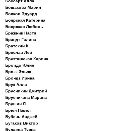
Боссарт Алла
Бошакова Мария
Бояков Эдуард
Боярская Катерина
Боярская Любовь
Бражник Настя
Брандт Галина
Братский К.
Бреслав Лев
Бржезинская Карина
Бройдо Юлия
Брокк Эльза
Брондз Ирина
Брук Алла
Брусникин Дмитрий
Брусникина Марина
Брушин Я.
Брюн Павел
Бубень Анджей
Бугаков Виктор
Будаева Туяна