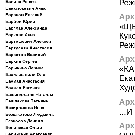
Реж
Балиня Ренате
Банасюкевич Анна
Арх
Баранов Евгений
Барбой Юрий
«Щ
Баргман Александр
Кук
Баркова Анна
Бартошевич Алексей
Реж
Бартулева Анастасия
Бархатов Василий
Арх
Бархин Сергей
«КА
Барыкина Лариса
Басилашвили Олег
Ека
Бауман Анастасия
Худ
Бачило Евгения
Башинджагян Натэлла
Арх
Башлакова Татьяна
Безирганова Инна
...
Безкакотова Людмила
Безносов Даниил
Арх
Белинская Ольга
Белинский Александр