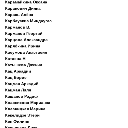
Карамайкина Оксана
Каранович Дияна
Карась Алёна
Карбаускис Миндаугас
Карманов В.
Карманов Георгий
Карцова Александра
Карябкина Ирина
Касумова Анастасия
Катаева Н.
Катышева Дженни
Кац Аркадий
Кац Борис
Кацман Аркадий
Кацман Ляля
Кашапов Радиф
Квасникова Марианна
Квасницкая Марина
Кекелидзе Этери
Кен Филипп
Кешишева Лиза