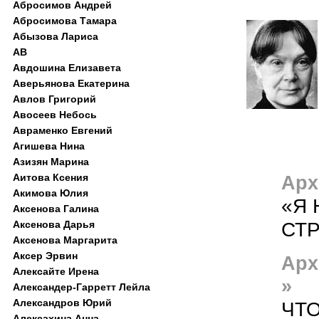
Абросимов Андрей
Абросимова Тамара
Абызова Лариса
АВ
Авдошина Елизавета
Аверьянова Екатерина
Авлов Григорий
Авосеев Небось
Авраменко Евгений
Агишева Нина
Азизян Марина
Аитова Ксения
Арх
Акимова Юлия
«Я 
Аксенова Галина
СТР
Аксенова Дарья
Аксенова Маргарита
Аксер Эрвин
Арх
Алексайте Ирена
»
Александер-Гарретт Лейла
Александров Юрий
ЧТ
Алексахина Анна