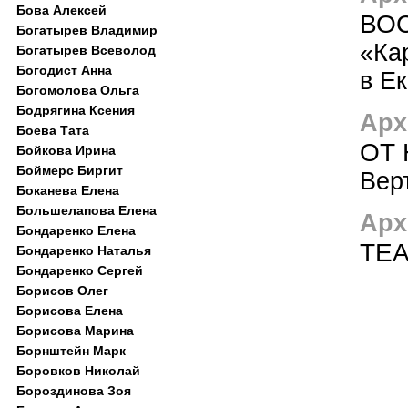
Бова Алексей
ВО
Богатырев Владимир
«Ка
Богатырев Всеволод
Богодист Анна
в Е
Богомолова Ольга
Бодрягина Ксения
Арх
Боева Тата
ОТ
Бойкова Ирина
Боймерс Биргит
Вер
Боканева Елена
Большелапова Елена
Арх
Бондаренко Елена
ТЕА
Бондаренко Наталья
Бондаренко Сергей
Борисов Олег
Борисова Елена
Борисова Марина
Борнштейн Марк
Боровков Николай
Бороздинова Зоя