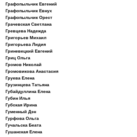
Графопыльчик Евгений
Графопыльчик Евнух
Графопыльчик Орест
Грачевская Светлана
Гревцева Надежда
Григорьев Михаил
Григорьева Лидия
Гриневецкий Евгений
Гриц Ольга
Громов Николай
Громовикова Анастасия
Груева Елена
Грузинцева Татьяна
Губайдуллина Елена
Губин Илья
Губская Ирина
Гуменный Дэн
Гурфова Ольга
Гучальска Беата
Гушанская Елена