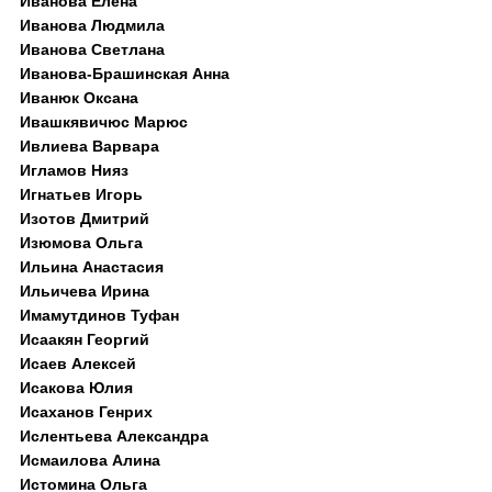
Иванова Елена
Иванова Людмила
Иванова Светлана
Иванова-Брашинская Анна
Иванюк Оксана
Ивашкявичюс Марюс
Ивлиева Варвара
Игламов Нияз
Игнатьев Игорь
Изотов Дмитрий
Изюмова Ольга
Ильина Анастасия
Ильичева Ирина
Имамутдинов Туфан
Исаакян Георгий
Исаев Алексей
Исакова Юлия
Исаханов Генрих
Ислентьева Александра
Исмаилова Алина
Истомина Ольга