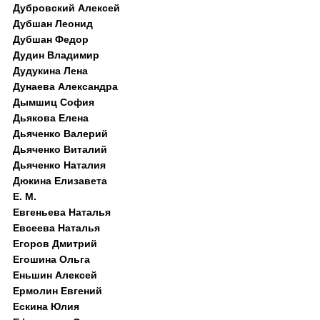
Дубровский Алексей
Дубшан Леонид
Дубшан Федор
Дудин Владимир
Дудукина Лена
Дунаева Александра
Дымшиц София
Дьякова Елена
Дьяченко Валерий
Дьяченко Виталий
Дьяченко Наталия
Дюкина Елизавета
Е. М.
Евгеньева Наталья
Евсеева Наталья
Егоров Дмитрий
Егошина Ольга
Еньшин Алексей
Ермолин Евгений
Ескина Юлия