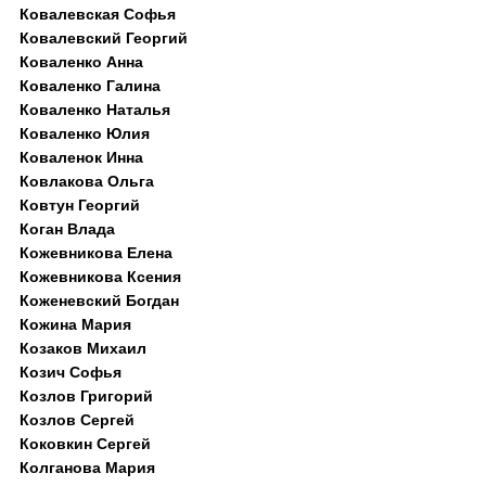
Ковалевская Софья
Ковалевский Георгий
Коваленко Анна
Коваленко Галина
Коваленко Наталья
Коваленко Юлия
Коваленок Инна
Ковлакова Ольга
Ковтун Георгий
Коган Влада
Кожевникова Елена
Кожевникова Ксения
Коженевский Богдан
Кожина Мария
Козаков Михаил
Козич Софья
Козлов Григорий
Козлов Сергей
Коковкин Сергей
Колганова Мария