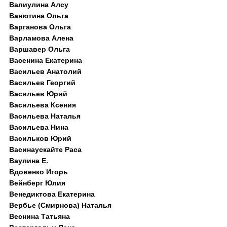
Валиулина Алсу
Ванютина Ольга
Варганова Ольга
Варламова Алена
Варшавер Ольга
Васенина Екатерина
Васильев Анатолий
Васильев Георгий
Васильев Юрий
Васильева Ксения
Васильева Наталья
Васильева Нина
Васильков Юрий
Васинаускайте Раса
Ваулина Е.
Вдовенко Игорь
Вейнберг Юлия
Венедиктова Екатерина
Вербье (Смирнова) Наталья
Веснина Татьяна