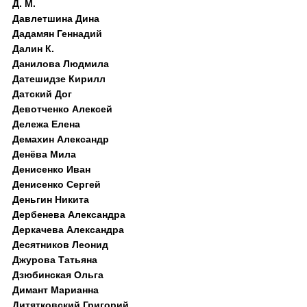
Д. M.
Давлетшина Дина
Дадамян Геннадий
Далин К.
Данилова Людмила
Датешидзе Кирилл
Датский Дог
Девотченко Алексей
Дележа Елена
Демахин Александр
Денёва Мила
Денисенко Иван
Денисенко Сергей
Деньгин Никита
Дербенева Александра
Деркачева Александра
Десятников Леонид
Джурова Татьяна
Дзюбинская Ольга
Димант Марианна
Дитятковский Григорий