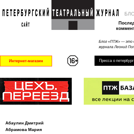
БЛ
После
коммен
Блог «ПТЖ» — это 
журнала Леонид Поп
Пресса о петербург
Интернет-магазин
Абаулин Дмитрий
Абрамова Мария