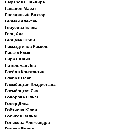
Гафарова Эльвира
Гацалов Марат
Гвоздицкий Виктор
Герман Алексей
Герусова Елена
Герц Ада
Герцман Юрий
Гимаздтинов Камиль
Гинкас Кама
Гирба Юлия
Гительман Лев
Глебов Константин
Глебов Олег
Глембоцкая Владислава
Глембоцкая Яна
Говорова Ольга
Годер Дина
Гойтиева Юлия
Голиков Вадим
Голикова Александра
Голлер Борис