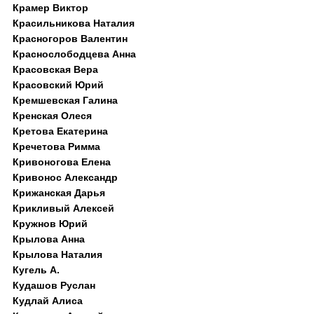
Крамер Виктор
Красильникова Наталия
Красногоров Валентин
Краснослободцева Анна
Красовская Вера
Красовский Юрий
Кремшевская Галина
Кренская Олеся
Кретова Екатерина
Кречетова Римма
Кривоногова Елена
Кривонос Александр
Крижанская Дарья
Крикливый Алексей
Кружнов Юрий
Крылова Анна
Крылова Наталия
Кугель А.
Кудашов Руслан
Кудлай Алиса