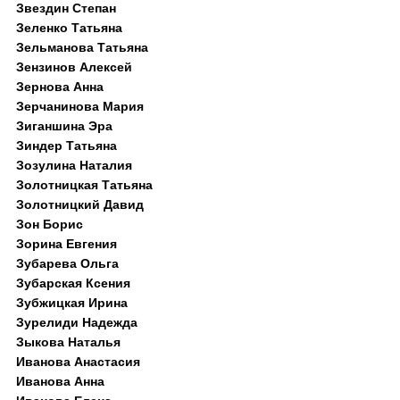
Звездин Степан
Зеленко Татьяна
Зельманова Татьяна
Зензинов Алексей
Зернова Анна
Зерчанинова Мария
Зиганшина Эра
Зиндер Татьяна
Зозулина Наталия
Золотницкая Татьяна
Золотницкий Давид
Зон Борис
Зорина Евгения
Зубарева Ольга
Зубарская Ксения
Зубжицкая Ирина
Зурелиди Надежда
Зыкова Наталья
Иванова Анастасия
Иванова Анна