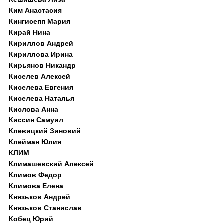
Ким Анастасия
Кингисепп Мария
Кирай Нина
Кириллов Андрей
Кириллова Ирина
Кирьянов Никандр
Киселев Алексей
Киселева Евгения
Киселева Наталья
Кислова Анна
Киссин Самуил
Клевицкий Зиновий
Клейман Юлия
КЛИМ
Климашевский Алексей
Климов Федор
Климова Елена
Князьков Андрей
Князьков Станислав
Кобец Юрий