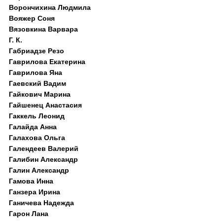
Ворончихина Людмила
Вояжер Соня
Вязовкина Варвара
Г. К.
Габриадзе Резо
Гаврилова Екатерина
Гаврилова Яна
Гаевский Вадим
Гайкович Марина
Гайшенец Анастасия
Гаккель Леонид
Галайда Анна
Галахова Ольга
Галендеев Валерий
Галибин Александр
Галин Александр
Гамова Инна
Ганзера Ирина
Ганичева Надежда
Гарон Лана