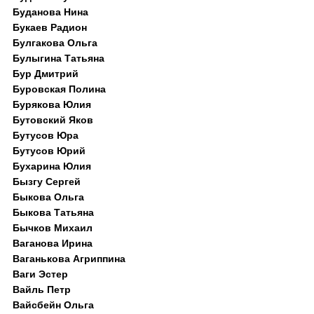
Буданова Нина
Букаев Радион
Булгакова Ольга
Булыгина Татьяна
Бур Дмитрий
Буровская Полина
Бурякова Юлия
Бутовский Яков
Бутусов Юра
Бутусов Юрий
Бухарина Юлия
Бызгу Сергей
Быкова Ольга
Быкова Татьяна
Бычков Михаил
Ваганова Ирина
Ваганькова Агриппина
Ваги Эстер
Вайль Петр
Вайсбейн Ольга