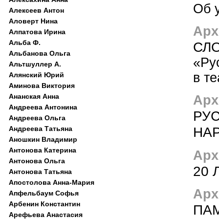
Об 
Алексеев Антон
Аловерт Нина
Арх
Алпатова Ирина
Альба Ф.
СЛО
Альбанова Ольга
«Ру
Альтшуллер А.
в т
Алянский Юрий
Аминова Виктория
Ананская Анна
Арх
Андреева Антонина
РУ
Андреева Ольга
НА
Андреева Татьяна
Аношкин Владимир
Антонова Катерина
Арх
Антонова Ольга
20 
Антонова Татьяна
Апостолова Анна-Мария
Арх
Апфельбаум Софья
Арбенин Константин
ПА
Арефьева Анастасия