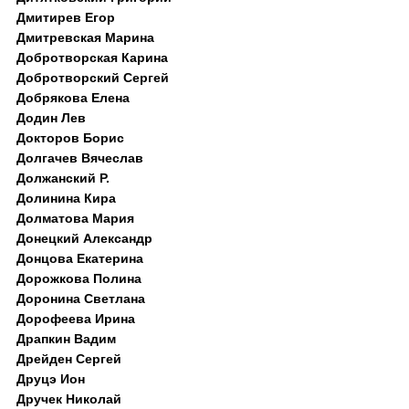
Дмитирев Егор
Дмитревская Марина
Добротворская Карина
Добротворский Сергей
Добрякова Елена
Додин Лев
Докторов Борис
Долгачев Вячеслав
Должанский Р.
Долинина Кира
Долматова Мария
Донецкий Александр
Донцова Екатерина
Дорожкова Полина
Доронина Светлана
Дорофеева Ирина
Драпкин Вадим
Дрейден Сергей
Друцэ Ион
Дручек Николай