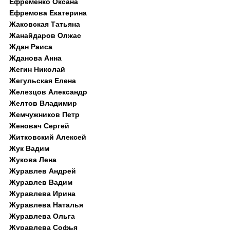
Ефременко Оксана
Ефремова Екатерина
Жаковская Татьяна
Жанайдаров Олжас
Ждан Раиса
Жданова Анна
Жегин Николай
Жегульская Елена
Железцов Александр
Желтов Владимир
Жемчужников Петр
Женовач Сергей
Житковский Алексей
Жук Вадим
Жукова Лена
Журавлев Андрей
Журавлев Вадим
Журавлева Ирина
Журавлева Наталья
Журавлева Ольга
Журавлева Софья