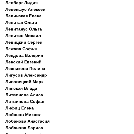
Левбарг Лидия
Левеншус Алексей
Левинская Елена
Левитан Ольга
Левитанус Ольга
Левитин Михаил
Левицкий Сергей
Лежава Софья
Лендова Валерия
Ленский Евгений
Лесникова Полина
Лигусов Александр
Липовецкий Марк
Липская Влада
Литвинова Алиса
Литвинова Софья
Лифиц Елена
Лобанов Михаил
Лобанова Анастасия
Лобанова Лариса