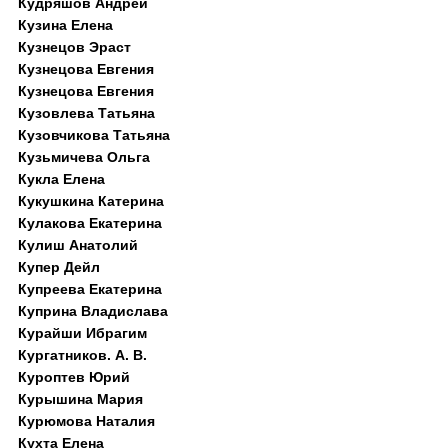
Кудряшов Андрей
Кузина Елена
Кузнецов Эраст
Кузнецова Евгения
Кузнецова Евгения
Кузовлева Татьяна
Кузовчикова Татьяна
Кузьмичева Ольга
Кукла Елена
Кукушкина Катерина
Кулакова Екатерина
Кулиш Анатолий
Купер Дейл
Купреева Екатерина
Куприна Владислава
Курайши Ибрагим
Кургатников. А. В.
Куроптев Юрий
Курышина Мария
Курюмова Наталия
Кухта Елена