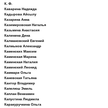
К. Ф.
Каварина Надежда
Кадырова Айсылу
Казарина Анна
Казимировская Наталья
Казьмина Анастасия
Калинина Дина
Калмановский Евгений
Калмыков Александр
Каменских Максим
Каминская Марина
Каминская Наталия
Каминский Леонид
Каммари Ольга
Каневская Татьяна
Кантор Владимир
Капелюш Эмиль
Каплан Вениамин
Капустина Людмила
Каракуручкина Ольга