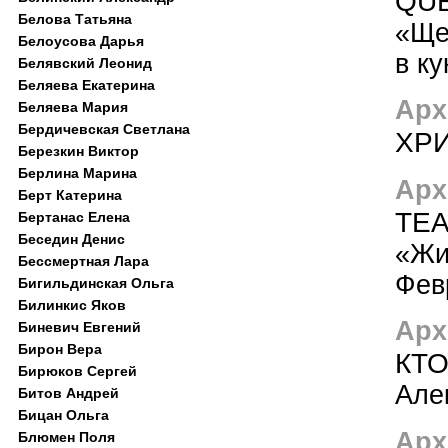
QU
Белова Татьяна
«Ще
Белоусова Дарья
в к
Белявский Леонид
Беляева Екатерина
Арх
Беляева Мария
Бердичевская Светлана
ХР
Березкин Виктор
Берлина Марина
Арх
Берт Катерина
ТЕА
Бертанас Елена
Беседин Денис
«Жи
Бессмертная Лара
Фев
Бигильдинская Ольга
Билинкис Яков
Арх
Биневич Евгений
Бирон Вера
КТО
Бирюков Сергей
Але
Битов Андрей
Бицан Ольга
Арх
Блюмен Поля