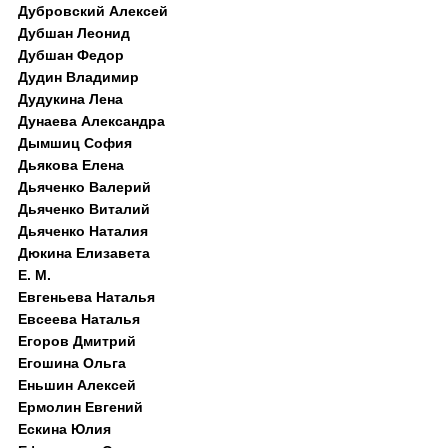
Дубровский Алексей
Дубшан Леонид
Дубшан Федор
Дудин Владимир
Дудукина Лена
Дунаева Александра
Дымшиц София
Дьякова Елена
Дьяченко Валерий
Дьяченко Виталий
Дьяченко Наталия
Дюкина Елизавета
Е. М.
Евгеньева Наталья
Евсеева Наталья
Егоров Дмитрий
Егошина Ольга
Еньшин Алексей
Ермолин Евгений
Ескина Юлия