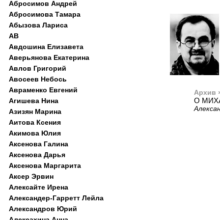
Абросимов Андрей
Абросимова Тамара
Абызова Лариса
АВ
Авдошина Елизавета
Аверьянова Екатерина
Авлов Григорий
Авосеев Небось
Авраменко Евгений
Архив 
О МИХ
Агишева Нина
Алексан
Азизян Марина
Аитова Ксения
Акимова Юлия
Аксенова Галина
Аксенова Дарья
Аксенова Маргарита
Аксер Эрвин
Алексайте Ирена
Александер-Гарретт Лейла
Александров Юрий
Алексахина Анна