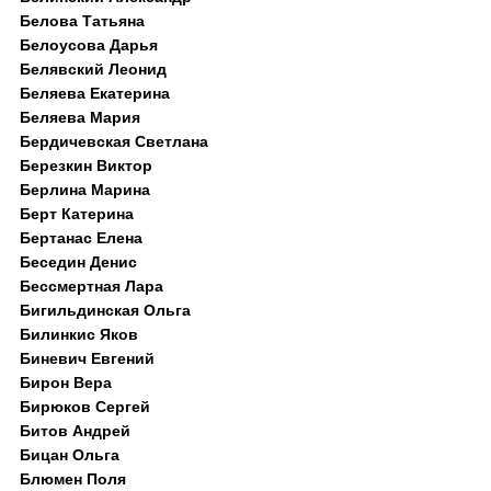
Белова Татьяна
Белоусова Дарья
Белявский Леонид
Беляева Екатерина
Беляева Мария
Бердичевская Светлана
Березкин Виктор
Берлина Марина
Берт Катерина
Бертанас Елена
Беседин Денис
Бессмертная Лара
Бигильдинская Ольга
Билинкис Яков
Биневич Евгений
Бирон Вера
Бирюков Сергей
Битов Андрей
Бицан Ольга
Блюмен Поля