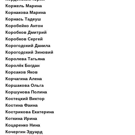
Коржель Марина
Корнакова Марина
Корнась Тадеуш
Коробейко Антон
Коробков Дмитрий
Коробков Сергей
Корогодский Данила
Корогодский Зиновий
Королева Татьяна
Королёк Богдан
Корсаков Яков
Корчагина Алена
Коршакова Ольга
Коршунова Полина
Костецкий Виктор
Костина Фаина
Кострикова Екатерина
Коткина Ирина
Коцаренко Нина
Кочергин Эдуард