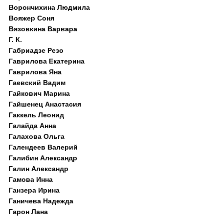
Ворончихина Людмила
Вояжер Соня
Вязовкина Варвара
Г. К.
Габриадзе Резо
Гаврилова Екатерина
Гаврилова Яна
Гаевский Вадим
Гайкович Марина
Гайшенец Анастасия
Гаккель Леонид
Галайда Анна
Галахова Ольга
Галендеев Валерий
Галибин Александр
Галин Александр
Гамова Инна
Ганзера Ирина
Ганичева Надежда
Гарон Лана