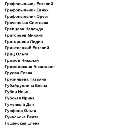
Графопыльчик Евгений
Графопыльчик Евнух
Графопыльчик Орест
Грачевская Светлана
Гревцева Надежда
Григорьев Михаил
Григорьева Лидия
Гриневецкий Евгений
Гриц Ольга
Громов Николай
Громовикова Анастасия
Груева Елена
Грузинцева Татьяна
Губайдуллина Елена
Губин Илья
Губская Ирина
Гуменный Дэн
Гурфова Ольга
Гучальска Беата
Гушанская Елена