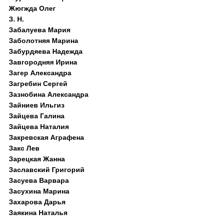
Жюгжда Олег
З. Н.
Забалуева Мария
Заболотняя Марина
Забурдяева Надежда
Завгородняя Ирина
Загер Александра
Загребин Сергей
Зазнобина Александра
Зайниев Ильгиз
Зайцева Галина
Зайцева Наталия
Закревская Аграфена
Закс Лев
Зарецкая Жанна
Заславский Григорий
Засуева Варвара
Засухина Марина
Захарова Дарья
Заякина Наталья