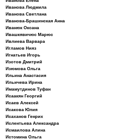
Иванова Елена
Иванова Людмила
Иванова Светлана
Иванова-Брашинская Анна
Иванюк Оксана
Ивашкявичюс Марюс
Ивлиева Варвара
Игламов Нияз
Игнатьев Игорь
Изотов Дмитрий
Изюмова Ольга
Ильина Анастасия
Ильичева Ирина
Имамутдинов Туфан
Исаакян Георгий
Исаев Алексей
Исакова Юлия
Исаханов Генрих
Ислентьева Александра
Исмаилова Алина
Истомина Ольга