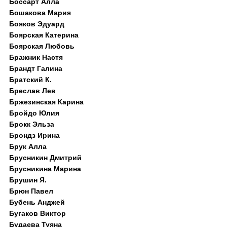
Боссарт Алла
Бошакова Мария
Бояков Эдуард
Боярская Катерина
Боярская Любовь
Бражник Настя
Брандт Галина
Братский К.
Бреслав Лев
Бржезинская Карина
Бройдо Юлия
Брокк Эльза
Брондз Ирина
Брук Алла
Брусникин Дмитрий
Брусникина Марина
Брушин Я.
Брюн Павел
Бубень Анджей
Бугаков Виктор
Будаева Туяна