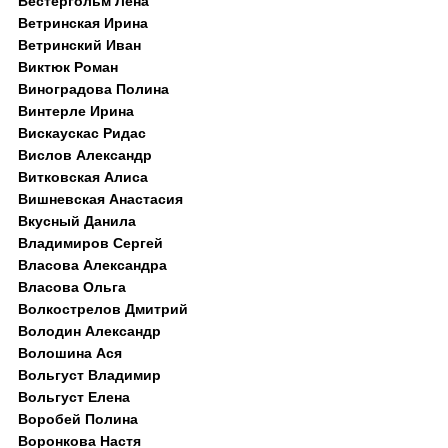
Вестергольм Лена
Ветринская Ирина
Ветринский Иван
Виктюк Роман
Виноградова Полина
Винтерле Ирина
Вискаускас Ридас
Вислов Александр
Витковская Алиса
Вишневская Анастасия
Вкусный Данила
Владимиров Сергей
Власова Александра
Власова Ольга
Волкострелов Дмитрий
Володин Александр
Волошина Ася
Вольгуст Владимир
Вольгуст Елена
Воробей Полина
Воронкова Настя