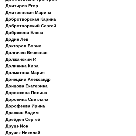
Дмитирев Егор
Дмитревская Марина
Добротворская Карина
Добротворский Сергей
Добрякова Елена
Додин Лев
Докторов Борис
Долгачев Вячеслав
Должанский Р.
Долинина Кира
Долматова Мария
Донецкий Александр
Донцова Екатерина
Дорожкова Полина
Доронина Светлана
Дорофеева Ирина
Драпкин Вадим
Дрейден Сергей
Друцэ Ион
Дручек Николай