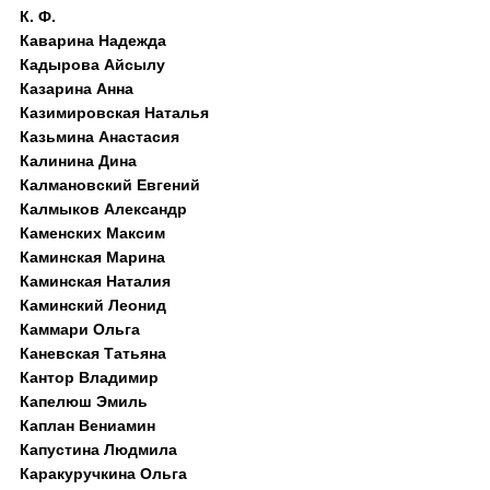
К. Ф.
Каварина Надежда
Кадырова Айсылу
Казарина Анна
Казимировская Наталья
Казьмина Анастасия
Калинина Дина
Калмановский Евгений
Калмыков Александр
Каменских Максим
Каминская Марина
Каминская Наталия
Каминский Леонид
Каммари Ольга
Каневская Татьяна
Кантор Владимир
Капелюш Эмиль
Каплан Вениамин
Капустина Людмила
Каракуручкина Ольга