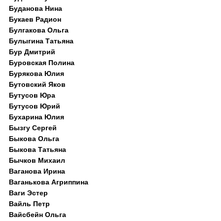
Буданова Нина
Букаев Радион
Булгакова Ольга
Булыгина Татьяна
Бур Дмитрий
Буровская Полина
Бурякова Юлия
Бутовский Яков
Бутусов Юра
Бутусов Юрий
Бухарина Юлия
Бызгу Сергей
Быкова Ольга
Быкова Татьяна
Бычков Михаил
Ваганова Ирина
Ваганькова Агриппина
Ваги Эстер
Вайль Петр
Вайсбейн Ольга