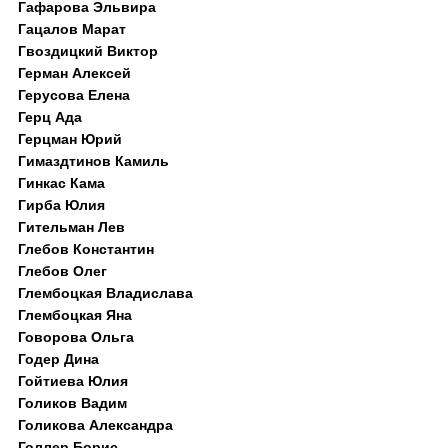
Гафарова Эльвира
Гацалов Марат
Гвоздицкий Виктор
Герман Алексей
Герусова Елена
Герц Ада
Герцман Юрий
Гимаздтинов Камиль
Гинкас Кама
Гирба Юлия
Гительман Лев
Глебов Константин
Глебов Олег
Глембоцкая Владислава
Глембоцкая Яна
Говорова Ольга
Годер Дина
Гойтиева Юлия
Голиков Вадим
Голикова Александра
Голлер Борис