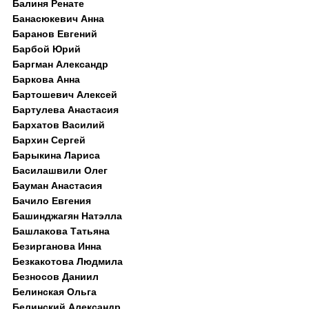
Балиня Ренате
Банасюкевич Анна
Баранов Евгений
Барбой Юрий
Баргман Александр
Баркова Анна
Бартошевич Алексей
Бартулева Анастасия
Бархатов Василий
Бархин Сергей
Барыкина Лариса
Басилашвили Олег
Бауман Анастасия
Бачило Евгения
Башинджагян Натэлла
Башлакова Татьяна
Безирганова Инна
Безкакотова Людмила
Безносов Даниил
Белинская Ольга
Белинский Александр