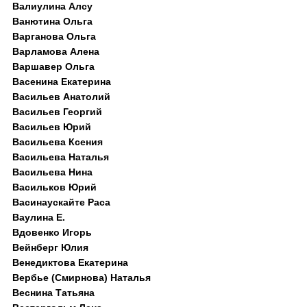
Валиулина Алсу
Ванютина Ольга
Варганова Ольга
Варламова Алена
Варшавер Ольга
Васенина Екатерина
Васильев Анатолий
Васильев Георгий
Васильев Юрий
Васильева Ксения
Васильева Наталья
Васильева Нина
Васильков Юрий
Васинаускайте Раса
Ваулина Е.
Вдовенко Игорь
Вейнберг Юлия
Венедиктова Екатерина
Вербье (Смирнова) Наталья
Веснина Татьяна