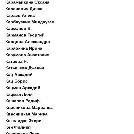
Карамайкина Оксана
Каранович Дияна
Карась Алёна
Карбаускис Миндаугас
Карманов В.
Карманов Георгий
Карцова Александра
Карябкина Ирина
Касумова Анастасия
Катаева Н.
Катышева Дженни
Кац Аркадий
Кац Борис
Кацман Аркадий
Кацман Ляля
Кашапов Радиф
Квасникова Марианна
Квасницкая Марина
Кекелидзе Этери
Кен Филипп
Кешишева Лиза