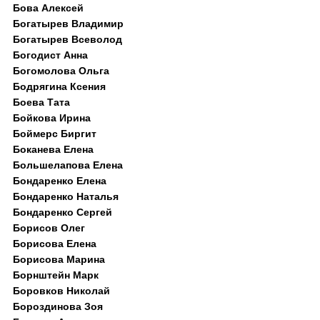
Бова Алексей
Богатырев Владимир
Богатырев Всеволод
Богодист Анна
Богомолова Ольга
Бодрягина Ксения
Боева Тата
Бойкова Ирина
Боймерс Биргит
Боканева Елена
Большелапова Елена
Бондаренко Елена
Бондаренко Наталья
Бондаренко Сергей
Борисов Олег
Борисова Елена
Борисова Марина
Борнштейн Марк
Боровков Николай
Бороздинова Зоя