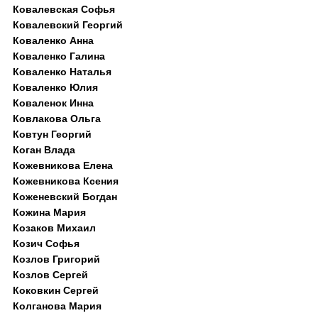
Ковалевская Софья
Ковалевский Георгий
Коваленко Анна
Коваленко Галина
Коваленко Наталья
Коваленко Юлия
Коваленок Инна
Ковлакова Ольга
Ковтун Георгий
Коган Влада
Кожевникова Елена
Кожевникова Ксения
Коженевский Богдан
Кожина Мария
Козаков Михаил
Козич Софья
Козлов Григорий
Козлов Сергей
Коковкин Сергей
Колганова Мария