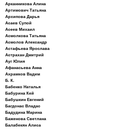
Арканникова Алина
Артимович Татьяна
Архипова Дарья
Асаев Супой
Асеев Михаил
Асмолкова Татьяна
Асмолов Александр
Астафьева Ярослава
Астрахан Дмитрий
Ауг Юлия
Афанасьева Анна
Ахрамков Вадим
Б. К.
Бабенко Наталья
Бабурина Кей
Бабушкин Евгений
Багдонас Владас
Бадудина Марина
Баженова Светлана
Балабекян Алиса