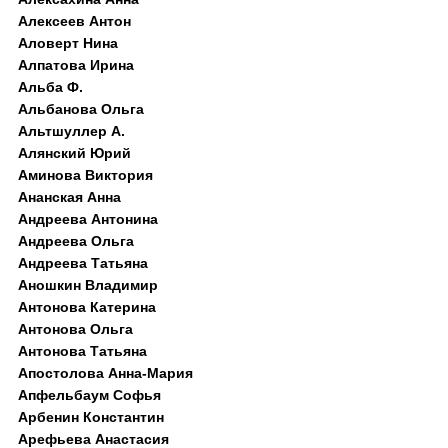
Алексеев Антон
Аловерт Нина
Алпатова Ирина
Альба Ф.
Альбанова Ольга
Альтшуллер А.
Алянский Юрий
Аминова Виктория
Ананская Анна
Андреева Антонина
Андреева Ольга
Андреева Татьяна
Аношкин Владимир
Антонова Катерина
Антонова Ольга
Антонова Татьяна
Апостолова Анна-Мария
Апфельбаум Софья
Арбенин Константин
Арефьева Анастасия