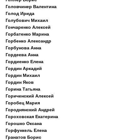
Головчинер Валентина
Голод Ирида
Голубович Михаил
Гончаренко Алексей
Горбатенко Марина
Горбенко Александр
Горбунова Анна
Гордеева Анна
Гордиенко Елена
Гордин Аркадий
Гордин Михаил
Гордин Яков
Горина Татьяна
Гориченский Алексей
Горобец Мария
Городнянский Андрей
Гороховская Екатерина
Горошко Оксана
Горфункель Елена
Гранатов Борис