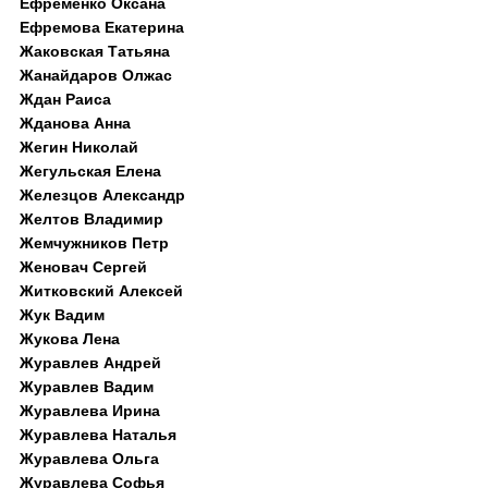
Ефременко Оксана
Ефремова Екатерина
Жаковская Татьяна
Жанайдаров Олжас
Ждан Раиса
Жданова Анна
Жегин Николай
Жегульская Елена
Железцов Александр
Желтов Владимир
Жемчужников Петр
Женовач Сергей
Житковский Алексей
Жук Вадим
Жукова Лена
Журавлев Андрей
Журавлев Вадим
Журавлева Ирина
Журавлева Наталья
Журавлева Ольга
Журавлева Софья