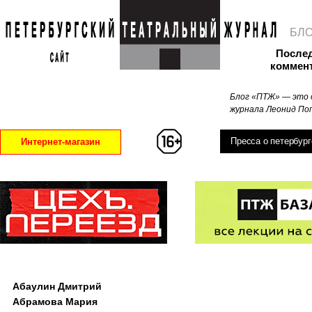
БЛ
После
коммен
Блог «ПТЖ» — это 
журнала Леонид Поп
Пресса о петербург
Интернет-магазин
Абаулин Дмитрий
Абрамова Мария