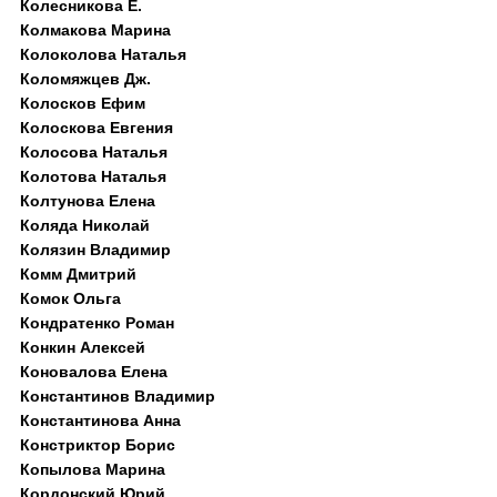
Колесникова Е.
Колмакова Марина
Колоколова Наталья
Коломяжцев Дж.
Колосков Ефим
Колоскова Евгения
Колосова Наталья
Колотова Наталья
Колтунова Елена
Коляда Николай
Колязин Владимир
Комм Дмитрий
Комок Ольга
Кондратенко Роман
Конкин Алексей
Коновалова Елена
Константинов Владимир
Константинова Анна
Констриктор Борис
Копылова Марина
Кордонский Юрий