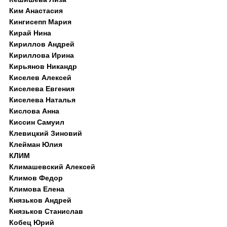
Ким Анастасия
Кингисепп Мария
Кирай Нина
Кириллов Андрей
Кириллова Ирина
Кирьянов Никандр
Киселев Алексей
Киселева Евгения
Киселева Наталья
Кислова Анна
Киссин Самуил
Клевицкий Зиновий
Клейман Юлия
КЛИМ
Климашевский Алексей
Климов Федор
Климова Елена
Князьков Андрей
Князьков Станислав
Кобец Юрий