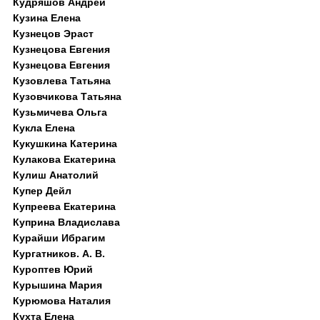
Кудряшов Андрей
Кузина Елена
Кузнецов Эраст
Кузнецова Евгения
Кузнецова Евгения
Кузовлева Татьяна
Кузовчикова Татьяна
Кузьмичева Ольга
Кукла Елена
Кукушкина Катерина
Кулакова Екатерина
Кулиш Анатолий
Купер Дейл
Купреева Екатерина
Куприна Владислава
Курайши Ибрагим
Кургатников. А. В.
Куроптев Юрий
Курышина Мария
Курюмова Наталия
Кухта Елена