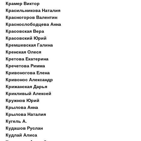
Крамер Виктор
Красильникова Наталия
Красногоров Валентин
Краснослободцева Анна
Красовская Вера
Красовский Юрий
Кремшевская Галина
Кренская Олеся
Кретова Екатерина
Кречетова Римма
Кривоногова Елена
Кривонос Александр
Крижанская Дарья
Крикливый Алексей
Кружнов Юрий
Крылова Анна
Крылова Наталия
Кугель А.
Кудашов Руслан
Кудлай Алиса