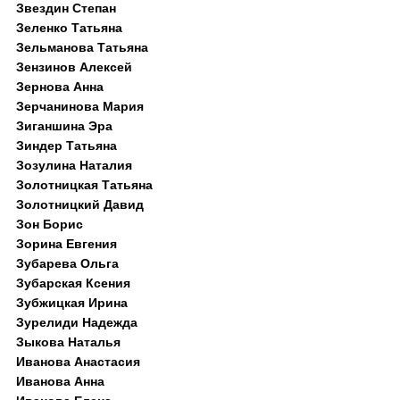
Звездин Степан
Зеленко Татьяна
Зельманова Татьяна
Зензинов Алексей
Зернова Анна
Зерчанинова Мария
Зиганшина Эра
Зиндер Татьяна
Зозулина Наталия
Золотницкая Татьяна
Золотницкий Давид
Зон Борис
Зорина Евгения
Зубарева Ольга
Зубарская Ксения
Зубжицкая Ирина
Зурелиди Надежда
Зыкова Наталья
Иванова Анастасия
Иванова Анна