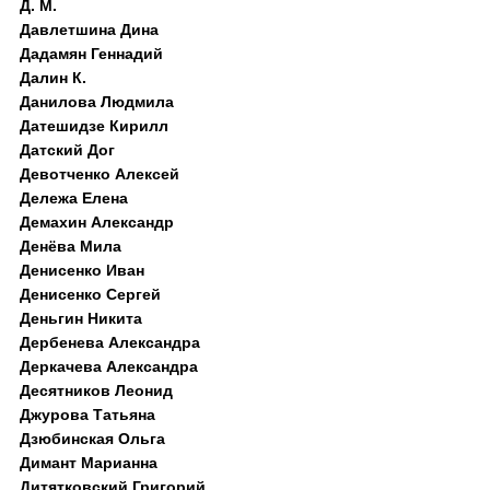
Д. M.
Давлетшина Дина
Дадамян Геннадий
Далин К.
Данилова Людмила
Датешидзе Кирилл
Датский Дог
Девотченко Алексей
Дележа Елена
Демахин Александр
Денёва Мила
Денисенко Иван
Денисенко Сергей
Деньгин Никита
Дербенева Александра
Деркачева Александра
Десятников Леонид
Джурова Татьяна
Дзюбинская Ольга
Димант Марианна
Дитятковский Григорий