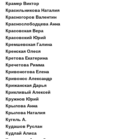
Крамер Виктор
Красильникова Наталия
Красногоров Валентин
Краснослободцева Анна
Красовская Вера
Красовский Юрий
Кремшевская Галина
Кренская Олеся
Кретова Екатерина
Кречетова Римма
Кривоногова Елена
Кривонос Александр
Крижанская Дарья
Крикливый Алексей
Кружнов Юрий
Крылова Анна
Крылова Наталия
Кугель А.
Кудашов Руслан
Кудлай Алиса