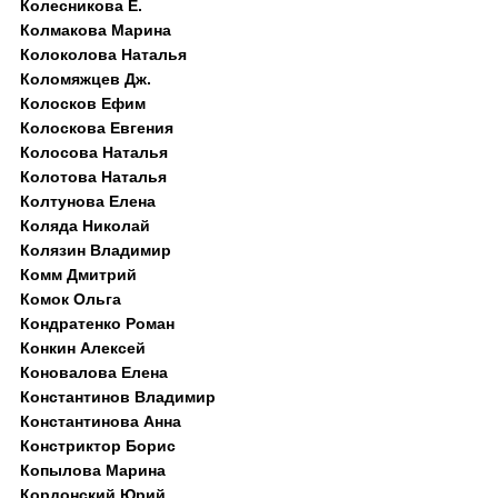
Колесникова Е.
Колмакова Марина
Колоколова Наталья
Коломяжцев Дж.
Колосков Ефим
Колоскова Евгения
Колосова Наталья
Колотова Наталья
Колтунова Елена
Коляда Николай
Колязин Владимир
Комм Дмитрий
Комок Ольга
Кондратенко Роман
Конкин Алексей
Коновалова Елена
Константинов Владимир
Константинова Анна
Констриктор Борис
Копылова Марина
Кордонский Юрий