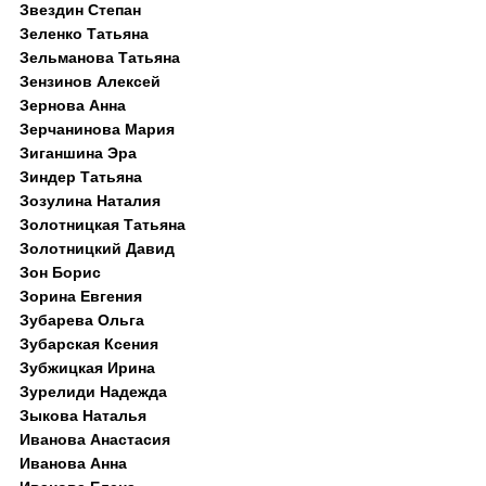
Звездин Степан
Зеленко Татьяна
Зельманова Татьяна
Зензинов Алексей
Зернова Анна
Зерчанинова Мария
Зиганшина Эра
Зиндер Татьяна
Зозулина Наталия
Золотницкая Татьяна
Золотницкий Давид
Зон Борис
Зорина Евгения
Зубарева Ольга
Зубарская Ксения
Зубжицкая Ирина
Зурелиди Надежда
Зыкова Наталья
Иванова Анастасия
Иванова Анна