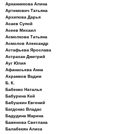
Арканникова Алина
Артимович Татьяна
Архипова Дарья
Асаев Супой
Асеев Михаил
Асмолкова Татьяна
Асмолов Александр
Астафьева Ярослава
Астрахан Дмитрий
Ауг Юлия
Афанасьева Анна
Ахрамков Вадим
Б. К.
Бабенко Наталья
Бабурина Кей
Бабушкин Евгений
Багдонас Владас
Бадудина Марина
Баженова Светлана
Балабекян Алиса