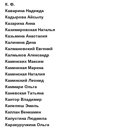
К. Ф.
Каварина Надежда
Кадырова Айсылу
Казарина Анна
Казимировская Наталья
Казьмина Анастасия
Калинина Дина
Калмановский Евгений
Калмыков Александр
Каменских Максим
Каминская Марина
Каминская Наталия
Каминский Леонид
Каммари Ольга
Каневская Татьяна
Кантор Владимир
Капелюш Эмиль
Каплан Вениамин
Капустина Людмила
Каракуручкина Ольга