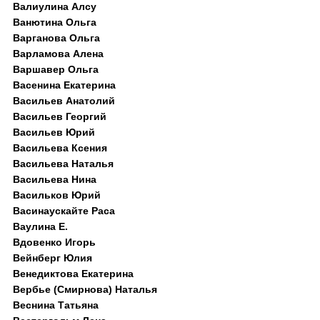
Валиулина Алсу
Ванютина Ольга
Варганова Ольга
Варламова Алена
Варшавер Ольга
Васенина Екатерина
Васильев Анатолий
Васильев Георгий
Васильев Юрий
Васильева Ксения
Васильева Наталья
Васильева Нина
Васильков Юрий
Васинаускайте Раса
Ваулина Е.
Вдовенко Игорь
Вейнберг Юлия
Венедиктова Екатерина
Вербье (Смирнова) Наталья
Веснина Татьяна