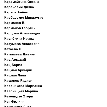
Карамайкина Оксана
Каранович Дияна
Карась Алёна
Карбаускис Миндаугас
Карманов В.
Карманов Георгий
Карцова Александра
Карябкина Ирина
Касумова Анастасия
Катаева Н.
Катышева Дженни
Кац Аркадий
Кац Борис
Кацман Аркадий
Кацман Ляля
Кашапов Радиф
Квасникова Марианна
Квасницкая Марина
Кекелидзе Этери
Кен Филипп
Кешишева Лиза