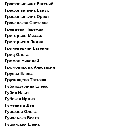
Графопыльчик Евгений
Графопыльчик Евнух
Графопыльчик Орест
Грачевская Светлана
Гревцева Надежда
Григорьев Михаил
Григорьева Лидия
Гриневецкий Евгений
Гриц Ольга
Громов Николай
Громовикова Анастасия
Груева Елена
Грузинцева Татьяна
Губайдуллина Елена
Губин Илья
Губская Ирина
Гуменный Дэн
Гурфова Ольга
Гучальска Беата
Гушанская Елена