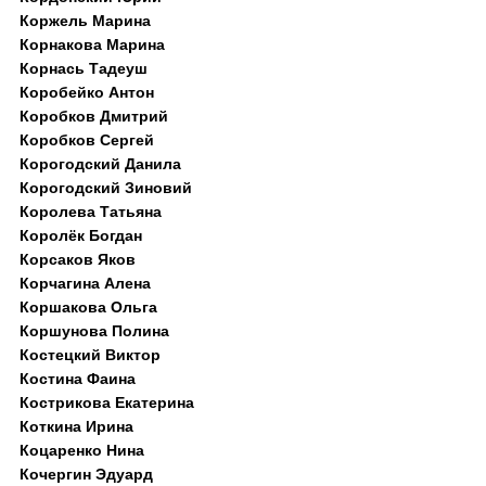
Коржель Марина
Корнакова Марина
Корнась Тадеуш
Коробейко Антон
Коробков Дмитрий
Коробков Сергей
Корогодский Данила
Корогодский Зиновий
Королева Татьяна
Королёк Богдан
Корсаков Яков
Корчагина Алена
Коршакова Ольга
Коршунова Полина
Костецкий Виктор
Костина Фаина
Кострикова Екатерина
Коткина Ирина
Коцаренко Нина
Кочергин Эдуард