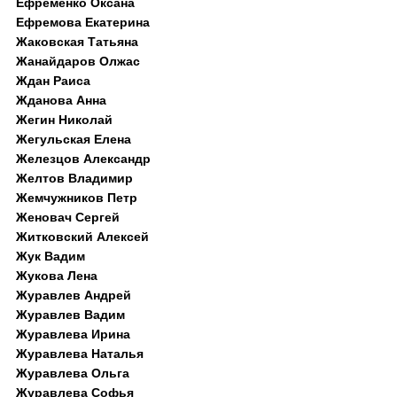
Ефременко Оксана
Ефремова Екатерина
Жаковская Татьяна
Жанайдаров Олжас
Ждан Раиса
Жданова Анна
Жегин Николай
Жегульская Елена
Железцов Александр
Желтов Владимир
Жемчужников Петр
Женовач Сергей
Житковский Алексей
Жук Вадим
Жукова Лена
Журавлев Андрей
Журавлев Вадим
Журавлева Ирина
Журавлева Наталья
Журавлева Ольга
Журавлева Софья