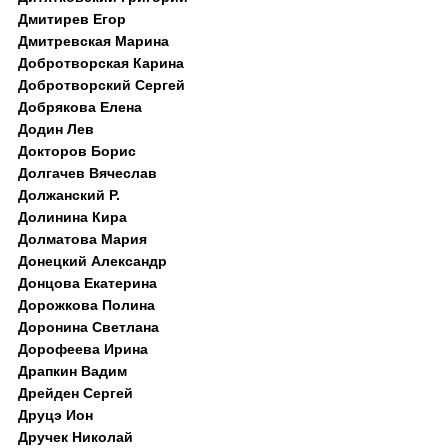
Дмитирев Егор
Дмитревская Марина
Добротворская Карина
Добротворский Сергей
Добрякова Елена
Додин Лев
Докторов Борис
Долгачев Вячеслав
Должанский Р.
Долинина Кира
Долматова Мария
Донецкий Александр
Донцова Екатерина
Дорожкова Полина
Доронина Светлана
Дорофеева Ирина
Драпкин Вадим
Дрейден Сергей
Друцэ Ион
Дручек Николай