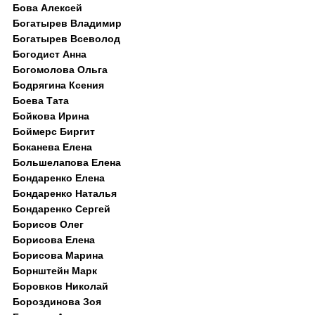
Бова Алексей
Богатырев Владимир
Богатырев Всеволод
Богодист Анна
Богомолова Ольга
Бодрягина Ксения
Боева Тата
Бойкова Ирина
Боймерс Биргит
Боканева Елена
Большелапова Елена
Бондаренко Елена
Бондаренко Наталья
Бондаренко Сергей
Борисов Олег
Борисова Елена
Борисова Марина
Борнштейн Марк
Боровков Николай
Бороздинова Зоя