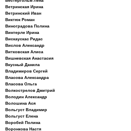
Вестергольм Лена
Ветринская Ирина
Ветринский Иван
Виктюк Роман
Виноградова Полина
Винтерле Ирина
Вискаускас Ридас
Вислов Александр
Витковская Алиса
Вишневская Анастасия
Вкусный Данила
Владимиров Сергей
Власова Александра
Власова Ольга
Волкострелов Дмитрий
Володин Александр
Волошина Ася
Вольгуст Владимир
Вольгуст Елена
Воробей Полина
Воронкова Настя