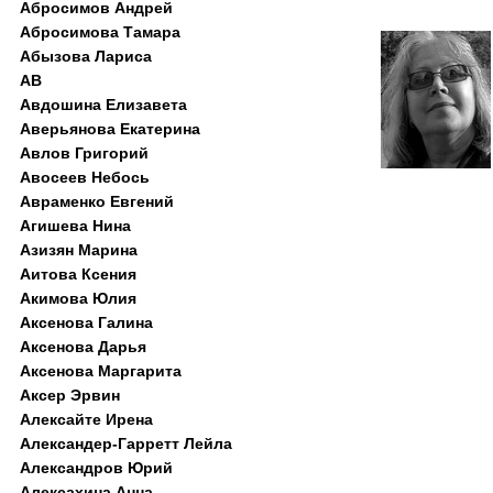
Абросимов Андрей
Абросимова Тамара
Абызова Лариса
АВ
Авдошина Елизавета
Аверьянова Екатерина
Авлов Григорий
Авосеев Небось
Авраменко Евгений
Агишева Нина
Азизян Марина
Аитова Ксения
Акимова Юлия
Аксенова Галина
Аксенова Дарья
Аксенова Маргарита
Аксер Эрвин
Алексайте Ирена
Александер-Гарретт Лейла
Александров Юрий
Алексахина Анна