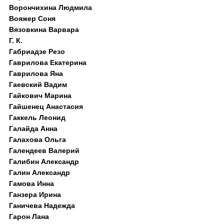
Ворончихина Людмила
Вояжер Соня
Вязовкина Варвара
Г. К.
Габриадзе Резо
Гаврилова Екатерина
Гаврилова Яна
Гаевский Вадим
Гайкович Марина
Гайшенец Анастасия
Гаккель Леонид
Галайда Анна
Галахова Ольга
Галендеев Валерий
Галибин Александр
Галин Александр
Гамова Инна
Ганзера Ирина
Ганичева Надежда
Гарон Лана