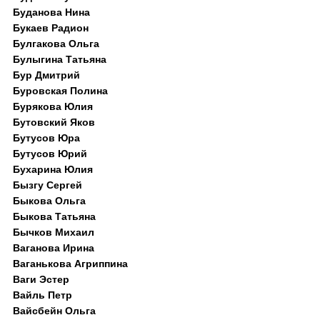
Буданова Нина
Букаев Радион
Булгакова Ольга
Булыгина Татьяна
Бур Дмитрий
Буровская Полина
Бурякова Юлия
Бутовский Яков
Бутусов Юра
Бутусов Юрий
Бухарина Юлия
Бызгу Сергей
Быкова Ольга
Быкова Татьяна
Бычков Михаил
Ваганова Ирина
Ваганькова Агриппина
Ваги Эстер
Вайль Петр
Вайсбейн Ольга