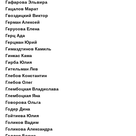
Гафарова Эльвира
Гацалов Марат
Гвоздицкий Виктор
Герман Алексей
Герусова Елена
Герц Ада
Герцман Юрий
Гимаздтинов Камиль
Гинкас Кама
Гирба Юлия
Гительман Лев
Глебов Константин
Глебов Олег
Глембоцкая Владислава
Глембоцкая Яна
Говорова Ольга
Годер Дина
Гойтиева Юлия
Голиков Вадим
Голикова Александра
Голлер Борис