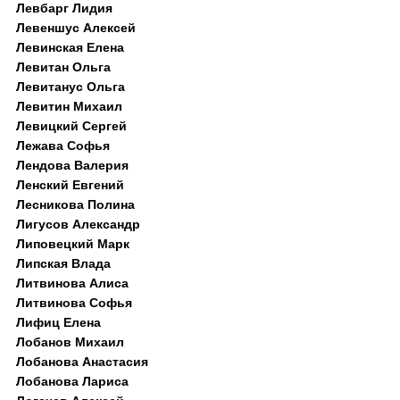
Левбарг Лидия
Левеншус Алексей
Левинская Елена
Левитан Ольга
Левитанус Ольга
Левитин Михаил
Левицкий Сергей
Лежава Софья
Лендова Валерия
Ленский Евгений
Лесникова Полина
Лигусов Александр
Липовецкий Марк
Липская Влада
Литвинова Алиса
Литвинова Софья
Лифиц Елена
Лобанов Михаил
Лобанова Анастасия
Лобанова Лариса