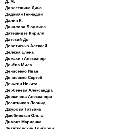
Д. M.
Давлетшина Дина
Дадамян Геннадий
Далин К.
Данилова Людмила
Датешидзе Кирилл
Датский Дог
Девотченко Алексей
Дележа Елена
Демахин Александр
Денёва Мила
Денисенко Иван
Денисенко Сергей
Деньгин Никита
Дербенева Александра
Деркачева Александра
Десятников Леонид
Джурова Татьяна
Дзюбинская Ольга
Димант Марианна
Дитятковский Григорий