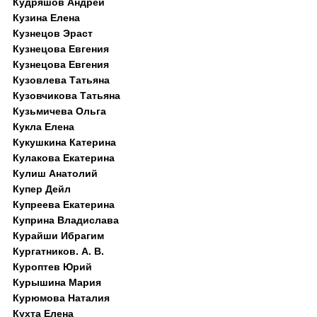
Кудряшов Андрей
Кузина Елена
Кузнецов Эраст
Кузнецова Евгения
Кузнецова Евгения
Кузовлева Татьяна
Кузовчикова Татьяна
Кузьмичева Ольга
Кукла Елена
Кукушкина Катерина
Кулакова Екатерина
Кулиш Анатолий
Купер Дейл
Купреева Екатерина
Куприна Владислава
Курайши Ибрагим
Кургатников. А. В.
Куроптев Юрий
Курышина Мария
Курюмова Наталия
Кухта Елена