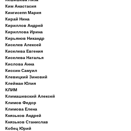
Ким Анастасия
Кингисепп Мария
Кирай Нина
Кириллов Андрей
Кириллова Ирина
Кирьянов Никандр
Киселев Алексей
Киселева Евгения
Киселева Наталья
Кислова Анна
Киссин Самуил
Клевицкий Зиновий
Клейман Юлия
КЛИМ
Климашевский Алексей
Климов Федор
Климова Елена
Князьков Андрей
Князьков Станислав
Кобец Юрий