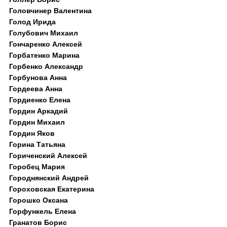
Головчинер Валентина
Голод Ирида
Голубович Михаил
Гончаренко Алексей
Горбатенко Марина
Горбенко Александр
Горбунова Анна
Гордеева Анна
Гордиенко Елена
Гордин Аркадий
Гордин Михаил
Гордин Яков
Горина Татьяна
Гориченский Алексей
Горобец Мария
Городнянский Андрей
Гороховская Екатерина
Горошко Оксана
Горфункель Елена
Гранатов Борис