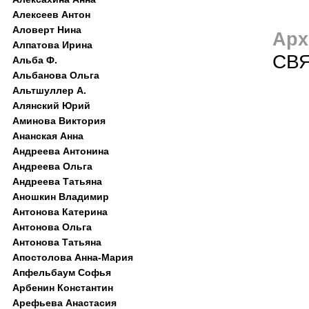
Алексеев Антон
Аловерт Нина
Арх
Алпатова Ирина
CВ
Альба Ф.
Альбанова Ольга
Альтшуллер А.
Алянский Юрий
Аминова Виктория
Ананская Анна
Андреева Антонина
Андреева Ольга
Андреева Татьяна
Аношкин Владимир
Антонова Катерина
Антонова Ольга
Антонова Татьяна
Апостолова Анна-Мария
Апфельбаум Софья
Арбенин Константин
Арефьева Анастасия