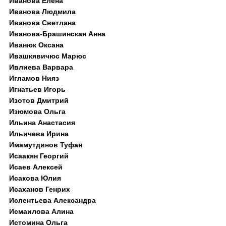
Иванова Елена
Иванова Людмила
Иванова Светлана
Иванова-Брашинская Анна
Иванюк Оксана
Ивашкявичюс Марюс
Ивлиева Варвара
Игламов Нияз
Игнатьев Игорь
Изотов Дмитрий
Изюмова Ольга
Ильина Анастасия
Ильичева Ирина
Имамутдинов Туфан
Исаакян Георгий
Исаев Алексей
Исакова Юлия
Исаханов Генрих
Ислентьева Александра
Исмаилова Алина
Истомина Ольга