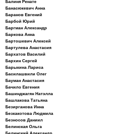
Балиня Ренате
Банасюкевич Анна
Баранов Евгений
Барбой Юрий
Баргман Александр
Баркова Анна
Бартошевич Алексей
Бартулева Анастасия
Бархатов Василий
Бархин Сергей
Барыкина Лариса
Басилашвили Олег
Бауман Анастасия
Бачило Евгения
Башинджагян Натэлла
Башлакова Татьяна
Безирганова Инна
Безкакотова Людмила
Безносов Даниил
Белинская Ольга
Белинский Александр