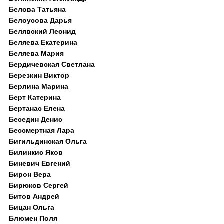
Белова Татьяна
Белоусова Дарья
Белявский Леонид
Беляева Екатерина
Беляева Мария
Бердичевская Светлана
Березкин Виктор
Берлина Марина
Берт Катерина
Бертанас Елена
Беседин Денис
Бессмертная Лара
Бигильдинская Ольга
Билинкис Яков
Биневич Евгений
Бирон Вера
Бирюков Сергей
Битов Андрей
Бицан Ольга
Блюмен Поля