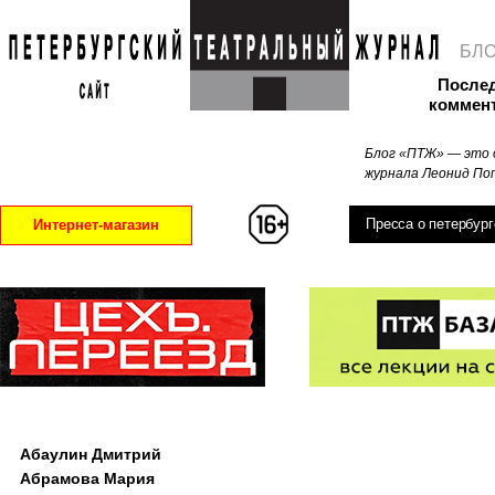
БЛ
После
коммен
Блог «ПТЖ» — это 
журнала Леонид Поп
Пресса о петербург
Интернет-магазин
Абаулин Дмитрий
Абрамова Мария