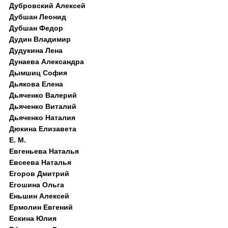
Дубровский Алексей
Дубшан Леонид
Дубшан Федор
Дудин Владимир
Дудукина Лена
Дунаева Александра
Дымшиц София
Дьякова Елена
Дьяченко Валерий
Дьяченко Виталий
Дьяченко Наталия
Дюкина Елизавета
Е. М.
Евгеньева Наталья
Евсеева Наталья
Егоров Дмитрий
Егошина Ольга
Еньшин Алексей
Ермолин Евгений
Ескина Юлия