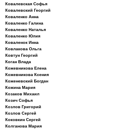
Ковалевская Софья
Ковалевский Георгий
Коваленко Анна
Коваленко Галина
Коваленко Наталья
Коваленко Юлия
Коваленок Инна
Ковлакова Ольга
Ковтун Георгий
Коган Влада
Кожевникова Елена
Кожевникова Ксения
Коженевский Богдан
Кожина Мария
Козаков Михаил
Козич Софья
Козлов Григорий
Козлов Сергей
Коковкин Сергей
Колганова Мария