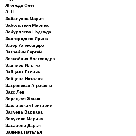
Жюгжда Олег
З. Н.
Забалуева Мария
Заболотняя Марина
Забурдяева Надежда
Завгородняя Ирина
Загер Александра
Загребин Сергей
Зазнобина Александра
Зайниев Ильгиз
Зайцева Галина
Зайцева Наталия
Закревская Аграфена
Закс Лев
Зарецкая Жанна
Заславский Григорий
Засуева Варвара
Засухина Марина
Захарова Дарья
Заякина Наталья