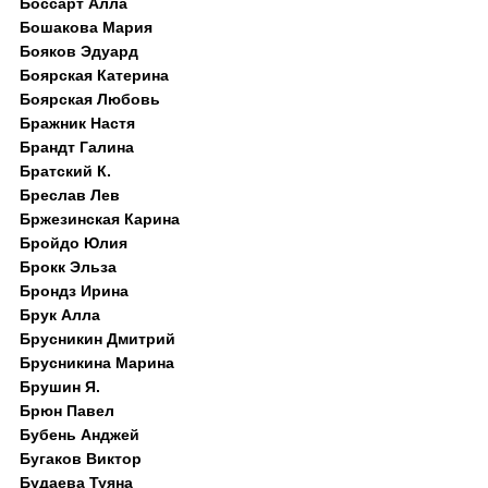
Боссарт Алла
Бошакова Мария
Бояков Эдуард
Боярская Катерина
Боярская Любовь
Бражник Настя
Брандт Галина
Братский К.
Бреслав Лев
Бржезинская Карина
Бройдо Юлия
Брокк Эльза
Брондз Ирина
Брук Алла
Брусникин Дмитрий
Брусникина Марина
Брушин Я.
Брюн Павел
Бубень Анджей
Бугаков Виктор
Будаева Туяна