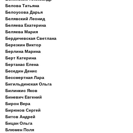
Белова Татьяна
Белоусова Дарья
Белявский Леонид
Беляева Екатерина
Беляева Мария
Бердичевская Светлана
Березкин Виктор
Берлина Марина
Берт Катерина
Бертанас Елена
Беседин Денис
Бессмертная Лара
Бигильдинская Ольга
Билинкис Яков
Биневич Евгений
Бирон Вера
Бирюков Сергей
Битов Андрей
Бицан Ольга
Блюмен Поля