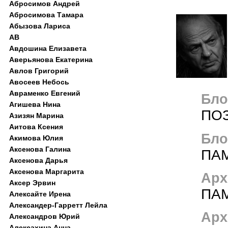
Абросимов Андрей
Абросимова Тамара
Абызова Лариса
АВ
Авдошина Елизавета
Аверьянова Екатерина
Авлов Григорий
Авосеев Небось
Авраменко Евгений
Блог
Агишева Нина
ПО
Азизян Марина
Аитова Ксения
Блог
Акимова Юлия
Аксенова Галина
ПА
Аксенова Дарья
Аксенова Маргарита
Арх
Аксер Эрвин
ПА
Алексайте Ирена
Александер-Гарретт Лейла
Арх
Александров Юрий
Алексахина Анна