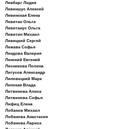
Левбарг Лидия
Левеншус Алексей
Левинская Елена
Левитан Ольга
Левитанус Ольга
Левитин Михаил
Левицкий Сергей
Лежава Софья
Лендова Валерия
Ленский Евгений
Лесникова Полина
Лигусов Александр
Липовецкий Марк
Липская Влада
Литвинова Алиса
Литвинова Софья
Лифиц Елена
Лобанов Михаил
Лобанова Анастасия
Лобанова Лариса