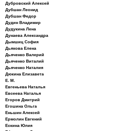
Дубровский Алексей
Дубшан Леонид
Дубшан Федор
Дудин Владимир
Дудукина Лена
Дунаева Александра
Дымшиц София
Дьякова Елена
Дьяченко Валерий
Дьяченко Виталий
Дьяченко Наталия
Дюкина Елизавета
Е. М.
Евгеньева Наталья
Евсеева Наталья
Егоров Дмитрий
Егошина Ольга
Еньшин Алексей
Ермолин Евгений
Ескина Юлия