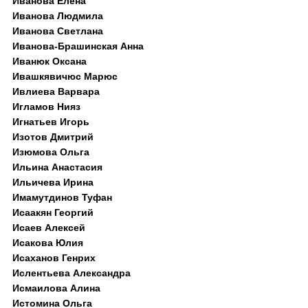
Иванова Елена
Иванова Людмила
Иванова Светлана
Иванова-Брашинская Анна
Иванюк Оксана
Ивашкявичюс Марюс
Ивлиева Варвара
Игламов Нияз
Игнатьев Игорь
Изотов Дмитрий
Изюмова Ольга
Ильина Анастасия
Ильичева Ирина
Имамутдинов Туфан
Исаакян Георгий
Исаев Алексей
Исакова Юлия
Исаханов Генрих
Ислентьева Александра
Исмаилова Алина
Истомина Ольга