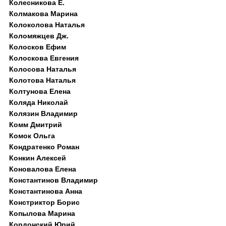
Колесникова Е.
Колмакова Марина
Колоколова Наталья
Коломяжцев Дж.
Колосков Ефим
Колоскова Евгения
Колосова Наталья
Колотова Наталья
Колтунова Елена
Коляда Николай
Колязин Владимир
Комм Дмитрий
Комок Ольга
Кондратенко Роман
Конкин Алексей
Коновалова Елена
Константинов Владимир
Константинова Анна
Констриктор Борис
Копылова Марина
Кордонский Юрий