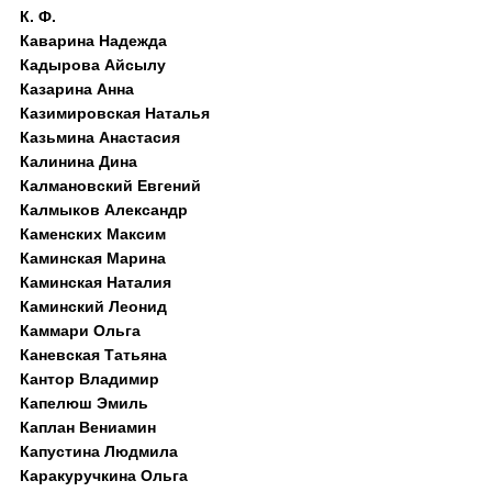
К. Ф.
Каварина Надежда
Кадырова Айсылу
Казарина Анна
Казимировская Наталья
Казьмина Анастасия
Калинина Дина
Калмановский Евгений
Калмыков Александр
Каменских Максим
Каминская Марина
Каминская Наталия
Каминский Леонид
Каммари Ольга
Каневская Татьяна
Кантор Владимир
Капелюш Эмиль
Каплан Вениамин
Капустина Людмила
Каракуручкина Ольга