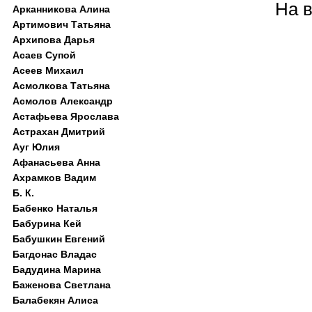
На 
Арканникова Алина
Артимович Татьяна
Архипова Дарья
Асаев Супой
Асеев Михаил
Асмолкова Татьяна
Асмолов Александр
Астафьева Ярослава
Астрахан Дмитрий
Ауг Юлия
Афанасьева Анна
Ахрамков Вадим
Б. К.
Бабенко Наталья
Бабурина Кей
Бабушкин Евгений
Багдонас Владас
Бадудина Марина
Баженова Светлана
Балабекян Алиса