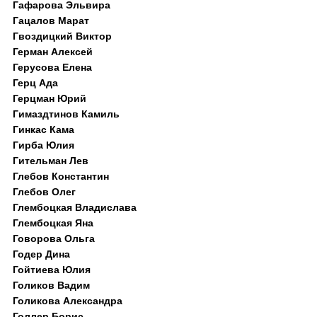
Гафарова Эльвира
Гацалов Марат
Гвоздицкий Виктор
Герман Алексей
Герусова Елена
Герц Ада
Герцман Юрий
Гимаздтинов Камиль
Гинкас Кама
Гирба Юлия
Гительман Лев
Глебов Константин
Глебов Олег
Глембоцкая Владислава
Глембоцкая Яна
Говорова Ольга
Годер Дина
Гойтиева Юлия
Голиков Вадим
Голикова Александра
Голлер Борис