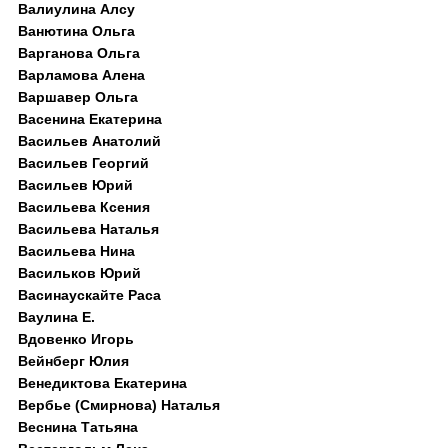
Валиулина Алсу
Ванютина Ольга
Варганова Ольга
Варламова Алена
Варшавер Ольга
Васенина Екатерина
Васильев Анатолий
Васильев Георгий
Васильев Юрий
Васильева Ксения
Васильева Наталья
Васильева Нина
Васильков Юрий
Васинаускайте Раса
Ваулина Е.
Вдовенко Игорь
Вейнберг Юлия
Венедиктова Екатерина
Вербье (Смирнова) Наталья
Веснина Татьяна