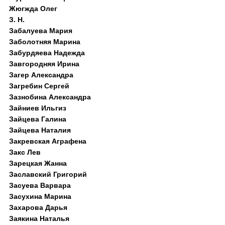
Жюгжда Олег
З. Н.
Забалуева Мария
Заболотняя Марина
Забурдяева Надежда
Завгородняя Ирина
Загер Александра
Загребин Сергей
Зазнобина Александра
Зайниев Ильгиз
Зайцева Галина
Зайцева Наталия
Закревская Аграфена
Закс Лев
Зарецкая Жанна
Заславский Григорий
Засуева Варвара
Засухина Марина
Захарова Дарья
Заякина Наталья