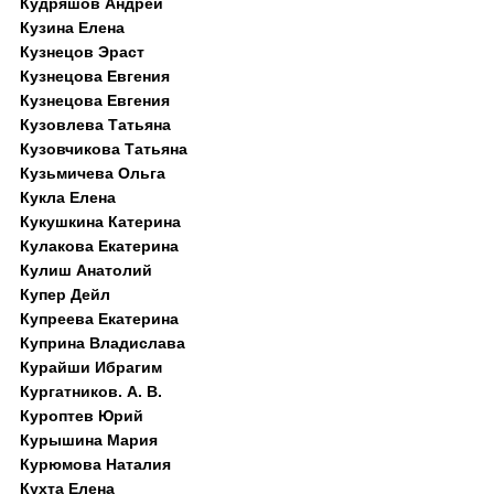
Кудряшов Андрей
Кузина Елена
Кузнецов Эраст
Кузнецова Евгения
Кузнецова Евгения
Кузовлева Татьяна
Кузовчикова Татьяна
Кузьмичева Ольга
Кукла Елена
Кукушкина Катерина
Кулакова Екатерина
Кулиш Анатолий
Купер Дейл
Купреева Екатерина
Куприна Владислава
Курайши Ибрагим
Кургатников. А. В.
Куроптев Юрий
Курышина Мария
Курюмова Наталия
Кухта Елена