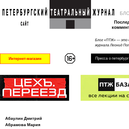
БЛ
После
коммен
Блог «ПТЖ» — это 
журнала Леонид Поп
Пресса о петербург
Интернет-магазин
Абаулин Дмитрий
Абрамова Мария