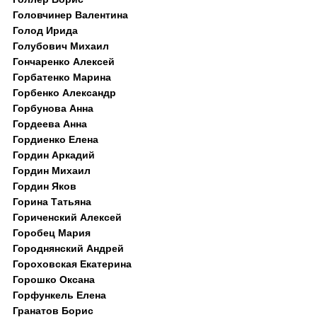
Головчинер Валентина
Голод Ирида
Голубович Михаил
Гончаренко Алексей
Горбатенко Марина
Горбенко Александр
Горбунова Анна
Гордеева Анна
Гордиенко Елена
Гордин Аркадий
Гордин Михаил
Гордин Яков
Горина Татьяна
Гориченский Алексей
Горобец Мария
Городнянский Андрей
Гороховская Екатерина
Горошко Оксана
Горфункель Елена
Гранатов Борис