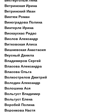
Вестергольм Лена
Ветринская Ирина
Ветринский Иван
Виктюк Роман
Виноградова Полина
Винтерле Ирина
Вискаускас Ридас
Вислов Александр
Витковская Алиса
Вишневская Анастасия
Вкусный Данила
Владимиров Сергей
Власова Александра
Власова Ольга
Волкострелов Дмитрий
Володин Александр
Волошина Ася
Вольгуст Владимир
Вольгуст Елена
Воробей Полина
Воронкова Настя