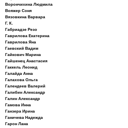
Ворончихина Людмила
Вояжер Соня
Вязовкина Варвара
Г. К.
Габриадзе Резо
Гаврилова Екатерина
Гаврилова Яна
Гаевский Вадим
Гайкович Марина
Гайшенец Анастасия
Гаккель Леонид
Галайда Анна
Галахова Ольга
Галендеев Валерий
Галибин Александр
Галин Александр
Гамова Инна
Ганзера Ирина
Ганичева Надежда
Гарон Лана