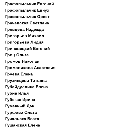
Графопыльчик Евгений
Графопыльчик Евнух
Графопыльчик Орест
Грачевская Светлана
Гревцева Надежда
Григорьев Михаил
Григорьева Лидия
Гриневецкий Евгений
Гриц Ольга
Громов Николай
Громовикова Анастасия
Груева Елена
Грузинцева Татьяна
Губайдуллина Елена
Губин Илья
Губская Ирина
Гуменный Дэн
Гурфова Ольга
Гучальска Беата
Гушанская Елена