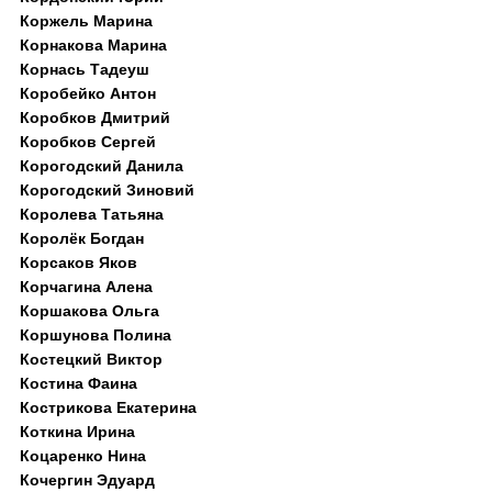
Коржель Марина
Корнакова Марина
Корнась Тадеуш
Коробейко Антон
Коробков Дмитрий
Коробков Сергей
Корогодский Данила
Корогодский Зиновий
Королева Татьяна
Королёк Богдан
Корсаков Яков
Корчагина Алена
Коршакова Ольга
Коршунова Полина
Костецкий Виктор
Костина Фаина
Кострикова Екатерина
Коткина Ирина
Коцаренко Нина
Кочергин Эдуард