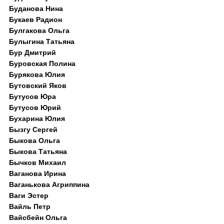
Буданова Нина
Букаев Радион
Булгакова Ольга
Булыгина Татьяна
Бур Дмитрий
Буровская Полина
Бурякова Юлия
Бутовский Яков
Бутусов Юра
Бутусов Юрий
Бухарина Юлия
Бызгу Сергей
Быкова Ольга
Быкова Татьяна
Бычков Михаил
Ваганова Ирина
Ваганькова Агриппина
Ваги Эстер
Вайль Петр
Вайсбейн Ольга