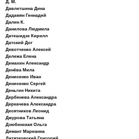
Д. M.
Давлетшина Дина
Дадамян Геннадий
Далин К.
Данилова Людмила
Датешидзе Кирилл
Датский Дог
Девотченко Алексей
Дележа Елена
Демахин Александр
Денёва Мила
Денисенко Иван
Денисенко Сергей
Деньгин Никита
Дербенева Александра
Деркачева Александра
Десятников Леонид
Джурова Татьяна
Дзюбинская Ольга
Димант Марианна
Дитятковский Григорий