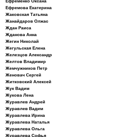
Ефременко Оксана
Ефремова Екатерина
Жаковская Татьяна
Жанайдаров Олжас
Ждан Раиса
Жданова Анна
Жегин Николай
Жегульская Елена
Железцов Александр
Желтов Владимир
Жемчужников Петр
Женовач Сергей
Житковский Алексей
Жук Вадим
Жукова Лена
Журавлев Андрей
Журавлев Вадим
Журавлева Ирина
Журавлева Наталья
Журавлева Ольга
Журавлева Софья