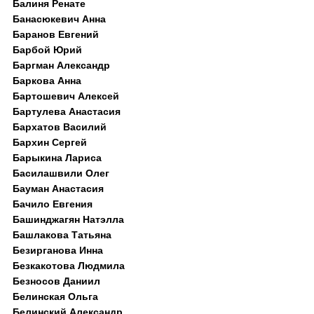
Балиня Ренате
Банасюкевич Анна
Баранов Евгений
Барбой Юрий
Баргман Александр
Баркова Анна
Бартошевич Алексей
Бартулева Анастасия
Бархатов Василий
Бархин Сергей
Барыкина Лариса
Басилашвили Олег
Бауман Анастасия
Бачило Евгения
Башинджагян Натэлла
Башлакова Татьяна
Безирганова Инна
Безкакотова Людмила
Безносов Даниил
Белинская Ольга
Белинский Александр