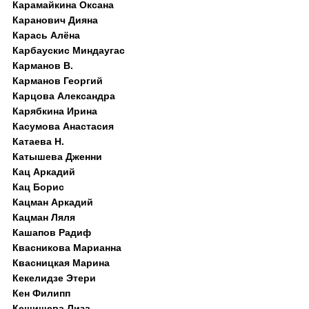
Карамайкина Оксана
Каранович Дияна
Карась Алёна
Карбаускис Миндаугас
Карманов В.
Карманов Георгий
Карцова Александра
Карябкина Ирина
Касумова Анастасия
Катаева Н.
Катышева Дженни
Кац Аркадий
Кац Борис
Кацман Аркадий
Кацман Ляля
Кашапов Радиф
Квасникова Марианна
Квасницкая Марина
Кекелидзе Этери
Кен Филипп
Кешишева Лиза