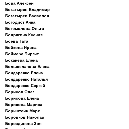
Бова Алексей
Богатырев Владимир
Богатырев Всеволод
Богодист Анна
Богомолова Ольга
Бодрягина Ксения
Боева Тата
Бойкова Ирина
Боймерс Биргит
Боканева Елена
Большелапова Елена
Бондаренко Елена
Бондаренко Наталья
Бондаренко Сергей
Борисов Олег
Борисова Елена
Борисова Марина
Борнштейн Марк
Боровков Николай
Бороздинова Зоя