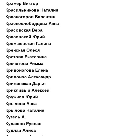
Крамер Виктор
Красильникова Наталия
Красногоров Валентин
Краснослободцева Анна
Красовская Вера
Красовский Юрий
Кремшевская Галина
Кренская Олеся
Кретова Екатерина
Кречетова Римма
Кривоногова Елена
Кривонос Александр
Крижанская Дарья
Крикливый Алексей
Кружнов Юрий
Крылова Анна
Крылова Наталия
Кугель А.
Кудашов Руслан
Кудлай Алиса