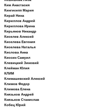
Ким Анастасия
Кингисепп Мария
Кирай Нина
Кириллов Андрей
Кириллова Ирина
Кирьянов Никандр
Киселев Алексей
Киселева Евгения
Киселева Наталья
Кислова Анна
Киссин Самуил
Клевицкий Зиновий
Клейман Юлия
КЛИМ
Климашевский Алексей
Климов Федор
Климова Елена
Князьков Андрей
Князьков Станислав
Кобец Юрий