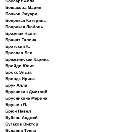
Боссарт Алла
Бошакова Мария
Бояков Эдуард
Боярская Катерина
Боярская Любовь
Бражник Настя
Брандт Галина
Братский К.
Бреслав Лев
Бржезинская Карина
Бройдо Юлия
Брокк Эльза
Брондз Ирина
Брук Алла
Брусникин Дмитрий
Брусникина Марина
Брушин Я.
Брюн Павел
Бубень Анджей
Бугаков Виктор
Будаева Туяна