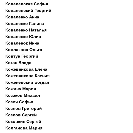
Ковалевская Софья
Ковалевский Георгий
Коваленко Анна
Коваленко Галина
Коваленко Наталья
Коваленко Юлия
Коваленок Инна
Ковлакова Ольга
Ковтун Георгий
Коган Влада
Кожевникова Елена
Кожевникова Ксения
Коженевский Богдан
Кожина Мария
Козаков Михаил
Козич Софья
Козлов Григорий
Козлов Сергей
Коковкин Сергей
Колганова Мария