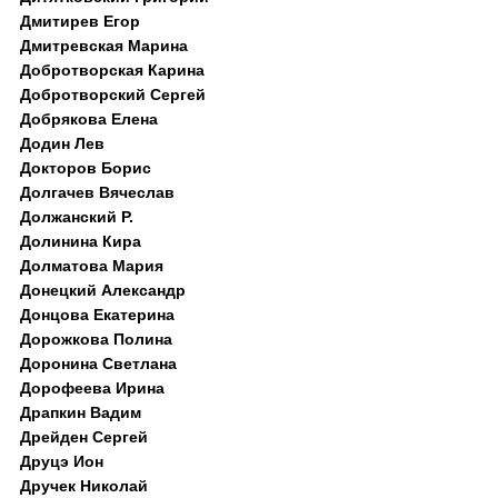
Дмитирев Егор
Дмитревская Марина
Добротворская Карина
Добротворский Сергей
Добрякова Елена
Додин Лев
Докторов Борис
Долгачев Вячеслав
Должанский Р.
Долинина Кира
Долматова Мария
Донецкий Александр
Донцова Екатерина
Дорожкова Полина
Доронина Светлана
Дорофеева Ирина
Драпкин Вадим
Дрейден Сергей
Друцэ Ион
Дручек Николай