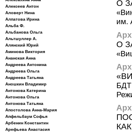
О 
Алексеев Антон
«Ви
Аловерт Нина
Алпатова Ирина
им. 
Альба Ф.
Альбанова Ольга
Арх
Альтшуллер А.
О 
Алянский Юрий
«Ви
Аминова Виктория
Ананская Анна
Андреева Антонина
Арх
Андреева Ольга
«В
Андреева Татьяна
БДТ 
Аношкин Владимир
Антонова Катерина
Реж
Антонова Ольга
Антонова Татьяна
Арх
Апостолова Анна-Мария
ПОС
Апфельбаум Софья
Арбенин Константин
КАК
Арефьева Анастасия