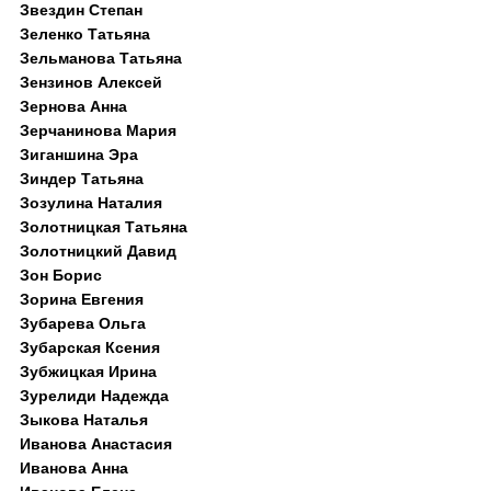
Звездин Степан
Зеленко Татьяна
Зельманова Татьяна
Зензинов Алексей
Зернова Анна
Зерчанинова Мария
Зиганшина Эра
Зиндер Татьяна
Зозулина Наталия
Золотницкая Татьяна
Золотницкий Давид
Зон Борис
Зорина Евгения
Зубарева Ольга
Зубарская Ксения
Зубжицкая Ирина
Зурелиди Надежда
Зыкова Наталья
Иванова Анастасия
Иванова Анна