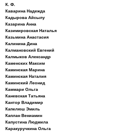
К. Ф.
Каварина Надежда
Кадырова Айсылу
Казарина Анна
Казимировская Наталья
Казьмина Анастасия
Калинина Дина
Калмановский Евгений
Калмыков Александр
Каменских Максим
Каминская Марина
Каминская Наталия
Каминский Леонид
Каммари Ольга
Каневская Татьяна
Кантор Владимир
Капелюш Эмиль
Каплан Вениамин
Капустина Людмила
Каракуручкина Ольга