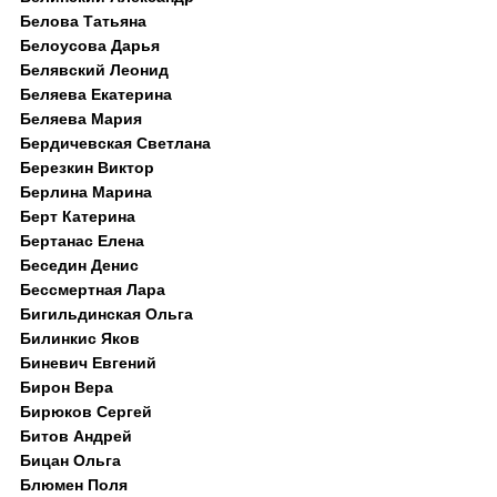
Белова Татьяна
Белоусова Дарья
Белявский Леонид
Беляева Екатерина
Беляева Мария
Бердичевская Светлана
Березкин Виктор
Берлина Марина
Берт Катерина
Бертанас Елена
Беседин Денис
Бессмертная Лара
Бигильдинская Ольга
Билинкис Яков
Биневич Евгений
Бирон Вера
Бирюков Сергей
Битов Андрей
Бицан Ольга
Блюмен Поля