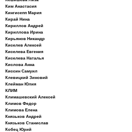
Ким Анастасия
Кингисепп Мария
Кирай Нина
Кириллов Андрей
Кириллова Ирина
Кирьянов Никандр
Киселев Алексей
Киселева Евгения
Киселева Наталья
Кислова Анна
Киссин Самуил
Клевицкий Зиновий
Клейман Юлия
КЛИМ
Климашевский Алексей
Климов Федор
Климова Елена
Князьков Андрей
Князьков Станислав
Кобец Юрий