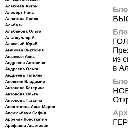
Алексеев Антон
Блог
Аловерт Нина
ВЫ
Алпатова Ирина
Альба Ф.
Блог
Альбанова Ольга
Альтшуллер А.
ГО
Алянский Юрий
Пре
Аминова Виктория
Ананская Анна
из 
Андреева Антонина
в А
Андреева Ольга
Андреева Татьяна
Блог
Аношкин Владимир
Антонова Катерина
НО
Антонова Ольга
Отк
Антонова Татьяна
Апостолова Анна-Мария
Арх
Апфельбаум Софья
Арбенин Константин
ГЕ
Арефьева Анастасия