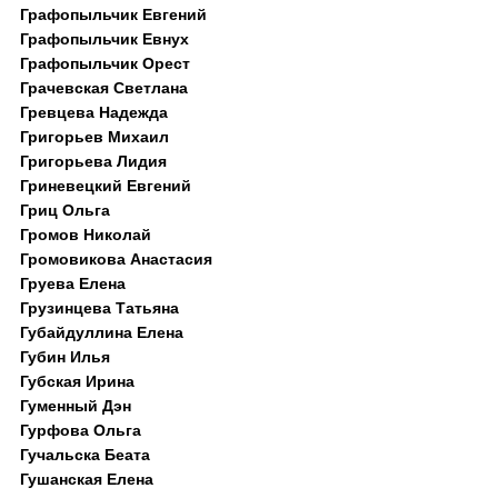
Графопыльчик Евгений
Графопыльчик Евнух
Графопыльчик Орест
Грачевская Светлана
Гревцева Надежда
Григорьев Михаил
Григорьева Лидия
Гриневецкий Евгений
Гриц Ольга
Громов Николай
Громовикова Анастасия
Груева Елена
Грузинцева Татьяна
Губайдуллина Елена
Губин Илья
Губская Ирина
Гуменный Дэн
Гурфова Ольга
Гучальска Беата
Гушанская Елена