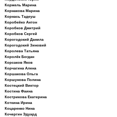
Коржель Марина
Корнакова Марина
Корнась Тадеуш
Коробейко Антон
Коробков Дмитрий
Коробков Сергей
Корогодский Данила
Корогодский Зиновий
Королева Татьяна
Королёк Богдан
Корсаков Яков
Корчагина Алена
Коршакова Ольга
Коршунова Полина
Костецкий Виктор
Костина Фаина
Кострикова Екатерина
Коткина Ирина
Коцаренко Нина
Кочергин Эдуард