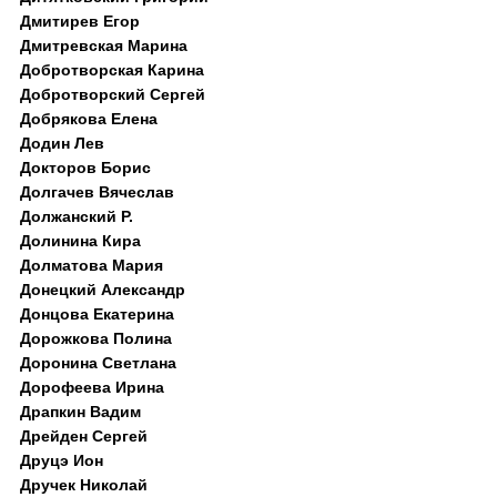
Дмитирев Егор
Дмитревская Марина
Добротворская Карина
Добротворский Сергей
Добрякова Елена
Додин Лев
Докторов Борис
Долгачев Вячеслав
Должанский Р.
Долинина Кира
Долматова Мария
Донецкий Александр
Донцова Екатерина
Дорожкова Полина
Доронина Светлана
Дорофеева Ирина
Драпкин Вадим
Дрейден Сергей
Друцэ Ион
Дручек Николай