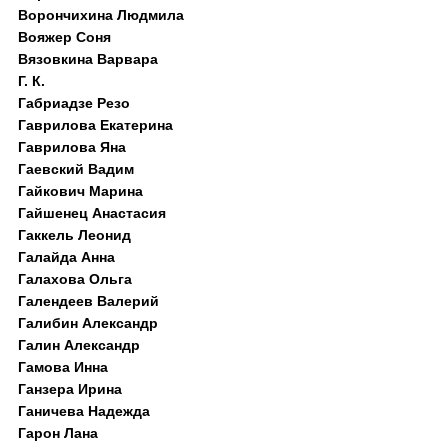
Ворончихина Людмила
Вояжер Соня
Вязовкина Варвара
Г. К.
Габриадзе Резо
Гаврилова Екатерина
Гаврилова Яна
Гаевский Вадим
Гайкович Марина
Гайшенец Анастасия
Гаккель Леонид
Галайда Анна
Галахова Ольга
Галендеев Валерий
Галибин Александр
Галин Александр
Гамова Инна
Ганзера Ирина
Ганичева Надежда
Гарон Лана