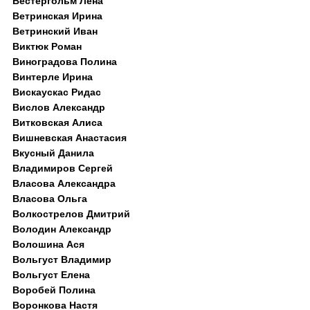
Вестергольм Лена
Ветринская Ирина
Ветринский Иван
Виктюк Роман
Виноградова Полина
Винтерле Ирина
Вискаускас Ридас
Вислов Александр
Витковская Алиса
Вишневская Анастасия
Вкусный Данила
Владимиров Сергей
Власова Александра
Власова Ольга
Волкострелов Дмитрий
Володин Александр
Волошина Ася
Вольгуст Владимир
Вольгуст Елена
Воробей Полина
Воронкова Настя