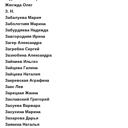
Жюгжда Олег
З. Н.
Забалуева Мария
Заболотняя Марина
Забурдяева Надежда
Завгородняя Ирина
Загер Александра
Загребин Сергей
Зазнобина Александра
Зайниев Ильгиз
Зайцева Галина
Зайцева Наталия
Закревская Аграфена
Закс Лев
Зарецкая Жанна
Заславский Григорий
Засуева Варвара
Засухина Марина
Захарова Дарья
Заякина Наталья