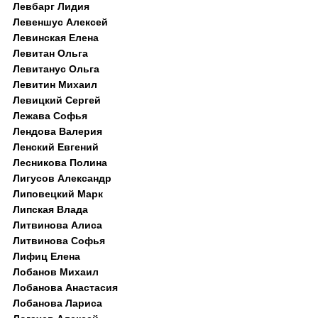
Левбарг Лидия
Левеншус Алексей
Левинская Елена
Левитан Ольга
Левитанус Ольга
Левитин Михаил
Левицкий Сергей
Лежава Софья
Лендова Валерия
Ленский Евгений
Лесникова Полина
Лигусов Александр
Липовецкий Марк
Липская Влада
Литвинова Алиса
Литвинова Софья
Лифиц Елена
Лобанов Михаил
Лобанова Анастасия
Лобанова Лариса