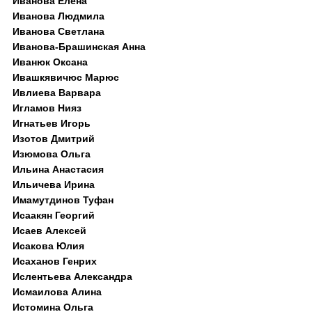
Иванова Елена
Иванова Людмила
Иванова Светлана
Иванова-Брашинская Анна
Иванюк Оксана
Ивашкявичюс Марюс
Ивлиева Варвара
Игламов Нияз
Игнатьев Игорь
Изотов Дмитрий
Изюмова Ольга
Ильина Анастасия
Ильичева Ирина
Имамутдинов Туфан
Исаакян Георгий
Исаев Алексей
Исакова Юлия
Исаханов Генрих
Ислентьева Александра
Исмаилова Алина
Истомина Ольга