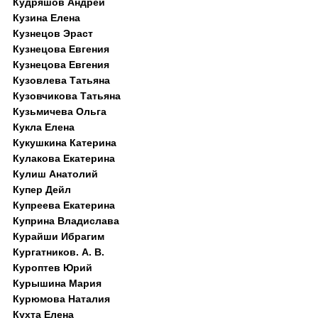
Кудряшов Андрей
Кузина Елена
Кузнецов Эраст
Кузнецова Евгения
Кузнецова Евгения
Кузовлева Татьяна
Кузовчикова Татьяна
Кузьмичева Ольга
Кукла Елена
Кукушкина Катерина
Кулакова Екатерина
Кулиш Анатолий
Купер Дейл
Купреева Екатерина
Куприна Владислава
Курайши Ибрагим
Кургатников. А. В.
Куроптев Юрий
Курышина Мария
Курюмова Наталия
Кухта Елена