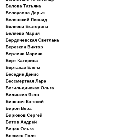
Белова Татьяна
Белоусова Дарья
Белявский Леонид
Беляева Екатерина
Беляева Мария
Бердичевская Светлана
Березкин Виктор
Берлина Марина
Берт Катерина
Бертанас Елена
Беседин Денис
Бессмертная Лара
Бигильдинская Ольга
Билинкис Яков
Биневич Евгений
Бирон Вера
Бирюков Сергей
Битов Андрей
Бицан Ольга
Блюмен Поля