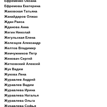
Ефременко Оксана
Ефремова Екатерина
Жаковская Татьяна
Жанайдаров Олжас
Ждан Раиса
Жданова Анна
Жегин Николай
Жегульская Елена
Железцов Александр
Желтов Владимир
Жемчужников Петр
Женовач Сергей
Житковский Алексей
Жук Вадим
Жукова Лена
Журавлев Андрей
Журавлев Вадим
Журавлева Ирина
Журавлева Наталья
Журавлева Ольга
Журавлева Софья