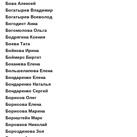
Бова Алексей
Богатырев Владимир
Богатырев Всеволод
Богодист Анна
Богомолова Ольга
Бодрягина Ксения
Боева Тата
Бойкова Ирина
Боймерс Биргит
Боканева Елена
Большелапова Елена
Бондаренко Елена
Бондаренко Наталья
Бондаренко Сергей
Борисов Олег
Борисова Елена
Борисова Марина
Борнштейн Марк
Боровков Николай
Бороздинова Зоя