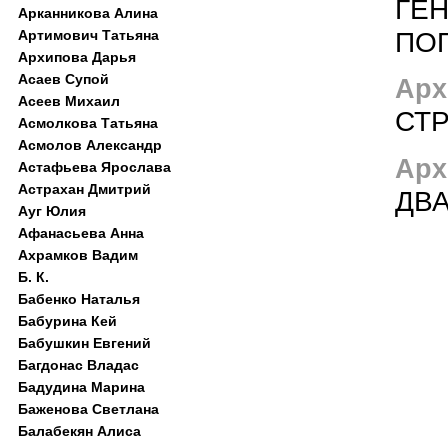
ГЕ
Арканникова Алина
ПО
Артимович Татьяна
Архипова Дарья
Асаев Супой
Арх
Асеев Михаил
СТР
Асмолкова Татьяна
Асмолов Александр
Арх
Астафьева Ярослава
Астрахан Дмитрий
ДВА
Ауг Юлия
Афанасьева Анна
Ахрамков Вадим
Б. К.
Бабенко Наталья
Бабурина Кей
Бабушкин Евгений
Багдонас Владас
Бадудина Марина
Баженова Светлана
Балабекян Алиса