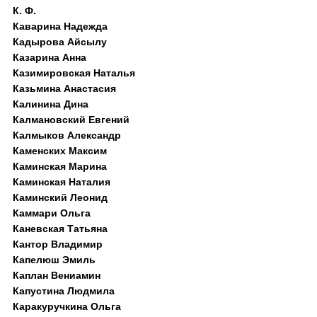
К. Ф.
Каварина Надежда
Кадырова Айсылу
Казарина Анна
Казимировская Наталья
Казьмина Анастасия
Калинина Дина
Калмановский Евгений
Калмыков Александр
Каменских Максим
Каминская Марина
Каминская Наталия
Каминский Леонид
Каммари Ольга
Каневская Татьяна
Кантор Владимир
Капелюш Эмиль
Каплан Вениамин
Капустина Людмила
Каракуручкина Ольга