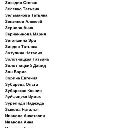
Звездин Степан
Зеленко Татьяна
Зельманова Татьяна
Зензинов Алексей
Зернова Анна
Зерчанинова Мария
Зиганшина Эра
Зиндер Татьяна
Зозулина Наталия
Золотницкая Татьяна
Золотницкий Давид
Зон Борис
Зорина Евгения
Зубарева Ольга
Зубарская Ксения
Зубжицкая Ирина
Зурелиди Надежда
Зыкова Наталья
Иванова Анастасия
Иванова Анна