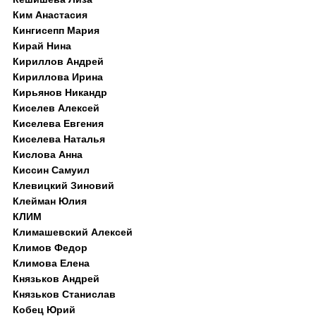
Ким Анастасия
Кингисепп Мария
Кирай Нина
Кириллов Андрей
Кириллова Ирина
Кирьянов Никандр
Киселев Алексей
Киселева Евгения
Киселева Наталья
Кислова Анна
Киссин Самуил
Клевицкий Зиновий
Клейман Юлия
КЛИМ
Климашевский Алексей
Климов Федор
Климова Елена
Князьков Андрей
Князьков Станислав
Кобец Юрий