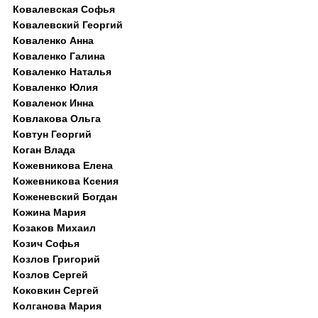
Ковалевская Софья
Ковалевский Георгий
Коваленко Анна
Коваленко Галина
Коваленко Наталья
Коваленко Юлия
Коваленок Инна
Ковлакова Ольга
Ковтун Георгий
Коган Влада
Кожевникова Елена
Кожевникова Ксения
Коженевский Богдан
Кожина Мария
Козаков Михаил
Козич Софья
Козлов Григорий
Козлов Сергей
Коковкин Сергей
Колганова Мария