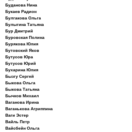
Буданова Нина
Букаев Радион
Булгакова Ольга
Булыгина Татьяна
Бур Дмитрий
Буровская Полина
Бурякова Юлия
Бутовский Яков
Бутусов Юра
Бутусов Юрий
Бухарина Юлия
Бызгу Сергей
Быкова Ольга
Быкова Татьяна
Бычков Михаил
Ваганова Ирина
Ваганькова Агриппина
Ваги Эстер
Вайль Петр
Вайсбейн Ольга