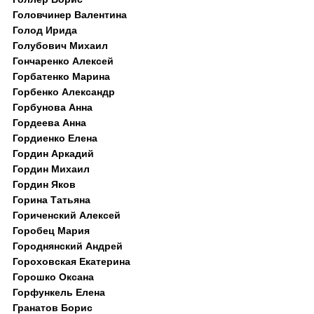
Головчинер Валентина
Голод Ирида
Голубович Михаил
Гончаренко Алексей
Горбатенко Марина
Горбенко Александр
Горбунова Анна
Гордеева Анна
Гордиенко Елена
Гордин Аркадий
Гордин Михаил
Гордин Яков
Горина Татьяна
Гориченский Алексей
Горобец Мария
Городнянский Андрей
Гороховская Екатерина
Горошко Оксана
Горфункель Елена
Гранатов Борис