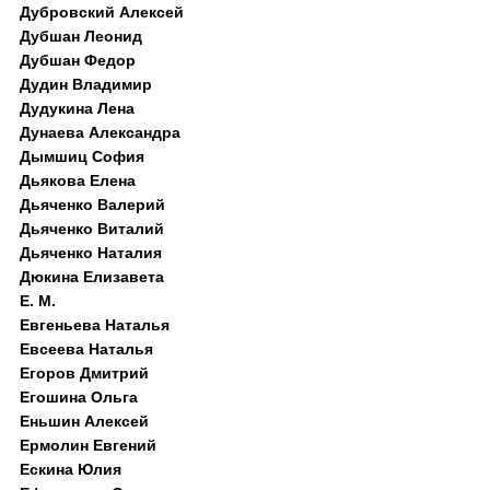
Дубровский Алексей
Дубшан Леонид
Дубшан Федор
Дудин Владимир
Дудукина Лена
Дунаева Александра
Дымшиц София
Дьякова Елена
Дьяченко Валерий
Дьяченко Виталий
Дьяченко Наталия
Дюкина Елизавета
Е. М.
Евгеньева Наталья
Евсеева Наталья
Егоров Дмитрий
Егошина Ольга
Еньшин Алексей
Ермолин Евгений
Ескина Юлия