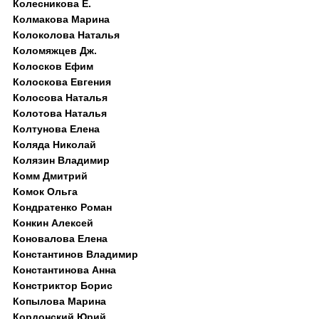
Колесникова Е.
Колмакова Марина
Колоколова Наталья
Коломяжцев Дж.
Колосков Ефим
Колоскова Евгения
Колосова Наталья
Колотова Наталья
Колтунова Елена
Коляда Николай
Колязин Владимир
Комм Дмитрий
Комок Ольга
Кондратенко Роман
Конкин Алексей
Коновалова Елена
Константинов Владимир
Константинова Анна
Констриктор Борис
Копылова Марина
Кордонский Юрий