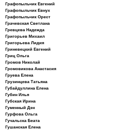
Графопыльчик Евгений
Графопыльчик Евнух
Графопыльчик Орест
Грачевская Светлана
Гревцева Надежда
Григорьев Михаил
Григорьева Лидия
Гриневецкий Евгений
Гриц Ольга
Громов Николай
Громовикова Анастасия
Груева Елена
Грузинцева Татьяна
Губайдуллина Елена
Губин Илья
Губская Ирина
Гуменный Дэн
Гурфова Ольга
Гучальска Беата
Гушанская Елена