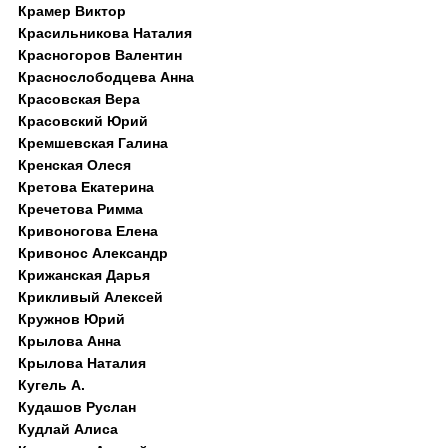
Крамер Виктор
Красильникова Наталия
Красногоров Валентин
Краснослободцева Анна
Красовская Вера
Красовский Юрий
Кремшевская Галина
Кренская Олеся
Кретова Екатерина
Кречетова Римма
Кривоногова Елена
Кривонос Александр
Крижанская Дарья
Крикливый Алексей
Кружнов Юрий
Крылова Анна
Крылова Наталия
Кугель А.
Кудашов Руслан
Кудлай Алиса