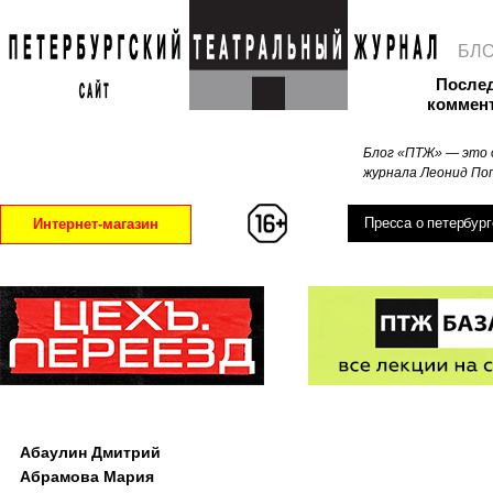
БЛ
После
коммен
Блог «ПТЖ» — это 
журнала Леонид Поп
Пресса о петербург
Интернет-магазин
Абаулин Дмитрий
Абрамова Мария