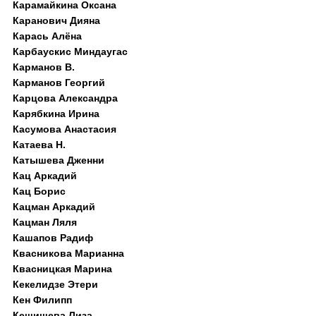
Карамайкина Оксана
Каранович Дияна
Карась Алёна
Карбаускис Миндаугас
Карманов В.
Карманов Георгий
Карцова Александра
Карябкина Ирина
Касумова Анастасия
Катаева Н.
Катышева Дженни
Кац Аркадий
Кац Борис
Кацман Аркадий
Кацман Ляля
Кашапов Радиф
Квасникова Марианна
Квасницкая Марина
Кекелидзе Этери
Кен Филипп
Кешишева Лиза