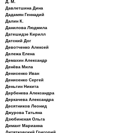
Д. M.
Давлетшина Дина
Дадамян Геннадий
Далин К.
Данилова Людмила
Датешидзе Кирилл
Датский Дог
Девотченко Алексей
Дележа Елена
Демахин Александр
Денёва Мила
Денисенко Иван
Денисенко Сергей
Деньгин Никита
Дербенева Александра
Деркачева Александра
Десятников Леонид
Джурова Татьяна
Дзюбинская Ольга
Димант Марианна
Дитятковский Григорий