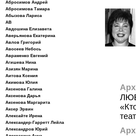
Абросимов Андрей
Абросимова Тамара
Абызова Лариса
АВ
Авдошина Елизавета
Аверьянова Екатерина
Авлов Григорий
Авосеев Небось
Авраменко Евгений
Агишева Нина
Азизян Марина
Аитова Ксения
Акимова Юлия
Арх
Аксенова Галина
ЛЮ
Аксенова Дарья
Аксенова Маргарита
«Кт
Аксер Эрвин
теат
Алексайте Ирена
Александер-Гарретт Лейла
Арх
Александров Юрий
Алексахина Анна