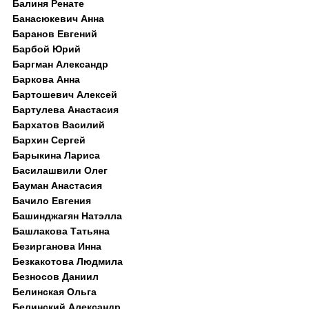
Балиня Ренате
Банасюкевич Анна
Баранов Евгений
Барбой Юрий
Баргман Александр
Баркова Анна
Бартошевич Алексей
Бартулева Анастасия
Бархатов Василий
Бархин Сергей
Барыкина Лариса
Басилашвили Олег
Бауман Анастасия
Бачило Евгения
Башинджагян Натэлла
Башлакова Татьяна
Безирганова Инна
Безкакотова Людмила
Безносов Даниил
Белинская Ольга
Белинский Александр