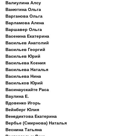
Валиулина Алсу
Ванютина Ольга
Варганова Ольга
Варламова Алена
Варшавер Ольга
Васенина Екатерина
Васильев Анатолий
Васильев Георгий
Васильев Юрий
Васильева Ксения
Васильева Наталья
Васильева Нина
Васильков Юрий
Васинаускайте Раса
Ваулина Е.
Вдовенко Игорь
Вейнберг Юлия
Венедиктова Екатерина
Вербье (Смирнова) Наталья
Веснина Татьяна