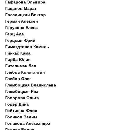
Гафарова Эльвира
Гацалов Марат
Гвоздицкий Виктор
Герман Алексей
Герусова Елена
Герц Ада
Герцман Юрий
Гимаздтинов Камиль
Гинкас Кама
Гирба Юлия
Гительман Лев
Глебов Константин
Глебов Олег
Глембоцкая Владислава
Глембоцкая Яна
Говорова Ольга
Годер Дина
Гойтиева Юлия
Голиков Вадим
Голикова Александра
Голлер Борис