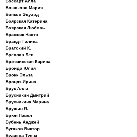
Боссарт Алла
Бошакова Мария
Бояков Эдуард
Боярская Катерина
Боярская Любовь
Бражник Настя
Брандт Галина
Братский К.
Бреслав Лев
Бржезинская Карина
Бройдо Юлия
Брокк Эльза
Брондз Ирина
Брук Алла
Брусникин Дмитрий
Брусникина Марина
Брушин Я.
Брюн Павел
Бубень Анджей
Бугаков Виктор
Будаева Туяна