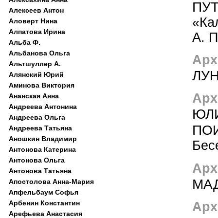
ПУ
Алексеев Антон
«Ка
Аловерт Нина
Алпатова Ирина
А. 
Альба Ф.
Альбанова Ольга
Арх
Альтшуллер А.
ЛУ
Алянский Юрий
Аминова Виктория
Арх
Ананская Анна
Андреева Антонина
ЮЛИ
Андреева Ольга
ПО
Андреева Татьяна
Аношкин Владимир
Бес
Антонова Катерина
Антонова Ольга
Арх
Антонова Татьяна
МА
Апостолова Анна-Мария
Апфельбаум Софья
Арбенин Константин
Арх
Арефьева Анастасия