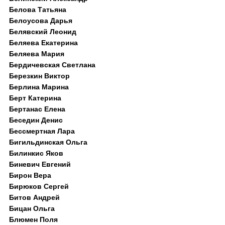
Белова Татьяна
Белоусова Дарья
Белявский Леонид
Беляева Екатерина
Беляева Мария
Бердичевская Светлана
Березкин Виктор
Берлина Марина
Берт Катерина
Бертанас Елена
Беседин Денис
Бессмертная Лара
Бигильдинская Ольга
Билинкис Яков
Биневич Евгений
Бирон Вера
Бирюков Сергей
Битов Андрей
Бицан Ольга
Блюмен Поля