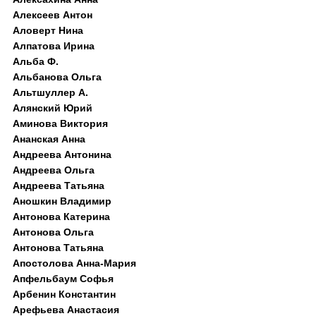
Алексеев Антон
Аловерт Нина
Алпатова Ирина
Альба Ф.
Альбанова Ольга
Альтшуллер А.
Алянский Юрий
Аминова Виктория
Ананская Анна
Андреева Антонина
Андреева Ольга
Андреева Татьяна
Аношкин Владимир
Антонова Катерина
Антонова Ольга
Антонова Татьяна
Апостолова Анна-Мария
Апфельбаум Софья
Арбенин Константин
Арефьева Анастасия