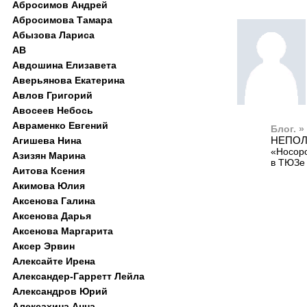
Абросимов Андрей
Абросимова Тамара
Абызова Лариса
АВ
Авдошина Елизавета
Аверьянова Екатерина
Авлов Григорий
Авосеев Небось
Авраменко Евгений
Блог. »
НЕПОЛ
Агишева Нина
«Носор
Азизян Марина
в ТЮЗе 
Аитова Ксения
Акимова Юлия
Аксенова Галина
Аксенова Дарья
Аксенова Маргарита
Аксер Эрвин
Алексайте Ирена
Александер-Гарретт Лейла
Александров Юрий
Алексахина Анна