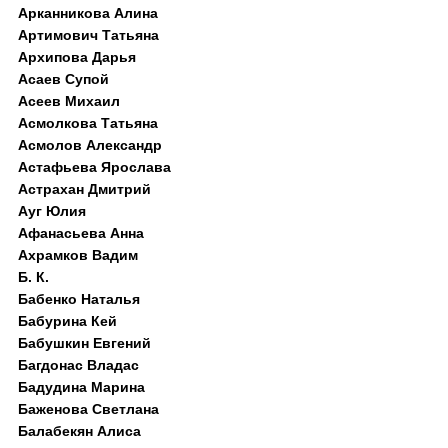
Арканникова Алина
Артимович Татьяна
Архипова Дарья
Асаев Супой
Асеев Михаил
Асмолкова Татьяна
Асмолов Александр
Астафьева Ярослава
Астрахан Дмитрий
Ауг Юлия
Афанасьева Анна
Ахрамков Вадим
Б. К.
Бабенко Наталья
Бабурина Кей
Бабушкин Евгений
Багдонас Владас
Бадудина Марина
Баженова Светлана
Балабекян Алиса