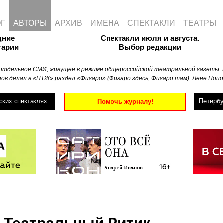
ОГ
АВТОРЫ
АРХИВ
ИМЕНА
СПЕКТАКЛИ
ТЕАТРЫ
дние
Спектакли июля и августа.
тарии
Выбор редакции
отдельное СМИ, живущее в режиме общероссийской театральной газеты. 
ов делал в «ПТЖ» раздел «Фигаро» (Фигаро здесь, Фигаро там). Лене Попо
ских спектаклях
Петербу
Помочь журналу!
Театральный Ритик