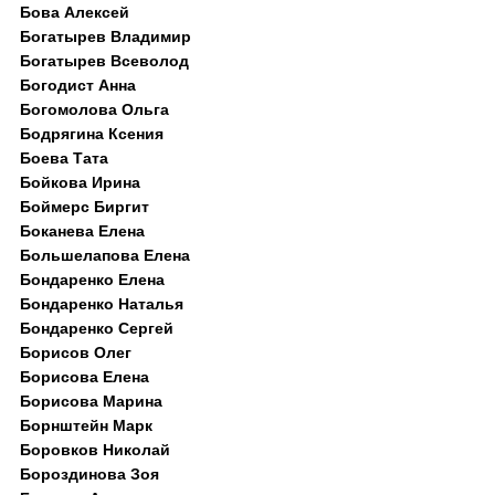
Бова Алексей
Богатырев Владимир
Богатырев Всеволод
Богодист Анна
Богомолова Ольга
Бодрягина Ксения
Боева Тата
Бойкова Ирина
Боймерс Биргит
Боканева Елена
Большелапова Елена
Бондаренко Елена
Бондаренко Наталья
Бондаренко Сергей
Борисов Олег
Борисова Елена
Борисова Марина
Борнштейн Марк
Боровков Николай
Бороздинова Зоя