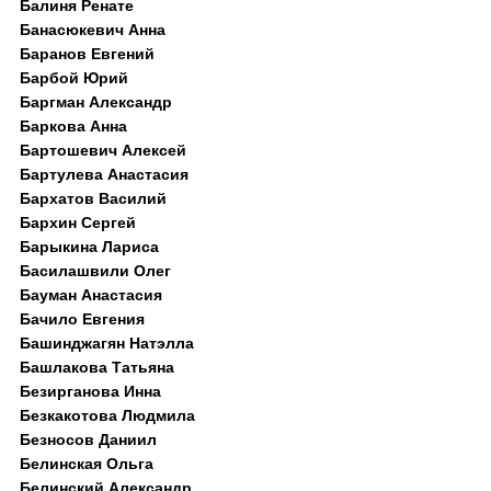
Балиня Ренате
Банасюкевич Анна
Баранов Евгений
Барбой Юрий
Баргман Александр
Баркова Анна
Бартошевич Алексей
Бартулева Анастасия
Бархатов Василий
Бархин Сергей
Барыкина Лариса
Басилашвили Олег
Бауман Анастасия
Бачило Евгения
Башинджагян Натэлла
Башлакова Татьяна
Безирганова Инна
Безкакотова Людмила
Безносов Даниил
Белинская Ольга
Белинский Александр