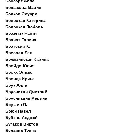
Боссарт Алла
Бошакова Мария
Бояков Эдуард
Боярская Катерина
Боярская Любовь
Бражник Настя
Брандт Галина
Братский К.
Бреслав Лев
Бржезинская Карина
Бройдо Юлия
Брокк Эльза
Брондз Ирина
Брук Алла
Брусникин Дмитрий
Брусникина Марина
Брушин Я.
Брюн Павел
Бубень Анджей
Бугаков Виктор
Будаева Туяна