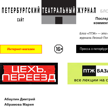
БЛ
После
коммен
Блог «ПТЖ» — это 
журнала Леонид Поп
Пресса о петербург
Интернет-магазин
Абаулин Дмитрий
Абрамова Мария