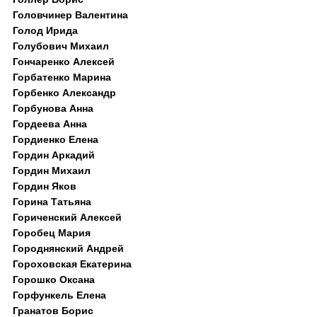
Головчинер Валентина
Голод Ирида
Голубович Михаил
Гончаренко Алексей
Горбатенко Марина
Горбенко Александр
Горбунова Анна
Гордеева Анна
Гордиенко Елена
Гордин Аркадий
Гордин Михаил
Гордин Яков
Горина Татьяна
Гориченский Алексей
Горобец Мария
Городнянский Андрей
Гороховская Екатерина
Горошко Оксана
Горфункель Елена
Гранатов Борис