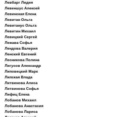
Левбарг Лидия
Левеншус Алексей
Левинская Елена
Левитан Ольга
Левитанус Ольга
Левитин Михаил
Левицкий Сергей
Лежава Софья
Лендова Валерия
Ленский Евгений
Лесникова Полина
Лигусов Александр
Липовецкий Марк
Липская Влада
Литвинова Алиса
Литвинова Софья
Лифиц Елена
Лобанов Михаил
Лобанова Анастасия
Лобанова Лариса