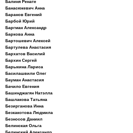
Балиня Ренате
Банасюкевич Анна
Баранов Евгений
Барбой Юрий
Баргман Александр
Баркова Анна
Бартошевич Алексей
Бартулева Анастасия
Бархатов Василий
Бархин Сергей
Барыкина Лариса
Басилашвили Олег
Бауман Анастасия
Бачило Евгения
Башинджагян Натэлла
Башлакова Татьяна
Безирганова Инна
Безкакотова Людмила
Безносов Даниил
Белинская Ольга
Белинский Александр