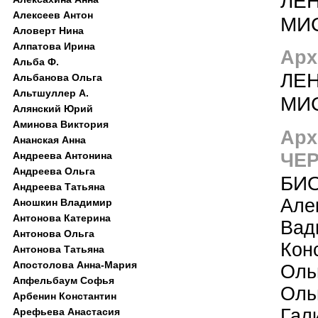
ЛЕН
Алексеев Антон
МИ
Аловерт Нина
Алпатова Ирина
Арх
Альба Ф.
ЛЕН
Альбанова Ольга
Альтшуллер А.
МИ
Алянский Юрий
Аминова Виктория
Арх
Ананская Анна
ЧЕР
Андреева Антонина
Андреева Ольга
БИО
Андреева Татьяна
Але
Аношкин Владимир
Антонова Катерина
Вад
Антонова Ольга
Кон
Антонова Татьяна
Апостолова Анна-Мария
Оль
Апфельбаум Софья
Оль
Арбенин Константин
Гал
Арефьева Анастасия