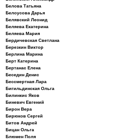
Белова Татьяна
Белоусова Дарья
Белявский Леонид
Беляева Екатерина
Беляева Мария
Бердичевская Светлана
Березкин Виктор
Берлина Марина
Берт Катерина
Бертанас Елена
Беседин Денис
Бессмертная Лара
Бигильдинская Ольга
Билинкис Яков
Биневич Евгений
Бирон Вера
Бирюков Сергей
Битов Андрей
Бицан Ольга
Блюмен Поля