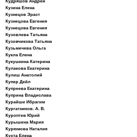
Кудряшов Андрей
Кузина Елена
Кузнецов Эраст
Кузнецова Евгения
Кузнецова Евгения
Кузовлева Татьяна
Кузовчикова Татьяна
Кузьмичева Ольга
Кукла Елена
Кукушкина Катерина
Кулакова Екатерина
Кулиш Анатолий
Купер Дейл
Купреева Екатерина
Куприна Владислава
Курайши Ибрагим
Кургатников. А. В.
Куроптев Юрий
Курышина Мария
Курюмова Наталия
Кухта Елена