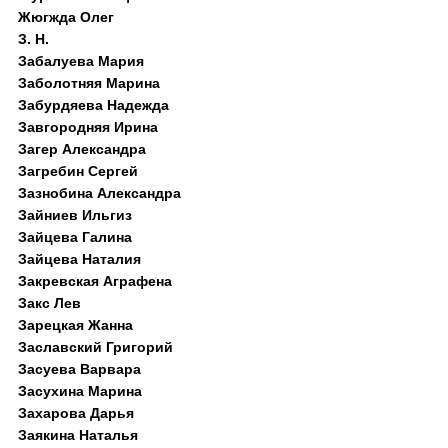
Жюгжда Олег
З. Н.
Забалуева Мария
Заболотняя Марина
Забурдяева Надежда
Завгородняя Ирина
Загер Александра
Загребин Сергей
Зазнобина Александра
Зайниев Ильгиз
Зайцева Галина
Зайцева Наталия
Закревская Аграфена
Закс Лев
Зарецкая Жанна
Заславский Григорий
Засуева Варвара
Засухина Марина
Захарова Дарья
Заякина Наталья