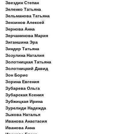
Звездин Степан
Зеленко Татьяна
Зельманова Татьяна
Зензинов Алексей
Зернова Анна
Зерчанинова Мария
Зиганшина Эра
Зиндер Татьяна
Зозулина Наталия
Золотницкая Татьяна
Золотницкий Давид
Зон Борис
Зорина Евгения
Зубарева Ольга
Зубарская Ксения
Зубжицкая Ирина
Зурелиди Надежда
Зыкова Наталья
Иванова Анастасия
Иванова Анна