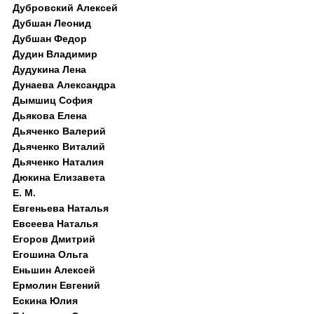
Дубровский Алексей
Дубшан Леонид
Дубшан Федор
Дудин Владимир
Дудукина Лена
Дунаева Александра
Дымшиц София
Дьякова Елена
Дьяченко Валерий
Дьяченко Виталий
Дьяченко Наталия
Дюкина Елизавета
Е. М.
Евгеньева Наталья
Евсеева Наталья
Егоров Дмитрий
Егошина Ольга
Еньшин Алексей
Ермолин Евгений
Ескина Юлия