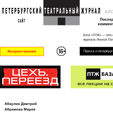
БЛ
После
коммен
Блог «ПТЖ» — это 
журнала Леонид Поп
Пресса о петербург
Интернет-магазин
Абаулин Дмитрий
Абрамова Мария