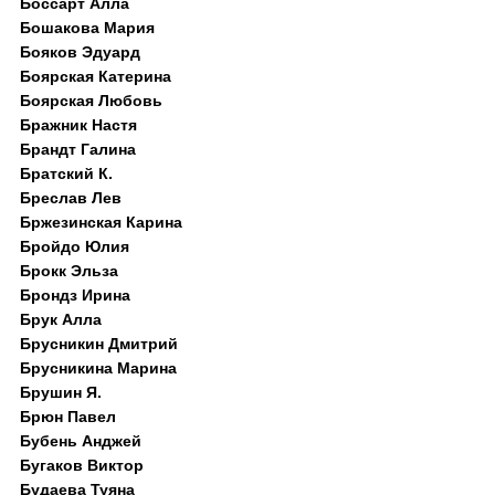
Боссарт Алла
Бошакова Мария
Бояков Эдуард
Боярская Катерина
Боярская Любовь
Бражник Настя
Брандт Галина
Братский К.
Бреслав Лев
Бржезинская Карина
Бройдо Юлия
Брокк Эльза
Брондз Ирина
Брук Алла
Брусникин Дмитрий
Брусникина Марина
Брушин Я.
Брюн Павел
Бубень Анджей
Бугаков Виктор
Будаева Туяна