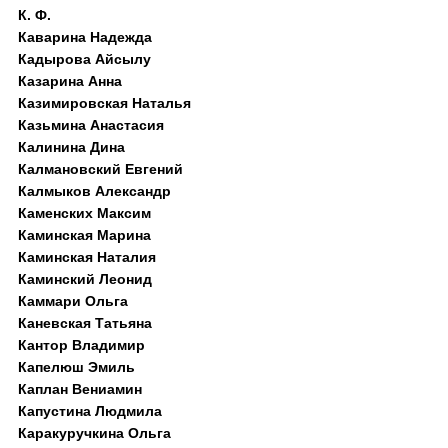
К. Ф.
Каварина Надежда
Кадырова Айсылу
Казарина Анна
Казимировская Наталья
Казьмина Анастасия
Калинина Дина
Калмановский Евгений
Калмыков Александр
Каменских Максим
Каминская Марина
Каминская Наталия
Каминский Леонид
Каммари Ольга
Каневская Татьяна
Кантор Владимир
Капелюш Эмиль
Каплан Вениамин
Капустина Людмила
Каракуручкина Ольга