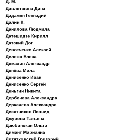
Д. M.
Давлетшина Дина
Дадамян Геннадий
Далин К.
Данилова Людмила
Датешидзе Кирилл
Датский Дог
Девотченко Алексей
Дележа Елена
Демахин Александр
Денёва Мила
Денисенко Иван
Денисенко Сергей
Деньгин Никита
Дербенева Александра
Деркачева Александра
Десятников Леонид
Джурова Татьяна
Дзюбинская Ольга
Димант Марианна
Дитятковский Григорий