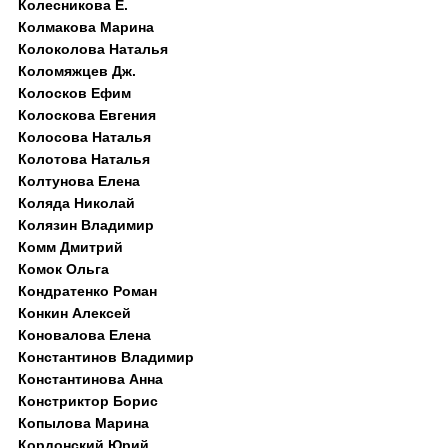
Колесникова Е.
Колмакова Марина
Колоколова Наталья
Коломяжцев Дж.
Колосков Ефим
Колоскова Евгения
Колосова Наталья
Колотова Наталья
Колтунова Елена
Коляда Николай
Колязин Владимир
Комм Дмитрий
Комок Ольга
Кондратенко Роман
Конкин Алексей
Коновалова Елена
Константинов Владимир
Константинова Анна
Констриктор Борис
Копылова Марина
Кордонский Юрий