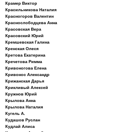
Крамер Виктор
Красильникова Наталия
Красногоров Валентин
Краснослободцева Анна
Красовская Вера
Красовский Юрий
Кремшевская Галина
Кренская Олеся
Кретова Екатерина
Кречетова Римма
Кривоногова Елена
Кривонос Александр
Крижанская Дарья
Крикливый Алексей
Кружнов Юрий
Крылова Анна
Крылова Наталия
Кугель А.
Кудашов Руслан
Кудлай Алиса