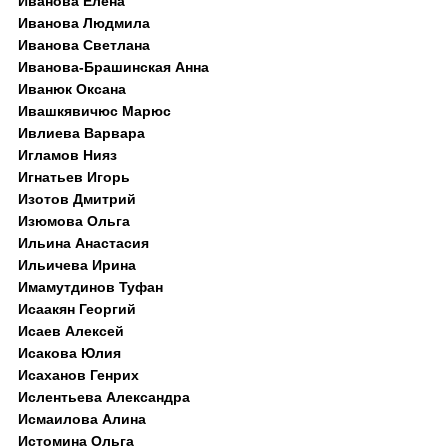
Иванова Елена
Иванова Людмила
Иванова Светлана
Иванова-Брашинская Анна
Иванюк Оксана
Ивашкявичюс Марюс
Ивлиева Варвара
Игламов Нияз
Игнатьев Игорь
Изотов Дмитрий
Изюмова Ольга
Ильина Анастасия
Ильичева Ирина
Имамутдинов Туфан
Исаакян Георгий
Исаев Алексей
Исакова Юлия
Исаханов Генрих
Ислентьева Александра
Исмаилова Алина
Истомина Ольга