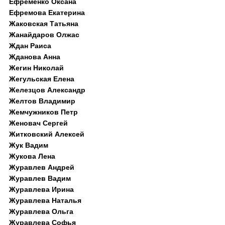
Ефременко Оксана
Ефремова Екатерина
Жаковская Татьяна
Жанайдаров Олжас
Ждан Раиса
Жданова Анна
Жегин Николай
Жегульская Елена
Железцов Александр
Желтов Владимир
Жемчужников Петр
Женовач Сергей
Житковский Алексей
Жук Вадим
Жукова Лена
Журавлев Андрей
Журавлев Вадим
Журавлева Ирина
Журавлева Наталья
Журавлева Ольга
Журавлева Софья