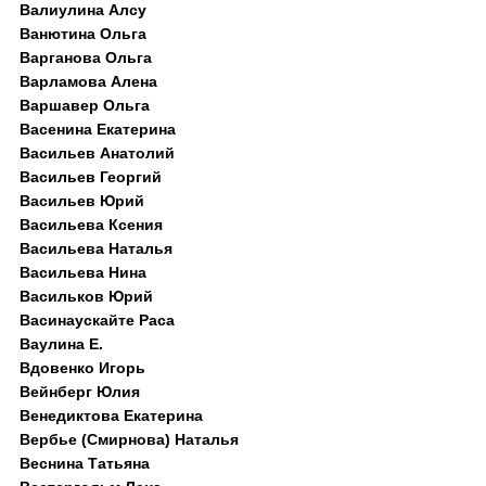
Валиулина Алсу
Ванютина Ольга
Варганова Ольга
Варламова Алена
Варшавер Ольга
Васенина Екатерина
Васильев Анатолий
Васильев Георгий
Васильев Юрий
Васильева Ксения
Васильева Наталья
Васильева Нина
Васильков Юрий
Васинаускайте Раса
Ваулина Е.
Вдовенко Игорь
Вейнберг Юлия
Венедиктова Екатерина
Вербье (Смирнова) Наталья
Веснина Татьяна