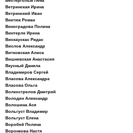
Вестергольм Лена
Ветринская Ирина
Ветринский Иван
Виктюк Роман
Виноградова Полина
Винтерле Ирина
Вискаускас Ридас
Вислов Александр
Витковская Алиса
Вишневская Анастасия
Вкусный Данила
Владимиров Сергей
Власова Александра
Власова Ольга
Волкострелов Дмитрий
Володин Александр
Волошина Ася
Вольгуст Владимир
Вольгуст Елена
Воробей Полина
Воронкова Настя