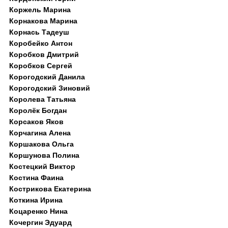
Коржель Марина
Корнакова Марина
Корнась Тадеуш
Коробейко Антон
Коробков Дмитрий
Коробков Сергей
Корогодский Данила
Корогодский Зиновий
Королева Татьяна
Королёк Богдан
Корсаков Яков
Корчагина Алена
Коршакова Ольга
Коршунова Полина
Костецкий Виктор
Костина Фаина
Кострикова Екатерина
Коткина Ирина
Коцаренко Нина
Кочергин Эдуард