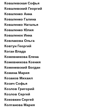
Ковалевская Софья
Ковалевский Георгий
Коваленко Анна
Коваленко Галина
Коваленко Наталья
Коваленко Юлия
Коваленок Инна
Ковлакова Ольга
Ковтун Георгий
Коган Влада
Кожевникова Елена
Кожевникова Ксения
Коженевский Богдан
Кожина Мария
Козаков Михаил
Козич Софья
Козлов Григорий
Козлов Сергей
Коковкин Сергей
Колганова Мария