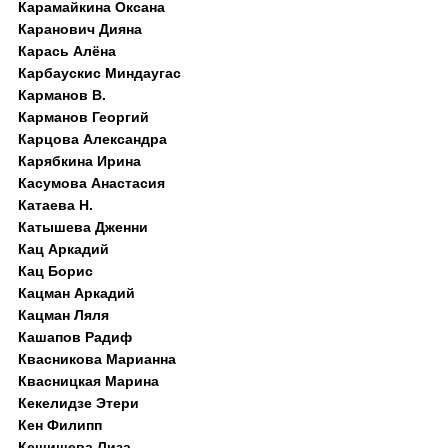
Карамайкина Оксана
Каранович Дияна
Карась Алёна
Карбаускис Миндаугас
Карманов В.
Карманов Георгий
Карцова Александра
Карябкина Ирина
Касумова Анастасия
Катаева Н.
Катышева Дженни
Кац Аркадий
Кац Борис
Кацман Аркадий
Кацман Ляля
Кашапов Радиф
Квасникова Марианна
Квасницкая Марина
Кекелидзе Этери
Кен Филипп
Кешишева Лиза