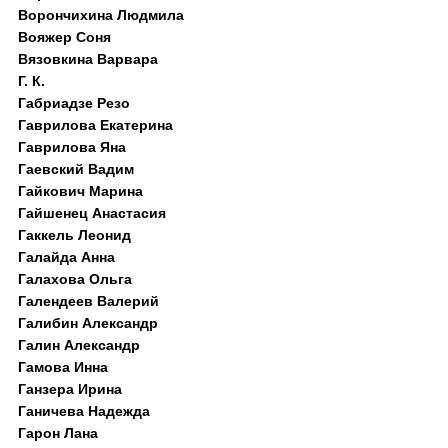
Ворончихина Людмила
Вояжер Соня
Вязовкина Варвара
Г. К.
Габриадзе Резо
Гаврилова Екатерина
Гаврилова Яна
Гаевский Вадим
Гайкович Марина
Гайшенец Анастасия
Гаккель Леонид
Галайда Анна
Галахова Ольга
Галендеев Валерий
Галибин Александр
Галин Александр
Гамова Инна
Ганзера Ирина
Ганичева Надежда
Гарон Лана