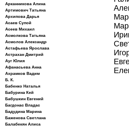
Арканникова Алина
Але
Артимович Татьяна
Мар
Архипова Дарья
Асаев Супой
Мар
Асеев Михаил
Ири
Асмолкова Татьяна
Све
Асмолов Александр
Астафьева Ярослава
Иго
Астрахан Дмитрий
Евг
Ауг Юлия
Афанасьева Анна
Еле
Ахрамков Вадим
Б. К.
Бабенко Наталья
Бабурина Кей
Бабушкин Евгений
Багдонас Владас
Бадудина Марина
Баженова Светлана
Балабекян Алиса