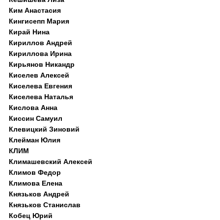
Ким Анастасия
Кингисепп Мария
Кирай Нина
Кириллов Андрей
Кириллова Ирина
Кирьянов Никандр
Киселев Алексей
Киселева Евгения
Киселева Наталья
Кислова Анна
Киссин Самуил
Клевицкий Зиновий
Клейман Юлия
КЛИМ
Климашевский Алексей
Климов Федор
Климова Елена
Князьков Андрей
Князьков Станислав
Кобец Юрий