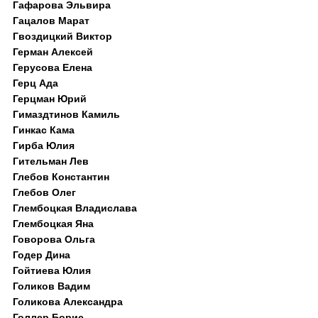
Гафарова Эльвира
Гацалов Марат
Гвоздицкий Виктор
Герман Алексей
Герусова Елена
Герц Ада
Герцман Юрий
Гимаздтинов Камиль
Гинкас Кама
Гирба Юлия
Гительман Лев
Глебов Константин
Глебов Олег
Глембоцкая Владислава
Глембоцкая Яна
Говорова Ольга
Годер Дина
Гойтиева Юлия
Голиков Вадим
Голикова Александра
Голлер Борис