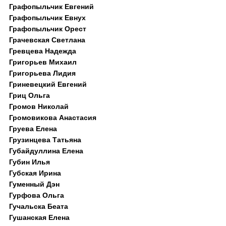
Графопыльчик Евгений
Графопыльчик Евнух
Графопыльчик Орест
Грачевская Светлана
Гревцева Надежда
Григорьев Михаил
Григорьева Лидия
Гриневецкий Евгений
Гриц Ольга
Громов Николай
Громовикова Анастасия
Груева Елена
Грузинцева Татьяна
Губайдуллина Елена
Губин Илья
Губская Ирина
Гуменный Дэн
Гурфова Ольга
Гучальска Беата
Гушанская Елена