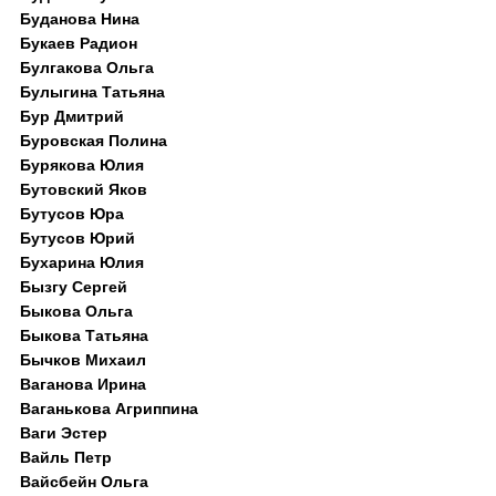
Буданова Нина
Букаев Радион
Булгакова Ольга
Булыгина Татьяна
Бур Дмитрий
Буровская Полина
Бурякова Юлия
Бутовский Яков
Бутусов Юра
Бутусов Юрий
Бухарина Юлия
Бызгу Сергей
Быкова Ольга
Быкова Татьяна
Бычков Михаил
Ваганова Ирина
Ваганькова Агриппина
Ваги Эстер
Вайль Петр
Вайсбейн Ольга