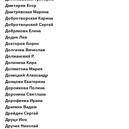
Дмитирев Егор
Дмитревская Марина
Добротворская Карина
Добротворский Сергей
Добрякова Елена
Додин Лев
Докторов Борис
Долгачев Вячеслав
Должанский Р.
Долинина Кира
Долматова Мария
Донецкий Александр
Донцова Екатерина
Дорожкова Полина
Доронина Светлана
Дорофеева Ирина
Драпкин Вадим
Дрейден Сергей
Друцэ Ион
Дручек Николай