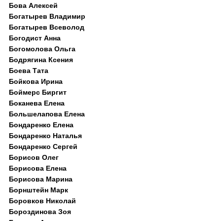
Бова Алексей
Богатырев Владимир
Богатырев Всеволод
Богодист Анна
Богомолова Ольга
Бодрягина Ксения
Боева Тата
Бойкова Ирина
Боймерс Биргит
Боканева Елена
Большелапова Елена
Бондаренко Елена
Бондаренко Наталья
Бондаренко Сергей
Борисов Олег
Борисова Елена
Борисова Марина
Борнштейн Марк
Боровков Николай
Бороздинова Зоя