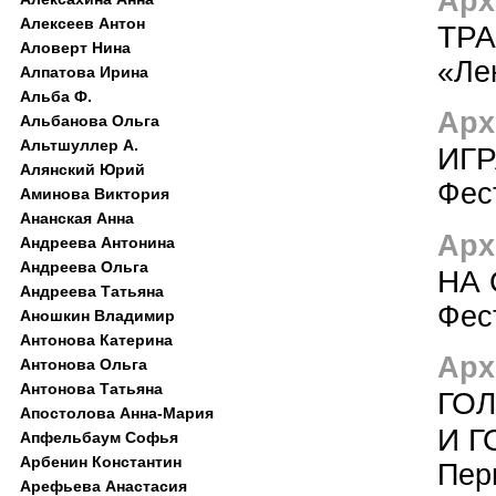
Арх
Алексеев Антон
ТРА
Аловерт Нина
«Ле
Алпатова Ирина
Альба Ф.
Арх
Альбанова Ольга
Альтшуллер А.
ИГР
Алянский Юрий
Фес
Аминова Виктория
Ананская Анна
Арх
Андреева Антонина
Андреева Ольга
НА
Андреева Татьяна
Фес
Аношкин Владимир
Антонова Катерина
Арх
Антонова Ольга
Антонова Татьяна
ГО
Апостолова Анна-Мария
И Г
Апфельбаум Софья
Арбенин Константин
Пер
Арефьева Анастасия