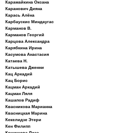
Карамайкина Оксана
Каранович Дияна
Карась Алёна
Карбаускис Миндаугас
Карманов В.
Карманов Георгий
Карцова Александра
Карябкина Ирина
Касумова Анастасия
Катаева Н.
Катышева Дженни
Кац Аркадий
Кац Борис
Кацман Аркадий
Кацман Ляля
Кашапов Радиф
Квасникова Марианна
Квасницкая Марина
Кекелидзе Этери
Кен Филипп
Кешишева Лиза