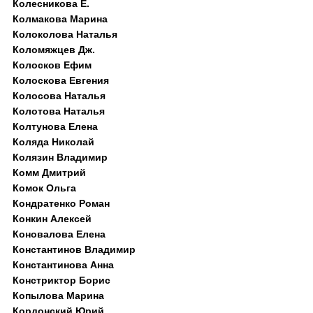
Колесникова Е.
Колмакова Марина
Колоколова Наталья
Коломяжцев Дж.
Колосков Ефим
Колоскова Евгения
Колосова Наталья
Колотова Наталья
Колтунова Елена
Коляда Николай
Колязин Владимир
Комм Дмитрий
Комок Ольга
Кондратенко Роман
Конкин Алексей
Коновалова Елена
Константинов Владимир
Константинова Анна
Констриктор Борис
Копылова Марина
Кордонский Юрий