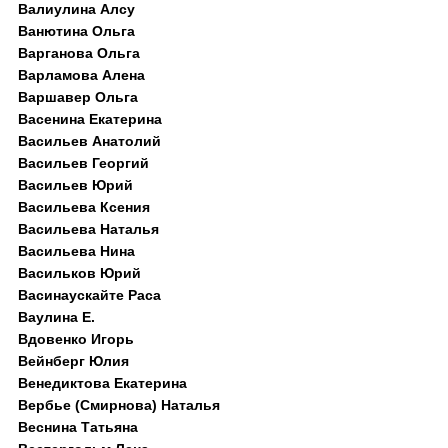
Валиулина Алсу
Ванютина Ольга
Варганова Ольга
Варламова Алена
Варшавер Ольга
Васенина Екатерина
Васильев Анатолий
Васильев Георгий
Васильев Юрий
Васильева Ксения
Васильева Наталья
Васильева Нина
Васильков Юрий
Васинаускайте Раса
Ваулина Е.
Вдовенко Игорь
Вейнберг Юлия
Венедиктова Екатерина
Вербье (Смирнова) Наталья
Веснина Татьяна