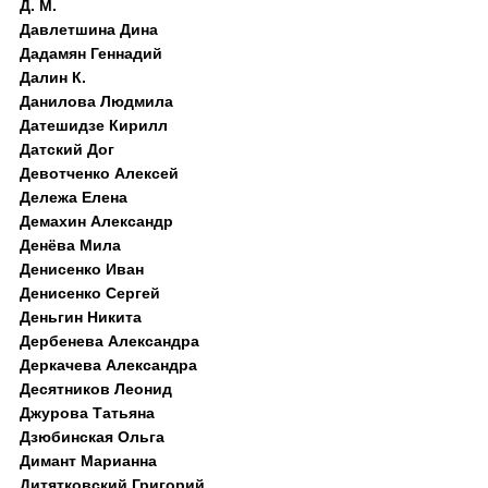
Д. M.
Давлетшина Дина
Дадамян Геннадий
Далин К.
Данилова Людмила
Датешидзе Кирилл
Датский Дог
Девотченко Алексей
Дележа Елена
Демахин Александр
Денёва Мила
Денисенко Иван
Денисенко Сергей
Деньгин Никита
Дербенева Александра
Деркачева Александра
Десятников Леонид
Джурова Татьяна
Дзюбинская Ольга
Димант Марианна
Дитятковский Григорий