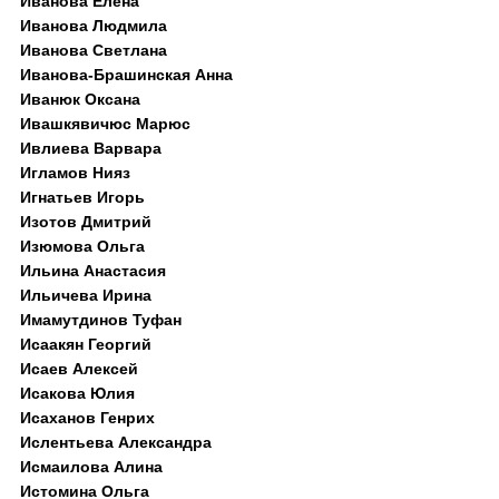
Иванова Елена
Иванова Людмила
Иванова Светлана
Иванова-Брашинская Анна
Иванюк Оксана
Ивашкявичюс Марюс
Ивлиева Варвара
Игламов Нияз
Игнатьев Игорь
Изотов Дмитрий
Изюмова Ольга
Ильина Анастасия
Ильичева Ирина
Имамутдинов Туфан
Исаакян Георгий
Исаев Алексей
Исакова Юлия
Исаханов Генрих
Ислентьева Александра
Исмаилова Алина
Истомина Ольга