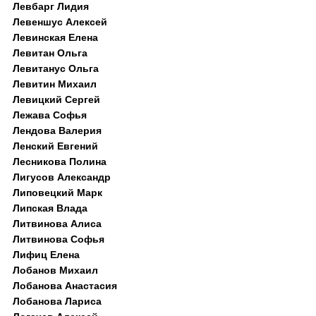
Левбарг Лидия
Левеншус Алексей
Левинская Елена
Левитан Ольга
Левитанус Ольга
Левитин Михаил
Левицкий Сергей
Лежава Софья
Лендова Валерия
Ленский Евгений
Лесникова Полина
Лигусов Александр
Липовецкий Марк
Липская Влада
Литвинова Алиса
Литвинова Софья
Лифиц Елена
Лобанов Михаил
Лобанова Анастасия
Лобанова Лариса