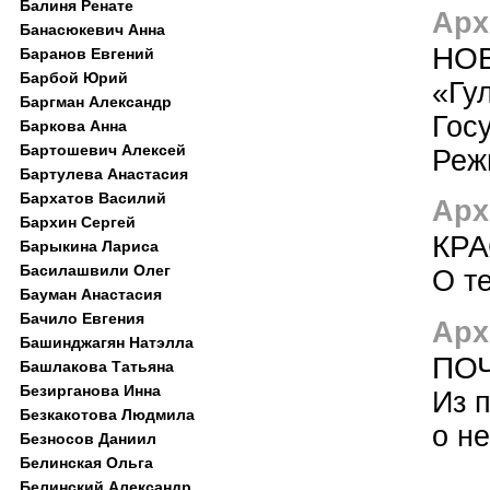
Балиня Ренате
Арх
Банасюкевич Анна
НО
Баранов Евгений
Барбой Юрий
«Гу
Баргман Александр
Гос
Баркова Анна
Бартошевич Алексей
Реж
Бартулева Анастасия
Бархатов Василий
Арх
Бархин Сергей
КР
Барыкина Лариса
Басилашвили Олег
О т
Бауман Анастасия
Бачило Евгения
Арх
Башинджагян Натэлла
ПО
Башлакова Татьяна
Безирганова Инна
Из 
Безкакотова Людмила
о не
Безносов Даниил
Белинская Ольга
Белинский Александр