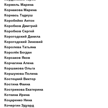
Коржель Марина
Корнакова Марина
Корнась Тадеуш
Коробейко Антон
Коробков Дмитрий
Коробков Сергей
Корогодский Данила
Корогодский Зиновий
Королева Татьяна
Королёк Богдан
Корсаков Яков
Корчагина Алена
Коршакова Ольга
Коршунова Полина
Костецкий Виктор
Костина Фаина
Кострикова Екатерина
Коткина Ирина
Коцаренко Нина
Кочергин Эдуард