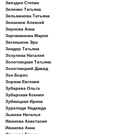
Звездин Степан
Зеленко Татьяна
Зельманова Татьяна
Зензинов Алексей
Зернова Анна
Зерчанинова Мария
Зиганшина Эра
Зиндер Татьяна
Зозулина Наталия
Золотницкая Татьяна
Золотницкий Давид
Зон Борис
Зорина Евгения
Зубарева Ольга
Зубарская Ксения
Зубжицкая Ирина
Зурелиди Надежда
Зыкова Наталья
Иванова Анастасия
Иванова Анна