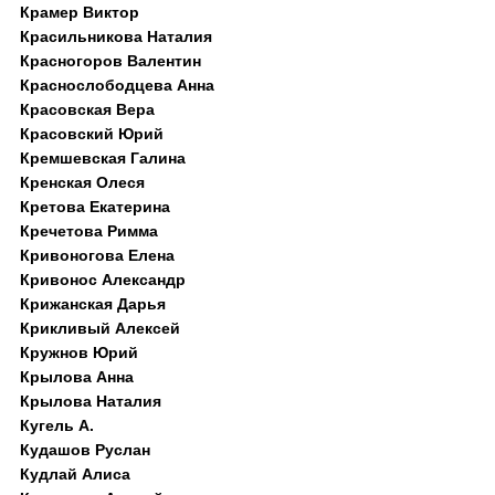
Крамер Виктор
Красильникова Наталия
Красногоров Валентин
Краснослободцева Анна
Красовская Вера
Красовский Юрий
Кремшевская Галина
Кренская Олеся
Кретова Екатерина
Кречетова Римма
Кривоногова Елена
Кривонос Александр
Крижанская Дарья
Крикливый Алексей
Кружнов Юрий
Крылова Анна
Крылова Наталия
Кугель А.
Кудашов Руслан
Кудлай Алиса