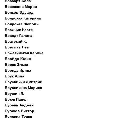
Боссарт Алла
Бошакова Мария
Бояков Эдуард
Боярская Катерина
Боярская Любовь
Бражник Настя
Брандт Галина
Братский К.
Бреслав Лев
Бржезинская Карина
Бройдо Юлия
Брокк Эльза
Брондз Ирина
Брук Алла
Брусникин Дмитрий
Брусникина Марина
Брушин Я.
Брюн Павел
Бубень Анджей
Бугаков Виктор
Будаева Туяна