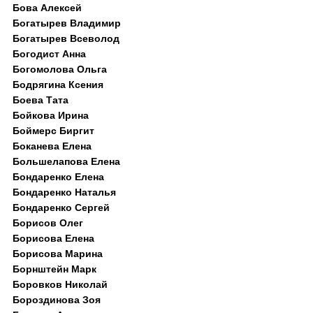
Бова Алексей
Богатырев Владимир
Богатырев Всеволод
Богодист Анна
Богомолова Ольга
Бодрягина Ксения
Боева Тата
Бойкова Ирина
Боймерс Биргит
Боканева Елена
Большелапова Елена
Бондаренко Елена
Бондаренко Наталья
Бондаренко Сергей
Борисов Олег
Борисова Елена
Борисова Марина
Борнштейн Марк
Боровков Николай
Бороздинова Зоя