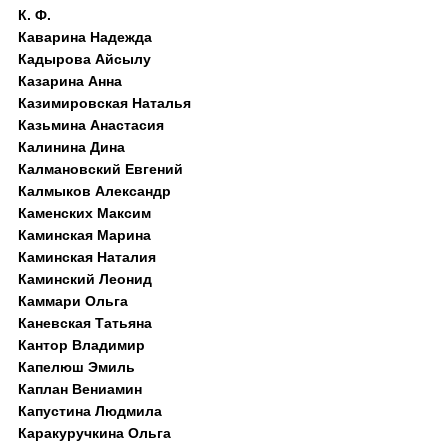
К. Ф.
Каварина Надежда
Кадырова Айсылу
Казарина Анна
Казимировская Наталья
Казьмина Анастасия
Калинина Дина
Калмановский Евгений
Калмыков Александр
Каменских Максим
Каминская Марина
Каминская Наталия
Каминский Леонид
Каммари Ольга
Каневская Татьяна
Кантор Владимир
Капелюш Эмиль
Каплан Вениамин
Капустина Людмила
Каракуручкина Ольга