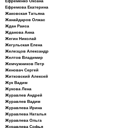
Ефременко Оксана
Ефремова Екатерина
Жаковская Татьяна
Жанайдаров Олжас
Ждан Раиса
Жданова Анна
Жегин Николай
Жегульская Елена
Железцов Александр
Желтов Владимир
Жемчужников Петр
Женовач Сергей
Житковский Алексей
Жук Вадим
Жукова Лена
Журавлев Андрей
Журавлев Вадим
Журавлева Ирина
Журавлева Наталья
Журавлева Ольга
Журавлева Софья