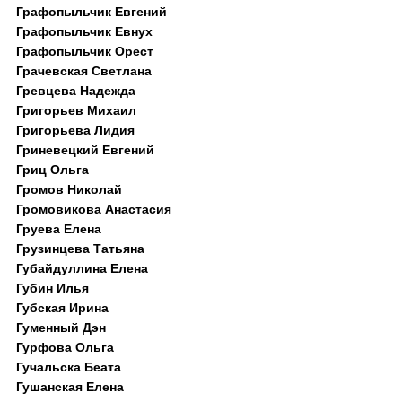
Графопыльчик Евгений
Графопыльчик Евнух
Графопыльчик Орест
Грачевская Светлана
Гревцева Надежда
Григорьев Михаил
Григорьева Лидия
Гриневецкий Евгений
Гриц Ольга
Громов Николай
Громовикова Анастасия
Груева Елена
Грузинцева Татьяна
Губайдуллина Елена
Губин Илья
Губская Ирина
Гуменный Дэн
Гурфова Ольга
Гучальска Беата
Гушанская Елена