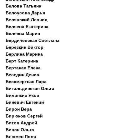
Белова Татьяна
Белоусова Дарья
Белявский Леонид
Беляева Екатерина
Беляева Мария
Бердичевская Светлана
Березкин Виктор
Берлина Марина
Берт Катерина
Бертанас Елена
Беседин Денис
Бессмертная Лара
Бигильдинская Ольга
Билинкис Яков
Биневич Евгений
Бирон Вера
Бирюков Сергей
Битов Андрей
Бицан Ольга
Блюмен Поля