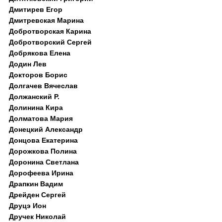
Дмитирев Егор
Дмитревская Марина
Добротворская Карина
Добротворский Сергей
Добрякова Елена
Додин Лев
Докторов Борис
Долгачев Вячеслав
Должанский Р.
Долинина Кира
Долматова Мария
Донецкий Александр
Донцова Екатерина
Дорожкова Полина
Доронина Светлана
Дорофеева Ирина
Драпкин Вадим
Дрейден Сергей
Друцэ Ион
Дручек Николай