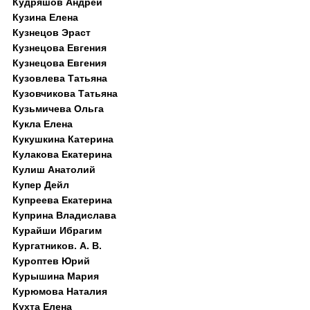
Кудряшов Андрей
Кузина Елена
Кузнецов Эраст
Кузнецова Евгения
Кузнецова Евгения
Кузовлева Татьяна
Кузовчикова Татьяна
Кузьмичева Ольга
Кукла Елена
Кукушкина Катерина
Кулакова Екатерина
Кулиш Анатолий
Купер Дейл
Купреева Екатерина
Куприна Владислава
Курайши Ибрагим
Кургатников. А. В.
Куроптев Юрий
Курышина Мария
Курюмова Наталия
Кухта Елена