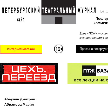
БЛ
После
коммен
Блог «ПТЖ» — это 
журнала Леонид Поп
Пресса о петербург
Интернет-магазин
Абаулин Дмитрий
Абрамова Мария