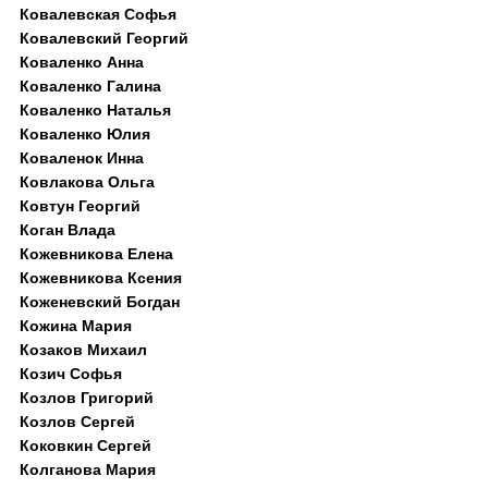
Ковалевская Софья
Ковалевский Георгий
Коваленко Анна
Коваленко Галина
Коваленко Наталья
Коваленко Юлия
Коваленок Инна
Ковлакова Ольга
Ковтун Георгий
Коган Влада
Кожевникова Елена
Кожевникова Ксения
Коженевский Богдан
Кожина Мария
Козаков Михаил
Козич Софья
Козлов Григорий
Козлов Сергей
Коковкин Сергей
Колганова Мария