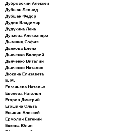
Дубровский Алексей
Дубшан Леонид
Дубшан Федор
Дудин Владимир
Дудукина Лена
Дунаева Александра
Дымшиц София
Дьякова Елена
Дьяченко Валерий
Дьяченко Виталий
Дьяченко Наталия
Дюкина Елизавета
Е. М.
Евгеньева Наталья
Евсеева Наталья
Егоров Дмитрий
Егошина Ольга
Еньшин Алексей
Ермолин Евгений
Ескина Юлия