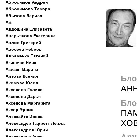
Абросимов Андрей
Абросимова Тамара
Абызова Лариса
АВ
Авдошина Елизавета
Аверьянова Екатерина
Авлов Григорий
Авосеев Небось
Авраменко Евгений
Агишева Нина
Азизян Марина
Аитова Ксения
Блог
Акимова Юлия
АН
Аксенова Галина
Аксенова Дарья
Блог
Аксенова Маргарита
Аксер Эрвин
ПА
Алексайте Ирена
ХО
Александер-Гарретт Лейла
Александров Юрий
Алексахина Анна