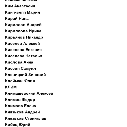
Ким Анастасия
Кингисепп Мария
Кирай Нина
Кириллов Андрей
Кириллова Ирина
Кирьянов Никандр
Киселев Алексей
Киселева Евгения
Киселева Наталья
Кислова Анна
Киссин Самуил
Клевицкий Зиновий
Клейман Юлия
КЛИМ
Климашевский Алексей
Климов Федор
Климова Елена
Князьков Андрей
Князьков Станислав
Кобец Юрий