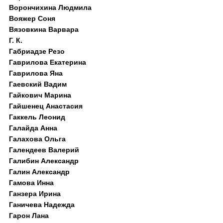
Ворончихина Людмила
Вояжер Соня
Вязовкина Варвара
Г. К.
Габриадзе Резо
Гаврилова Екатерина
Гаврилова Яна
Гаевский Вадим
Гайкович Марина
Гайшенец Анастасия
Гаккель Леонид
Галайда Анна
Галахова Ольга
Галендеев Валерий
Галибин Александр
Галин Александр
Гамова Инна
Ганзера Ирина
Ганичева Надежда
Гарон Лана