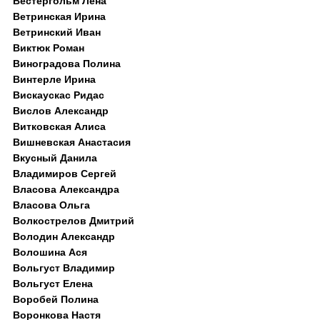
Вестергольм Лена
Ветринская Ирина
Ветринский Иван
Виктюк Роман
Виноградова Полина
Винтерле Ирина
Вискаускас Ридас
Вислов Александр
Витковская Алиса
Вишневская Анастасия
Вкусный Данила
Владимиров Сергей
Власова Александра
Власова Ольга
Волкострелов Дмитрий
Володин Александр
Волошина Ася
Вольгуст Владимир
Вольгуст Елена
Воробей Полина
Воронкова Настя