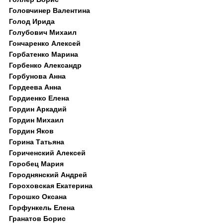
Головчинер Валентина
Голод Ирида
Голубович Михаил
Гончаренко Алексей
Горбатенко Марина
Горбенко Александр
Горбунова Анна
Гордеева Анна
Гордиенко Елена
Гордин Аркадий
Гордин Михаил
Гордин Яков
Горина Татьяна
Гориченский Алексей
Горобец Мария
Городнянский Андрей
Гороховская Екатерина
Горошко Оксана
Горфункель Елена
Гранатов Борис