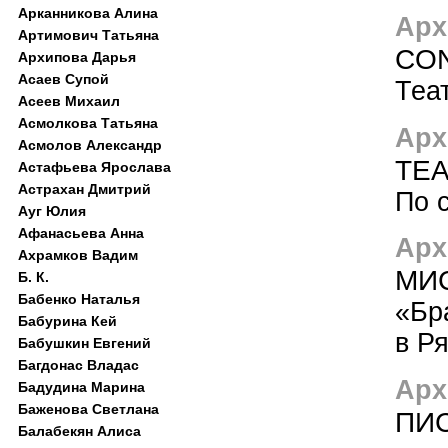
Арканникова Алина
Арх
Артимович Татьяна
CON
Архипова Дарья
Асаев Супой
Теа
Асеев Михаил
Асмолкова Татьяна
Арх
Асмолов Александр
ТЕ
Астафьева Ярослава
Астрахан Дмитрий
По 
Ауг Юлия
Афанасьева Анна
Арх
Ахрамков Вадим
МИ
Б. К.
Бабенко Наталья
«Бр
Бабурина Кей
в Р
Бабушкин Евгений
Багдонас Владас
Арх
Бадудина Марина
Баженова Светлана
ПИ
Балабекян Алиса