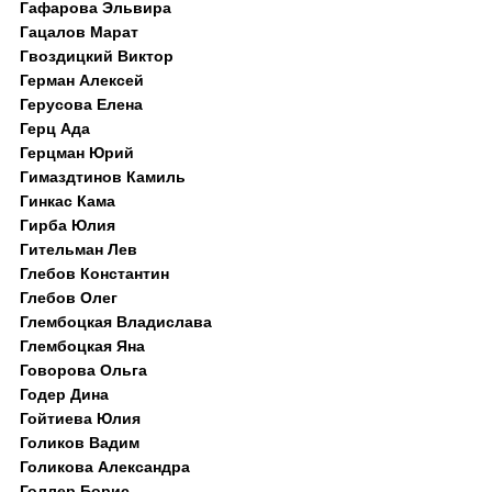
Гафарова Эльвира
Гацалов Марат
Гвоздицкий Виктор
Герман Алексей
Герусова Елена
Герц Ада
Герцман Юрий
Гимаздтинов Камиль
Гинкас Кама
Гирба Юлия
Гительман Лев
Глебов Константин
Глебов Олег
Глембоцкая Владислава
Глембоцкая Яна
Говорова Ольга
Годер Дина
Гойтиева Юлия
Голиков Вадим
Голикова Александра
Голлер Борис