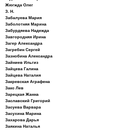
Жюгжда Олег
З. Н.
Забалуева Мария
Заболотняя Марина
Забурдяева Надежда
Завгородняя Ирина
Загер Александра
Загребин Сергей
Зазнобина Александра
Зайниев Ильгиз
Зайцева Галина
Зайцева Наталия
Закревская Аграфена
Закс Лев
Зарецкая Жанна
Заславский Григорий
Засуева Варвара
Засухина Марина
Захарова Дарья
Заякина Наталья