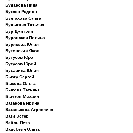
Буданова Нина
Букаев Радион
Булгакова Ольга
Булыгина Татьяна
Бур Дмитрий
Буровская Полина
Бурякова Юлия
Бутовский Яков
Бутусов Юра
Бутусов Юрий
Бухарина Юлия
Бызгу Сергей
Быкова Ольга
Быкова Татьяна
Бычков Михаил
Ваганова Ирина
Ваганькова Агриппина
Ваги Эстер
Вайль Петр
Вайсбейн Ольга