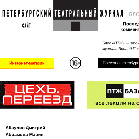
БЛ
После
коммен
Блог «ПТЖ» — это 
журнала Леонид Поп
Пресса о петербург
Интернет-магазин
Абаулин Дмитрий
Абрамова Мария