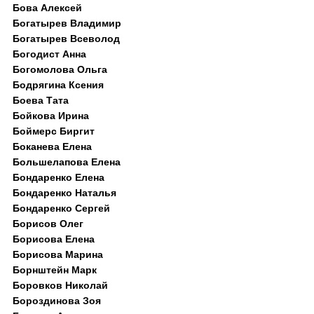
Бова Алексей
Богатырев Владимир
Богатырев Всеволод
Богодист Анна
Богомолова Ольга
Бодрягина Ксения
Боева Тата
Бойкова Ирина
Боймерс Биргит
Боканева Елена
Большелапова Елена
Бондаренко Елена
Бондаренко Наталья
Бондаренко Сергей
Борисов Олег
Борисова Елена
Борисова Марина
Борнштейн Марк
Боровков Николай
Бороздинова Зоя