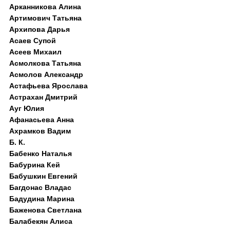
Арканникова Алина
Артимович Татьяна
Архипова Дарья
Асаев Супой
Асеев Михаил
Асмолкова Татьяна
Асмолов Александр
Астафьева Ярослава
Астрахан Дмитрий
Ауг Юлия
Афанасьева Анна
Ахрамков Вадим
Б. К.
Бабенко Наталья
Бабурина Кей
Бабушкин Евгений
Багдонас Владас
Бадудина Марина
Баженова Светлана
Балабекян Алиса