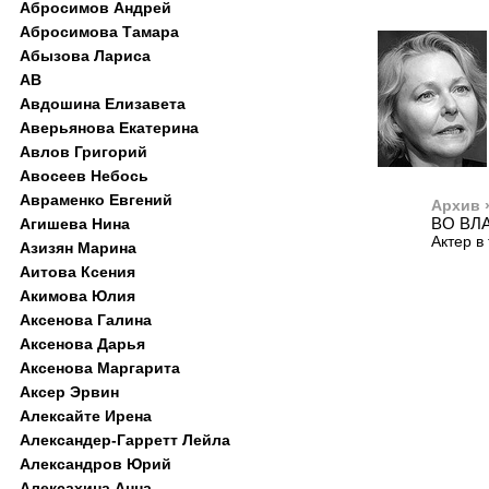
Абросимов Андрей
Абросимова Тамара
Абызова Лариса
АВ
Авдошина Елизавета
Аверьянова Екатерина
Авлов Григорий
Авосеев Небось
Авраменко Евгений
Архив 
ВО ВЛ
Агишева Нина
Актер в
Азизян Марина
Аитова Ксения
Акимова Юлия
Аксенова Галина
Аксенова Дарья
Аксенова Маргарита
Аксер Эрвин
Алексайте Ирена
Александер-Гарретт Лейла
Александров Юрий
Алексахина Анна