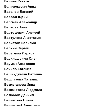
Балиня Ренате
Банасюкевич Анна
Баранов Евгений
Барбой Юрий
Баргман Александр
Баркова Анна
Бартошевич Алексей
Бартулева Анастасия
Бархатов Василий
Бархин Сергей
Барыкина Лариса
Басилашвили Олег
Бауман Анастасия
Бачило Евгения
Башинджагян Натэлла
Башлакова Татьяна
Безирганова Инна
Безкакотова Людмила
Безносов Даниил
Белинская Ольга
Белинский Александр