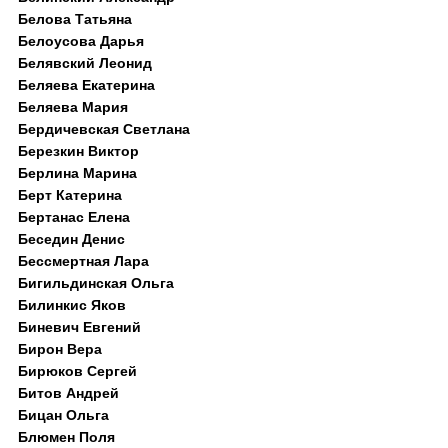
Белова Татьяна
Белоусова Дарья
Белявский Леонид
Беляева Екатерина
Беляева Мария
Бердичевская Светлана
Березкин Виктор
Берлина Марина
Берт Катерина
Бертанас Елена
Беседин Денис
Бессмертная Лара
Бигильдинская Ольга
Билинкис Яков
Биневич Евгений
Бирон Вера
Бирюков Сергей
Битов Андрей
Бицан Ольга
Блюмен Поля