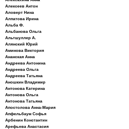
Алексеев Антон
Аловерт Нина
Алпатова Ирина
Альба Ф.
Альбанова Ольга
Альтшуллер А.
Алянский Юрий
Аминова Виктория
Ананская Анна
Андреева Антонина
Андреева Ольга
Андреева Татьяна
Аношкин Владимир
Антонова Катерина
Антонова Ольга
Антонова Татьяна
Апостолова Анна-Мария
Апфельбаум Софья
Арбенин Константин
Арефьева Анастасия