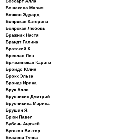
Боссарт Алла
Бошакова Мария
Бояков Эдуард
Боярская Катерина
Боярская Любовь
Бражник Настя
Брандт Галина
Братский К.
Бреслав Лев
Бржезинская Карина
Бройдо Юлия
Брокк Эльза
Брондз Ирина
Брук Алла
Брусникин Дмитрий
Брусникина Марина
Брушин Я.
Брюн Павел
Бубень Анджей
Бугаков Виктор
Будаева Туяна