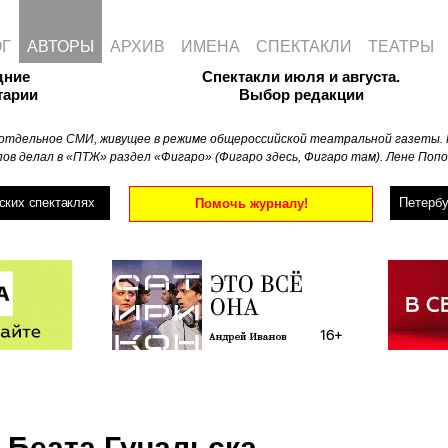
ОГ
АВТОРЫ
АРХИВ
ИМЕНА
СПЕКТАКЛИ
ТЕАТРЫ
дние
Спектакли июля и августа.
тарии
Выбор редакции
отдельное СМИ, живущее в режиме общероссийской театральной газеты. 
ов делал в «ПТЖ» раздел «Фигаро» (Фигаро здесь, Фигаро там). Лене Попо
ских спектаклях
Петербу
Помочь журналу!
Беата Гучальска