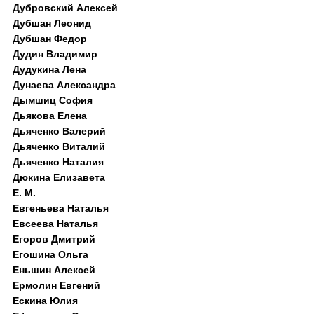
Дубровский Алексей
Дубшан Леонид
Дубшан Федор
Дудин Владимир
Дудукина Лена
Дунаева Александра
Дымшиц София
Дьякова Елена
Дьяченко Валерий
Дьяченко Виталий
Дьяченко Наталия
Дюкина Елизавета
Е. М.
Евгеньева Наталья
Евсеева Наталья
Егоров Дмитрий
Егошина Ольга
Еньшин Алексей
Ермолин Евгений
Ескина Юлия