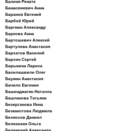
Балиня Ренате
Банасюкевич Анна
Баранов Евгений
Барбой Юрий
Баргман Александр
Баркова Анна
Бартошевич Алексей
Бартулева Анастасия
Бархатов Василий
Бархин Сергей
Барыкина Лариса
Басилашвили Олег
Бауман Анастасия
Бачило Евгения
Башинджагян Натэлла
Башлакова Татьяна
Безирганова Инна
Безкакотова Людмила
Безносов Даниил
Белинская Ольга
Белинский Александр