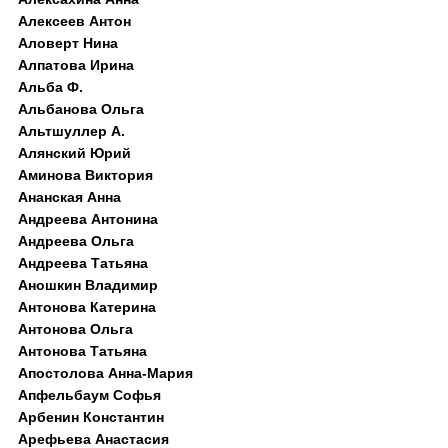
Алексеев Антон
Аловерт Нина
Алпатова Ирина
Альба Ф.
Альбанова Ольга
Альтшуллер А.
Алянский Юрий
Аминова Виктория
Ананская Анна
Андреева Антонина
Андреева Ольга
Андреева Татьяна
Аношкин Владимир
Антонова Катерина
Антонова Ольга
Антонова Татьяна
Апостолова Анна-Мария
Апфельбаум Софья
Арбенин Константин
Арефьева Анастасия