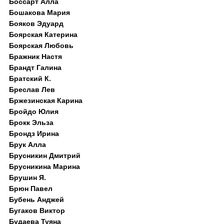
Боссарт Алла
Бошакова Мария
Бояков Эдуард
Боярская Катерина
Боярская Любовь
Бражник Настя
Брандт Галина
Братский К.
Бреслав Лев
Бржезинская Карина
Бройдо Юлия
Брокк Эльза
Брондз Ирина
Брук Алла
Брусникин Дмитрий
Брусникина Марина
Брушин Я.
Брюн Павел
Бубень Анджей
Бугаков Виктор
Будаева Туяна