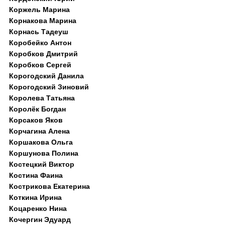
Коржель Марина
Корнакова Марина
Корнась Тадеуш
Коробейко Антон
Коробков Дмитрий
Коробков Сергей
Корогодский Данила
Корогодский Зиновий
Королева Татьяна
Королёк Богдан
Корсаков Яков
Корчагина Алена
Коршакова Ольга
Коршунова Полина
Костецкий Виктор
Костина Фаина
Кострикова Екатерина
Коткина Ирина
Коцаренко Нина
Кочергин Эдуард