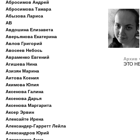
Абросимов Андрей
Абросимова Тамара
Абызова Лариса
АВ
Авдошина Елизавета
Аверьянова Екатерина
Авлов Григорий
Авосеев Небось
Авраменко Евгений
Архив 
ЭТО Н
Агишева Нина
Азизян Марина
Аитова Ксения
Акимова Юлия
Аксенова Галина
Аксенова Дарья
Аксенова Маргарита
Аксер Эрвин
Алексайте Ирена
Александер-Гарретт Лейла
Александров Юрий
Алексахина Анна