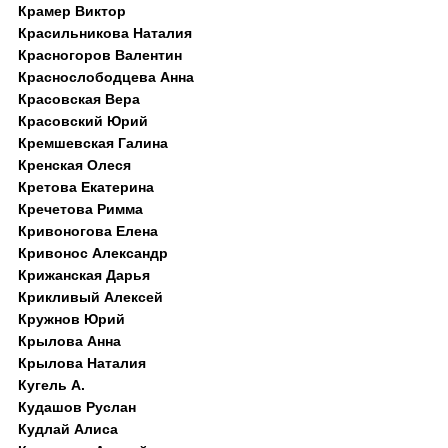
Крамер Виктор
Красильникова Наталия
Красногоров Валентин
Краснослободцева Анна
Красовская Вера
Красовский Юрий
Кремшевская Галина
Кренская Олеся
Кретова Екатерина
Кречетова Римма
Кривоногова Елена
Кривонос Александр
Крижанская Дарья
Крикливый Алексей
Кружнов Юрий
Крылова Анна
Крылова Наталия
Кугель А.
Кудашов Руслан
Кудлай Алиса