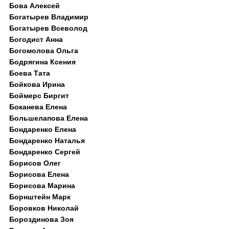
Бова Алексей
Богатырев Владимир
Богатырев Всеволод
Богодист Анна
Богомолова Ольга
Бодрягина Ксения
Боева Тата
Бойкова Ирина
Боймерс Биргит
Боканева Елена
Большелапова Елена
Бондаренко Елена
Бондаренко Наталья
Бондаренко Сергей
Борисов Олег
Борисова Елена
Борисова Марина
Борнштейн Марк
Боровков Николай
Бороздинова Зоя