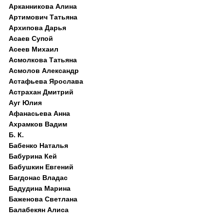
Арканникова Алина
Артимович Татьяна
Архипова Дарья
Асаев Супой
Асеев Михаил
Асмолкова Татьяна
Асмолов Александр
Астафьева Ярослава
Астрахан Дмитрий
Ауг Юлия
Афанасьева Анна
Ахрамков Вадим
Б. К.
Бабенко Наталья
Бабурина Кей
Бабушкин Евгений
Багдонас Владас
Бадудина Марина
Баженова Светлана
Балабекян Алиса