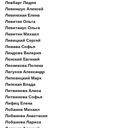
Левбарг Лидия
Левеншус Алексей
Левинская Елена
Левитан Ольга
Левитанус Ольга
Левитин Михаил
Левицкий Сергей
Лежава Софья
Лендова Валерия
Ленский Евгений
Лесникова Полина
Лигусов Александр
Липовецкий Марк
Липская Влада
Литвинова Алиса
Литвинова Софья
Лифиц Елена
Лобанов Михаил
Лобанова Анастасия
Лобанова Лариса