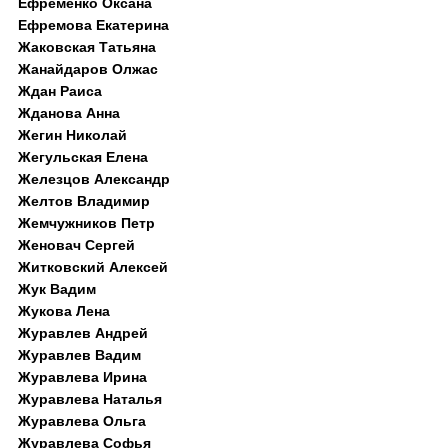
Ефременко Оксана
Ефремова Екатерина
Жаковская Татьяна
Жанайдаров Олжас
Ждан Раиса
Жданова Анна
Жегин Николай
Жегульская Елена
Железцов Александр
Желтов Владимир
Жемчужников Петр
Женовач Сергей
Житковский Алексей
Жук Вадим
Жукова Лена
Журавлев Андрей
Журавлев Вадим
Журавлева Ирина
Журавлева Наталья
Журавлева Ольга
Журавлева Софья