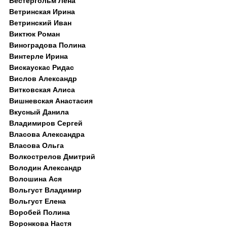
Вестергольм Лена
Ветринская Ирина
Ветринский Иван
Виктюк Роман
Виноградова Полина
Винтерле Ирина
Вискаускас Ридас
Вислов Александр
Витковская Алиса
Вишневская Анастасия
Вкусный Данила
Владимиров Сергей
Власова Александра
Власова Ольга
Волкострелов Дмитрий
Володин Александр
Волошина Ася
Вольгуст Владимир
Вольгуст Елена
Воробей Полина
Воронкова Настя