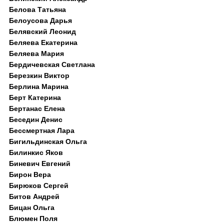
Белова Татьяна
Белоусова Дарья
Белявский Леонид
Беляева Екатерина
Беляева Мария
Бердичевская Светлана
Березкин Виктор
Берлина Марина
Берт Катерина
Бертанас Елена
Беседин Денис
Бессмертная Лара
Бигильдинская Ольга
Билинкис Яков
Биневич Евгений
Бирон Вера
Бирюков Сергей
Битов Андрей
Бицан Ольга
Блюмен Поля