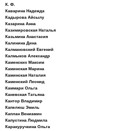
К. Ф.
Каварина Надежда
Кадырова Айсылу
Казарина Анна
Казимировская Наталья
Казьмина Анастасия
Калинина Дина
Калмановский Евгений
Калмыков Александр
Каменских Максим
Каминская Марина
Каминская Наталия
Каминский Леонид
Каммари Ольга
Каневская Татьяна
Кантор Владимир
Капелюш Эмиль
Каплан Вениамин
Капустина Людмила
Каракуручкина Ольга