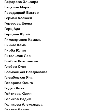
Гафарова Эльвира
Гацалов Марат
Гвоздицкий Виктор
Герман Алексей
Герусова Елена
Герц Ада
Герцман Юрий
Гимаздтинов Камиль
Гинкас Кама
Гирба Юлия
Гительман Лев
Глебов Константин
Глебов Олег
Глембоцкая Владислава
Глембоцкая Яна
Говорова Ольга
Годер Дина
Гойтиева Юлия
Голиков Вадим
Голикова Александра
Голлер Борис