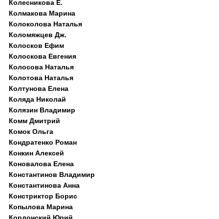
Колесникова Е.
Колмакова Марина
Колоколова Наталья
Коломяжцев Дж.
Колосков Ефим
Колоскова Евгения
Колосова Наталья
Колотова Наталья
Колтунова Елена
Коляда Николай
Колязин Владимир
Комм Дмитрий
Комок Ольга
Кондратенко Роман
Конкин Алексей
Коновалова Елена
Константинов Владимир
Константинова Анна
Констриктор Борис
Копылова Марина
Кордонский Юрий