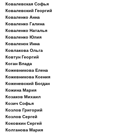
Ковалевская Софья
Ковалевский Георгий
Коваленко Анна
Коваленко Галина
Коваленко Наталья
Коваленко Юлия
Коваленок Инна
Ковлакова Ольга
Ковтун Георгий
Коган Влада
Кожевникова Елена
Кожевникова Ксения
Коженевский Богдан
Кожина Мария
Козаков Михаил
Козич Софья
Козлов Григорий
Козлов Сергей
Коковкин Сергей
Колганова Мария