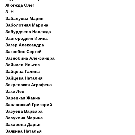
Жюгжда Олег
З. Н.
Забалуева Мария
Заболотняя Марина
Забурдяева Надежда
Завгородняя Ирина
Загер Александра
Загребин Сергей
Зазнобина Александра
Зайниев Ильгиз
Зайцева Галина
Зайцева Наталия
Закревская Аграфена
Закс Лев
Зарецкая Жанна
Заславский Григорий
Засуева Варвара
Засухина Марина
Захарова Дарья
Заякина Наталья