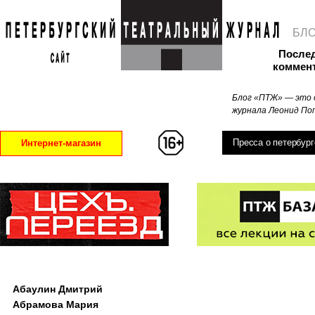
БЛ
После
коммен
Блог «ПТЖ» — это 
журнала Леонид Поп
Пресса о петербург
Интернет-магазин
Абаулин Дмитрий
Абрамова Мария