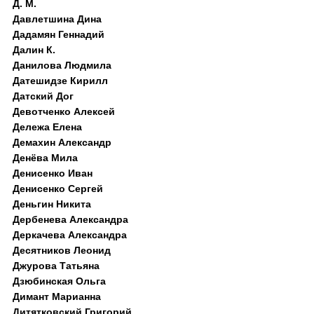
Д. M.
Давлетшина Дина
Дадамян Геннадий
Далин К.
Данилова Людмила
Датешидзе Кирилл
Датский Дог
Девотченко Алексей
Дележа Елена
Демахин Александр
Денёва Мила
Денисенко Иван
Денисенко Сергей
Деньгин Никита
Дербенева Александра
Деркачева Александра
Десятников Леонид
Джурова Татьяна
Дзюбинская Ольга
Димант Марианна
Дитятковский Григорий