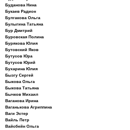
Буданова Нина
Букаев Радион
Булгакова Ольга
Булыгина Татьяна
Бур Дмитрий
Буровская Полина
Бурякова Юлия
Бутовский Яков
Бутусов Юра
Бутусов Юрий
Бухарина Юлия
Бызгу Сергей
Быкова Ольга
Быкова Татьяна
Бычков Михаил
Ваганова Ирина
Ваганькова Агриппина
Ваги Эстер
Вайль Петр
Вайсбейн Ольга