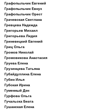
Графопыльчик Евгений
Графопыльчик Евнух
Графопыльчик Орест
Грачевская Светлана
Гревцева Надежда
Григорьев Михаил
Григорьева Лидия
Гриневецкий Евгений
Гриц Ольга
Громов Николай
Громовикова Анастасия
Груева Елена
Грузинцева Татьяна
Губайдуллина Елена
Губин Илья
Губская Ирина
Гуменный Дэн
Гурфова Ольга
Гучальска Беата
Гушанская Елена