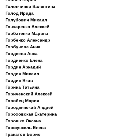
Головчинер Валентина
Голод Ирида
Голубович Михаил
Гончаренко Алексей
Горбатенко Марина
Горбенко Александр
Горбунова Анна
Гордеева Анна
Гордиенко Елена
Гордин Аркадий
Гордин Михаил
Гордин Яков
Горина Татьяна
Гориченский Алексей
Горобец Мария
Городнянский Андрей
Гороховская Екатерина
Горошко Оксана
Горфункель Елена
Гранатов Борис