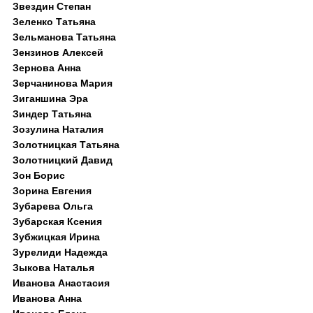
Звездин Степан
Зеленко Татьяна
Зельманова Татьяна
Зензинов Алексей
Зернова Анна
Зерчанинова Мария
Зиганшина Эра
Зиндер Татьяна
Зозулина Наталия
Золотницкая Татьяна
Золотницкий Давид
Зон Борис
Зорина Евгения
Зубарева Ольга
Зубарская Ксения
Зубжицкая Ирина
Зурелиди Надежда
Зыкова Наталья
Иванова Анастасия
Иванова Анна