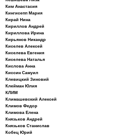
Ким Анастасия
Кингисепп Мария
Кирай Нина
Кириллов Андрей
Кириллова Ирина
Кирьянов Никандр
Киселев Алексей
Киселева Евгения
Киселева Наталья
Кислова Анна
Киссин Самуил
Клевицкий Зиновий
Клейман Юлия
КЛИМ
Климашевский Алексей
Климов Федор
Климова Елена
Князьков Андрей
Князьков Станислав
Кобец Юрий