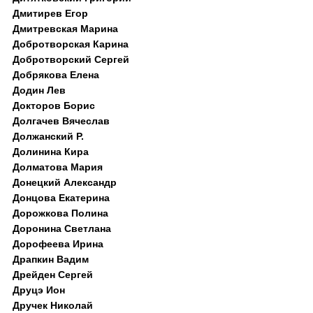
Дмитирев Егор
Дмитревская Марина
Добротворская Карина
Добротворский Сергей
Добрякова Елена
Додин Лев
Докторов Борис
Долгачев Вячеслав
Должанский Р.
Долинина Кира
Долматова Мария
Донецкий Александр
Донцова Екатерина
Дорожкова Полина
Доронина Светлана
Дорофеева Ирина
Драпкин Вадим
Дрейден Сергей
Друцэ Ион
Дручек Николай