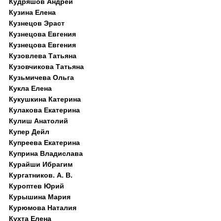
Кудряшов Андрей
Кузина Елена
Кузнецов Эраст
Кузнецова Евгения
Кузнецова Евгения
Кузовлева Татьяна
Кузовчикова Татьяна
Кузьмичева Ольга
Кукла Елена
Кукушкина Катерина
Кулакова Екатерина
Кулиш Анатолий
Купер Дейл
Купреева Екатерина
Куприна Владислава
Курайши Ибрагим
Кургатников. А. В.
Куроптев Юрий
Курышина Мария
Курюмова Наталия
Кухта Елена