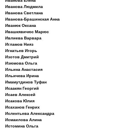
Иванова Елена
Иванова Людмила
Иванова Светлана
Иванова-Брашинская Анна
Иванюк Оксана
Ивашкявичюс Марюс
Ивлиева Варвара
Игламов Нияз
Игнатьев Игорь
Изотов Дмитрий
Изюмова Ольга
Ильина Анастасия
Ильичева Ирина
Имамутдинов Туфан
Исаакян Георгий
Исаев Алексей
Исакова Юлия
Исаханов Генрих
Ислентьева Александра
Исмаилова Алина
Истомина Ольга