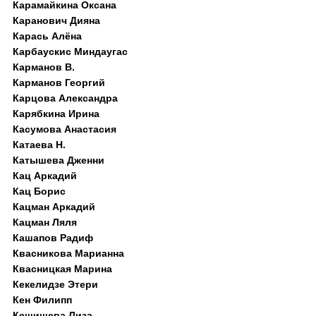
Карамайкина Оксана
Каранович Дияна
Карась Алёна
Карбаускис Миндаугас
Карманов В.
Карманов Георгий
Карцова Александра
Карябкина Ирина
Касумова Анастасия
Катаева Н.
Катышева Дженни
Кац Аркадий
Кац Борис
Кацман Аркадий
Кацман Ляля
Кашапов Радиф
Квасникова Марианна
Квасницкая Марина
Кекелидзе Этери
Кен Филипп
Кешишева Лиза