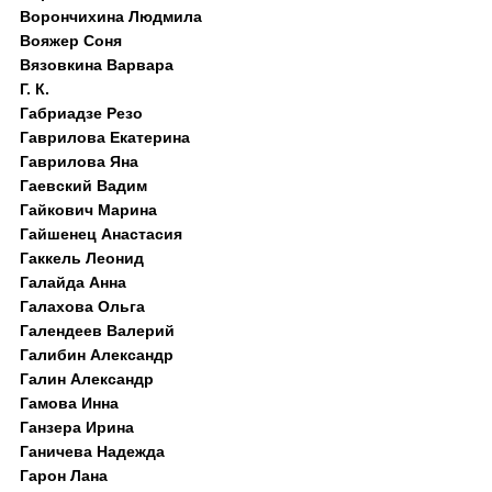
Ворончихина Людмила
Вояжер Соня
Вязовкина Варвара
Г. К.
Габриадзе Резо
Гаврилова Екатерина
Гаврилова Яна
Гаевский Вадим
Гайкович Марина
Гайшенец Анастасия
Гаккель Леонид
Галайда Анна
Галахова Ольга
Галендеев Валерий
Галибин Александр
Галин Александр
Гамова Инна
Ганзера Ирина
Ганичева Надежда
Гарон Лана