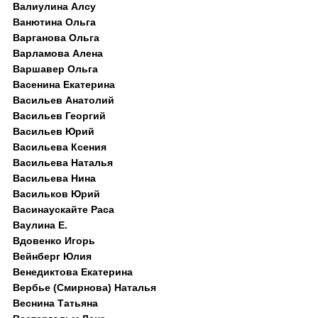
Валиулина Алсу
Ванютина Ольга
Варганова Ольга
Варламова Алена
Варшавер Ольга
Васенина Екатерина
Васильев Анатолий
Васильев Георгий
Васильев Юрий
Васильева Ксения
Васильева Наталья
Васильева Нина
Васильков Юрий
Васинаускайте Раса
Ваулина Е.
Вдовенко Игорь
Вейнберг Юлия
Венедиктова Екатерина
Вербье (Смирнова) Наталья
Веснина Татьяна