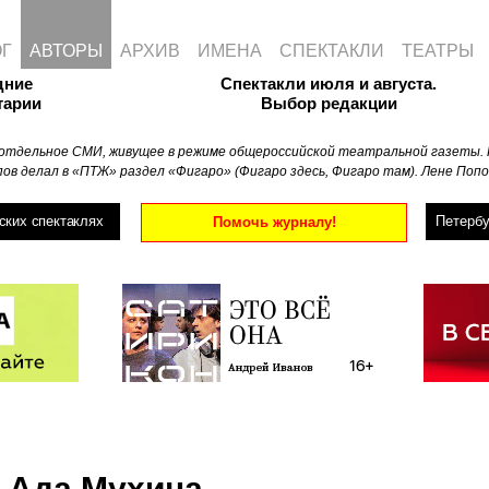
ОГ
АВТОРЫ
АРХИВ
ИМЕНА
СПЕКТАКЛИ
ТЕАТРЫ
дние
Спектакли июля и августа.
тарии
Выбор редакции
отдельное СМИ, живущее в режиме общероссийской театральной газеты. 
ов делал в «ПТЖ» раздел «Фигаро» (Фигаро здесь, Фигаро там). Лене Попо
ских спектаклях
Петербу
Помочь журналу!
Ада Мухина