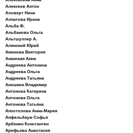
Алексеев Антон
Аловерт Нина
Алпатова Ирина
Альба Ф.
Альбанова Ольга
Альтшуллер А.
Алянский Юрий
Аминова Виктория
Ананская Анна
Андреева Антонина
Андреева Ольга
Андреева Татьяна
Аношкин Владимир
Антонова Катерина
Антонова Ольга
Антонова Татьяна
Апостолова Анна-Мария
Апфельбаум Софья
Арбенин Константин
Арефьева Анастасия