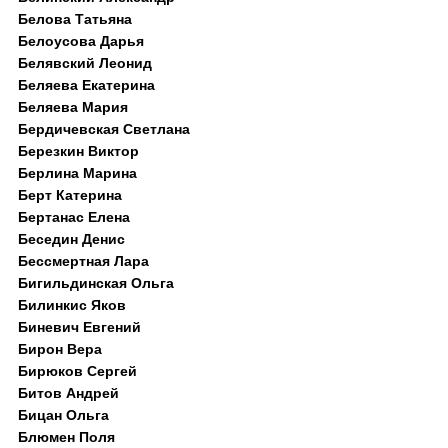
Белова Татьяна
Белоусова Дарья
Белявский Леонид
Беляева Екатерина
Беляева Мария
Бердичевская Светлана
Березкин Виктор
Берлина Марина
Берт Катерина
Бертанас Елена
Беседин Денис
Бессмертная Лара
Бигильдинская Ольга
Билинкис Яков
Биневич Евгений
Бирон Вера
Бирюков Сергей
Битов Андрей
Бицан Ольга
Блюмен Поля