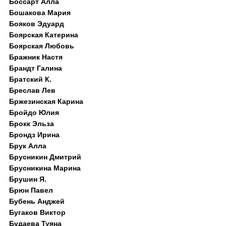
Боссарт Алла
Бошакова Мария
Бояков Эдуард
Боярская Катерина
Боярская Любовь
Бражник Настя
Брандт Галина
Братский К.
Бреслав Лев
Бржезинская Карина
Бройдо Юлия
Брокк Эльза
Брондз Ирина
Брук Алла
Брусникин Дмитрий
Брусникина Марина
Брушин Я.
Брюн Павел
Бубень Анджей
Бугаков Виктор
Будаева Туяна