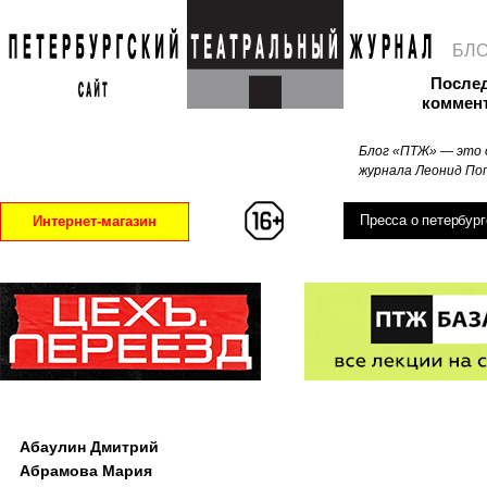
БЛ
После
коммен
Блог «ПТЖ» — это 
журнала Леонид Поп
Пресса о петербург
Интернет-магазин
Абаулин Дмитрий
Абрамова Мария