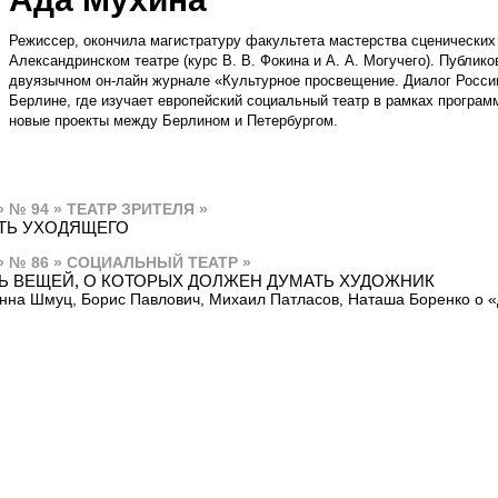
Режиссер, окончила магистратуру факультета мастерства сценических
Александринском театре (курс В. В. Фокина и А. А. Могучего). Публик
двуязычном он-лайн журнале «Культурное просвещение. Диалог России
Берлине, где изучает европейский социальный театр в рамках програм
новые проекты между Берлином и Петербургом.
» № 94 » ТЕАТР ЗРИТЕЛЯ »
ТЬ УХОДЯЩЕГО
» № 86 » СОЦИАЛЬНЫЙ ТЕАТР »
Ь ВЕЩЕЙ, О КОТОРЫХ ДОЛЖЕН ДУМАТЬ ХУДОЖНИК
нна Шмуц, Борис Павлович, Михаил Патласов, Наташа Боренко о 