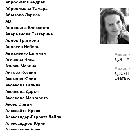
Абросимов Андрей
Абросимова Тамара
Абызова Лариса
АВ
Авдошина Елизавета
Аверьянова Екатерина
Авлов Григорий
Авосеев Небось
Авраменко Евгений
Архив 
ДОГНА
Агишева Нина
Азизян Марина
Архив 
Аитова Ксения
ДЕСЯТ
Беата А
Акимова Юлия
Аксенова Галина
Аксенова Дарья
Аксенова Маргарита
Аксер Эрвин
Алексайте Ирена
Александер-Гарретт Лейла
Александров Юрий
Алексахина Анна