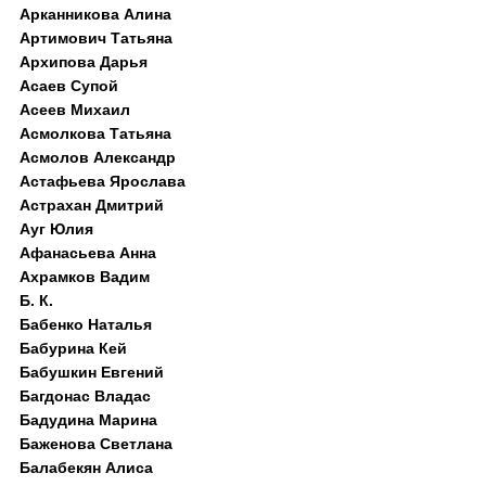
Арканникова Алина
Артимович Татьяна
Архипова Дарья
Асаев Супой
Асеев Михаил
Асмолкова Татьяна
Асмолов Александр
Астафьева Ярослава
Астрахан Дмитрий
Ауг Юлия
Афанасьева Анна
Ахрамков Вадим
Б. К.
Бабенко Наталья
Бабурина Кей
Бабушкин Евгений
Багдонас Владас
Бадудина Марина
Баженова Светлана
Балабекян Алиса