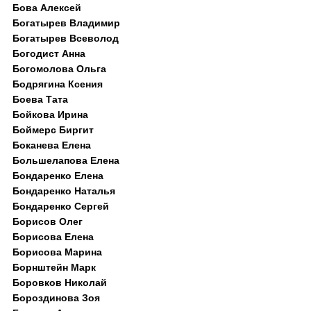
Бова Алексей
Богатырев Владимир
Богатырев Всеволод
Богодист Анна
Богомолова Ольга
Бодрягина Ксения
Боева Тата
Бойкова Ирина
Боймерс Биргит
Боканева Елена
Большелапова Елена
Бондаренко Елена
Бондаренко Наталья
Бондаренко Сергей
Борисов Олег
Борисова Елена
Борисова Марина
Борнштейн Марк
Боровков Николай
Бороздинова Зоя