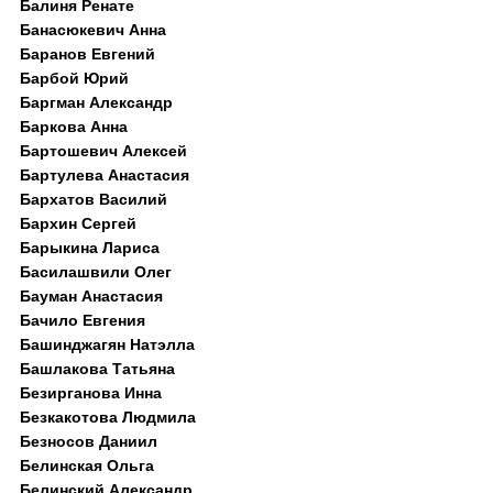
Балиня Ренате
Банасюкевич Анна
Баранов Евгений
Барбой Юрий
Баргман Александр
Баркова Анна
Бартошевич Алексей
Бартулева Анастасия
Бархатов Василий
Бархин Сергей
Барыкина Лариса
Басилашвили Олег
Бауман Анастасия
Бачило Евгения
Башинджагян Натэлла
Башлакова Татьяна
Безирганова Инна
Безкакотова Людмила
Безносов Даниил
Белинская Ольга
Белинский Александр