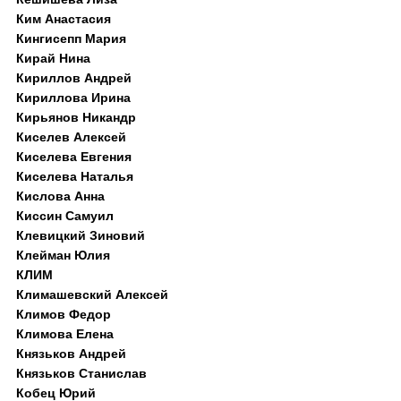
Ким Анастасия
Кингисепп Мария
Кирай Нина
Кириллов Андрей
Кириллова Ирина
Кирьянов Никандр
Киселев Алексей
Киселева Евгения
Киселева Наталья
Кислова Анна
Киссин Самуил
Клевицкий Зиновий
Клейман Юлия
КЛИМ
Климашевский Алексей
Климов Федор
Климова Елена
Князьков Андрей
Князьков Станислав
Кобец Юрий