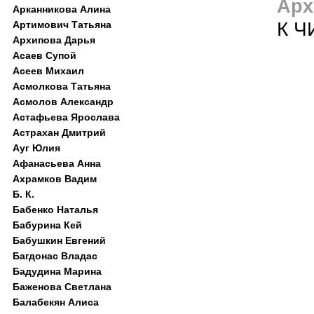
Арх
Арканникова Алина
К Ч
Артимович Татьяна
Архипова Дарья
Асаев Супой
Асеев Михаил
Асмолкова Татьяна
Асмолов Александр
Астафьева Ярослава
Астрахан Дмитрий
Ауг Юлия
Афанасьева Анна
Ахрамков Вадим
Б. К.
Бабенко Наталья
Бабурина Кей
Бабушкин Евгений
Багдонас Владас
Бадудина Марина
Баженова Светлана
Балабекян Алиса