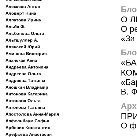
Алексеев Антон
Блог
Аловерт Нина
О Л
Алпатова Ирина
Альба Ф.
О р
Альбанова Ольга
«За
Альтшуллер А.
Алянский Юрий
Блог
Аминова Виктория
«БА
Ананская Анна
Андреева Антонина
КО
Андреева Ольга
«Ба
Андреева Татьяна
Аношкин Владимир
В. 
Антонова Катерина
Антонова Ольга
Арх
Антонова Татьяна
ПР
Апостолова Анна-Мария
Апфельбаум Софья
О ф
Арбенин Константин
Арефьева Анастасия