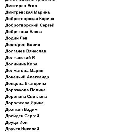
Дмитирев Егор
Дмитревская Марина
Добротворская Карина
Добротворский Сергей
Добрякова Елена
Додин Лев
Докторов Борис
Долгачев Вячеслав
Должанский Р.
Долинина Кира
Долматова Мария
Донецкий Александр
Донцова Екатерина
Дорожкова Полина
Доронина Светлана
Дорофеева Ирина
Драпкин Вадим
Дрейден Сергей
Друцэ Ион
Дручек Николай