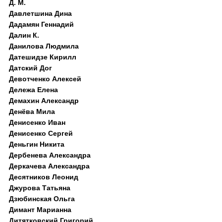
Д. M.
Давлетшина Дина
Дадамян Геннадий
Далин К.
Данилова Людмила
Датешидзе Кирилл
Датский Дог
Девотченко Алексей
Дележа Елена
Демахин Александр
Денёва Мила
Денисенко Иван
Денисенко Сергей
Деньгин Никита
Дербенева Александра
Деркачева Александра
Десятников Леонид
Джурова Татьяна
Дзюбинская Ольга
Димант Марианна
Дитятковский Григорий