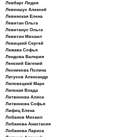
Левбарг Лидия
Левеншус Алексей
Левинская Елена
Левитан Ольга
Левитанус Ольга
Левитин Михаил
Левицкий Сергей
Лежава Софья
Лендова Валерия
Ленский Евгений
Лесникова Полина
Лигусов Александр
Липовецкий Марк
Липская Влада
Литвинова Алиса
Литвинова Софья
Лифиц Елена
Лобанов Михаил
Лобанова Анастасия
Лобанова Лариса