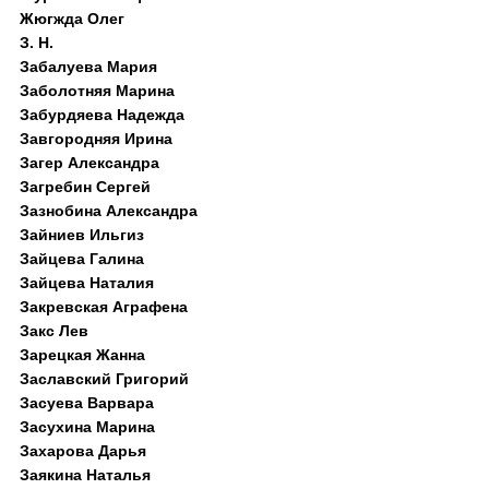
Жюгжда Олег
З. Н.
Забалуева Мария
Заболотняя Марина
Забурдяева Надежда
Завгородняя Ирина
Загер Александра
Загребин Сергей
Зазнобина Александра
Зайниев Ильгиз
Зайцева Галина
Зайцева Наталия
Закревская Аграфена
Закс Лев
Зарецкая Жанна
Заславский Григорий
Засуева Варвара
Засухина Марина
Захарова Дарья
Заякина Наталья