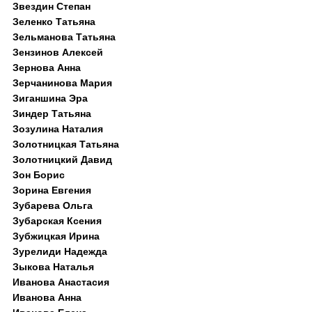
Звездин Степан
Зеленко Татьяна
Зельманова Татьяна
Зензинов Алексей
Зернова Анна
Зерчанинова Мария
Зиганшина Эра
Зиндер Татьяна
Зозулина Наталия
Золотницкая Татьяна
Золотницкий Давид
Зон Борис
Зорина Евгения
Зубарева Ольга
Зубарская Ксения
Зубжицкая Ирина
Зурелиди Надежда
Зыкова Наталья
Иванова Анастасия
Иванова Анна