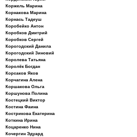
Коржель Марина
Корнакова Марина
Корнась Тадеуш
Коробейко Антон
Коробков Дмитрий
Коробков Сергей
Корогодский Данила
Корогодский Зиновий
Королева Татьяна
Королёк Богдан
Корсаков Яков
Корчагина Алена
Коршакова Ольга
Коршунова Полина
Костецкий Виктор
Костина Фаина
Кострикова Екатерина
Коткина Ирина
Коцаренко Нина
Кочергин Эдуард