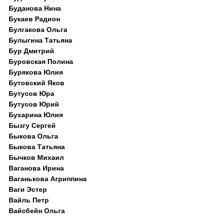
Буданова Нина
Букаев Радион
Булгакова Ольга
Булыгина Татьяна
Бур Дмитрий
Буровская Полина
Бурякова Юлия
Бутовский Яков
Бутусов Юра
Бутусов Юрий
Бухарина Юлия
Бызгу Сергей
Быкова Ольга
Быкова Татьяна
Бычков Михаил
Ваганова Ирина
Ваганькова Агриппина
Ваги Эстер
Вайль Петр
Вайсбейн Ольга