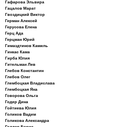
Гафарова Эльвира
Гацалов Марат
Гвоздицкий Виктор
Герман Алексей
Герусова Елена
Герц Ада
Герцман Юрий
Гимаздтинов Камиль
Гинкас Кама
Гирба Юлия
Гительман Лев
Глебов Константин
Глебов Олег
Глембоцкая Владислава
Глембоцкая Яна
Говорова Ольга
Годер Дина
Гойтиева Юлия
Голиков Вадим
Голикова Александра
Голлер Борис