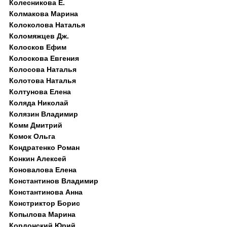
Колесникова Е.
Колмакова Марина
Колоколова Наталья
Коломяжцев Дж.
Колосков Ефим
Колоскова Евгения
Колосова Наталья
Колотова Наталья
Колтунова Елена
Коляда Николай
Колязин Владимир
Комм Дмитрий
Комок Ольга
Кондратенко Роман
Конкин Алексей
Коновалова Елена
Константинов Владимир
Константинова Анна
Констриктор Борис
Копылова Марина
Кордонский Юрий