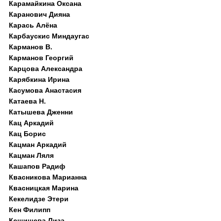
Карамайкина Оксана
Каранович Дияна
Карась Алёна
Карбаускис Миндаугас
Карманов В.
Карманов Георгий
Карцова Александра
Карябкина Ирина
Касумова Анастасия
Катаева Н.
Катышева Дженни
Кац Аркадий
Кац Борис
Кацман Аркадий
Кацман Ляля
Кашапов Радиф
Квасникова Марианна
Квасницкая Марина
Кекелидзе Этери
Кен Филипп
Кешишева Лиза