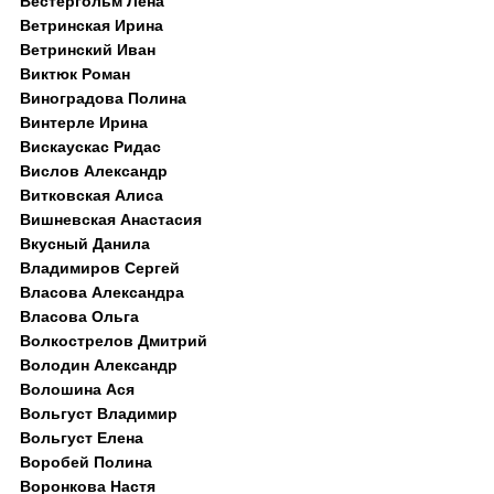
Вестергольм Лена
Ветринская Ирина
Ветринский Иван
Виктюк Роман
Виноградова Полина
Винтерле Ирина
Вискаускас Ридас
Вислов Александр
Витковская Алиса
Вишневская Анастасия
Вкусный Данила
Владимиров Сергей
Власова Александра
Власова Ольга
Волкострелов Дмитрий
Володин Александр
Волошина Ася
Вольгуст Владимир
Вольгуст Елена
Воробей Полина
Воронкова Настя