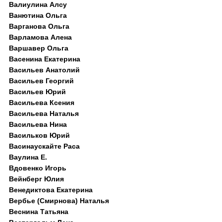
Валиулина Алсу
Ванютина Ольга
Варганова Ольга
Варламова Алена
Варшавер Ольга
Васенина Екатерина
Васильев Анатолий
Васильев Георгий
Васильев Юрий
Васильева Ксения
Васильева Наталья
Васильева Нина
Васильков Юрий
Васинаускайте Раса
Ваулина Е.
Вдовенко Игорь
Вейнберг Юлия
Венедиктова Екатерина
Вербье (Смирнова) Наталья
Веснина Татьяна