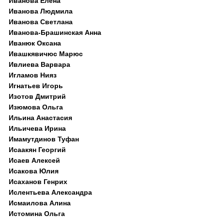
Иванова Елена
Иванова Людмила
Иванова Светлана
Иванова-Брашинская Анна
Иванюк Оксана
Ивашкявичюс Марюс
Ивлиева Варвара
Игламов Нияз
Игнатьев Игорь
Изотов Дмитрий
Изюмова Ольга
Ильина Анастасия
Ильичева Ирина
Имамутдинов Туфан
Исаакян Георгий
Исаев Алексей
Исакова Юлия
Исаханов Генрих
Ислентьева Александра
Исмаилова Алина
Истомина Ольга