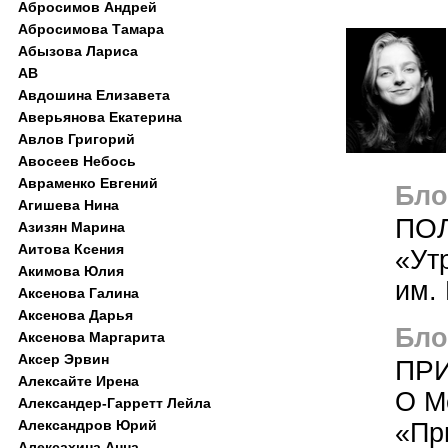
Абросимов Андрей
Абросимова Тамара
Абызова Лариса
АВ
Авдошина Елизавета
Аверьянова Екатерина
Авлов Григорий
Авосеев Небось
Авраменко Евгений
Блог
Агишева Нина
ПОЛ
Азизян Марина
Аитова Ксения
«Ут
Акимова Юлия
им. 
Аксенова Галина
Аксенова Дарья
Блог
Аксенова Маргарита
Аксер Эрвин
ПР
Алексайте Ирена
О М
Александер-Гарретт Лейла
Александров Юрий
«Пр
Алексахина Анна