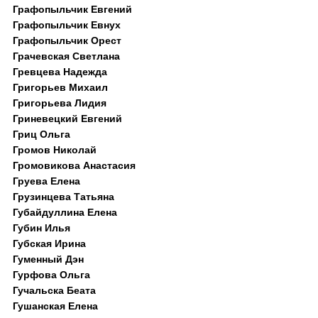
Графопыльчик Евгений
Графопыльчик Евнух
Графопыльчик Орест
Грачевская Светлана
Гревцева Надежда
Григорьев Михаил
Григорьева Лидия
Гриневецкий Евгений
Гриц Ольга
Громов Николай
Громовикова Анастасия
Груева Елена
Грузинцева Татьяна
Губайдуллина Елена
Губин Илья
Губская Ирина
Гуменный Дэн
Гурфова Ольга
Гучальска Беата
Гушанская Елена