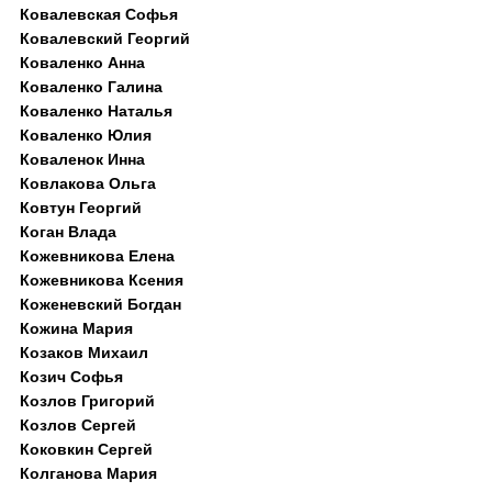
Ковалевская Софья
Ковалевский Георгий
Коваленко Анна
Коваленко Галина
Коваленко Наталья
Коваленко Юлия
Коваленок Инна
Ковлакова Ольга
Ковтун Георгий
Коган Влада
Кожевникова Елена
Кожевникова Ксения
Коженевский Богдан
Кожина Мария
Козаков Михаил
Козич Софья
Козлов Григорий
Козлов Сергей
Коковкин Сергей
Колганова Мария