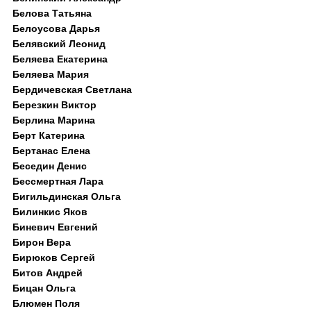
Белова Татьяна
Белоусова Дарья
Белявский Леонид
Беляева Екатерина
Беляева Мария
Бердичевская Светлана
Березкин Виктор
Берлина Марина
Берт Катерина
Бертанас Елена
Беседин Денис
Бессмертная Лара
Бигильдинская Ольга
Билинкис Яков
Биневич Евгений
Бирон Вера
Бирюков Сергей
Битов Андрей
Бицан Ольга
Блюмен Поля