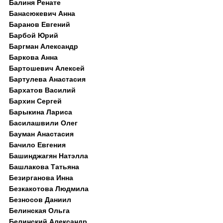
Балиня Ренате
Банасюкевич Анна
Баранов Евгений
Барбой Юрий
Баргман Александр
Баркова Анна
Бартошевич Алексей
Бартулева Анастасия
Бархатов Василий
Бархин Сергей
Барыкина Лариса
Басилашвили Олег
Бауман Анастасия
Бачило Евгения
Башинджагян Натэлла
Башлакова Татьяна
Безирганова Инна
Безкакотова Людмила
Безносов Даниил
Белинская Ольга
Белинский Александр