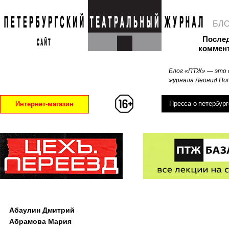
БЛ
После
коммен
Блог «ПТЖ» — это 
журнала Леонид Поп
Пресса о петербург
Интернет-магазин
Абаулин Дмитрий
Абрамова Мария