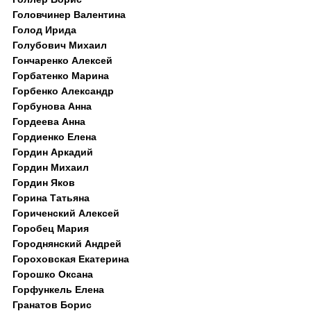
Головчинер Валентина
Голод Ирида
Голубович Михаил
Гончаренко Алексей
Горбатенко Марина
Горбенко Александр
Горбунова Анна
Гордеева Анна
Гордиенко Елена
Гордин Аркадий
Гордин Михаил
Гордин Яков
Горина Татьяна
Гориченский Алексей
Горобец Мария
Городнянский Андрей
Гороховская Екатерина
Горошко Оксана
Горфункель Елена
Гранатов Борис