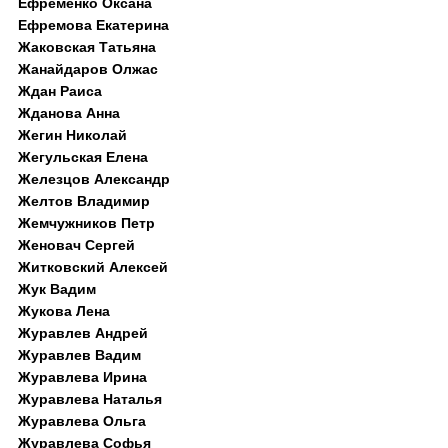
Ефременко Оксана
Ефремова Екатерина
Жаковская Татьяна
Жанайдаров Олжас
Ждан Раиса
Жданова Анна
Жегин Николай
Жегульская Елена
Железцов Александр
Желтов Владимир
Жемчужников Петр
Женовач Сергей
Житковский Алексей
Жук Вадим
Жукова Лена
Журавлев Андрей
Журавлев Вадим
Журавлева Ирина
Журавлева Наталья
Журавлева Ольга
Журавлева Софья