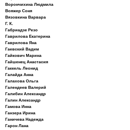
Ворончихина Людмила
Вояжер Соня
Вязовкина Варвара
Г. К.
Габриадзе Резо
Гаврилова Екатерина
Гаврилова Яна
Гаевский Вадим
Гайкович Марина
Гайшенец Анастасия
Гаккель Леонид
Галайда Анна
Галахова Ольга
Галендеев Валерий
Галибин Александр
Галин Александр
Гамова Инна
Ганзера Ирина
Ганичева Надежда
Гарон Лана