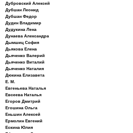
Дубровский Алексей
Дубшан Леонид
Дубшан Федор
Дудин Владимир
Дудукина Лена
Дунаева Александра
Дымшиц София
Дьякова Елена
Дьяченко Валерий
Дьяченко Виталий
Дьяченко Наталия
Дюкина Елизавета
Е. М.
Евгеньева Наталья
Евсеева Наталья
Егоров Дмитрий
Егошина Ольга
Еньшин Алексей
Ермолин Евгений
Ескина Юлия