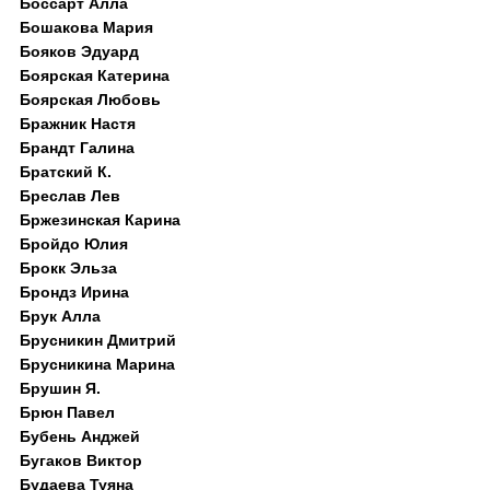
Боссарт Алла
Бошакова Мария
Бояков Эдуард
Боярская Катерина
Боярская Любовь
Бражник Настя
Брандт Галина
Братский К.
Бреслав Лев
Бржезинская Карина
Бройдо Юлия
Брокк Эльза
Брондз Ирина
Брук Алла
Брусникин Дмитрий
Брусникина Марина
Брушин Я.
Брюн Павел
Бубень Анджей
Бугаков Виктор
Будаева Туяна