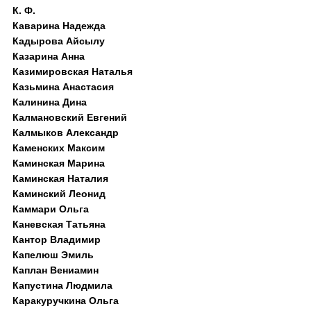
К. Ф.
Каварина Надежда
Кадырова Айсылу
Казарина Анна
Казимировская Наталья
Казьмина Анастасия
Калинина Дина
Калмановский Евгений
Калмыков Александр
Каменских Максим
Каминская Марина
Каминская Наталия
Каминский Леонид
Каммари Ольга
Каневская Татьяна
Кантор Владимир
Капелюш Эмиль
Каплан Вениамин
Капустина Людмила
Каракуручкина Ольга