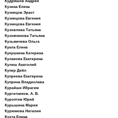
Кудряшов Андрей
Кузина Елена
Кузнецов Эраст
Кузнецова Евгения
Кузнецова Евгения
Кузовлева Татьяна
Кузовчикова Татьяна
Кузьмичева Ольга
Кукла Елена
Кукушкина Катерина
Кулакова Екатерина
Кулиш Анатолий
Купер Дейл
Купреева Екатерина
Куприна Владислава
Курайши Ибрагим
Кургатников. А. В.
Куроптев Юрий
Курышина Мария
Курюмова Наталия
Кухта Елена