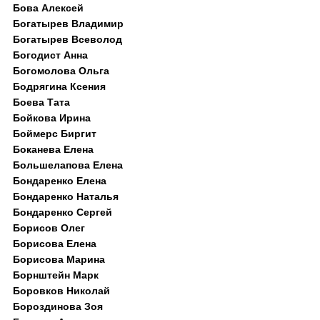
Бова Алексей
Богатырев Владимир
Богатырев Всеволод
Богодист Анна
Богомолова Ольга
Бодрягина Ксения
Боева Тата
Бойкова Ирина
Боймерс Биргит
Боканева Елена
Большелапова Елена
Бондаренко Елена
Бондаренко Наталья
Бондаренко Сергей
Борисов Олег
Борисова Елена
Борисова Марина
Борнштейн Марк
Боровков Николай
Бороздинова Зоя