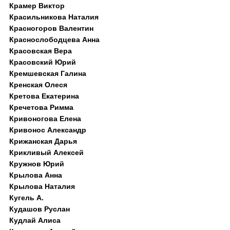
Крамер Виктор
Красильникова Наталия
Красногоров Валентин
Краснослободцева Анна
Красовская Вера
Красовский Юрий
Кремшевская Галина
Кренская Олеся
Кретова Екатерина
Кречетова Римма
Кривоногова Елена
Кривонос Александр
Крижанская Дарья
Крикливый Алексей
Кружнов Юрий
Крылова Анна
Крылова Наталия
Кугель А.
Кудашов Руслан
Кудлай Алиса