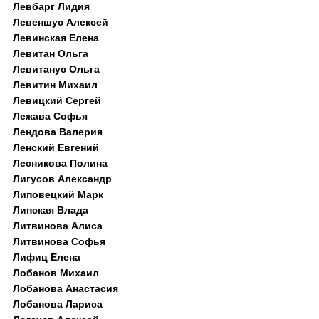
Левбарг Лидия
Левеншус Алексей
Левинская Елена
Левитан Ольга
Левитанус Ольга
Левитин Михаил
Левицкий Сергей
Лежава Софья
Лендова Валерия
Ленский Евгений
Лесникова Полина
Лигусов Александр
Липовецкий Марк
Липская Влада
Литвинова Алиса
Литвинова Софья
Лифиц Елена
Лобанов Михаил
Лобанова Анастасия
Лобанова Лариса