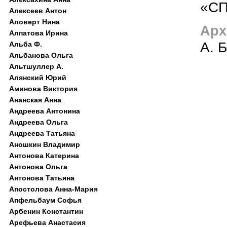
«С
Алексеев Антон
Аловерт Нина
Арх
Алпатова Ирина
А. 
Альба Ф.
Альбанова Ольга
Альтшуллер А.
Алянский Юрий
Аминова Виктория
Ананская Анна
Андреева Антонина
Андреева Ольга
Андреева Татьяна
Аношкин Владимир
Антонова Катерина
Антонова Ольга
Антонова Татьяна
Апостолова Анна-Мария
Апфельбаум Софья
Арбенин Константин
Арефьева Анастасия