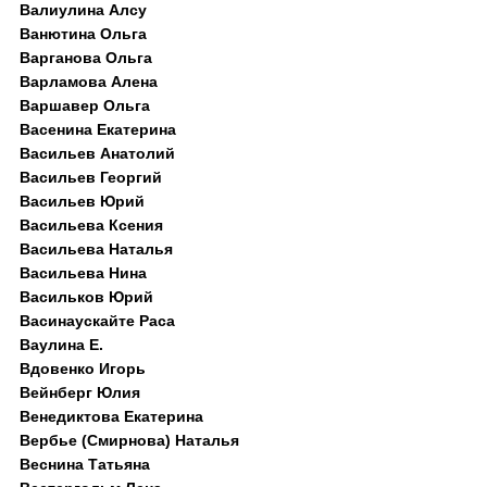
Валиулина Алсу
Ванютина Ольга
Варганова Ольга
Варламова Алена
Варшавер Ольга
Васенина Екатерина
Васильев Анатолий
Васильев Георгий
Васильев Юрий
Васильева Ксения
Васильева Наталья
Васильева Нина
Васильков Юрий
Васинаускайте Раса
Ваулина Е.
Вдовенко Игорь
Вейнберг Юлия
Венедиктова Екатерина
Вербье (Смирнова) Наталья
Веснина Татьяна