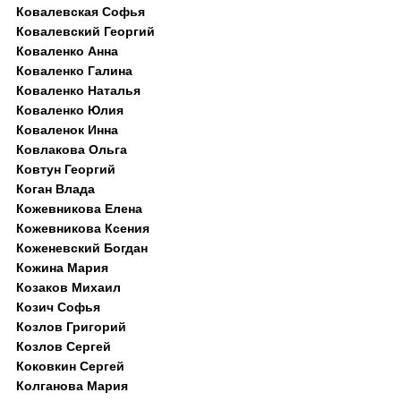
Ковалевская Софья
Ковалевский Георгий
Коваленко Анна
Коваленко Галина
Коваленко Наталья
Коваленко Юлия
Коваленок Инна
Ковлакова Ольга
Ковтун Георгий
Коган Влада
Кожевникова Елена
Кожевникова Ксения
Коженевский Богдан
Кожина Мария
Козаков Михаил
Козич Софья
Козлов Григорий
Козлов Сергей
Коковкин Сергей
Колганова Мария