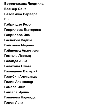
Ворончихина Людмила
Вояжер Соня
Вязовкина Варвара
Г. К.
Габриадзе Резо
Гаврилова Екатерина
Гаврилова Яна
Гаевский Вадим
Гайкович Марина
Гайшенец Анастасия
Гаккель Леонид
Галайда Анна
Галахова Ольга
Галендеев Валерий
Галибин Александр
Галин Александр
Гамова Инна
Ганзера Ирина
Ганичева Надежда
Гарон Лана