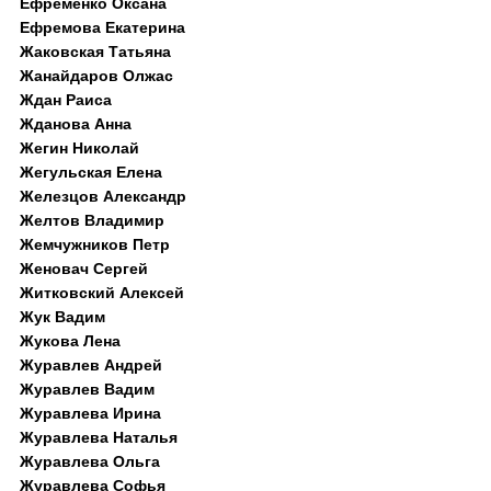
Ефременко Оксана
Ефремова Екатерина
Жаковская Татьяна
Жанайдаров Олжас
Ждан Раиса
Жданова Анна
Жегин Николай
Жегульская Елена
Железцов Александр
Желтов Владимир
Жемчужников Петр
Женовач Сергей
Житковский Алексей
Жук Вадим
Жукова Лена
Журавлев Андрей
Журавлев Вадим
Журавлева Ирина
Журавлева Наталья
Журавлева Ольга
Журавлева Софья