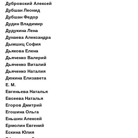
Дубровский Алексей
Дубшан Леонид
Дубшан Федор
Дудин Владимир
Дудукина Лена
Дунаева Александра
Дымшиц София
Дьякова Елена
Дьяченко Валерий
Дьяченко Виталий
Дьяченко Наталия
Дюкина Елизавета
Е. М.
Евгеньева Наталья
Евсеева Наталья
Егоров Дмитрий
Егошина Ольга
Еньшин Алексей
Ермолин Евгений
Ескина Юлия