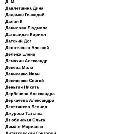
Д. M.
Давлетшина Дина
Дадамян Геннадий
Далин К.
Данилова Людмила
Датешидзе Кирилл
Датский Дог
Девотченко Алексей
Дележа Елена
Демахин Александр
Денёва Мила
Денисенко Иван
Денисенко Сергей
Деньгин Никита
Дербенева Александра
Деркачева Александра
Десятников Леонид
Джурова Татьяна
Дзюбинская Ольга
Димант Марианна
Дитятковский Григорий