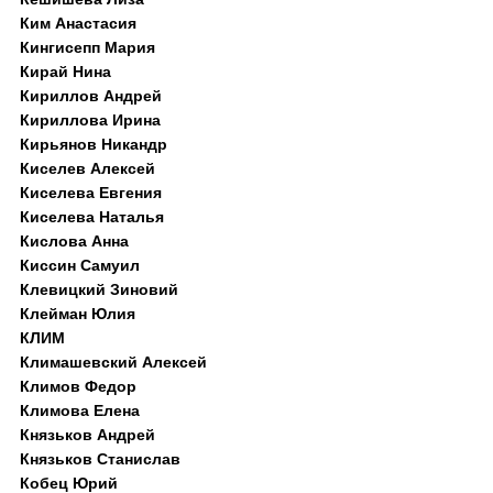
Ким Анастасия
Кингисепп Мария
Кирай Нина
Кириллов Андрей
Кириллова Ирина
Кирьянов Никандр
Киселев Алексей
Киселева Евгения
Киселева Наталья
Кислова Анна
Киссин Самуил
Клевицкий Зиновий
Клейман Юлия
КЛИМ
Климашевский Алексей
Климов Федор
Климова Елена
Князьков Андрей
Князьков Станислав
Кобец Юрий