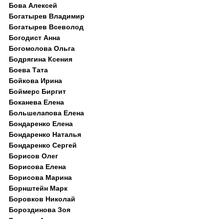
Бова Алексей
Богатырев Владимир
Богатырев Всеволод
Богодист Анна
Богомолова Ольга
Бодрягина Ксения
Боева Тата
Бойкова Ирина
Боймерс Биргит
Боканева Елена
Большелапова Елена
Бондаренко Елена
Бондаренко Наталья
Бондаренко Сергей
Борисов Олег
Борисова Елена
Борисова Марина
Борнштейн Марк
Боровков Николай
Бороздинова Зоя