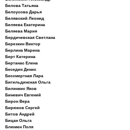
Белова Татьяна
Белоусова Дарья
Белявский Леонид
Беляева Екатерина
Беляева Мария
Бердичевская Светлана
Березкин Виктор
Берлина Марина
Берт Катерина
Бертанас Елена
Беседин Денис
Бессмертная Лара
Бигильдинская Ольга
Билинкис Яков
Биневич Евгений
Бирон Вера
Бирюков Сергей
Битов Андрей
Бицан Ольга
Блюмен Поля