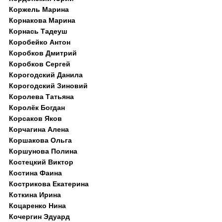
Коржель Марина
Корнакова Марина
Корнась Тадеуш
Коробейко Антон
Коробков Дмитрий
Коробков Сергей
Корогодский Данила
Корогодский Зиновий
Королева Татьяна
Королёк Богдан
Корсаков Яков
Корчагина Алена
Коршакова Ольга
Коршунова Полина
Костецкий Виктор
Костина Фаина
Кострикова Екатерина
Коткина Ирина
Коцаренко Нина
Кочергин Эдуард