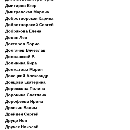
Дмитирев Егор
Дмитревская Марина
Добротворская Карина
Добротворский Сергей
Добрякова Елена
Додин Лев
Докторов Борис
Долгачев Вячеслав
Должанский Р.
Долинина Кира
Долматова Мария
Донецкий Александр
Донцова Екатерина
Дорожкова Полина
Доронина Светлана
Дорофеева Ирина
Драпкин Вадим
Дрейден Сергей
Друцэ Ион
Дручек Николай