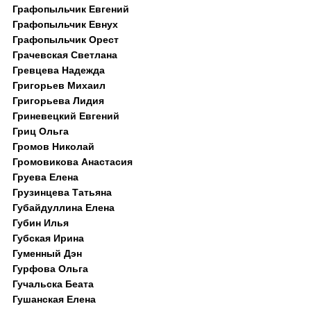
Графопыльчик Евгений
Графопыльчик Евнух
Графопыльчик Орест
Грачевская Светлана
Гревцева Надежда
Григорьев Михаил
Григорьева Лидия
Гриневецкий Евгений
Гриц Ольга
Громов Николай
Громовикова Анастасия
Груева Елена
Грузинцева Татьяна
Губайдуллина Елена
Губин Илья
Губская Ирина
Гуменный Дэн
Гурфова Ольга
Гучальска Беата
Гушанская Елена