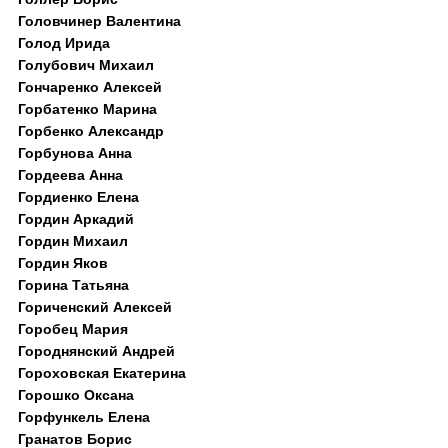
Головчинер Валентина
Голод Ирида
Голубович Михаил
Гончаренко Алексей
Горбатенко Марина
Горбенко Александр
Горбунова Анна
Гордеева Анна
Гордиенко Елена
Гордин Аркадий
Гордин Михаил
Гордин Яков
Горина Татьяна
Гориченский Алексей
Горобец Мария
Городнянский Андрей
Гороховская Екатерина
Горошко Оксана
Горфункель Елена
Гранатов Борис