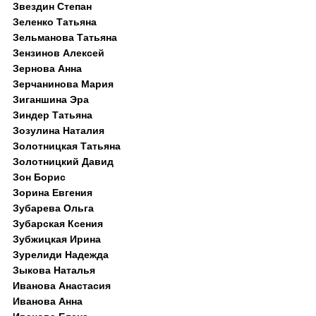
Звездин Степан
Зеленко Татьяна
Зельманова Татьяна
Зензинов Алексей
Зернова Анна
Зерчанинова Мария
Зиганшина Эра
Зиндер Татьяна
Зозулина Наталия
Золотницкая Татьяна
Золотницкий Давид
Зон Борис
Зорина Евгения
Зубарева Ольга
Зубарская Ксения
Зубжицкая Ирина
Зурелиди Надежда
Зыкова Наталья
Иванова Анастасия
Иванова Анна