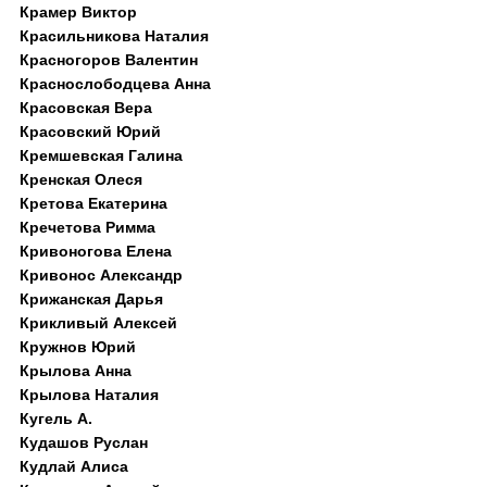
Крамер Виктор
Красильникова Наталия
Красногоров Валентин
Краснослободцева Анна
Красовская Вера
Красовский Юрий
Кремшевская Галина
Кренская Олеся
Кретова Екатерина
Кречетова Римма
Кривоногова Елена
Кривонос Александр
Крижанская Дарья
Крикливый Алексей
Кружнов Юрий
Крылова Анна
Крылова Наталия
Кугель А.
Кудашов Руслан
Кудлай Алиса