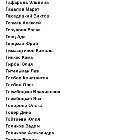
Гафарова Эльвира
Гацалов Марат
Гвоздицкий Виктор
Герман Алексей
Герусова Елена
Герц Ада
Герцман Юрий
Гимаздтинов Камиль
Гинкас Кама
Гирба Юлия
Гительман Лев
Глебов Константин
Глебов Олег
Глембоцкая Владислава
Глембоцкая Яна
Говорова Ольга
Годер Дина
Гойтиева Юлия
Голиков Вадим
Голикова Александра
Голлер Борис