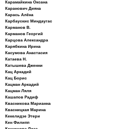
Карамайкина Оксана
Каранович Дияна
Карась Алёна
Карбаускис Миндаугас
Карманов В.
Карманов Георгий
Карцова Александра
Карябкина Ирина
Касумова Анастасия
Катаева Н.
Катышева Дженни
Кац Аркадий
Кац Борис
Кацман Аркадий
Кацман Ляля
Кашапов Радиф
Квасникова Марианна
Квасницкая Марина
Кекелидзе Этери
Кен Филипп
Кешишева Лиза