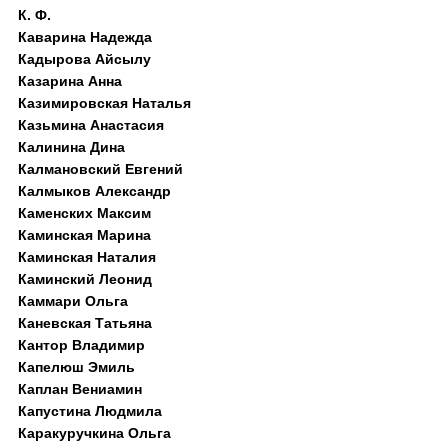
К. Ф.
Каварина Надежда
Кадырова Айсылу
Казарина Анна
Казимировская Наталья
Казьмина Анастасия
Калинина Дина
Калмановский Евгений
Калмыков Александр
Каменских Максим
Каминская Марина
Каминская Наталия
Каминский Леонид
Каммари Ольга
Каневская Татьяна
Кантор Владимир
Капелюш Эмиль
Каплан Вениамин
Капустина Людмила
Каракуручкина Ольга