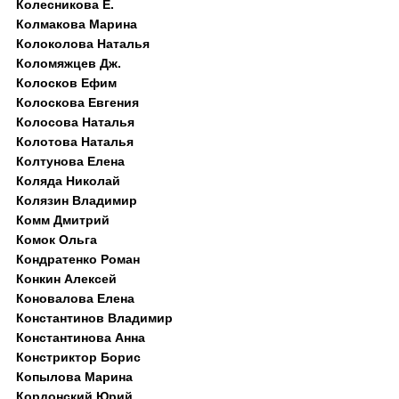
Колесникова Е.
Колмакова Марина
Колоколова Наталья
Коломяжцев Дж.
Колосков Ефим
Колоскова Евгения
Колосова Наталья
Колотова Наталья
Колтунова Елена
Коляда Николай
Колязин Владимир
Комм Дмитрий
Комок Ольга
Кондратенко Роман
Конкин Алексей
Коновалова Елена
Константинов Владимир
Константинова Анна
Констриктор Борис
Копылова Марина
Кордонский Юрий