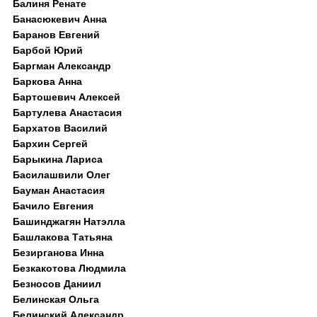
Балиня Ренате
Банасюкевич Анна
Баранов Евгений
Барбой Юрий
Баргман Александр
Баркова Анна
Бартошевич Алексей
Бартулева Анастасия
Бархатов Василий
Бархин Сергей
Барыкина Лариса
Басилашвили Олег
Бауман Анастасия
Бачило Евгения
Башинджагян Натэлла
Башлакова Татьяна
Безирганова Инна
Безкакотова Людмила
Безносов Даниил
Белинская Ольга
Белинский Александр