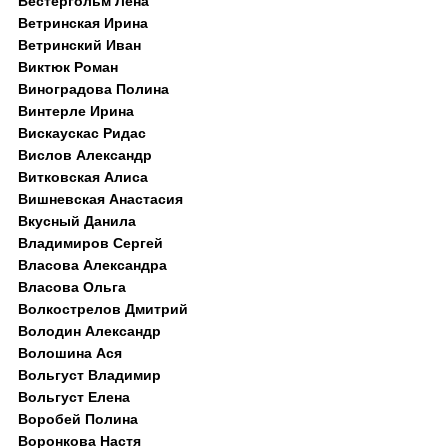
Вестергольм Лена
Ветринская Ирина
Ветринский Иван
Виктюк Роман
Виноградова Полина
Винтерле Ирина
Вискаускас Ридас
Вислов Александр
Витковская Алиса
Вишневская Анастасия
Вкусный Данила
Владимиров Сергей
Власова Александра
Власова Ольга
Волкострелов Дмитрий
Володин Александр
Волошина Ася
Вольгуст Владимир
Вольгуст Елена
Воробей Полина
Воронкова Настя