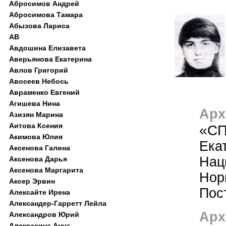
Абросимов Андрей
Абросимова Тамара
Абызова Лариса
АВ
Авдошина Елизавета
Аверьянова Екатерина
Авлов Григорий
Авосеев Небось
Авраменко Евгений
Агишева Нина
Арх
Азизян Марина
Аитова Ксения
«С
Акимова Юлия
Ека
Аксенова Галина
Нац
Аксенова Дарья
Аксенова Маргарита
Нор
Аксер Эрвин
Пос
Алексайте Ирена
Александер-Гарретт Лейла
Арх
Александров Юрий
Алексахина Анна