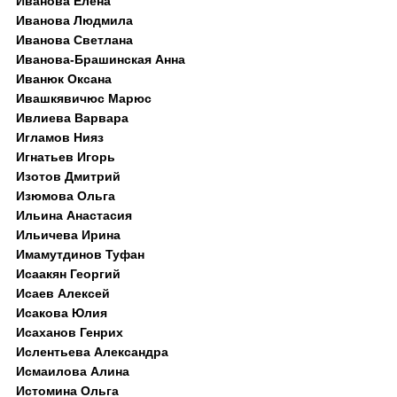
Иванова Елена
Иванова Людмила
Иванова Светлана
Иванова-Брашинская Анна
Иванюк Оксана
Ивашкявичюс Марюс
Ивлиева Варвара
Игламов Нияз
Игнатьев Игорь
Изотов Дмитрий
Изюмова Ольга
Ильина Анастасия
Ильичева Ирина
Имамутдинов Туфан
Исаакян Георгий
Исаев Алексей
Исакова Юлия
Исаханов Генрих
Ислентьева Александра
Исмаилова Алина
Истомина Ольга