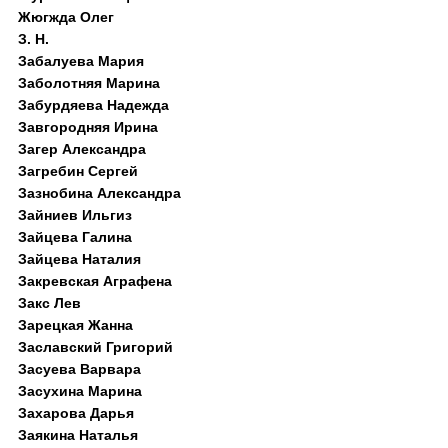
Жюгжда Олег
З. Н.
Забалуева Мария
Заболотняя Марина
Забурдяева Надежда
Завгородняя Ирина
Загер Александра
Загребин Сергей
Зазнобина Александра
Зайниев Ильгиз
Зайцева Галина
Зайцева Наталия
Закревская Аграфена
Закс Лев
Зарецкая Жанна
Заславский Григорий
Засуева Варвара
Засухина Марина
Захарова Дарья
Заякина Наталья