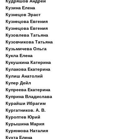
Кудряшов Андрей
Кузина Елена
Кузнецов Эраст
Кузнецова Евгения
Кузнецова Евгения
Кузовлева Татьяна
Кузовчикова Татьяна
Кузьмичева Ольга
Кукла Елена
Кукушкина Катерина
Кулакова Екатерина
Кулиш Анатолий
Купер Дейл
Купреева Екатерина
Куприна Владислава
Курайши Ибрагим
Кургатников. А. В.
Куроптев Юрий
Курышина Мария
Курюмова Наталия
Кухта Елена