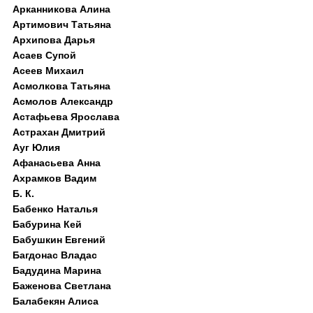
Арканникова Алина
Артимович Татьяна
Архипова Дарья
Асаев Супой
Асеев Михаил
Асмолкова Татьяна
Асмолов Александр
Астафьева Ярослава
Астрахан Дмитрий
Ауг Юлия
Афанасьева Анна
Ахрамков Вадим
Б. К.
Бабенко Наталья
Бабурина Кей
Бабушкин Евгений
Багдонас Владас
Бадудина Марина
Баженова Светлана
Балабекян Алиса