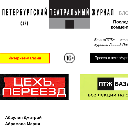
БЛ
После
коммен
Блог «ПТЖ» — это 
журнала Леонид Поп
Пресса о петербург
Интернет-магазин
Абаулин Дмитрий
Абрамова Мария