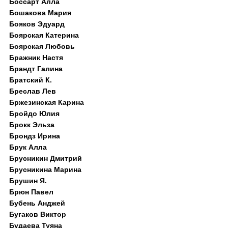
Боссарт Алла
Бошакова Мария
Бояков Эдуард
Боярская Катерина
Боярская Любовь
Бражник Настя
Брандт Галина
Братский К.
Бреслав Лев
Бржезинская Карина
Бройдо Юлия
Брокк Эльза
Брондз Ирина
Брук Алла
Брусникин Дмитрий
Брусникина Марина
Брушин Я.
Брюн Павел
Бубень Анджей
Бугаков Виктор
Будаева Туяна