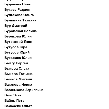
Буданова Нина
Букаев Радион
Булгакова Ольга
Булыгина Татьяна
Бур Дмитрий
Буровская Полина
Бурякова Юлия
Бутовский Яков
Бутусов Юра
Бутусов Юрий
Бухарина Юлия
Бызгу Сергей
Быкова Ольга
Быкова Татьяна
Бычков Михаил
Ваганова Ирина
Ваганькова Агриппина
Ваги Эстер
Вайль Петр
Вайсбейн Ольга