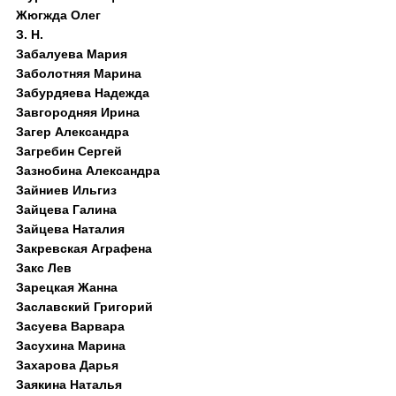
Жюгжда Олег
З. Н.
Забалуева Мария
Заболотняя Марина
Забурдяева Надежда
Завгородняя Ирина
Загер Александра
Загребин Сергей
Зазнобина Александра
Зайниев Ильгиз
Зайцева Галина
Зайцева Наталия
Закревская Аграфена
Закс Лев
Зарецкая Жанна
Заславский Григорий
Засуева Варвара
Засухина Марина
Захарова Дарья
Заякина Наталья