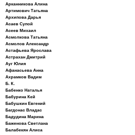
Арканникова Алина
Артимович Татьяна
Архипова Дарья
Асаев Супой
Асеев Михаил
Асмолкова Татьяна
Асмолов Александр
Астафьева Ярослава
Астрахан Дмитрий
Ауг Юлия
Афанасьева Анна
Ахрамков Вадим
Б. К.
Бабенко Наталья
Бабурина Кей
Бабушкин Евгений
Багдонас Владас
Бадудина Марина
Баженова Светлана
Балабекян Алиса