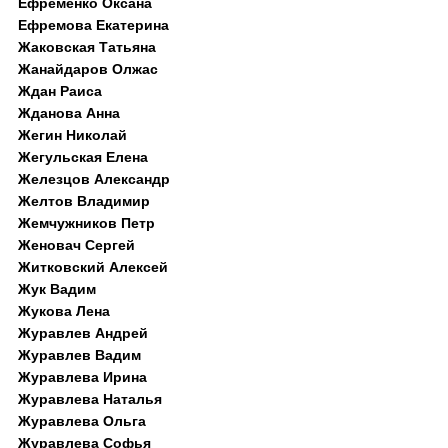
Ефременко Оксана
Ефремова Екатерина
Жаковская Татьяна
Жанайдаров Олжас
Ждан Раиса
Жданова Анна
Жегин Николай
Жегульская Елена
Железцов Александр
Желтов Владимир
Жемчужников Петр
Женовач Сергей
Житковский Алексей
Жук Вадим
Жукова Лена
Журавлев Андрей
Журавлев Вадим
Журавлева Ирина
Журавлева Наталья
Журавлева Ольга
Журавлева Софья