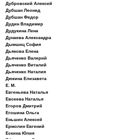
Дубровский Алексей
Дубшан Леонид
Дубшан Федор
Дудин Владимир
Дудукина Лена
Дунаева Александра
Дымшиц София
Дьякова Елена
Дьяченко Валерий
Дьяченко Виталий
Дьяченко Наталия
Дюкина Елизавета
Е. М.
Евгеньева Наталья
Евсеева Наталья
Егоров Дмитрий
Егошина Ольга
Еньшин Алексей
Ермолин Евгений
Ескина Юлия