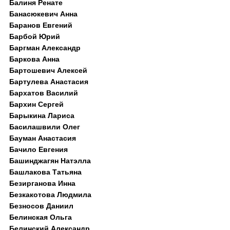
Балиня Ренате
Банасюкевич Анна
Баранов Евгений
Барбой Юрий
Баргман Александр
Баркова Анна
Бартошевич Алексей
Бартулева Анастасия
Бархатов Василий
Бархин Сергей
Барыкина Лариса
Басилашвили Олег
Бауман Анастасия
Бачило Евгения
Башинджагян Натэлла
Башлакова Татьяна
Безирганова Инна
Безкакотова Людмила
Безносов Даниил
Белинская Ольга
Белинский Александр