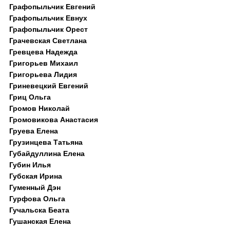
Графопыльчик Евгений
Графопыльчик Евнух
Графопыльчик Орест
Грачевская Светлана
Гревцева Надежда
Григорьев Михаил
Григорьева Лидия
Гриневецкий Евгений
Гриц Ольга
Громов Николай
Громовикова Анастасия
Груева Елена
Грузинцева Татьяна
Губайдуллина Елена
Губин Илья
Губская Ирина
Гуменный Дэн
Гурфова Ольга
Гучальска Беата
Гушанская Елена