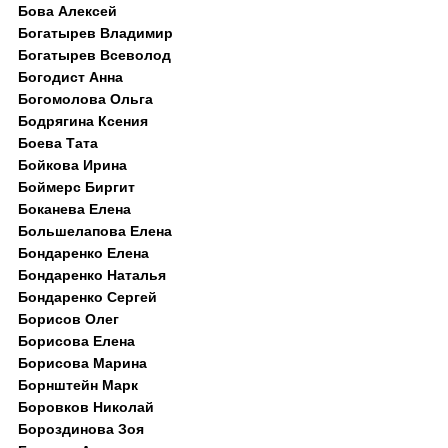
Бова Алексей
Богатырев Владимир
Богатырев Всеволод
Богодист Анна
Богомолова Ольга
Бодрягина Ксения
Боева Тата
Бойкова Ирина
Боймерс Биргит
Боканева Елена
Большелапова Елена
Бондаренко Елена
Бондаренко Наталья
Бондаренко Сергей
Борисов Олег
Борисова Елена
Борисова Марина
Борнштейн Марк
Боровков Николай
Бороздинова Зоя