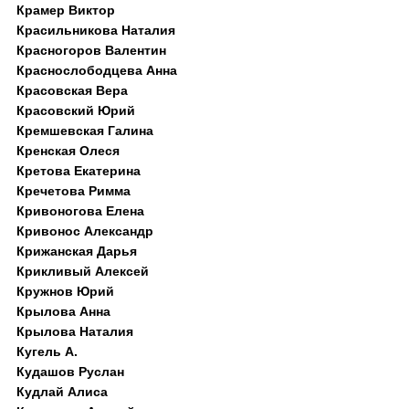
Крамер Виктор
Красильникова Наталия
Красногоров Валентин
Краснослободцева Анна
Красовская Вера
Красовский Юрий
Кремшевская Галина
Кренская Олеся
Кретова Екатерина
Кречетова Римма
Кривоногова Елена
Кривонос Александр
Крижанская Дарья
Крикливый Алексей
Кружнов Юрий
Крылова Анна
Крылова Наталия
Кугель А.
Кудашов Руслан
Кудлай Алиса