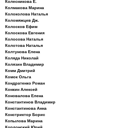
Колесникова Е.
Колмакова Марина
Колоколова Наталья
Коломяжцев Дж.
Колосков Ефим
Колоскова Евгения
Колосова Наталья
Колотова Наталья
Колтунова Елена
Коляда Николай
Колязин Владимир
Комм Дмитрий
Комок Ольга
Кондратенко Роман
Конкин Алексей
Коновалова Елена
Константинов Владимир
Константинова Анна
Констриктор Борис
Копылова Марина
Кордонский Юрий