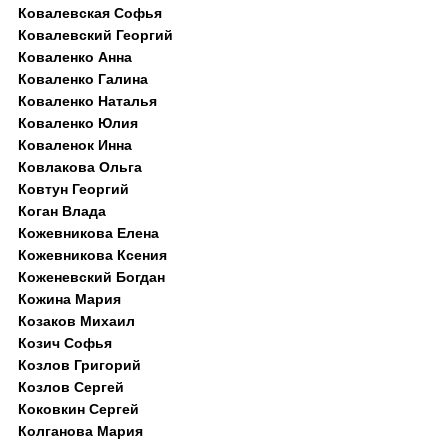
Ковалевская Софья
Ковалевский Георгий
Коваленко Анна
Коваленко Галина
Коваленко Наталья
Коваленко Юлия
Коваленок Инна
Ковлакова Ольга
Ковтун Георгий
Коган Влада
Кожевникова Елена
Кожевникова Ксения
Коженевский Богдан
Кожина Мария
Козаков Михаил
Козич Софья
Козлов Григорий
Козлов Сергей
Коковкин Сергей
Колганова Мария