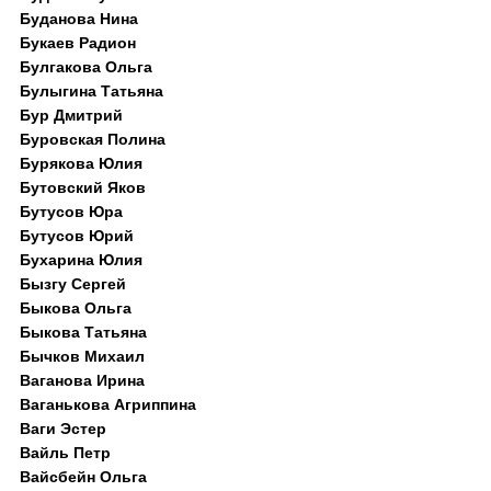
Буданова Нина
Букаев Радион
Булгакова Ольга
Булыгина Татьяна
Бур Дмитрий
Буровская Полина
Бурякова Юлия
Бутовский Яков
Бутусов Юра
Бутусов Юрий
Бухарина Юлия
Бызгу Сергей
Быкова Ольга
Быкова Татьяна
Бычков Михаил
Ваганова Ирина
Ваганькова Агриппина
Ваги Эстер
Вайль Петр
Вайсбейн Ольга