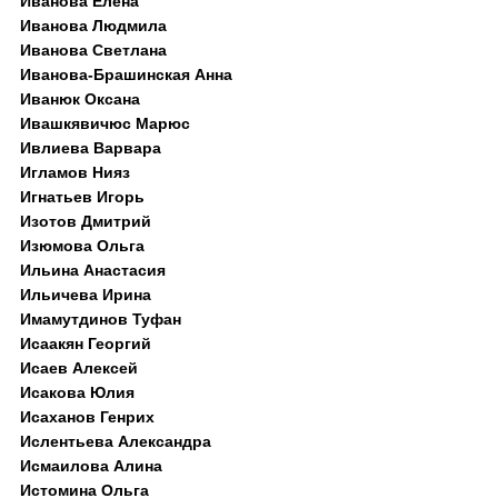
Иванова Елена
Иванова Людмила
Иванова Светлана
Иванова-Брашинская Анна
Иванюк Оксана
Ивашкявичюс Марюс
Ивлиева Варвара
Игламов Нияз
Игнатьев Игорь
Изотов Дмитрий
Изюмова Ольга
Ильина Анастасия
Ильичева Ирина
Имамутдинов Туфан
Исаакян Георгий
Исаев Алексей
Исакова Юлия
Исаханов Генрих
Ислентьева Александра
Исмаилова Алина
Истомина Ольга