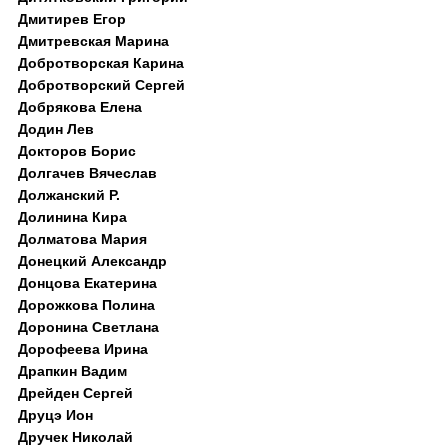
Дмитирев Егор
Дмитревская Марина
Добротворская Карина
Добротворский Сергей
Добрякова Елена
Додин Лев
Докторов Борис
Долгачев Вячеслав
Должанский Р.
Долинина Кира
Долматова Мария
Донецкий Александр
Донцова Екатерина
Дорожкова Полина
Доронина Светлана
Дорофеева Ирина
Драпкин Вадим
Дрейден Сергей
Друцэ Ион
Дручек Николай