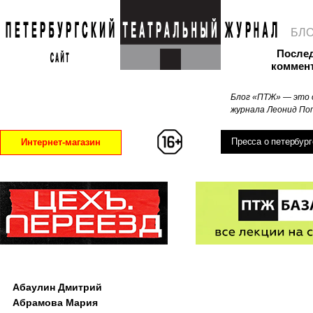
БЛ
После
коммен
Блог «ПТЖ» — это 
журнала Леонид Поп
Пресса о петербург
Интернет-магазин
Абаулин Дмитрий
Абрамова Мария