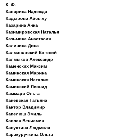
К. Ф.
Каварина Надежда
Кадырова Айсылу
Казарина Анна
Казимировская Наталья
Казьмина Анастасия
Калинина Дина
Калмановский Евгений
Калмыков Александр
Каменских Максим
Каминская Марина
Каминская Наталия
Каминский Леонид
Каммари Ольга
Каневская Татьяна
Кантор Владимир
Капелюш Эмиль
Каплан Вениамин
Капустина Людмила
Каракуручкина Ольга