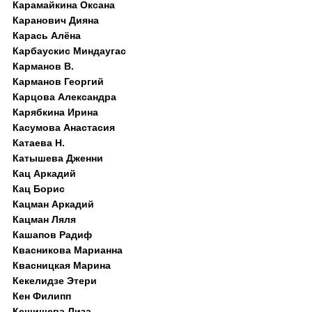
Карамайкина Оксана
Каранович Дияна
Карась Алёна
Карбаускис Миндаугас
Карманов В.
Карманов Георгий
Карцова Александра
Карябкина Ирина
Касумова Анастасия
Катаева Н.
Катышева Дженни
Кац Аркадий
Кац Борис
Кацман Аркадий
Кацман Ляля
Кашапов Радиф
Квасникова Марианна
Квасницкая Марина
Кекелидзе Этери
Кен Филипп
Кешишева Лиза