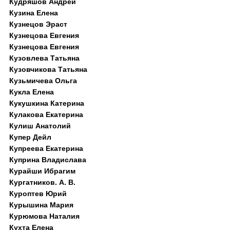
Кудряшов Андрей
Кузина Елена
Кузнецов Эраст
Кузнецова Евгения
Кузнецова Евгения
Кузовлева Татьяна
Кузовчикова Татьяна
Кузьмичева Ольга
Кукла Елена
Кукушкина Катерина
Кулакова Екатерина
Кулиш Анатолий
Купер Дейл
Купреева Екатерина
Куприна Владислава
Курайши Ибрагим
Кургатников. А. В.
Куроптев Юрий
Курышина Мария
Курюмова Наталия
Кухта Елена