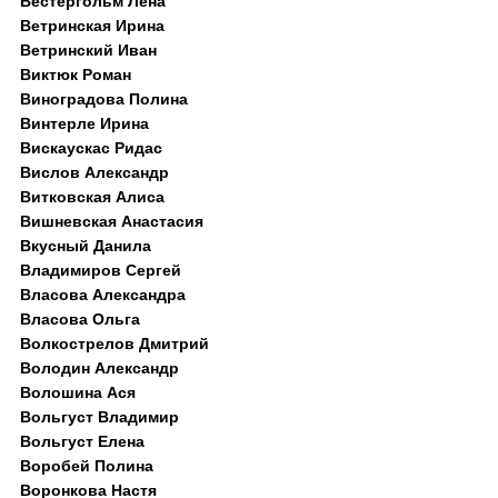
Вестергольм Лена
Ветринская Ирина
Ветринский Иван
Виктюк Роман
Виноградова Полина
Винтерле Ирина
Вискаускас Ридас
Вислов Александр
Витковская Алиса
Вишневская Анастасия
Вкусный Данила
Владимиров Сергей
Власова Александра
Власова Ольга
Волкострелов Дмитрий
Володин Александр
Волошина Ася
Вольгуст Владимир
Вольгуст Елена
Воробей Полина
Воронкова Настя