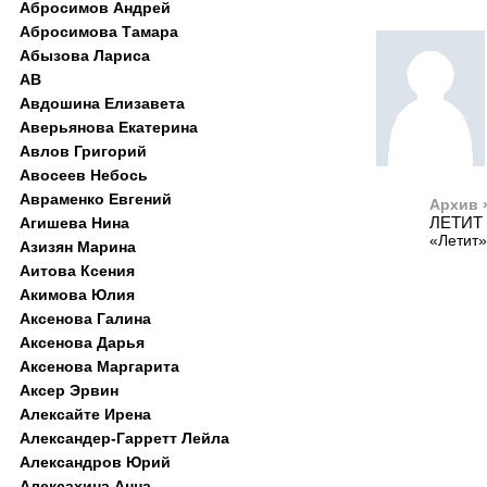
Абросимов Андрей
Абросимова Тамара
Абызова Лариса
АВ
Авдошина Елизавета
Аверьянова Екатерина
Авлов Григорий
Авосеев Небось
Авраменко Евгений
Архив 
ЛЕТИТ
Агишева Нина
«Летит»
Азизян Марина
Аитова Ксения
Акимова Юлия
Аксенова Галина
Аксенова Дарья
Аксенова Маргарита
Аксер Эрвин
Алексайте Ирена
Александер-Гарретт Лейла
Александров Юрий
Алексахина Анна