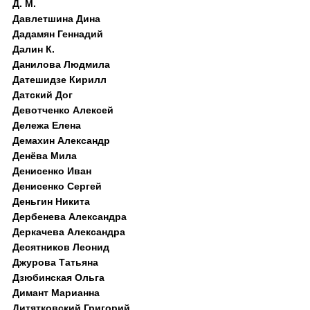
Д. M.
Давлетшина Дина
Дадамян Геннадий
Далин К.
Данилова Людмила
Датешидзе Кирилл
Датский Дог
Девотченко Алексей
Дележа Елена
Демахин Александр
Денёва Мила
Денисенко Иван
Денисенко Сергей
Деньгин Никита
Дербенева Александра
Деркачева Александра
Десятников Леонид
Джурова Татьяна
Дзюбинская Ольга
Димант Марианна
Дитятковский Григорий