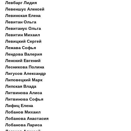
Левбарг Лидия
Левеншус Алексей
Левинская Елена
Левитан Ольга
Левитанус Ольга
Левитин Михаил
Левицкий Сергей
Лежава Софья
Лендова Валерия
Ленский Евгений
Лесникова Полина
Лигусов Александр
Липовецкий Марк
Липская Влада
Литвинова Алиса
Литвинова Софья
Лифиц Елена
Лобанов Михаил
Лобанова Анастасия
Лобанова Лариса