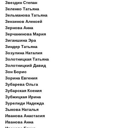
Звездин Степан
Зеленко Татьяна
Зельманова Татьяна
Зензинов Алексей
Зернова Анна
Зерчанинова Мария
Зиганшина Эра
Зиндер Татьяна
Зозулина Наталия
Золотницкая Татьяна
Золотницкий Давид
Зон Борис
Зорина Евгения
Зубарева Ольга
Зубарская Ксения
Зубжицкая Ирина
Зурелиди Надежда
Зыкова Наталья
Иванова Анастасия
Иванова Анна