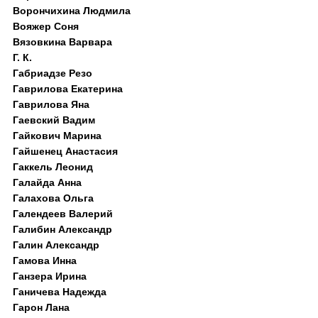
Ворончихина Людмила
Вояжер Соня
Вязовкина Варвара
Г. К.
Габриадзе Резо
Гаврилова Екатерина
Гаврилова Яна
Гаевский Вадим
Гайкович Марина
Гайшенец Анастасия
Гаккель Леонид
Галайда Анна
Галахова Ольга
Галендеев Валерий
Галибин Александр
Галин Александр
Гамова Инна
Ганзера Ирина
Ганичева Надежда
Гарон Лана