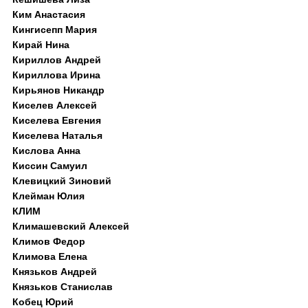
Ким Анастасия
Кингисепп Мария
Кирай Нина
Кириллов Андрей
Кириллова Ирина
Кирьянов Никандр
Киселев Алексей
Киселева Евгения
Киселева Наталья
Кислова Анна
Киссин Самуил
Клевицкий Зиновий
Клейман Юлия
КЛИМ
Климашевский Алексей
Климов Федор
Климова Елена
Князьков Андрей
Князьков Станислав
Кобец Юрий