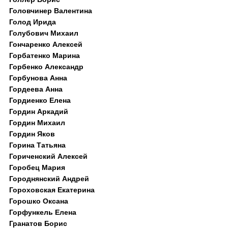
Головчинер Валентина
Голод Ирида
Голубович Михаил
Гончаренко Алексей
Горбатенко Марина
Горбенко Александр
Горбунова Анна
Гордеева Анна
Гордиенко Елена
Гордин Аркадий
Гордин Михаил
Гордин Яков
Горина Татьяна
Гориченский Алексей
Горобец Мария
Городнянский Андрей
Гороховская Екатерина
Горошко Оксана
Горфункель Елена
Гранатов Борис