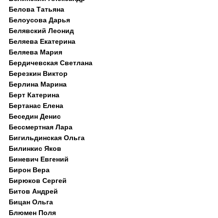
Белова Татьяна
Белоусова Дарья
Белявский Леонид
Беляева Екатерина
Беляева Мария
Бердичевская Светлана
Березкин Виктор
Берлина Марина
Берт Катерина
Бертанас Елена
Беседин Денис
Бессмертная Лара
Бигильдинская Ольга
Билинкис Яков
Биневич Евгений
Бирон Вера
Бирюков Сергей
Битов Андрей
Бицан Ольга
Блюмен Поля