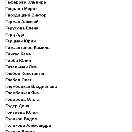
Гафарова Эльвира
Гацалов Марат
Гвоздицкий Виктор
Герман Алексей
Герусова Елена
Герц Ада
Герцман Юрий
Гимаздтинов Камиль
Гинкас Кама
Гирба Юлия
Гительман Лев
Глебов Константин
Глебов Олег
Глембоцкая Владислава
Глембоцкая Яна
Говорова Ольга
Годер Дина
Гойтиева Юлия
Голиков Вадим
Голикова Александра
Голлер Борис