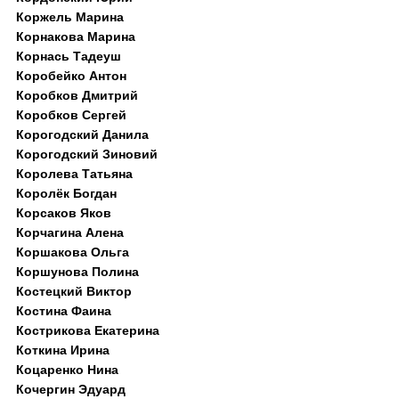
Коржель Марина
Корнакова Марина
Корнась Тадеуш
Коробейко Антон
Коробков Дмитрий
Коробков Сергей
Корогодский Данила
Корогодский Зиновий
Королева Татьяна
Королёк Богдан
Корсаков Яков
Корчагина Алена
Коршакова Ольга
Коршунова Полина
Костецкий Виктор
Костина Фаина
Кострикова Екатерина
Коткина Ирина
Коцаренко Нина
Кочергин Эдуард