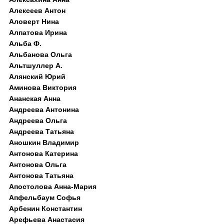
Алексеев Антон
Аловерт Нина
Алпатова Ирина
Альба Ф.
Альбанова Ольга
Альтшуллер А.
Алянский Юрий
Аминова Виктория
Ананская Анна
Андреева Антонина
Андреева Ольга
Андреева Татьяна
Аношкин Владимир
Антонова Катерина
Антонова Ольга
Антонова Татьяна
Апостолова Анна-Мария
Апфельбаум Софья
Арбенин Константин
Арефьева Анастасия