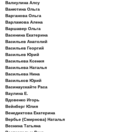
Валиулина Алсу
Ванютина Ольга
Варганова Ольга
Варламова Алена
Варшавер Ольга
Васенина Екатерина
Васильев Анатолий
Васильев Георгий
Васильев Юрий
Васильева Ксения
Васильева Наталья
Васильева Нина
Васильков Юрий
Васинаускайте Раса
Ваулина Е.
Вдовенко Игорь
Вейнберг Юлия
Венедиктова Екатерина
Вербье (Смирнова) Наталья
Веснина Татьяна