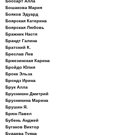
Боссарт Алла
Бошакова Мария
Бояков Эдуард
Боярская Катерина
Боярская Любовь
Бражник Настя
Брандт Галина
Братский К.
Бреслав Лев
Бржезинская Карина
Бройдо Юлия
Брокк Эльза
Брондз Ирина
Брук Алла
Брусникин Дмитрий
Брусникина Марина
Брушин Я.
Брюн Павел
Бубень Анджей
Бугаков Виктор
Будаева Туяна