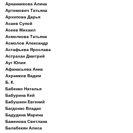
Арканникова Алина
Артимович Татьяна
Архипова Дарья
Асаев Супой
Асеев Михаил
Асмолкова Татьяна
Асмолов Александр
Астафьева Ярослава
Астрахан Дмитрий
Ауг Юлия
Афанасьева Анна
Ахрамков Вадим
Б. К.
Бабенко Наталья
Бабурина Кей
Бабушкин Евгений
Багдонас Владас
Бадудина Марина
Баженова Светлана
Балабекян Алиса