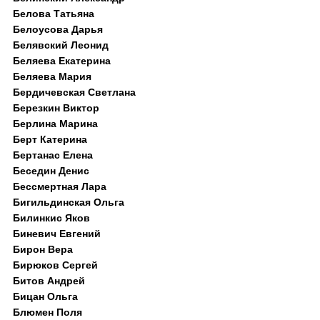
Белова Татьяна
Белоусова Дарья
Белявский Леонид
Беляева Екатерина
Беляева Мария
Бердичевская Светлана
Березкин Виктор
Берлина Марина
Берт Катерина
Бертанас Елена
Беседин Денис
Бессмертная Лара
Бигильдинская Ольга
Билинкис Яков
Биневич Евгений
Бирон Вера
Бирюков Сергей
Битов Андрей
Бицан Ольга
Блюмен Поля