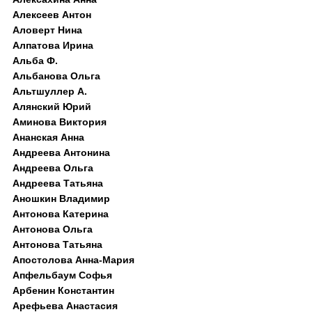
Алексеев Антон
Аловерт Нина
Алпатова Ирина
Альба Ф.
Альбанова Ольга
Альтшуллер А.
Алянский Юрий
Аминова Виктория
Ананская Анна
Андреева Антонина
Андреева Ольга
Андреева Татьяна
Аношкин Владимир
Антонова Катерина
Антонова Ольга
Антонова Татьяна
Апостолова Анна-Мария
Апфельбаум Софья
Арбенин Константин
Арефьева Анастасия