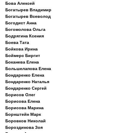
Бова Алексей
Богатырев Владимир
Богатырев Всеволод
Богодист Анна
Богомолова Ольга
Бодрягина Ксения
Боева Тата
Бойкова Ирина
Боймерс Биргит
Боканева Елена
Большелапова Елена
Бондаренко Елена
Бондаренко Наталья
Бондаренко Сергей
Борисов Олег
Борисова Елена
Борисова Марина
Борнштейн Марк
Боровков Николай
Бороздинова Зоя