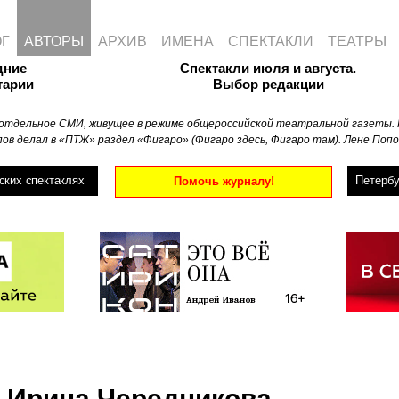
ОГ
АВТОРЫ
АРХИВ
ИМЕНА
СПЕКТАКЛИ
ТЕАТРЫ
дние
Спектакли июля и августа.
тарии
Выбор редакции
отдельное СМИ, живущее в режиме общероссийской театральной газеты. 
ов делал в «ПТЖ» раздел «Фигаро» (Фигаро здесь, Фигаро там). Лене Попо
ских спектаклях
Петербу
Помочь журналу!
Ирина Чередникова