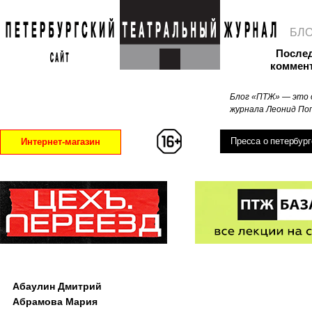
БЛ
После
коммен
Блог «ПТЖ» — это 
журнала Леонид Поп
Пресса о петербург
Интернет-магазин
Абаулин Дмитрий
Абрамова Мария