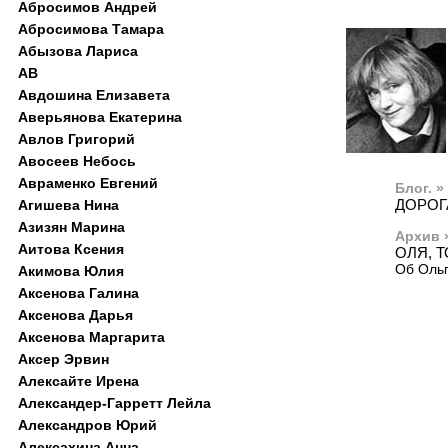
Абросимов Андрей
Абросимова Тамара
Абызова Лариса
АВ
Авдошина Елизавета
Аверьянова Екатерина
Авлов Григорий
Авосеев Небось
Авраменко Евгений
Блог. »
ДОРОГ
Агишева Нина
Азизян Марина
Архив 
Аитова Ксения
ОЛЯ, Т
Об Оль
Акимова Юлия
Аксенова Галина
Аксенова Дарья
Аксенова Маргарита
Аксер Эрвин
Алексайте Ирена
Александер-Гарретт Лейла
Александров Юрий
Алексахина Анна