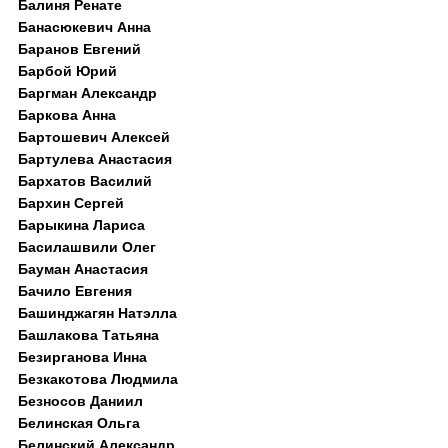
Балиня Ренате
Банасюкевич Анна
Баранов Евгений
Барбой Юрий
Баргман Александр
Баркова Анна
Бартошевич Алексей
Бартулева Анастасия
Бархатов Василий
Бархин Сергей
Барыкина Лариса
Басилашвили Олег
Бауман Анастасия
Бачило Евгения
Башинджагян Натэлла
Башлакова Татьяна
Безирганова Инна
Безкакотова Людмила
Безносов Даниил
Белинская Ольга
Белинский Александр