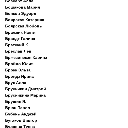
Боссарт Алла
Бошакова Мария
Бояков Эдуард
Боярская Катерина
Боярская Любовь
Бражник Настя
Брандт Галина
Братский К.
Бреслав Лев
Бржезинская Карина
Бройдо Юлия
Брокк Эльза
Брондз Ирина
Брук Алла
Брусникин Дмитрий
Брусникина Марина
Брушин Я.
Брюн Павел
Бубень Анджей
Бугаков Виктор
Будаева Туяна