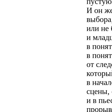
пустую
И он же
выбора,
или не
и млад
в понят
в понят
от след
который
в начал
сцены, 
и в пь
прорыв