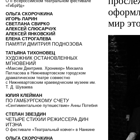
просле
О II Всероссийском театральном фестивале
«ГиБрИд»
оформл
ОЛЬГА СКОРОЧКИНА
ИГОРЬ ЛАРИН
мир это
СВЕТЛАНА СВИРКО
АЛЕКСЕЙ СЛЮСАРЧУК
АЛЕКСЕЙ ЯНКОВСКИЙ
ЕЛЕНА СТРОГАЛЕВА
ПАМЯТИ ДМИТРИЯ ПОДНОЗОВА
ТАТЬЯНА ТИХОНОВЕЦ
ХУДОЖНИК ОСТАНОВЛЕННЫХ
МГНОВЕНИЙ
«Максим Дмитриев. Хроникер» Михаила
Патласова в Нижневартовском городском
драматическом театре совместно
с Нижневартовским краеведческим музеем им.
Т. Д. Шуваева
ЮЛИЯ КЛЕЙМАН
ПО ГАМБУРГСКОМУ СЧЕТУ
«Сентиментальное путешествие» Анны Потебня
СТЕПАН ЗВЕЗДИН
ЧЕТЫРЕ СТИХИИ РЕЖИССЕРА ДИН
ИТЭНА
О фестивале «Театральный ковчег» в Нанкине
ОЛЬГА СКОРОЧКИНА