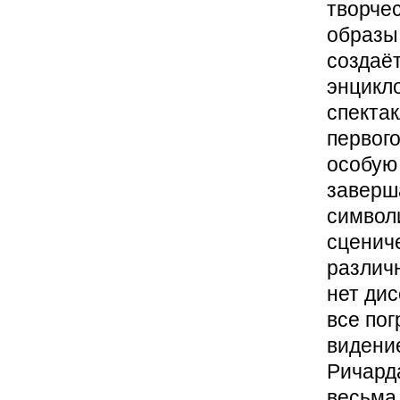
творче
образы
создаё
энцикл
спекта
первого
особую 
заверш
символ
сцениче
различ
нет дис
все пог
видени
Ричарда
весьма 