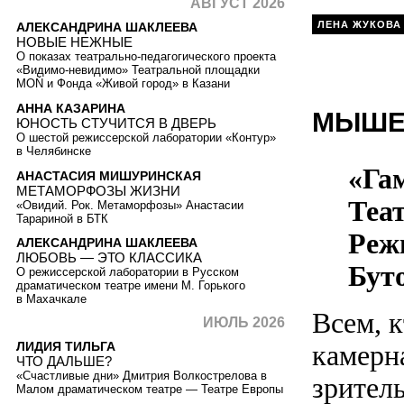
АВГУСТ 2026
ЛЕНА ЖУКОВА
АЛЕКСАНДРИНА ШАКЛЕЕВА
НОВЫЕ НЕЖНЫЕ
О показах театрально-педагогического проекта
«Видимо-невидимо» Театральной площадки
MOŇ и Фонда «Живой город» в Казани
АННА КАЗАРИНА
МЫШЕ
ЮНОСТЬ СТУЧИТСЯ В ДВЕРЬ
О шестой режиссерской лаборатории «Контур»
в Челябинске
«Га
АНАСТАСИЯ МИШУРИНСКАЯ
МЕТАМОРФОЗЫ ЖИЗНИ
Теа
«Овидий. Рок. Метаморфозы» Анастасии
Тарариной в БТК
Реж
АЛЕКСАНДРИНА ШАКЛЕЕВА
ЛЮБОВЬ — ЭТО КЛАССИКА
Буто
О режиссерской лаборатории в Русском
драматическом театре имени М. Горького
в Махачкале
Всем, к
ИЮЛЬ 2026
ЛИДИЯ ТИЛЬГА
камерн
ЧТО ДАЛЬШЕ?
«Счастливые дни» Дмитрия Волкострелова в
зрител
Малом драматическом театре — Театре Европы