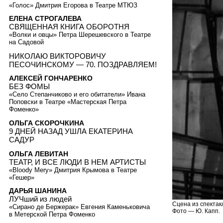
«Голос» Дмитрия Егорова в Театре МТЮЗ
ЕЛЕНА СТРОГАЛЕВА
СВЯЩЕННАЯ КНИГА ОБОРОТНЯ
«Волки и овцы» Петра Шерешевского в Театре
на Садовой
НИКОЛАЮ ВИКТОРОВИЧУ
ПЕСОЧИНСКОМУ — 70. ПОЗДРАВЛЯЕМ!
АЛЕКСЕЙ ГОНЧАРЕНКО
БЕЗ ФОМЫ
«Село Степанчиково и его обитатели» Ивана
Поповски в Театре «Мастерская Петра
Фоменко»
ОЛЬГА СКОРОЧКИНА
9 ДНЕЙ НАЗАД УШЛА ЕКАТЕРИНА
САДУР
ОЛЬГА ЛЕВИТАН
ТЕАТР, И ВСЕ ЛЮДИ В НЕМ АРТИСТЫ
«Bloody Mery» Дмитрия Крымова в Театре
«Гешер»
ДАРЬЯ ШАНИНА
ЛУЧший из людей
Сцена из спектак
«Сирано де Бержерак» Евгения Каменьковича
Фото — Ю. Капп.
в Метерской Петра Фоменко