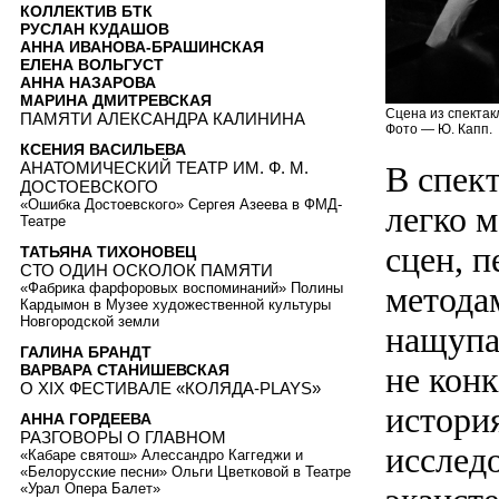
КОЛЛЕКТИВ БТК
РУСЛАН КУДАШОВ
АННА ИВАНОВА-БРАШИНСКАЯ
ЕЛЕНА ВОЛЬГУСТ
АННА НАЗАРОВА
МАРИНА ДМИТРЕВСКАЯ
Сцена из спектак
ПАМЯТИ АЛЕКСАНДРА КАЛИНИНА
Фото — Ю. Капп.
КСЕНИЯ ВАСИЛЬЕВА
АНАТОМИЧЕСКИЙ ТЕАТР ИМ. Ф. М.
В спек
ДОСТОЕВСКОГО
«Ошибка Достоевского» Сергея Азеева в ФМД-
легко 
Театре
сцен, 
ТАТЬЯНА ТИХОНОВЕЦ
СТО ОДИН ОСКОЛОК ПАМЯТИ
«Фабрика фарфоровых воспоминаний» Полины
метода
Кардымон в Музее художественной культуры
Новгородской земли
нащупа
ГАЛИНА БРАНДТ
не конк
ВАРВАРА СТАНИШЕВСКАЯ
О XIX ФЕСТИВАЛЕ «КОЛЯДА-PLAYS»
истори
АННА ГОРДЕЕВА
РАЗГОВОРЫ О ГЛАВНОМ
исслед
«Кабаре святош» Алессандро Каггеджи и
«Белорусские песни» Ольги Цветковой в Театре
«Урал Опера Балет»