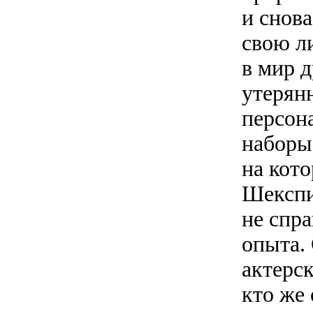
и снова
свою л
в мир 
утерян
персон
наборы 
на кот
Шекспи
не спра
опыта.
актерс
кто же 