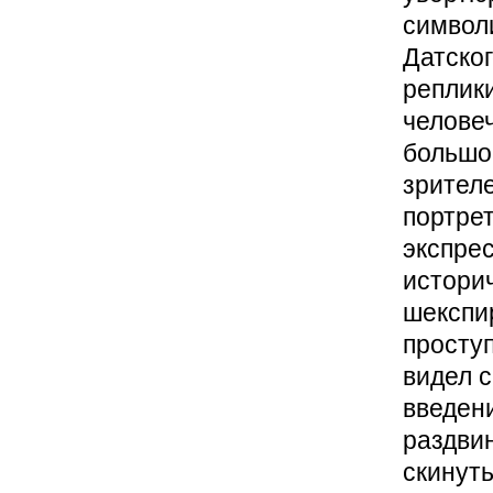
символи
Датског
реплик
челове
большо
зрител
портрет
экспре
историч
шекспи
проступ
видел 
введен
раздвин
скинуть