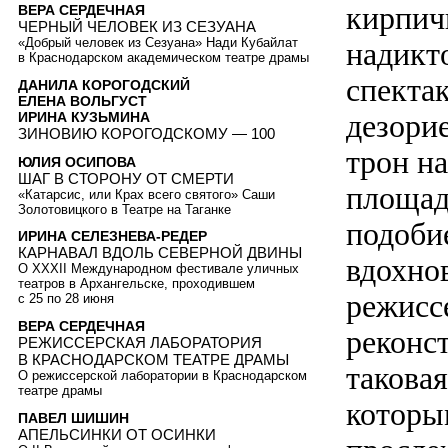
кирпичн
ВЕРА СЕРДЕЧНАЯ
ЧЕРНЫЙ ЧЕЛОВЕК ИЗ СЕЗУАНА
«Добрый человек из Сезуана» Нади Кубайлат
надикт
в Краснодарском академическом театре драмы
спекта
ДАНИЛА КОРОГОДСКИЙ
ЕЛЕНА ВОЛЬГУСТ
дезори
ИРИНА КУЗЬМИНА
ЗИНОВИЮ КОРОГОДСКОМУ — 100
трон н
ЮЛИЯ ОСИПОВА
ШАГ В СТОРОНУ ОТ СМЕРТИ
площад
«Катарсис, или Крах всего святого» Саши
Золотовицкого в Театре на Таганке
подоби
ИРИНА СЕЛЕЗНЕВА-РЕДЕР
КАРНАВАЛ ВДОЛЬ СЕВЕРНОЙ ДВИНЫ
вдохно
О XXXII Международном фестивале уличных
театров в Архангельске, проходившем
режисс
с 25 по 28 июня
ВЕРА СЕРДЕЧНАЯ
реконс
РЕЖИССЕРСКАЯ ЛАБОРАТОРИЯ
В КРАСНОДАРСКОМ ТЕАТРЕ ДРАМЫ
таковая
О режиссерской лаборатории в Краснодарском
театре драмы
которы
ПАВЕЛ ШИШИН
АПЕЛЬСИНКИ ОТ ОСИНКИ