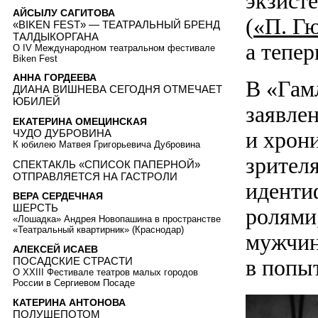
экзист
АЙСЫЛУ САГИТОВА
(
«П. Г
«BIKEN FEST» — ТЕАТРАЛЬНЫЙ БРЕНД
ТАЛДЫКОРГАНА
а тепе
О IV Международном театральном фестивале
Biken Fest
АННА ГОРДЕЕВА
В «Гам
ДИАНА ВИШНЕВА СЕГОДНЯ ОТМЕЧАЕТ
ЮБИЛЕЙ
заявле
ЕКАТЕРИНА ОМЕЦИНСКАЯ
и хрон
ЧУДО ДУБРОВИНА
К юбилею Матвея Григорьевича Дубровина
зрителя
СПЕКТАКЛЬ «СПИСОК ПАПЕРНОЙ»
ОТПРАВЛЯЕТСЯ НА ГАСТРОЛИ
иденти
ВЕРА СЕРДЕЧНАЯ
ШЕРСТЬ
ролями
«Лошадка» Андрея Новопашина в пространстве
«Театральный квартирник» (Краснодар)
мужчин
АЛЕКСЕЙ ИСАЕВ
ПОСАДСКИЕ СТРАСТИ
в попы
О XXIII Фестивале театров малых городов
России в Сергиевом Посаде
КАТЕРИНА АНТОНОВА
ПОЛУШЕПОТОМ