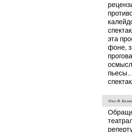
реценз
против
калейдо
спектак
эта про
фоне, з
прогова
осмысл
пьесы… 
спектак
Олег В. Кали
Обраще
театра
реперту