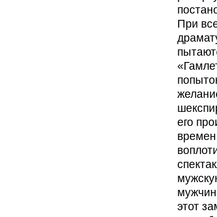
постан
При все
драмату
пытаютс
«Гамле
попыток
желание
шекспи
его пр
времен 
воплот
спекта
мужску
мужчин,
этот за