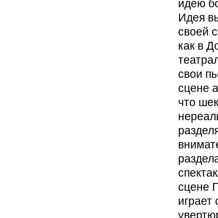
идею бо
Идея в
своей с
как в 
театра
свои пь
сцене 
что ше
нереаль
разделя
внимате
раздел
спекта
сцене Г
играет 
увертюр