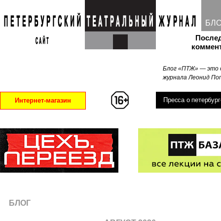
БЛ
После
коммен
Блог «ПТЖ» — это 
журнала Леонид Поп
Пресса о петербург
Интернет-магазин
БЛОГ