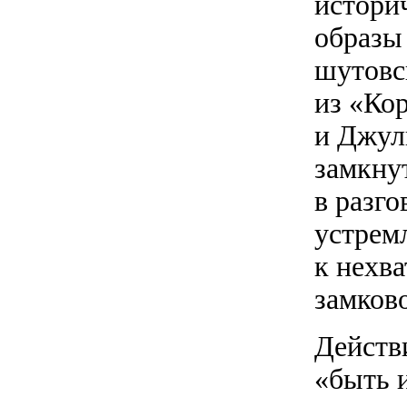
истори
образы
шутовс
из «Ко
и Джул
замкну
в разго
устрем
к нехва
замков
Действ
«быть 