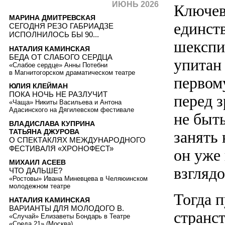
ИЮНЬ 2026
Ключев
МАРИНА ДМИТРЕВСКАЯ
единст
СЕГОДНЯ РЕЗО ГАБРИАДЗЕ
ИСПОЛНИЛОСЬ БЫ 90...
шекспи
НАТАЛИЯ КАМИНСКАЯ
БЕДА ОТ СЛАБОГО СЕРДЦА
упитан
«Слабое сердце» Анны Потебни
в Магнитогорском драматическом театре
первом
ЮЛИЯ КЛЕЙМАН
ПОКА НОЧЬ НЕ РАЗЛУЧИТ
перед 
«Чаща» Никиты Васильева и Антона
Адасинского на Дягилевском фестивале
не быть
ВЛАДИСЛАВА КУПРИНА
ТАТЬЯНА ДЖУРОВА
занять 
О СПЕКТАКЛЯХ МЕЖДУНАРОДНОГО
ФЕСТИВАЛЯ «ХРОНОФЕСТ»
он уже
МИХАИЛ АСЕЕВ
взглядо
ЧТО ДАЛЬШЕ?
«Ростовы» Ивана Миневцева в Челяюинском
молодежном театре
Тогда 
НАТАЛИЯ КАМИНСКАЯ
ВАРИАНТЫ ДЛЯ МОЛОДОГО В.
странс
«Случай» Елизаветы Бондарь в Театре
«Среда 21» (Москва)