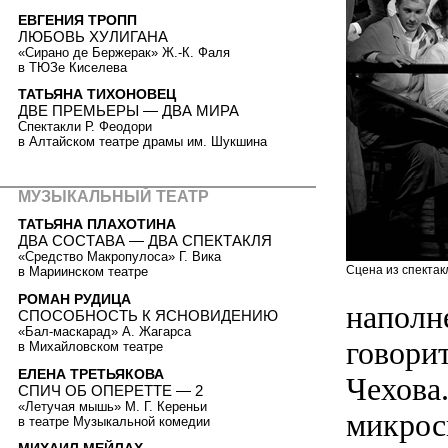
ЕВГЕНИЯ ТРОПП
ЛЮБОВЬ ХУЛИГАНА
«Сирано де Бержерак» Ж.-К. Фаля
в ТЮЗе Киселева
ТАТЬЯНА ТИХОНОВЕЦ
ДВЕ ПРЕМЬЕРЫ — ДВА МИРА
Спектакли Р. Феодори
в Алтайском театре драмы им. Шукшина
МУЗЫКАЛЬНЫЙ ТЕАТР
ТАТЬЯНА ПЛАХОТИНА
ДВА СОСТАВА — ДВА СПЕКТАКЛЯ
«Средство Макропулоса» Г. Вика
Сцена из спектак
в Мариинском театре
РОМАН РУДИЦА
наполн
СПОСОБНОСТЬ К ЯСНОВИДЕНИЮ
«Бал-маскарад» А. Жагарса
говори
в Михайловском театре
ЕЛЕНА ТРЕТЬЯКОВА
Чехова
СПИЧ ОБ ОПЕРЕТТЕ — 2
«Летучая мышь» М. Г. Кереньи
микрос
в театре Музыкальной комедии