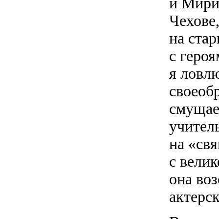
и Мири
Чехове
на ста
с героя
я ловл
своеоб
смущае
учител
на «св
с вели
она во
актерск