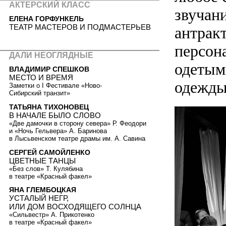
АКТЕРСКИЙ КЛАСС
звучани
ЕЛЕНА ГОРФУНКЕЛЬ
ТЕАТР МАСТЕРОВ И ПОДМАСТЕРЬЕВ
антракт
персон
ДАЛИ НЕОГЛЯДНЫЕ
одетым
ВЛАДИМИР СПЕШКОВ
МЕСТО И ВРЕМЯ
одежды
Заметки о I Фестивале «Ново-
Сибирский транзит»
ТАТЬЯНА ТИХОНОВЕЦ
В НАЧАЛЕ БЫЛО СЛОВО
«Две дамочки в сторону севера» Р. Феодори
и «Ночь Гельвера» А. Баринова
в Лысьвенском театре драмы им. А. Савина
СЕРГЕЙ САМОЙЛЕНКО
ЦВЕТНЫЕ ТАНЦЫ
«Без слов» Т. Кулябина
в театре «Красный факел»
ЯНА ГЛЕМБОЦКАЯ
УСТАЛЫЙ НЕГР,
ИЛИ ДОМ ВОСХОДЯЩЕГО СОЛНЦА
«Сильвестр» А. Прикотенко
в театре «Красный факел»