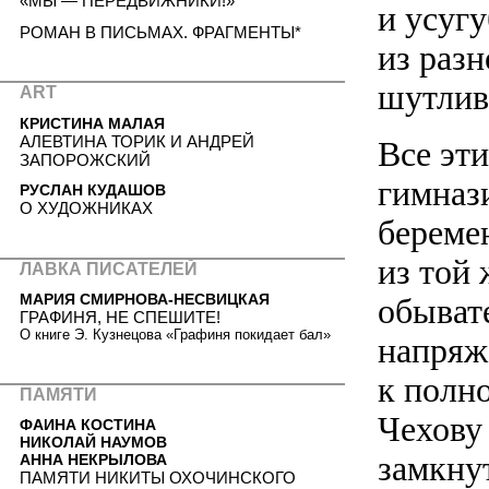
«МЫ — ПЕРЕДВИЖНИКИ!»
и усуг
РОМАН В ПИСЬМАХ. ФРАГМЕНТЫ*
из раз
шутлив
ART
КРИСТИНА МАЛАЯ
АЛЕВТИНА ТОРИК И АНДРЕЙ
Все эти
ЗАПОРОЖСКИЙ
гимназ
РУСЛАН КУДАШОВ
О ХУДОЖНИКАХ
береме
из той
ЛАВКА ПИСАТЕЛЕЙ
МАРИЯ СМИРНОВА-НЕСВИЦКАЯ
обыват
ГРАФИНЯ, НЕ СПЕШИТЕ!
О книге Э. Кузнецова «Графиня покидает бал»
напряж
к полн
ПАМЯТИ
Чехову
ФАИНА КОСТИНА
НИКОЛАЙ НАУМОВ
замкнут
АННА НЕКРЫЛОВА
ПАМЯТИ НИКИТЫ ОХОЧИНСКОГО