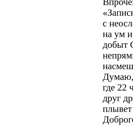
Впроче
«Запис
с неос
на ум 
добыт 
непрямы
насмеш
Думаю,
где 22 
друг др
плывет 
Доброг