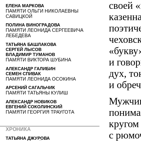
своей 
ЕЛЕНА МАРКОВА
ПАМЯТИ ОЛЬГИ НИКОЛАЕВНЫ
казенн
САВИЦКОЙ
поэтиче
ПОЛИНА ВИНОГРАДОВА
ПАМЯТИ ЛЕОНИДА СЕРГЕЕВИЧА
ЛЕБЕДЕВА
чеховск
ТАТЬЯНА БАШЛАКОВА
«букву
СЕРГЕЙ ЛЫСОВ
ВЛАДИМИР ТУМАНОВ
и гово
ПАМЯТИ ВИКТОРА ШУБИНА
АЛЕКСАНДР ГАЛИБИН
дух, т
СЕМЕН СПИВАК
ПАМЯТИ ЛЕОНИДА ОСОКИНА
и обре
АРСЕНИЙ САГАЛЬЧИК
ПАМЯТИ ТАТЬЯНЫ КУЛИШ
Мужчин
АЛЕКСАНДР НОВИКОВ
ЕВГЕНИЙ СОКОЛИНСКИЙ
понима
ПАМЯТИ ГЕОРГИЯ ТРАУГОТА
кругом
ХРОНИКА
с рюмо
ТАТЬЯНА ДЖУРОВА