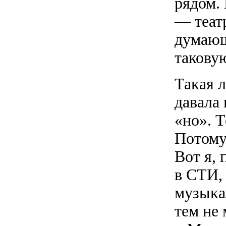
рядом.
— теат
думающ
такову
Такая л
давала
«но». 
Потому 
Вот я,
в СТИ, 
музыка
тем не 