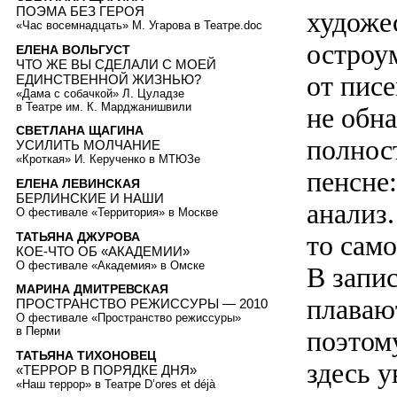
ПОЭМА БЕЗ ГЕРОЯ
художе
«Час восемнадцать» М. Угарова в Театре.doc
остроу
ЕЛЕНА ВОЛЬГУСТ
ЧТО ЖЕ ВЫ СДЕЛАЛИ С МОЕЙ
от писе
ЕДИНСТВЕННОЙ ЖИЗНЬЮ?
«Дама с собачкой» Л. Цуладзе
в Театре им. К. Марджанишвили
не обн
СВЕТЛАНА ЩАГИНА
полнос
УСИЛИТЬ МОЛЧАНИЕ
«Кроткая» И. Керученко в МТЮЗе
пенсне
ЕЛЕНА ЛЕВИНСКАЯ
БЕРЛИНСКИЕ И НАШИ
анализ.
О фестивале «Территория» в Москве
ТАТЬЯНА ДЖУРОВА
то само
КОЕ-ЧТО ОБ «АКАДЕМИИ»
О фестивале «Академия» в Омске
В запи
МАРИНА ДМИТРЕВСКАЯ
плаваю
ПРОСТРАНСТВО РЕЖИССУРЫ — 2010
О фестивале «Пространство режиссуры»
в Перми
поэтом
ТАТЬЯНА ТИХОНОВЕЦ
здесь 
«ТЕРРОР В ПОРЯДКЕ ДНЯ»
«Наш террор» в Театре D’ores et déjà