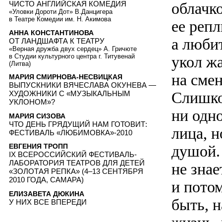
ЧИСТО АНГЛИЙСКАЯ КОМЕДИЯ
облачк
«Уловки Дороти Дот» В.Данцигера
в Театре Комедии им. Н. Акимова
ее репл
АННА КОНСТАНТИНОВА
а люби
ОТ ЛАНДШАФТА К ТЕАТРУ
«Верная дружба двух сердец» А. Гричюте
в Студии культурного центра г. Титувенай
укол ж
(Литва)
на смен
МАРИЯ СМИРНОВА-НЕСВИЦКАЯ
ВЫПУСКНИКИ ВЯЧЕСЛАВА ОКУНЕВА —
Слишко
ХУДОЖНИКИ С «МУЗЫКАЛЬНЫМ
УКЛОНОМ»?
ни одн
МАРИЯ СИЗОВА
ЧТО ДЕНЬ ГРЯДУЩИЙ НАМ ГОТОВИТ:
лица, н
ФЕСТИВАЛЬ «ЛЮБИМОВКА»-2010
душой. 
ЕВГЕНИЯ ТРОПП
IX ВСЕРОССИЙСКИЙ ФЕСТИВАЛЬ-
ЛАБОРАТОРИЯ ТЕАТРОВ ДЛЯ ДЕТЕЙ
не знае
«ЗОЛОТАЯ РЕПКА» (4–13 СЕНТЯБРЯ
2010 ГОДА, САМАРА)
и потом
ЕЛИЗАВЕТА ДЮКИНА
быть, н
У НИХ ВСЕ ВПЕРЕДИ