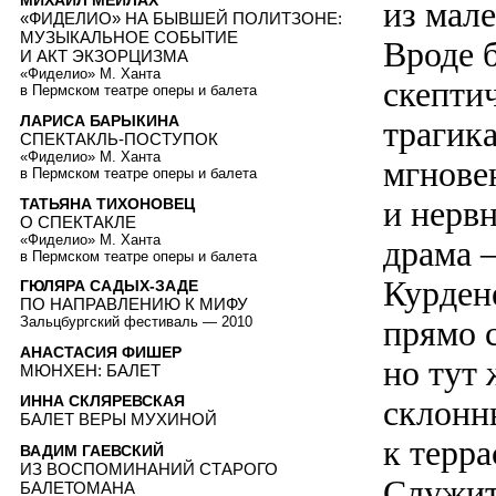
МИХАИЛ МЕЙЛАХ
из мал
«ФИДЕЛИО» НА БЫВШЕЙ ПОЛИТЗОНЕ:
МУЗЫКАЛЬНОЕ СОБЫТИЕ
Вроде 
И АКТ ЭКЗОРЦИЗМА
«Фиделио» М. Ханта
скепти
в Пермском театре оперы и балета
ЛАРИСА БАРЫКИНА
трагика
СПЕКТАКЛЬ-ПОСТУПОК
«Фиделио» М. Ханта
мгнове
в Пермском театре оперы и балета
и нерв
ТАТЬЯНА ТИХОНОВЕЦ
О СПЕКТАКЛЕ
«Фиделио» М. Ханта
драма 
в Пермском театре оперы и балета
Курден
ГЮЛЯРА САДЫХ-ЗАДЕ
ПО НАПРАВЛЕНИЮ К МИФУ
прямо 
Зальцбургский фестиваль — 2010
АНАСТАСИЯ ФИШЕР
но тут 
МЮНХЕН: БАЛЕТ
ИННА СКЛЯРЕВСКАЯ
склонн
БАЛЕТ ВЕРЫ МУХИНОЙ
к терр
ВАДИМ ГАЕВСКИЙ
ИЗ ВОСПОМИНАНИЙ СТАРОГО
Служит
БАЛЕТОМАНА