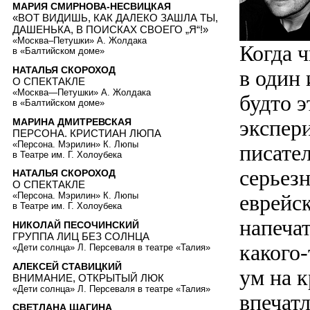
МАРИЯ СМИРНОВА-НЕСВИЦКАЯ
«ВОТ ВИДИШЬ, КАК ДАЛЕКО ЗАШЛА ТЫ,
ДАШЕНЬКА, В ПОИСКАХ СВОЕГО „Я“!»
«Москва–Петушки» А. Жолдака
Когда 
в «Балтийском доме»
НАТАЛЬЯ СКОРОХОД
в один 
О СПЕКТАКЛЕ
«Москва—Петушки» А. Жолдака
будто э
в «Балтийском доме»
экспер
МАРИНА ДМИТРЕВСКАЯ
ПЕРСОНА. КРИСТИАН ЛЮПА
«Персона. Мэрилин» К. Люпы
писате
в Театре им. Г. Холоубека
серьез
НАТАЛЬЯ СКОРОХОД
О СПЕКТАКЛЕ
еврейс
«Персона. Мэрилин» К. Люпы
в Театре им. Г. Холоубека
напечат
НИКОЛАЙ ПЕСОЧИНСКИЙ
ГРУППА ЛИЦ БЕЗ СОЛНЦА
какого
«Дети солнца» Л. Персеваля в театре «Талия»
АЛЕКСЕЙ СТАВИЦКИЙ
ум на к
ВНИМАНИЕ, ОТКРЫТЫЙ ЛЮК
«Дети солнца» Л. Персеваля в театре «Талия»
впечат
СВЕТЛАНА ЩАГИНА