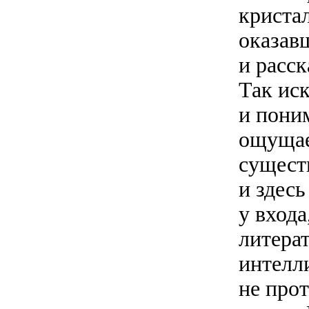
кристал
оказав
и расс
Так ис
и поним
ощущае
существ
и здесь
у входа
литера
интелл
не про