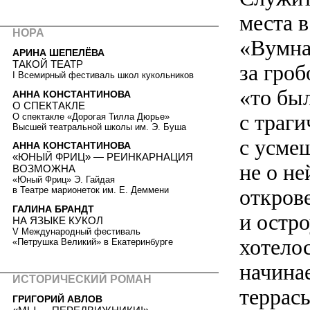
места 
НОРА
«Вумна
АРИНА ШЕПЕЛЁВА
ТАКОЙ ТЕАТР
за гро
I Всемирный фестиваль школ кукольников
«то бы
АННА КОНСТАНТИНОВА
О СПЕКТАКЛЕ
с траг
О спектакле «Дорогая Тилла Дюрье»
Высшей театральной школы им. Э. Буша
с усмеш
АННА КОНСТАНТИНОВА
«ЮНЫЙ ФРИЦ» — РЕИНКАРНАЦИЯ
не о не
ВОЗМОЖНА
«Юный Фриц» Э. Гайдая
откров
в Театре марионеток им. Е. Деммени
ГАЛИНА БРАНДТ
и остро
НА ЯЗЫКЕ КУКОЛ
V Международный фестиваль
хотелос
«Петрушка Великий» в Екатеринбурге
начинае
ИСТОРИЧЕСКИЙ РОМАН
террас
ГРИГОРИЙ АВЛОВ