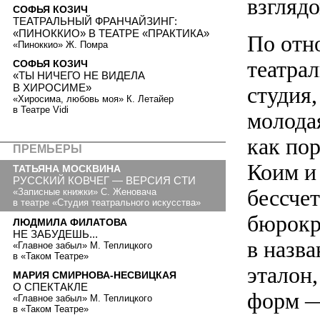
взглядо
СОФЬЯ КОЗИЧ
ТЕАТРАЛЬНЫЙ ФРАНЧАЙЗИНГ:
«ПИНОККИО» В ТЕАТРЕ «ПРАКТИКА»
По отн
«Пиноккио» Ж. Помра
театра
СОФЬЯ КОЗИЧ
«ТЫ НИЧЕГО НЕ ВИДЕЛА
В ХИРОСИМЕ»
студия
«Хиросима, любовь моя» К. Летайер
в Театре Vidi
молодая
как по
ПРЕМЬЕРЫ
Коим и
ТАТЬЯНА МОСКВИНА
РУССКИЙ КОВЧЕГ — ВЕРСИЯ СТИ
бессче
«Записные книжки» С. Женовача
в театре «Студия театрального искусства»
бюрокр
ЛЮДМИЛА ФИЛАТОВА
НЕ ЗАБУДЕШЬ...
в назв
«Главное забыл» М. Теплицкого
в «Таком Театре»
эталон
МАРИЯ СМИРНОВА-НЕСВИЦКАЯ
О СПЕКТАКЛЕ
форм —
«Главное забыл» М. Теплицкого
в «Таком Театре»