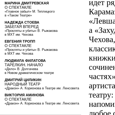
идет р
МАРИНА ДМИТРЕВСКАЯ
О СПЕКТАКЛЕ
Карама
«Главное забыл» М. Теплицкого
в «Таком Театре»
«Левша
НАДЕЖДА СТОЕВА
ЗАБЕГАЯ ВПЕРЕД
а «Зах
«Прокляты и убиты» В. Рыжакова
в МХТ им. Чехова
Чехова
ЕВГЕНИЯ ТРОПП
О СПЕКТАКЛЕ
классик
«Прокляты и убиты» В. Рыжакова
в МХТ им. Чехова
книжки
ЛЮДМИЛА ФИЛАТОВА
сочине
ТАРЕЛКИН. НАЧАЛО
«Дело» В. Долгачева
в Новом драматическом театре
частях
ДМИТРИЙ ЦИЛИКИН
артист
НАРОДНЫЙ ТЕАТР
«Дракон» А. Корионова в Театре им. Ленсовета
театру:
ВИКТОРИЯ АМИНОВА
О СПЕКТАКЛЕ
напоми
«Дракон» А. Корионова в Театре им. Ленсовета
любое 