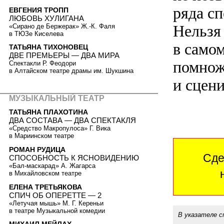
ряда с
ЕВГЕНИЯ ТРОПП
ЛЮБОВЬ ХУЛИГАНА
Нельзя 
«Сирано де Бержерак» Ж.-К. Фаля
в ТЮЗе Киселева
в само
ТАТЬЯНА ТИХОНОВЕЦ
ДВЕ ПРЕМЬЕРЫ — ДВА МИРА
помнож
Спектакли Р. Феодори
в Алтайском театре драмы им. Шукшина
и сцен
МУЗЫКАЛЬНЫЙ ТЕАТР
ТАТЬЯНА ПЛАХОТИНА
ДВА СОСТАВА — ДВА СПЕКТАКЛЯ
«Средство Макропулоса» Г. Вика
в Мариинском театре
РОМАН РУДИЦА
Сде
СПОСОБНОСТЬ К ЯСНОВИДЕНИЮ
«Бал-маскарад» А. Жагарса
в Михайловском театре
ЕЛЕНА ТРЕТЬЯКОВА
СПИЧ ОБ ОПЕРЕТТЕ — 2
«Летучая мышь» М. Г. Кереньи
в театре Музыкальной комедии
В указателе с