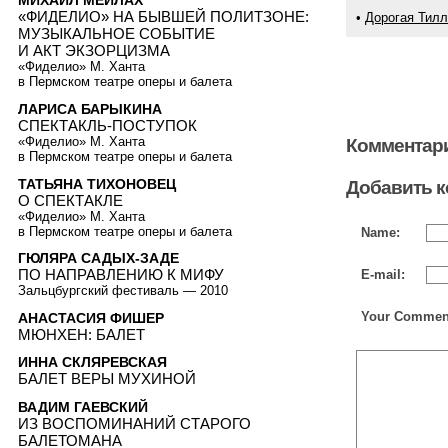
МИХАИЛ МЕЙЛАХ
«ФИДЕЛИО» НА БЫВШЕЙ ПОЛИТЗОНЕ:
•
Дорогая Тил
МУЗЫКАЛЬНОЕ СОБЫТИЕ
И АКТ ЭКЗОРЦИЗМА
«Фиделио» М. Ханта
в Пермском театре оперы и балета
ЛАРИСА БАРЫКИНА
СПЕКТАКЛЬ-ПОСТУПОК
«Фиделио» М. Ханта
Комментари
в Пермском театре оперы и балета
ТАТЬЯНА ТИХОНОВЕЦ
Добавить 
О СПЕКТАКЛЕ
«Фиделио» М. Ханта
в Пермском театре оперы и балета
Name:
ГЮЛЯРА САДЫХ-ЗАДЕ
ПО НАПРАВЛЕНИЮ К МИФУ
E-mail:
Зальцбургский фестиваль — 2010
Your Commen
АНАСТАСИЯ ФИШЕР
МЮНХЕН: БАЛЕТ
ИННА СКЛЯРЕВСКАЯ
БАЛЕТ ВЕРЫ МУХИНОЙ
ВАДИМ ГАЕВСКИЙ
ИЗ ВОСПОМИНАНИЙ СТАРОГО
БАЛЕТОМАНА