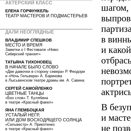
АКТЕРСКИЙ КЛАСС
шагом,
ЕЛЕНА ГОРФУНКЕЛЬ
выпрова
ТЕАТР МАСТЕРОВ И ПОДМАСТЕРЬЕВ
партиз
ДАЛИ НЕОГЛЯДНЫЕ
в винн
ВЛАДИМИР СПЕШКОВ
МЕСТО И ВРЕМЯ
и како
Заметки о I Фестивале «Ново-
Сибирский транзит»
отбрас
ТАТЬЯНА ТИХОНОВЕЦ
В НАЧАЛЕ БЫЛО СЛОВО
невозм
«Две дамочки в сторону севера» Р. Феодори
и «Ночь Гельвера» А. Баринова
портре
в Лысьвенском театре драмы им. А. Савина
СЕРГЕЙ САМОЙЛЕНКО
актрисы
ЦВЕТНЫЕ ТАНЦЫ
«Без слов» Т. Кулябина
в театре «Красный факел»
В безу
ЯНА ГЛЕМБОЦКАЯ
и маст
УСТАЛЫЙ НЕГР,
ИЛИ ДОМ ВОСХОДЯЩЕГО СОЛНЦА
«Сильвестр» А. Прикотенко
не поз
в театре «Красный факел»