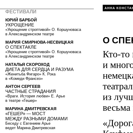
АННА КОНСТА
ФЕСТИВАЛИ
ЮРИЙ БАРБОЙ
УКРОЩЕНИЕ
«Укрощение строптивой» О. Коршуноваса
в Александринском театре
О СПЕ
МАРИЯ СМИРНОВА-НЕСВИЦКАЯ
О СПЕКТАКЛЕ
Кто-то 
«Укрощение строптивой» О. Коршуноваса
в Александринском театре
и мног
НАТАЛЬЯ СКОРОХОД
ДИЕТА ДЛЯ СЕРДЦА И РАЗУМА
немецк
«Женитьба Фигаро» К. Рока
в «Комеди Франсез»
театра
АНТОН СЕРГЕЕВ
ЧАСТНЫЕ СТРАДАНИЯ
из луч
«Враги. История любви» Е. Арье
в театре «Гешер»
весьма 
МАРИНА ДМИТРЕВСКАЯ
«ГЕШЕР» — МОСТ
МЕЖДУ РАЗНЫМИ ДОМАМИ
«Дорог
Беседу с Евгением Арье
ведет Марина Дмитревская