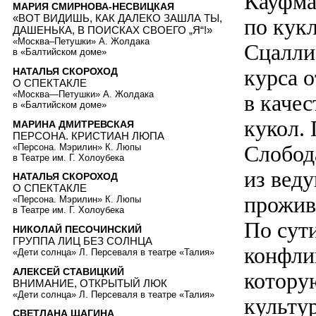
Кауфма
МАРИЯ СМИРНОВА-НЕСВИЦКАЯ
«ВОТ ВИДИШЬ, КАК ДАЛЕКО ЗАШЛА ТЫ,
по кук
ДАШЕНЬКА, В ПОИСКАХ СВОЕГО „Я“!»
«Москва–Петушки» А. Жолдака
Сцалли
в «Балтийском доме»
курса о
НАТАЛЬЯ СКОРОХОД
О СПЕКТАКЛЕ
«Москва—Петушки» А. Жолдака
в качес
в «Балтийском доме»
кукол.
МАРИНА ДМИТРЕВСКАЯ
ПЕРСОНА. КРИСТИАН ЛЮПА
Слобод
«Персона. Мэрилин» К. Люпы
в Театре им. Г. Холоубека
из вед
НАТАЛЬЯ СКОРОХОД
О СПЕКТАКЛЕ
прожив
«Персона. Мэрилин» К. Люпы
в Театре им. Г. Холоубека
По сут
НИКОЛАЙ ПЕСОЧИНСКИЙ
ГРУППА ЛИЦ БЕЗ СОЛНЦА
конфли
«Дети солнца» Л. Персеваля в театре «Талия»
АЛЕКСЕЙ СТАВИЦКИЙ
котору
ВНИМАНИЕ, ОТКРЫТЫЙ ЛЮК
«Дети солнца» Л. Персеваля в театре «Талия»
культур
СВЕТЛАНА ЩАГИНА