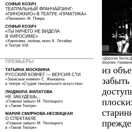
СОФЬЯ КОЗИЧ
ТЕАТРАЛЬНЫЙ ФРАНЧАЙЗИНГ:
«ПИНОККИО» В ТЕАТРЕ «ПРАКТИКА»
«Пиноккио» Ж. Помра
СОФЬЯ КОЗИЧ
«ТЫ НИЧЕГО НЕ ВИДЕЛА
В ХИРОСИМЕ»
«Хиросима, любовь моя» К. Летайер
в Театре Vidi
«Дорогая Тилла 
ПРЕМЬЕРЫ
(Берлин, Германи
из объе
ТАТЬЯНА МОСКВИНА
РУССКИЙ КОВЧЕГ — ВЕРСИЯ СТИ
забыть 
«Записные книжки» С. Женовача
в театре «Студия театрального искусства»
доступ
ЛЮДМИЛА ФИЛАТОВА
НЕ ЗАБУДЕШЬ...
плоски
«Главное забыл» М. Теплицкого
в «Таком Театре»
старин
МАРИЯ СМИРНОВА-НЕСВИЦКАЯ
О СПЕКТАКЛЕ
прежде
«Главное забыл» М. Теплицкого
в «Таком Театре»