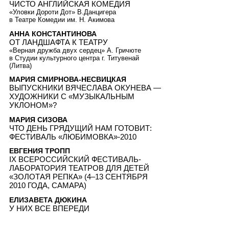
ЧИСТО АНГЛИЙСКАЯ КОМЕДИЯ
«Уловки Дороти Дот» В.Данцигера
в Театре Комедии им. Н. Акимова
АННА КОНСТАНТИНОВА
ОТ ЛАНДШАФТА К ТЕАТРУ
«Верная дружба двух сердец» А. Гричюте
в Студии культурного центра г. Титувенай
(Литва)
МАРИЯ СМИРНОВА-НЕСВИЦКАЯ
ВЫПУСКНИКИ ВЯЧЕСЛАВА ОКУНЕВА —
ХУДОЖНИКИ С «МУЗЫКАЛЬНЫМ
УКЛОНОМ»?
МАРИЯ СИЗОВА
ЧТО ДЕНЬ ГРЯДУЩИЙ НАМ ГОТОВИТ:
ФЕСТИВАЛЬ «ЛЮБИМОВКА»-2010
ЕВГЕНИЯ ТРОПП
IX ВСЕРОССИЙСКИЙ ФЕСТИВАЛЬ-
ЛАБОРАТОРИЯ ТЕАТРОВ ДЛЯ ДЕТЕЙ
«ЗОЛОТАЯ РЕПКА» (4–13 СЕНТЯБРЯ
2010 ГОДА, САМАРА)
ЕЛИЗАВЕТА ДЮКИНА
У НИХ ВСЕ ВПЕРЕДИ