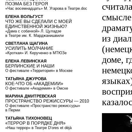
считал
ПОЭМА БЕЗ ГЕРОЯ
«Час восемнадцать» М. Угарова в Театре.doc
смысле
ЕЛЕНА ВОЛЬГУСТ
ЧТО ЖЕ ВЫ СДЕЛАЛИ С МОЕЙ
драмат
ЕДИНСТВЕННОЙ ЖИЗНЬЮ?
«Дама с собачкой» Л. Цуладзе
из диа
в Театре им. К. Марджанишвили
СВЕТЛАНА ЩАГИНА
(немец
УСИЛИТЬ МОЛЧАНИЕ
«Кроткая» И. Керученко в МТЮЗе
доме, г
ЕЛЕНА ЛЕВИНСКАЯ
БЕРЛИНСКИЕ И НАШИ
немецк
О фестивале «Территория» в Москве
языках
ТАТЬЯНА ДЖУРОВА
КОЕ-ЧТО ОБ «АКАДЕМИИ»
О фестивале «Академия» в Омске
восприя
МАРИНА ДМИТРЕВСКАЯ
казало
ПРОСТРАНСТВО РЕЖИССУРЫ — 2010
О фестивале «Пространство режиссуры»
в Перми
ТАТЬЯНА ТИХОНОВЕЦ
«ТЕРРОР В ПОРЯДКЕ ДНЯ»
«Наш террор» в Театре D’ores et déjà