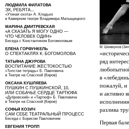
ЛЮДМИЛА ФИЛАТОВА
ЭХ, РЕБЯТА...
«Утиная охота» А. Кладько
в Камерном театре Владимира Малыщицкого
МАРИНА ДМИТРЕВСКАЯ
«А СКАЗАТЬ Я МОГУ ОДНО —
ЧТО ЧЕЛОВЕК ОДИН»
Беседа с Константином Богомоловым
М. Шемиунов (Зиг
ЕЛЕНА ГОРФУНКЕЛЬ
«историческ
О СПЕКТАКЛЯХ К. БОГОМОЛОВА
ряд интерес
ТАТЬЯНА ДЖУРОВА
ВОСПИТАНИЕ ЖЕСТОКОСТЬЮ
любопытной
«Толстая тетрадь» Б. Павловича
в Театре на Спасской (Киров)
в «лебедин
ОКСАНА КУШЛЯЕВА
пожалуй, и 
ПУШКИН С ПУШКИНСКОЙ, 10,
ИЛИ СОБАЧЬЕ СЕРДЦЕ ТАРТЮФА
и активно 
«Дубровский» и «Тартюф» Б. Павловича
исполнению
в Театре на Спасской (Киров)
разлива тру
СОФЬЯ КОЗИЧ
САМ СЕБЕ ТЕАТРАЛЬНЫЙ ПРОЦЕСС
Беседа с Борисом Павловичем
Первая бал
ЕВГЕНИЯ ТРОПП