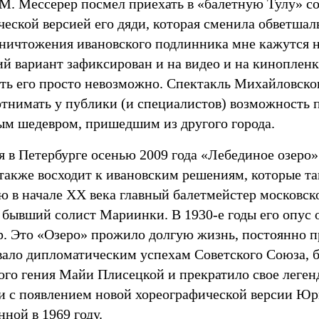
. М. Мессерер посмел приехать в «балетную Тулу» 
ческой версией его дяди, которая сменила обветшал
уничтожения ивановского подлинника мне кажутся
й вариант зафиксирован и на видео и на кинопленк
ть его просто невозможно. Спектакль Михайловског
 отнимать у публики (и специалистов) возможность 
ым шедевром, пришедшим из другого города.
 в Петербурге осенью 2009 года «Лебединое озеро»
 также восходит к ивановским решениям, которые та
ю в начале ХХ века главный балетмейстер московск
, бывший солист Мариинки. В
1930-е
годы его опус 
р. Это «Озеро» прожило долгую жизнь, постоянно п
вало дипломатическим успехам Советского Союза, 
кого гения Майи Плисецкой и прекратило свое леге
зи с появлением новой хореографической версии Юр
ной в 1969 году.