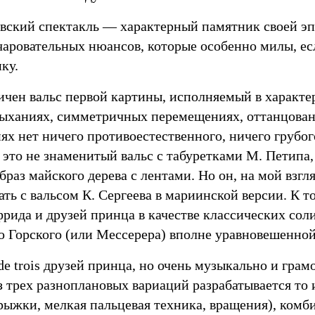
вский спектакль — характерный памятник своей эп
чаровательных нюансов, которые особенно милы, ес
ку.
ичен вальс первой картины, исполняемый в характер
ыханиях, симметричных перемещениях, оттанцова
ях нет ничего противоестественного, ничего грубо
 это не знаменитый вальс с табуретками М. Петипа,
браз майского дерева с лентами. Но он, на мой взгл
ть с вальсом К. Сергеева в мариинской версии. К 
фрида и друзей принца в качестве классических сол
 Горского (или Мессерера) вполне уравновешенной
de trois друзей принца, но очень музыкально и гра
з трех разноплановых вариаций разрабатывается то
рыжки, мелкая пальцевая техника, вращения), ком