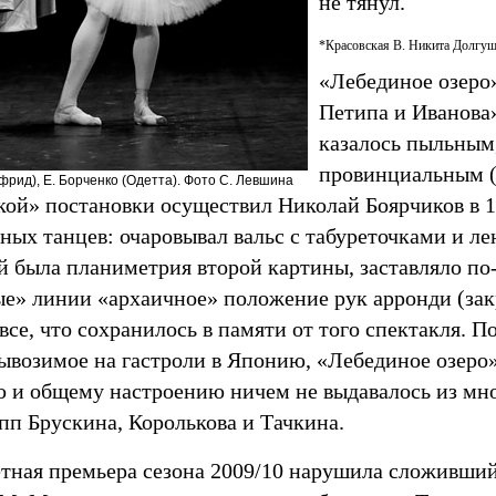
не тянул.
*Красовская В. Никита Долгушин
«Лебединое озеро
Петипа и Иванова
казалось пыльным
провинциальным (
фрид), Е. Борченко (Одетта). Фото С. Левшина
ой» постановки осуществил Николай Боярчиков в 19
ных танцев: очаровывал вальс с табуреточками и л
 была планиметрия второй картины, заставляло по
ые» линии «архаичное» положение рук арронди (за
все, что сохранилось в памяти от того спектакля. П
вывозимое на гастроли в Японию, «Лебединое озеро
 и общему настроению ничем не выдавалось из мн
пп Брускина, Королькова и Тачкина.
етная премьера сезона 2009/10 нарушила сложивший