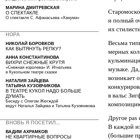
МАРИНА ДМИТРЕВСКАЯ
Старомоско
О СПЕКТАКЛЕ
О спектакле С. Афанасьева «Ханума»
и полный о
их стилисти
НОРА
Весьма тип
НИКОЛАЙ БОРОВКОВ
КАК ВЫТЯНУТЬ РЕПКУ?
мерных кол
АННА КОНСТАНТИНОВА
кульминаци
ВИХРИ СНЕЖНЫЕ КРУТЯ
«Снежная королева» И. Игнатьева
музыке. Да,
в Кукольном театре сказки
возникает о
НАТАЛИЯ ЗАЙЦЕВА
ТАТЬЯНА КУЗОВЧИКОВА
конкурирова
В ТЕАТРЕ КУКОЛ НАДО БОЛЬШЕ
в вальс Зиг
ДУМАТЬ
Беседу с Олегом Жюгждой
композицию
ведут Наталья Зайцева и Татьяна Кузовчикова
Другое pas 
ВНОВЬ Я ПОСЕТИЛ…
В каждой и
ВАДИМ АХРАМКОВ
(большие п
НЕ КВАРТИРНЫЕ ВОПРОСЫ