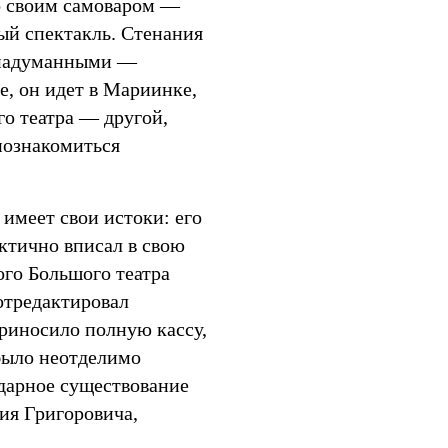
со своим самоваром —
ый спектакль. Стенания
 надуманными —
е, он идет в Мариинке,
о театра — другой,
познакомиться
 имеет свои истоки: его
ктично вписал в свою
ого Большого театра
отредактировал
риносило полную кассу,
было неотделимо
ндарное существование
ия Григоровича,