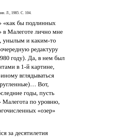
. Л., 1985. С. 104.
» «как бы подлинных
» в Малеготе лично мне
, унылым и каким-то
очередную редактуру
80 году). Да, в нем был
ентами в
1-й
картине,
-иному вглядываться
кругленные)… Вот,
оследние годы, пусть
» Малегота по уровню,
огочисленных «озер»
ся за десятилетия