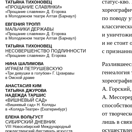
статус-кво
ТАТЬЯНА ТИХОНОВЕЦ
«ПРОЩАНИЕ СЛАВЯНКИ»
хореографи
«Прощание славянки» Д. Егорова
в Молодежном театре Алтая (Барнаул)
по поводу 
ЕВГЕНИЯ ТРОПП
классически
МАЛЬЧИКИ ДЕРЖАВЫ
и уничтожи
«Прощание славянки» Д. Егорова
в Молодежном театре Алтая (Барнаул)
и не стоит
ТАТЬЯНА ТИХОНОВЕЦ
с признанн
НЕСОВЕРШЕНСТВО ПОДЛИННОСТИ
«Прощание славянки» Д. Егорова
Разлившееся
НИНА ШАЛИМОВА
ИГРАЕМ ПЕТРУШЕВСКУЮ
генеалогия
«Три девушки в голубом» Г. Цхвиравы
в Омской драме
хореографи
АНАСТАСИЯ КИМ
А. Горский
ТАТЬЯНА ДЖУРОВА
НАДЕЖДА ТАРШИС
А. Мессере
«ВИШНЕВЫЙ САД»
способство
«Вишневый сад» Н. Коляды
в «Коляда-Театре» (Екатеринбург)
от творчес
ЕЛЕНА ВОЛЬГУСТ
лишь в свя
СИБИРСКИЙ ДНЕВНИК
VIII Новосибирский Международный
осуществлен
рождественский фестиваль искусств