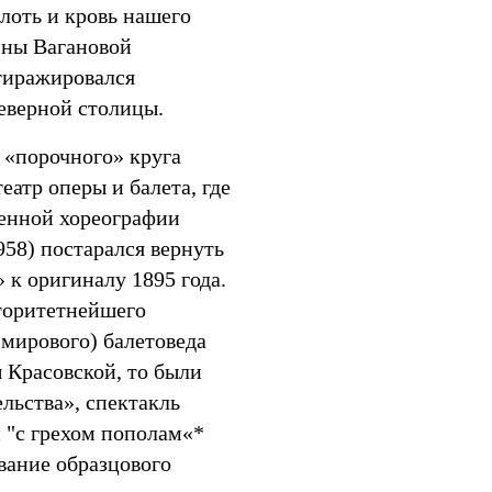
лоть и кровь нашего
ины Вагановой
 тиражировался
еверной столицы.
 «порочного» круга
атр оперы и балета, где
венной хореографии
58) постарался вернуть
 к оригиналу 1895 года.
вторитетнейшего
 мирового) балетоведа
Красовской, то были
льства», спектакль
 "с грехом пополам«*
вание образцового