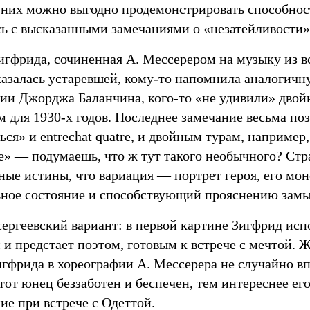
в них можно выгодно продемонстрировать способнос
сь с высказанными замечаниями о «незатейливости»
гфрида, сочиненная А. Мессерером на музыку из вс
казалась устаревшей, кому-то напомнила аналогич
фии Джорджа Баланчина, кого-то «не удивили» двой
м для
1930-х
годов. Последнее замечание весьма поз
ься» и entrechat quatre, и двойным турам, например
е» — подумаешь, что ж тут такого необычного? Ст
ные истины, что вариация — портрет героя, его мо
ное состояние и способствующий прояснению замы
ергеевский вариант: в первой картине Зигфрид исп
 и предстает поэтом, готовым к встрече с мечтой. 
игфрида в хореографии А. Мессерера не случайно в
тот юнец беззаботен и беспечен, тем интереснее ег
ие при встрече с Одеттой.