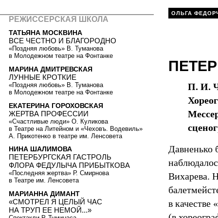
ОЛЬГА ФЕДОР
РЕЖИССЕРСКАЯ ШКОЛА
ТАТЬЯНА МОСКВИНА
ВСЕ ЧЕСТНО И БЛАГОРОДНО
«Поздняя любовь» В. Туманова
в Молодежном театре на Фонтанке
ПЕТЕР
МАРИНА ДМИТРЕВСКАЯ
ЛУННЫЕ КРОТКИЕ
«Поздняя любовь» В. Туманова
П. И. 
в Молодежном театре на Фонтанке
Хореог
ЕКАТЕРИНА ГОРОХОВСКАЯ
Мессер
ЖЕРТВА ПРОФЕССИИ
«Счастливые люди» О. Куликова
сцено
в Театре на Литейном и «Чеховъ. Водевиль»
А. Прикотенко в театре им. Ленсовета
Давненько 
НИНА ШАЛИМОВА
ПЕТЕРБУРГСКАЯ ГАСТРОЛЬ
наблюдалос
ФЛОРА ФЕДУЛЫЧА ПРИБЫТКОВА
«Последняя жертва» Р. Смирнова
Вихарева. 
в Театре им. Ленсовета
балетмейст
МАРИАННА ДИМАНТ
«СМОТРЕЛ Я ЦЕЛЫЙ ЧАС
в качестве
НА ТРУП ЕЕ НЕМОЙ...»
(в хореогра
Спектакли Р. Туминаса