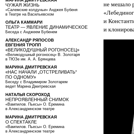
не мешало 
ЧУЖАЯ ЖИЗНЬ
«Салемские колдуньи» Анджея Бубеня
«Лебединог
в Театре на Васильевском
и Константи
ОЛЬГА КАММАРИ
ТЕАТР — ЯВЛЕНИЕ ДИНАМИЧЕСКОЕ
и клониров
Беседа с Анджеем Бубенем
АЛЕКСАНДР РЯПОСОВ
ЕВГЕНИЯ ТРОПП
«ВЕЛИКОДУШНЫЙ РОГОНОСЕЦ»
«Великодушный рогоносец» В. Золотаря
в ТЮЗе им. А. А. Брянцева
МАРИНА ДМИТРЕВСКАЯ
«НАС НАЧАЛИ „ОТСТРЕЛИВАТЬ“
ПО ОДНОМУ»
Беседу с Владимиром Золотарем
ведет Марина Дмитревская
НАТАЛЬЯ СКОРОХОД
НЕПРОЯВЛЕННЫЙ СНИМОК
«Вампилов. Пьесы» О. Еремина
в Александринском театре
МАРИНА ДМИТРЕВСКАЯ
О СПЕКТАКЛЕ
«Вампилов. Пьесы» О. Еремина
в Александринском театре