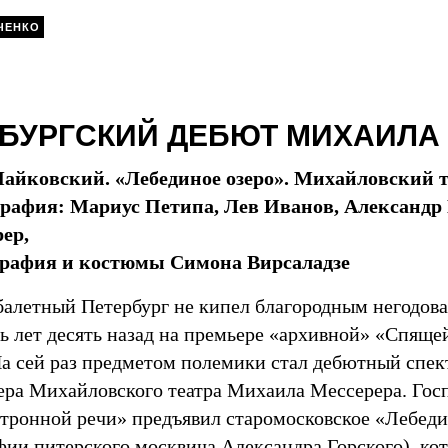
ЧЕНКО
БУРГСКИЙ ДЕБЮТ МИХАИЛА
Чайковский. «Лебединое озеро». Михайловский т
рафия: Мариус Петипа, Лев Иванов, Александр
ер,
графия и костюмы Симона Вирсаладзе
балетный Петербург не кипел благородным негодов
ь лет десять назад на премьере «архивной» «Спяще
На сей раз предметом полемики стал дебютный спект
ера Михайловского театра Михаила Мессерера. Гос
 «тронной речи» предъявил старомосковское «Лебеди
фии питерского москвича Александра Горского), ко