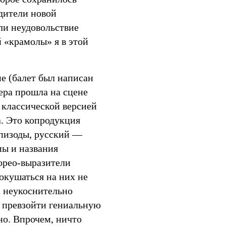
одители новой
ли неудовольствие
 «крамолы» я в этой
е (балет был написан
ера прошла на сцене
, классической версией
а. Это копродукция
эпизоды, русский —
мы и названия
хорео-выразители
окушаться на них не
а неукоснительно
: превзойти гениальную
но. Впрочем, ничто