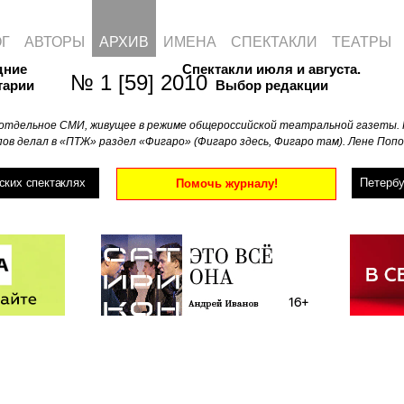
ОГ
АВТОРЫ
АРХИВ
ИМЕНА
СПЕКТАКЛИ
ТЕАТРЫ
дние
Спектакли июля и августа.
№ 1 [59] 2010
тарии
Выбор редакции
отдельное СМИ, живущее в режиме общероссийской театральной газеты. 
ов делал в «ПТЖ» раздел «Фигаро» (Фигаро здесь, Фигаро там). Лене Попо
ских спектаклях
Петербу
Помочь журналу!