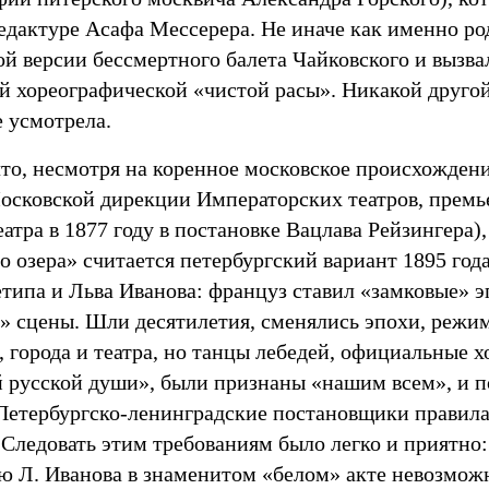
редактуре Асафа Мессерера. Не иначе как именно р
ой версии бессмертного балета Чайковского и вызва
й хореографической «чистой расы». Никакой другой
 усмотрела.
то, несмотря на коренное московское происхождени
Московской дирекции Императорских театров, премь
атра в 1877 году в постановке Вацлава Рейзингера)
 озера» считается петербургский вариант 1895 год
типа и Льва Иванова: француз ставил «замковые» 
» сцены. Шли десятилетия, сменялись эпохи, режи
, города и театра, но танцы лебедей, официальные 
й русской души», были признаны «нашим всем», и п
 Петербургско-ленинградские постановщики правил
 Следовать этим требованиям было легко и приятно
ю Л. Иванова в знаменитом «белом» акте невозмож