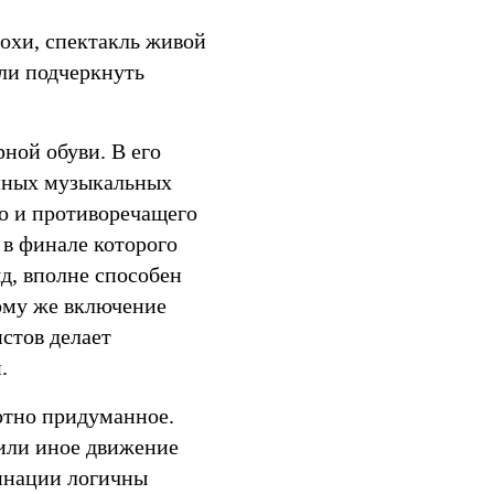
охи, спектакль живой
ли подчеркнуть
ной обуви. В его
нных музыкальных
го и противоречащего
 в финале которого
яд, вполне способен
тому же включение
истов делает
.
мотно придуманное.
 или иное движение
бинации логичны