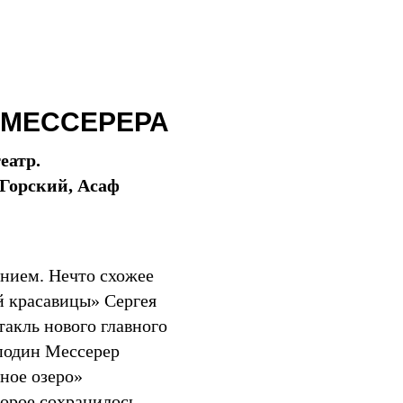
Мир
 МЕССЕРЕРА
еатр.
 Горский, Асаф
анием. Нечто схожее
й красавицы» Сергея
акль нового главного
подин Мессерер
ное озеро»
торое сохранилось