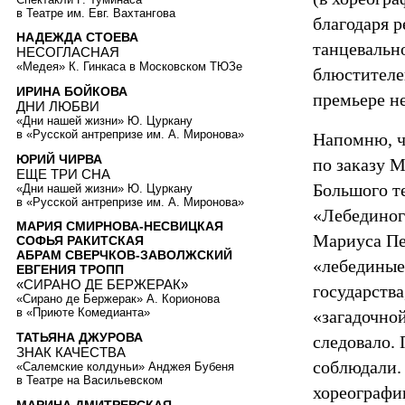
в Театре им. Евг. Вахтангова
благодаря 
НАДЕЖДА СТОЕВА
танцевальн
НЕСОГЛАСНАЯ
«Медея» К. Гинкаса в Московском ТЮЗе
блюстителе
ИРИНА БОЙКОВА
премьере не
ДНИ ЛЮБВИ
«Дни нашей жизни» Ю. Цуркану
в «Русской антрепризе им. А. Миронова»
Напомню, ч
ЮРИЙ ЧИРВА
по заказу 
ЕЩЕ ТРИ СНА
Большого те
«Дни нашей жизни» Ю. Цуркану
в «Русской антрепризе им. А. Миронова»
«Лебединого
МАРИЯ СМИРНОВА-НЕСВИЦКАЯ
Мариуса Пе
СОФЬЯ РАКИТСКАЯ
АБРАМ СВЕРЧКОВ-ЗАВОЛЖСКИЙ
«лебединые
ЕВГЕНИЯ ТРОПП
«СИРАНО ДЕ БЕРЖЕРАК»
государства
«Сирано де Бержерак» А. Корионова
в «Приюте Комедианта»
«загадочно
ТАТЬЯНА ДЖУРОВА
следовало.
ЗНАК КАЧЕСТВА
соблюдали.
«Салемские колдуньи» Анджея Бубеня
в Театре на Васильевском
хореографи
МАРИНА ДМИТРЕВСКАЯ