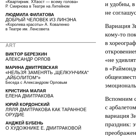
«Квартирник. ХХвост — всему голова»
и удобны, 
Р. Смирнова в Театре на Литейном
не соглашу
ЛЮДМИЛА ФИЛАТОВА
ДОБРЫЙ ЧЕЛОВЕК ИЗ ЛИНЭНА
«Королева красоты» А. Коваленко
Вариация Зи
в Театре им. Ленсовета
кому-то по
в хореогра
ART
откровение
ВИКТОР БЕРЕЗКИН
АЛЕКСАНДР ОРЛОВ
«не удивлят
в «Раймонд
МАРИНА ДМИТРЕВСКАЯ
«НЕЛЬЗЯ ЗАМЕНЯТЬ „ЩЕЛКУНЧИКА“
общеизвест
„АЙБОЛИТОМ“»
Беседа с Александром Орловым
эмоциональ
КРИСТИНА МАЛАЯ
ЕЛЕНА ДМИТРАКОВА
Вспомним с
ЮРИЙ КОРДОНСКИЙ
с арбалетом
ЛЯЛЯ ДМИТРАКОВА КАК ТАРАННОЕ
ОРУДИЕ
вариация З
АНДЖЕЙ БУБЕНЬ
праздник: э
О ХУДОЖНИКЕ Е. ДМИТРАКОВОЙ
преображен