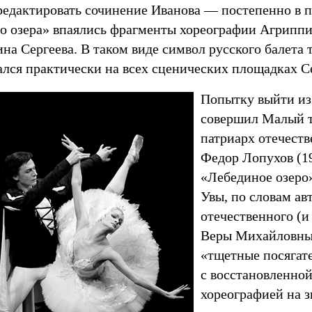
редактировать сочинение Иванова — постепенно в п
о озера» впаялись фрагменты хореографии Агрипп
на Сергеева. В таком виде символ русского балета
ался практически на всех сценических площадках С
Попытку выйти из
совершил Малый те
патриарх отечест
Федор Лопухов (19
«Лебединое озеро»
Увы, по словам а
отечественного (и
Веры Михайловны 
«тщетные посягате
с восстановленной
хореографией на з