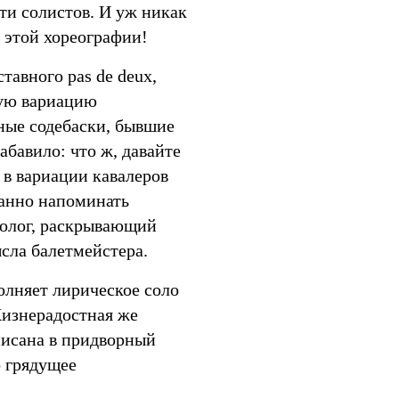
ти солистов. И уж никак
 этой хореографии!
тавного pas de deux,
ную вариацию
ные содебаски, бывшие
абавило: что ж, давайте
, в вариации кавалеров
ранно напоминать
нолог, раскрывающий
сла балетмейстера.
олняет лирическое соло
Жизнерадостная же
писана в придворный
о грядущее