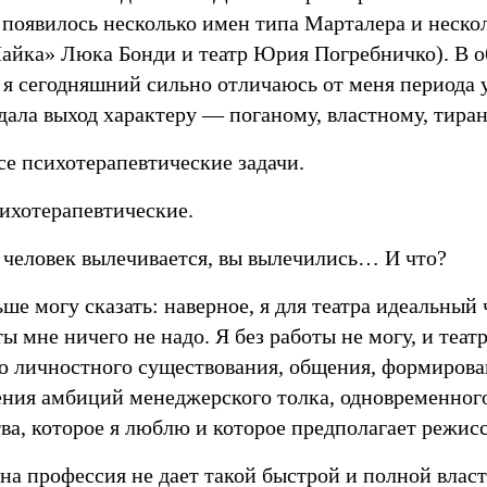
 появилось несколько имен типа Марталера и неско
Чайка» Люка Бонди и театр Юрия Погребничко). В об
 я сегодняшний сильно отличаюсь от меня периода 
дала выход характеру — поганому, властному, тир
се психотерапевтические задачи.
ихотерапевтические.
 человек вылечивается, вы вылечились… И что?
ше могу сказать: наверное, я для театра идеальный 
ы мне ничего не надо. Я без работы не могу, и теа
о личностного существования, общения, формирован
ения амбиций менеджерского толка, одновременног
ва, которое я люблю и которое предполагает режис
на профессия не дает такой быстрой и полной власт