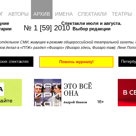
ОГ
АВТОРЫ
АРХИВ
ИМЕНА
СПЕКТАКЛИ
ТЕАТРЫ
дние
Спектакли июля и августа.
№ 1 [59] 2010
тарии
Выбор редакции
отдельное СМИ, живущее в режиме общероссийской театральной газеты. 
ов делал в «ПТЖ» раздел «Фигаро» (Фигаро здесь, Фигаро там). Лене Попо
ских спектаклях
Петербу
Помочь журналу!