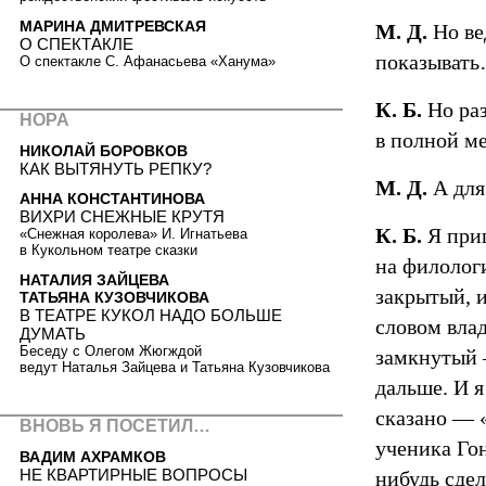
МАРИНА ДМИТРЕВСКАЯ
М. Д.
Но вед
О СПЕКТАКЛЕ
показыват
О спектакле С. Афанасьева «Ханума»
К. Б.
Но раз
НОРА
в полной ме
НИКОЛАЙ БОРОВКОВ
КАК ВЫТЯНУТЬ РЕПКУ?
М. Д.
А для
АННА КОНСТАНТИНОВА
ВИХРИ СНЕЖНЫЕ КРУТЯ
К. Б.
Я приш
«Снежная королева» И. Игнатьева
в Кукольном театре сказки
на филолог
НАТАЛИЯ ЗАЙЦЕВА
закрытый, 
ТАТЬЯНА КУЗОВЧИКОВА
В ТЕАТРЕ КУКОЛ НАДО БОЛЬШЕ
словом влад
ДУМАТЬ
Беседу с Олегом Жюгждой
замкнутый —
ведут Наталья Зайцева и Татьяна Кузовчикова
дальше. И я
сказано — 
ВНОВЬ Я ПОСЕТИЛ…
ученика Гон
ВАДИМ АХРАМКОВ
НЕ КВАРТИРНЫЕ ВОПРОСЫ
нибудь сде