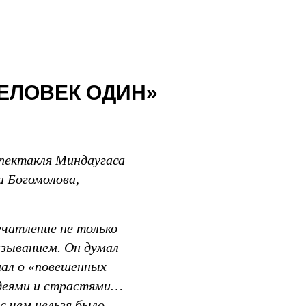
Мир
ЧЕЛОВЕК ОДИН»
спектакля Миндаугаса
а Богомолова,
ечатление не только
зыванием. Он думал
мал о «повешенных
идеями и страстями…
с чем нельзя было