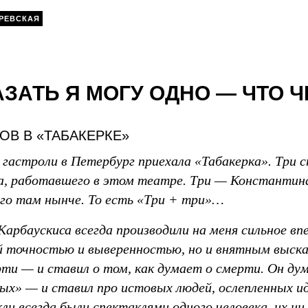
РЕВСКАЯ
АЗАТЬ Я МОГУ ОДНО — ЧТО 
В В «ТАБАКЕРКЕ»
 гастроли в Петербург приехала «Табакерка». Три 
а, работавшего в этом театре. Три — Константин
о там нынче. То есть «Три + три»…
арбаускиса всегда производили на меня сильное вп
 точностью и выверенностью, но и внятным выска
ерти — и ставил о том, как думает о смерти. Он ду
ых» — и ставил про истовых людей, ослепленных 
ли всегда были спектаклями одного человека, их ни 