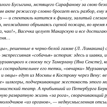
злого Бусыгина, мстящего Сарафанову за свою бе
ом акте режиссер словно бросает весь разбор, ему
о — и спектакль катится к финалу, залитый слезам
, неожиданно обрываясь сценой пожара, во время 
а, чао!», Васечка целует Макарскую и все достига
огня…
цы», решенные в черно-белой гамме (Л. Ломакина) 
 экспрессивная «собачья» история: здесь и шавки, и
рзавецкого к своему псу Тамерлану (Яна Сексте), 
и сострадательнее его тетки, «овчарки» Мурзавецк
и овцы» едут из Москвы в Кострому через Вену: ве
е» шлягеры, подчеркивающие жестокость этого мир
ионистский театр. А прибывший из Петербурга Бер
ную развратную жизнь «за рога», сворачивающий р
молодчиков «из органов», — недвусмысленная отсы