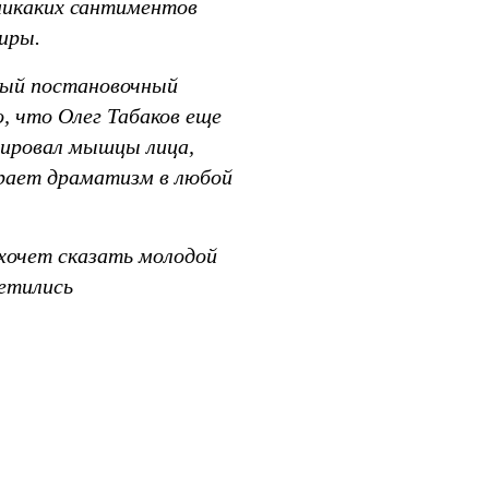
 никаких сантиментов
иры.
ный постановочный
о, что Олег Табаков еще
енировал мышцы лица,
грает драматизм в любой
хочет сказать молодой
ретились