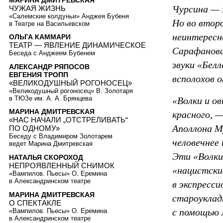
Чурсина — 
ЧУЖАЯ ЖИЗНЬ
«Салемские колдуньи» Анджея Бубеня
Но во втор
в Театре на Васильевском
неинтересн
ОЛЬГА КАММАРИ
ТЕАТР — ЯВЛЕНИЕ ДИНАМИЧЕСКОЕ
Сарафанова
Беседа с Анджеем Бубенем
звуки «Белл
АЛЕКСАНДР РЯПОСОВ
ЕВГЕНИЯ ТРОПП
всполохов 
«ВЕЛИКОДУШНЫЙ РОГОНОСЕЦ»
«Великодушный рогоносец» В. Золотаря
в ТЮЗе им. А. А. Брянцева
«Волки и ов
МАРИНА ДМИТРЕВСКАЯ
красного, —
«НАС НАЧАЛИ „ОТСТРЕЛИВАТЬ“
Аполлона Му
ПО ОДНОМУ»
Беседу с Владимиром Золотарем
человечнее 
ведет Марина Дмитревская
Эти «Волки 
НАТАЛЬЯ СКОРОХОД
НЕПРОЯВЛЕННЫЙ СНИМОК
«нацистски
«Вампилов. Пьесы» О. Еремина
в Александринском театре
в экспресс
МАРИНА ДМИТРЕВСКАЯ
староуклад
О СПЕКТАКЛЕ
с помощью 
«Вампилов. Пьесы» О. Еремина
в Александринском театре