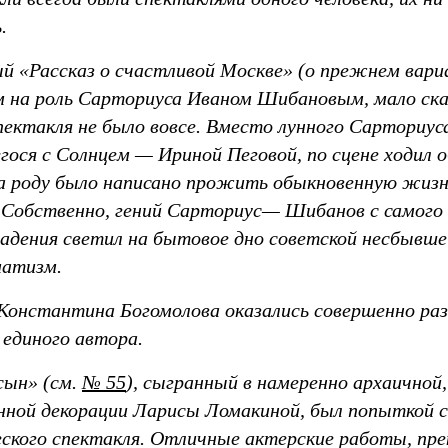
.
й «Рассказ о счастливой Москве» (о прежнем вар
м на роль Сарториуса Иваном Шибановым, мало ска
пектакля не было вовсе. Вместо лунного Сарториус
гося с Солнцем — Ириной Пеговой, по сцене ходил 
а роду было написано прожить обыкновенную жиз
 Собственно, гений Сарториус— Шибанов с самого 
падения светил на бытовое дно советской несбывш
матизм.
Константина Богомолова оказались совершенно раз
единого автора.
сын» (см.
№ 55
), сыгранный в намеренно архаичной,
нной декорации Ларисы Ломакиной, был попыткой с
еского спектакля. Отличные актерские работы, пр