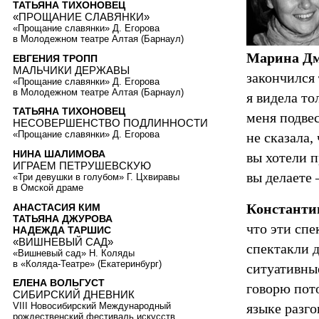
ТАТЬЯНА ТИХОНОВЕЦ
«ПРОЩАНИЕ СЛАВЯНКИ»
«Прощание славянки» Д. Егорова
в Молодежном театре Алтая (Барнаул)
Марина Дм
ЕВГЕНИЯ ТРОПП
МАЛЬЧИКИ ДЕРЖАВЫ
закончился 
«Прощание славянки» Д. Егорова
в Молодежном театре Алтая (Барнаул)
я видела то
ТАТЬЯНА ТИХОНОВЕЦ
меня подвес
НЕСОВЕРШЕНСТВО ПОДЛИННОСТИ
«Прощание славянки» Д. Егорова
не сказала,
НИНА ШАЛИМОВА
вы хотели п
ИГРАЕМ ПЕТРУШЕВСКУЮ
вы делаете 
«Три девушки в голубом» Г. Цхвиравы
в Омской драме
Константи
АНАСТАСИЯ КИМ
ТАТЬЯНА ДЖУРОВА
что эти спе
НАДЕЖДА ТАРШИС
«ВИШНЕВЫЙ САД»
спектакли 
«Вишневый сад» Н. Коляды
в «Коляда-Театре» (Екатеринбург)
ситуативны
ЕЛЕНА ВОЛЬГУСТ
говорю пото
СИБИРСКИЙ ДНЕВНИК
языке разг
VIII Новосибирский Международный
рождественский фестиваль искусств