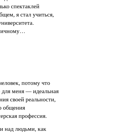
лько спектаклей
щем, я стал учиться,
университета.
аничному…
человек, потому что
тр для меня — идеальная
ия своей реальности,
о общения
серская профессия.
и над людьми, как