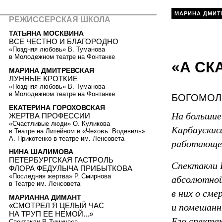
МАРИНА ДМИТ
РЕЖИССЕРСКАЯ ШКОЛА
ТАТЬЯНА МОСКВИНА
ВСЕ ЧЕСТНО И БЛАГОРОДНО
«Поздняя любовь» В. Туманова
в Молодежном театре на Фонтанке
«А СК
МАРИНА ДМИТРЕВСКАЯ
ЛУННЫЕ КРОТКИЕ
«Поздняя любовь» В. Туманова
в Молодежном театре на Фонтанке
БОГОМОЛО
ЕКАТЕРИНА ГОРОХОВСКАЯ
На большие
ЖЕРТВА ПРОФЕССИИ
«Счастливые люди» О. Куликова
Карбаускис
в Театре на Литейном и «Чеховъ. Водевиль»
А. Прикотенко в театре им. Ленсовета
работающег
НИНА ШАЛИМОВА
ПЕТЕРБУРГСКАЯ ГАСТРОЛЬ
Спектакли К
ФЛОРА ФЕДУЛЫЧА ПРИБЫТКОВА
«Последняя жертва» Р. Смирнова
абсолютной
в Театре им. Ленсовета
в них о см
МАРИАННА ДИМАНТ
«СМОТРЕЛ Я ЦЕЛЫЙ ЧАС
и помешанн
НА ТРУП ЕЕ НЕМОЙ...»
Его спектак
Спектакли Р. Туминаса