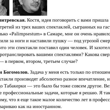
итревская.
Костя, идея поговорить с вами пришла 
третий из трех ваших спектаклей, сыгранных на гас
лько «Palimpsestum» в Самаре, мне он очень нравилс
или за ноги и наставили пушку — под угрозой смер
 что эти спектакли поставил один человек. И захотел
ротранслировать вашими спектаклями? Какова сверх
— в первом, втором, третьем случае?
н Богомолов.
Задача у меня есть только по отноше
ктакли производят абсолютно разное впечатление, 
до Табакерки — это было бы тоже совсем другое. В
е профессиональные задачи, которые я решаю. Я та
му, что я еще такое малое количество лет в професс
овариваю как на иностранном.