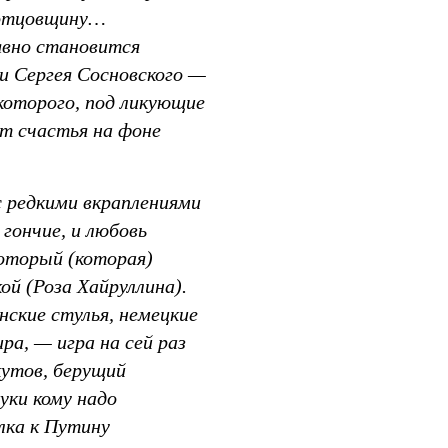
зотцовщину…
 явно становится
и Сергея Сосновского —
которого, под ликующие
ют счастья на фоне
с редкими вкраплениями
 гончие, и любовь
который (которая)
ой (Роза Хайруллина).
нские стулья, немецкие
а, — игра на сей раз
кутов, берущий
уки кому надо
лка к Путину