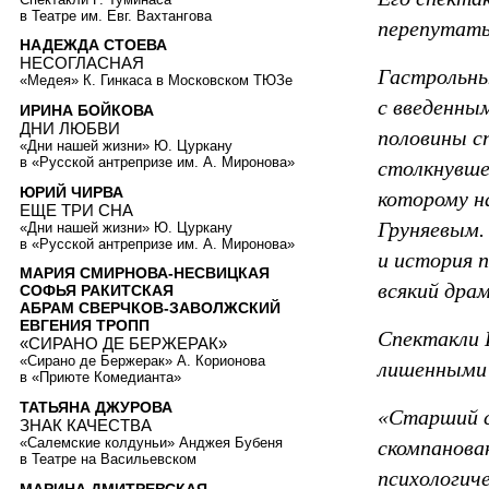
в Театре им. Евг. Вахтангова
перепутать
НАДЕЖДА СТОЕВА
НЕСОГЛАСНАЯ
Гастрольны
«Медея» К. Гинкаса в Московском ТЮЗе
с введенны
ИРИНА БОЙКОВА
ДНИ ЛЮБВИ
половины с
«Дни нашей жизни» Ю. Цуркану
в «Русской антрепризе им. А. Миронова»
столкнувше
ЮРИЙ ЧИРВА
которому н
ЕЩЕ ТРИ СНА
Груняевым.
«Дни нашей жизни» Ю. Цуркану
в «Русской антрепризе им. А. Миронова»
и история 
МАРИЯ СМИРНОВА-НЕСВИЦКАЯ
всякий дра
СОФЬЯ РАКИТСКАЯ
АБРАМ СВЕРЧКОВ-ЗАВОЛЖСКИЙ
ЕВГЕНИЯ ТРОПП
Спектакли 
«СИРАНО ДЕ БЕРЖЕРАК»
«Сирано де Бержерак» А. Корионова
лишенными 
в «Приюте Комедианта»
ТАТЬЯНА ДЖУРОВА
«Старший 
ЗНАК КАЧЕСТВА
«Салемские колдуньи» Анджея Бубеня
скомпанова
в Театре на Васильевском
психологич
МАРИНА ДМИТРЕВСКАЯ