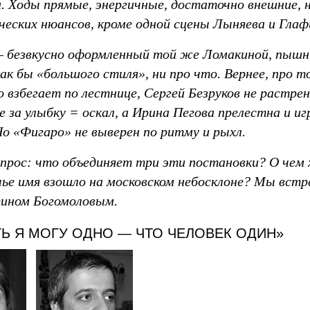
м. Ходы прямые, энергичные, достаточно внешние,
ических нюансов, кроме одной сцены Лыняева и Глаф
 безвкусно оформленный той же Ломакиной, пыш
ак бы «большого стиля», ни про что. Вернее, про т
о взбегает по лестнице, Сергей Безруков не растр
 за улыбку = оскал, а Ирина Пегова прелестна и и
Но «Фигаро» не выверен по ритму и рыхл.
опрос: что объединяет три эти постановки? О чем 
чье имя взошло на московском небосклоне? Мы вст
ином Богомоловым.
ТЬ Я МОГУ ОДНО — ЧТО ЧЕЛОВЕК ОДИН»