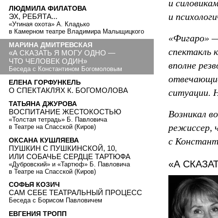
и силовика
ЛЮДМИЛА ФИЛАТОВА
и психолог
ЭХ, РЕБЯТА...
«Утиная охота» А. Кладько
в Камерном театре Владимира Малыщицкого
«Фигаро» —
МАРИНА ДМИТРЕВСКАЯ
спектакль к
«А СКАЗАТЬ Я МОГУ ОДНО —
ЧТО ЧЕЛОВЕК ОДИН»
вполне резв
Беседа с Константином Богомоловым
отвечающие
ЕЛЕНА ГОРФУНКЕЛЬ
О СПЕКТАКЛЯХ К. БОГОМОЛОВА
ситуации. 
ТАТЬЯНА ДЖУРОВА
ВОСПИТАНИЕ ЖЕСТОКОСТЬЮ
Возникал в
«Толстая тетрадь» Б. Павловича
режиссер, 
в Театре на Спасской (Киров)
с Констант
ОКСАНА КУШЛЯЕВА
ПУШКИН С ПУШКИНСКОЙ, 10,
ИЛИ СОБАЧЬЕ СЕРДЦЕ ТАРТЮФА
«А СКАЗА
«Дубровский» и «Тартюф» Б. Павловича
в Театре на Спасской (Киров)
СОФЬЯ КОЗИЧ
САМ СЕБЕ ТЕАТРАЛЬНЫЙ ПРОЦЕСС
Беседа с Борисом Павловичем
ЕВГЕНИЯ ТРОПП