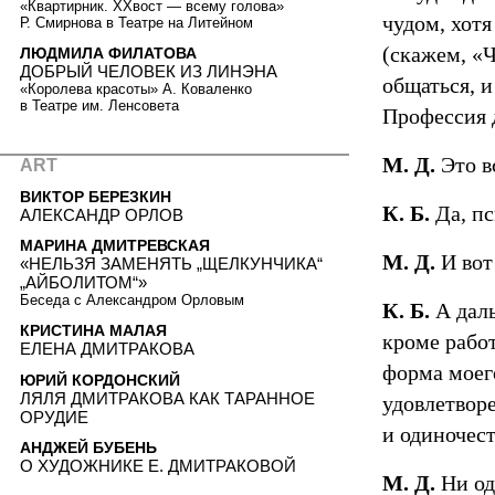
«Квартирник. ХХвост — всему голова»
чудом, хотя
Р. Смирнова в Театре на Литейном
(скажем, «
ЛЮДМИЛА ФИЛАТОВА
ДОБРЫЙ ЧЕЛОВЕК ИЗ ЛИНЭНА
общаться, и
«Королева красоты» А. Коваленко
в Театре им. Ленсовета
Профессия 
М. Д.
Это в
ART
ВИКТОР БЕРЕЗКИН
К. Б.
Да, пс
АЛЕКСАНДР ОРЛОВ
МАРИНА ДМИТРЕВСКАЯ
М. Д.
И вот
«НЕЛЬЗЯ ЗАМЕНЯТЬ „ЩЕЛКУНЧИКА“
„АЙБОЛИТОМ“»
Беседа с Александром Орловым
К. Б.
А даль
КРИСТИНА МАЛАЯ
кроме работ
ЕЛЕНА ДМИТРАКОВА
форма моег
ЮРИЙ КОРДОНСКИЙ
ЛЯЛЯ ДМИТРАКОВА КАК ТАРАННОЕ
удовлетвор
ОРУДИЕ
и одиночест
АНДЖЕЙ БУБЕНЬ
О ХУДОЖНИКЕ Е. ДМИТРАКОВОЙ
М. Д.
Ни од