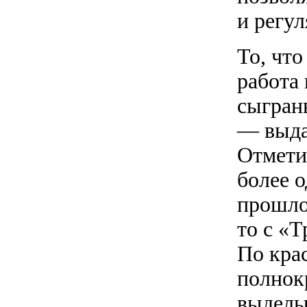
и регу
То, чт
работа 
сыгран
— выда
Отмети
более 
прошло
то с «
По крас
полнок
выделы