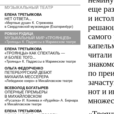
еще ра
МУЗЫКАЛЬНЫЙ ТЕАТР
ЕЛЕНА ТРЕТЬЯКОВА
и исто
НЕТ ОТВЕТА...
«Мертвые души» К. Стрежнева
решающ
в Свердловской музкомедии (Екатеринбург)
РОМАН РУДИЦА
самого
МУЗЫКАЛЬНЫЙ МИР «ТРОЯНЦЕВ»
«Троянцы» К. Падриссы в Мариинском театре
капель
ЕЛЕНА ТРЕТЬЯКОВА
читали
«ТРОЯНЦЫ» КАК СПЕКТАКЛЬ —
И БОЛЕЕ ТОГО...
знаком
«Троянцы» К. Падриссы в Мариинском театре
ОЛЬГА ФЕДОРЧЕНКО
по пре
ПЕТЕРБУРГСКИЙ ДЕБЮТ
МИХАИЛА МЕССЕРЕРА
зачаст
«Лебединое озеро» в Михайловском театре
ВСЕВОЛОД БОГАТЫРЕВ
нот и и
ОПЕРНЫЕ ПРЕМЬЕРЫ
В МИХАЙЛОВСКОМ
множес
«Русалка» И. Коняева и «Иудейка» А. Бернара
в Михайловском театре
ЕЛЕНА ТРЕТЬЯКОВА
«Троян