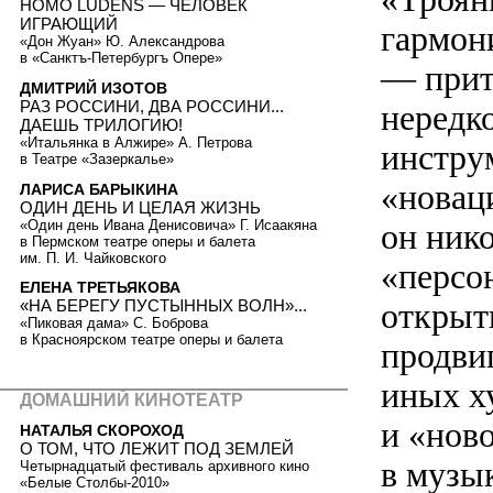
HOMO LUDENS — ЧЕЛОВЕК
ИГРАЮЩИЙ
гармон
«Дон Жуан» Ю. Александрова
в «Санктъ-Петербургъ Опере»
— прит
ДМИТРИЙ ИЗОТОВ
РАЗ РОССИНИ, ДВА РОССИНИ...
нередк
ДАЕШЬ ТРИЛОГИЮ!
«Итальянка в Алжире» А. Петрова
инструм
в Театре «Зазеркалье»
«новаци
ЛАРИСА БАРЫКИНА
ОДИН ДЕНЬ И ЦЕЛАЯ ЖИЗНЬ
«Один день Ивана Денисовича» Г. Исаакяна
он ник
в Пермском театре оперы и балета
им. П. И. Чайковского
«персон
ЕЛЕНА ТРЕТЬЯКОВА
открыти
«НА БЕРЕГУ ПУСТЫННЫХ ВОЛН»...
«Пиковая дама» С. Боброва
в Красноярском театре оперы и балета
продви
иных х
ДОМАШНИЙ КИНОТЕАТР
и «нов
НАТАЛЬЯ СКОРОХОД
О ТОМ, ЧТО ЛЕЖИТ ПОД ЗЕМЛЕЙ
в музы
Четырнадцатый фестиваль архивного кино
«Белые Столбы-2010»