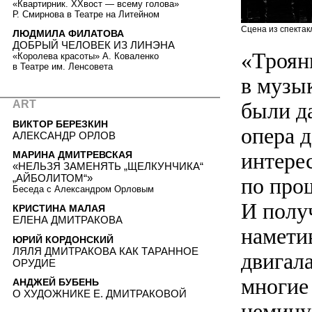
«Квартирник. ХХвост — всему голова»
Р. Смирнова в Театре на Литейном
Сцена из спектакл
ЛЮДМИЛА ФИЛАТОВА
ДОБРЫЙ ЧЕЛОВЕК ИЗ ЛИНЭНА
«Троян
«Королева красоты» А. Коваленко
в Театре им. Ленсовета
в музы
были д
ART
ВИКТОР БЕРЕЗКИН
опера д
АЛЕКСАНДР ОРЛОВ
интерес
МАРИНА ДМИТРЕВСКАЯ
«НЕЛЬЗЯ ЗАМЕНЯТЬ „ЩЕЛКУНЧИКА“
„АЙБОЛИТОМ“»
по прош
Беседа с Александром Орловым
И полу
КРИСТИНА МАЛАЯ
ЕЛЕНА ДМИТРАКОВА
намети
ЮРИЙ КОРДОНСКИЙ
ЛЯЛЯ ДМИТРАКОВА КАК ТАРАННОЕ
двигал
ОРУДИЕ
многие
АНДЖЕЙ БУБЕНЬ
О ХУДОЖНИКЕ Е. ДМИТРАКОВОЙ
немину