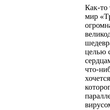
Как-то 
мир «Т
огромн
велико
шедевр
целью 
сердца
что-ниб
хочется
которо
паралл
вирусом