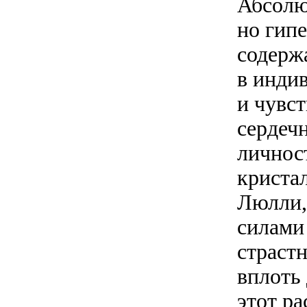
Абсолю
но гип
содерж
в инди
и чувс
сердеч
личнос
криста
Люлли,
силами 
страст
вплоть 
этот р