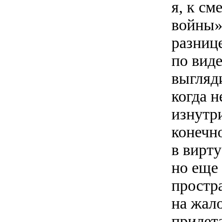
я, к см
войны»
разниц
по вид
выгляд
когда 
изнутр
конечн
в вирт
но еще 
простр
на жал
прилет