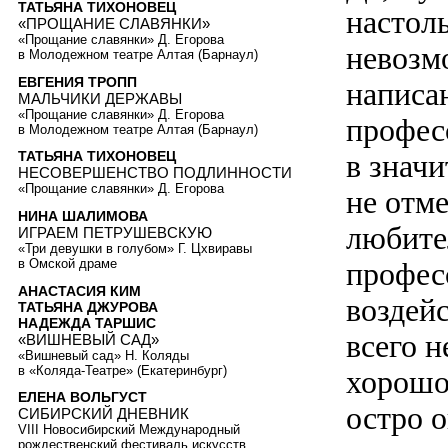
ТАТЬЯНА ТИХОНОВЕЦ
настоль
«ПРОЩАНИЕ СЛАВЯНКИ»
«Прощание славянки» Д. Егорова
невозм
в Молодежном театре Алтая (Барнаул)
ЕВГЕНИЯ ТРОПП
написа
МАЛЬЧИКИ ДЕРЖАВЫ
«Прощание славянки» Д. Егорова
профес
в Молодежном театре Алтая (Барнаул)
в знач
ТАТЬЯНА ТИХОНОВЕЦ
НЕСОВЕРШЕНСТВО ПОДЛИННОСТИ
«Прощание славянки» Д. Егорова
не отм
НИНА ШАЛИМОВА
любите
ИГРАЕМ ПЕТРУШЕВСКУЮ
«Три девушки в голубом» Г. Цхвиравы
в Омской драме
профес
АНАСТАСИЯ КИМ
воздей
ТАТЬЯНА ДЖУРОВА
НАДЕЖДА ТАРШИС
всего 
«ВИШНЕВЫЙ САД»
«Вишневый сад» Н. Коляды
в «Коляда-Театре» (Екатеринбург)
хорошо
ЕЛЕНА ВОЛЬГУСТ
остро о
СИБИРСКИЙ ДНЕВНИК
VIII Новосибирский Международный
рождественский фестиваль искусств