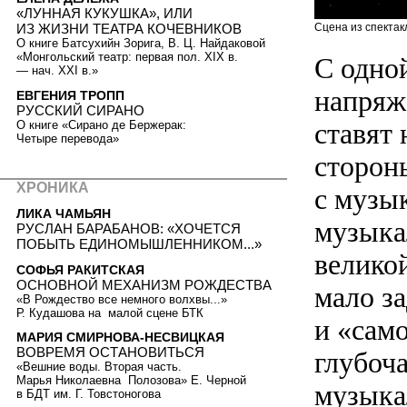
«ЛУННАЯ КУКУШКА», ИЛИ
Сцена из спектак
ИЗ ЖИЗНИ ТЕАТРА КОЧЕВНИКОВ
О книге Батсухийн Зорига, В. Ц. Найдаковой
«Монгольский театр: первая пол. ХIХ в.
С одно
— нач. XXI в.»
напряже
ЕВГЕНИЯ ТРОПП
РУССКИЙ СИРАНО
ставят
О книге «Сирано де Бержерак:
Четыре перевода»
сторон
ХРОНИКА
с музы
ЛИКА ЧАМЬЯН
музыка
РУСЛАН БАРАБАНОВ: «ХОЧЕТСЯ
ПОБЫТЬ ЕДИНОМЫШЛЕННИКОМ...»
велико
СОФЬЯ РАКИТСКАЯ
ОСНОВНОЙ МЕХАНИЗМ РОЖДЕСТВА
мало з
«В Рождество все немного волхвы...»
Р. Кудашова на малой сцене БТК
и «сам
МАРИЯ СМИРНОВА-НЕСВИЦКАЯ
ВОВРЕМЯ ОСТАНОВИТЬСЯ
глубоча
«Вешние воды. Вторая часть.
Марья Николаевна Полозова» Е. Черной
музыка
в БДТ им. Г. Товстоногова