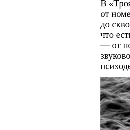
В «Тро
от номе
до скв
что ест
— от п
звуков
психод