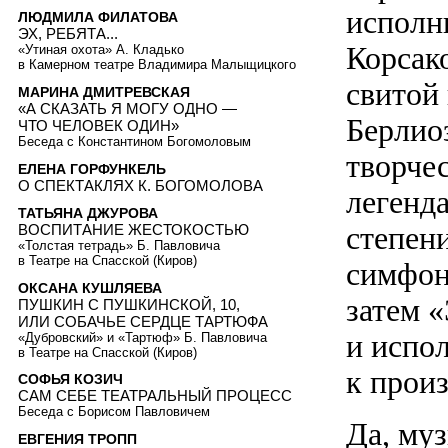
исполн
ЛЮДМИЛА ФИЛАТОВА
ЭХ, РЕБЯТА...
Корсако
«Утиная охота» А. Кладько
в Камерном театре Владимира Малыщицкого
свитой
МАРИНА ДМИТРЕВСКАЯ
«А СКАЗАТЬ Я МОГУ ОДНО —
Берлио
ЧТО ЧЕЛОВЕК ОДИН»
Беседа с Константином Богомоловым
творче
ЕЛЕНА ГОРФУНКЕЛЬ
О СПЕКТАКЛЯХ К. БОГОМОЛОВА
легенд
ТАТЬЯНА ДЖУРОВА
степен
ВОСПИТАНИЕ ЖЕСТОКОСТЬЮ
«Толстая тетрадь» Б. Павловича
в Театре на Спасской (Киров)
симфон
ОКСАНА КУШЛЯЕВА
затем 
ПУШКИН С ПУШКИНСКОЙ, 10,
ИЛИ СОБАЧЬЕ СЕРДЦЕ ТАРТЮФА
и испо
«Дубровский» и «Тартюф» Б. Павловича
в Театре на Спасской (Киров)
к прои
СОФЬЯ КОЗИЧ
САМ СЕБЕ ТЕАТРАЛЬНЫЙ ПРОЦЕСС
Беседа с Борисом Павловичем
Да, му
ЕВГЕНИЯ ТРОПП