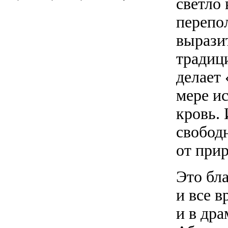
светло 
перепо
вырази
традиц
делает 
мере и
кровь. 
свобод
от прир
Это бл
и все 
и в др