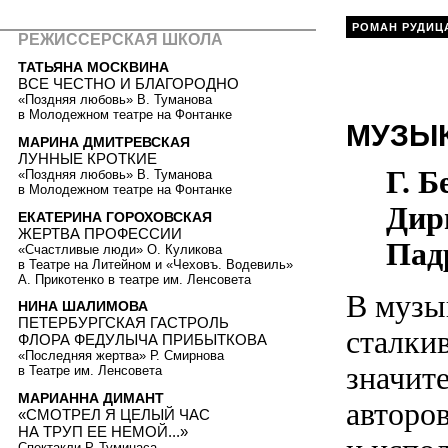
РОМАН РУДИЦ
РЕЖИССЕРСКАЯ ШКОЛА
ТАТЬЯНА МОСКВИНА
ВСЕ ЧЕСТНО И БЛАГОРОДНО
«Поздняя любовь» В. Туманова
в Молодежном театре на Фонтанке
МУЗЫ
МАРИНА ДМИТРЕВСКАЯ
ЛУННЫЕ КРОТКИЕ
Г. 
«Поздняя любовь» В. Туманова
в Молодежном театре на Фонтанке
Дир
ЕКАТЕРИНА ГОРОХОВСКАЯ
ЖЕРТВА ПРОФЕССИИ
Пад
«Счастливые люди» О. Куликова
в Театре на Литейном и «Чеховъ. Водевиль»
А. Прикотенко в театре им. Ленсовета
В музы
НИНА ШАЛИМОВА
ПЕТЕРБУРГСКАЯ ГАСТРОЛЬ
сталкив
ФЛОРА ФЕДУЛЫЧА ПРИБЫТКОВА
«Последняя жертва» Р. Смирнова
значит
в Театре им. Ленсовета
МАРИАННА ДИМАНТ
авторо
«СМОТРЕЛ Я ЦЕЛЫЙ ЧАС
НА ТРУП ЕЕ НЕМОЙ...»
Спектакли Р. Туминаса