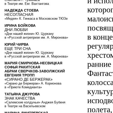
и испол
в Театре им. Евг. Вахтангова
которо
НАДЕЖДА СТОЕВА
НЕСОГЛАСНАЯ
малоис
«Медея» К. Гинкаса в Московском ТЮЗе
посвящ
ИРИНА БОЙКОВА
ДНИ ЛЮБВИ
«Дни нашей жизни» Ю. Цуркану
в конц
в «Русской антрепризе им. А. Миронова»
регуляр
ЮРИЙ ЧИРВА
ЕЩЕ ТРИ СНА
хресто
«Дни нашей жизни» Ю. Цуркану
в «Русской антрепризе им. А. Миронова»
ранние
МАРИЯ СМИРНОВА-НЕСВИЦКАЯ
СОФЬЯ РАКИТСКАЯ
Фантас
АБРАМ СВЕРЧКОВ-ЗАВОЛЖСКИЙ
ЕВГЕНИЯ ТРОПП
«СИРАНО ДЕ БЕРЖЕРАК»
колосс
«Сирано де Бержерак» А. Корионова
в «Приюте Комедианта»
культур
ТАТЬЯНА ДЖУРОВА
исподв
ЗНАК КАЧЕСТВА
«Салемские колдуньи» Анджея Бубеня
в Театре на Васильевском
полета,
МАРИНА ДМИТРЕВСКАЯ