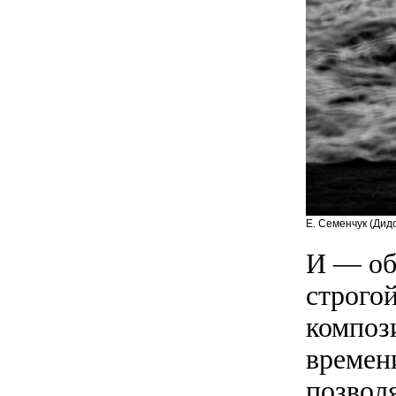
Е. Семенчук (Дид
И — об
строго
композ
времен
позвол