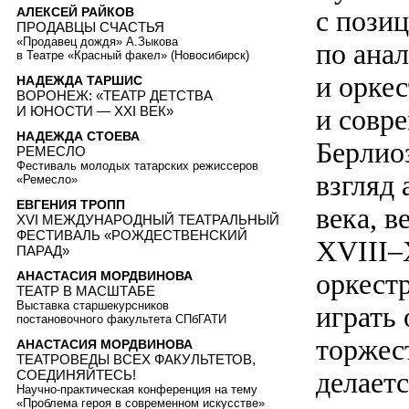
АЛЕКСЕЙ РАЙКОВ
с пози
ПРОДАВЦЫ СЧАСТЬЯ
«Продавец дождя» А.Зыкова
по ана
в Театре «Красный факел» (Новосибирск)
и орке
НАДЕЖДА ТАРШИС
ВОРОНЕЖ: «ТЕАТР ДЕТСТВА
И ЮНОСТИ — XXI ВЕК»
и совре
НАДЕЖДА СТОЕВА
Берлио
РЕМЕСЛО
Фестиваль молодых татарских режиссеров
взгляд
«Ремесло»
ЕВГЕНИЯ ТРОПП
века, в
XVI МЕЖДУНАРОДНЫЙ ТЕАТРАЛЬНЫЙ
ФЕСТИВАЛЬ «РОЖДЕСТВЕНСКИЙ
XVIII–
ПАРАД»
оркест
АНАСТАСИЯ МОРДВИНОВА
ТЕАТР В МАСШТАБЕ
Выставка старшекурсников
играть 
постановочного факультета СПбГАТИ
торжес
АНАСТАСИЯ МОРДВИНОВА
ТЕАТРОВЕДЫ ВСЕХ ФАКУЛЬТЕТОВ,
делаетс
СОЕДИНЯЙТЕСЬ!
Научно-практическая конференция на тему
«Проблема героя в современном искусстве»