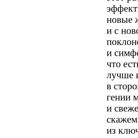
эффект
новые 
и с нов
поклон
и симф
что ест
лучше и
в стор
гении м
и свеже
скажем
из клю