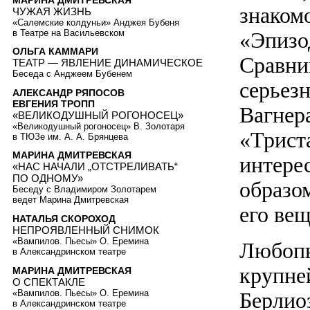
знаком
ЧУЖАЯ ЖИЗНЬ
«Салемские колдуньи» Анджея Бубеня
в Театре на Васильевском
«Эпизо
ОЛЬГА КАММАРИ
Сравни
ТЕАТР — ЯВЛЕНИЕ ДИНАМИЧЕСКОЕ
Беседа с Анджеем Бубенем
серьез
АЛЕКСАНДР РЯПОСОВ
ЕВГЕНИЯ ТРОПП
Вагнер
«ВЕЛИКОДУШНЫЙ РОГОНОСЕЦ»
«Великодушный рогоносец» В. Золотаря
«Трист
в ТЮЗе им. А. А. Брянцева
МАРИНА ДМИТРЕВСКАЯ
интере
«НАС НАЧАЛИ „ОТСТРЕЛИВАТЬ“
ПО ОДНОМУ»
образом
Беседу с Владимиром Золотарем
ведет Марина Дмитревская
его ве
НАТАЛЬЯ СКОРОХОД
НЕПРОЯВЛЕННЫЙ СНИМОК
«Вампилов. Пьесы» О. Еремина
Любопы
в Александринском театре
крупне
МАРИНА ДМИТРЕВСКАЯ
О СПЕКТАКЛЕ
«Вампилов. Пьесы» О. Еремина
Берлио
в Александринском театре