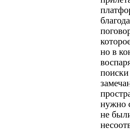
платфо
благод
погово
которое
но в ко
воспар
поиски
замеча
простра
нужно 
не был
несоот