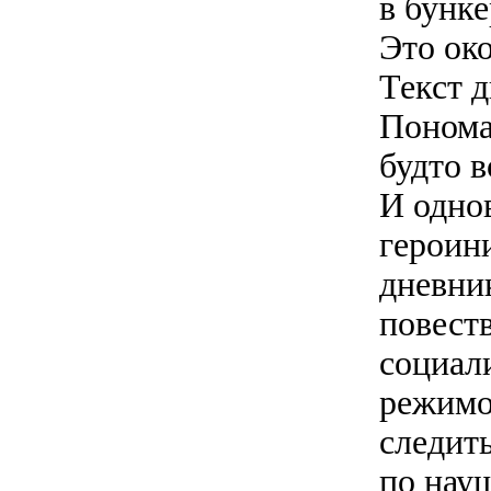
в бунке
Это ок
Текст 
Понома
будто 
И одно
героин
дневник
повест
социал
режимо
следить
по нау