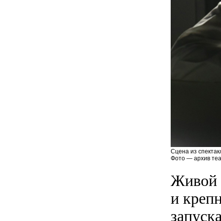
Сцена из спектак
Фото — архив теа
Живой 
и креп
запуск