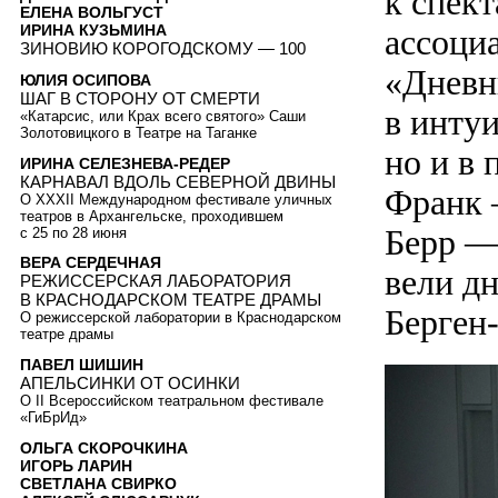
к спек
ЕЛЕНА ВОЛЬГУСТ
ИРИНА КУЗЬМИНА
ассоци
ЗИНОВИЮ КОРОГОДСКОМУ — 100
«Дневн
ЮЛИЯ ОСИПОВА
ШАГ В СТОРОНУ ОТ СМЕРТИ
в инту
«Катарсис, или Крах всего святого» Саши
Золотовицкого в Театре на Таганке
но и в
ИРИНА СЕЛЕЗНЕВА-РЕДЕР
КАРНАВАЛ ВДОЛЬ СЕВЕРНОЙ ДВИНЫ
Франк 
О XXXII Международном фестивале уличных
театров в Архангельске, проходившем
Берр —
с 25 по 28 июня
ВЕРА СЕРДЕЧНАЯ
вели д
РЕЖИССЕРСКАЯ ЛАБОРАТОРИЯ
В КРАСНОДАРСКОМ ТЕАТРЕ ДРАМЫ
Берген-
О режиссерской лаборатории в Краснодарском
театре драмы
ПАВЕЛ ШИШИН
АПЕЛЬСИНКИ ОТ ОСИНКИ
О II Всероссийском театральном фестивале
«ГиБрИд»
ОЛЬГА СКОРОЧКИНА
ИГОРЬ ЛАРИН
СВЕТЛАНА СВИРКО