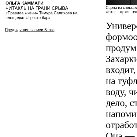
ОЛЬГА КАММАРИ
ЧИТАКЛЬ НА ГРАНИ СРЫВА
Сцена из спектак
Фото — архив теа
«Правила жизни» Тимура Салихова на
площадке «Просто бар»
Универ
Предыдущие записи блога
формоо
продум
Захарк
входит
на туф
воду, ч
дело, с
напоми
отрабо
Она — ч