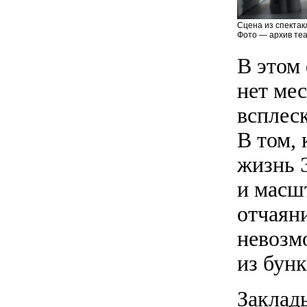
Сцена из спектак
Фото — архив теа
В этом 
нет ме
всплес
В том,
жизнь Э
и масшт
отчаян
невозм
из бунк
Заклад