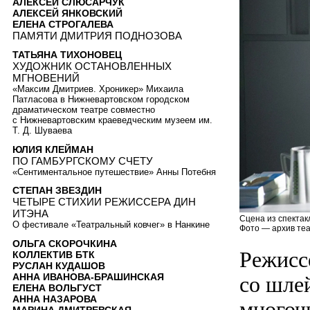
АЛЕКСЕЙ СЛЮСАРЧУК
АЛЕКСЕЙ ЯНКОВСКИЙ
ЕЛЕНА СТРОГАЛЕВА
ПАМЯТИ ДМИТРИЯ ПОДНОЗОВА
ТАТЬЯНА ТИХОНОВЕЦ
ХУДОЖНИК ОСТАНОВЛЕННЫХ
МГНОВЕНИЙ
«Максим Дмитриев. Хроникер» Михаила
Патласова в Нижневартовском городском
драматическом театре совместно
с Нижневартовским краеведческим музеем им.
Т. Д. Шуваева
ЮЛИЯ КЛЕЙМАН
ПО ГАМБУРГСКОМУ СЧЕТУ
«Сентиментальное путешествие» Анны Потебня
СТЕПАН ЗВЕЗДИН
ЧЕТЫРЕ СТИХИИ РЕЖИССЕРА ДИН
ИТЭНА
Сцена из спектак
О фестивале «Театральный ковчег» в Нанкине
Фото — архив теа
ОЛЬГА СКОРОЧКИНА
Режисс
КОЛЛЕКТИВ БТК
РУСЛАН КУДАШОВ
АННА ИВАНОВА-БРАШИНСКАЯ
со шле
ЕЛЕНА ВОЛЬГУСТ
АННА НАЗАРОВА
многоч