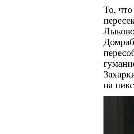
То, что
пересе
Лыково
Домраб
пересоб
гумани
Захарки
на пикс