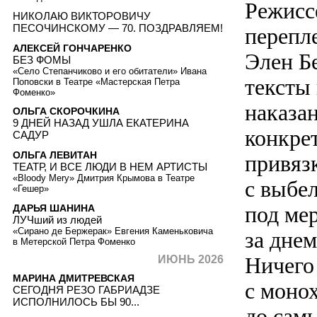
Режисс
НИКОЛАЮ ВИКТОРОВИЧУ
ПЕСОЧИНСКОМУ — 70. ПОЗДРАВЛЯЕМ!
перепл
АЛЕКСЕЙ ГОНЧАРЕНКО
Элен Б
БЕЗ ФОМЫ
«Село Степанчиково и его обитатели» Ивана
тексты
Поповски в Театре «Мастерская Петра
Фоменко»
наказа
ОЛЬГА СКОРОЧКИНА
9 ДНЕЙ НАЗАД УШЛА ЕКАТЕРИНА
конкре
САДУР
ОЛЬГА ЛЕВИТАН
привяз
ТЕАТР, И ВСЕ ЛЮДИ В НЕМ АРТИСТЫ
«Bloody Mery» Дмитрия Крымова в Театре
с выбе
«Гешер»
под ме
ДАРЬЯ ШАНИНА
ЛУЧший из людей
«Сирано де Бержерак» Евгения Каменьковича
за днем
в Метерской Петра Фоменко
Ничего
ИЮНЬ 2026
МАРИНА ДМИТРЕВСКАЯ
с моно
СЕГОДНЯ РЕЗО ГАБРИАДЗЕ
ИСПОЛНИЛОСЬ БЫ 90...
до сам