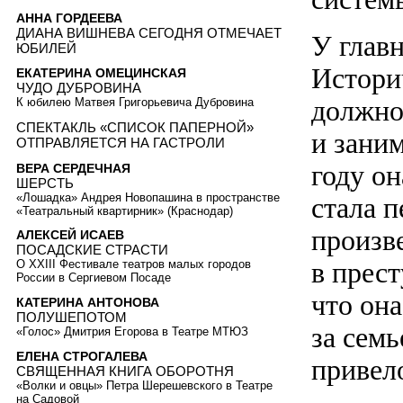
АННА ГОРДЕЕВА
ДИАНА ВИШНЕВА СЕГОДНЯ ОТМЕЧАЕТ
У глав
ЮБИЛЕЙ
Истори
ЕКАТЕРИНА ОМЕЦИНСКАЯ
ЧУДО ДУБРОВИНА
должно
К юбилею Матвея Григорьевича Дубровина
СПЕКТАКЛЬ «СПИСОК ПАПЕРНОЙ»
и зани
ОТПРАВЛЯЕТСЯ НА ГАСТРОЛИ
году о
ВЕРА СЕРДЕЧНАЯ
ШЕРСТЬ
«Лошадка» Андрея Новопашина в пространстве
стала 
«Театральный квартирник» (Краснодар)
произв
АЛЕКСЕЙ ИСАЕВ
ПОСАДСКИЕ СТРАСТИ
в прес
О XXIII Фестивале театров малых городов
России в Сергиевом Посаде
что она
КАТЕРИНА АНТОНОВА
ПОЛУШЕПОТОМ
за семь
«Голос» Дмитрия Егорова в Театре МТЮЗ
ЕЛЕНА СТРОГАЛЕВА
привело
СВЯЩЕННАЯ КНИГА ОБОРОТНЯ
«Волки и овцы» Петра Шерешевского в Театре
на Садовой