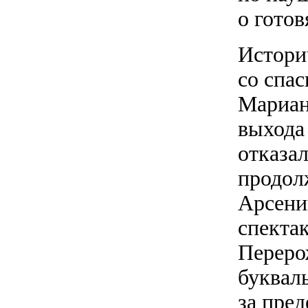
о готов
Истори
со спа
Мариан
выхода
отказал
продол
Арсени
спектак
Переро
буквал
за пред