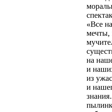
мораль
спекта
«Все н
мечты,
мучите
сущест
на наш
и наши
из ужа
и наше
знания
пылинк