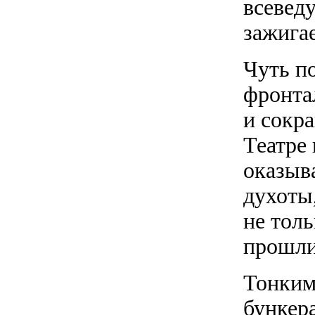
всевед
зажигае
Чуть п
фронта
и сокр
Театре
оказыв
духоты
не толь
прошли 
Тонким
бункера