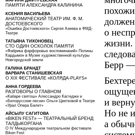
МАРИНА ДМИТРЕВСКАЯ
ПАМЯТИ АЛЕКСАНДРА КАЛИНИНА
похожих
КСЕНИЯ ВАСИЛЬЕВА
АНАТОМИЧЕСКИЙ ТЕАТР ИМ. Ф. М.
должен
ДОСТОЕВСКОГО
«Ошибка Достоевского» Сергея Азеева в ФМД-
о несп
Театре
жизни.
ТАТЬЯНА ТИХОНОВЕЦ
СТО ОДИН ОСКОЛОК ПАМЯТИ
следов
«Фабрика фарфоровых воспоминаний» Полины
Кардымон в Музее художественной культуры
Новгородской земли
Берр —
ГАЛИНА БРАНДТ
ВАРВАРА СТАНИШЕВСКАЯ
Бехтер
О XIX ФЕСТИВАЛЕ «КОЛЯДА-PLAYS»
АННА ГОРДЕЕВА
ощущен
РАЗГОВОРЫ О ГЛАВНОМ
«Кабаре святош» Алессандро Каггеджи и
и верн
«Белорусские песни» Ольги Цветковой в Театре
«Урал Опера Балет»
Но не и
АЙСЫЛУ САГИТОВА
«BIKEN FEST» — ТЕАТРАЛЬНЫЙ БРЕНД
а обыч
ТАЛДЫКОРГАНА
О IV Международном театральном фестивале
систем
Biken Fest