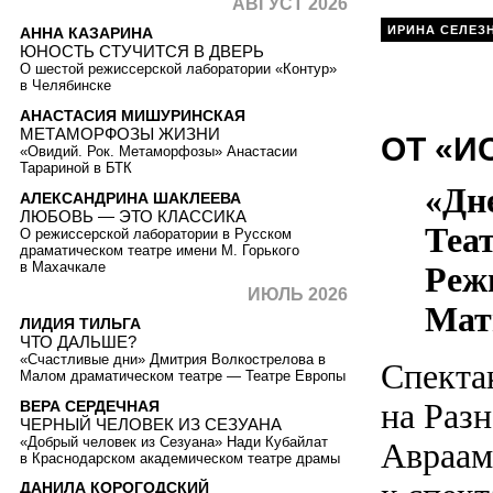
АВГУСТ 2026
ИРИНА СЕЛЕЗ
АННА КАЗАРИНА
ЮНОСТЬ СТУЧИТСЯ В ДВЕРЬ
О шестой режиссерской лаборатории «Контур»
в Челябинске
АНАСТАСИЯ МИШУРИНСКАЯ
МЕТАМОРФОЗЫ ЖИЗНИ
ОТ «
«Овидий. Рок. Метаморфозы» Анастасии
Тарариной в БТК
«Дн
АЛЕКСАНДРИНА ШАКЛЕЕВА
ЛЮБОВЬ — ЭТО КЛАССИКА
Теа
О режиссерской лаборатории в Русском
драматическом театре имени М. Горького
в Махачкале
Реж
ИЮЛЬ 2026
Мат
ЛИДИЯ ТИЛЬГА
ЧТО ДАЛЬШЕ?
«Счастливые дни» Дмитрия Волкострелова в
Спекта
Малом драматическом театре — Театре Европы
на Разн
ВЕРА СЕРДЕЧНАЯ
ЧЕРНЫЙ ЧЕЛОВЕК ИЗ СЕЗУАНА
«Добрый человек из Сезуана» Нади Кубайлат
Авраам
в Краснодарском академическом театре драмы
ДАНИЛА КОРОГОДСКИЙ