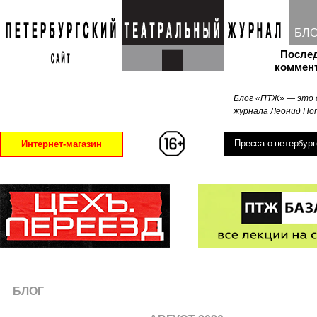
БЛ
После
коммен
Блог «ПТЖ» — это 
журнала Леонид Поп
Пресса о петербург
Интернет-магазин
БЛОГ