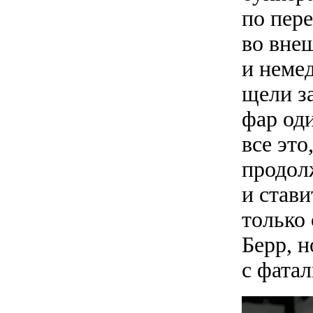
по пер
во вне
и неме
щели з
фар од
все эт
продол
и став
только
Берр, н
с фата