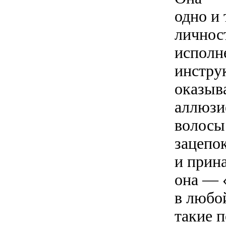
одно и
личнос
исполн
инструк
оказыв
аллюзи
волосы
зацепо
и прин
она — 
в любой
такие 