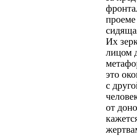
фронта
проеме
сидяща
Их зер
лицом 
метафо
это око
с друг
человек
от доно
кажется
жертва