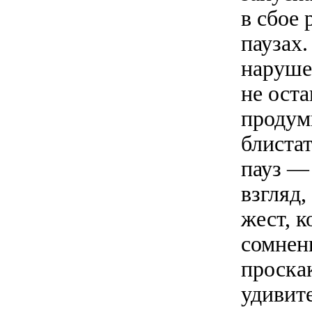
в сбое
паузах.
наруше
не оста
продум
блиста
пауз —
взгляд
жест, к
сомнен
проска
удивите