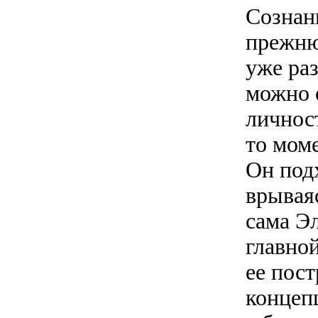
Сознан
прежню
уже ра
можно 
личност
то моме
Он подх
врываяс
сама Э
главно
ее пос
концепц