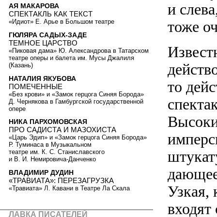
и слев
АЯ МАКАРОВА
СПЕКТАКЛЬ КАК ТЕКСТ
тоже о
«Идиот» Е. Арье в Большом театре
ГЮЛЯРА САДЫХ-ЗАДЕ
ТЕМНОЕ ЦАРСТВО
Извест
«Пиковая дама» Ю. Александрова в Татарском
театре оперы и балета им. Мусы Джалиля
действо
(Казань)
НАТАЛИЯ ЯКУБОВА
то дейс
ПОМЕЧЕННЫЕ
«Без крови» и «Замок герцога Синяя Борода»
спектак
Д. Чернякова в Гамбургской государственной
опере
Высоки
НИКА ПАРХОМОВСКАЯ
ПРО САДИСТА И МАЗОХИСТА
имперс
«Царь Эдип» и «Замок герцога Синяя Борода»
Р. Туминаса в Музыкальном
штукату
театре им. К. С. Станиславского
и В. И. Немировича-Данченко
дающее
ВЛАДИМИР ДУДИН
«ТРАВИАТА»: ПЕРЕЗАГРУЗКА
Узкая, 
«Травиата» Л. Кавани в Театре Ла Скала
входят
ЛАВКА ПИСАТЕЛЕЙ