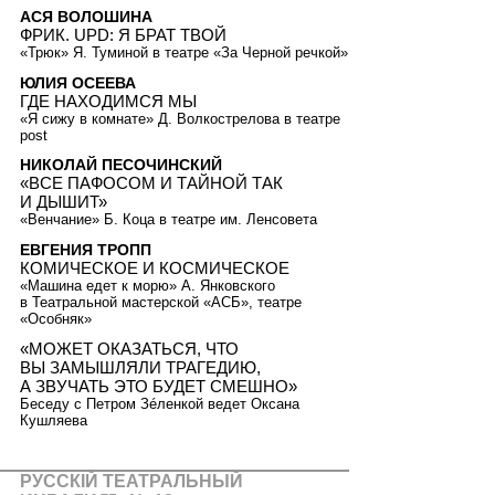
АСЯ ВОЛОШИНА
ФРИК. UPD: Я БРАТ ТВОЙ
«Трюк» Я. Туминой в театре «За Черной речкой»
ЮЛИЯ ОСЕЕВА
ГДЕ НАХОДИМСЯ МЫ
«Я сижу в комнате» Д. Волкострелова в театре
post
НИКОЛАЙ ПЕСОЧИНСКИЙ
«ВСЕ ПАФОСОМ И ТАЙНОЙ ТАК
И ДЫШИТ»
«Венчание» Б. Коца в театре им. Ленсовета
ЕВГЕНИЯ ТРОПП
КОМИЧЕСКОЕ И КОСМИЧЕСКОЕ
«Машина едет к морю» А. Янковского
в Театральной мастерской «АСБ», театре
«Особняк»
«МОЖЕТ ОКАЗАТЬСЯ, ЧТО
ВЫ ЗАМЫШЛЯЛИ ТРАГЕДИЮ,
А ЗВУЧАТЬ ЭТО БУДЕТ СМЕШНО»
Беседу с Петром Зéленкой ведет Оксана
Кушляева
РУССКIЙ ТЕАТРАЛЬНЫЙ