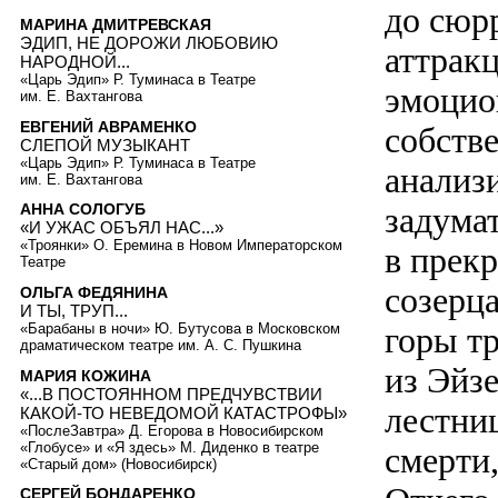
до сюр
МАРИНА ДМИТРЕВСКАЯ
ЭДИП, НЕ ДОРОЖИ ЛЮБОВИЮ
аттрак
НАРОДНОЙ...
«Царь Эдип» Р. Туминаса в Театре
эмоцио
им. Е. Вахтангова
ЕВГЕНИЙ АВРАМЕНКО
собстве
СЛЕПОЙ МУЗЫКАНТ
«Царь Эдип» Р. Туминаса в Театре
анализи
им. Е. Вахтангова
задума
АННА СОЛОГУБ
«И УЖАС ОБЪЯЛ НАС...»
«Троянки» О. Еремина в Новом Императорском
в прек
Театре
созерца
ОЛЬГА ФЕДЯНИНА
И ТЫ, ТРУП...
«Барабаны в ночи» Ю. Бутусова в Московском
горы т
драматическом театре им. А. С. Пушкина
из Эйз
МАРИЯ КОЖИНА
«...В ПОСТОЯННОМ ПРЕДЧУВСТВИИ
лестниц
КАКОЙ-ТО НЕВЕДОМОЙ КАТАСТРОФЫ»
«ПослеЗавтра» Д. Егорова в Новосибирском
«Глобусе» и «Я здесь» М. Диденко в театре
смерти,
«Старый дом» (Новосибирск)
СЕРГЕЙ БОНДАРЕНКО