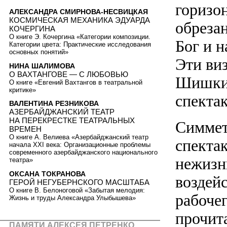
горизо
АЛЕКСАНДРА СМИРНОВА-НЕСВИЦКАЯ
КОСМИЧЕСКАЯ МЕХАНИКА ЭДУАРДА
обреза
КОЧЕРГИНА
О книге Э. Кочергина «Категории композиции.
Бог и н
Категории цвета: Практические исследования
основных понятий»
Эти ви
НИНА ШАЛИМОВА
О ВАХТАНГОВЕ — С ЛЮБОВЬЮ
Шишкин
О книге «Евгений Вахтангов в театральной
критике»
спектак
ВАЛЕНТИНА РЕЗНИКОВА
АЗЕРБАЙДЖАНСКИЙ ТЕАТР
НА ПЕРЕКРЕСТКЕ ТЕАТРАЛЬНЫХ
Симмет
ВРЕМЕН
О книге А. Велиева «Азербайджанский театр
спекта
начала XXI века: Организационные проблемы
современного азербайджанского национального
нежизн
театра»
ОКСАНА ТОКРАНОВА
воздей
ГЕРОЙ НЕГУБЕРНСКОГО МАСШТАБА
О книге В. Белоноговой «Забытая мелодия:
рабоче
Жизнь и труды Александра Улыбышева»
прочит
ПАМЯТИ АЛЕКСЕЯ ПЕТРЕНКО