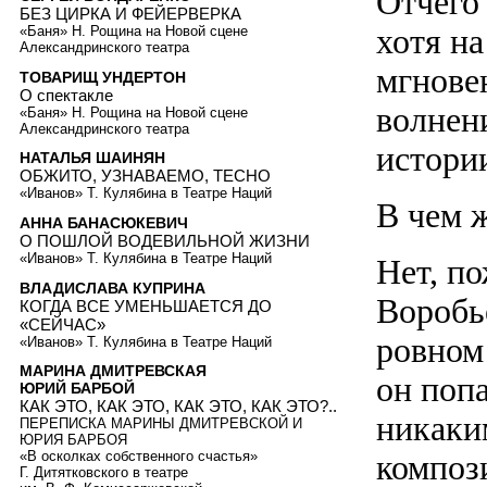
Отчего
БЕЗ ЦИРКА И ФЕЙЕРВЕРКА
хотя н
«Баня» Н. Рощина на Новой сцене
Александринского театра
мгнове
ТОВАРИЩ УНДЕРТОН
О спектакле
волнен
«Баня» Н. Рощина на Новой сцене
Александринского театра
истори
НАТАЛЬЯ ШАИНЯН
ОБЖИТО, УЗНАВАЕМО, ТЕСНО
«Иванов» Т. Кулябина в Театре Наций
В чем 
АННА БАНАСЮКЕВИЧ
О ПОШЛОЙ ВОДЕВИЛЬНОЙ ЖИЗНИ
«Иванов» Т. Кулябина в Театре Наций
Нет, п
ВЛАДИСЛАВА КУПРИНА
Воробь
КОГДА ВСЕ УМЕНЬШАЕТСЯ ДО
«СЕЙЧАС»
ровном
«Иванов» Т. Кулябина в Театре Наций
МАРИНА ДМИТРЕВСКАЯ
он попа
ЮРИЙ БАРБОЙ
КАК ЭТО, КАК ЭТО, КАК ЭТО, КАК ЭТО?..
никаки
ПЕРЕПИСКА МАРИНЫ ДМИТРЕВСКОЙ И
ЮРИЯ БАРБОЯ
композ
«В осколках собственного счастья»
Г. Дитятковского в театре