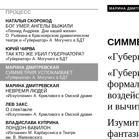
МАРИНА ДМИТ
ПРОЦЕСС
НАТАЛЬЯ СКОРОХОД
БОГ УМЕР, АНГЕЛЫ ВЫЖИЛИ
«Леонид Андреев. Дни нашей жизни»
О. Рыбкина в Красноярском драматическом
СИММ
театре и «Губернатор» А. Могучего в БДТ
ЮРИЙ ЧИРВА
«Губер
ТАК КТО ЖЕ УБИЛ ГУБЕРНАТОРА?
«Губернатор» А. Могучего в БДТ
МАРИНА ДМИТРЕВСКАЯ
«Губер
СИММЕТРИЯ УСПОКАИВАЕТ
«Губернатор» А. Могучего в БДТ
формал
МАРИНА ДМИТРЕВСКАЯ
НЕВРЕМЯ ЛЮДЕЙ
воздей
«Искупление» А. Крикливого в Омской драме
и вычи
ЛЕВ ЗАКС
О спектакле
«Искупление» А. Крикливого в Омской драме
Изумит
ВЛАДИСЛАВА КУПРИНА
ЛОНДОН-ВАВИЛОН
фантаз
«Изгнание» М. Карбаускиса в Театре
им. В. Маяковского