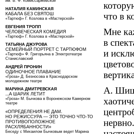
им. В. Ф. Комиссаржевской
которую
НАТАЛИЯ КАМИНСКАЯ
что в к
КАБАЛА БЕЗ СВЯТОШ
«Тартюф» Г. Козлова в «Мастерской»
ЕВГЕНИЯ ТРОПП
Мне ка
ЧЕЛОВЕЧЕСКАЯ КОМЕДИЯ
«Тартюф» Г. Козлова в «Мастерской»
в спек
ТАТЬЯНА ДЖУРОВА
СЕМЕЙНЫЙ ПОРТРЕТ С ТАРТЮФОМ
и искл
«Тартюф» Ф. Григорьяна в Электротеатре
Станиславский
цветов
АНДРЕЙ ПРОНИН
ОДИНОЧНОЕ ПЛАВАНИЕ
вертик
«Гроза» Д. Безносова в Краснодарском
молодежном театре
А. Шиш
МАРИНА ДМИТРЕВСКАЯ
...А ШАРИК ЛЕТИТ
хаотич
«Гроза» М. Бычкова в Воронежском Камерном
театре
центро
«ОПРЕДЕЛЕНИЯ НЕ ДАМ.
НО РЕЖИССУРА — ЭТО ТОЧНО ЧТО-ТО
нервно
ПРОТИВОПОЛОЖНОЕ
РАСХЛЯБАННОСТИ»
настоя
Беседу с Михаилом Бычковым ведет Марина