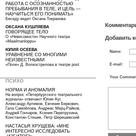
РАБОТА С ОСОЗНАННОСТЬЮ
ПРЕБЫВАНИЯ В ТЕЛЕ, И ЦЕЛЬ —
НАУЧИТЬСЯ ЕГО ПОНИМАТЬ»
Беседу ведет Оксана Токранова
Комментари
ОКСАНА КУШЛЯЕВА
ГОВОРЯЩЕЕ ТЕЛО
О «Невесомости» Научного театра
Добавить 
«Maailmanloppu»
ЮЛИЯ ОСЕЕВА
Name:
УРАВНЕНИЕ СО МНОГИМИ
НЕИЗВЕСТНЫМИ
E-mail:
«Поле» Д. Волкострелова в театре post
Your Commen
ПСИХО
НОРМА И АНОМАЛИЯ
На вопрос «Петербургского театрального
журнала» отвечают Юлия Ауг,
Александр Артемов, Евгения Беркович,
Гала Самойлова, Андреас Мерц-Райков,
Андрей Гончаров, Ксения Перетрухина,
Константин Стешик, Петр Шерешевский
НАСТАСЬЯ ХРУЩЕВА: «МНЕ
ИНТЕРЕСНО ИССЛЕДОВАТЬ