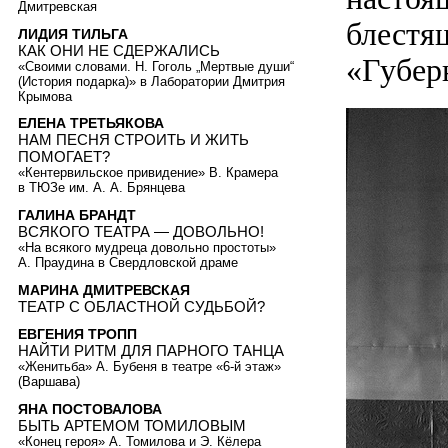
Дмитревская
блестя
ЛИДИЯ ТИЛЬГА
КАК ОНИ НЕ СДЕРЖАЛИСЬ
«Губер
«Своими словами. Н. Гоголь „Мертвые души“
(История подарка)» в Лаборатории Дмитрия
Крымова
ЕЛЕНА ТРЕТЬЯКОВА
НАМ ПЕСНЯ СТРОИТЬ И ЖИТЬ
ПОМОГАЕТ?
«Кентервильское привидение» В. Крамера
в ТЮЗе им. А. А. Брянцева
ГАЛИНА БРАНДТ
ВСЯКОГО ТЕАТРА — ДОВОЛЬНО!
«На всякого мудреца довольно простоты»
А. Праудина в Свердловской драме
МАРИНА ДМИТРЕВСКАЯ
ТЕАТР С ОБЛАСТНОЙ СУДЬБОЙ?
ЕВГЕНИЯ ТРОПП
НАЙТИ РИТМ ДЛЯ ПАРНОГО ТАНЦА
«Женитьба» А. Бубеня в театре «6-й этаж»
(Варшава)
ЯНА ПОСТОВАЛОВА
БЫТЬ АРТЕМОМ ТОМИЛОВЫМ
«Конец героя» А. Томилова и Э. Кёлера