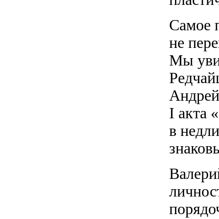
Самое п
не пере
Мы уви
Редчай
Андрей
I акта 
в недл
знаков
Валери
личност
порядо