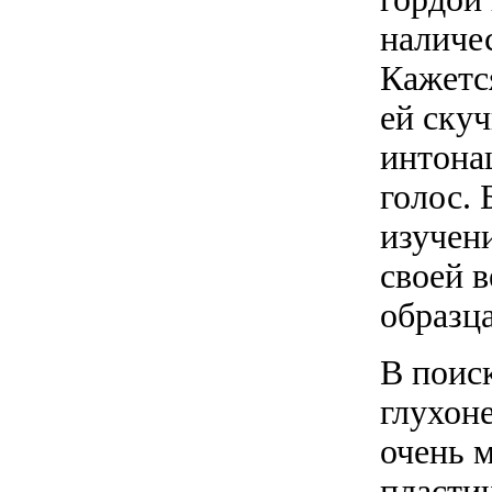
наличес
Кажется
ей ску
интона
голос. 
изучен
своей 
образц
В поис
глухон
очень м
пласти