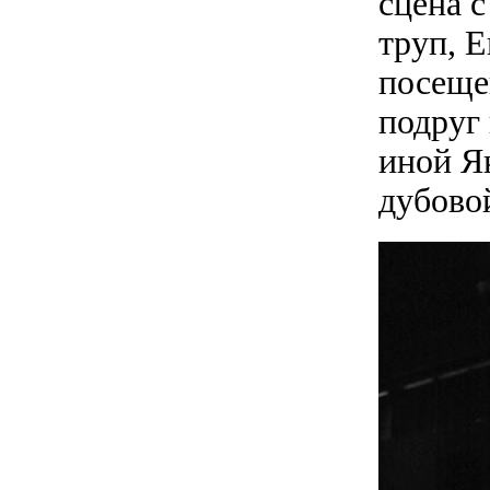
сцена 
труп, Е
посеще
подруг
иной Я
дубов