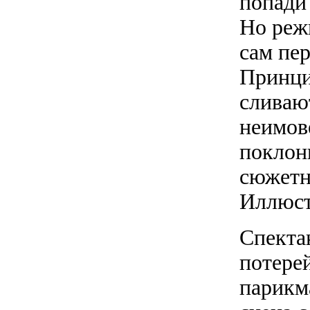
попади
Но реж
сам пе
Принци
сливают
неимове
поклон
сюжетн
Иллюст
Спектак
потере
парикм