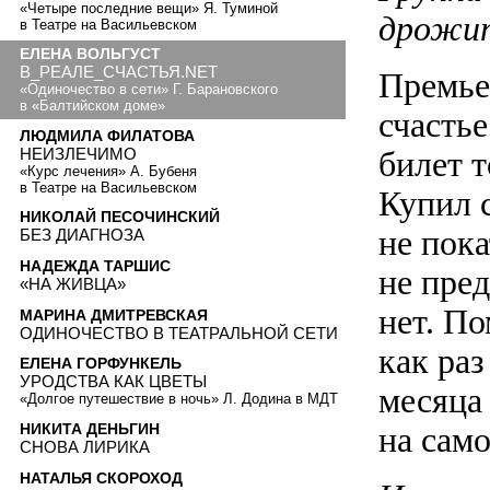
«Четыре последние вещи» Я. Туминой
дрожит
в Театре на Васильевском
ЕЛЕНА ВОЛЬГУСТ
В_РЕАЛЕ_СЧАСТЬЯ.NET
Премье
«Одиночество в сети» Г. Барановского
в «Балтийском доме»
счастье
ЛЮДМИЛА ФИЛАТОВА
НЕИЗЛЕЧИМО
билет т
«Курс лечения» А. Бубеня
в Театре на Васильевском
Купил с
НИКОЛАЙ ПЕСОЧИНСКИЙ
не пока
БЕЗ ДИАГНОЗА
НАДЕЖДА ТАРШИС
не пред
«НА ЖИВЦА»
нет. По
МАРИНА ДМИТРЕВСКАЯ
ОДИНОЧЕСТВО В ТЕАТРАЛЬНОЙ СЕТИ
как ра
ЕЛЕНА ГОРФУНКЕЛЬ
УРОДСТВА КАК ЦВЕТЫ
месяца 
«Долгое путешествие в ночь» Л. Додина в МДТ
НИКИТА ДЕНЬГИН
на само
СНОВА ЛИРИКА
НАТАЛЬЯ СКОРОХОД