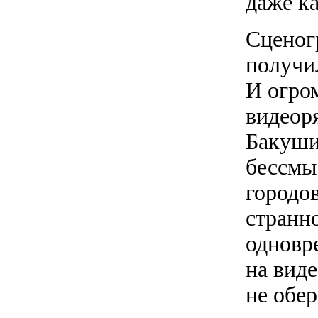
даже к
Сценог
получи
И огро
видеор
Бакуши
бессмы
городов
странн
одновр
на вид
не обер