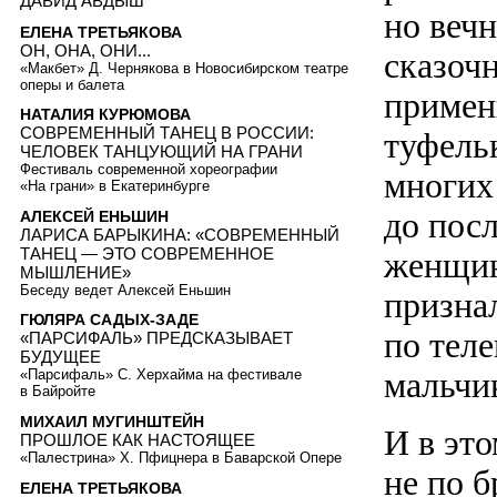
ДАВИД АВДЫШ
но веч
ЕЛЕНА ТРЕТЬЯКОВА
ОН, ОНА, ОНИ...
сказочн
«Макбет» Д. Чернякова в Новосибирском театре
оперы и балета
примен
НАТАЛИЯ КУРЮМОВА
СОВРЕМЕННЫЙ ТАНЕЦ В РОССИИ:
туфельк
ЧЕЛОВЕК ТАНЦУЮЩИЙ НА ГРАНИ
Фестиваль современной хореографии
многих
«На грани» в Екатеринбурге
до пос
АЛЕКСЕЙ ЕНЬШИН
ЛАРИСА БАРЫКИНА: «СОВРЕМЕННЫЙ
ТАНЕЦ — ЭТО СОВРЕМЕННОЕ
женщин
МЫШЛЕНИЕ»
Беседу ведет Алексей Еньшин
призна
ГЮЛЯРА САДЫХ-ЗАДЕ
по теле
«ПАРСИФАЛЬ» ПРЕДСКАЗЫВАЕТ
БУДУЩЕЕ
мальчи
«Парсифаль» С. Херхайма на фестивале
в Байройте
МИХАИЛ МУГИНШТЕЙН
И в это
ПРОШЛОЕ КАК НАСТОЯЩЕЕ
«Палестрина» Х. Пфицнера в Баварской Опере
не по б
ЕЛЕНА ТРЕТЬЯКОВА