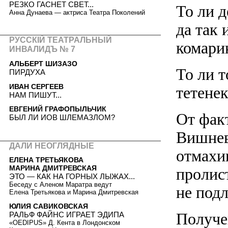
РЕЗКО ГАСНЕТ СВЕТ...
То ли д
Анна Дунаева — актриса Театра Поколений
да так
РУССКIЙ ТЕАТРАЛЬНЫЙ
комари
ИНВАЛИДЪ № 7
АЛЬБЕРТ ШИЗАЗО
То ли 
ПИРДУХА
ИВАН СЕРГЕЕВ
тетене
НАМ ПИШУТ...
ЕВГЕНИЙ ГРАФОПЫЛЬЧИК
От фак
БЫЛ ЛИ ИОВ ШЛЕМАЗЛОМ?
Вишнев
ДАЛИ НЕОГЛЯДНЫЕ
отмахи
ЕЛЕНА ТРЕТЬЯКОВА
МАРИНА ДМИТРЕВСКАЯ
пролис
ЭТО — КАК НА ГОРНЫХ ЛЫЖАХ...
Беседу с Аленом Маратра ведут
не под
Елена Третьякова и Марина Дмитревская
ЮЛИЯ САВИКОВСКАЯ
Получе
РАЛЬФ ФАЙНС ИГРАЕТ ЭДИПА
«OEDIPUS» Д. Кента в Лондонском