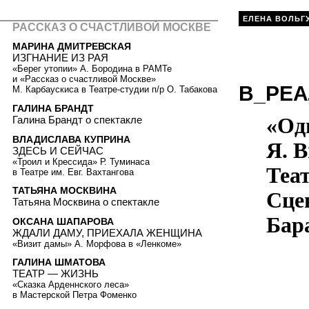
ЕЛЕНА ВОЛЬГ
РАССКАЗ О СЧАСТЛИВОЙ МОСКВЕ
МАРИНА ДМИТРЕВСКАЯ
ИЗГНАНИЕ ИЗ РАЯ
«Берег утопии» А. Бородина в РАМТе
и «Рассказ о счастливой Москве»
В_РЕА
М. Карбаускиса в Театре-студии п/р О. Табакова
ГАЛИНА БРАНДТ
«Од
Галина Брандт о спектакле
ВЛАДИСЛАВА КУПРИНА
Я. 
ЗДЕСЬ И СЕЙЧАС
«Троил и Крессида» Р. Туминаса
Теа
в Театре им. Евг. Вахтангова
ТАТЬЯНА МОСКВИНА
Сце
Татьяна Москвина о спектакле
Бар
ОКСАНА ШАПАРОВА
ЖДАЛИ ДАМУ, ПРИЕХАЛА ЖЕНЩИНА
«Визит дамы» А. Морфова в «Ленкоме»
ГАЛИНА ШМАТОВА
ТЕАТР — ЖИЗНЬ
«Сказка Арденнского леса»
в Мастерской Петра Фоменко