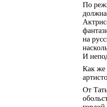
По режи
должна
Актрис
фантаз
на рус
наскол
И непо
Как же
артист
От Тат
обольс
гордой