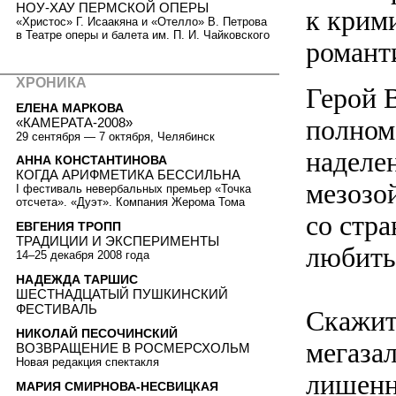
НОУ-ХАУ ПЕРМСКОЙ ОПЕРЫ
к крим
«Христос» Г. Исаакяна и «Отелло» В. Петрова
в Театре оперы и балета им. П. И. Чайковского
романти
ХРОНИКА
Герой 
ЕЛЕНА МАРКОВА
полном
«КАМЕРАТА-2008»
29 сентября — 7 октября, Челябинск
наделе
АННА КОНСТАНТИНОВА
КОГДА АРИФМЕТИКА БЕССИЛЬНА
мезозой
I фестиваль невербальных премьер «Точка
отсчета». «Дуэт». Компания Жерома Тома
со стра
ЕВГЕНИЯ ТРОПП
ТРАДИЦИИ И ЭКСПЕРИМЕНТЫ
любить
14–25 декабря 2008 года
НАДЕЖДА ТАРШИС
ШЕСТНАДЦАТЫЙ ПУШКИНСКИЙ
ФЕСТИВАЛЬ
Скажит
НИКОЛАЙ ПЕСОЧИНСКИЙ
мегаза
ВОЗВРАЩЕНИЕ В РОСМЕРСХОЛЬМ
Новая редакция спектакля
лишенн
МАРИЯ СМИРНОВА-НЕСВИЦКАЯ