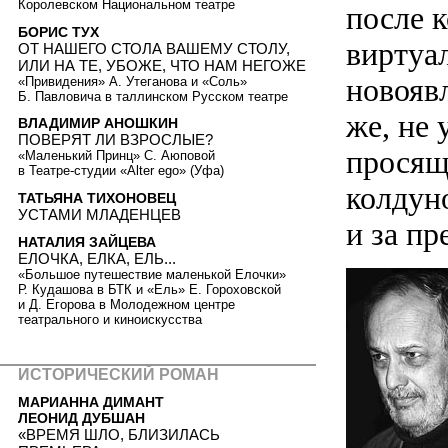
Королевском Национальном театре
после 
БОРИС ТУХ
виртуа
ОТ НАШЕГО СТОЛА ВАШЕМУ СТОЛУ,
ИЛИ НА ТЕ, УБОЖЕ, ЧТО НАМ НЕГОЖЕ
новояв
«Привидения» А. Утеганова и «Соль»
Б. Павловича в таллинском Русском театре
же, не 
ВЛАДИМИР АНОШКИН
ПОВЕРЯТ ЛИ ВЗРОСЛЫЕ?
просящ
«Маленький Принц» С. Аюповой
в Театре-студии «Alter ego» (Уфа)
колдуно
ТАТЬЯНА ТИХОНОВЕЦ
УСТАМИ МЛАДЕНЦЕВ
и за п
НАТАЛИЯ ЗАЙЦЕВА
ЕЛОЧКА, ЕЛКА, ЕЛЬ...
«Большое путешествие маленькой Елочки»
Р. Кудашова в БТК и «Ель» Е. Гороховской
и Д. Егорова в Молодежном центре
театрального и киноискусства
ИСТОРИЧЕСКИЙ РОМАН
МАРИАННА ДИМАНТ
ЛЕОНИД ДУБШАН
«ВРЕМЯ ШЛО, БЛИЗИЛАСЬ