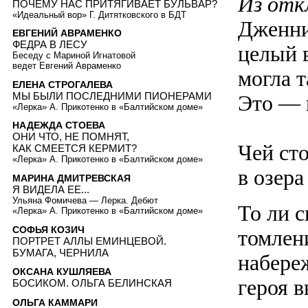
Из откл
ПОЧЕМУ НАС ПРИТЯГИВАЕТ БУЛЬВАР?
«Идеальный вор» Г. Дитятковского в БДТ
Дженни
ЕВГЕНИЙ АВРАМЕНКО
ФЕДРА В ЛЕСУ
целый в
Беседу с Мариной Игнатовой
ведет Евгений Авраменко
могла 
ЕЛЕНА СТРОГАЛЕВА
МЫ БЫЛИ ПОСЛЕДНИМИ ПИОНЕРАМИ
Это — 
«Лерка» А. Прикотенко в «Балтийском доме»
НАДЕЖДА СТОЕВА
ОНИ ЧТО, НЕ ПОМНЯТ,
Чей ст
КАК СМЕЕТСЯ КЕРМИТ?
«Лерка» А. Прикотенко в «Балтийском доме»
в озера
МАРИНА ДМИТРЕВСКАЯ
Я ВИДЕЛА ЕЕ...
Ульяна Фомичева — Лерка. Дебют
То ли 
«Лерка» А. Прикотенко в «Балтийском доме»
СОФЬЯ КОЗИЧ
томлен
ПОРТРЕТ АЛЛЫ ЕМИНЦЕВОЙ.
БУМАГА, ЧЕРНИЛА
набере
ОКСАНА КУШЛЯЕВА
героя 
БОСИКОМ. ОЛЬГА БЕЛИНСКАЯ
ОЛЬГА КАММАРИ