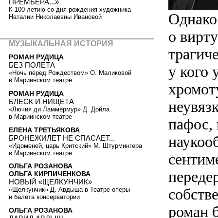
ПРЕМЬЕРА...»
К 100-летию со дня рождения художника
Однако 
Наталии Николаевны Ивановой
о вирт
МУЗЫКАЛЬНАЯ ИСТОРИЯ
трагиче
РОМАН РУДИЦА
БЕЗ ПОЛЕТА
у кого 
«Ночь перед Рождеством» О. Маликовой
в Мариинском театре
хромот
РОМАН РУДИЦА
БЛЕСК И НИЩЕТА
неувяз
«Лючия ди Ламмермур» Д. Дойла
в Мариинском театре
пафос,
ЕЛЕНА ТРЕТЬЯКОВА
наукоо
БРОНЕЖИЛЕТ НЕ СПАСАЕТ...
«Идоменей, царь Критский» М. Штурмингера
в Мариинском театре
сентим
ОЛЬГА РОЗАНОВА
передер
ОЛЬГА КИРПИЧЕНКОВА
НОВЫЙ «ЩЕЛКУНЧИК»
собств
«Щелкунчик» Д. Авдыша в Театре оперы
и балета консерватории
роман 
ОЛЬГА РОЗАНОВА