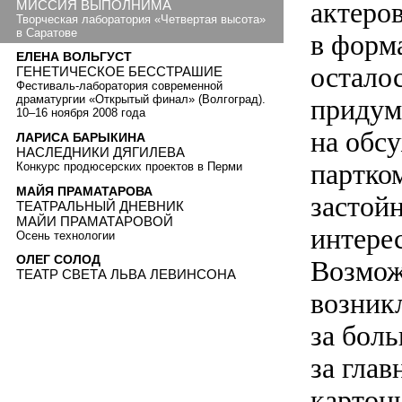
актеро
МИССИЯ ВЫПОЛНИМА
Творческая лаборатория «Четвертая высота»
в Саратове
в форм
ЕЛЕНА ВОЛЬГУСТ
остало
ГЕНЕТИЧЕСКОЕ БЕССТРАШИЕ
Фестиваль-лаборатория современной
драматургии «Открытый финал» (Волгоград).
придум
10–16 ноября 2008 года
на обс
ЛАРИСА БАРЫКИНА
НАСЛЕДНИКИ ДЯГИЛЕВА
партко
Конкурс продюсерских проектов в Перми
МАЙЯ ПРАМАТАРОВА
застойн
ТЕАТРАЛЬНЫЙ ДНЕВНИК
МАЙИ ПРАМАТАРОВОЙ
интерес
Осень технологии
ОЛЕГ СОЛОД
Возмож
ТЕАТР СВЕТА ЛЬВА ЛЕВИНСОНА
возник
за бол
за гла
картон