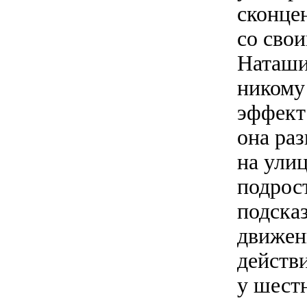
сконцен
со сво
Наташи
никому
эффект
она ра
на улиц
подрос
подска
движен
действ
у шест