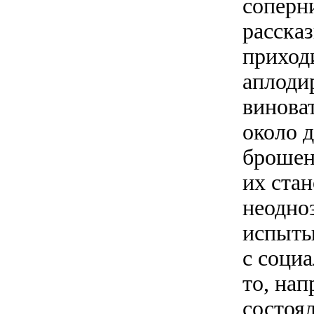
соперн
рассказ
приход
аплоди
виноват
около 
брошен
их ста
неодноз
испыты
с социа
то, нап
состоял