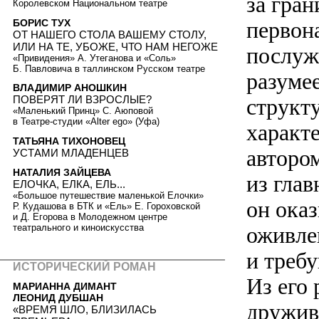
за гран
Королевском Национальном театре
БОРИС ТУХ
первон
ОТ НАШЕГО СТОЛА ВАШЕМУ СТОЛУ,
ИЛИ НА ТЕ, УБОЖЕ, ЧТО НАМ НЕГОЖЕ
послужи
«Привидения» А. Утеганова и «Соль»
Б. Павловича в таллинском Русском театре
разумее
ВЛАДИМИР АНОШКИН
ПОВЕРЯТ ЛИ ВЗРОСЛЫЕ?
структ
«Маленький Принц» С. Аюповой
в Театре-студии «Alter ego» (Уфа)
характ
ТАТЬЯНА ТИХОНОВЕЦ
автором
УСТАМИ МЛАДЕНЦЕВ
НАТАЛИЯ ЗАЙЦЕВА
из гла
ЕЛОЧКА, ЕЛКА, ЕЛЬ...
«Большое путешествие маленькой Елочки»
он ока
Р. Кудашова в БТК и «Ель» Е. Гороховской
и Д. Егорова в Молодежном центре
оживле
театрального и киноискусства
и треб
ИСТОРИЧЕСКИЙ РОМАН
Из его 
МАРИАННА ДИМАНТ
ЛЕОНИД ДУБШАН
дружив
«ВРЕМЯ ШЛО, БЛИЗИЛАСЬ