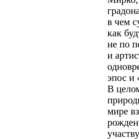
градон
в чем с
как бу
не по 
и арти
одновр
эпос и
В целом
природы
мире в
рождени
участв