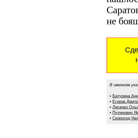
Сарато
не боящ
Сде
В именном ука
•
Батурина Ан
•
Егоров Дмит
•
Лисенко Оль
•
Пулинович Я
•
Скороход На