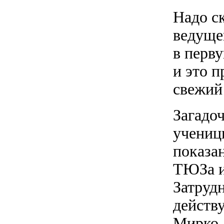
Надо ск
ведуще
в перву
и это 
свежий 
Загадо
учениц
показа
ТЮЗа и
Затруд
действ
Мирко,