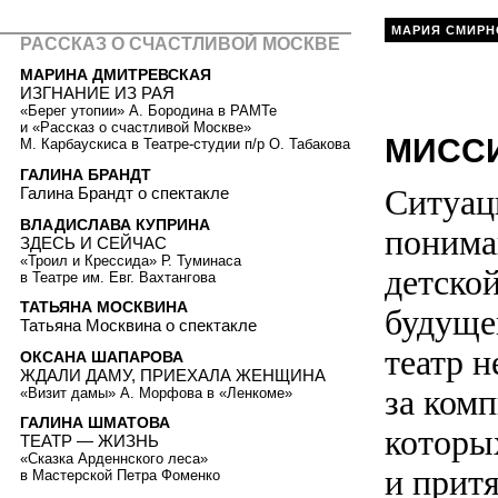
МАРИЯ СМИРН
РАССКАЗ О СЧАСТЛИВОЙ МОСКВЕ
МАРИНА ДМИТРЕВСКАЯ
ИЗГНАНИЕ ИЗ РАЯ
«Берег утопии» А. Бородина в РАМТе
и «Рассказ о счастливой Москве»
МИСС
М. Карбаускиса в Театре-студии п/р О. Табакова
ГАЛИНА БРАНДТ
Ситуац
Галина Брандт о спектакле
ВЛАДИСЛАВА КУПРИНА
понимаю
ЗДЕСЬ И СЕЙЧАС
«Троил и Крессида» Р. Туминаса
детско
в Театре им. Евг. Вахтангова
ТАТЬЯНА МОСКВИНА
будущег
Татьяна Москвина о спектакле
театр н
ОКСАНА ШАПАРОВА
ЖДАЛИ ДАМУ, ПРИЕХАЛА ЖЕНЩИНА
за комп
«Визит дамы» А. Морфова в «Ленкоме»
ГАЛИНА ШМАТОВА
которы
ТЕАТР — ЖИЗНЬ
«Сказка Арденнского леса»
и прит
в Мастерской Петра Фоменко