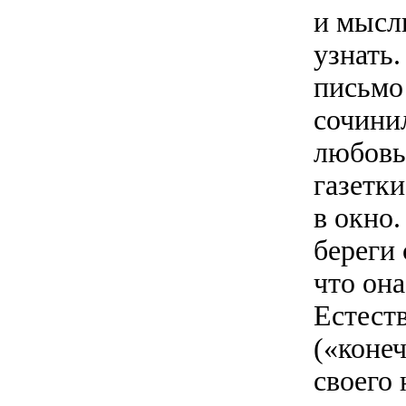
и мысли
узнать.
письмо 
сочинил
любовь
газетк
в окно
береги
что она
Естест
(«конеч
своего 