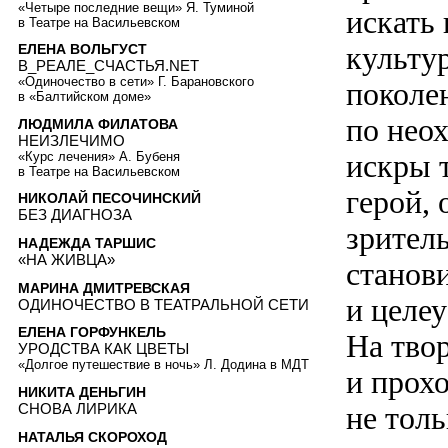
«Четыре последние вещи» Я. Туминой
искать 
в Театре на Васильевском
культу
ЕЛЕНА ВОЛЬГУСТ
В_РЕАЛЕ_СЧАСТЬЯ.NET
«Одиночество в сети» Г. Барановского
поколе
в «Балтийском доме»
по нео
ЛЮДМИЛА ФИЛАТОВА
НЕИЗЛЕЧИМО
искры т
«Курс лечения» А. Бубеня
в Театре на Васильевском
герой, 
НИКОЛАЙ ПЕСОЧИНСКИЙ
БЕЗ ДИАГНОЗА
зритель
НАДЕЖДА ТАРШИС
«НА ЖИВЦА»
станови
МАРИНА ДМИТРЕВСКАЯ
и целеу
ОДИНОЧЕСТВО В ТЕАТРАЛЬНОЙ СЕТИ
ЕЛЕНА ГОРФУНКЕЛЬ
На тво
УРОДСТВА КАК ЦВЕТЫ
«Долгое путешествие в ночь» Л. Додина в МДТ
и прох
НИКИТА ДЕНЬГИН
СНОВА ЛИРИКА
не толь
НАТАЛЬЯ СКОРОХОД