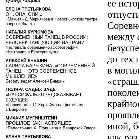
ДАВИД АВДЫШ
ее ист
ЕЛЕНА ТРЕТЬЯКОВА
отпуст
ОН, ОНА, ОНИ...
«Макбет» Д. Чернякова в Новосибирском театре
Соревн
оперы и балета
НАТАЛИЯ КУРЮМОВА
между 
СОВРЕМЕННЫЙ ТАНЕЦ В РОССИИ:
ЧЕЛОВЕК ТАНЦУЮЩИЙ НА ГРАНИ
безусп
Фестиваль современной хореографии
«На грани» в Екатеринбурге
до тех 
АЛЕКСЕЙ ЕНЬШИН
ЛАРИСА БАРЫКИНА: «СОВРЕМЕННЫЙ
в моги
ТАНЕЦ — ЭТО СОВРЕМЕННОЕ
МЫШЛЕНИЕ»
«страш
Беседу ведет Алексей Еньшин
поколен
ГЮЛЯРА САДЫХ-ЗАДЕ
«ПАРСИФАЛЬ» ПРЕДСКАЗЫВАЕТ
БУДУЩЕЕ
крайно
«Парсифаль» С. Херхайма на фестивале
в Байройте
проявл
МИХАИЛ МУГИНШТЕЙН
иной, 
ПРОШЛОЕ КАК НАСТОЯЩЕЕ
«Палестрина» Х. Пфицнера в Баварской Опере
как раз
ЕЛЕНА ТРЕТЬЯКОВА