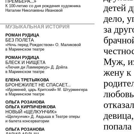
ПРЕМЬЕРА...»
детей д
К 100-летию со дня рождения художника
Наталии Николаевны Ивановой
дело, у
за друг
МУЗЫКАЛЬНАЯ ИСТОРИЯ
РОМАН РУДИЦА
брачно
БЕЗ ПОЛЕТА
«Ночь перед Рождеством» О. Маликовой
честнос
в Мариинском театре
РОМАН РУДИЦА
Муж, и
БЛЕСК И НИЩЕТА
«Лючия ди Ламмермур» Д. Дойла
жену к
в Мариинском театре
ЕЛЕНА ТРЕТЬЯКОВА
родите
БРОНЕЖИЛЕТ НЕ СПАСАЕТ...
«Идоменей, царь Критский» М. Штурмингера
любовь 
в Мариинском театре
отказа
ОЛЬГА РОЗАНОВА
ОЛЬГА КИРПИЧЕНКОВА
НОВЫЙ «ЩЕЛКУНЧИК»
девица,
«Щелкунчик» Д. Авдыша в Театре оперы
и балета консерватории
попала
ОЛЬГА РОЗАНОВА