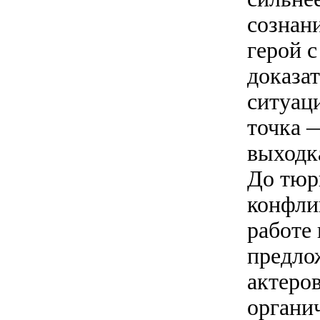
сознани
герой 
доказат
ситуац
точка —
выходк
До тюрь
конфли
работе
предло
актеро
органи