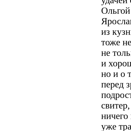
удачей
Ольгой
Яросла
из куз
тоже не
не тол
и хоро
но и о 
перед з
подрос
свитер,
ничего 
уже тра