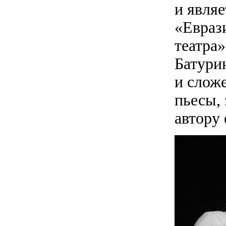
и явля
«Евраз
театра»
Батури
и сложе
пьесы, 
автору