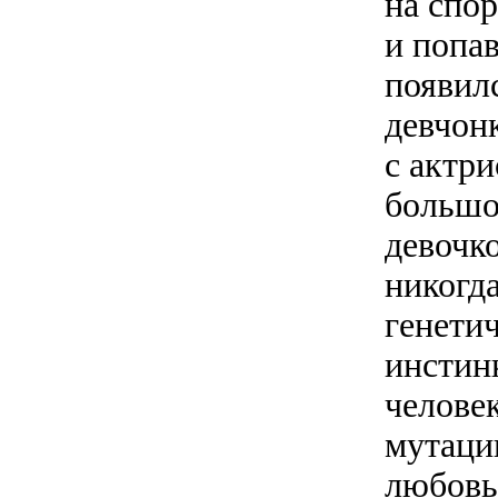
на спор
и попа
появилс
девчонк
с актр
большо
девочко
никогда
генетич
инстинк
челове
мутации
любовь