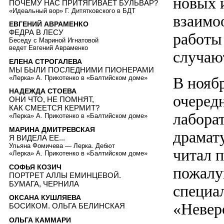
новых 
ПОЧЕМУ НАС ПРИТЯГИВАЕТ БУЛЬВАР?
«Идеальный вор» Г. Дитятковского в БДТ
взаимо
ЕВГЕНИЙ АВРАМЕНКО
ФЕДРА В ЛЕСУ
работы
Беседу с Мариной Игнатовой
ведет Евгений Авраменко
случаю
ЕЛЕНА СТРОГАЛЕВА
МЫ БЫЛИ ПОСЛЕДНИМИ ПИОНЕРАМИ
«Лерка» А. Прикотенко в «Балтийском доме»
В нояб
НАДЕЖДА СТОЕВА
очеред
ОНИ ЧТО, НЕ ПОМНЯТ,
КАК СМЕЕТСЯ КЕРМИТ?
лабора
«Лерка» А. Прикотенко в «Балтийском доме»
МАРИНА ДМИТРЕВСКАЯ
драмат
Я ВИДЕЛА ЕЕ...
Ульяна Фомичева — Лерка. Дебют
читал п
«Лерка» А. Прикотенко в «Балтийском доме»
СОФЬЯ КОЗИЧ
пожалу
ПОРТРЕТ АЛЛЫ ЕМИНЦЕВОЙ.
БУМАГА, ЧЕРНИЛА
специа
ОКСАНА КУШЛЯЕВА
«Невер
БОСИКОМ. ОЛЬГА БЕЛИНСКАЯ
ОЛЬГА КАММАРИ