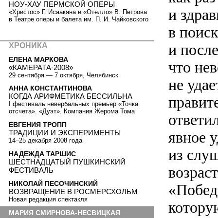
НОУ-ХАУ ПЕРМСКОЙ ОПЕРЫ
и здра
«Христос» Г. Исаакяна и «Отелло» В. Петрова
в Театре оперы и балета им. П. И. Чайковского
в поис
и после
ХРОНИКА
ЕЛЕНА МАРКОВА
что нев
«КАМЕРАТА-2008»
29 сентября — 7 октября, Челябинск
не уда
АННА КОНСТАНТИНОВА
КОГДА АРИФМЕТИКА БЕССИЛЬНА
правит
I фестиваль невербальных премьер «Точка
отсчета». «Дуэт». Компания Жерома Тома
ответил
ЕВГЕНИЯ ТРОПП
ТРАДИЦИИ И ЭКСПЕРИМЕНТЫ
явное 
14–25 декабря 2008 года
из слуш
НАДЕЖДА ТАРШИС
ШЕСТНАДЦАТЫЙ ПУШКИНСКИЙ
возраст
ФЕСТИВАЛЬ
НИКОЛАЙ ПЕСОЧИНСКИЙ
«Побед
ВОЗВРАЩЕНИЕ В РОСМЕРСХОЛЬМ
Новая редакция спектакля
котору
МАРИЯ СМИРНОВА-НЕСВИЦКАЯ