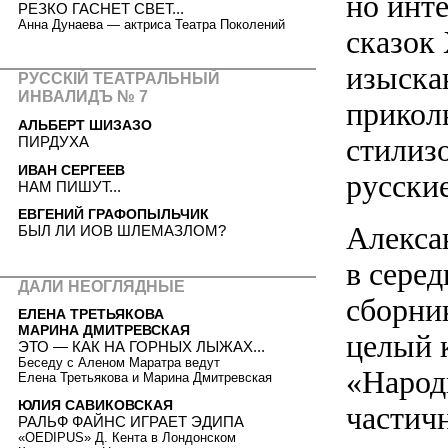
но инт
РЕЗКО ГАСНЕТ СВЕТ...
Анна Дунаева — актриса Театра Поколений
сказок
изыска
РУССКIЙ ТЕАТРАЛЬНЫЙ
ИНВАЛИДЪ № 7
прикол
АЛЬБЕРТ ШИЗАЗО
стилизо
ПИРДУХА
ИВАН СЕРГЕЕВ
русски
НАМ ПИШУТ...
ЕВГЕНИЙ ГРАФОПЫЛЬЧИК
Алекса
БЫЛ ЛИ ИОВ ШЛЕМАЗЛОМ?
в сере
ДАЛИ НЕОГЛЯДНЫЕ
сборник
ЕЛЕНА ТРЕТЬЯКОВА
МАРИНА ДМИТРЕВСКАЯ
целый 
ЭТО — КАК НА ГОРНЫХ ЛЫЖАХ...
Беседу с Аленом Маратра ведут
«Народн
Елена Третьякова и Марина Дмитревская
ЮЛИЯ САВИКОВСКАЯ
частич
РАЛЬФ ФАЙНС ИГРАЕТ ЭДИПА
«OEDIPUS» Д. Кента в Лондонском