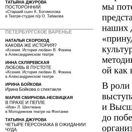
ТАТЬЯНА ДЖУРОВА
мы пот
ПОСТОРОННИЙ
«Старший сын» К. Богомолова
предст
в Театре-студии п/р О. Табакова
наших 
ПЕТЕРБУРГСКОЕ ВАРЕНЬЕ
«прину
НАТАЛЬЯ СКОРОХОД
КАКОВА ЖЕ ИСТОРИЯ?
культур
«Ксения. История любви» В. Фокина
в Александринском театре
методи
ИННА СКЛЯРЕВСКАЯ
ЛЮБОВЬ В ПУСТОТЕ
ой как
«Ксения. История любви» В. Фокина
в Александринском театре
В роли
ИРИНА БОЙКОВА
Ирина Бойкова о спектакле
выступ
МАРИЯ СМИРНОВА-НЕСВИЦКАЯ
В ПРАХЕ И ПЕПЛЕ
и Высш
«Иов» Л. Шехтмана
в Молодежном театре на Фонтанке
до побе
ТАТЬЯНА ДЖУРОВА
ЧЕТЫРЕ ПЕРСОНАЖА В ОЖИДАНИИ
органи
ЧУДА