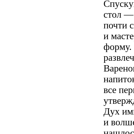
Спуску
стол —
почти с
и маст
форму.
развлеч
Варено
напито
все пер
утвержд
Дух им
и волш
нашлос