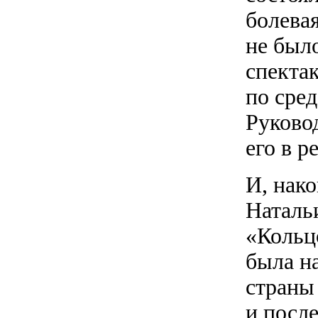
болевая
не было
спекта
по сре
Руково
его в р
И, нак
Наталь
«Кольц
была н
страны
и посл