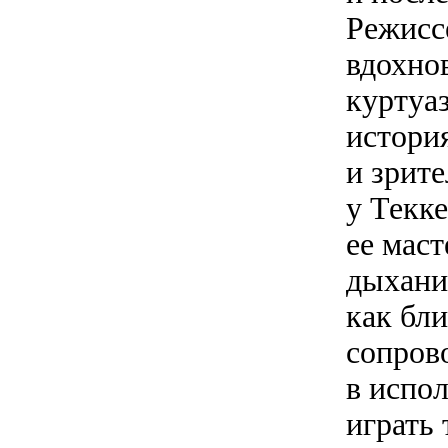
Режисс
вдохно
куртуа
истори
и зрите
у Текк
ее маст
дыхание
как бл
сопров
в испо
играть