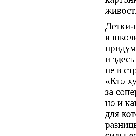
живост
Детки-
в школ
придум
и здесь
не в ст
«Кто ху
за соп
но и ка
для ко
разниц
сильне