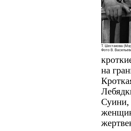
Т. Шестакова (Мэр
Фото В. Васильев
кротки
на гра
Кротка
Лебядк
Суини,
женщин
жертве