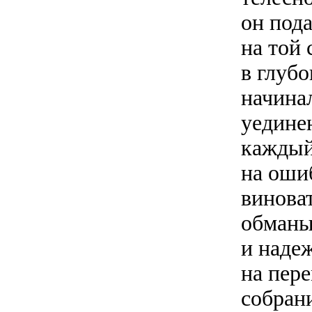
он под
на той
в глубо
начинал
уедине
каждый
на ошиб
виноват
обманыв
и надеж
на пере
собран