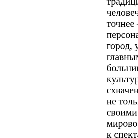
традиц
челове
точнее
персон
город,
главны
больни
культур
схваче
не тол
своими
мирово
к спек