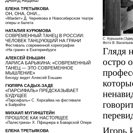
ДАВИД АВДЫШ
ЕЛЕНА ТРЕТЬЯКОВА
ОН, ОНА, ОНИ...
«Макбет» Д. Чернякова в Новосибирском театре
оперы и балета
НАТАЛИЯ КУРЮМОВА
СОВРЕМЕННЫЙ ТАНЕЦ В РОССИИ:
С. Курышев (Эдму
ЧЕЛОВЕК ТАНЦУЮЩИЙ НА ГРАНИ
Фото В. Васильев
Фестиваль современной хореографии
Глядя н
«На грани» в Екатеринбурге
АЛЕКСЕЙ ЕНЬШИН
остро 
ЛАРИСА БАРЫКИНА: «СОВРЕМЕННЫЙ
ТАНЕЦ — ЭТО СОВРЕМЕННОЕ
професс
МЫШЛЕНИЕ»
Беседу ведет Алексей Еньшин
которые
ГЮЛЯРА САДЫХ-ЗАДЕ
«ПАРСИФАЛЬ» ПРЕДСКАЗЫВАЕТ
ненави
БУДУЩЕЕ
«Парсифаль» С. Херхайма на фестивале
говорит
в Байройте
перевид
МИХАИЛ МУГИНШТЕЙН
ПРОШЛОЕ КАК НАСТОЯЩЕЕ
«Палестрина» Х. Пфицнера в Баварской Опере
Игорь 
ЕЛЕНА ТРЕТЬЯКОВА