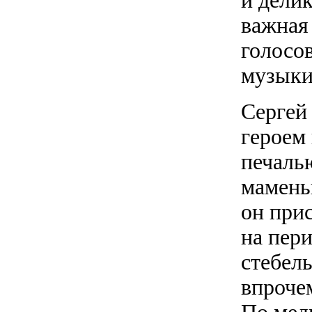
и дели
важная
голосов
музыки
Сергей 
героем
печаль
маменьк
он при
на пери
стебель
впроче