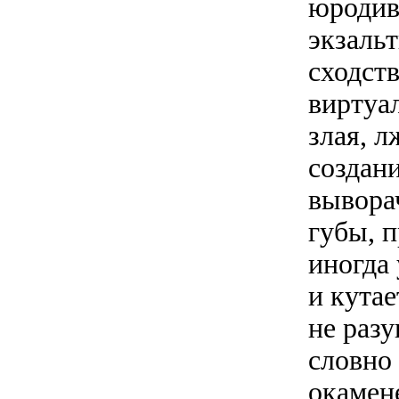
юродива
экзальт
сходств
виртуа
злая, л
создан
вывора
губы, п
иногда
и кутае
не разу
словно 
окамен