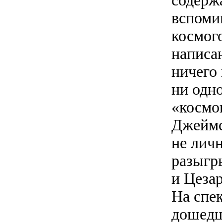
содерж
вспоми
космого
написа
ничего 
ни одно
«космо
Джеймс
не личн
разыгр
и Цезар
На спе
дошедш