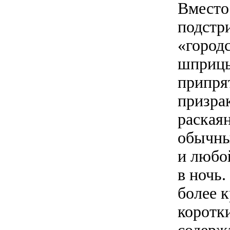
Вместо
подстр
«город
шприцы
припря
призра
раская
обычные
и любо
в ночь.
более 
коротк