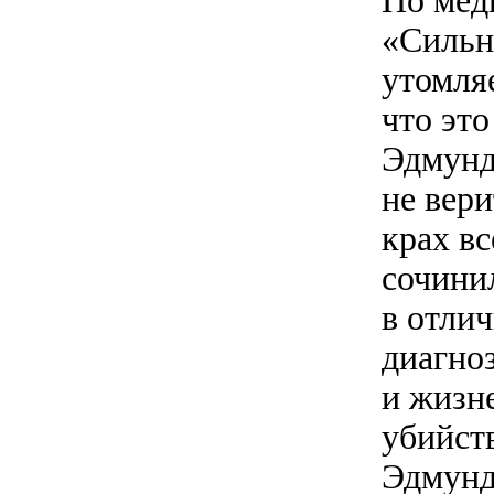
По мед
«Сильн
утомляе
что это
Эдмунду
не вер
крах вс
сочини
в отли
диагно
и жизн
убийст
Эдмунд