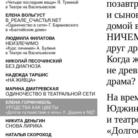
позавтр
«Четыре последние вещи» Я. Туминой
в Театре на Васильевском
и сыно
ЕЛЕНА ВОЛЬГУСТ
В_РЕАЛЕ_СЧАСТЬЯ.NET
домой 
«Одиночество в сети» Г. Барановского
в «Балтийском доме»
НИЧЕМ 
ЛЮДМИЛА ФИЛАТОВА
НЕИЗЛЕЧИМО
друг др
«Курс лечения» А. Бубеня
в Театре на Васильевском
Когда 
НИКОЛАЙ ПЕСОЧИНСКИЙ
БЕЗ ДИАГНОЗА
не дре
НАДЕЖДА ТАРШИС
драма?
«НА ЖИВЦА»
МАРИНА ДМИТРЕВСКАЯ
ОДИНОЧЕСТВО В ТЕАТРАЛЬНОЙ СЕТИ
На вре
ЕЛЕНА ГОРФУНКЕЛЬ
Юджина
УРОДСТВА КАК ЦВЕТЫ
«Долгое путешествие в ночь» Л. Додина в МДТ
и театр
НИКИТА ДЕНЬГИН
СНОВА ЛИРИКА
«Долго
НАТАЛЬЯ СКОРОХОД