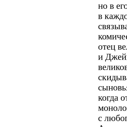
но в е
в каждо
связыв
комиче
отец в
и Джейм
велико
скидыв
сыновь
когда 
моноло
с любо