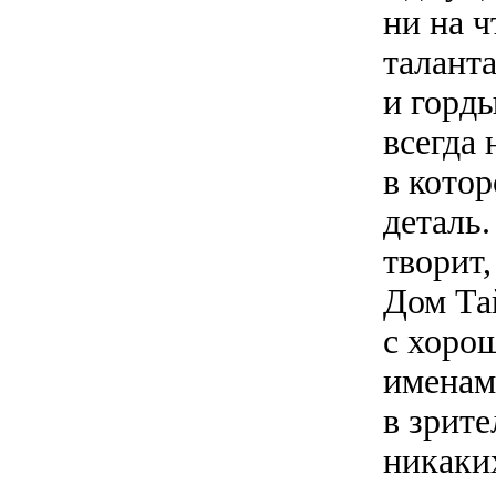
ни на ч
талант
и горд
всегда
в котор
деталь.
творит,
Дом Та
с хоро
именам
в зрите
никаки