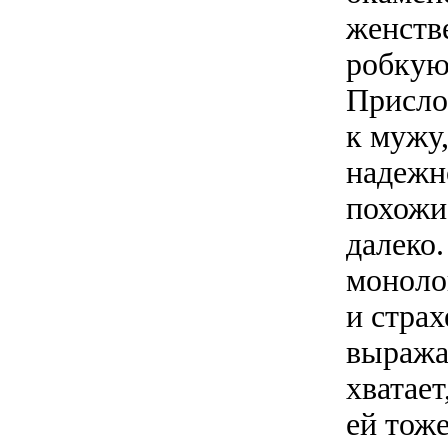
женств
робкую
Прислон
к мужу,
надежн
похожи 
далеко.
моноло
и стра
выража
хватает
ей тоже