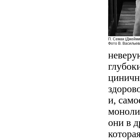
П. Семак (Джейми
Фото В. Васильев
неверу
глубок
циничн
здорово
и, само
моноли
они в д
котора