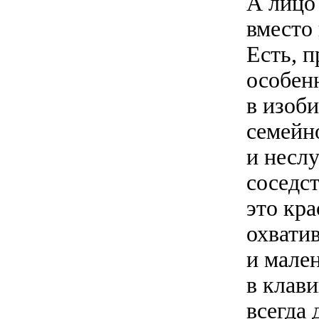
А лицо 
вместо 
Есть, п
особенн
в изоб
семейн
и несл
соседс
это кра
охвати
и мале
в клав
всегда 