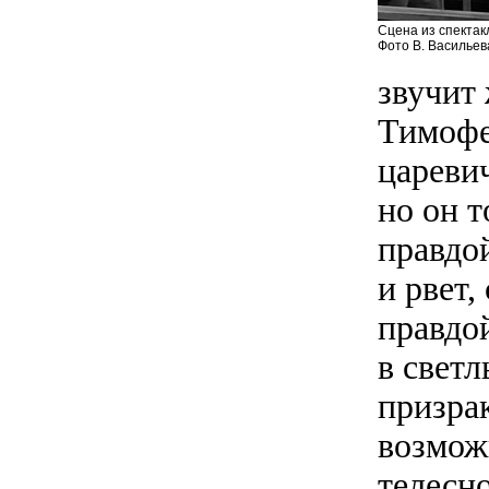
Сцена из спектак
Фото В. Васильев
звучит 
Тимофе
цареви
но он т
правдой
и рвет,
правдой
в светл
призрак
возможн
телесн