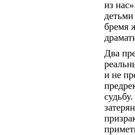
из нас»
детьми 
бремя 
драмат
Два пр
реальн
и не пр
предре
судьбу
затеря
призра
примет