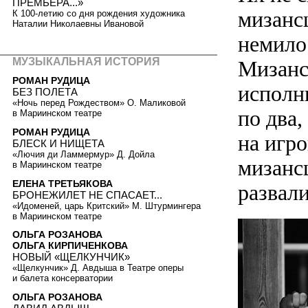
ПРЕМЬЕРА...»
мизансц
К 100-летию со дня рождения художника
Наталии Николаевны Ивановой
немило
МУЗЫКАЛЬНАЯ ИСТОРИЯ
Мизанс
РОМАН РУДИЦА
исполни
БЕЗ ПОЛЕТА
«Ночь перед Рождеством» О. Маликовой
по два,
в Мариинском театре
РОМАН РУДИЦА
на игр
БЛЕСК И НИЩЕТА
«Лючия ди Ламмермур» Д. Дойла
мизанс
в Мариинском театре
ЕЛЕНА ТРЕТЬЯКОВА
развали
БРОНЕЖИЛЕТ НЕ СПАСАЕТ...
«Идоменей, царь Критский» М. Штурмингера
в Мариинском театре
ОЛЬГА РОЗАНОВА
ОЛЬГА КИРПИЧЕНКОВА
НОВЫЙ «ЩЕЛКУНЧИК»
«Щелкунчик» Д. Авдыша в Театре оперы
и балета консерватории
ОЛЬГА РОЗАНОВА