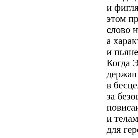
и фигл
этом п
слово н
а хара
и пьян
Когда 
держащ
в бесц
за безо
повиса
и телам
для ге