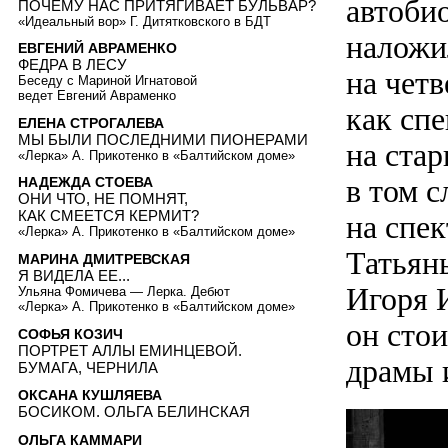
автобио
ПОЧЕМУ НАС ПРИТЯГИВАЕТ БУЛЬВАР?
«Идеальный вор» Г. Дитятковского в БДТ
наложи
ЕВГЕНИЙ АВРАМЕНКО
ФЕДРА В ЛЕСУ
на четв
Беседу с Мариной Игнатовой
ведет Евгений Авраменко
как спе
ЕЛЕНА СТРОГАЛЕВА
МЫ БЫЛИ ПОСЛЕДНИМИ ПИОНЕРАМИ
на ста
«Лерка» А. Прикотенко в «Балтийском доме»
в том 
НАДЕЖДА СТОЕВА
ОНИ ЧТО, НЕ ПОМНЯТ,
КАК СМЕЕТСЯ КЕРМИТ?
на спе
«Лерка» А. Прикотенко в «Балтийском доме»
Татьян
МАРИНА ДМИТРЕВСКАЯ
Я ВИДЕЛА ЕЕ...
Игоря И
Ульяна Фомичева — Лерка. Дебют
«Лерка» А. Прикотенко в «Балтийском доме»
он стoи
СОФЬЯ КОЗИЧ
ПОРТРЕТ АЛЛЫ ЕМИНЦЕВОЙ.
драмы 
БУМАГА, ЧЕРНИЛА
ОКСАНА КУШЛЯЕВА
БОСИКОМ. ОЛЬГА БЕЛИНСКАЯ
ОЛЬГА КАММАРИ