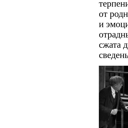
терпен
от род
и эмоц
отрадн
сжата д
сведен