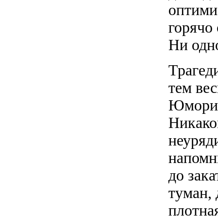
оптими
горячо 
Ни одн
Трагед
тем ве
Юморис
Никако
неуряди
напомн
до зака
туман, 
плотна