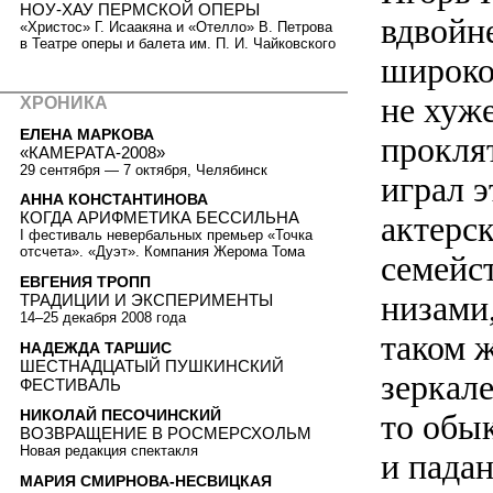
НОУ-ХАУ ПЕРМСКОЙ ОПЕРЫ
вдвойн
«Христос» Г. Исаакяна и «Отелло» В. Петрова
в Театре оперы и балета им. П. И. Чайковского
широко
не хуже
ХРОНИКА
ЕЛЕНА МАРКОВА
прокля
«КАМЕРАТА-2008»
29 сентября — 7 октября, Челябинск
играл э
АННА КОНСТАНТИНОВА
КОГДА АРИФМЕТИКА БЕССИЛЬНА
актерск
I фестиваль невербальных премьер «Точка
отсчета». «Дуэт». Компания Жерома Тома
семейс
ЕВГЕНИЯ ТРОПП
низами
ТРАДИЦИИ И ЭКСПЕРИМЕНТЫ
14–25 декабря 2008 года
таком ж
НАДЕЖДА ТАРШИС
ШЕСТНАДЦАТЫЙ ПУШКИНСКИЙ
зеркал
ФЕСТИВАЛЬ
НИКОЛАЙ ПЕСОЧИНСКИЙ
то обы
ВОЗВРАЩЕНИЕ В РОСМЕРСХОЛЬМ
Новая редакция спектакля
и падан
МАРИЯ СМИРНОВА-НЕСВИЦКАЯ