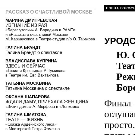
ЕЛЕНА ГОРФУ
РАССКАЗ О СЧАСТЛИВОЙ МОСКВЕ
МАРИНА ДМИТРЕВСКАЯ
ИЗГНАНИЕ ИЗ РАЯ
«Берег утопии» А. Бородина в РАМТе
и «Рассказ о счастливой Москве»
УРОДС
М. Карбаускиса в Театре-студии п/р О. Табакова
ГАЛИНА БРАНДТ
Ю. 
Галина Брандт о спектакле
ВЛАДИСЛАВА КУПРИНА
Теа
ЗДЕСЬ И СЕЙЧАС
«Троил и Крессида» Р. Туминаса
Реж
в Театре им. Евг. Вахтангова
ТАТЬЯНА МОСКВИНА
Бор
Татьяна Москвина о спектакле
ОКСАНА ШАПАРОВА
Финал 
ЖДАЛИ ДАМУ, ПРИЕХАЛА ЖЕНЩИНА
«Визит дамы» А. Морфова в «Ленкоме»
оглуша
ГАЛИНА ШМАТОВА
ТЕАТР — ЖИЗНЬ
просто
«Сказка Арденнского леса»
в Мастерской Петра Фоменко