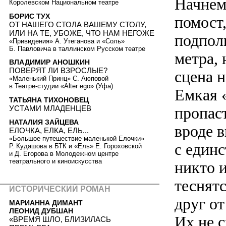
Начнем
Королевском Национальном театре
БОРИС ТУХ
помост
ОТ НАШЕГО СТОЛА ВАШЕМУ СТОЛУ,
ИЛИ НА ТЕ, УБОЖЕ, ЧТО НАМ НЕГОЖЕ
подпол
«Привидения» А. Утеганова и «Соль»
Б. Павловича в таллинском Русском театре
метра, 
ВЛАДИМИР АНОШКИН
ПОВЕРЯТ ЛИ ВЗРОСЛЫЕ?
сцена н
«Маленький Принц» С. Аюповой
в Театре-студии «Alter ego» (Уфа)
Емкая 
ТАТЬЯНА ТИХОНОВЕЦ
УСТАМИ МЛАДЕНЦЕВ
пропаст
НАТАЛИЯ ЗАЙЦЕВА
вроде 
ЕЛОЧКА, ЕЛКА, ЕЛЬ...
«Большое путешествие маленькой Елочки»
с един
Р. Кудашова в БТК и «Ель» Е. Гороховской
и Д. Егорова в Молодежном центре
театрального и киноискусства
никто и
теснят
ИСТОРИЧЕСКИЙ РОМАН
друг от
МАРИАННА ДИМАНТ
ЛЕОНИД ДУБШАН
Их не 
«ВРЕМЯ ШЛО, БЛИЗИЛАСЬ