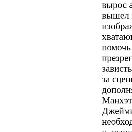
вырос а
вышел н
изобра
хватаю
помочь
презрен
зависть
за сце
дополн
Манхэт
Джейми
необхо