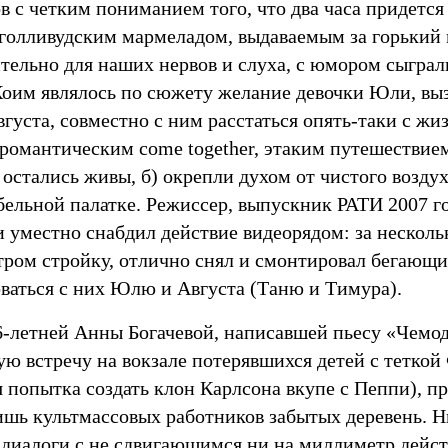
в с четким пониманием того, что два часа придется
 голливудским мармеладом, выдаваемым за горький 
тельно для наших нервов и слуха, с юмором сыграл
Коим являлось по сюжету желание девочки Юли, выз
густа, совместно с ним расстаться опять-таки с жи
 романтическим come together, этаким путешествие
остались живы, б) окрепли духом от чистого воздух
бельной палатке. Режиссер, выпускник РАТИ 2007 г
 уместно снабдил действие видеорядом: за несколь
атром стройку, отлично снял и смонтировал бегающи
рваться с них Юлю и Августа (Таню и Тимура).
6-летней
Анны Богачевой, написавшей пьесу «Чемод
ую встречу на вокзале потерявшихся детей с тетко
 попытка создать клон Карлсона вкупе с Пеппи), пре
ишь культмассовых работников забытых деревень. 
диалоги с не сдвигающимся ни на миллиметр дейст