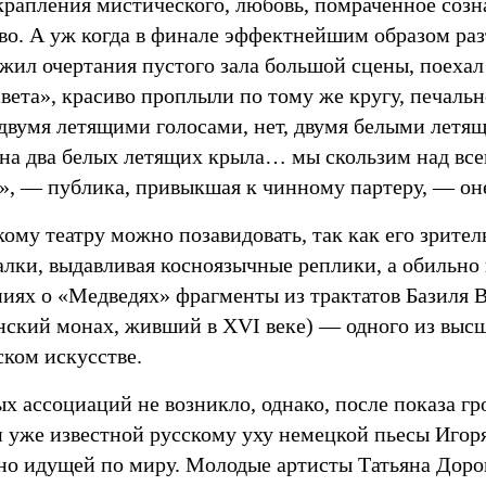
вкрапления мистического, любовь, помраченное созн
во. А уж когда в финале эффектнейшим образом ра
ил очертания пустого зала большой сцены, поехал 
света», красиво проплыли по тому же кругу, печаль
двумя летящими голосами, нет, двумя белыми летящ
на два белых летящих крыла… мы скользим над все
, — публика, привыкшая к чинному партеру, — он
ому театру можно позавидовать, так как его зрител
алки, выдавливая косноязычные реплики, а обильно
ниях о «Медведях» фрагменты из трактатов Базиля 
нский монах, живший в ХVI веке) — одного из выс
ском искусстве.
х ассоциаций не возникло, однако, после показа гр
 и уже известной русскому уху немецкой пьесы Иго
вно идущей по миру. Молодые артисты Татьяна Дор