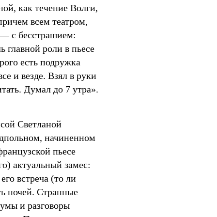
ой, как течение Волги,
причем всем театром,
я — с бесстрашием:
ь главной роли в пьесе
рого есть подружка
се и везде. Взял в руки
итать. Думал до 7 утра».
сой Светланой
одпольном, начиненном
французской пьесе
го) актуальный замес:
его встреча (то ли
ть ночей. Странные
думы и разговоры