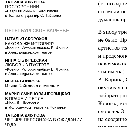
ТАТЬЯНА ДЖУРОВА
(то по одн
ПОСТОРОННИЙ
его моли не
«Старший сын» К. Богомолова
в Театре-студии п/р О. Табакова
думаешь пр
ПЕТЕРБУРГСКОЕ ВАРЕНЬЕ
В эпоху тр
не было. П
НАТАЛЬЯ СКОРОХОД
КАКОВА ЖЕ ИСТОРИЯ?
артистов те
«Ксения. История любви» В. Фокина
в Александринском театре
и продемонс
ИННА СКЛЯРЕВСКАЯ
невозможно
ЛЮБОВЬ В ПУСТОТЕ
«Ксения. История любви» В. Фокина
эти имена) 
в Александринском театре
А. Корина, 
ИРИНА БОЙКОВА
Ирина Бойкова о спектакле
окучивал в 
МАРИЯ СМИРНОВА-НЕСВИЦКАЯ
лабораторн
В ПРАХЕ И ПЕПЛЕ
Корогодско
«Иов» Л. Шехтмана
в Молодежном театре на Фонтанке
словечек З.
ТАТЬЯНА ДЖУРОВА
на создание
ЧЕТЫРЕ ПЕРСОНАЖА В ОЖИДАНИИ
ЧУДА