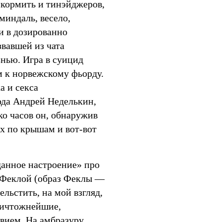
 кормить и тинэйджеров,
миндаль, весело,
и в дозированно
вавшей из чата
знью. Игра в суицид
м к норвежскому фьорду.
а и секса
ода Андрей Неделькин,
ко часов он, обнаружив
х по крышам и вот-вот
анное настроение» про
й Феклой (образ Феклы —
льстить, на мой взгляд,
Ничтожнейшие,
вием. На амбразуру