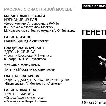
ЕЛЕНА ВОЛЬГ
РАССКАЗ О СЧАСТЛИВОЙ МОСКВЕ
МАРИНА ДМИТРЕВСКАЯ
ИЗГНАНИЕ ИЗ РАЯ
«Берег утопии» А. Бородина в РАМТе
и «Рассказ о счастливой Москве»
ГЕНЕТ
М. Карбаускиса в Театре-студии п/р О. Табакова
ГАЛИНА БРАНДТ
Галина Брандт о спектакле
ВЛАДИСЛАВА КУПРИНА
ЗДЕСЬ И СЕЙЧАС
«Троил и Крессида» Р. Туминаса
в Театре им. Евг. Вахтангова
ТАТЬЯНА МОСКВИНА
Татьяна Москвина о спектакле
ОКСАНА ШАПАРОВА
ЖДАЛИ ДАМУ, ПРИЕХАЛА ЖЕНЩИНА
«Визит дамы» А. Морфова в «Ленкоме»
ГАЛИНА ШМАТОВА
ТЕАТР — ЖИЗНЬ
«Сказка Арденнского леса»
в Мастерской Петра Фоменко
Образ Зино