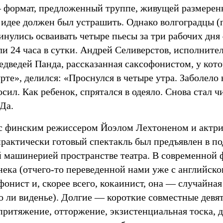
— формат, предложенный труппе, живущей размеренн
 идее должен был устрашить. Однако волгоградцы (
инулись осваивать четыре пьесы за три рабочих дн
и 24 часа в сутки. Андрей Селиверстов, исполнител
едведей Панда, рассказанная саксофонистом, у кото
те», делился: «Проснулся в четыре утра. Заболело в
осил. Как ребенок, спрятался в одеяло. Снова стал ч
Да.
с финским режиссером Йоэлом Лехтоненом и актри
рактически готовый спектакль был предъявлен в п
й машинерией пространстве театра. В современной 
ека (отчего-то переведенной нами уже с английско
онист и, скорее всего, кокаинист, она — случайная 
то ли виденье). Долгие — короткие совместные девя
притяжение, отторжение, экзистенциальная тоска, 