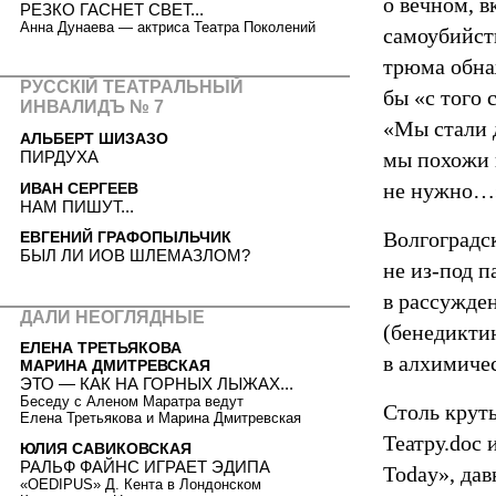
о вечном, 
РЕЗКО ГАСНЕТ СВЕТ...
Анна Дунаева — актриса Театра Поколений
самоубийст
трюма обнаж
РУССКIЙ ТЕАТРАЛЬНЫЙ
бы «с того 
ИНВАЛИДЪ № 7
«Мы стали 
АЛЬБЕРТ ШИЗАЗО
ПИРДУХА
мы похожи 
не нужно…»
ИВАН СЕРГЕЕВ
НАМ ПИШУТ...
Волгоградск
ЕВГЕНИЙ ГРАФОПЫЛЬЧИК
БЫЛ ЛИ ИОВ ШЛЕМАЗЛОМ?
не из-под п
в рассужде
ДАЛИ НЕОГЛЯДНЫЕ
(бенедикти
ЕЛЕНА ТРЕТЬЯКОВА
в алхимиче
МАРИНА ДМИТРЕВСКАЯ
ЭТО — КАК НА ГОРНЫХ ЛЫЖАХ...
Беседу с Аленом Маратра ведут
Столь круты
Елена Третьякова и Марина Дмитревская
Театру.doc
ЮЛИЯ САВИКОВСКАЯ
РАЛЬФ ФАЙНС ИГРАЕТ ЭДИПА
Today», да
«OEDIPUS» Д. Кента в Лондонском