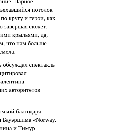
ание. Парное
зъехавшийся потолок
по кругу и герои, как
но завершая сюжет:
ими крыльями, да,
м, что нам больше
емела.
ь обсуждал спектакль
 цитировал
Валентина
ших авторитетов
омкой благодаря
ря Бауэршима «Norway.
онина и Тимур