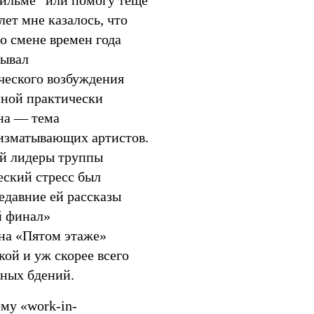
фильме“ или помогу теще
ет мне казалось, что
 о смене времен года
бывал
ческого возбуждения
пиной практически
она — тема
изматывающих артистов.
тий лидеры труппы
еский стресс был
едавние ей рассказы
й финал»
на «Пятом этаже»
кой и уж скорее всего
ных бдений.
му «work-in-