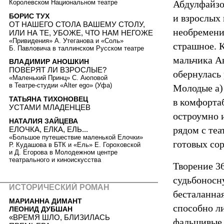
Королевском Национальном театре
Абдулфайзо
БОРИС ТУХ
и взрослых
ОТ НАШЕГО СТОЛА ВАШЕМУ СТОЛУ,
необремени
ИЛИ НА ТЕ, УБОЖЕ, ЧТО НАМ НЕГОЖЕ
«Привидения» А. Утеганова и «Соль»
страшное. 
Б. Павловича в таллинском Русском театре
мальчика Ав
ВЛАДИМИР АНОШКИН
ПОВЕРЯТ ЛИ ВЗРОСЛЫЕ?
обернулась
«Маленький Принц» С. Аюповой
в Театре-студии «Alter ego» (Уфа)
Молодые а) 
ТАТЬЯНА ТИХОНОВЕЦ
в комфорта
УСТАМИ МЛАДЕНЦЕВ
остроумно и
НАТАЛИЯ ЗАЙЦЕВА
рядом с те
ЕЛОЧКА, ЕЛКА, ЕЛЬ...
«Большое путешествие маленькой Елочки»
готовых со
Р. Кудашова в БТК и «Ель» Е. Гороховской
и Д. Егорова в Молодежном центре
театрального и киноискусства
Творение
3
судьбоносн
ИСТОРИЧЕСКИЙ РОМАН
бесталанная
МАРИАННА ДИМАНТ
способно л
ЛЕОНИД ДУБШАН
«ВРЕМЯ ШЛО, БЛИЗИЛАСЬ
фальшивые 