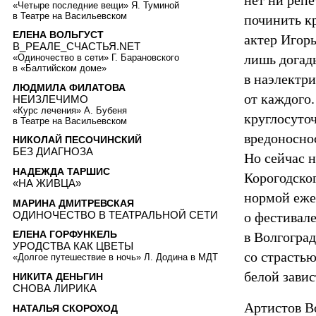
нет ни реп
«Четыре последние вещи» Я. Туминой
в Театре на Васильевском
починить кр
ЕЛЕНА ВОЛЬГУСТ
актер Игорь
В_РЕАЛЕ_СЧАСТЬЯ.NET
лишь догады
«Одиночество в сети» Г. Барановского
в «Балтийском доме»
в наэлектр
ЛЮДМИЛА ФИЛАТОВА
от каждого.
НЕИЗЛЕЧИМО
«Курс лечения» А. Бубеня
круглосуточ
в Театре на Васильевском
вредоносно
НИКОЛАЙ ПЕСОЧИНСКИЙ
БЕЗ ДИАГНОЗА
Но сейчас н
НАДЕЖДА ТАРШИС
Корогодског
«НА ЖИВЦА»
нормой еже
МАРИНА ДМИТРЕВСКАЯ
ОДИНОЧЕСТВО В ТЕАТРАЛЬНОЙ СЕТИ
о фестивал
ЕЛЕНА ГОРФУНКЕЛЬ
в Волгогра
УРОДСТВА КАК ЦВЕТЫ
со страстью
«Долгое путешествие в ночь» Л. Додина в МДТ
белой зави
НИКИТА ДЕНЬГИН
СНОВА ЛИРИКА
Артистов В
НАТАЛЬЯ СКОРОХОД