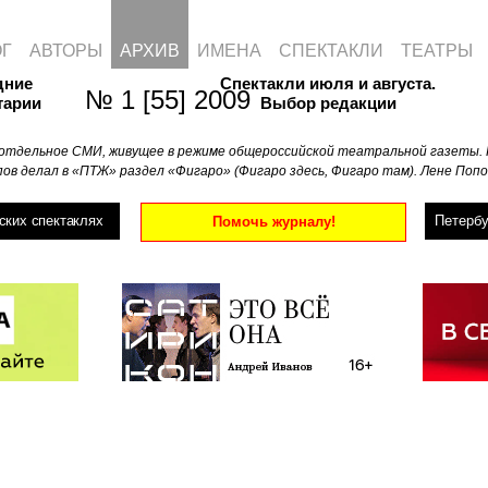
ОГ
АВТОРЫ
АРХИВ
ИМЕНА
СПЕКТАКЛИ
ТЕАТРЫ
дние
Спектакли июля и августа.
№ 1 [55] 2009
тарии
Выбор редакции
отдельное СМИ, живущее в режиме общероссийской театральной газеты. 
ов делал в «ПТЖ» раздел «Фигаро» (Фигаро здесь, Фигаро там). Лене Попо
ских спектаклях
Петербу
Помочь журналу!