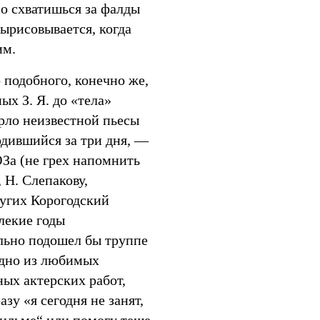
но схватишься за фалды
вырисовывается, когда
им.
 подобного, конечно же,
х З. Я. до «тела»
орло неизвестной пьесы
одившийся за три дня, —
За (не грех напомнить
 Н. Слепакову,
ругих Корогодский
лекие годы
льно подошел бы труппе
одно из любимых
ных актерских работ,
зу «я сегодня не занят,