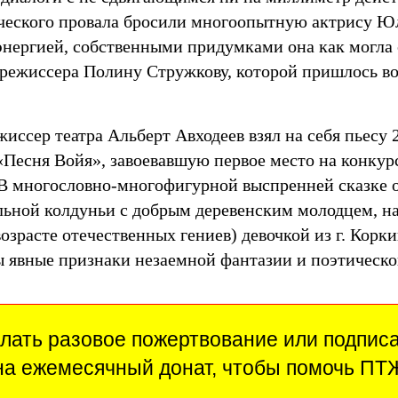
ческого провала бросили многоопытную актрису Ю
нергией, собственными придумками она как могла с
 режиссера Полину Стружкову, которой пришлось 
иссер театра Альберт Авходеев взял на себя пьесу
«Песня Войя», завоевавшую первое место на конкур
 В многословно-многофигурной выспренней сказке
льной колдуньи с добрым деревенским молодцем, 
возрасте отечественных гениев) девочкой из г. Кор
 явные признаки незаемной фантазии и поэтическо
лать разовое пожертвование или подпис
на ежемесячный донат, чтобы помочь ПТ