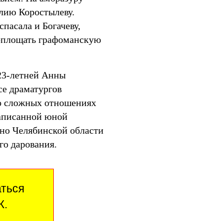
лию Коростылеву.
пасала и Богачеву,
воплощать графоманскую
23-летней
Анны
се драматургов
 о сложных отношениях
написанной юной
кино Челябинской области
го дарования.
аться
Ж.