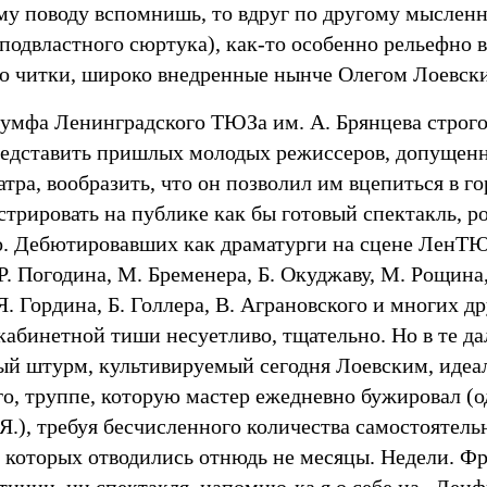
ому поводу вспомнишь, то вдруг по другому мыслен
подвластного сюртука), как-то особенно рельефно 
о читки, широко внедренные нынче Олегом Лоевск
иумфа Ленинградского ТЮЗа им. А. Брянцева строго
редставить пришлых молодых режиссеров, допущенны
атра, вообразить, что он позволил им вцепиться в г
трировать на публике как бы готовый спектакль, р
. Дебютировавших как драматурги на сцене ЛенТЮ
Р. Погодина, М. Бременера, Б. Окуджаву, М. Рощина,
Я. Гордина, Б. Голлера, В. Аграновского и многих д
кабинетной тиши несуетливо, тщательно. Но в те да
ый штурм, культивируемый сегодня Лоевским, идеа
го, труппе, которую мастер ежедневно бужировал (
 Я.), требуя бесчисленного количества самостоятель
 которых отводились отнюдь не месяцы. Недели. Фра