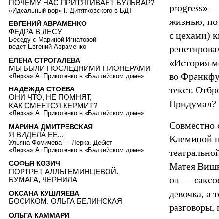
ПОЧЕМУ НАС ПРИТЯГИВАЕТ БУЛЬВАР?
progress» 
«Идеальный вор» Г. Дитятковского в БДТ
жизнью, по
ЕВГЕНИЙ АВРАМЕНКО
ФЕДРА В ЛЕСУ
с цехами) к
Беседу с Мариной Игнатовой
ведет Евгений Авраменко
репетировал
ЕЛЕНА СТРОГАЛЕВА
«История м
МЫ БЫЛИ ПОСЛЕДНИМИ ПИОНЕРАМИ
во Франкфур
«Лерка» А. Прикотенко в «Балтийском доме»
текст. Отбр
НАДЕЖДА СТОЕВА
ОНИ ЧТО, НЕ ПОМНЯТ,
Придумал? 
КАК СМЕЕТСЯ КЕРМИТ?
«Лерка» А. Прикотенко в «Балтийском доме»
Совместно 
МАРИНА ДМИТРЕВСКАЯ
Я ВИДЕЛА ЕЕ...
Клеминой п
Ульяна Фомичева — Лерка. Дебют
«Лерка» А. Прикотенко в «Балтийском доме»
театрально
СОФЬЯ КОЗИЧ
Матея Вишн
ПОРТРЕТ АЛЛЫ ЕМИНЦЕВОЙ.
он — саксоф
БУМАГА, ЧЕРНИЛА
девочка, а 
ОКСАНА КУШЛЯЕВА
БОСИКОМ. ОЛЬГА БЕЛИНСКАЯ
разговоры, 
ОЛЬГА КАММАРИ