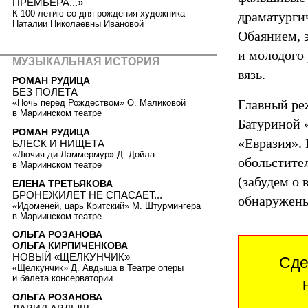
ПРЕМЬЕРА...»
К 100-летию со дня рождения художника
драматурги
Наталии Николаевны Ивановой
Обаянием, э
и молодого
МУЗЫКАЛЬНАЯ ИСТОРИЯ
вязь.
РОМАН РУДИЦА
БЕЗ ПОЛЕТА
Главный реж
«Ночь перед Рождеством» О. Маликовой
в Мариинском театре
Батуриной 
РОМАН РУДИЦА
«Евразия».
БЛЕСК И НИЩЕТА
«Лючия ди Ламмермур» Д. Дойла
обольстите
в Мариинском театре
(забудем о 
ЕЛЕНА ТРЕТЬЯКОВА
БРОНЕЖИЛЕТ НЕ СПАСАЕТ...
обнаружены
«Идоменей, царь Критский» М. Штурмингера
в Мариинском театре
ОЛЬГА РОЗАНОВА
ОЛЬГА КИРПИЧЕНКОВА
НОВЫЙ «ЩЕЛКУНЧИК»
Сде
«Щелкунчик» Д. Авдыша в Театре оперы
и балета консерватории
ОЛЬГА РОЗАНОВА