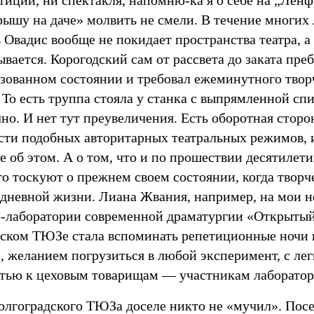
етиции, ни спектакля, напомню-ка я о себе на „Лен
ышу на даче» молвить не смели. В течение многих л
 Овадис вообще не покидает пространства театра, а
вается. Корогодский сам от рассвета до заката пре
изованном состоянии и требовал ежеминутного твор
 То есть труппа стояла у станка с выпрямленной с
но. И нет тут преувеличения. Есть оборотная стор
сти подобных авторитарных театральных режимов, 
е об этом. А о том, что и по прошествии десятиле
о тоскуют о прежнем своем состоянии, когда творч
дневной жизни. Лиана Жвания, например, на мои н
е-лаборатории современной драматургии «Открыты
дском ТЮЗе стала вспоминать репетиционные ночи 
, желанием погрузиться в любой эксперимент, с лег
стью к цеховым товарищам — участникам лаборатор
олгоградского ТЮЗа доселе никто не «мучил». Посе