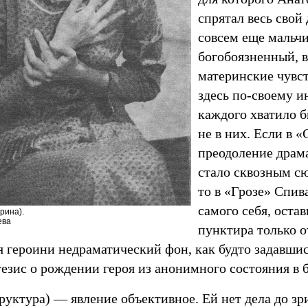
спрятал весь свой
совсем еще мальчи
богобоязненный,
материнские чувст
здесь по-своему и
каждого хватило б
не в них. Если в 
преодоление драм
стало сквозным с
то в «Грозе» Спив
самого себя, оста
рина).
ева
пунктира только о
я героини недраматический фон, как будто задавши
езис о рождении героя из анонимного состояния в 
руктура) — явление объективное. Ей нет дела до зри