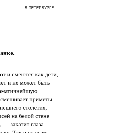
Мир
В ПЕТЕРБУРГЕ
анке.
ют и смеются как дети,
нет и не может быть
драматичнейшую
 и смешивает приметы
нешнего столетия,
сей на белой стене
, — закатит глаза
яш. Так и во всем —