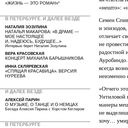
«ЖИЗНЬ — ЭТО РОМАН»*
«нешто»: «н
В ПЕТЕРБУРГЕ. И ДАЛЕЕ ВЕЗДЕ
Семен Спив
НАТАЛИЯ ЗОЗУЛИНА
и эпизодов,
НАТАЛЬЯ МАКАРОВА: «В ДРАМЕ —
отличает с
МОЕ НАСТОЯЩЕЕ
И, НАДЕЮСЬ, БУДУЩЕЕ...»
не провести
Интервью берет Наталия Зозулина
радостной и
ВЕРА КРАСОВСКАЯ
КОНЦЕРТ МИХАИЛА БАРЫШНИКОВА
Ауробиндо.
ИННА СКЛЯРЕВСКАЯ
всегда возн
«СПЯЩАЯ КРАСАВИЦА». ВЕРСИЯ
неизменно о
НУРЕЕВА
«Отчего эт
И ДАЛЕЕ ВЕЗДЕ
Унтиловой 
АЛЕКСЕЙ ПАРИН
манеры меща
О МУЗЫКЕ, О ТАНЦЕ И О НЕМЦАХ
Беседа Алексея Парина с Хорстом Кеглером
не выделишь
хочу… умир
В ПЕТЕРБУРГЕ