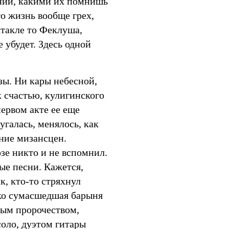
ний, какими их помнишь
то жизнь вообще грех,
такле то Феклуша,
е убудет. Здесь одной
зы. Ни кары небесной,
к счастью, кулигинского
первом акте ее еще
угалась, менялось, как
ние мизансцен.
зе никто и не вспомнил.
ые песни. Кажется,
, кто-то стряхнул
ко сумасшедшая барыня
пым пророчеством,
соло, дуэтом гитары