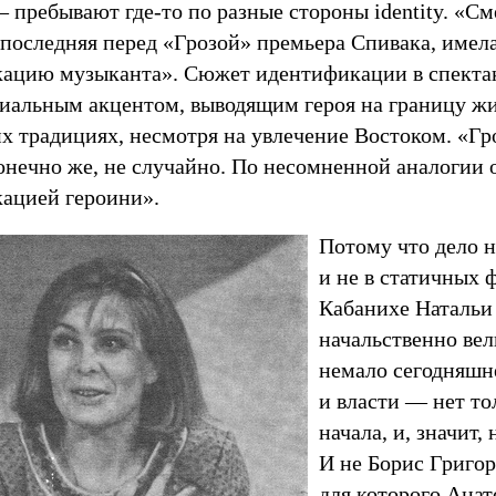
 пребывают где-то по разные стороны identity. «См
последняя перед «Грозой» премьера Спивака, имела
ацию музыканта». Сюжет идентификации в спектак
циальным акцентом, выводящим героя на границу ж
х традициях, несмотря на увлечение Востоком. «Гро
онечно же, не случайно. По несомненной аналогии 
ацией героини».
Потому что дело н
и не в статичных 
Кабанихе Натальи
начальственно вел
немало сегодняшн
и власти — нет то
начала, и, значит,
И не Борис Григор
для которого Ана