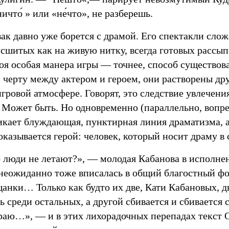
ичто́ » или «не́что», не разберешь.
ак давно уже борется с драмой. Его спектакли слож
 сшитых как на живую нитку, всегда готовых рассып
воя особая манера игры — точнее, способ существов
 черту между актером и героем, они растворены дру
гровой атмосфере. Говорят, это следствие увлечен
 Может быть. Но одновременно (параллельно, вопре
икает блуждающая, пунктирная линия драматизма, а
казывается герой: человек, который носит драму в 
о люди не летают?», — молодая Кабанова в исполн
неожиданно тоже вписалась в общий благостный фо
нки… Только как будто их две, Кати Кабановых, дв
 среди остальных, а другой сбивается и сбивается 
аю…», — и в этих лихорадочных перепадах текст О