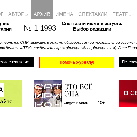
ОГ
АВТОРЫ
АРХИВ
ИМЕНА
СПЕКТАКЛИ
ТЕАТРЫ
дние
Спектакли июля и августа.
№ 1 1993
тарии
Выбор редакции
отдельное СМИ, живущее в режиме общероссийской театральной газеты. 
ов делал в «ПТЖ» раздел «Фигаро» (Фигаро здесь, Фигаро там). Лене Попо
ских спектаклях
Петербу
Помочь журналу!