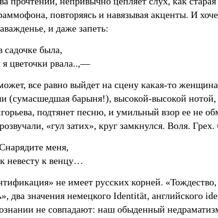
ва прочтений, непривычно цепляет слух, как старая
раммофона, повторяясь и навязывая акценты. И хоче
аважденье, и даже запеть:
в садочке была,
 я цветочки рвала..,—
ожет, все равно выйдет на сцену какая-то женщина
и (сумасшедшая барыня!), высокой-высокой нотой, 
горьева, подтянет песню, и умильный взор ее не об
розвучали, «гул затих», круг замкнулся. Воля. Грех.
нарядите меня,
к невесту к венцу…
нтификация» не имеет русских корней. «Тождество,
», два значения немецкого Identität, английского id
сознании не совпадают: наш обыденный недрамати