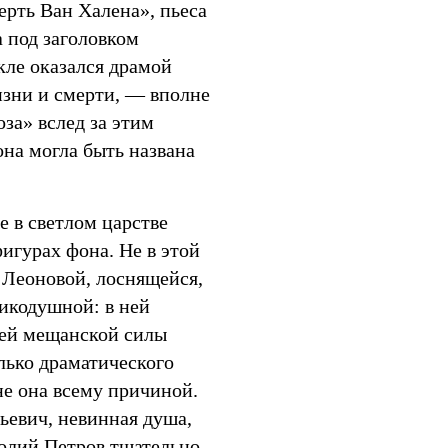
ерть Ван Халена», пьеса
 под заголовком
ле оказался драмой
изни и смерти, — вполне
за» вслед за этим
она могла быть названа
е в светлом царстве
фигурах фона. Не в этой
 Леоновой, лоснящейся,
икодушной: в ней
ей мещанской силы
лько драматического
 не она всему причиной.
ьевич, невинная душа,
толий Петров тщательно