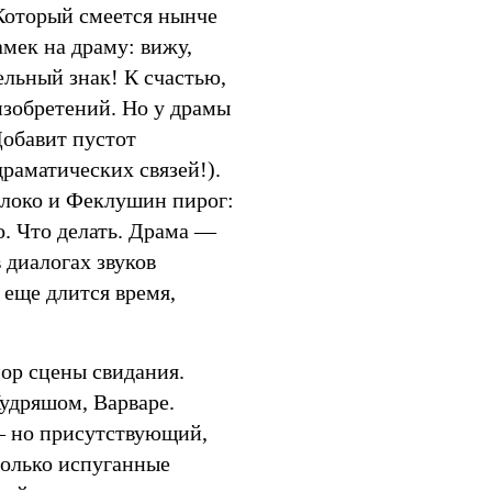
Который смеется нынче
амек на драму: вижу,
ельный знак! К счастью,
 изобретений. Но у драмы
Добавит пустот
драматических связей!).
локо и Феклушин пирог:
о. Что делать. Драма —
в диалогах звуков
 еще длится время,
ор сцены свидания.
Кудряшом, Варваре.
— но присутствующий,
только испуганные