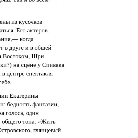
ены из кусочков
аться. Его актеров
ания,— когда
г в друге и в общей
ия Востоком, Шри
ки?) на сцене у Спивака
 в центре спектакля
себе.
ении Екатерины
н: бедность фантазии,
а голоса, один
с общего тона: «Жить
стровского, глянцевый