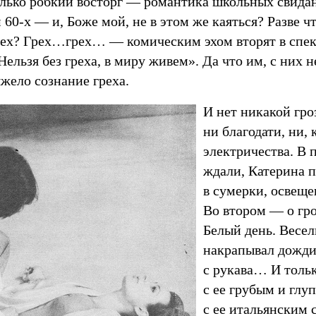
олько робкий восторг — романтика школьных свида
м
60-х —
и, Боже мой, не в этом же каяться? Разве ч
рех? Грех…грех… — комическим эхом вторят в спек
Нельзя без греха, в миру живем». Да что им, с них н
жело сознание греха.
И нет никакой гро
ни благодати, ни, 
электричества. В 
ждали, Катерина п
в сумерки, освеще
Во втором — о гро
Белый день. Весел
накрапывал дождик
с рукава… И толь
с ее грубым и глу
с ее итальянским 