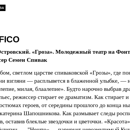
ВА
FICO
Островский. «Гроза». Молодежный театр на Фонт
сер Семен Спивак
бом, светлом царстве спиваковской «Грозы», где по
 ни взгляни — расплывется в блаженной улыбке, — 
алепие, милая, блаалепие». Будто нарочно выбрав 
пьес, режиссер стирает ее драматизм. Как стирает
костюмах героев, от середины прошлого до конца ны
катерина Шапошникова. Как размывает следы роспи
, оставив блеклые звездочки и цветочки. «Красота»
Кулигин. — "Нешто«,— парирует невозмутимый Кудр