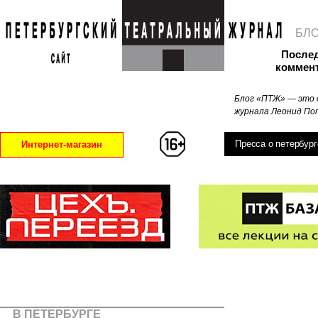
БЛ
После
коммен
Блог «ПТЖ» — это 
журнала Леонид Поп
Пресса о петербург
Интернет-магазин
В ПЕТЕРБУРГЕ