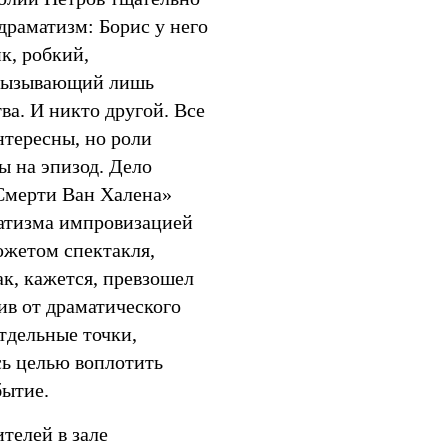
 драматизм: Борис у него
к, робкий,
 вызывающий лишь
ва. И никто другой. Все
нтересны, но роли
ы на эпизод. Дело
«Смерти Ван Халена»
атизма импровизацией
южетом спектакля,
ак, кажется, превзошел
вив от драматического
тдельные точки,
сь целью воплотить
бытие.
телей в зале