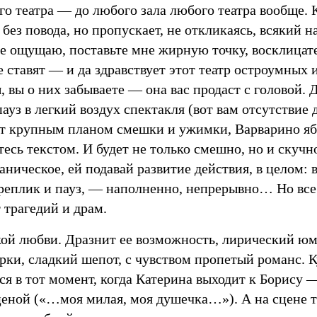
о театра — до любого зала любого театра вообще. 
 без повода, но пропускает, не откликаясь, всякий н
не ощущаю, поставьте мне жирную точку, восклицат
е ставят — и да здравствует этот театр остроумных
, вы о них забываете — она вас продаст с головой. 
ауз в легкий воздух спектакля (вот вам отсутствие 
т крупным планом смешки и ужимки, Варварино яб
тесь текстом. И будет не только смешно, но и скучн
аническое, ей подавай развитие действия, в целом: 
 реплик и пауз, — наполненно, непрерывно… Но все
 трагедий и драм.
кой любви. Дразнит ее возможность, лирический юм
рки, сладкий шепот, с чувством пропетый романс. 
я в тот момент, когда Катерина выходит к Борису 
сценой («…моя милая, моя душечка…»). А на сцене 