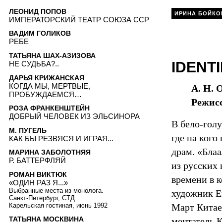
ЛЕОНИД ПОПОВ
ИРИНА БОЙКО
ИМПЕРАТОРСКИЙ ТЕАТР СОЮЗА ССР
ВАДИМ ГОЛИКОВ
РЕБЕ
ТАТЬЯНА ШАХ-АЗИЗОВА
IDENTI
НЕ СУДЬБА?..
ДАРЬЯ КРИЖАНСКАЯ
КОГДА МЫ, МЕРТВЫЕ,
А. Н. 
ПРОБУЖДАЕМСЯ…
Режис
РОЗА ФРАНКЕНШТЕЙН
ДОБРЫЙ ЧЕЛОВЕК ИЗ ЭЛЬСИНОРА
В бело-голу
М. ПУГЕЛЬ
где на кого
КАК БЫ РЕЗВЯСЯ И ИГРАЯ...
драм. «Бла
МАРИНА ЗАБОЛОТНЯЯ
Р. БАТТЕРФЛЯЙ
из русских 
РОМАН ВИКТЮК
времени в 
«ОДИН РАЗ Я...»
Выбранные места из монолога.
художник Е
Санкт-Петербург, СТД
Март Китаев
Карельская гостиная, июнь 1992
ТАТЬЯНА МОСКВИНА
мечтатель 