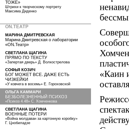
ТОЖЕ»
ненави
Штрихи к творческому портрету
Максима Диденко
бессмы
ON.ТЕАТР
Соверш
МАРИНА ДМИТРЕВСКАЯ
Марина Дмитревская о лаборатории
особог
«ON.Театр»
Хомчен
СВЕТЛАНА ЩАГИНА
ПРЯМО ПО ТЕКСТУ
пласти
«Запертая дверь» Д. Волкострелова
СОФЬЯ КОЗИЧ
«Каин и
БОГ МОЖЕТ ВСЕ. ДАЖЕ ЕСТЬ
ЧИЗКЕЙКИ
оставля
«У ковчега в восемь» Е. Гороховской
ОЛЬГА КАММАРИ
Режисс
БЕЗБОЛЕЗНЕННЫЙ ПСИХОЗ
«Психоз 4.48» С. Хомченкова
спектак
СВЕТЛАНА ЩАГИНА
ВОЕННЫЕ ПОТЕРИ
действ
«Война молдаван за картонную коробку»
Г. Цнобиладзе