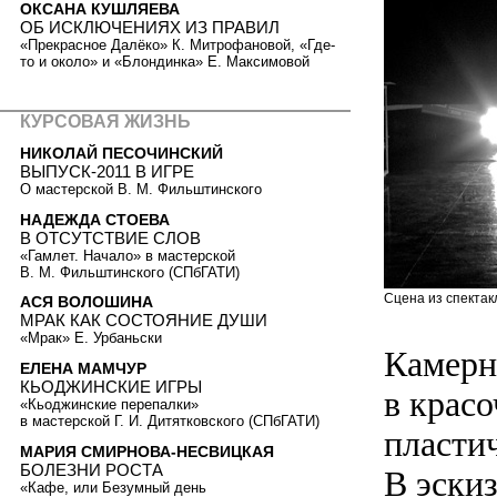
ОКСАНА КУШЛЯЕВА
ОБ ИСКЛЮЧЕНИЯХ ИЗ ПРАВИЛ
«Прекрасное Далёко» К. Митрофановой, «Где-
то и около» и «Блондинка» Е. Максимовой
КУРСОВАЯ ЖИЗНЬ
НИКОЛАЙ ПЕСОЧИНСКИЙ
ВЫПУСК-2011 В ИГРЕ
О мастерской В. М. Фильштинского
НАДЕЖДА СТОЕВА
В ОТСУТСТВИЕ СЛОВ
«Гамлет. Начало» в мастерской
В. М. Фильштинского (СПбГАТИ)
Сцена из спектак
АСЯ ВОЛОШИНА
МРАК КАК СОСТОЯНИЕ ДУШИ
«Мрак» Е. Урбаньски
Камерн
ЕЛЕНА МАМЧУР
КЬОДЖИНСКИЕ ИГРЫ
в крас
«Кьоджинские перепалки»
в мастерской Г. И. Дитятковского (СПбГАТИ)
пласти
МАРИЯ СМИРНОВА-НЕСВИЦКАЯ
БОЛЕЗНИ РОСТА
В эски
«Кафе, или Безумный день