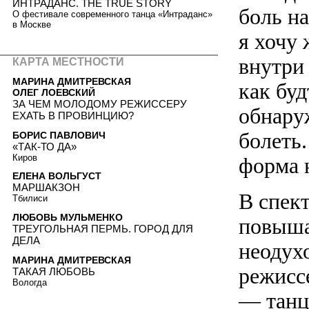
ИНТРАДАНС. THE TRUE STORY
боль на
О фестивале современного танца «Интраданс»
в Москве
я хочу 
внутри
КАРТА МЕСТНОСТИ
МАРИНА ДМИТРЕВСКАЯ
как буд
ОЛЕГ ЛОЕВСКИЙ
ЗА ЧЕМ МОЛОДОМУ РЕЖИССЕРУ
обнаруж
ЕХАТЬ В ПРОВИНЦИЮ?
болеть
БОРИС ПАВЛОВИЧ
«ТАК-ТО ДА»
Киров
форма 
ЕЛЕНА ВОЛЬГУСТ
МАРШАКЗОН
В спект
Тбилиси
ЛЮБОВЬ МУЛЬМЕНКО
повыша
ТРЕУГОЛЬНАЯ ПЕРМЬ. ГОРОД ДЛЯ
ДЕЛА
неодух
МАРИНА ДМИТРЕВСКАЯ
режисс
ТАКАЯ ЛЮБОВЬ
Вологда
— танц