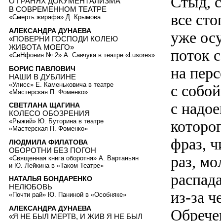
Стыд, с
О ГРАНЯХ ДОКУМЕНТАЛИЗМА
В СОВРЕМЕННОМ ТЕАТРЕ
все сто
«Смерть жирафа» Д. Крымова.
АЛЕКСАНДРА ДУНАЕВА
уже ос
«ПОВЕРНИ ГОСПОДИ КОЛЕЮ
ЖИВОТА МОЕГО»
поток с
«СиНфония № 2» А. Савчука в театре «Lusores»
на пер
БОРИС ПАВЛОВИЧ
НАШИ В ДУБЛИНЕ
«Улисс» Е. Каменьковича в театре
с собо
«Мастерская П. Фоменко»
с надо
СВЕТЛАНА ЩАГИНА
КОЛЕСО ОБОЗРЕНИЯ
которо
«Рыжий» Ю. Буторина в театре
«Мастерская П. Фоменко»
фраз, 
ЛЮДМИЛА ФИЛАТОВА
ОБОРОТНИ БЕЗ ПОГОН
раз, мо
«Священная книга оборотня» А. Вартаньян
и Ю. Лейкина в «Таком Театре»
распад
НАТАЛЬЯ БОНДАРЕНКО
НЕЛЮБОВЬ
из-за ч
«Почти рай» Ю. Паниной в «Особняке»
АЛЕКСАНДРА ДУНАЕВА
Обрече
«Я НЕ БЫЛ МЕРТВ, И ЖИВ Я НЕ БЫЛ