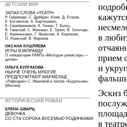
подроб
ДЕТСКИЙ МИР
ЗАПАХ СЛОВА «ТЕАТР»
кажутс
Р. Габриазде, С. Дрейден, Клим, Д. Егоров,
К. Богомолов, А. Бартошевич,
несмел
К. Серебренников, К. Гинкас, Г. Бызгу,
В. Гаевский, С. Женовач, Е. Тропп, В. Золотарь,
Е. Каменькович, Г. Яновская, А. Корионов,
в любит
О. Лоевский, В. Мирзоев
отчаян
ОКСАНА КУШЛЯЕВА
ИГРЫ ВЗАПРАВДУ
прием 
О лаборатории РАМТа «Молодые режиссеры —
детям»
и укру
ОЛЬГА БУЛГАКОВА
НЫНЧЕ ОЧЕНЬ МНОГИЕ
фальшь
ПРЕДПОЧИТАЮТ МАРМЕЛАД
«Лафкадио» С. Ивановой в театре «Будильник»
(Москва)
Эскиз 
послуж
ИСТОРИЧЕСКИЙ РОМАН
ЕЛЕНА ШВАРЦ
площадк
ДЕВОЧКА
СО СТА СОРОКА ВОСЕМЬЮ РОДИНКАМИ
в театр