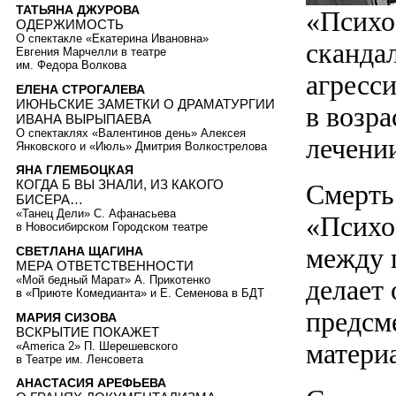
ТАТЬЯНА ДЖУРОВА
«Психо
ОДЕРЖИМОСТЬ
О спектакле «Екатерина Ивановна»
сканда
Евгения Марчелли в театре
им. Федора Волкова
агресс
ЕЛЕНА СТРОГАЛЕВА
ИЮНЬСКИЕ ЗАМЕТКИ О ДРАМАТУРГИИ
в возра
ИВАНА ВЫРЫПАЕВА
О спектаклях «Валентинов день» Алексея
лечени
Янковского и «Июль» Дмитрия Волкострелова
ЯНА ГЛЕМБОЦКАЯ
КОГДА Б ВЫ ЗНАЛИ, ИЗ КАКОГО
Смерть
БИСЕРА…
«Танец Дели» С. Афанасьева
«Психоз
в Новосибирском Городском театре
между 
СВЕТЛАНА ЩАГИНА
МЕРА ОТВЕТСТВЕННОСТИ
«Мой бедный Марат» А. Прикотенко
делает
в «Приюте Комедианта» и Е. Семенова в БДТ
предсм
МАРИЯ СИЗОВА
ВСКРЫТИЕ ПОКАЖЕТ
матери
«America 2» П. Шерешевского
в Театре им. Ленсовета
АНАСТАСИЯ АРЕФЬЕВА