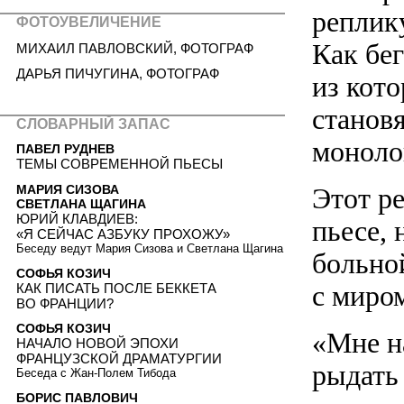
реплику
ФОТОУВЕЛИЧЕНИЕ
Как бег
МИХАИЛ ПАВЛОВСКИЙ, ФОТОГРАФ
ДАРЬЯ ПИЧУГИНА, ФОТОГРАФ
из кот
станов
СЛОВАРНЫЙ ЗАПАС
моноло
ПАВЕЛ РУДНЕВ
ТЕМЫ СОВРЕМЕННОЙ ПЬЕСЫ
Этот р
МАРИЯ СИЗОВА
СВЕТЛАНА ЩАГИНА
ЮРИЙ КЛАВДИЕВ:
пьесе, 
«Я СЕЙЧАС АЗБУКУ ПРОХОЖУ»
Беседу ведут Мария Сизова и Светлана Щагина
больно
СОФЬЯ КОЗИЧ
с миро
КАК ПИСАТЬ ПОСЛЕ БЕККЕТА
ВО ФРАНЦИИ?
СОФЬЯ КОЗИЧ
«Мне на
НАЧАЛО НОВОЙ ЭПОХИ
ФРАНЦУЗСКОЙ ДРАМАТУРГИИ
рыдать
Беседа с Жан-Полем Тибода
БОРИС ПАВЛОВИЧ