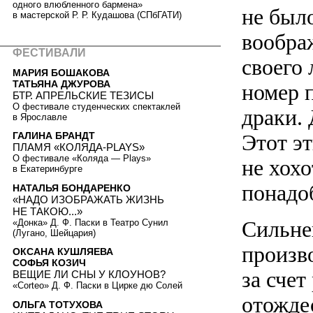
одного влюбленного бармена»
не был
в мастерской Р. Р. Кудашова (СПбГАТИ)
вообра
ФЕСТИВАЛИ
своего
МАРИЯ БОШАКОВА
ТАТЬЯНА ДЖУРОВА
номер 
БТР. АПРЕЛЬСКИЕ ТЕЗИСЫ
О фестивале студенческих спектаклей
драки.
в Ярославле
Этот эт
ГАЛИНА БРАНДТ
ПЛАМЯ «КОЛЯДА-PLAYS»
О фестивале «Коляда — Plays»
не хохо
в Екатеринбурге
понадо
НАТАЛЬЯ БОНДАРЕНКО
«НАДО ИЗОБРАЖАТЬ ЖИЗНЬ
НЕ ТАКОЮ...»
Сильне
«Донка» Д. Ф. Паски в Театро Сунил
(Лугано, Шейцария)
произво
ОКСАНА КУШЛЯЕВА
СОФЬЯ КОЗИЧ
за счет
ВЕЩИЕ ЛИ СНЫ У КЛОУНОВ?
«Corteo» Д. Ф. Паски в Цирке дю Солей
отождес
ОЛЬГА ТОТУХОВА