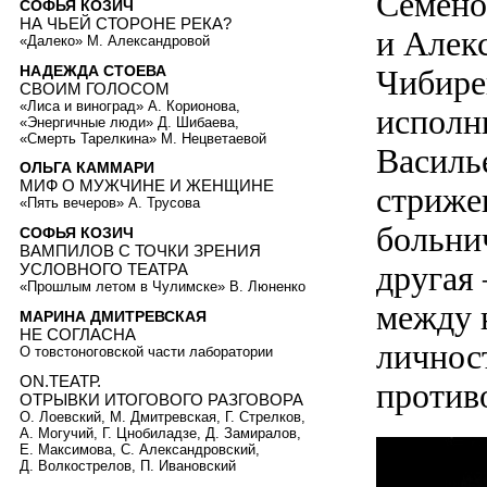
Семено
СОФЬЯ КОЗИЧ
НА ЧЬЕЙ СТОРОНЕ РЕКА?
и Алек
«Далеко» М. Александровой
НАДЕЖДА СТОЕВА
Чибире
СВОИМ ГОЛОСОМ
«Лиса и виноград» А. Корионова,
исполн
«Энергичные люди» Д. Шибаева,
«Смерть Тарелкина» М. Нецветаевой
Василье
ОЛЬГА КАММАРИ
МИФ О МУЖЧИНЕ И ЖЕНЩИНЕ
стриже
«Пять вечеров» А. Трусова
больни
СОФЬЯ КОЗИЧ
ВАМПИЛОВ С ТОЧКИ ЗРЕНИЯ
другая
УСЛОВНОГО ТЕАТРА
«Прошлым летом в Чулимске» В. Люненко
между 
МАРИНА ДМИТРЕВСКАЯ
НЕ СОГЛАСНА
личност
О товстоноговской части лаборатории
ON.TEATР.
против
ОТРЫВКИ ИТОГОВОГО РАЗГОВОРА
О. Лоевский, М. Дмитревская, Г. Стрелков,
А. Могучий, Г. Цнобиладзе, Д. Замиралов,
Е. Максимова, С. Александровский,
Д. Волкострелов, П. Ивановский