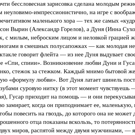
очти бессловесная зарисовка сделана молодым реж
 неуловимо-импрессионистично, на игре с вообр
 речитативом маленького хора — тех же самых «куд
мсон Вырин (Александр Горелов), а Дуня (Инна Сухо
к, с милым, неброским лицом и неловкой грацией ж
 ногами в смешных полусапожках — как молодая не
ектакле говорит флейта — из нее Дуня выдувает св
ое «Спи, спиии». Возникновение любви Дуни и Гуса
онко, стежок за стежком. Каждый мнимо бытовой ж
кую «формулу любви». Вот Дуня латает шинель пост
 зубами суровую нитку (в этот момент чувствуешь 
ая), Гусар приходит на помощь — и они перекусыва
о замирает, когда он приподнимает ее, маленькую, 
обы повесить на гвоздь, до которого она не может 
брошенного отца показаны вскользь, то потеряннос
 двух миров, распятой между двумя мужчинами, — я