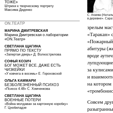
ТОЖЕ»
Штрихи к творческому портрету
Максима Диденко
С. Агаева (Натал
в деревне». Сара
ON.ТЕАТР
зрелым мас
МАРИНА ДМИТРЕВСКАЯ
«Таракан» 
Марина Дмитревская о лаборатории
«ON.Театр»
«Пожарный»
СВЕТЛАНА ЩАГИНА
абитуры (ж
ПРЯМО ПО ТЕКСТУ
«Запертая дверь» Д. Волкострелова
вроде аути
СОФЬЯ КОЗИЧ
лупцующие д
БОГ МОЖЕТ ВСЕ. ДАЖЕ ЕСТЬ
за кулисам
ЧИЗКЕЙКИ
«У ковчега в восемь» Е. Гороховской
и взаимоот
ОЛЬГА КАММАРИ
на котором 
БЕЗБОЛЕЗНЕННЫЙ ПСИХОЗ
«Психоз 4.48» С. Хомченкова
«тромбонис
СВЕТЛАНА ЩАГИНА
ВОЕННЫЕ ПОТЕРИ
Совсем дру
«Война молдаван за картонную коробку»
Г. Цнобиладзе
разыгранны