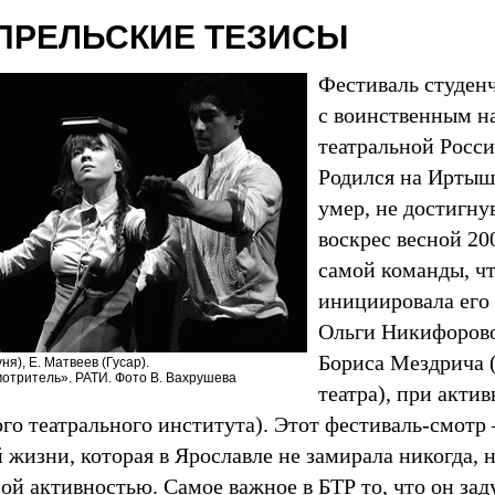
АПРЕЛЬСКИЕ ТЕЗИСЫ
Фестиваль студен
с воинственным н
театральной Росси
Родился на Иртыш
умер, не достигну
воскрес весной
20
самой команды, чт
инициировала его 
Ольги Никифорово
Бориса Мездрича 
ня), Е. Матвеев (Гусар).
отритель». РАТИ. Фото В. Вахрушева
театра), при акти
ого театрального института). Этот фестиваль-смот
 жизни, которая в Ярославле не замирала никогда, 
ой активностью. Самое важное в БТР то, что он за