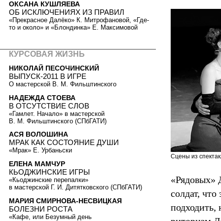
ОКСАНА КУШЛЯЕВА
ОБ ИСКЛЮЧЕНИЯХ ИЗ ПРАВИЛ
«Прекрасное Далёко» К. Митрофановой, «Где-
то и около» и «Блондинка» Е. Максимовой
КУРСОВАЯ ЖИЗНЬ
НИКОЛАЙ ПЕСОЧИНСКИЙ
ВЫПУСК-2011 В ИГРЕ
О мастерской В. М. Фильштинского
НАДЕЖДА СТОЕВА
В ОТСУТСТВИЕ СЛОВ
«Гамлет. Начало» в мастерской
В. М. Фильштинского (СПбГАТИ)
АСЯ ВОЛОШИНА
МРАК КАК СОСТОЯНИЕ ДУШИ
«Мрак» Е. Урбаньски
Сцены из спектак
ЕЛЕНА МАМЧУР
КЬОДЖИНСКИЕ ИГРЫ
«Рядовых» Д
«Кьоджинские перепалки»
в мастерской Г. И. Дитятковского (СПбГАТИ)
солдат, что
МАРИЯ СМИРНОВА-НЕСВИЦКАЯ
подходить,
БОЛЕЗНИ РОСТА
«Кафе, или Безумный день