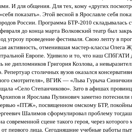
ми. И для общения. Для тех, кому «других посмотр
«себя показать». Этой весной в Ярославле себя пок
городов России. Программа БТР-2010 складывалась 
 февраля до конца марта Волковский театр был зак
од угрозу проведение фестиваля. Свою лепту в про
кая активность, отменившая мастер-классы Олега Ж
ентральной Европе. Удивило и то, что наш СПбГАТИ 
ль не дипломников Григория Козлова, а невыразител
о. Репертуар столичных вузов оказался консервати
ого смотрителя», ВГИК — «Льва Гурыча Синичкин
щала «Село Степанчиково». Зато в афишах провинц
Архипов и Ярослава Пулинович заметно потеснили к
нтервью «ПТЖ», посвященном омскому БТР, покойн
ергеевич Шалимов сформулировал проблему тогда
на современной сцене такого героя, через которого
 от первого лица. Сегодняшние учебные работы пыт