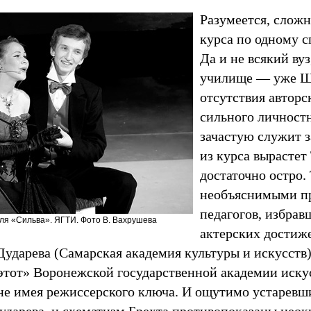
Разумеется, сложн
курса по одному с
Да и не всякий вуз
училище — уже Ш
отсутствия авторс
сильного личностн
зачастую служит з
из курса вырастет
достаточно остро.
необъяснимыми пр
педагогов, избра
ля «Сильва». ЯГТИ. Фото В. Вахрушева
актерских достиже
ударева (Самарская академия культуры и искусств)
 этот» Воронежской государственной академии искус
 не имея режиссерского ключа. И ощутимо устаревш