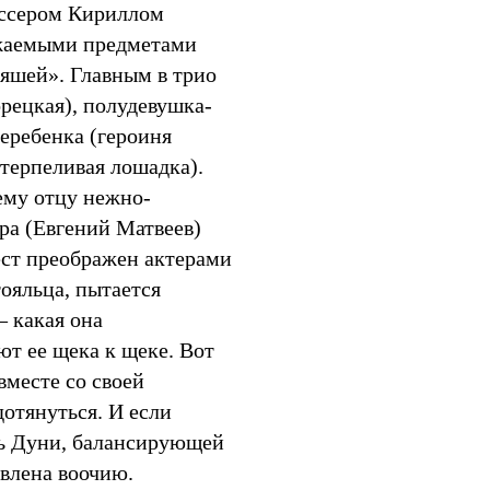
иссером Кириллом
ажаемыми предметами
ряшей». Главным в трио
рецкая), полудевушка-
еребенка (героиня
терпеливая лошадка).
оему отцу нежно-
ра (Евгений Матвеев)
ест преображен актерами
ояльца, пытается
— какая она
ют ее щека к щеке. Вот
вместе со своей
дотянуться. И если
ть Дуни, балансирующей
влена воочию.