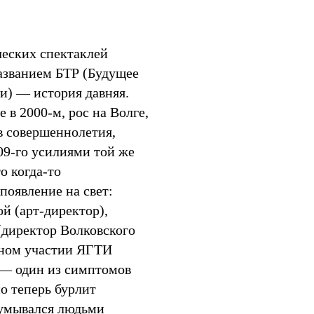
Мир
ческих спектаклей
азванием БТР (Будущее
и) — история давняя.
е в
2000-м,
рос на Волге,
в совершеннолетия,
09-го
усилиями той же
о когда-то
появление на свет:
й (арт-директор),
(директор Волковского
вном участии ЯГТИ
р — один из симптомов
но теперь бурлит
думывался людьми