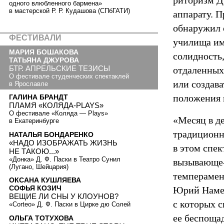
риторизм Д
одного влюбленного бармена»
в мастерской Р. Р. Кудашова (СПбГАТИ)
аппарату. 
обнаружил 
ФЕСТИВАЛИ
училища им
МАРИЯ БОШАКОВА
солидность
ТАТЬЯНА ДЖУРОВА
БТР. АПРЕЛЬСКИЕ ТЕЗИСЫ
отдаленных 
О фестивале студенческих спектаклей
или создав
в Ярославле
положения 
ГАЛИНА БРАНДТ
ПЛАМЯ «КОЛЯДА-PLAYS»
О фестивале «Коляда — Plays»
«Месяц в д
в Екатеринбурге
традиционна
НАТАЛЬЯ БОНДАРЕНКО
«НАДО ИЗОБРАЖАТЬ ЖИЗНЬ
в этом спек
НЕ ТАКОЮ...»
«Донка» Д. Ф. Паски в Театро Сунил
вызывающе-
(Лугано, Шейцария)
темперамен
ОКСАНА КУШЛЯЕВА
СОФЬЯ КОЗИЧ
Юрий Намес
ВЕЩИЕ ЛИ СНЫ У КЛОУНОВ?
с которых 
«Corteo» Д. Ф. Паски в Цирке дю Солей
ее беспоща
ОЛЬГА ТОТУХОВА