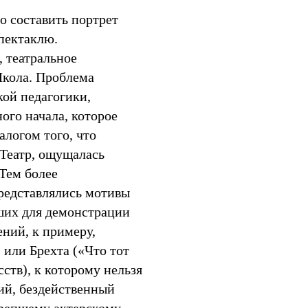
о составить портрет
пектаклю.
, театральное
кола. Проблема
кой педагогики,
ого начала, которое
алогом того, что
 Театр, ощущалась
 Тем более
едставлялись мотивы
вших для демонстрации
ний, к примеру,
 или Брехта («Что тот
ств), к которому нельзя
ий, бездейственный