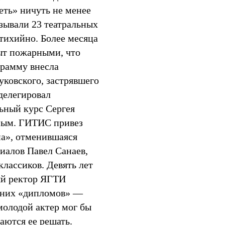
еть» ничуть не менее
азывали 23 театральных
стихийно. Более месяца
рыт пожарными, что
грамму внесла
уковского, застрявшего
делегировал
ьный курс Сергея
вным. ГИТИС привез
а», отменившаяся
иалов Павел Санаев,
лассиков. Девять лет
ый ректор ЯГТИ
шних «дипломов» —
 молодой актер мог бы
аются ее решать.