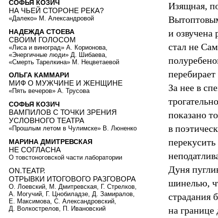
СОФЬЯ КОЗИЧ
Изящная, п
НА ЧЬЕЙ СТОРОНЕ РЕКА?
Вытоптовым
«Далеко» М. Александровой
НАДЕЖДА СТОЕВА
и озвучена
СВОИМ ГОЛОСОМ
стал не Са
«Лиса и виноград» А. Корионова,
«Энергичные люди» Д. Шибаева,
полуребено
«Смерть Тарелкина» М. Нецветаевой
перебирает
ОЛЬГА КАММАРИ
МИФ О МУЖЧИНЕ И ЖЕНЩИНЕ
За нее в сп
«Пять вечеров» А. Трусова
трогательн
СОФЬЯ КОЗИЧ
ВАМПИЛОВ С ТОЧКИ ЗРЕНИЯ
показано т
УСЛОВНОГО ТЕАТРА
в поэтичес
«Прошлым летом в Чулимске» В. Люненко
перекусить
МАРИНА ДМИТРЕВСКАЯ
НЕ СОГЛАСНА
неподатлив
О товстоноговской части лаборатории
Дуня пуглив
ON.TEATР.
ОТРЫВКИ ИТОГОВОГО РАЗГОВОРА
шинелью, чт
О. Лоевский, М. Дмитревская, Г. Стрелков,
А. Могучий, Г. Цнобиладзе, Д. Замиралов,
страдания 
Е. Максимова, С. Александровский,
на границе
Д. Волкострелов, П. Ивановский