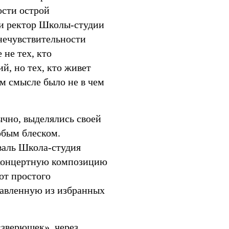
ости острой
 и ректор Школы-студии
нечувствительности
не тех, кто
й, но тех, кто живет
ом смысле было не в чем
ычно, выделялись своей
обым блеском.
аль Школа-студия
концертную композицию
от простого
тавленную из избранных
«зверюшек», через