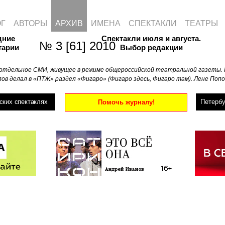
ОГ
АВТОРЫ
АРХИВ
ИМЕНА
СПЕКТАКЛИ
ТЕАТРЫ
дние
Спектакли июля и августа.
№ 3 [61] 2010
тарии
Выбор редакции
отдельное СМИ, живущее в режиме общероссийской театральной газеты. 
ов делал в «ПТЖ» раздел «Фигаро» (Фигаро здесь, Фигаро там). Лене Попо
ских спектаклях
Петербу
Помочь журналу!