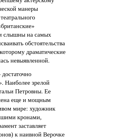
крепшему актерскому
ческой манеры
 театрального
 «британские»
ли слышны на самых
исваивать обстоятельства
 которому драматические
ась невыявленной.
 достаточно
». Наиболее зрелой
тальи Петровны. Ее
елена еще и мощным
ивом мире: художник
хшими кронами,
амент заставляет
онов) к наивной Верочке