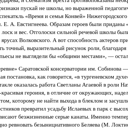
ударева, и схематизм Брехта противопоказаны нео
Признаки пускай не школы, но выраженной педагоги
спекаткль «Время и семья Конвей» Нижегородского
. Е. А. Евстигнеева. Образам героев были приданы
, лоск и вес. Отголоски сильной речевой школы бы
ярусах Волковского. А вот способность актеров пр
ать точный, выразительный рисунок роли, благодаря
пьесы не выглядели бы «общими местами», — остал
еревне» Саратовской консерватории им. Собинова —
я постановка, как говорится, «в тургеневском духе
такле оказалась работа Светланы Агаевой в роли На
красивая героиня, в отличие от окружающих, над
том, которому не найти выхода в блеклом и засушл
тников превратил усадьбу Ислаевых в парк с высо
свисают безжизненные серые канаты. Именно темпер
дно ревновать безынициативного Беляева (М. Локти