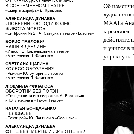
О ГРАНЯХ ДОКУМЕНТАЛИЗМА
Об изменчи
В СОВРЕМЕННОМ ТЕАТРЕ
«Смерть жирафа» Д. Крымова.
художестве
АЛЕКСАНДРА ДУНАЕВА
МХАТа Анат
«ПОВЕРНИ ГОСПОДИ КОЛЕЮ
ЖИВОТА МОЕГО»
к реалиям,
«СиНфония № 2» А. Савчука в театре «Lusores»
действитель
БОРИС ПАВЛОВИЧ
НАШИ В ДУБЛИНЕ
и учится в 
«Улисс» Е. Каменьковича в театре
упрекнуть. 
«Мастерская П. Фоменко»
СВЕТЛАНА ЩАГИНА
КОЛЕСО ОБОЗРЕНИЯ
«Рыжий» Ю. Буторина в театре
«Мастерская П. Фоменко»
ЛЮДМИЛА ФИЛАТОВА
ОБОРОТНИ БЕЗ ПОГОН
«Священная книга оборотня» А. Вартаньян
и Ю. Лейкина в «Таком Театре»
НАТАЛЬЯ БОНДАРЕНКО
НЕЛЮБОВЬ
«Почти рай» Ю. Паниной в «Особняке»
АЛЕКСАНДРА ДУНАЕВА
«Я НЕ БЫЛ МЕРТВ, И ЖИВ Я НЕ БЫЛ