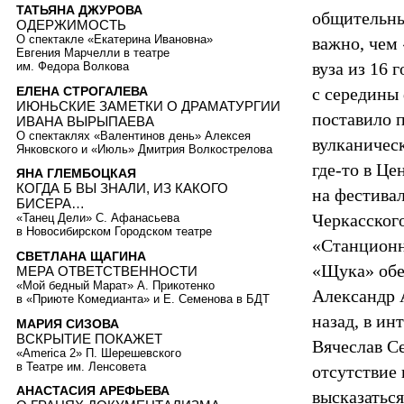
ТАТЬЯНА ДЖУРОВА
общительны
ОДЕРЖИМОСТЬ
О спектакле «Екатерина Ивановна»
важно, чем 
Евгения Марчелли в театре
вуза из 16 
им. Федора Волкова
ЕЛЕНА СТРОГАЛЕВА
с середины
ИЮНЬСКИЕ ЗАМЕТКИ О ДРАМАТУРГИИ
поставило п
ИВАНА ВЫРЫПАЕВА
О спектаклях «Валентинов день» Алексея
вулканичес
Янковского и «Июль» Дмитрия Волкострелова
где-то в Ц
ЯНА ГЛЕМБОЦКАЯ
КОГДА Б ВЫ ЗНАЛИ, ИЗ КАКОГО
на фестива
БИСЕРА…
Черкасског
«Танец Дели» С. Афанасьева
в Новосибирском Городском театре
«Станционн
СВЕТЛАНА ЩАГИНА
«Щука» обе
МЕРА ОТВЕТСТВЕННОСТИ
«Мой бедный Марат» А. Прикотенко
Александр 
в «Приюте Комедианта» и Е. Семенова в БДТ
назад, в и
МАРИЯ СИЗОВА
ВСКРЫТИЕ ПОКАЖЕТ
Вячеслав С
«America 2» П. Шерешевского
в Театре им. Ленсовета
отсутствие 
АНАСТАСИЯ АРЕФЬЕВА
высказаться