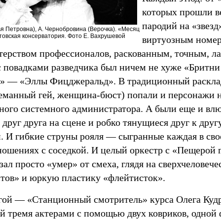
которых прошли в
пародий на «звезд
ья Петровна), А. Чернобровина (Верочка). «Месяц
товская консерватория. Фото Е. Вахрушевой
виртуозным номер
терством профессионалов, раскованным, точным, 
с повадками разведчика был ничем не хуже «Бритн
 — «Эллы Фицджеральд». В традиционный расклад
еманный гей, женщина-бюст) попали и персонажи 
чного системного администратора. А были еще и вл
руг друга на сцене и робко тянущиеся друг к друг
и. И гибкие струны рояля — сыгранные каждая в сво
ношениях с соседкой. И целый оркестр с «Пещерой г
зал просто «умер» от смеха, глядя на сверхчелове
тов» и юркую пластику «флейтисток».
гой — «Станционный смотритель» курса Олега Куд
й тремя актерами с помощью двух ковриков, одной 