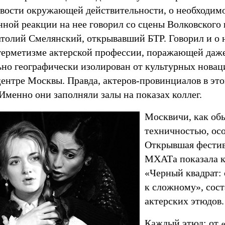
вости окружающей действительности, о необходим
нной реакции на нее говорил со сцены Волковского
олий Смелянский, открывавший БТР. Говорил и о 
 герметизме актерской профессии, поражающей даже 
но географически изолирован от культурных новаци
центре Москвы. Правда, актеров-провинциалов в эт
Именно они заполняли залы на показах коллег.
Москвичи, как об
техничностью, ос
Открывшая фестив
МХАТа показала 
«Черный квадрат: 
к сложному», сос
актерских этюдов.
Каждый этюд: от 