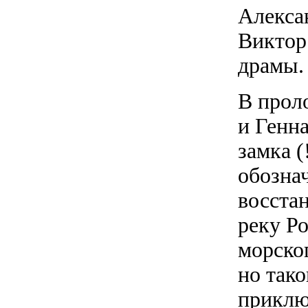
Алекса
Виктор
драмы.
В прол
и Генн
замка (
обознач
восста
реку Ро
морско
но тако
приклю