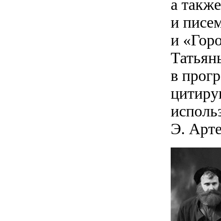
а такж
и писем
и «Гор
Татьян
в прог
цитиру
использ
Э. Арт