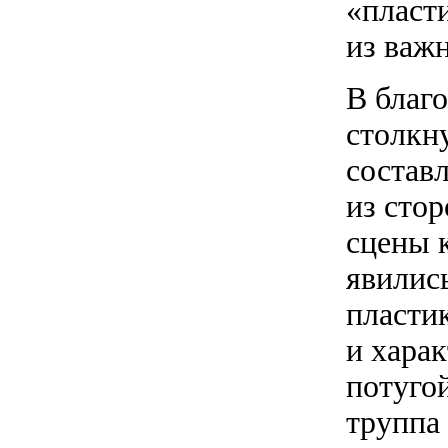
«пласт
из важ
В благ
столкн
состав
из сто
сцены к
явилис
пласти
и хара
потугой
труппа 