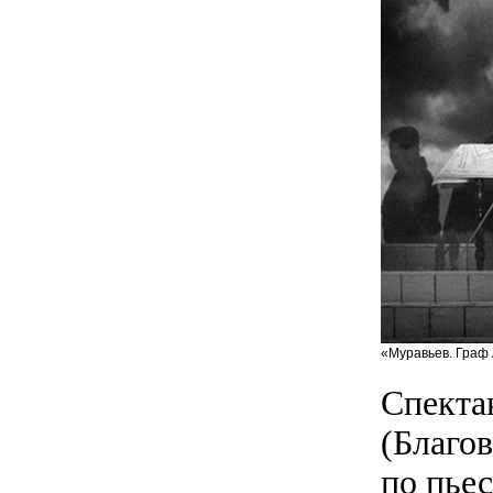
«Муравьев. Граф 
Спекта
(Благо
по пьес