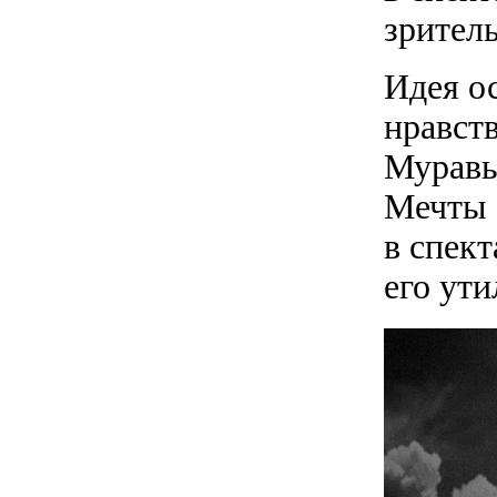
зрител
Идея ос
нравст
Муравь
Мечты 
в спек
его ут