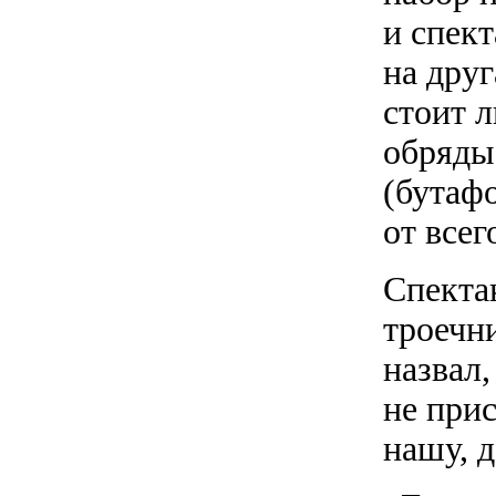
и спек
на друг
стоит л
обряды
(бутаф
от всег
Спекта
троечн
назвал,
не при
нашу, 