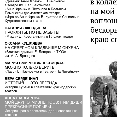
в колле
«Дневник Анны Франк» Е. Симоновой
в театре им. Евг. Вахтангова,
на мой 
«Анна Франк» А. Тихонова в Большом
Тюменском драматическом театре,
«Игра об Анне Франк» В. Кустова в Социально-
воплощ
Художественном театре
бескор
НАТАЛИЯ ЭФЕНДИЕВА
ПРОКЛЯТЫ, НО НЕ ЗАБЫТЫ
«Магда» Д. Крестьянкина в Плохом театре
краю с
ОКСАНА КУШЛЯЕВА
НА СЕВЕРНОМ КЛАДБИЩЕ МЮНХЕНА
«Близкие друзья» Е. Бондарь в ТЮЗе
им. А. А. Брянцева
МАРИЯ СМИРНОВА-НЕСВИЦКАЯ
МОЖНО ТОЛЬКО ВЕРИТЬ
«Лавр» Б. Павловича в Театре «На Литейном»
ВЕРА СЕРДЕЧНАЯ
ИСТОРИЯ — ЭТО ЛЕГЕНДА
История Кубани в спектаклях краснодарских
театров
АННА ШАВГАРОВА
МОЙ ДРУГ, ОТЧИЗНЕ ПОСВЯТИМ ДУШИ
ПРЕКРАСНЫЕ ПОРЫВЫ...
История края в спектаклях дальневосточных
театров