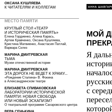
ОКСАНА КУШЛЯЕВА
К ЧИТАТЕЛЯМ И КОЛЛЕГАМ
АННА ШАВГАР
МЕСТО ПАМЯТИ
КРУГЛЫЙ СТОЛ «ТЕАТР
МОЙ Д
И ИСТОРИЧЕСКАЯ ПАМЯТЬ»
Елена Гордиенко, Алена Карась,
Артем Кравченко, Оксана Кушляева,
ПРЕК
Кристина Матвиенко, Анастасия Патлай,
Варвара Склез
Я даль
МАРИНА ДМИТРЕВСКАЯ
ТЬМА
истории
Музеи отечественной истории
МАРИНА ДМИТРЕВСКАЯ
началос
ЭТА ДОРОГА НЕ ВЕДЕТ К ХРАМУ...
«Рождение Сталина» В. Фокина
русски
в Александринском театре
ЕЛИЗАВЕТА СПИВАКОВСКАЯ
с сере
ЛАБОРАТОРИИ ИСТОРИЧЕСКОЙ
ПАМЯТИ: НОВАЯ СВОБОДА
пересе
ИЛИ НОВЫЙ ЭСКАПИЗМ?
О театральной программе Сахаровского центра
которо
ВЕРА СЕНЬКИНА