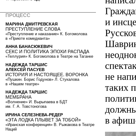
написа
Гражда
ПРОЦЕСС
и инсц
МАРИНА ДМИТРЕВСКАЯ
ПРЕСТУПЛЕНИЕ СЛОВА
Русско
«Преступление и наказание» К. Богомолова
в «Приюте комедианта»
Шаврин
АННА БАНАСЮКЕВИЧ
СЕКС И ПОЛИТИКА ЭПОХИ РАСПАДА
неоднок
«Теллурия» К. Богомолова в Театре на Таганке
спекта
НАДЕЖДА ТАРШИС
АЛЕКСЕЙ ПАСУЕВ
не напи
ИСТОРИЯ И НАСТОЯЩЕЕ. ВОРОНКА
«Пушкин. Борис Годунов» Л. Стукалова
в «Нашем театре»
таких 
НАДЕЖДА ТАРШИС
полити
МЕМБРАНА
«Волнение» И. Вырыпаева в БДТ
должны
им. Г. А. Товстоногова
ИРИНА СЕЛЕЗНЕВА-РЕДЕР
в афише
«ЭТА ЛОДКА ПЛЫВЕТ ЗА ТОБОЙ»
«Иранская конференция» В. Рыжакова в Театре
Наций