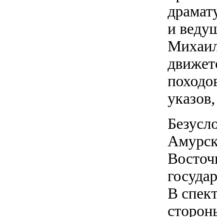
драмат
и веду
Михаил
движет
походо
указов,
Безусло
Амурск
Восточ
госуда
В спект
стороны