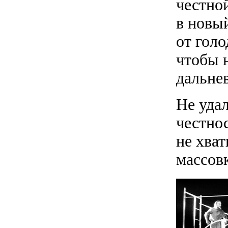
честно
в новый
от голо
чтобы 
дальне
Не уда
честнос
не хват
массов