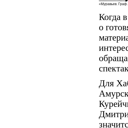
«Муравьев. Граф 
Когда в
о гото
матери
интере
обраща
спекта
Для Ха
Амурск
Курейч
Дмитри
значит