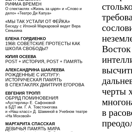
столько
РИФМА ВРЕМЕН
О спектаклях «Жизнь за царя» и «Слово и
дело» «Театро Ди Капуа»
требов
«МЫ ТАК УСТАЛИ ОТ ФЕЙКА»
сослов
Беседу с Илоной Маркаровой ведет Вера
Сенькина
неземл
ЕЛЕНА ГОРДИЕНКО
1968: СОВЕТСКИЕ ПРОТЕСТЫ КАК
Восток
ШКОЛА СВОБОДЫ?
интелли
ЮЛИЯ ОСЕЕВА
POST + ИСТОРИЯ, POST + ПАМЯТЬ
высчит
АЛЕКСАНДРИНА ШАКЛЕЕВА
РОЖДЕННЫЕ С ИСПУГУ:
дальне
ИСТОРИЧЕСКАЯ ПАМЯТЬ
В СПЕКТАКЛЯХ ДМИТРИЯ ЕГОРОВА
черты 
ЕВГЕНИЯ ТРОПП
ОБРЯД ПОМИНОВЕНИЯ
многон
«Аустерлиц» Е. Сафоновой
в БДТ им. Г. А. Товстоногова
в расо
и «Наш класс» Д. Шаминой в Учебном театре
«На Моховой»
преодо
МАРГАРИТА СПАССКАЯ
ДЕВИЧЬЯ ПАМЯТЬ МИРА