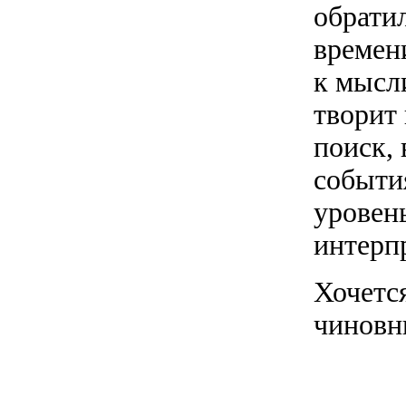
обрати
времени
к мысли
творит
поиск,
событи
уровен
интерп
Хочется
чиновн