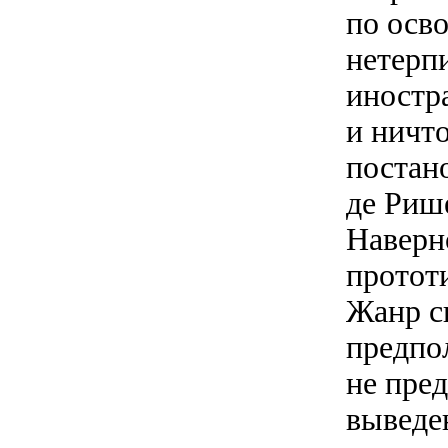
по осв
нетерп
иностр
и ничт
постан
де Риш
Наверно
прототи
Жанр с
предпо
не пре
выведе