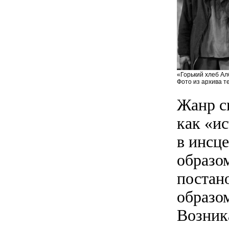
«Горький хлеб Ал
Фото из архива т
Жанр с
как «и
в инсц
образо
постан
образо
Возник