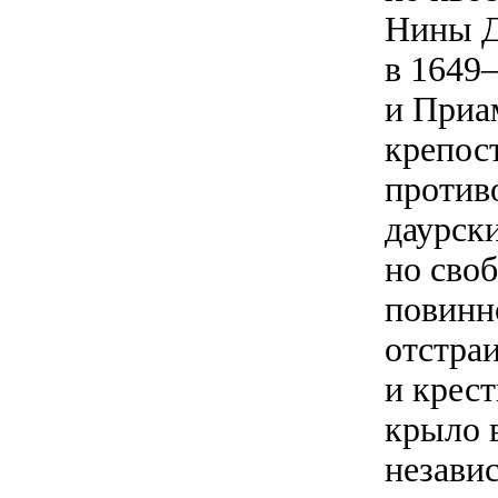
Нины Д
в 1649
и Приа
крепос
противо
даурски
но своб
повинн
отстра
и крест
крыло 
незави