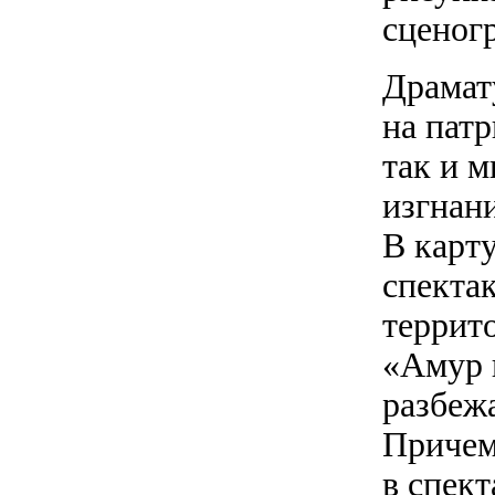
сценог
Драмат
на патр
так и 
изгнан
В карт
спекта
террит
«Амур 
разбежа
Причем
в спект