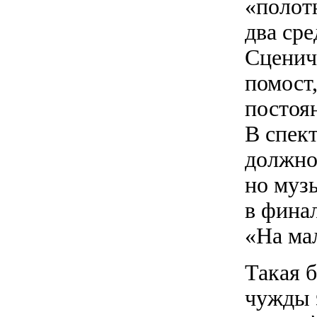
«полотн
два ср
Сценич
помост,
постоя
В спект
должно
но муз
в фина
«На ма
Такая б
чужды 