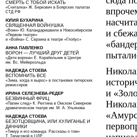
сюда по
СМЕРТЬ С ТОБОЙ ИСКАТЬ
«Считалка» Ж. Беркович в Боярских палатах
впроче
СТД РФ
насчит
ЮЛИЯ БУХАРИНА
СВЯЩЕННАЯ ВОЙНУШКА
и сбеж
«Воин» Ю. Каландаришвили в Новосибирском
«Первом театре»
и «Война» С. Серзина в театре «Глобус»
«бандер
АННА ПАВЛЕНКО
пытали
ВОРОН — ЛУЧШИЙ ДРУГ ДЕТЕЙ
«Дети ворона» Е. Корабельник в Центре
им. Вс. Мейерхольда
Никола
НАДЕЖДА СТОЕВА
ВСПОМНИТЬ ВСЕ
истори
«Зима, когда я вырос» в постановке питерских
режиссеров
и «Зол
ИРИНА СЕЛЕЗНЕВА-РЕДЕР
БЕЗВИННЫЙ ФРИЦ
Никола
«Папин след» К. Рехтина в Омском Северном
драматическом театре им. М. А. Ульянова
«Амурс
НАДЕЖДА СТОЕВА
БЕЗОТЦОВЩИНА, ИЛИ ХУЛИГАНЬЕ И
первоп
ДАЧНИКИ
«Тимур и его команда. Рассказы о том»
Т. Тарасовой в ЦДР