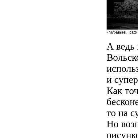
«Муравьев. Граф 
А ведь
Вольско
исполь
и супер
Как то
бескон
то на с
Но воз
рисунк