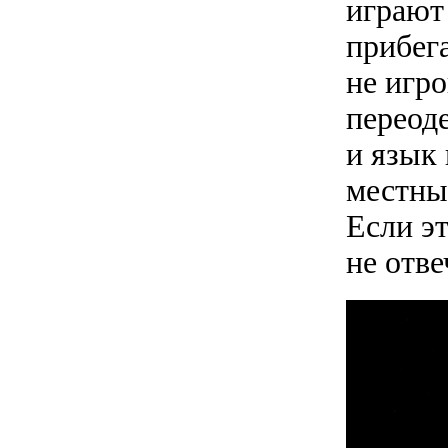
играют 
прибег
не игро
переод
и язык
местны
Если эт
не отв