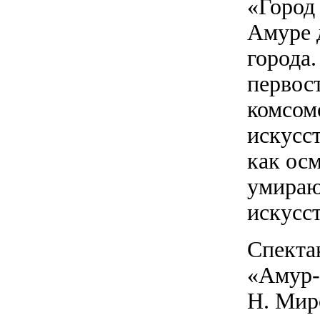
«Город
Амуре 
города
первост
комсом
искусст
как ос
умираю
искусс
Спекта
«Амур-
Н. Мир