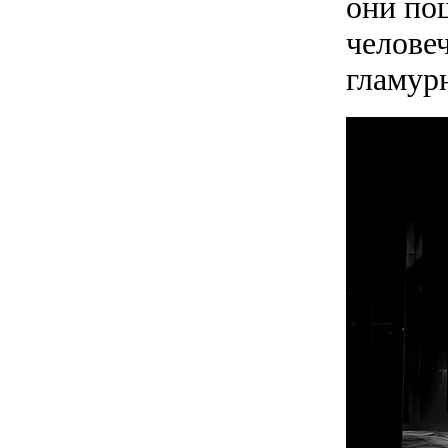
они по
челове
гламур