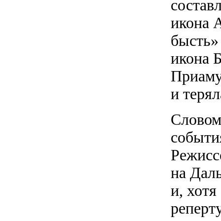
состав
икона 
бысть»
икона 
Приаму
и терял
Словом
события
Режисс
на Дал
и, хотя
реперт