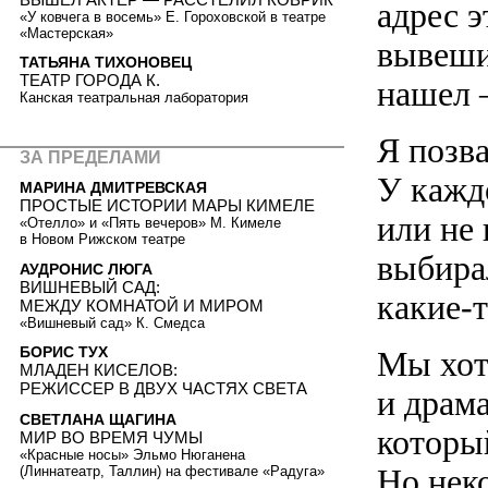
адрес 
«У ковчега в восемь» Е. Гороховской в театре
«Мастерская»
вывеши
ТАТЬЯНА ТИХОНОВЕЦ
ТЕАТР ГОРОДА К.
нашел 
Канская театральная лаборатория
Я позв
ЗА ПРЕДЕЛАМИ
У кажд
МАРИНА ДМИТРЕВСКАЯ
ПРОСТЫЕ ИСТОРИИ МАРЫ КИМЕЛЕ
или не 
«Отелло» и «Пять вечеров» М. Кимеле
в Новом Рижском театре
выбира
АУДРОНИС ЛЮГА
ВИШНЕВЫЙ САД:
какие-
МЕЖДУ КОМНАТОЙ И МИРОМ
«Вишневый сад» К. Смедса
БОРИС ТУХ
Мы хот
МЛАДЕН КИСЕЛОВ:
РЕЖИССЕР В ДВУХ ЧАСТЯХ СВЕТА
и драма
СВЕТЛАНА ЩАГИНА
которы
МИР ВО ВРЕМЯ ЧУМЫ
«Красные носы» Эльмо Нюганена
Но нек
(Линнатеатр, Таллин) на фестивале «Радуга»