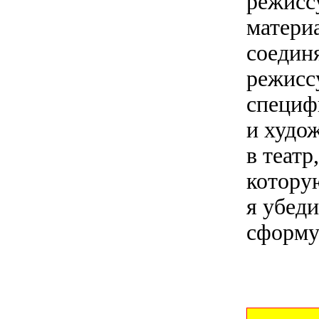
режиссу
матери
соединя
режисс
специфи
и худо
в театр
которую
я убеди
сформул