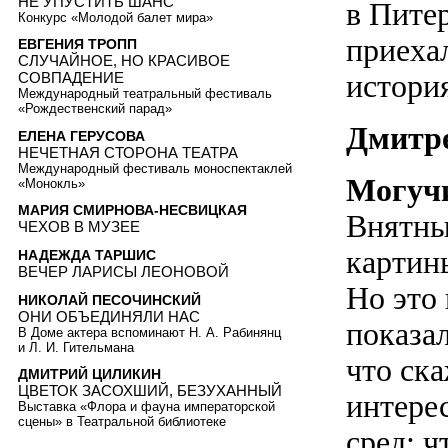
НЕ УПУСТИТЬ ШАНС
в Пите
Конкурс «Молодой балет мира»
приехал
ЕВГЕНИЯ ТРОПП
СЛУЧАЙНОЕ, НО КРАСИВОЕ
истори
СОВПАДЕНИЕ
Международный театральный фестиваль
«Рождественский парад»
Дмитре
ЕЛЕНА ГЕРУСОВА
НЕЧЕТНАЯ СТОРОНА ТЕАТРА
Международный фестиваль моноспектаклей
Могуч
«Монокль»
МАРИЯ СМИРНОВА-НЕСВИЦКАЯ
Внятны
ЧЕХОВ В МУЗЕЕ
картины
НАДЕЖДА ТАРШИС
ВЕЧЕР ЛАРИСЫ ЛЕОНОВОЙ
Но это 
НИКОЛАЙ ПЕСОЧИНСКИЙ
ОНИ ОБЪЕДИНЯЛИ НАС
показа
В Доме актера вспоминают Н. А. Рабинянц
и Л. И. Гительмана
что ск
ДМИТРИЙ ЦИЛИКИН
ЦВЕТОК ЗАСОХШИЙ, БЕЗУХАННЫЙ
интере
Выставка «Флора и фауна императорской
сцены» в Театральной библиотеке
сред: 