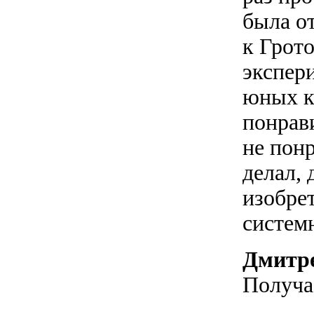
была о
к Грото
экспер
юных к
понрав
не понр
делал, 
изобре
систем
Дмитре
Получае