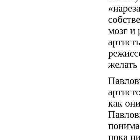
«нарез
собств
мозг и 
артист
режиссе
желать 
Павлов
артист
как они
Павлов
понима
пока ни