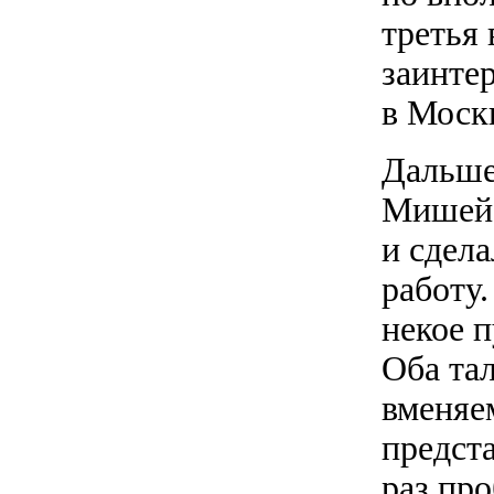
третья
заинтер
в Москв
Дальше
Мишей.
и сдел
работу.
некое 
Оба та
вменяе
предста
раз пр