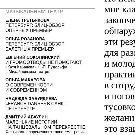
мне ка
МУЗЫКАЛЬНЫЙ ТЕАТР
законч
ЕЛЕНА ТРЕТЬЯКОВА
ПЕТЕРБУРГ: БЛИЦ-ОБЗОР
обнару
ОПЕРНЫХ ПРЕМЬЕР
эти ре
ОЛЬГА РОЗАНОВА
ПЕТЕРБУРГ: БЛИЦ-ОБЗОР
БАЛЕТНЫХ ПРЕМЬЕР
для раз
ЕВГЕНИЙ СОКОЛИНСКИЙ
и моло
И ГРОМООТВОДЫ НЕ ПОМОГАЮТ
«Катя Кабанова» Н.-П. Рудольфа
практи
в Михайловском театре
ОЛЬГА МАКАРОВА
в сотру
О СОВРЕМЕННОСТИ
И СОВРЕМЕННОМ
и пого
НАДЕЖДА ЗАБУРДЯЕВА
«FRANCE DANSE» В САНКТ-
тусовко
ПЕТЕРБУРГЕ
желание
ДМИТРИЙ АБАУЛИН
МАЛЕНЬКИЕ ИСТОРИИ
это вза
НА ТАНЦЕВАЛЬНОМ ПЕРЕКРЕСТКЕ
Фестиваль современного танца «На грани»