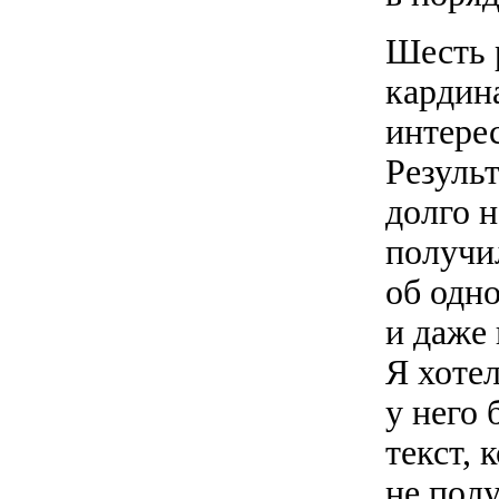
Шесть 
кардин
интере
Резуль
долго н
получи
об одно
и даже 
Я хотел
у него
текст, 
не пол