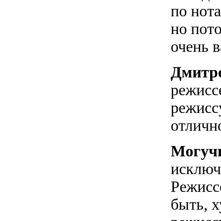
по нот
но пото
очень 
Дмитре
режисс
режисс
отличн
Могуч
исключ
Режисс
быть, 