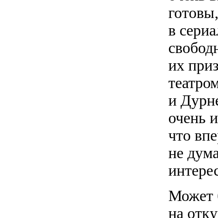
готовы
в сериа
свободн
их при
театром
и Дурн
очень 
что впе
не дума
интерес
Может б
на отку