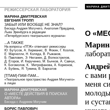
МАРИНА ДМИТ
РЕЖИССЕРСКАЯ ЛАБОРАТОРИЯ
МАРИНА ДМИТРЕВСКАЯ
ЕВГЕНИЯ ТРОПП
ЗАБЫЛ ИЛИ ВООБЩЕ НЕ ЗНАЛ?
Беседа Андрея Могучего, Анатолия Праудина,
О «МЕ
Льва Эренбурга в редакции
«Петербургского театрального журнала»
Марин
...А ТАКЖЕ
На вопросы «ПТЖ» отвечают режиссеры
Ю. Бутусов, А. Херманис, В. Фокин, Г. Козлов,
лабора
Е. Марчелли, Н. Коляда, В. Рыжаков,
Б. Павлович, Э. Нюганен, Д. Волкострелов,
Д. Егоров, И. Керученко, М. Бычков, А. Савчук,
Андрей
К. Богомолов, К. Митрофанова, А. Корионов,
А. Бубень, Я. Тумина, В. Бархатов
с вами
[ТПАМ]-ПАМ-ПАМ...
«Театральное пространство Андрея Могучего»
меня си
в лицах
МАРИНА ДМИТРЕВСКАЯ
молодые
О «МЕСТЕ ДЕЙСТВИЯ В ПОИСКАХ
АВТОРА»
и суста
Беседа с Андреем Могучим
БОРИС ПАВЛОВИЧ