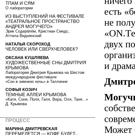
ничего
ТПАМ И СЯМ
О лаборатории
есть «б
ИЗ ВЫСТУПЛЕНИЙ НА ФЕСТИВАЛЕ
не полу
«ТЕАТРАЛЬНОЕ ПРОСТРАНСТВО
АНДРЕЯ МОГУЧЕГО»
«ОN.Те
Эрик Содерблём, Кристиан Смедс,
Аттила Виднянский
двух по
НАТАЛЬЯ СКОРОХОД
ЧЕЛОВЕК ИЛИ СВЕРХЧЕЛОВЕК?
органи
ОКСАНА КУШЛЯЕВА
ХУДОЖЕСТВЕННЫЕ СНЫ ДМИТРИЯ
и драм
КРЫМОВА
Лаборатория Дмитрия Крымова на Шестом
международном фестивале
Дмитре
«Сон в зимнюю ночь» в Таллинне
СОФЬЯ КОЗИЧ
Могуч
ТЕМНЫЕ АЛЛЕИ КРЫМОВА
«Катя, Соня, Поля, Галя, Вера, Оля, Таня...»
Д. Крымова
собстве
совреме
ПРОЦЕСС
Может 
МАРИНА ДМИТРЕВСКАЯ
ПЕРЕМЕЛЕТСЯ — КОФЕ БУДЕТ...