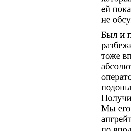
ей пок
не обсу
Был и 
разбеж
тоже в
абсолю
операто
подошл
Получил
Мы его
апгрей
по впо