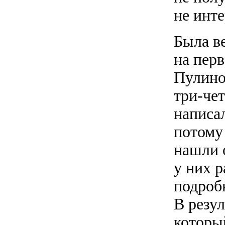
не инте
Была в
на пер
Пулино
три-чет
написал
потому 
нашли 
у них р
подробн
В резу
который