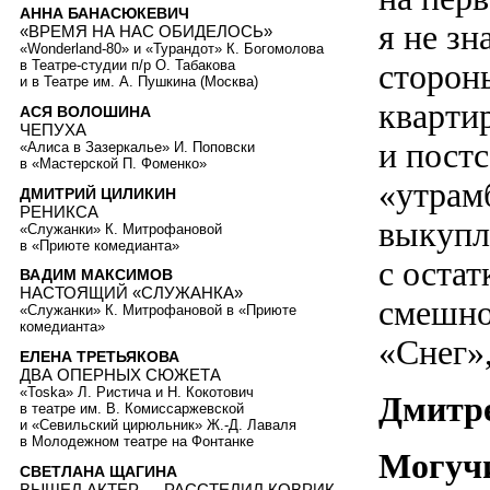
АННА БАНАСЮКЕВИЧ
я не зн
«ВРЕМЯ НА НАС ОБИДЕЛОСЬ»
«Wonderland-80» и «Турандот» К. Богомолова
сторон
в Театре-студии п/р О. Табакова
и в Театре им. А. Пушкина (Москва)
кварти
АСЯ ВОЛОШИНА
ЧЕПУХА
и постс
«Алиса в Зазеркалье» И. Поповски
в «Мастерской П. Фоменко»
«утрам
ДМИТРИЙ ЦИЛИКИН
РЕНИКСА
выкупл
«Служанки» К. Митрофановой
в «Приюте комедианта»
с оста
ВАДИМ МАКСИМОВ
НАСТОЯЩИЙ «СЛУЖАНКА»
смешно
«Служанки» К. Митрофановой в «Приюте
комедианта»
«Снег»,
ЕЛЕНА ТРЕТЬЯКОВА
ДВА ОПЕРНЫХ СЮЖЕТА
«Toska» Л. Ристича и Н. Кокотович
Дмитре
в театре им. В. Комиссаржевской
и «Севильский цирюльник» Ж.-Д. Лаваля
в Молодежном театре на Фонтанке
Могуч
СВЕТЛАНА ЩАГИНА
ВЫШЕЛ АКТЕР — РАССТЕЛИЛ КОВРИК