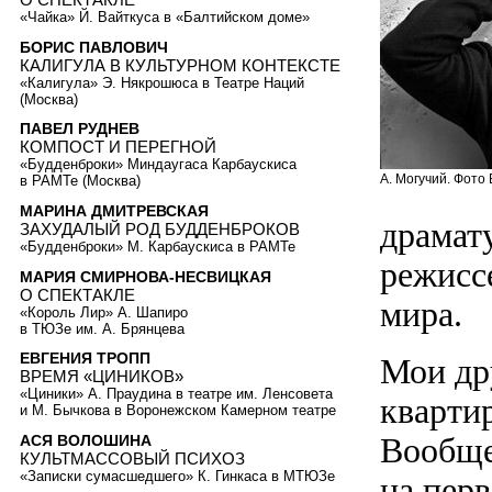
«Чайка» Й. Вайткуса в «Балтийском доме»
БОРИС ПАВЛОВИЧ
КАЛИГУЛА В КУЛЬТУРНОМ КОНТЕКСТЕ
«Калигула» Э. Някрошюса в Театре Наций
(Москва)
ПАВЕЛ РУДНЕВ
КОМПОСТ И ПЕРЕГНОЙ
«Будденброки» Миндаугаса Карбаускиса
А. Могучий. Фото 
в РАМТе (Москва)
МАРИНА ДМИТРЕВСКАЯ
драмат
ЗАХУДАЛЫЙ РОД БУДДЕНБРОКОВ
«Будденброки» М. Карбаускиса в РАМТе
режисс
МАРИЯ СМИРНОВА-НЕСВИЦКАЯ
О СПЕКТАКЛЕ
мира.
«Король Лир» А. Шапиро
в ТЮЗе им. А. Брянцева
ЕВГЕНИЯ ТРОПП
Мои др
ВРЕМЯ «ЦИНИКОВ»
«Циники» А. Праудина в театре им. Ленсовета
квартир
и М. Бычкова в Воронежском Камерном театре
Вообще
АСЯ ВОЛОШИНА
КУЛЬТМАССОВЫЙ ПСИХОЗ
«Записки сумасшедшего» К. Гинкаса в МТЮЗе
на перв