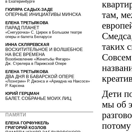
кварти
в Екатеринбурге
ГЮЛЯРА САДЫХ-ЗАДЕ
там, м
ОПЕРНЫЕ ИНИЦИАТИВЫ МИНСКА
европе
ЕЛЕНА ТРЕТЬЯКОВА
ПАРАД ПЛАНЕТ
«Снегурочка» С. Цирюк в Большом театре
Смедса
оперы и балета Беларуси
таких 
ИННА СКЛЯРЕВСКАЯ
ВОСХИТИТЕЛЬНОЕ И ВОЛШЕБНОЕ
Совсем
НА ВСЕ ВРЕМЕНА
Возобновление «Женитьбы Фигаро»
Дж. Стрелера в Парижской Опере
названи
ЕЛЕНА ТРЕТЬЯКОВА
креати
ДВА ДНЯ В БАВАРСКОЙ ОПЕРЕ
«Лоэнгрин» Р. Джонса и «Ариадна на Наксосе»
Р. Карсена
Дети п
ЮРИЙ ГЕРЦМАН
БАЛЕТ. СОБРАНЬЕ МОИХ ЛИЦ
мы об э
разгово
ПАМЯТИ
потому 
ЕЛЕНА ГОРФУНКЕЛЬ
ГРИГОРИЙ КОЗЛОВ