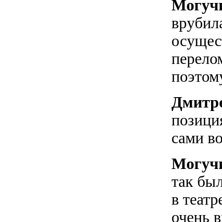
Могуч
врубил
осущес
перело
поэтому
Дмитре
позици
сами в
Могуч
так был
в театр
очень в