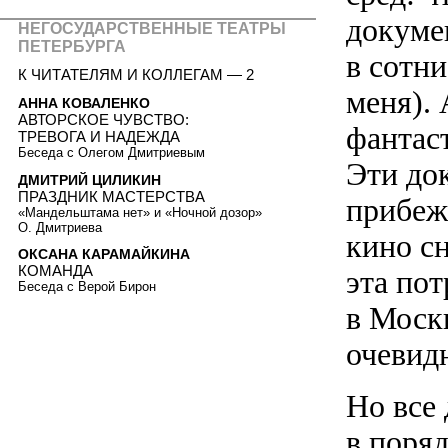
докуме
НЕГОСУДАРСТВЕННЫЕ ТЕАТРЫ
ПЕТЕРБУРГА
в сотни
К ЧИТАТЕЛЯМ И КОЛЛЕГАМ — 2
меня). 
АННА КОВАЛЕНКО
АВТОРСКОЕ ЧУВСТВО:
фантас
ТРЕВОГА И НАДЕЖДА
Беседа с Олегом Дмитриевым
Эти до
ДМИТРИЙ ЦИЛИКИН
ПРАЗДНИК МАСТЕРСТВА
прибеж
«Мандельштама нет» и «Ночной дозор»
О. Дмитриева
кино с
ОКСАНА КАРАМАЙКИНА
КОМАНДА
эта пот
Беседа с Верой Бирон
в Моск
очевид
Но все 
в поряд