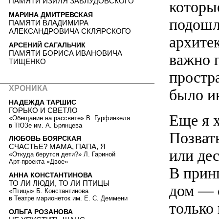
ПАМЯТИ ИЗИЛЯ ЗАБЛУДОВСКОГО
которы
МАРИНА ДМИТРЕВСКАЯ
подошли
ПАМЯТИ ВЛАДИМИРА
АЛЕКСАНДРОВИЧА СКЛЯРСКОГО
архите
АРСЕНИЙ САГАЛЬЧИК
ПАМЯТИ БОРИСА ИВАНОВИЧА
важно п
ТИЩЕНКО
простра
ХРОНИКА
было и
НАДЕЖДА ТАРШИС
ГОРЬКО И СВЕТЛО
Еще я 
«Обещание на рассвете» В. Гурфинкеля
в ТЮЗе им. А. Брянцева
Позват
ЛЮБОВЬ БОЯРСКАЯ
СЧАСТЬЕ? МАМА, ПАПА, Я
или де
«Откуда берутся дети?» Л. Гариной
Арт-проекта «Двое»
В прин
АННА КОНСТАНТИНОВА
ТО ЛИ ЛЮДИ, ТО ЛИ ПТИЦЫ
дом — 
«Птицы» Б. Константинова
в Театре марионеток им. Е. С. Деммени
только 
ОЛЬГА РОЗАНОВА