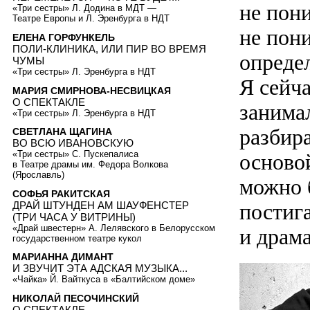
не пони
«Три сестры» Л. Додина в МДТ —
Театре Европы и Л. Эренбурга в НДТ
не пон
ЕЛЕНА ГОРФУНКЕЛЬ
ПОЛИ-КЛИНИКА, ИЛИ ПИР ВО ВРЕМЯ
опреде
ЧУМЫ
«Три сестры» Л. Эренбурга в НДТ
Я сейча
МАРИЯ СМИРНОВА-НЕСВИЦКАЯ
О СПЕКТАКЛЕ
занима
«Три сестры» Л. Эренбурга в НДТ
разбир
СВЕТЛАНА ЩАГИНА
ВО ВСЮ ИВАНОВСКУЮ
«Три сестры» С. Пускепалиса
основой
в Театре драмы им. Федора Волкова
(Ярославль)
можно 
СОФЬЯ РАКИТСКАЯ
ДРАЙ ШТУНДЕН АМ ШАУФЕНСТЕР
постига
(ТРИ ЧАСА У ВИТРИНЫ)
«Драй швестерн» А. Лелявского в Белорусском
и драма
государственном театре кукол
МАРИАННА ДИМАНТ
И ЗВУЧИТ ЭТА АДСКАЯ МУЗЫКА...
«Чайка» Й. Вайткуса в «Балтийском доме»
НИКОЛАЙ ПЕСОЧИНСКИЙ
О СПЕКТАКЛЕ