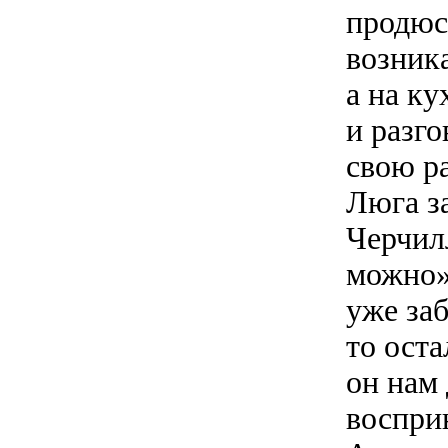
продюс
возника
а на ку
и разг
свою р
Люга за
Черчилл
можно».
уже за
то оста
он нам
воспри