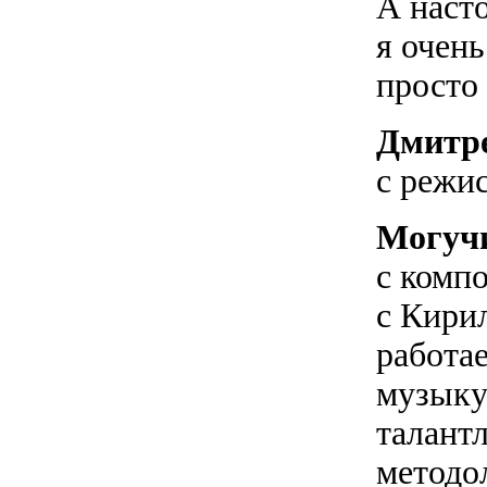
А наст
я очень
просто 
Дмитре
с режи
Могуч
с комп
с Кири
работае
музыку
талант
методол