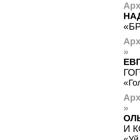
Арх
НА
«БР
Арх
»
ЕВ
ГО
«Го
Арх
»
ОЛ
И К
«Уй