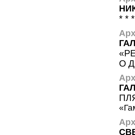
НИ
* * *
Арх
ГА
«Р
О 
Арх
ГА
ПЛ
«Га
Арх
СВ