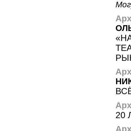
Мог
Арх
ОЛ
«Н
ТЕ
РЫ
Арх
НИ
ВС
Арх
20
Арх