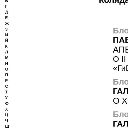
В
Г
Д
Е
Ж
Бло
З
И
ПА
Й
К
АП
Л
О I
М
Н
«Ги
О
П
Бло
Р
С
ГА
Т
У
О 
Ф
Х
Бло
Ц
Ч
ГА
Ш