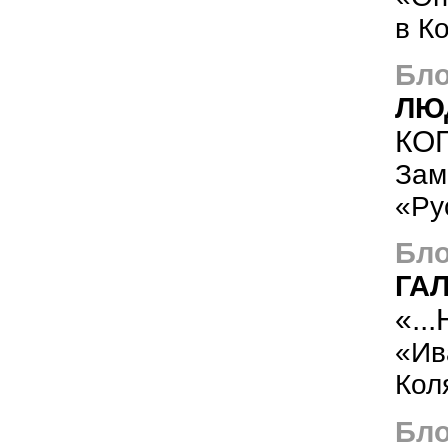
в К
Бло
ЛЮ
КОГ
Зам
«Ру
Бло
ГА
«.
«Ив
Кол
Бло