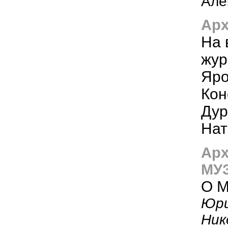
Але
Арх
На 
жур
Яро
Кон
Дур
Нат
Арх
МУ
О 
Юри
Ник