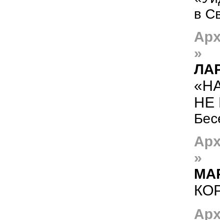
в С
Арх
»
ЛА
«Н
НЕ
Бес
Арх
»
МА
КО
Арх