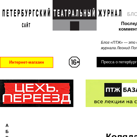
БЛ
После
коммен
Блог «ПТЖ» — это 
журнала Леонид Поп
Пресса о петербург
Интернет-магазин
А
Б
Коляд