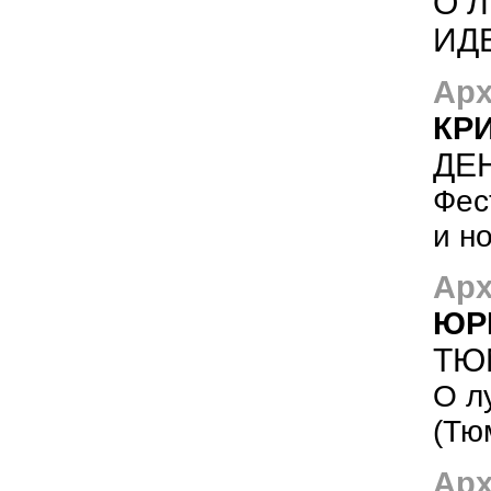
О 
ИД
Арх
КР
ДЕ
Фес
и н
Арх
ЮР
ТЮ
О л
(Тю
Арх