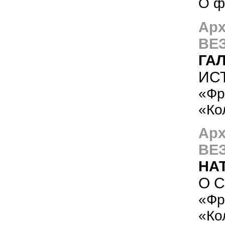
О ф
Арх
ВЕ
ГА
ИС
«Фр
«Ко
Арх
ВЕ
НА
О 
«Фр
«Ко