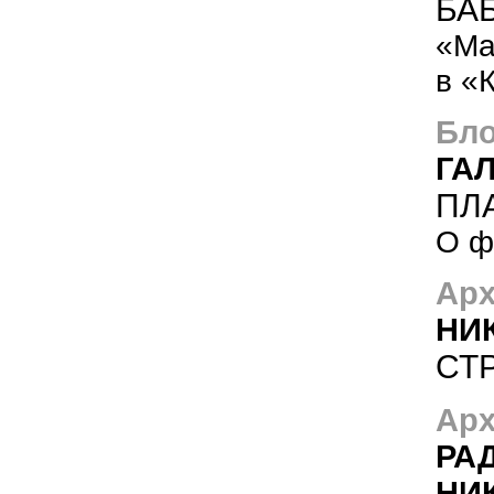
БА
«Ма
в «
Бло
ГА
ПЛ
О ф
Арх
НИ
СТ
Арх
РА
НИ