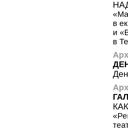
НА
«Ма
в е
и «
в Т
Арх
ДЕ
Ден
Арх
ГА
КАК
«Ре
теа