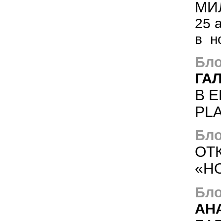
МИ
25 
в н
Бло
ГА
В 
PL
Бло
ОТ
«Н
Бло
АН