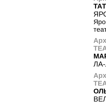
ТА
ЯР
Яро
теа
Ар
ТЕА
МА
ЛА
Ар
ТЕА
ОЛ
ВЕ