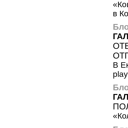
«Ко
в К
Бло
ГА
ОТ
ОТ
В Е
pla
Бло
ГА
ПО
«Ко