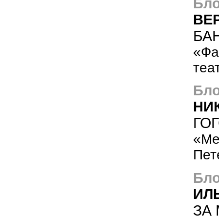
Бло
ВЕ
БА
«Фа
теа
Бло
НИ
ГО
«Ме
Пет
Бло
ИЛ
ЗА