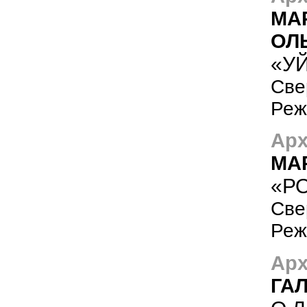
МА
ОЛ
«У
Све
Реж
Арх
МА
«Р
Све
Реж
Арх
ГА