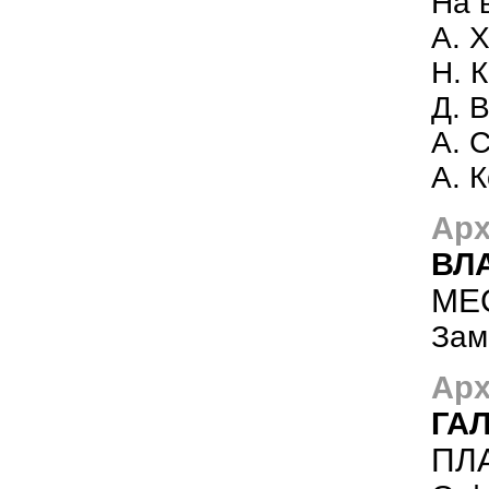
На 
А. 
Н. 
Д. 
А. 
А. 
Арх
ВЛ
МЕ
Зам
Арх
ГА
ПЛ