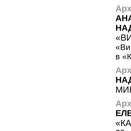
Арх
АН
НА
«В
«Ви
в «
Арх
НА
МИ
Арх
ЕЛ
«К