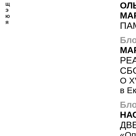
ОЛ
Щ
Э
МА
Ю
Я
ПА
Бло
МА
РЕ
СБ
О X
в Е
Бло
НА
ДВ
«Оп