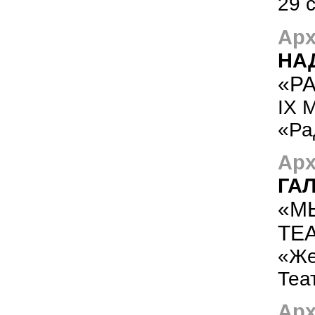
29 
Арх
НА
«РА
IX 
«Ра
Арх
ГА
«М
ТЕ
«Же
Теа
Арх