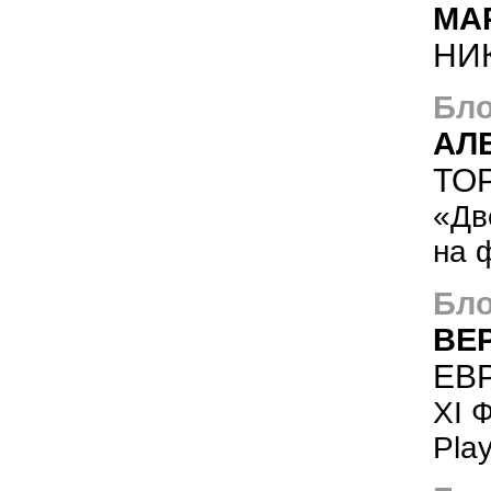
МА
НИ
Бло
АЛ
ТО
«Дв
на 
Бло
ВЕ
ЕВ
XI 
Pla