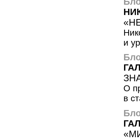
Бло
НИ
«Н
Ник
и у
Бло
ГА
ЗНА
О п
в с
Бло
ГА
«М