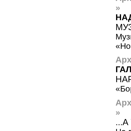
»
НА
МУЗ
Муз
«Но
Арх
ГА
НА
«Бо
Ар
»
...