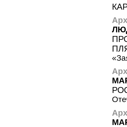
КА
Арх
ЛЮ
ПРО
ПЛЯ
«За
Арх
МА
РО
Оте
Арх
МА