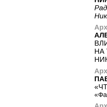
Рад
Ник
Арх
АЛ
ВЛ
НА
НИ
Арх
ПА
«ЧТ
«Фа
Арх