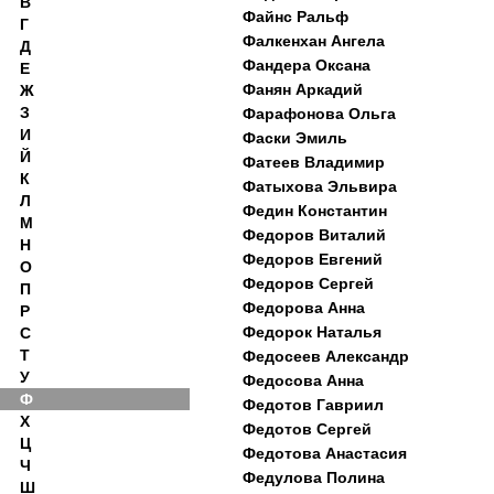
В
Файнс Ральф
Г
Фалкенхан Ангела
Д
Фандера Оксана
Е
Фанян Аркадий
Ж
З
Фарафонова Ольга
И
Фаски Эмиль
Й
Фатеев Владимир
К
Фатыхова Эльвира
Л
Федин Константин
М
Федоров Виталий
Н
Федоров Евгений
О
Федоров Сергей
П
Федорова Анна
Р
Федорок Наталья
С
Т
Федосеев Александр
У
Федосова Анна
Ф
Федотов Гавриил
Х
Федотов Сергей
Ц
Федотова Анастасия
Ч
Федулова Полина
Ш