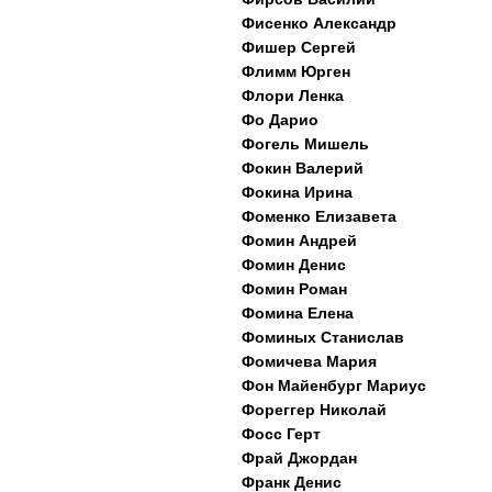
Фисенко Александр
Фишер Сергей
Флимм Юрген
Флори Ленка
Фо Дарио
Фогель Мишель
Фокин Валерий
Фокина Ирина
Фоменко Елизавета
Фомин Андрей
Фомин Денис
Фомин Роман
Фомина Елена
Фоминых Станислав
Фомичева Мария
Фон Майенбург Мариус
Фореггер Николай
Фосс Герт
Фрай Джордан
Франк Денис