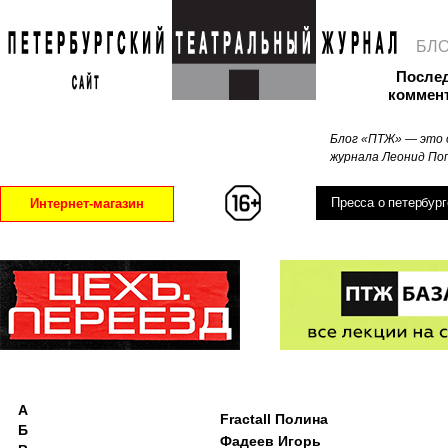
БЛ
После
коммен
Блог «ПТЖ» — это 
журнала Леонид Поп
Пресса о петербург
Интернет-магазин
А
Fractall Полина
Б
Фадеев Игорь