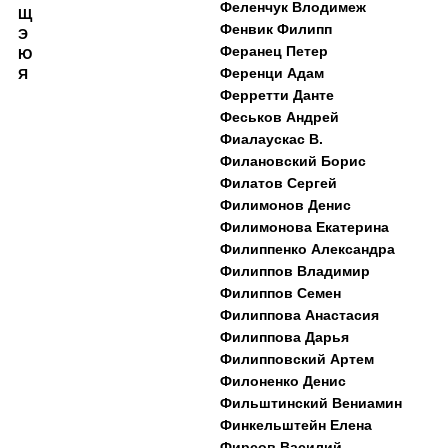
Феленчук Влодимеж
Щ
Фенвик Филипп
Э
Феранец Петер
Ю
Ференци Адам
Я
Ферретти Данте
Феськов Андрей
Фиалаускас В.
Филановский Борис
Филатов Сергей
Филимонов Денис
Филимонова Екатерина
Филиппенко Александра
Филиппов Владимир
Филиппов Семен
Филиппова Анастасия
Филиппова Дарья
Филипповский Артем
Филоненко Денис
Фильштинский Вениамин
Финкельштейн Елена
Фирсов Василий