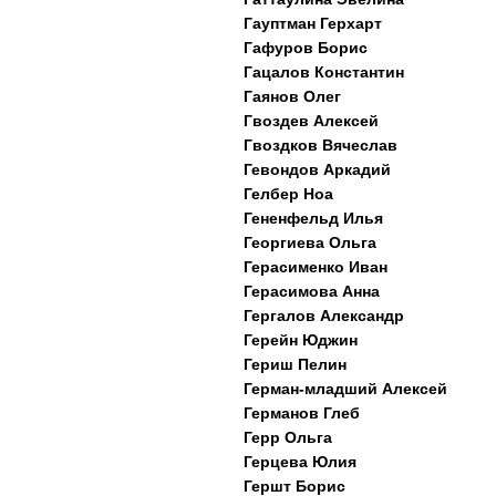
Гауптман Герхарт
Гафуров Борис
Гацалов Константин
Гаянов Олег
Гвоздев Алексей
Гвоздков Вячеслав
Гевондов Аркадий
Гелбер Ноа
Гененфельд Илья
Георгиева Ольга
Герасименко Иван
Герасимова Анна
Гергалов Александр
Герейн Юджин
Гериш Пелин
Герман-младший Алексей
Германов Глеб
Герр Ольга
Герцева Юлия
Гершт Борис