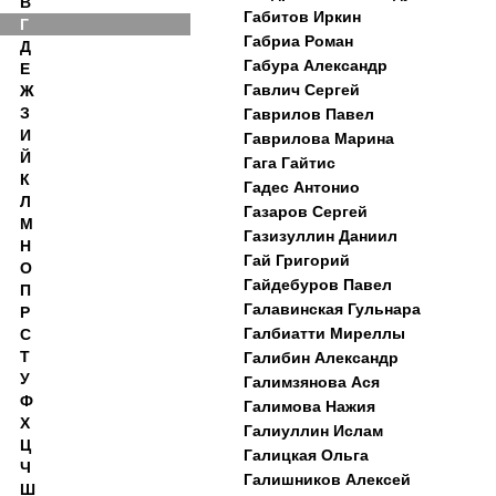
В
Габитов Иркин
Г
Габриа Роман
Д
Габура Александр
Е
Гавлич Сергей
Ж
З
Гаврилов Павел
И
Гаврилова Марина
Й
Гага Гайтис
К
Гадес Антонио
Л
Газаров Сергей
М
Газизуллин Даниил
Н
Гай Григорий
О
Гайдебуров Павел
П
Галавинская Гульнара
Р
Галбиатти Миреллы
С
Т
Галибин Александр
У
Галимзянова Ася
Ф
Галимова Нажия
Х
Галиуллин Ислам
Ц
Галицкая Ольга
Ч
Галишников Алексей
Ш