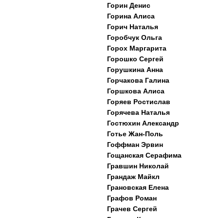
Горин Денис
Горина Алиса
Горич Наталья
Горобчук Ольга
Горох Маргарита
Горошко Сергей
Горушкина Анна
Горчакова Галина
Горшкова Алиса
Горяев Ростислав
Горячева Наталья
Гостюхин Александр
Готье Жан-Поль
Гоффман Эрвин
Гощанская Серафима
Гравшин Николай
Грандаж Майкл
Грановская Елена
Графов Роман
Грачев Сергей