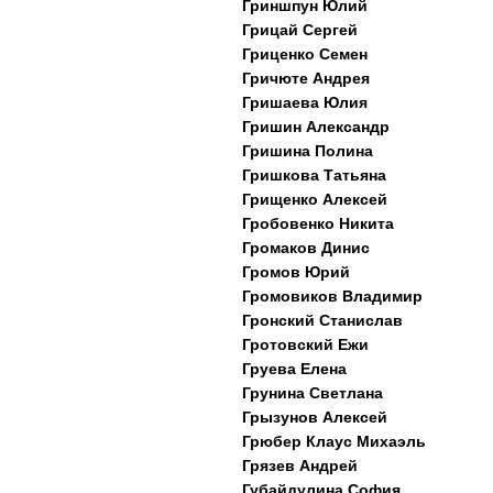
Гриншпун Юлий
Грицай Сергей
Гриценко Семен
Гричюте Андрея
Гришаева Юлия
Гришин Александр
Гришина Полина
Гришкова Татьяна
Грищенко Алексей
Гробовенко Никита
Громаков Динис
Громов Юрий
Громовиков Владимир
Гронский Станислав
Гротовский Ежи
Груева Елена
Грунина Светлана
Грызунов Алексей
Грюбер Клаус Михаэль
Грязев Андрей
Губайдулина София