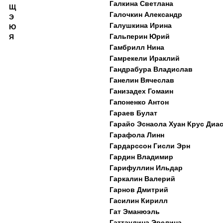
Галкина Светлана
Щ
Галочкин Александр
Э
Галушкина Ирина
Ю
Гальперин Юрий
Я
Гамбрилл Нина
Гамрекели Ираклий
Гандрабура Владислав
Ганелин Вячеслав
Ганизадех Гомаин
Гапоненко Антон
Гараев Булат
Гарайо Эснаола Хуан Крус Диас
Гарафола Линн
Гардарссон Гисли Эрн
Гардин Владимир
Гарифуллин Ильдар
Гаркалин Валерий
Гарнов Дмитрий
Гасилин Кирилл
Гат Эманюэль
Гаттаулина Эвелина