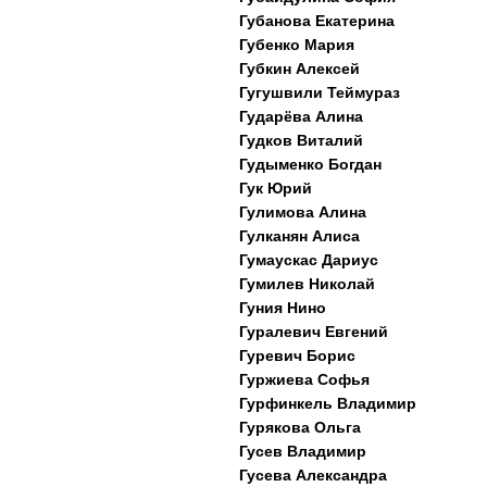
Губанова Екатерина
Губенко Мария
Губкин Алексей
Гугушвили Теймураз
Гударёва Алина
Гудков Виталий
Гудыменко Богдан
Гук Юрий
Гулимова Алина
Гулканян Алиса
Гумаускас Дариус
Гумилев Николай
Гуния Нино
Гуралевич Евгений
Гуревич Борис
Гуржиева Софья
Гурфинкель Владимир
Гурякова Ольга
Гусев Владимир
Гусева Александра