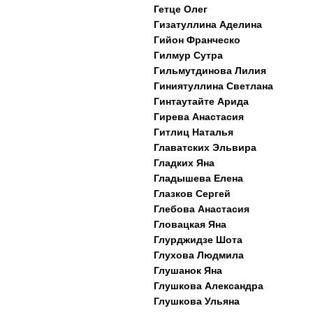
Гетце Олег
Гизатуллина Аделина
Гийон Франческо
Гилмур Сутра
Гильмутдинова Лилия
Гиниятуллина Светлана
Гинтаутайте Арида
Гирева Анастасия
Гитлиц Наталья
Главатских Эльвира
Гладких Яна
Гладышева Елена
Глазков Сергей
Глебова Анастасия
Гловацкая Яна
Глурджидзе Шота
Глухова Людмила
Глушанок Яна
Глушкова Александра
Глушкова Ульяна