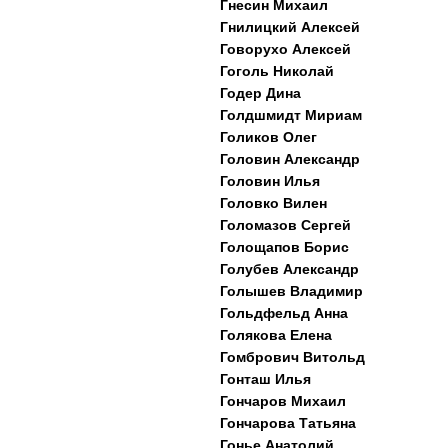
Гнесин Михаил
Гнилицкий Алексей
Говорухо Алексей
Гоголь Николай
Годер Дина
Голдшмидт Мириам
Голиков Олег
Головин Александр
Головин Илья
Головко Вилен
Голомазов Сергей
Голощапов Борис
Голубев Александр
Голышев Владимир
Гольдфельд Анна
Голякова Елена
Гомбрович Витольд
Гонташ Илья
Гончаров Михаил
Гончарова Татьяна
Гонье Анатолий