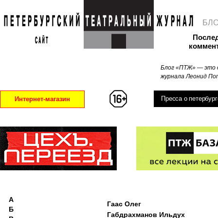
БЛ
После
коммен
Блог «ПТЖ» — это 
журнала Леонид Поп
Пресса о петербург
Интернет-магазин
А
Гаас Олег
Б
Габдрахманов Ильдух