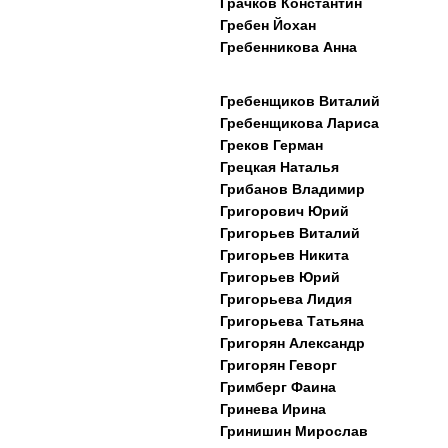
Грачков Константин
Гребен Йохан
Гребенникова Анна
Гребенщиков Виталий
Гребенщикова Лариса
Греков Герман
Грецкая Наталья
Грибанов Владимир
Григорович Юрий
Григорьев Виталий
Григорьев Никита
Григорьев Юрий
Григорьева Лидия
Григорьева Татьяна
Григорян Александр
Григорян Геворг
Гримберг Фаина
Гринева Ирина
Гринишин Мирослав