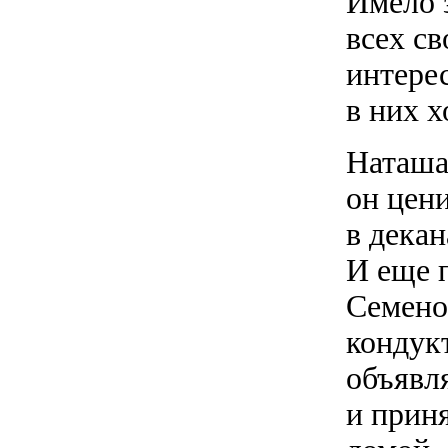
Имело 
всех св
интере
в них 
Наташа
он цен
в дека
И еще 
Семено
кондук
объявля
и прин