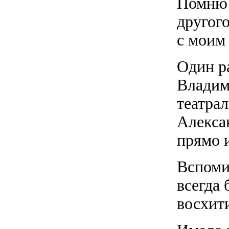
Помню 
другого
с моим
Один ра
Владим
театра
Алексан
прямо и
Вспоми
всегда
восхит