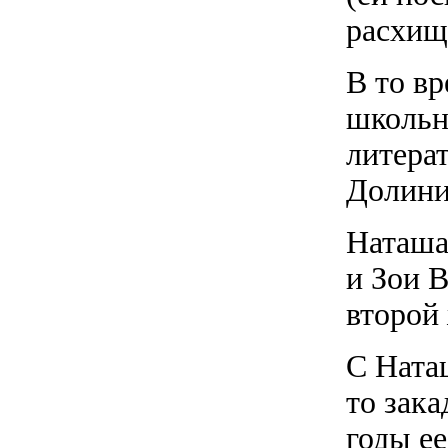
расхищ
В то в
школьн
литера
Долини
Наташа
и Зои 
второй
С Ната
то зак
годы ее