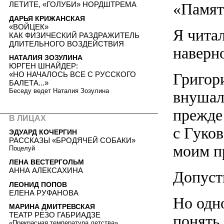
«Памят
ЛЕТИТЕ, «ГОЛУБИ» НОРДШТРЕМА
ДАРЬЯ КРИЖАНСКАЯ
«ВОЙЦЕК»
Я читал
КАК ФИЗИЧЕСКИЙ РАЗДРАЖИТЕЛЬ
ДЛИТЕЛЬНОГО ВОЗДЕЙСТВИЯ
наверно
НАТАЛИЯ ЗОЗУЛИНА
ЮРГЕН ШНАЙДЕР:
Григор
«НО НАЧАЛОСЬ ВСЕ С РУССКОГО
БАЛЕТА...»
Беседу ведет Наталия Зозулина
внушал
прежде 
В ЛИЦАХ
с Гуко
ЭДУАРД КОЧЕРГИН
РАССКАЗЫ «БРОДЯЧЕЙ СОБАКИ»
моим п
Поцелуй
ЛЕНА ВЕСТЕРГОЛЬМ
АННА АЛЕКСАХИНА
Допуст
ЛЕОНИД ПОПОВ
ЕЛЕНА РУФАНОВА
Но одн
МАРИНА ДМИТРЕВСКАЯ
ТЕАТР РЕЗО ГАБРИАДЗЕ
понять 
«Прекрасная температура детства»