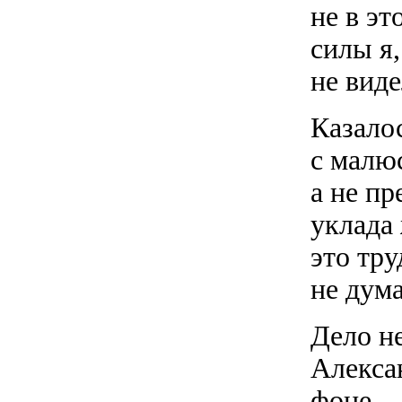
не в э
силы я,
не виде
Казалос
с малю
а не пр
уклада 
это тр
не дума
Дело н
Алекса
фоне —