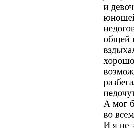
и дево
юношей
недогов
общей 
вздыха
хорошо
возмож
разбег
недочут
А мог 
во всем
И я не 