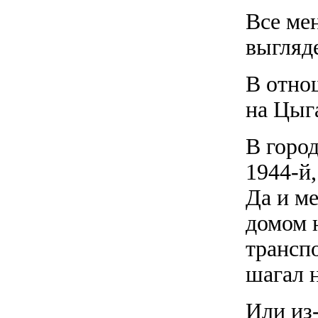
Все ме
выгляде
В отно
на Цыг
В город
1944-й,
Да и м
домом 
трансп
шагал 
Или из