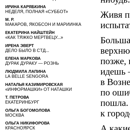
ИРИНА КАРЯБКИНА
НЕДЕЛЯ, ПОЛНАЯ «СУББОТ»
Живя п
М. Р.
испытат
МАКАРОВ, ЯКОБСОН И МАРИИНКА
ЕКАТЕРИНА НАЙШТЕЙН
Больша
«КАК ТЯЖКО МЕРТВЕЦУ...»
ИРЕНА ЭВЕРТ
верхню
ДЕЛО БЫЛО В СТД...
позже, 
ЕЛЕНА МАРКОВА
ДУРАК ДУРАКУ — РОЗНЬ
идешь 
ЛЮДМИЛА ЛАПИНА
LA BELLE SENGORA
в Возн
НАТАЛЬЯ КАЗИМИРОВСКАЯ
«ИНФОРМАШКИ» ОТ НАТАШКИ
по оши
Т. ПЕТРОВА
пошла.
ЕКАТЕРИНБУРГ
ОЛЬГА БОГОМОЛОВА
к город
МОСКВА
ОЛЬГА НИКИФОРОВА
А каки
КРАСНОЯРСК