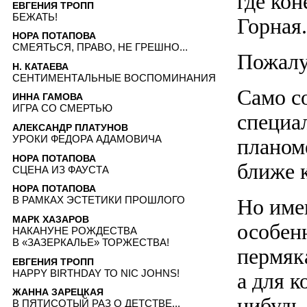
где кон
ЕВГЕНИЯ ТРОПП
БЕЖАТЬ!
Горная.
НОРА ПОТАПОВА
СМЕЯТЬСЯ, ПРАВО, НЕ ГРЕШНО...
Пожалу
Н. КАТАЕВА
СЕНТИМЕНТАЛЬНЫЕ ВОСПОМИНАНИЯ
Само со
ИННА ГАМОВА
ИГРА СО СМЕРТЬЮ
специа
АЛЕКСАНДР ПЛАТУНОВ
УРОКИ ФЕДОРА АДАМОВИЧА
планоме
НОРА ПОТАПОВА
ближе к
СЦЕНА ИЗ ФАУСТА
НОРА ПОТАПОВА
В РАМКАХ ЭСТЕТИКИ ПРОШЛОГО
Но име
МАРК ХАЗАРОВ
особенн
НАКАНУНЕ РОЖДЕСТВА
В «ЗАЗЕРКАЛЬЕ» ТОРЖЕСТВА!
пермяк
ЕВГЕНИЯ ТРОПП
HAPPY BIRTHDAY ТО NIC JOHNS!
а для 
ЖАННА ЗАРЕЦКАЯ
нибудь.
В ПЯТИСОТЫЙ РАЗ О ДЕТСТВЕ...