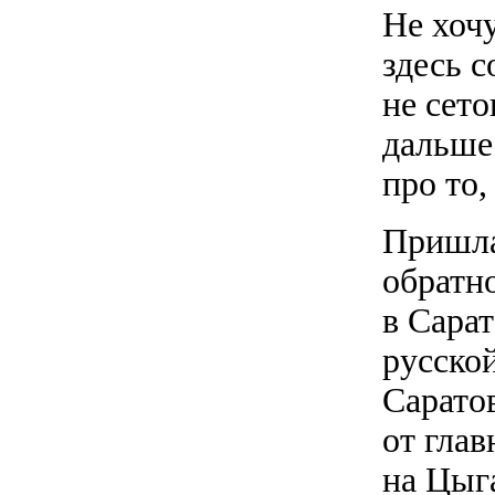
Не хочу
здесь с
не сето
дальше 
про то,
Пришла
обратн
в Сара
русско
Сарато
от глав
на Цыг