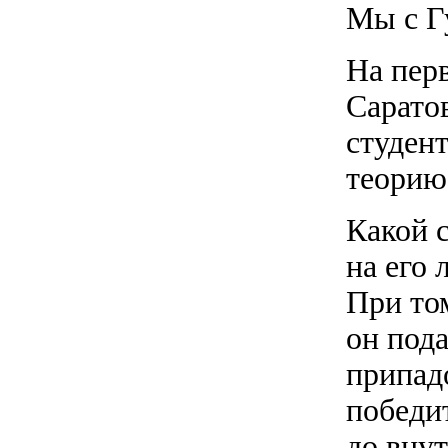
Мы с Г
На пер
Сарато
студен
теорию
Какой с
на его 
При том
он под
припад
победи
до вну