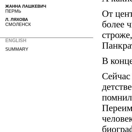
ЖАННА ЛАШКЕВИЧ
От цен
ПЕРМЬ
Л. ЛЯХОВА
более 
СМОЛЕНСК
строже,
ENGLISH
Панкра
SUMMARY
В конц
Сейчас
детстве
помнил
Переим
челове
биогра