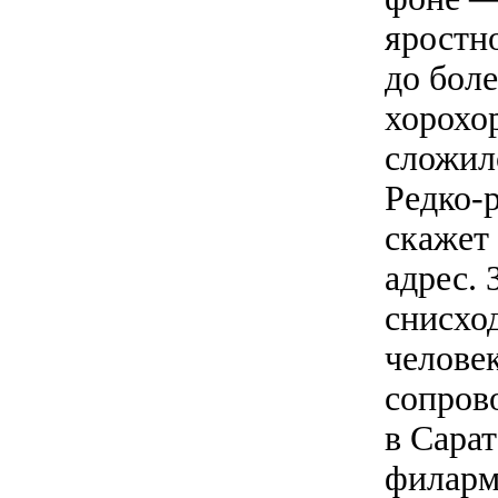
яростно
до боле
хорохо
сложило
Редко-р
скажет
адрес.
снисхо
челове
сопров
в Сарат
филармо