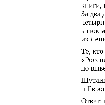
книги,
За два
четырна
к свое
из Лен
Те, кт
«Росси
но выв
Шутлив
и Евро
Ответ: