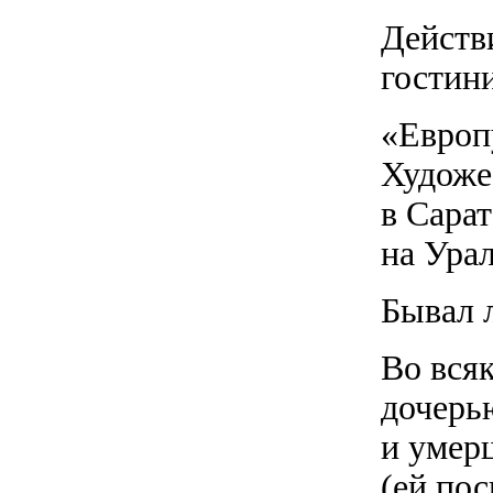
Действ
гостин
«Европ
Художе
в Сарат
на Урал
Бывал 
Во всяк
дочерь
и умер
(ей по