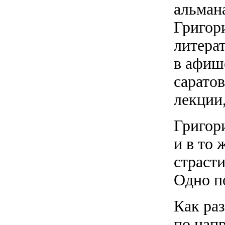
альман
Григор
литерат
в афиш
саратов
лекции,
Григор
и в то
страсти
Одно п
Как раз
по нап