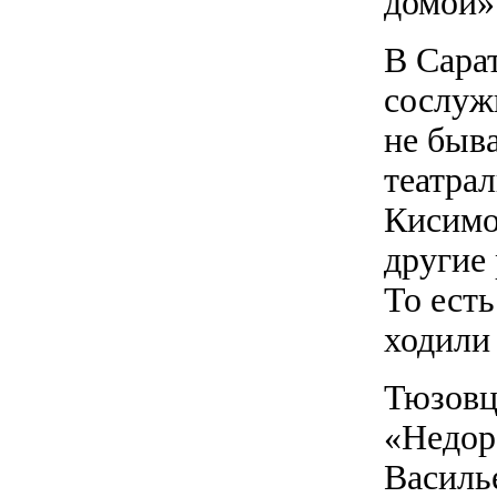
домой»
В Сарат
сослуж
не быва
театра
Кисимо
другие
То есть
ходили 
Тюзовц
«Недор
Василь