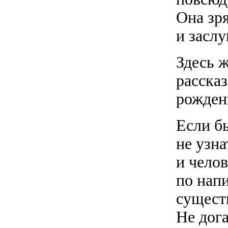
Она зр
и заслу
Здесь ж
рассказ
рожден
Если б
не узна
и чело
по нап
сущест
Не дога