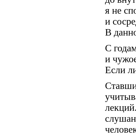
я не сп
и соср
В данн
С годам
и чужое
Если ли
Ставши
учитыва
лекций.
слушан
человек