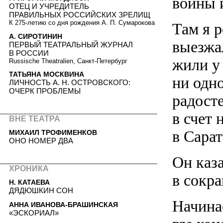
войны 
ОТЕЦ И УЧРЕДИТЕЛЬ
ПРАВИЛЬНЫХ РОССИЙСКИХ ЗРЕЛИЩ
К
275-летию
со дня рождения А. П. Сумарокова
Там я р
А. СИРОТИНИН
выезжа
ПЕРВЫЙ ТЕАТРАЛЬНЫЙ ЖУРНАЛ
В РОССИИ
жили у 
Russische Theatralien, Санкт-Петербург
ТАТЬЯНА МОСКВИНА
ни одн
ЛИЧНОСТЬ А. Н. ОСТРОВСКОГО:
ОЧЕРК ПРОБЛЕМЫ
радост
в счет 
ВНЕ ТЕАТРА
в Сарат
МИХАИЛ ТРОФИМЕНКОВ
ОНО НОМЕР ДВА
Он каз
ХРОНИКА
в сокр
Н. КАТАЕВА
ДЯДЮШКИН СОН
Начинае
АННА ИВАНОВА-БРАШИНСКАЯ
«ЭСКОРИАЛ»