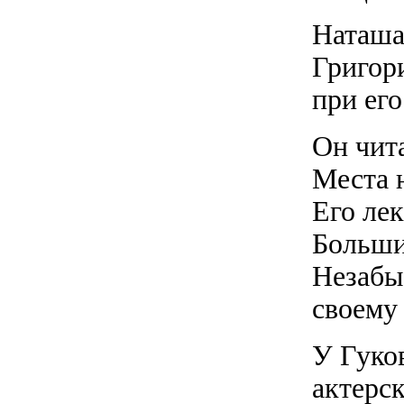
Наташа 
Григори
при его
Он чит
Места н
Его ле
Больши
Незабы
своему 
У Гуко
актерск