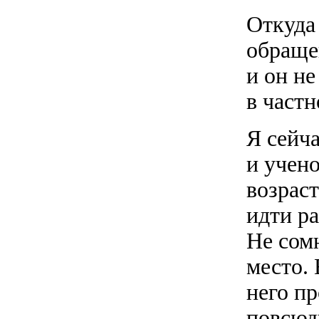
Откуда
обраще
и он не
в частн
Я сейча
и учено
возрас
идти ра
Не сом
место. 
него пр
повсюду