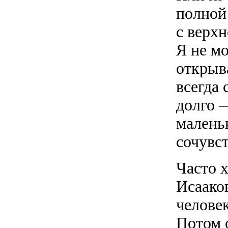
полной
с верх
Я не мо
открыв
всегда 
долго —
маленьк
сочувс
Часто 
Исаако
человек
Потом 