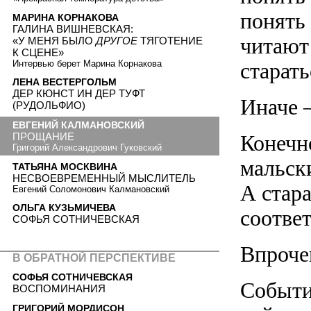
понять 
МАРИНА КОРНАКОВА
ГАЛИНА ВИШНЕВСКАЯ:
читают 
«У МЕНЯ БЫЛО
ДРУГОЕ
ТЯГОТЕНИЕ
К СЦЕНЕ»
Интервью берет Марина Корнакова
старать
ЛЕНА ВЕСТЕРГОЛЬМ
ДЕР КЮНСТ ИН ДЕР ТУФТ
Иначе 
(РУДОЛЬФИО)
ЕВГЕНИЙ КАЛМАНОВСКИЙ
Конечно
ПРОЩАНИЕ
Григорий Александрович Гуковский
мальск
ТАТЬЯНА МОСКВИНА
НЕСВОЕВРЕМЕННЫЙ МЫСЛИТЕЛЬ
А стара
Евгений Соломонович Калмановский
ОЛЬГА КУЗЬМИЧЕВА
соответ
СОФЬЯ СОТНИЧЕВСКАЯ
Впроче
В ОБРАТНОЙ ПЕРСПЕКТИВЕ
СОФЬЯ СОТНИЧЕВСКАЯ
Событи
ВОСПОМИНАНИЯ
ГРИГОРИЙ МОРДИСОН