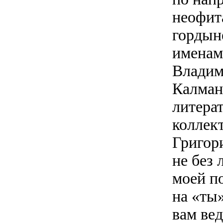
неофит
гордын
именам
Владим
Калман
литерат
коллек
Григор
не без 
моей п
на «ты»
вам ве