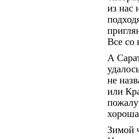
из нас 
подход
пригля
Все со 
А Сарат
удалос
не наз
или Кр
пожалуй
хороша
Зимой 