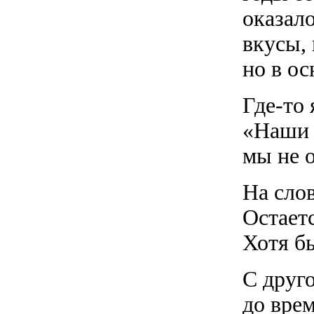
оказал
вкусы, 
но в ос
Где-то 
«Наши 
мы не 
На слов
Остает
Хотя бы
С друг
до вре