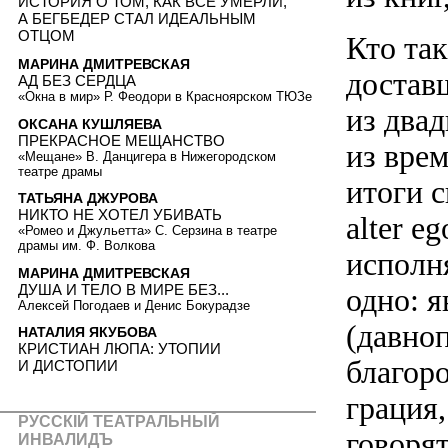
ИСТОРИЯ О ТОМ, КАК ВСЕ УМЕРЛИ,
А БЕГБЕДЕР СТАЛ ИДЕАЛЬНЫМ
ОТЦОМ
Кто та
МАРИНА ДМИТРЕВСКАЯ
достав
АД БЕЗ СЕРДЦА
«Окна в мир» Р. Феодори в Красноярском ТЮЗе
из два
ОКСАНА КУШЛЯЕВА
ПРЕКРАСНОЕ МЕЩАНСТВО
из вре
«Мещане» В. Данцигера в Нижегородском
театре драмы
итоги 
ТАТЬЯНА ДЖУРОВА
НИКТО НЕ ХОТЕЛ УБИВАТЬ
alter 
«Ромео и Джульетта» С. Серзина в театре
драмы им. Ф. Волкова
исполн
МАРИНА ДМИТРЕВСКАЯ
ДУША И ТЕЛО В МИРЕ БЕЗ...
одно: я
Алексей Погодаев и Денис Бокурадзе
(давно
НАТАЛИЯ ЯКУБОВА
КРИСТИАН ЛЮПА: УТОПИИ
благор
И ДИСТОПИИ
грация
РУССКIЙ ТЕАТРАЛЬНЫЙ
говорят
ИНВАЛИДЪ