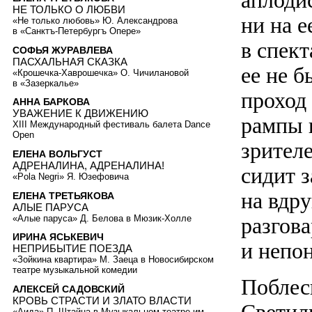
аплоди
НЕ ТОЛЬКО О ЛЮБВИ
ни на 
«Не только любовь» Ю. Александрова
в «Санктъ-Петербургъ Опере»
в спек
СОФЬЯ ЖУРАВЛЕВА
ПАСХАЛЬНАЯ СКАЗКА
ее не б
«Крошечка-Хаврошечка» О. Чичилановой
в «Зазеркалье»
проход
АННА БАРКОВА
УВАЖЕНИЕ К ДВИЖЕНИЮ
рампы 
XIII Международный фестиваль балета Dance
Open
зрител
ЕЛЕНА ВОЛЬГУСТ
АДРЕНАЛИНА, АДРЕНАЛИНА!
сидит з
«Pola Negri» Я. Юзефовича
на вдр
ЕЛЕНА ТРЕТЬЯКОВА
АЛЫЕ ПАРУСА
«Алые паруса» Д. Белова в Мюзик-Холле
разгов
ИРИНА ЯСЬКЕВИЧ
и непо
НЕПРИБЫТИЕ ПОЕЗДА
«Зойкина квартира» М. Заеца в Новосибирском
театре музыкальной комедии
Поблес
АЛЕКСЕЙ САДОВСКИЙ
КРОВЬ СТРАСТИ И ЗЛАТО ВЛАСТИ
«Аида» П. Штайна в Музыкальном театре им.