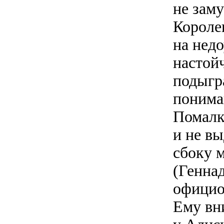
не заму
Короле
на нед
настой
подыгр
понима
Помалк
и не вы
сбоку 
(Генна
официо
Ему вн