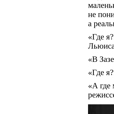
маленьк
не пон
а реал
«Где я
Льюиса
«В Зазе
«Где я
«А где
режисс