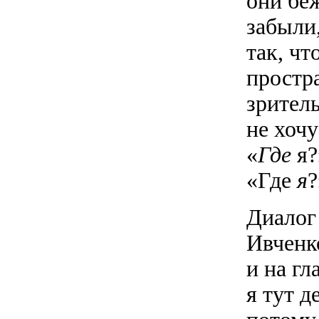
они беж
забыли,
так, ч
простр
зритель
не хоч
«
Где
я?
«Где
я
?
Диалог
Ивченко
и на гл
я тут д