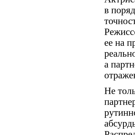
в поря
точнос
Режиссе
ее на 
реальн
а парт
отраже
Не тол
партне
рутинн
абсурд
Распре