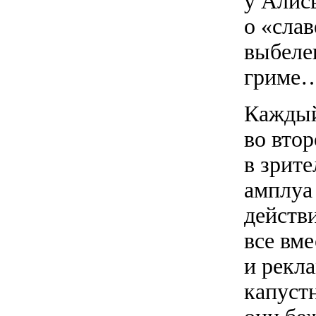
у Алис
о «сла
выбелен
гриме
Каждый 
во втор
в зрит
амплуа
действ
все вм
и рекл
капуст