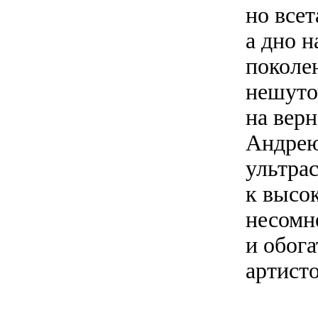
но всет
а дно н
поколен
нешуто
на вер
Андрею
ультра
к высо
несомн
и обог
артист