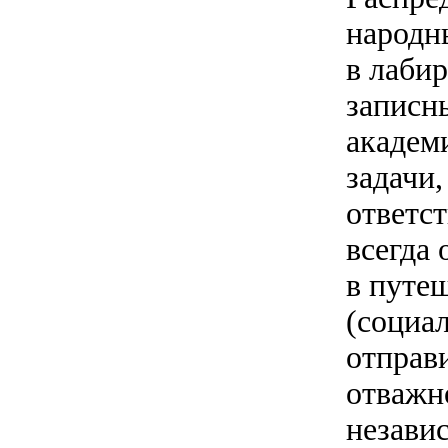
народн
в лаби
записн
академ
задачи,
ответс
всегда 
в путе
(социал
отправи
отважн
незави