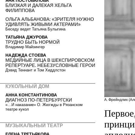
ЯНА ПОСТОВАЛОВА
БЛИЗКАЯ И ДАЛЕКАЯ ХЕЛЬГА
ФИЛИППОВА
ОЛЬГА АЛЬБАНОВА: «ЗРИТЕЛЯ НУЖНО
УДИВЛЯТЬ ЖИВЫМИ АКТЕРАМИ»
Беседу ведет Татьяна Булыгина
ТАТЬЯНА ДЖУРОВА
ТРУДНО БЫТЬ НОРМОЙ
Владимир Майзингер
НАДЕЖДА СТОЕВА
МЕДИЙНЫЕ ЛИЦА В ШЕКСПИРОВСКОМ
РЕПЕРТУАРЕ. НЕБЕЗУСЛОВНЫЕ ГЕРОИ
Дэвид Теннант и Том Хиддлстон
КУКОЛЬНЫЙ ДОМ
АННА КОНСТАНТИНОВА
ДИАГНОЗ ПО-ПЕТЕРБУРГСКИ
А. Фрейндлих (Али
«…И наказание» О. Жюгжды в Рязанском
театре кукол
Первое,
принци
МУЗЫКАЛЬНЫЙ ТЕАТР
ЕЛЕНА ТРЕТЬЯКОВА