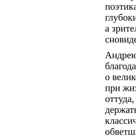
поэтик
глубок
а зрите
сновид
Андрею
благод
о вели
при жиз
оттуда,
держать
классич
обветша