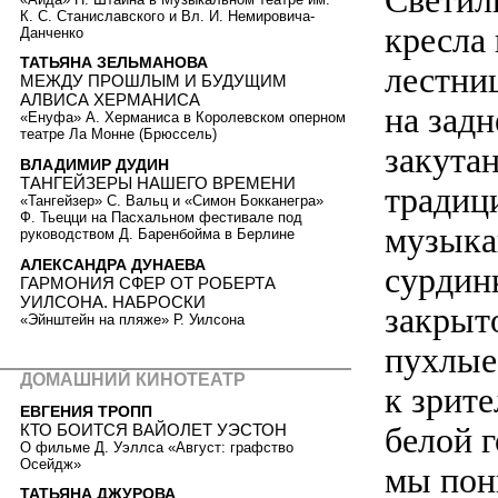
Светил
К. С. Станиславского и Вл. И. Немировича-
кресла
Данченко
ТАТЬЯНА ЗЕЛЬМАНОВА
лестниц
МЕЖДУ ПРОШЛЫМ И БУДУЩИМ
АЛВИСА ХЕРМАНИСА
на зад
«Енуфа» А. Херманиса в Королевском оперном
театре Ла Монне (Брюссель)
закута
ВЛАДИМИР ДУДИН
ТАНГЕЙЗЕРЫ НАШЕГО ВРЕМЕНИ
традиц
«Тангейзер» С. Вальц и «Симон Бокканегра»
Ф. Тьецци на Пасхальном фестивале под
музыка
руководством Д. Баренбойма в Берлине
АЛЕКСАНДРА ДУНАЕВА
сурдин
ГАРМОНИЯ СФЕР ОТ РОБЕРТА
УИЛСОНА. НАБРОСКИ
закрыт
«Эйнштейн на пляже» Р. Уилсона
пухлые
ДОМАШНИЙ КИНОТЕАТР
к зрит
ЕВГЕНИЯ ТРОПП
КТО БОИТСЯ ВАЙОЛЕТ УЭСТОН
белой 
О фильме Д. Уэллса «Август: графство
Осейдж»
мы пони
ТАТЬЯНА ДЖУРОВА