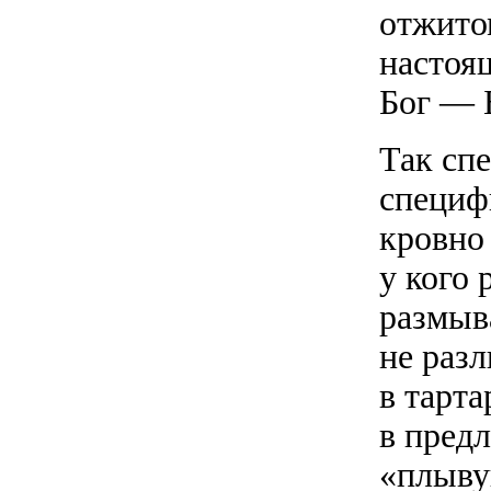
отжито
настоя
Бог — 
Так сп
специф
кровно
у кого 
размыва
не раз
в тарта
в пред
«плыву