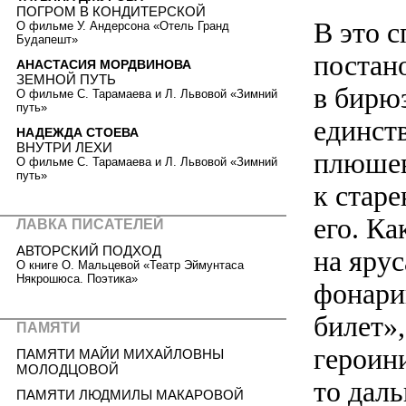
ПОГРОМ В КОНДИТЕРСКОЙ
В это с
О фильме У. Андерсона «Отель Гранд
Будапешт»
постан
АНАСТАСИЯ МОРДВИНОВА
ЗЕМНОЙ ПУТЬ
в бирю
О фильме С. Тарамаева и Л. Львовой «Зимний
путь»
единст
НАДЕЖДА СТОЕВА
ВНУТРИ ЛЕХИ
плюшев
О фильме С. Тарамаева и Л. Львовой «Зимний
путь»
к стар
его. К
ЛАВКА ПИСАТЕЛЕЙ
АВТОРСКИЙ ПОДХОД
на ярус
О книге О. Мальцевой «Театр Эймунтаса
Някрошюса. Поэтика»
фонари
билет»
ПАМЯТИ
героини
ПАМЯТИ МАЙИ МИХАЙЛОВНЫ
МОЛОДЦОВОЙ
то дал
ПАМЯТИ ЛЮДМИЛЫ МАКАРОВОЙ