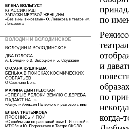
ЕЛЕНА ВОЛЬГУСТ
принад
КЛАССИКНАШ
ЗАПИСКИ МЕРТВОЙ ЖЕНЩИНЫ
по име
«Без вины виноватые» О. Левакова в театре им.
Ленсовета
Режисс
ВОЛОДИН И ВОЛОДИНСКОЕ
театра
ВОЛОДИН И ВОЛОДИНСКОЕ
отобра
ДВА ГОЛОСА
А. Володин о В. Высоцком и Б. Окуджаве
и дава
ОКСАНА КУШЛЯЕВА
БЕНЬКА В ПОИСКАХ КОСМИЧЕСКИХ
повест
СОБРАТЬЕВ
О Светлане Бень
образах
МАРИНА ДМИТРЕВСКАЯ
по при
«СПЕЛЫЕ ЯБЛОКИ ЗЕМЛЮ С ДЕРЕВА
ПАДАЮТ НА...»
некогд
«Август» Алексея Паперного и разговор с ним
ЕЛЕНА ТРЕТЬЯКОВА
когда-
ПРОСНИСЬ И ПОЙ
«С любимыми не расставайтесь» Г. Яновской в
Любимо
МТЮЗе и Ю. Погребничко в Театре ОКОЛО