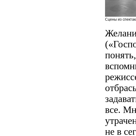
Сцены из спектак
Желани
(«Госпо
понять,
вспомни
режисс
отбрасы
задава
все. М
утрачен
не в с