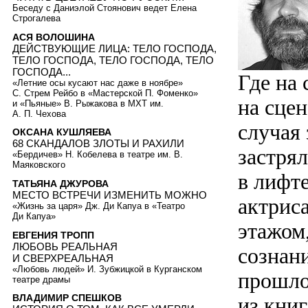
Беседу с Даниэлой Стоянович ведет Елена
Строгалева
АСЯ ВОЛОШИНА
ДЕЙСТВУЮЩИЕ ЛИЦА: ТЕЛО ГОСПОДА,
ТЕЛО ГОСПОДА, ТЕЛО ГОСПОДА, ТЕЛО
ГОСПОДА...
Где на 
«Летние осы кусают нас даже в ноябре»
С. Стрем Рейбо в «Мастерской П. Фоменко»
на сцен
и «Пьяные» В. Рыжакова в МХТ им.
А. П. Чехова
случая 
ОКСАНА КУШЛЯЕВА
68 СКАНДАЛОВ ЗЛОТЫ И РАХИЛИ
застрял
«Бердичев» Н. Кобелева в театре им. В.
Маяковского
в лифте
ТАТЬЯНА ДЖУРОВА
МЕСТО ВСТРЕЧИ ИЗМЕНИТЬ МОЖНО
актрис
«Жизнь за царя» Дж. Ди Капуа в «Театро
Ди Капуа»
этажом,
ЕВГЕНИЯ ТРОПП
ЛЮБОВЬ РЕАЛЬНАЯ
сознани
И СВЕРХРЕАЛЬНАЯ
«Любовь людей» И. Зубжицкой в Курганском
прошло
театре драмы
ВЛАДИМИР СПЕШКОВ
из книг