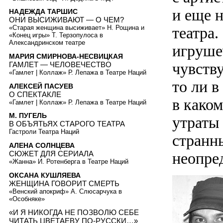
и еще 
НАДЕЖДА ТАРШИС
ОНИ ВЫСИЖИВАЮТ — О ЧЕМ?
театра.
«Старая женщина высиживает» Н. Рощина и
«Конец игры» Т. Терзопулоса в
Александринском театре
игруше
МАРИЯ СМИРНОВА-НЕСВИЦКАЯ
чувству
ГАМЛЕТ — ЧЕЛОВЕЧЕСТВО
«Гамлет | Коллаж» Р. Лепажа в Театре Наций
то ли в
АЛЕКСЕЙ ПАСУЕВ
О СПЕКТАКЛЕ
в како
«Гамлет | Коллаж» Р. Лепажа в Театре Наций
М. ПУГЕЛЬ
утраты 
В ОБЪЯТЬЯХ СТАРОГО ТЕАТРА
Гастроли Театра Наций
странн
АЛЕНА СОЛНЦЕВА
СЮЖЕТ ДЛЯ СЕРИАЛА
неопре
«Жанна» И. Ротенберга в Театре Наций
ОКСАНА КУШЛЯЕВА
ЖЕНЩИНА ГОВОРИТ СМЕРТЬ
«Венский апокриф» А. Слюсарчука в
«Особняке»
«И Я НИКОГДА НЕ ПОЗВОЛЮ СЕБЕ
ЧИТАТЬ ЦВЕТАЕВУ ПО-РУССКИ…»