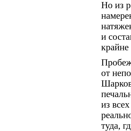
Но из 
намере
натяже
и сост
крайне
Пробеж
от неп
Шарков)
печаль
из все
реальн
туда, г