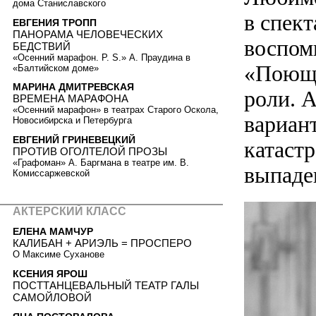
дома Станиславского
в спек
ЕВГЕНИЯ ТРОПП
ПАНОРАМА ЧЕЛОВЕЧЕСКИХ
воспом
БЕДСТВИЙ
«Осенний марафон. P. S.» А. Праудина в
«Поющи
«Балтийском доме»
МАРИНА ДМИТРЕВСКАЯ
роли. 
ВРЕМЕНА МАРАФОНА
«Осенний марафон» в театрах Старого Оскола,
вариан
Новосибирска и Петербурга
ЕВГЕНИЙ ГРИНЕВЕЦКИЙ
катаст
ПРОТИВ ОГОЛТЕЛОЙ ПРОЗЫ
«Графоман» А. Баргмана в театре им. В.
выпаде
Комиссаржевской
АКТЕРСКИЙ КЛАСС
ЕЛЕНА МАМЧУР
КАЛИБАН + АРИЭЛЬ = ПРОСПЕРО
О Максиме Суханове
КСЕНИЯ ЯРОШ
ПОСТТАНЦЕВАЛЬНЫЙ ТЕАТР ГАЛЫ
САМОЙЛОВОЙ