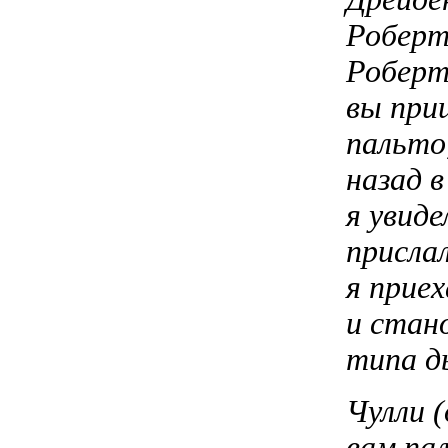
Роберто
Роберт
вы при
пальто
назад 
я увиде
присла
я приех
и стан
типа д
Чулли (
вам па