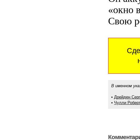
«окно 
Свою р
Сде
В именном ука
•
Дрейден Сер
•
Чулли Робер
Комментари