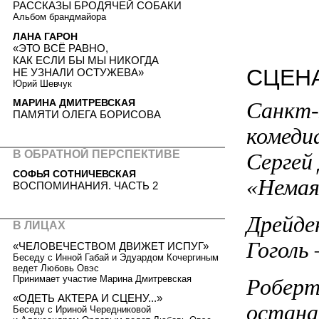
РАССКАЗЫ БРОДЯЧЕЙ СОБАКИ
Альбом брандмайора
ЛАНА ГАРОН
«ЭТО ВСЁ РАВНО,
КАК ЕСЛИ БЫ МЫ НИКОГДА
СЦЕНА
НЕ УЗНАЛИ ОСТУЖЕВА»
Юрий Шевчук
МАРИНА ДМИТРЕВСКАЯ
Санкт-
ПАМЯТИ ОЛЕГА БОРИСОВА
комеди
В ОБРАТНОЙ ПЕРСПЕКТИВЕ
Сергей 
СОФЬЯ СОТНИЧЕВСКАЯ
«Немая 
ВОСПОМИНАНИЯ. ЧАСТЬ 2
Дрейде
В ЛИЦАХ
Гоголь
«ЧЕЛОВЕЧЕСТВОМ ДВИЖЕТ ИСПУГ»
Беседу с Инной Габай и Эдуардом Кочергиным
ведет Любовь Овэс
Принимает участие Марина Дмитревская
Роберт
«ОДЕТЬ АКТЕРА И СЦЕНУ...»
остана
Беседу с Ириной Чередниковой