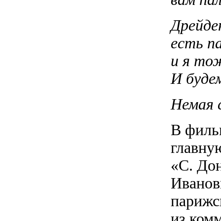
Дрейде
есть п
и я то
И буде
Немая 
В филь
главну
«С. До
Иванови
парижск
из ком