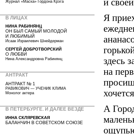
и свое
Журнал «Маска» Гордона Крэга
Я прие
В ЛИЦАХ
ежеднев
НИНА РАБИНЯНЦ
ОН БЫЛ САМЫЙ МОЛОДОЙ
И ЛЮБИМЫЙ
ананас
Исаак Израилевич Шнейдерман
горько
СЕРГЕЙ ДОБРОТВОРСКИЙ
О ЛЮБВИ
здесь 
Нина Александровна Рабинянц
на пер
АНТРАКТ
просиш
АНТРАКТ № 1
РАВИКОВИЧ — УЧЕНИК КЛИМА
хочетс
Монолог актера
А Город
В ПЕТЕРБУРГЕ. И ДАЛЕЕ ВЕЗДЕ
малень
ИННА СКЛЯРЕВСКАЯ
БАЛАНЧИН В СОВЕТСКОМ СОЮЗЕ
ощупью