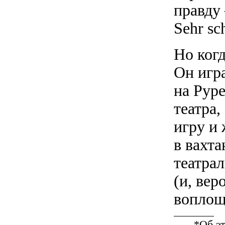
правду
Sehr sc
Но ког
Он игр
на Рур
театра
игру и
в вахт
театра
(и, вер
воплощ
*Об эт