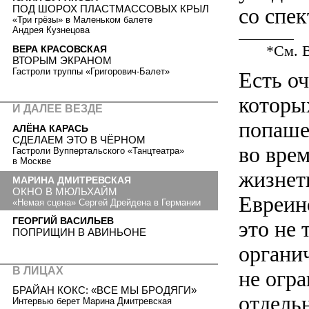
ПОД ШОРОХ ПЛАСТМАССОВЫХ КРЫЛ
со спе
«Три грёзы» в Маленьком балете
Андрея Кузнецова
*См. В
ВЕРА КРАСОВСКАЯ
ВТОРЫМ ЭКРАНОМ
Гастроли труппы «Григорович-Балет»
Есть о
которы
И ДАЛЕЕ ВЕЗДЕ
попаше
АЛЁНА КАРАСЬ
СДЕЛАЕМ ЭТО В ЧЁРНОМ
во врем
Гастроли Вуппертальского «Танцтеатра»
в Москве
жизнетв
МАРИНА ДМИТРЕВСКАЯ
ОКНО В МЮЛЬХАЙМ
Евреино
«Немая сцена» Сергей Дрейдена в Германии
ГЕОРГИЙ ВАСИЛЬЕВ
это не 
ПОПРИЩИН В АВИНЬОНЕ
органич
В ЛИЦАХ
не огр
БРАЙАН КОКС: «ВСЕ МЫ БРОДЯГИ»
отдель
Интервью берет Марина Дмитревская