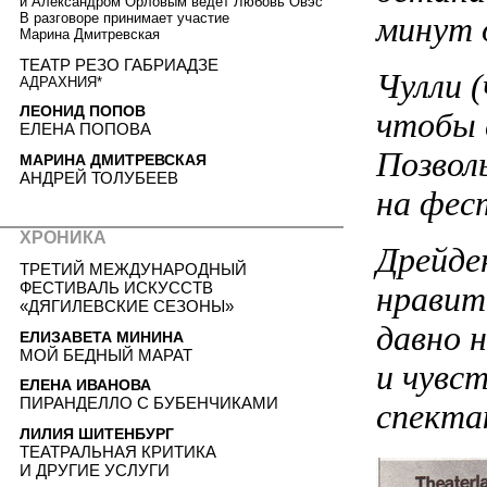
и Александром Орловым ведет Любовь Овэс
минут о
В разговоре принимает участие
Марина Дмитревская
ТЕАТР РЕЗО ГАБРИАДЗЕ
Чулли (
АДРАХНИЯ*
ЛЕОНИД ПОПОВ
чтобы 
ЕЛЕНА ПОПОВА
Позвол
МАРИНА ДМИТРЕВСКАЯ
АНДРЕЙ ТОЛУБЕЕВ
на фес
ХРОНИКА
Дрейден
ТРЕТИЙ МЕЖДУНАРОДНЫЙ
ФЕСТИВАЛЬ ИСКУССТВ
нравит
«ДЯГИЛЕВСКИЕ СЕЗОНЫ»
давно н
ЕЛИЗАВЕТА МИНИНА
МОЙ БЕДНЫЙ МАРАТ
и чувс
ЕЛЕНА ИВАНОВА
ПИРАНДЕЛЛО С БУБЕНЧИКАМИ
спекта
ЛИЛИЯ ШИТЕНБУРГ
ТЕАТРАЛЬНАЯ КРИТИКА
И ДРУГИЕ УСЛУГИ