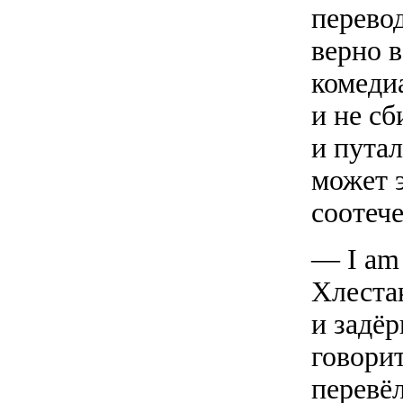
перево
верно 
комеди
и не сб
и пута
может 
соотеч
— I am 
Хлеста
и задё
говорит
перевёл