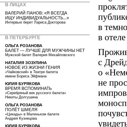
прокля
В ЛИЦАХ
ВАЛЕРИЙ ПАНОВ: «Я ВСЕГДА
публике
ИЩУ ИНДИВИДУАЛЬНОСТЬ...»
Интервью берет Лариса Докторова
в темн
в отел
В ПЕТЕРБУРГЕ
ОЛЬГА РОЗАНОВА
Прожив
БАЛЕТ — ЛУЧШЕ ДЛЯ МУЖЧИНЫ НЕТ
Мужской балет Валерия Михайловского
с Дрей
НАТАЛИЯ ЗОЗУЛИНА
НОВОЕ ИЗ ЖИЗНИ ГЕНИЯ
о «Нем
«Чайковский» в Театре балета
имени Бориса Эйфмана
не прос
ЮЛИЯ БУРЯКОВА
ВРЕМЯ ВСПОМИНАТЬ
импров
«Серебряный век русского балета»
Никиты Долгушина
моноспе
ОЛЬГА РОЗАНОВА
ПОЛЁТ ШМЕЛЯ
почувс
«Цикады» в Маленьком балете
Андрея Кузнецова
увидеть
ЮЛИЯ БУРЯКОВА