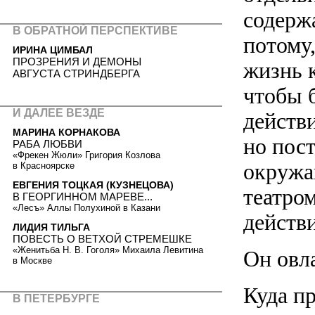
содерж
В ОБРАТНОЙ ПЕРСПЕКТИВЕ
потому,
ИРИНА ЦИМБАЛ
ПРОЗРЕНИЯ И ДЕМОНЫ
жизнь к
АВГУСТА СТРИНДБЕРГА
чтобы 
И ДАЛЕЕ ВЕЗДЕ
действ
МАРИНА КОРНАКОВА
но пос
РАБА ЛЮБВИ
«Фрекен Жюли» Григория Козлова
окружа
в Красноярске
ЕВГЕНИЯ ТОЦКАЯ (КУЗНЕЦОВА)
театро
В ГЕОРГИННОМ МАРЕВЕ...
«Лесъ» Аллы Полухиной в Казани
действи
ЛИДИЯ ТИЛЬГА
ПОВЕСТЬ О ВЕТХОЙ СТРЕМЕШКЕ
«Женитьба Н. В. Гоголя» Михаила Левитина
Он овл
в Москве
Куда п
В ПЕТЕРБУРГЕ