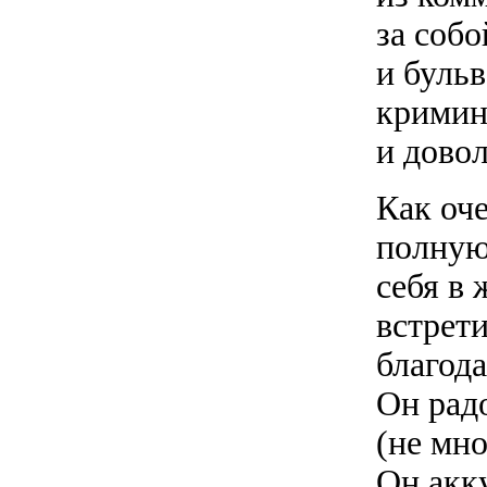
за соб
и буль
кримин
и дово
Как оч
полную
себя в 
встрети
благода
Он рад
(не мно
Он акку