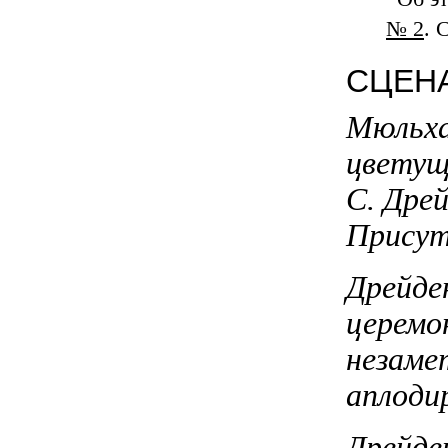
№ 2
. 
СЦЕНА
Мюльха
цветущ
С. Дрей
Присут
Дрейде
церемо
незаме
аплоди
Дрейден