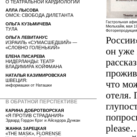
О ТЕАТРАЛЬНОЙ КАРДИОЛОГИИ
АЛЛА ЛЫСОВА
ОМСК: СВОБОДА ДИЛЕТАНТА
Гастрольная афи
ОЛЬГА КУЗЬМИЧЕВА
Мюльхайм, мая 19
ТУЛА
Фоторепродукция
России»
ОЛЬГА ЛЕВИТАНУС
ИЗРАИЛЬ «СУМАСШЕДШИЙ» —
«СЛОВНО ГОЛЕНЬКИЙ»
он уже 
ЕЛЕНА ПИСАРЕВА
рассказ
НИДЕРЛАНДЫ: ТЕАТР
ВЛАДИМИРА КОЙФМАНА
прожив 
НАТАЛЬЯ КАЗИМИРОВСКАЯ
ШВЕЦИЯ:
что мож
информашки от Наташки
отеля. 
В ОБРАТНОЙ ПЕРСПЕКТИВЕ
глупост
КАРИНА ДОБРОТВОРСКАЯ
попроси
«Я ПРОТИВ СТРАДАНИЯ»
Эдвард Гордон Крэг и Айседора Дункан
please…
ЖАННА ЗАРЕЦКАЯ
«THE MASK», FLORENSE