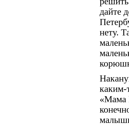
решить
дайте 
Петербу
нету. Т
маленьк
малень
корюш
Накану
каким-
«Мама 
конечно
малышк