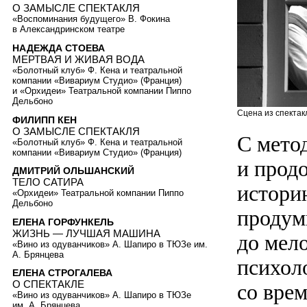
О ЗАМЫСЛЕ СПЕКТАКЛЯ
«Воспоминания будущего» В. Фокина
в Александринском театре
НАДЕЖДА СТОЕВА
МЕРТВАЯ И ЖИВАЯ ВОДА
«Болотный клуб» Ф. Кена и театральной
компании «Вивариум Студио» (Франция)
и «Орхидеи» Театральной компании Пиппо
Дельбоно
Сцена из спектак
ФИЛИПП КЕН
О ЗАМЫСЛЕ СПЕКТАКЛЯ
С мето
«Болотный клуб» Ф. Кена и театральной
компании «Вивариум Студио» (Франция)
и прод
ДМИТРИЙ ОЛЬШАНСКИЙ
ТЕЛО САТИРА
истори
«Орхидеи» Театральной компании Пиппо
Дельбоно
продум
ЕЛЕНА ГОРФУНКЕЛЬ
ЖИЗНЬ — ЛУЧШАЯ МАШИНА
до мел
«Вино из одуванчиков» А. Шапиро в ТЮЗе им.
А. Брянцева
психол
ЕЛЕНА СТРОГАЛЕВА
О СПЕКТАКЛЕ
со вре
«Вино из одуванчиков» А. Шапиро в ТЮЗе
им. А. Брянцева