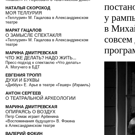
постан
НАТАЛЬЯ СКОРОХОД
МОЯ ТЕЛЛУРИЯ
у рамп
«Теллурия» М. Гацалова в Александринском
театре
в Миха
МАРАТ ГАЦАЛОВ
О ЗАМЫСЛЕ СПЕКТАКЛЯ
совсем 
«Теллурия» М. Гацалова в Александринском
театре
програ
МАРИНА ДМИТРЕВСКАЯ
ЧТО ЖЕ ДЕЛАТЬ? НАДО ЖИТЬ...
Пресс-подход к спектаклю «Что делать»
А. Могучего в БДТ
ЕВГЕНИЯ ТРОПП
ДУХИ И БУКВЫ
«Диббук» Е. Арье в театре «Гешер» (Израиль)
АНТОН СЕРГЕЕВ
О ТЕАТРАЛЬНОЙ АРХЕОЛОГИИ
МАРИНА ДМИТРЕВСКАЯ
ОПИРАЯСЬ О ВОЗДУХ
Петр Семак играет Арбенина
«Воспоминания будущего» В. Фокина
в Александринском театре
ВАЛЕРИЙ ФОКИН