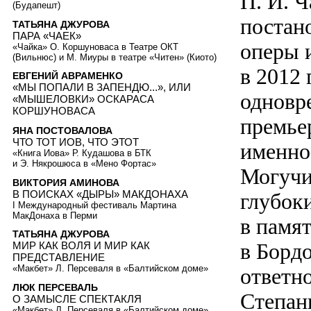
П. И. Ч
(Будапешт)
постан
ТАТЬЯНА ДЖУРОВА
ПАРА «ЧАЕК»
оперы 
«Чайка» О. Коршуноваса в Театре ОКТ
(Вильнюс) и М. Миуры в театре «Читен» (Киото)
в 2012 
ЕВГЕНИЙ АВРАМЕНКО
«МЫ ПОПАЛИ В ЗАПЕНДЮ...», ИЛИ
одновр
«МЫШЕЛОВКИ» ОСКАРАСА
КОРШУНОВАСА
премье
ЯНА ПОСТОВАЛОВА
ЧТО ТОТ ИОВ, ЧТО ЭТОТ
именно
«Книга Иова» Р. Кудашова в БТК
и Э. Някрошюса в «Мено Фортас»
Могучи
ВИКТОРИЯ АМИНОВА
В ПОИСКАХ «ДЫРЫ» МАКДОНАХА
глубок
I Международный фестиваль Мартина
МакДонаха в Перми
в памят
ТАТЬЯНА ДЖУРОВА
в Борд
МИР КАК ВОЛЯ И МИР КАК
ПРЕДСТАВЛЕНИЕ
«Макбет» Л. Персеваля в «Балтийском доме»
ответн
ЛЮК ПЕРСЕВАЛЬ
Степан
О ЗАМЫСЛЕ СПЕКТАКЛЯ
«Макбет» Л. Персеваля в «Балтийском доме»