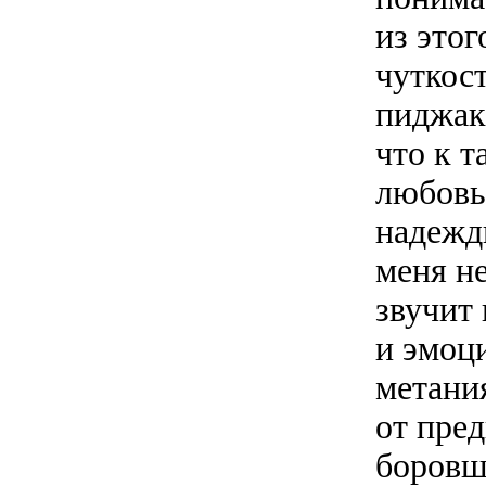
из этог
чуткост
пиджак
что к т
любовь
надежды
меня н
звучит
и эмоц
метания
от пре
боровш