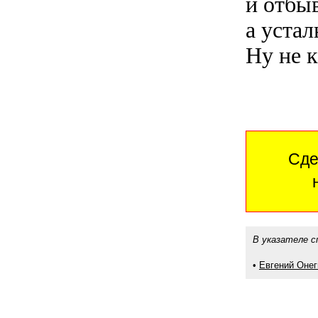
и отбы
а уста
Ну не к
Сде
В указателе с
•
Евгений Онег