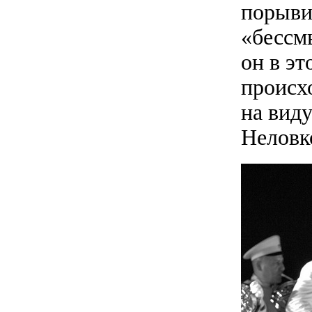
порывис
«бессм
он в эт
происхо
на вид
Неловко