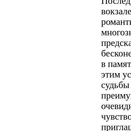
Послед
вокзал
романт
многоз
предск
бескон
в памят
этим у
судьбы
преиму
очевид
чувств
пригла