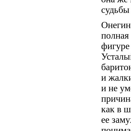
судьбы
Онегин
полная
фигуре
Усталы
барито
и жалк
и не у
причин
как в 
ее зам
понима