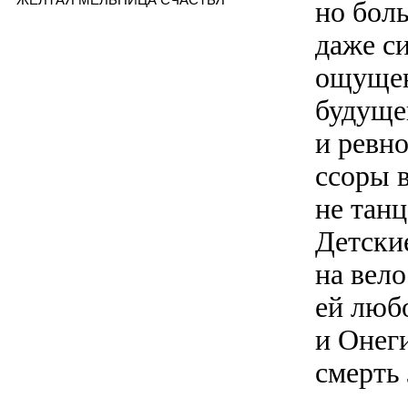
но бол
даже с
ощущен
будущег
и ревн
ссоры 
не танц
Детские
на вело
ей люб
и Онег
смерть 