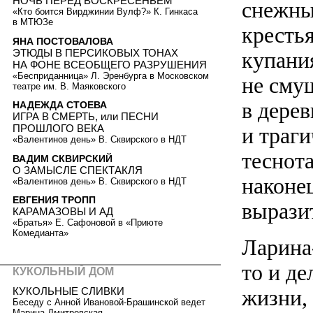
НОЧЬ ПЕРЕД ВОСКРЕСЕНЬЕМ
снежны
«Кто боится Вирджинии Вулф?» К. Гинкаса
в МТЮЗе
крестья
ЯНА ПОСТОВАЛОВА
ЭТЮДЫ В ПЕРСИКОВЫХ ТОНАХ
купани
НА ФОНЕ ВСЕОБЩЕГО РАЗРУШЕНИЯ
«Бесприданница» Л. Эренбурга в Московском
не сму
театре им. В. Маяковского
в дере
НАДЕЖДА СТОЕВА
ИГРА В СМЕРТЬ, или ПЕСНИ
ПРОШЛОГО ВЕКА
и траг
«Валентинов день» В. Сквирского в НДТ
теснота
ВАДИМ СКВИРСКИЙ
О ЗАМЫСЛЕ СПЕКТАКЛЯ
наконец
«Валентинов день» В. Сквирского в НДТ
ЕВГЕНИЯ ТРОПП
вырази
КАРАМАЗОВЫ И АД
«Братья» Е. Сафоновой в «Приюте
Комедианта»
Ларина
то и д
КУКОЛЬНЫЙ ДОМ
жизни,
КУКОЛЬНЫЕ СЛИВКИ
Беседу с Анной Ивановой-Брашинской ведет
Марина Дмитревская