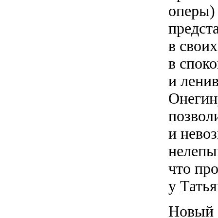
оперы) 
предст
в своих
в спок
и лени
Онегин
позвол
и невоз
нелепы
что про
у Тать
Новый 