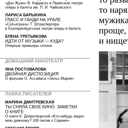
«Дон Жуан» В. Карраско в Пермском театре
то нар
оперы и балета им. П. И. Чайковского
ЛАРИСА БАРЫКИНА
мужика
ГЛАСС И ГАНДИ НА УРАЛЕ
«Сатьяграха» Т. Штрасбергера
проще, 
в Екатеринбургском театре оперы и балета
ЕЛЕНА ТРЕТЬЯКОВА
и нище
ИДТИ ОТ МУЗЫКИ — КУДА?
Оперные премьеры сезона
ДОМАШНИЙ КИНОТЕАТР
ЯНА ПОСТОВАЛОВА
ДВОЙНАЯ ДИСПОЗИЦИЯ
О фильме О. Ассайаса «Зильс-Мария»
ЛАВКА ПИСАТЕЛЕЙ
МАРИНА ДМИТРЕВСКАЯ
ТЫ СНЯЛА СВОЕ КИНО. ЗАМЕТКИ
О КНИГЕ
О книге К. Добротворской «Кто-нибудь видел
мою девчонку? 100 писем к Сереже»