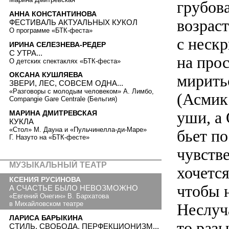
грубов
АННА КОНСТАНТИНОВА
возраст
ФЕСТИВАЛЬ АКТУАЛЬНЫХ КУКОЛ
О программе «БТК-феста»
с неск
ИРИНА СЕЛЕЗНЕВА-РЕДЕР
С УТРА...
на прос
О детских спектаклях «БТК-феста»
ОКСАНА КУШЛЯЕВА
мирить
ЗВЕРИ, ЛЕС, СОВСЕМ ОДНА...
«Разговоры с молодым человеком» А. Лимбо,
(Асмик 
Compangie Gare Centrale (Бельгия)
уши, а
МАРИНА ДМИТРЕВСКАЯ
КУКЛА
«Стол» М. Дауна и «Пульчинелла-ди-Маре»
бьет по
Г. Назуто на «БТК-фесте»
чувств
МУЗЫКАЛЬНЫЙ ТЕАТР
хочется
КСЕНИЯ РУСИНОВА
чтобы н
А СЧАСТЬЕ БЫЛО НЕВОЗМОЖНО
«Евгений Онегин» В. Бархатова
в Михайловском театре
Неслуч
ЛАРИСА БАРЫКИНА
то раз
СТИЛЬ, СВОБОДА, ПЕРФЕКЦИОНИЗМ...