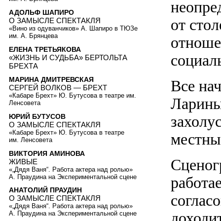
неопре
АДОЛЬФ ШАПИРО
от сто
О ЗАМЫСЛЕ СПЕКТАКЛЯ
«Вино из одуванчиков» А. Шапиро в ТЮЗе
им. А. Брянцева
отноше
ЕЛЕНА ТРЕТЬЯКОВА
социаль
«ЖИЗНЬ И СУДЬБА» БЕРТОЛЬТА
БРЕХТА
МАРИНА ДМИТРЕВСКАЯ
Все нач
СЕРГЕЙ ВОЛКОВ — БРЕХТ
«Кабаре Брехт» Ю. Бутусова в театре им.
Ларины
Ленсовета
ЮРИЙ БУТУСОВ
захолус
О ЗАМЫСЛЕ СПЕКТАКЛЯ
«Кабаре Брехт» Ю. Бутусова в театре
местны
им. Ленсовета
ВИКТОРИЯ АМИНОВА
Сценог
ЖИВЫЕ
«„Дядя Ваня“. Работа актера над ролью»
А. Праудина на Экспериментальной сцене
работае
АНАТОЛИЙ ПРАУДИН
соглас
О ЗАМЫСЛЕ СПЕКТАКЛЯ
«„Дядя Ваня“. Работа актера над ролью»
доходи
А. Праудина на Экспериментальной сцене