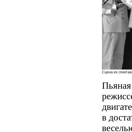
Сцена из спектак
Пьяная
режисс
двигат
в дост
весель