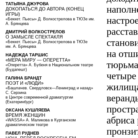
ТАТЬЯНА ДЖУРОВА
наполн
ДОКОПАТЬСЯ ДО АВТОРА (КОНЕЦ
ИГРЫ)
настро
«Беккет. Пьесы» Д. Волкострелова в ТЮЗе им.
А. Брянцева
расста
ДМИТРИЙ ВОЛКОСТРЕЛОВ
О ЗАМЫСЛЕ СПЕКТАКЛЯ
станов
«Беккет. Пьесы» Д. Волкострелова в ТЮЗе
им. А. Брянцева
на отш
НАДЕЖДА ТАРШИС
«МЕРА МИРУ — ОПЕРЕТТА»
тюрьма
«Оперетта» А. Бубеня в Национальном театре
(Будапешт)
четыре
ГАЛИНА БРАНДТ
ПОЭТ И «ЛЮДИ»
жилища
«Башлачев. Свердловск—Ленинград и назад»
С. Серзина
веранд
в Центре современной драматургии
(Екатеринбург)
простр
ОКСАНА КУШЛЯЕВА
ВРЕМЯ ЖЕНЩИН
абриса
«WASSA» А. Маликова в Курганском
драматическом театре
пронзи
ПАВЕЛ РУДНЕВ