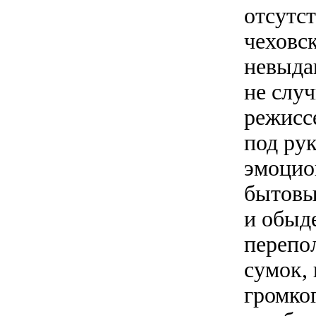
отсутс
чеховс
невыда
не слу
режисс
под ру
эмоцио
бытовы
и обыд
перепо
сумок, 
громко