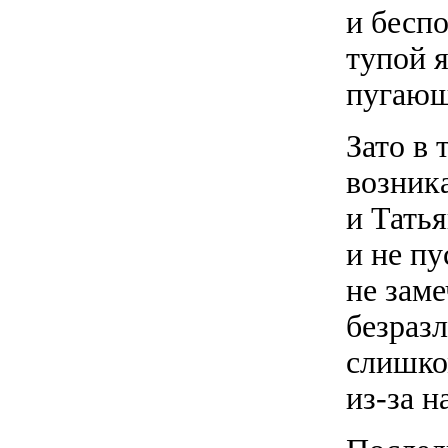
и бесп
тупой я
пугающ
Зато в 
возника
и Татья
и не пу
не заме
безраз
слишко
из-за 