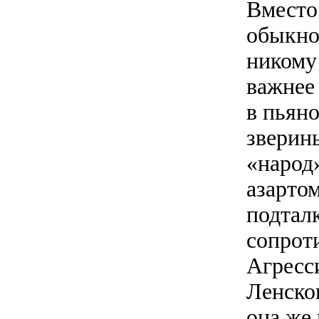
Вместо
обыкнов
никому
важнее 
в пьян
зверин
«народ
азарто
подталк
сопрот
Агресс
Ленског
она же 