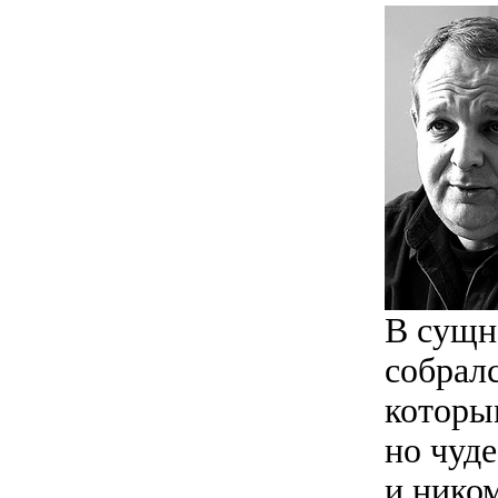
В сущн
собралс
которы
но чуд
и ником