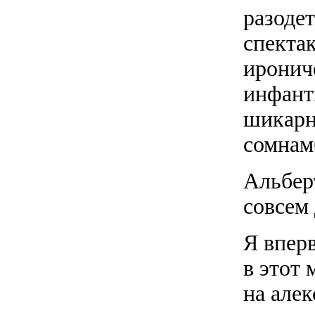
разоде
спекта
иронич
инфант
шикарн
сомнам
Альбер
совсем
Я впер
в этот 
на алек