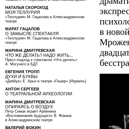
драмати
НАТАЛЬЯ СКОРОХОД
экспрес
МОЯ ТЕЛЛУРИЯ
«Теллурия» М. Гацалова в Александринском
психоло
театре
в ново
МАРАТ ГАЦАЛОВ
О ЗАМЫСЛЕ СПЕКТАКЛЯ
«Теллурия» М. Гацалова в Александринском
Мрожек
театре
двадца
МАРИНА ДМИТРЕВСКАЯ
ЧТО ЖЕ ДЕЛАТЬ? НАДО ЖИТЬ...
Пресс-подход к спектаклю «Что делать»
бесстр
А. Могучего в БДТ
ЕВГЕНИЯ ТРОПП
ДУХИ И БУКВЫ
«Диббук» Е. Арье в театре «Гешер» (Израиль)
АНТОН СЕРГЕЕВ
О ТЕАТРАЛЬНОЙ АРХЕОЛОГИИ
МАРИНА ДМИТРЕВСКАЯ
ОПИРАЯСЬ О ВОЗДУХ
Петр Семак играет Арбенина
«Воспоминания будущего» В. Фокина
в Александринском театре
ВАЛЕРИЙ ФОКИН