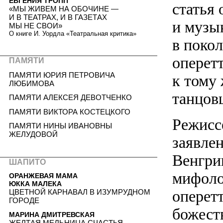
ЕВГЕНИЯ ТРОПП
статья 
«МЫ ЖИВЕМ НА ОБОЧИНЕ —
И В ТЕАТРАХ, И В ГАЗЕТАХ
и музы
МЫ НЕ СВОИ»
О книге И. Уордла «Театральная критика»
в поко
оперетт
ПАМЯТИ
ПАМЯТИ ЮРИЯ ПЕТРОВИЧА
к тому
ЛЮБИМОВА
танцов
ПАМЯТИ АЛЕКСЕЯ ДЕВОТЧЕНКО
ПАМЯТИ ВИКТОРА КОСТЕЦКОГО
Режисс
ПАМЯТИ НИНЫ ИВАНОВНЫ
ЖЕЛУДОВОЙ
заявлен
Венгри
ШАПИТО
мифоло
ОРАНЖЕВАЯ МАМА
ЮККА МАЛЕКА
оперет
ЦВЕТНОЙ КАРНАВАЛ В ИЗУМРУДНОМ
ГОРОДЕ
божест
МАРИНА ДМИТРЕВСКАЯ
ЖЕЛТАЯ МЕЛЬНИЦА СЧАСТЬЯ