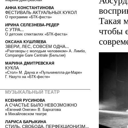
Абсурд
воспри
АННА КОНСТАНТИНОВА
ФЕСТИВАЛЬ АКТУАЛЬНЫХ КУКОЛ
О программе «БТК-феста»
Такая м
ИРИНА СЕЛЕЗНЕВА-РЕДЕР
чтобы 
С УТРА...
О детских спектаклях «БТК-феста»
соврем
ОКСАНА КУШЛЯЕВА
ЗВЕРИ, ЛЕС, СОВСЕМ ОДНА...
«Разговоры с молодым человеком» А. Лимбо,
Compangie Gare Centrale (Бельгия)
МАРИНА ДМИТРЕВСКАЯ
КУКЛА
«Стол» М. Дауна и «Пульчинелла-ди-Маре»
Г. Назуто на «БТК-фесте»
МУЗЫКАЛЬНЫЙ ТЕАТР
КСЕНИЯ РУСИНОВА
А СЧАСТЬЕ БЫЛО НЕВОЗМОЖНО
«Евгений Онегин» В. Бархатова
в Михайловском театре
ЛАРИСА БАРЫКИНА
СТИЛЬ, СВОБОДА, ПЕРФЕКЦИОНИЗМ...