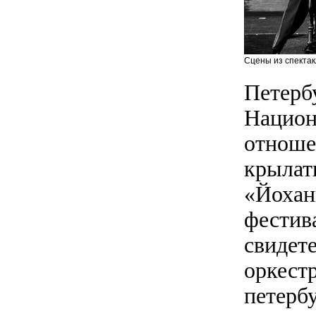
Сцены из спектак
Петерб
Национ
отноше
крылаты
«Йохан
фестив
свидете
оркест
петерб