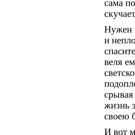
сама по
скучае
Нужен 
и непл
спасит
веля ем
светско
подопл
срывая
жизнь з
своею 
И вот 