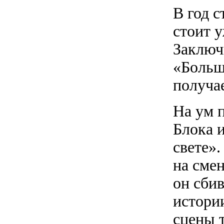
В год 
стоит 
Заключ
«Больш
получа
На ум 
Блока 
свете»
на сме
он сбив
истори
сцены 