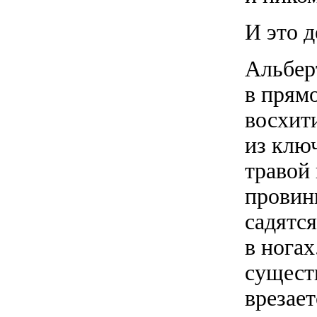
И это д
Альбер
в прямо
восхит
из клю
травой 
провин
садятс
в нога
сущест
врезае