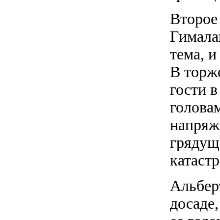
Второе
Гимала
тема, и
В торж
гости 
голова
напряж
грядуще
катаст
Альберт
досаде,