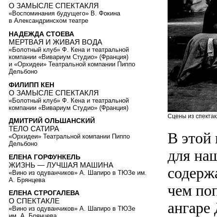
О ЗАМЫСЛЕ СПЕКТАКЛЯ
«Воспоминания будущего» В. Фокина
в Александринском театре
НАДЕЖДА СТОЕВА
МЕРТВАЯ И ЖИВАЯ ВОДА
«Болотный клуб» Ф. Кена и театральной
компании «Вивариум Студио» (Франция)
и «Орхидеи» Театральной компании Пиппо
Дельбоно
ФИЛИПП КЕН
О ЗАМЫСЛЕ СПЕКТАКЛЯ
«Болотный клуб» Ф. Кена и театральной
компании «Вивариум Студио» (Франция)
Сцены из спектак
ДМИТРИЙ ОЛЬШАНСКИЙ
ТЕЛО САТИРА
В этой
«Орхидеи» Театральной компании Пиппо
Дельбоно
для на
ЕЛЕНА ГОРФУНКЕЛЬ
ЖИЗНЬ — ЛУЧШАЯ МАШИНА
содерж
«Вино из одуванчиков» А. Шапиро в ТЮЗе им.
А. Брянцева
чем по
ЕЛЕНА СТРОГАЛЕВА
О СПЕКТАКЛЕ
ангаре
«Вино из одуванчиков» А. Шапиро в ТЮЗе
им. А. Брянцева