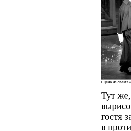
Сцена из спектак
Тут же,
вырисо
гостя з
в прот