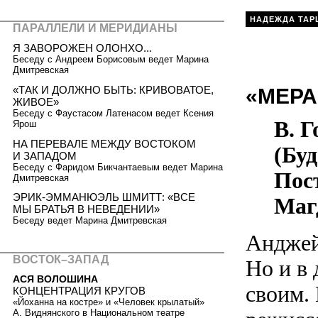
НАДЕЖДА ТАР
ПАРАЛЛЕЛИ И МЕРИДИАНЫ
Я ЗАВОРОЖЕН ОЛОНХО...
Беседу с Андреем Борисовым ведет Марина
Дмитревская
«ТАК И ДОЛЖНО БЫТЬ: КРИВОВАТОЕ,
«МЕРА
ЖИВОЕ»
Беседу с Фаустасом Латенасом ведет Ксения
В. 
Ярош
НА ПЕРЕВАЛЕ МЕЖДУ ВОСТОКОМ
(Буд
И ЗАПАДОМ
Беседу с Фаридом Бикчантаевым ведет Марина
Пос
Дмитревская
ЭРИК-ЭММАНЮЭЛЬ ШМИТТ: «ВСЕ
Маг
МЫ БРАТЬЯ В НЕВЕДЕНИИ»
Беседу ведет Марина Дмитревская
Анджей
ВОСТОК–ЗАПАД
Но и в
АСЯ ВОЛОШИНА
своим.
КОНЦЕНТРАЦИЯ КРУГОВ
«Йоханна на костре» и «Человек крылатый»
А. Виднянского в Национальном театре