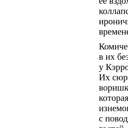
ее взд
коллап
иронич
времен
Комиче
в их бе
у Кэрро
Их сюр
воришк
которая
изнемо
с пово