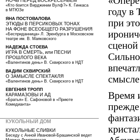
«Опере
НОЧЬ ПЕРЕД ВОСКРЕСЕНЬЕМ
«Кто боится Вирджинии Вулф?» К. Гинкаса
году в
в МТЮЗе
ЯНА ПОСТОВАЛОВА
при эт
ЭТЮДЫ В ПЕРСИКОВЫХ ТОНАХ
НА ФОНЕ ВСЕОБЩЕГО РАЗРУШЕНИЯ
иронич
«Бесприданница» Л. Эренбурга в Московском
театре им. В. Маяковского
сценой
НАДЕЖДА СТОЕВА
ИГРА В СМЕРТЬ, или ПЕСНИ
Сильное
ПРОШЛОГО ВЕКА
«Валентинов день» В. Сквирского в НДТ
впечатл
ВАДИМ СКВИРСКИЙ
О ЗАМЫСЛЕ СПЕКТАКЛЯ
смысле
«Валентинов день» В. Сквирского в НДТ
ЕВГЕНИЯ ТРОПП
Время 
КАРАМАЗОВЫ И АД
«Братья» Е. Сафоновой в «Приюте
прежде
Комедианта»
фантаз
КУКОЛЬНЫЙ ДОМ
криста
КУКОЛЬНЫЕ СЛИВКИ
Беседу с Анной Ивановой-Брашинской ведет
Марина Дмитревская