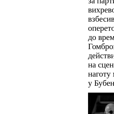
за пар
вихрев
взбеси
оперет
до вре
Гомбро
действ
на сцен
наготу
у Бубен