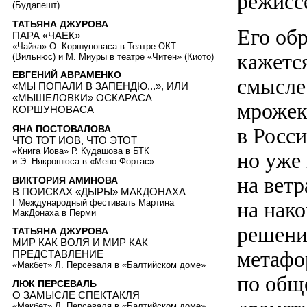
режисс
(Будапешт)
ТАТЬЯНА ДЖУРОВА
Его об
ПАРА «ЧАЕК»
«Чайка» О. Коршуноваса в Театре ОКТ
кажется
(Вильнюс) и М. Миуры в театре «Читен» (Киото)
ЕВГЕНИЙ АВРАМЕНКО
смысле
«МЫ ПОПАЛИ В ЗАПЕНДЮ...», ИЛИ
«МЫШЕЛОВКИ» ОСКАРАСА
мрожек
КОРШУНОВАСА
в Росс
ЯНА ПОСТОВАЛОВА
ЧТО ТОТ ИОВ, ЧТО ЭТОТ
«Книга Иова» Р. Кудашова в БТК
но уже
и Э. Някрошюса в «Мено Фортас»
на ветр
ВИКТОРИЯ АМИНОВА
В ПОИСКАХ «ДЫРЫ» МАКДОНАХА
I Международный фестиваль Мартина
на нак
МакДонаха в Перми
решени
ТАТЬЯНА ДЖУРОВА
МИР КАК ВОЛЯ И МИР КАК
метафо
ПРЕДСТАВЛЕНИЕ
«Макбет» Л. Персеваля в «Балтийском доме»
по общ
ЛЮК ПЕРСЕВАЛЬ
О ЗАМЫСЛЕ СПЕКТАКЛЯ
«Макбет» Л. Персеваля в «Балтийском доме»