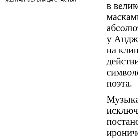
в вели
маскам
абсолют
у Андж
на кли
действи
символ
поэта.
Музыка
исключ
постано
иронич