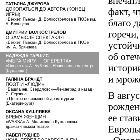
впечат
ТАТЬЯНА ДЖУРОВА
факт, 
ДОКОПАТЬСЯ ДО АВТОРА (КОНЕЦ
ИГРЫ)
«Беккет. Пьесы» Д. Волкострелова в ТЮЗе им.
благо д
А. Брянцева
горечи
ДМИТРИЙ ВОЛКОСТРЕЛОВ
О ЗАМЫСЛЕ СПЕКТАКЛЯ
устойч
«Беккет. Пьесы» Д. Волкострелова в ТЮЗе
им. А. Брянцева
об отеч
НАДЕЖДА ТАРШИС
«МЕРА МИРУ — ОПЕРЕТТА»
истории
«Оперетта» А. Бубеня в Национальном театре
(Будапешт)
и мрож
ГАЛИНА БРАНДТ
ПОЭТ И «ЛЮДИ»
«Башлачев. Свердловск—Ленинград и назад»
В авгус
С. Серзина
в Центре современной драматургии
(Екатеринбург)
рожден
ОКСАНА КУШЛЯЕВА
ее ста
ВРЕМЯ ЖЕНЩИН
«WASSA» А. Маликова в Курганском
Европы
драматическом театре
ПАВЕЛ РУДНЕВ