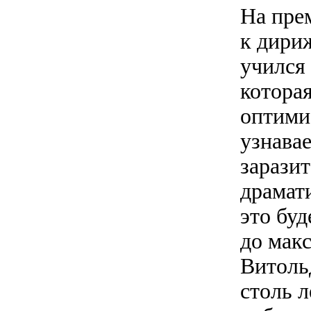
На пре
к дири
учился
котора
оптими
узнава
зарази
драмат
это буд
до мак
Витоль
столь 