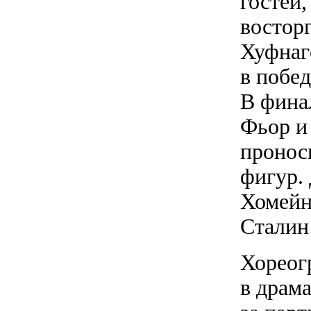
гостей,
восторг
Хуфнаг
в побед
В фина
Фьор и
пронос
фигур. 
Хомейн
Сталин
Хореог
в драма