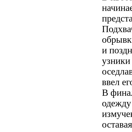
начинае
предст
Подхва
обрывки
и позд
узники 
оседла
ввел ег
В фина
одежду 
измуче
оставая