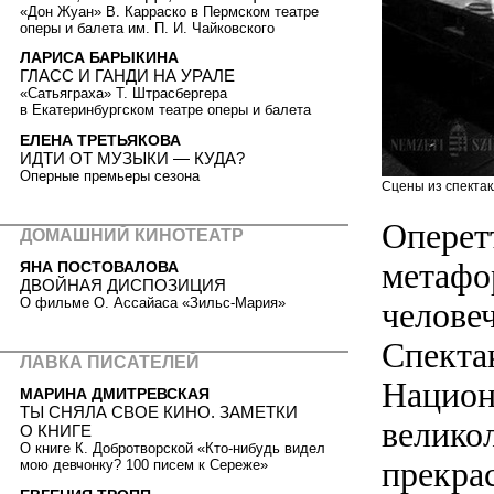
«Дон Жуан» В. Карраско в Пермском театре
оперы и балета им. П. И. Чайковского
ЛАРИСА БАРЫКИНА
ГЛАСС И ГАНДИ НА УРАЛЕ
«Сатьяграха» Т. Штрасбергера
в Екатеринбургском театре оперы и балета
ЕЛЕНА ТРЕТЬЯКОВА
ИДТИ ОТ МУЗЫКИ — КУДА?
Оперные премьеры сезона
Сцены из спектак
Оперет
ДОМАШНИЙ КИНОТЕАТР
метафо
ЯНА ПОСТОВАЛОВА
ДВОЙНАЯ ДИСПОЗИЦИЯ
О фильме О. Ассайаса «Зильс-Мария»
человеч
Спекта
ЛАВКА ПИСАТЕЛЕЙ
Национ
МАРИНА ДМИТРЕВСКАЯ
ТЫ СНЯЛА СВОЕ КИНО. ЗАМЕТКИ
велико
О КНИГЕ
О книге К. Добротворской «Кто-нибудь видел
прекра
мою девчонку? 100 писем к Сереже»