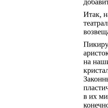
добавит
Итак, н
театра
возвеща
Пикиру
аристо
на наши
криста
Законн
пласти
в их м
конечн