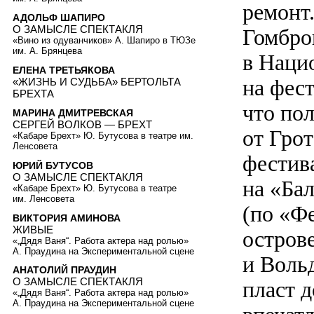
ремонт
АДОЛЬФ ШАПИРО
О ЗАМЫСЛЕ СПЕКТАКЛЯ
Гомбро
«Вино из одуванчиков» А. Шапиро в ТЮЗе
им. А. Брянцева
в Наци
ЕЛЕНА ТРЕТЬЯКОВА
на фес
«ЖИЗНЬ И СУДЬБА» БЕРТОЛЬТА
БРЕХТА
что по
МАРИНА ДМИТРЕВСКАЯ
СЕРГЕЙ ВОЛКОВ — БРЕХТ
от Гро
«Кабаре Брехт» Ю. Бутусова в театре им.
Ленсовета
фестив
ЮРИЙ БУТУСОВ
О ЗАМЫСЛЕ СПЕКТАКЛЯ
на «Ба
«Кабаре Брехт» Ю. Бутусова в театре
им. Ленсовета
(по «Ф
ВИКТОРИЯ АМИНОВА
ЖИВЫЕ
остров
«„Дядя Ваня“. Работа актера над ролью»
А. Праудина на Экспериментальной сцене
и Воль
АНАТОЛИЙ ПРАУДИН
О ЗАМЫСЛЕ СПЕКТАКЛЯ
пласт 
«„Дядя Ваня“. Работа актера над ролью»
А. Праудина на Экспериментальной сцене