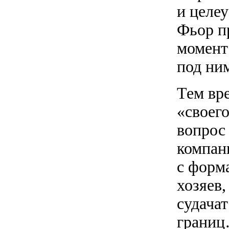
и целе
Фьор пр
момент
под ни
Тем вр
«своег
вопрос
компан
с форм
хозяев,
судачат
грани