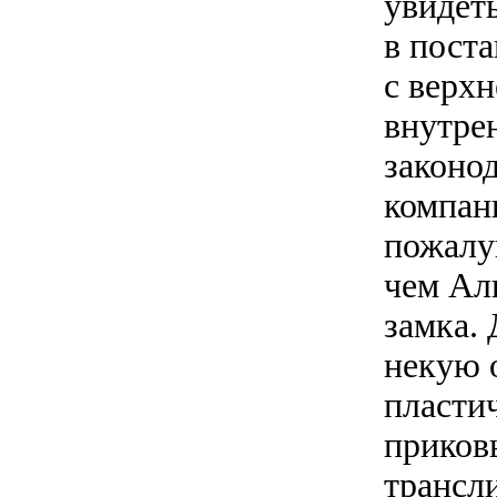
увидеть
в пост
с верхн
внутре
законо
компан
пожалу
чем Аль
замка.
некую 
пласти
приков
трансл