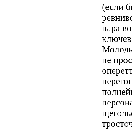
(если б
ревнив
пара в
ключево
Молоды
не прос
оперетт
перего
полней
персон
щеголь
тросто