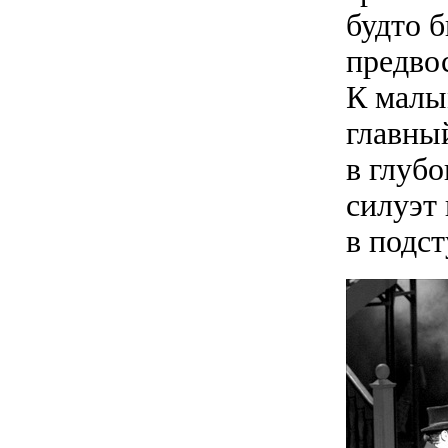
будто б
предво
К малы
главны
в глубо
силуэт
в подс