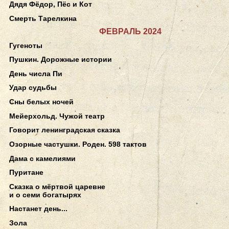
Дядя Фёдор, Пёс и Кот
Смерть Тарелкина
ФЕВРАЛЬ 2024
Гугеноты
Пушкин. Дорожные истории
День числа Пи
Удар судьбы
Сны белых ночей
Мейерхольд. Чужой театр
Говорит ленинградская сказка
Озорные частушки. Роден. 598 тактов
Дама с камелиями
Пуритане
Сказка о мёртвой царевне
и о семи богатырях
Настанет день...
Зола