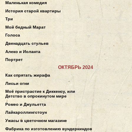
Маленькая комедия
История старой квартиры
Три
Мой бедный Марат
Голоса
Двенадцать стульев
Алеко и Иоланта
Портрет
ОКТЯБРЬ 2024
Как спрятать жирафа
Лисьи огни
Моё пристрастие к Диккенсу, или
Детство в опрокинутом мире
Ромео и Джульетта
Лайкароллингстоун
Ужасы в цветочном магазине
Фабрика по изготовлению вундеркиндов