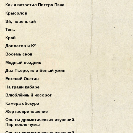
Как я встретил Питера Пэна
Крысолов
Эй, новенький
Тень
Край
Довлатов и Kᴼ
Восемь снов
Медный всадник
Два Пьеро, или Белый ужин
Евгений Онегин
На грани кабаре
Влюблённый носорог
Камера обскура
Жертвоприношение
Опыты драматических изучений.
Пир после чумы
Опыты драматических изучений.