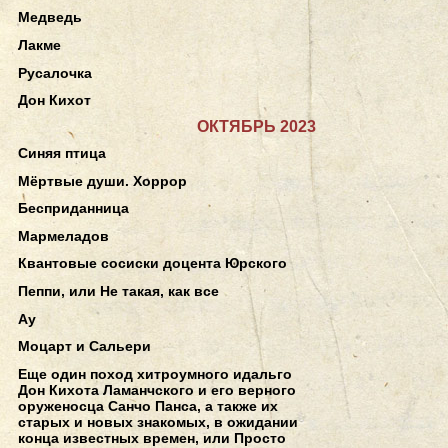
Медведь
Лакме
Русалочка
Дон Кихот
ОКТЯБРЬ 2023
Синяя птица
Мёртвые души. Хоррор
Бесприданница
Мармеладов
Квантовые сосиски доцента Юрского
Пеппи, или Не такая, как все
Ау
Моцарт и Сальери
Еще один поход хитроумного идальго
Дон Кихота Ламанчского и его верного
оруженосца Санчо Панса, а также их
старых и новых знакомых, в ожидании
конца известных времен, или Просто