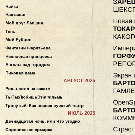
ЗАРЕ
Чайка
ШЕКС
Настасья
Новая 
Мой друг Лапшин
ТОКА
Тень
КАКОГ
Мой Рубцов
Импери
Фантазии Фарятьева
ГОРФУ
Несносная принцесса
РЕПОР
Ангелы над городом
Пиковая дама
Экран 
АВГУСТ 2025
БАРТ
Рок-н-ролл на закате
ГАМЛЕ
ТыТакЛюбишьЭтиФильмы
OpenSp
Тронутый. Как возник русский театр
БАРТ
ИЮЛЬ 2025
КОММЕ
Двенадцатая ночь, или Что угодно
Страст
Сорочинская ярмарка