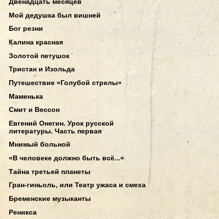
Двенадцать месяцев
Мой дедушка был вишней
Бог резни
Калина красная
Золотой петушок
Тристан и Изольда
Путешествие «Голубой стрелы»
Маменька
Смит и Вессон
Евгений Онегин. Урок русской
литературы. Часть первая
Мнимый больной
«В человеке должно быть всё...»
Тайна третьей планеты
Гран-гиньоль, или Театр ужаса и смеха
Бременские музыканты
Реникса