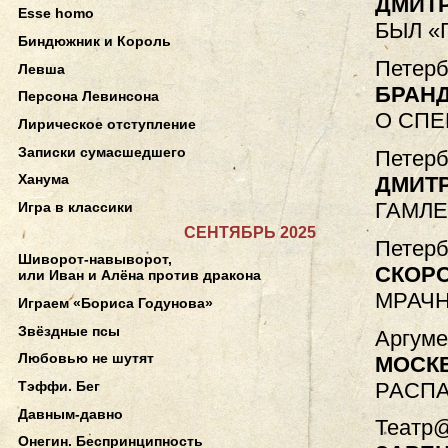
ДМИТ
Esse homo
БЫЛ «
Биндюжник и Король
Петерб
Левша
БРАНД
Персона Левинсона
О СПЕ
Лирическое отступление
Записки сумасшедшего
Петерб
Ханума
ДМИТ
ГАМЛЕ
Игра в классики
СЕНТЯБРЬ 2025
Петерб
Шиворот-навыворот,
СКОР
или Иван и Алёна против дракона
МРАЧН
Играем «Бориса Годунова»
Звёздные псы
Аргуме
Любовью не шутят
МОСК
РАСП
Тэффи. Бег
Давным-давно
Театр@
Онегин. Беспринципность