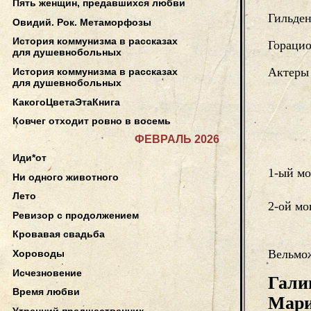
Пять женщин, предавшихся любви
Гильде
Овидий. Рок. Метаморфозы
История коммунизма в рассказах
Горацио
для душевнобольных
Актеры
История коммунизма в рассказах
для душевнобольных
КакогоЦветаЭтаКнига
Ковчег отходит ровно в восемь
ФЕВРАЛЬ 2026
Иди*от
1-ый м
Ни одного животного
Лето
2-ой м
Ревизор с продолжением
Кровавая свадьба
Вельмож
Хороводы
Исчезновение
Гал
Время любви
Мар
Утренний предшественник