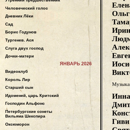
Елен
Человеческий голос
Ольг
Дневник Лёки
Там
Сад
Ири
Борис Годунов
Люд
Тургенев. Ася
Алек
Слуга двух господ
Евг
Дочки-матери
Иос
ЯНВАРЬ 2026
Вик
Видеоклуб
Король Лир
Музыка
Старший сын
Инна
Идоменей, царь Критский
Дмит
Господин Альфонс
Кон
Петербургские сонеты
Вильяма Шекспира
Гив
Оксюморон
Свя