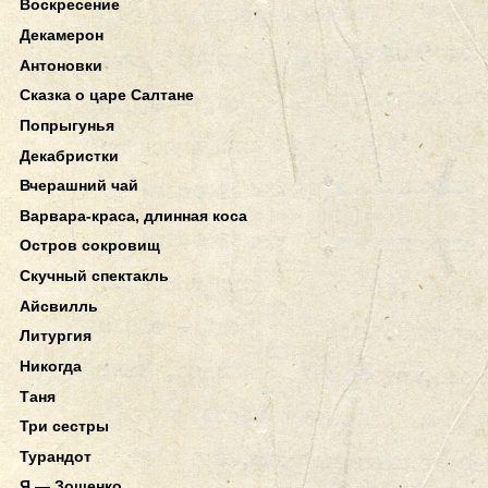
Воскресение
Декамерон
Антоновки
Сказка о царе Салтане
Попрыгунья
Декабристки
Вчерашний чай
Варвара-краса, длинная коса
Остров сокровищ
Скучный спектакль
Айсвилль
Литургия
Никогда
Таня
Три сестры
Турандот
Я — Зощенко