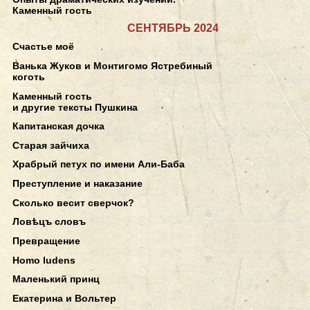
Каменный гость
СЕНТЯБРЬ 2024
Счастье моё
Ванька Жуков и Монтигомо Ястребиный
коготь
Каменный гость
и другие тексты Пушкина
Капитанская дочка
Старая зайчиха
Храбрый петух по имени Али-Баба
Преступление и наказание
Сколько весит сверчок?
Ловѣцъ словъ
Превращение
Homo ludens
Маленький принц
Екатерина и Вольтер