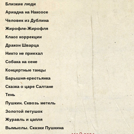
Близкие люди
Ариадна на Наксосе
Человек из Дублина
Жирофле-Жирофля
Класс коррекции
Дракон Шварца
Никто не приехал
Собака на сене
Концертные танцы
Барышня-крестьянка
Сказка о царе Салтане
Тень
Пушкин. Сквозь метель
Золотой петушок
Журавль и цапля
Вымыслы. Сказки Пушкина