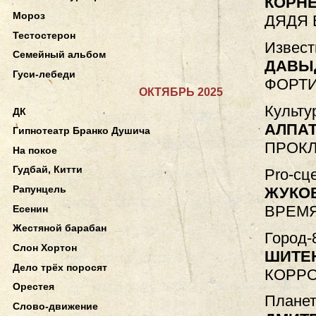
КОРН
Мороз
ДЯДЯ 
Тестостерон
Извест
Семейный альбом
ДАВЫ
Гуси-лебеди
ФОРТ
ОКТЯБРЬ 2025
Культу
ДК
АЛПА
Гипнотеатр Бранко Душича
ПРОК
На покое
Гудбай, Китти
Pro-сц
Рапунцель
ЖУКО
ВРЕМЯ
Есенин
Жестяной барабан
Город-
Слон Хортон
ШИТЕ
Дело трёх поросят
КОРРО
Орестея
Планет
Слово-движение