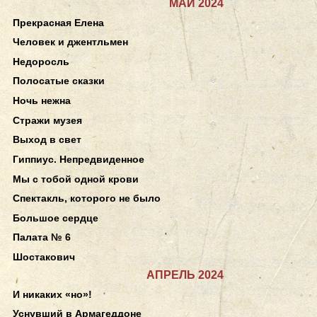
МАЙ 2024
Прекрасная Елена
Человек и джентльмен
Недоросль
Полосатые сказки
Ночь нежна
Стражи музея
Выход в свет
Гиппиус. Непредвиденное
Мы с тобой одной крови
Спектакль, которого не было
Большое сердце
Палата № 6
Шостакович
АПРЕЛЬ 2024
И никаких «но»!
Уснувший в Армагеддоне