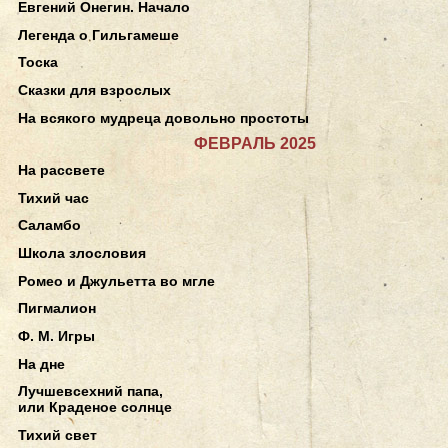
Евгений Онегин. Начало
Легенда о Гильгамеше
Тоска
Сказки для взрослых
На всякого мудреца довольно простоты
ФЕВРАЛЬ 2025
На рассвете
Тихий час
Саламбо
Школа злословия
Ромео и Джульетта во мгле
Пигмалион
Ф. М. Игры
На дне
Лучшевсехний папа,
или Краденое солнце
Тихий свет