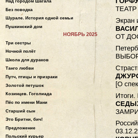
ГОРФУ
Над городом Шагала
ТЕАТР
Без поводка
Шурале. История одной семьи
Экран 
Пушкинский дом
ВАСИ
НОЯБРЬ 2025
ОТ ДО
Три сестры
Петерб
Ночной полёт
ВЫБОР
Школа для дураков
Страст
Танго любви
ДЖУР
Путч, птицы и призраки
[О спе
Золотой петушок
Козинцев. Гоголиада
Итоги.
СЕДЫ
Пёс по имени Мани
ЗАМРИ
Старший сын
Это Бритни, бич!
Россий
Предложение
03.12.
Польский курьер