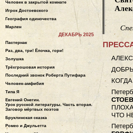
Человек в закрытой комнате
Але
Игрок Достоевского
География одиночества
Спе
Марлен
ДЕКАБРЬ 2025
Пастернак
ПРЕССА
Раз, два, три! Ёлочка, гори!
АЛЕКС
Золушка
Трёхгрошовая история
ДОБРЫ
Последний звонок Роберта Путифара
КОГДА
Человек-амфибия
Петерб
Типа Я
СТОЕ
Евгений Онегин.
Урок русской литературы. Часть вторая.
ПЛОХА
Заговор мёртвых поэтов
ЧТО Н
Бруклинская сказка
Петерб
Ромео и Джульетта