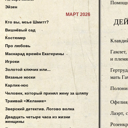
Помощн
Эйзен
МАРТ 2026
ДЕ
Кто вы, мсье Шмитт?
Вишнёвый сад
Костюмер
Клавдий
Про любовь
Гамлет,
Маскарад времён Екатерины
и плем
Игроки
Золотой ключик или...
Гертруд
мать Га
Вязаные носки
Карлик-нос
Полоний
Человек, который принял жену за шляпу
Трамвай «Желание»
Офелия
Зверский детектив. Логово волка
Лаэрт, 
Двадцать четыре часа из жизни
женщины
Розенк