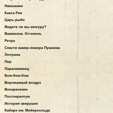
Наказание
Книга Рая
Царь-рыба
Видите ли вы кенгуру?
Вампилов. Оттепель
Ретро
Спасти камер-юнкера Пушкина
Золушка
Пир
Паралимпиец
Бом-бом-бом
Ворованный воздух
Воскресение
Постскриптум
История зверушек
Кабаре им. Мейерхольда