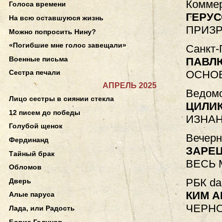
Коммер
Голоса времени
ГЕРУС
На всю оставшуюся жизнь
ПРИЗ
Можно попросить Нину?
«Погибшие мне голос завещали»
Санкт-
Военные письма
ПАВЛ
ОСНО
Сестра печали
АПРЕЛЬ 2025
Ведомо
Лицо сестры в сиянии стекла
ЦИЛИ
12 писем до победы
ИЗНАН
Голубой щенок
Вечерн
Фердинанд
ЗАРЕ
Тайный брак
ВЕСЬ 
Обломов
РБК dai
Дверь
КИМ А
Алые паруса
ЧЕРНО
Лада, или Радость
Борис Годунов