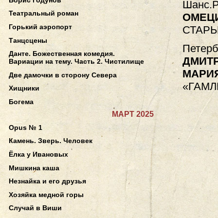
Шанс.Р
Театральный роман
ОМЕЦ
Горький аэропорт
СТАРЫ
Танцсцены
Петерб
Данте. Божественная комедия.
ДМИТ
Вариации на тему. Часть 2. Чистилище
МАРИ
Две дамочки в сторону Севера
«ГАМЛ
Хищники
Богема
МАРТ 2025
Opus № 1
Камень. Зверь. Человек
Ёлка у Ивановых
Мишкина каша
Незнайка и его друзья
Хозяйка медной горы
Случай в Виши