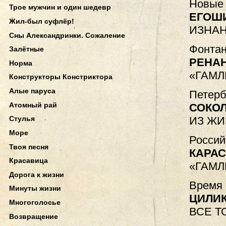
Новые 
Трое мужчин и один шедевр
ЕГОШ
Жил-был суфлёр!
ИЗНАН
Сны Александринки. Сожаление
Фонтан
Залётные
РЕНА
Норма
«ГАМЛ
Конструкторы Констриктора
Алые паруса
Петерб
Атомный рай
СОКО
ИЗ ЖИ
Стулья
Море
Россий
Твоя песня
КАРАС
Красавица
«ГАМЛ
Дорога к жизни
Время 
Минуты жизни
ЦИЛИ
Многоголосье
ВСЕ Т
Возвращение