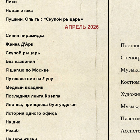
Лихо
Новая этика
Пушкин. Опыты: «Скупой рыцарь»
АПРЕЛЬ 2026
Синяя пирамидка
Жанна Д'Арк
Постан
Скупой рыцарь
Сценог
Без названия
Музыка
Я шагаю по Москве
Путешествие на Луну
Костюм
Медный всадник
Художни
Последняя лента Крэппа
Ивонна, принцесса бургундская
Музыкал
История одного офиса
Пласти
На дне
Ассисте
Рехаб
На заре жизни