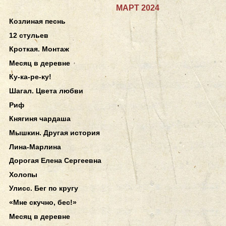
МАРТ 2024
Козлиная песнь
12 стульев
Кроткая. Монтаж
Месяц в деревне
Ку-ка-ре-ку!
Шагал. Цвета любви
Риф
Княгиня чардаша
Мышкин. Другая история
Лина-Марлина
Дорогая Елена Сергеевна
Холопы
Улисс. Бег по кругу
«Мне скучно, бес!»
Месяц в деревне