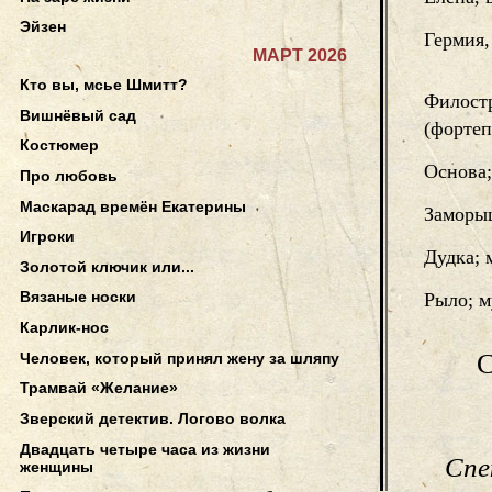
Эйзен
Гермия,
МАРТ 2026
Кто вы, мсье Шмитт?
Филостр
Вишнёвый сад
(фортеп
Костюмер
Основа;
Про любовь
Маскарад времён Екатерины
Заморыш
Игроки
Дудка; 
Золотой ключик или...
Вязаные носки
Рыло; м
Карлик-нос
С
Человек, который принял жену за шляпу
Трамвай «Желание»
Зверский детектив. Логово волка
Двадцать четыре часа из жизни
Спе
женщины