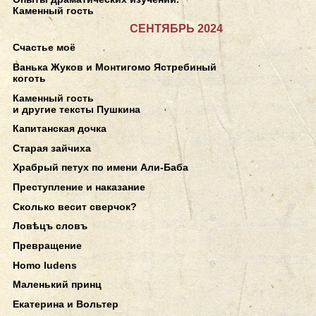
Каменный гость
СЕНТЯБРЬ 2024
Счастье моё
Ванька Жуков и Монтигомо Ястребиный
коготь
Каменный гость
и другие тексты Пушкина
Капитанская дочка
Старая зайчиха
Храбрый петух по имени Али-Баба
Преступление и наказание
Сколько весит сверчок?
Ловѣцъ словъ
Превращение
Homo ludens
Маленький принц
Екатерина и Вольтер