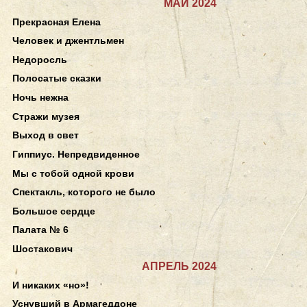
МАЙ 2024
Прекрасная Елена
Человек и джентльмен
Недоросль
Полосатые сказки
Ночь нежна
Стражи музея
Выход в свет
Гиппиус. Непредвиденное
Мы с тобой одной крови
Спектакль, которого не было
Большое сердце
Палата № 6
Шостакович
АПРЕЛЬ 2024
И никаких «но»!
Уснувший в Армагеддоне