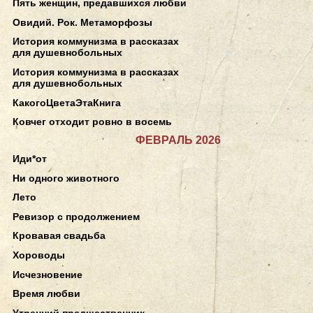
Пять женщин, предавшихся любви
Овидий. Рок. Метаморфозы
История коммунизма в рассказах
для душевнобольных
История коммунизма в рассказах
для душевнобольных
КакогоЦветаЭтаКнига
Ковчег отходит ровно в восемь
ФЕВРАЛЬ 2026
Иди*от
Ни одного животного
Лето
Ревизор с продолжением
Кровавая свадьба
Хороводы
Исчезновение
Время любви
Утренний предшественник