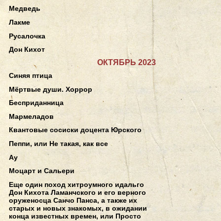
Медведь
Лакме
Русалочка
Дон Кихот
ОКТЯБРЬ 2023
Синяя птица
Мёртвые души. Хоррор
Бесприданница
Мармеладов
Квантовые сосиски доцента Юрского
Пеппи, или Не такая, как все
Ау
Моцарт и Сальери
Еще один поход хитроумного идальго
Дон Кихота Ламанчского и его верного
оруженосца Санчо Панса, а также их
старых и новых знакомых, в ожидании
конца известных времен, или Просто