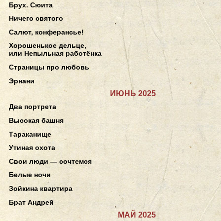
Брух. Сюита
Ничего святого
Салют, конферансье!
Хорошенькое дельце,
или Непыльная работёнка
Страницы про любовь
Эрнани
ИЮНЬ 2025
Два портрета
Высокая башня
Тараканище
Утиная охота
Свои люди — сочтемся
Белые ночи
Зойкина квартира
Брат Андрей
МАЙ 2025