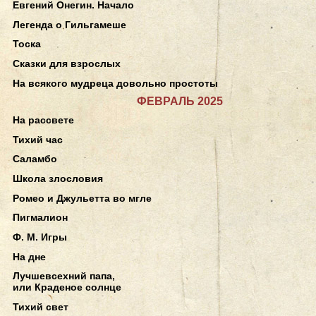
Евгений Онегин. Начало
Легенда о Гильгамеше
Тоска
Сказки для взрослых
На всякого мудреца довольно простоты
ФЕВРАЛЬ 2025
На рассвете
Тихий час
Саламбо
Школа злословия
Ромео и Джульетта во мгле
Пигмалион
Ф. М. Игры
На дне
Лучшевсехний папа,
или Краденое солнце
Тихий свет