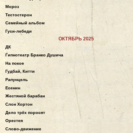
Мороз
Тестостерон
Семейный альбом
Гуси-лебеди
ОКТЯБРЬ 2025
ДК
Гипнотеатр Бранко Душича
На покое
Гудбай, Китти
Рапунцель
Есенин
Жестяной барабан
Слон Хортон
Дело трёх поросят
Орестея
Слово-движение