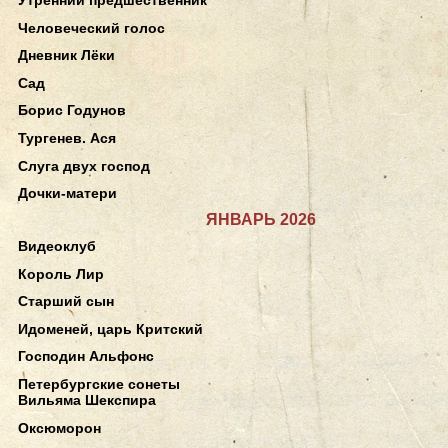
Человеческий голос
Дневник Лёки
Сад
Борис Годунов
Тургенев. Ася
Слуга двух господ
Дочки-матери
ЯНВАРЬ 2026
Видеоклуб
Король Лир
Старший сын
Идоменей, царь Критский
Господин Альфонс
Петербургские сонеты
Вильяма Шекспира
Оксюморон