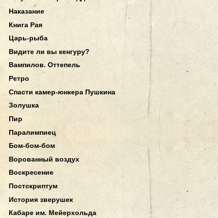
Наказание
Книга Рая
Царь-рыба
Видите ли вы кенгуру?
Вампилов. Оттепель
Ретро
Спасти камер-юнкера Пушкина
Золушка
Пир
Паралимпиец
Бом-бом-бом
Ворованный воздух
Воскресение
Постскриптум
История зверушек
Кабаре им. Мейерхольда