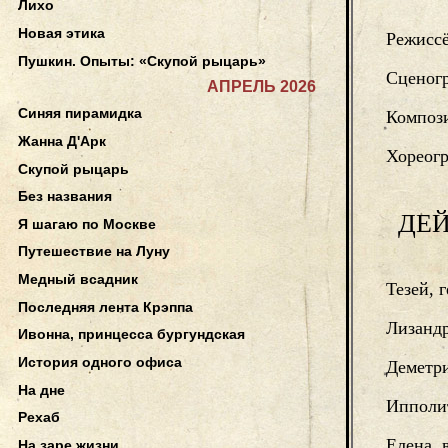
Лихо
Новая этика
Режисс
Пушкин. Опыты: «Скупой рыцарь»
Сценог
АПРЕЛЬ 2026
Синяя пирамидка
Композ
Жанна Д'Арк
Хореог
Скупой рыцарь
Без названия
ДЕ
Я шагаю по Москве
Путешествие на Луну
Медный всадник
Тезей, 
Последняя лента Крэппа
Лизанд
Ивонна, принцесса бургундская
История одного офиса
Деметр
На дне
Ипполит
Рехаб
Елена, 
На заре жизни