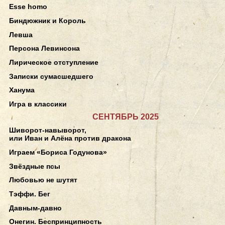
Esse homo
Биндюжник и Король
Левша
Персона Левинсона
Лирическое отступление
Записки сумасшедшего
Ханума
Игра в классики
СЕНТЯБРЬ 2025
Шиворот-навыворот,
или Иван и Алёна против дракона
Играем «Бориса Годунова»
Звёздные псы
Любовью не шутят
Тэффи. Бег
Давным-давно
Онегин. Беспринципность