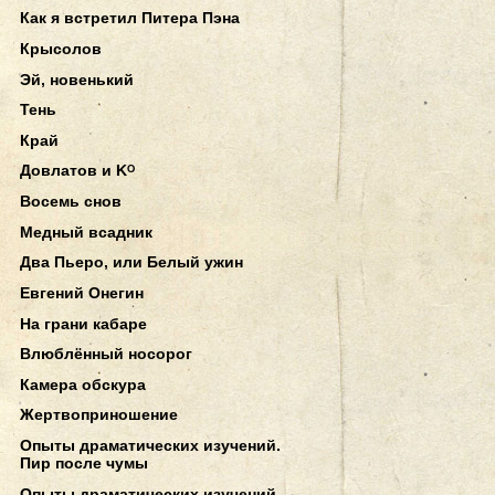
Как я встретил Питера Пэна
Крысолов
Эй, новенький
Тень
Край
Довлатов и Kᴼ
Восемь снов
Медный всадник
Два Пьеро, или Белый ужин
Евгений Онегин
На грани кабаре
Влюблённый носорог
Камера обскура
Жертвоприношение
Опыты драматических изучений.
Пир после чумы
Опыты драматических изучений.