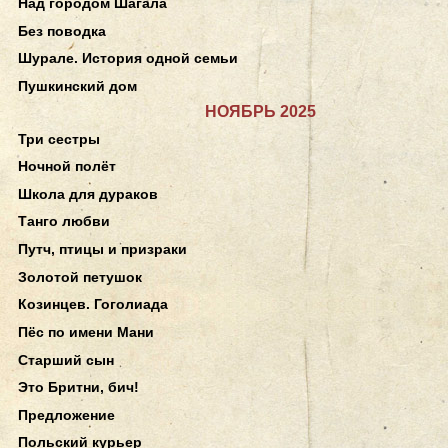
Над городом Шагала
Без поводка
Шурале. История одной семьи
Пушкинский дом
НОЯБРЬ 2025
Три сестры
Ночной полёт
Школа для дураков
Танго любви
Путч, птицы и призраки
Золотой петушок
Козинцев. Гоголиада
Пёс по имени Мани
Старший сын
Это Бритни, бич!
Предложение
Польский курьер