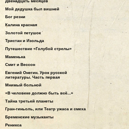
Двенадцать месяцев
Мой дедушка был вишней
Бог резни
Калина красная
Золотой петушок
Тристан и Изольда
Путешествие «Голубой стрелы»
Маменька
Смит и Вессон
Евгений Онегин. Урок русской
литературы. Часть первая
Мнимый больной
«В человеке должно быть всё...»
Тайна третьей планеты
Гран-гиньоль, или Театр ужаса и смеха
Бременские музыканты
Реникса