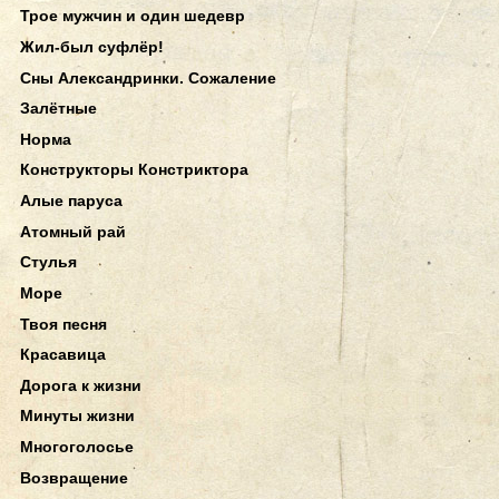
Трое мужчин и один шедевр
Жил-был суфлёр!
Сны Александринки. Сожаление
Залётные
Норма
Конструкторы Констриктора
Алые паруса
Атомный рай
Стулья
Море
Твоя песня
Красавица
Дорога к жизни
Минуты жизни
Многоголосье
Возвращение