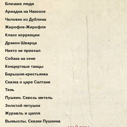
Близкие люди
Ариадна на Наксосе
Человек из Дублина
Жирофле-Жирофля
Класс коррекции
Дракон Шварца
Никто не приехал
Собака на сене
Концертные танцы
Барышня-крестьянка
Сказка о царе Салтане
Тень
Пушкин. Сквозь метель
Золотой петушок
Журавль и цапля
Вымыслы. Сказки Пушкина