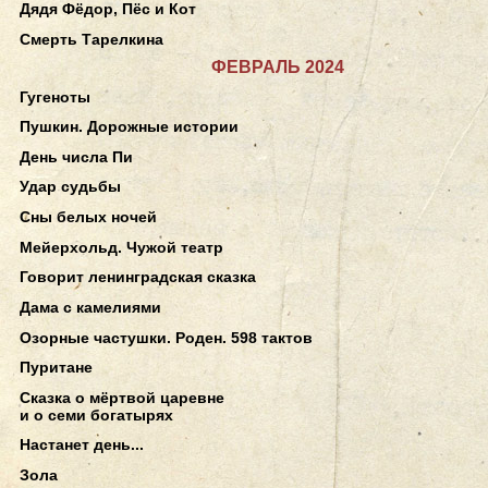
Дядя Фёдор, Пёс и Кот
Смерть Тарелкина
ФЕВРАЛЬ 2024
Гугеноты
Пушкин. Дорожные истории
День числа Пи
Удар судьбы
Сны белых ночей
Мейерхольд. Чужой театр
Говорит ленинградская сказка
Дама с камелиями
Озорные частушки. Роден. 598 тактов
Пуритане
Сказка о мёртвой царевне
и о семи богатырях
Настанет день...
Зола