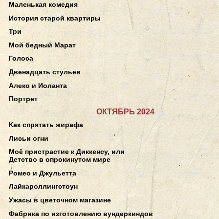
Маленькая комедия
История старой квартиры
Три
Мой бедный Марат
Голоса
Двенадцать стульев
Алеко и Иоланта
Портрет
ОКТЯБРЬ 2024
Как спрятать жирафа
Лисьи огни
Моё пристрастие к Диккенсу, или
Детство в опрокинутом мире
Ромео и Джульетта
Лайкароллингстоун
Ужасы в цветочном магазине
Фабрика по изготовлению вундеркиндов