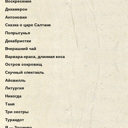
Воскресение
Декамерон
Антоновки
Сказка о царе Салтане
Попрыгунья
Декабристки
Вчерашний чай
Варвара-краса, длинная коса
Остров сокровищ
Скучный спектакль
Айсвилль
Литургия
Никогда
Таня
Три сестры
Турандот
Я — Зощенко