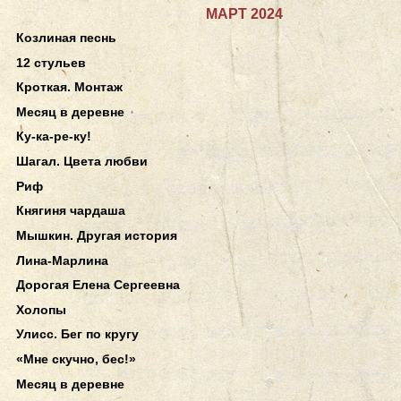
МАРТ 2024
Козлиная песнь
12 стульев
Кроткая. Монтаж
Месяц в деревне
Ку-ка-ре-ку!
Шагал. Цвета любви
Риф
Княгиня чардаша
Мышкин. Другая история
Лина-Марлина
Дорогая Елена Сергеевна
Холопы
Улисс. Бег по кругу
«Мне скучно, бес!»
Месяц в деревне