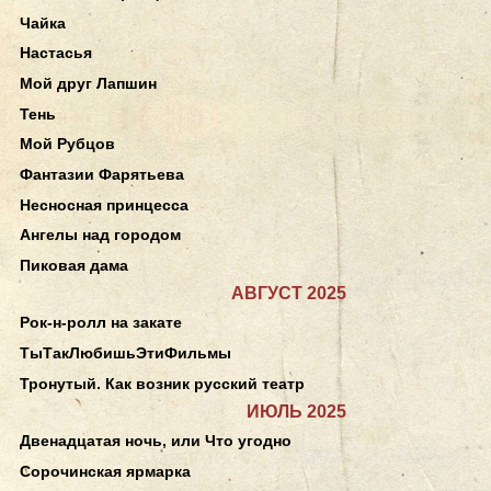
Чайка
Настасья
Мой друг Лапшин
Тень
Мой Рубцов
Фантазии Фарятьева
Несносная принцесса
Ангелы над городом
Пиковая дама
АВГУСТ 2025
Рок-н-ролл на закате
ТыТакЛюбишьЭтиФильмы
Тронутый. Как возник русский театр
ИЮЛЬ 2025
Двенадцатая ночь, или Что угодно
Сорочинская ярмарка