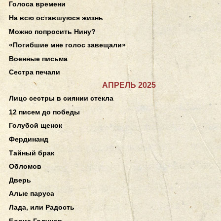
Голоса времени
На всю оставшуюся жизнь
Можно попросить Нину?
«Погибшие мне голос завещали»
Военные письма
Сестра печали
АПРЕЛЬ 2025
Лицо сестры в сиянии стекла
12 писем до победы
Голубой щенок
Фердинанд
Тайный брак
Обломов
Дверь
Алые паруса
Лада, или Радость
Борис Годунов