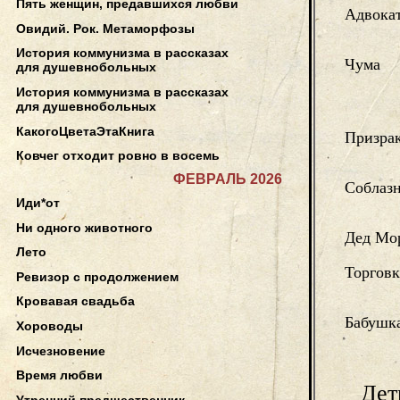
Пять женщин, предавшихся любви
Адвока
Овидий. Рок. Метаморфозы
История коммунизма в рассказах
Чума
для душевнобольных
История коммунизма в рассказах
для душевнобольных
КакогоЦветаЭтаКнига
Призрак
Ковчег отходит ровно в восемь
ФЕВРАЛЬ 2026
Соблаз
Иди*от
Ни одного животного
Дед Мо
Лето
Торговк
Ревизор с продолжением
Кровавая свадьба
Бабушк
Хороводы
Исчезновение
Время любви
Дет
Утренний предшественник