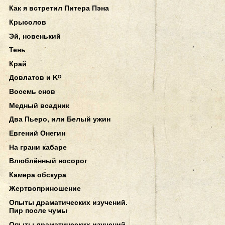
Как я встретил Питера Пэна
Крысолов
Эй, новенький
Тень
Край
Довлатов и Kᴼ
Восемь снов
Медный всадник
Два Пьеро, или Белый ужин
Евгений Онегин
На грани кабаре
Влюблённый носорог
Камера обскура
Жертвоприношение
Опыты драматических изучений.
Пир после чумы
Опыты драматических изучений.