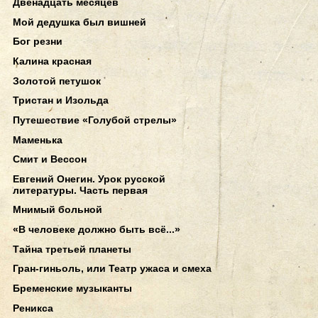
Двенадцать месяцев
Мой дедушка был вишней
Бог резни
Калина красная
Золотой петушок
Тристан и Изольда
Путешествие «Голубой стрелы»
Маменька
Смит и Вессон
Евгений Онегин. Урок русской
литературы. Часть первая
Мнимый больной
«В человеке должно быть всё...»
Тайна третьей планеты
Гран-гиньоль, или Театр ужаса и смеха
Бременские музыканты
Реникса