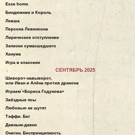
Esse homo
Биндюжник и Король
Левша
Персона Левинсона
Лирическое отступление
Записки сумасшедшего
Ханума
Игра в классики
СЕНТЯБРЬ 2025
Шиворот-навыворот,
или Иван и Алёна против дракона
Играем «Бориса Годунова»
Звёздные псы
Любовью не шутят
Тэффи. Бег
Давным-давно
Онегин. Беспринципность