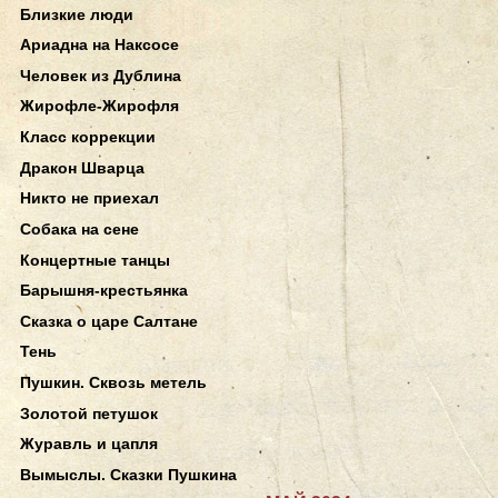
Близкие люди
Ариадна на Наксосе
Человек из Дублина
Жирофле-Жирофля
Класс коррекции
Дракон Шварца
Никто не приехал
Собака на сене
Концертные танцы
Барышня-крестьянка
Сказка о царе Салтане
Тень
Пушкин. Сквозь метель
Золотой петушок
Журавль и цапля
Вымыслы. Сказки Пушкина