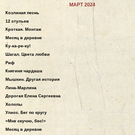
МАРТ 2024
Козлиная песнь
12 стульев
Кроткая. Монтаж
Месяц в деревне
Ку-ка-ре-ку!
Шагал. Цвета любви
Риф
Княгиня чардаша
Мышкин. Другая история
Лина-Марлина
Дорогая Елена Сергеевна
Холопы
Улисс. Бег по кругу
«Мне скучно, бес!»
Месяц в деревне