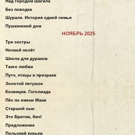
Над городом Шагала
Без поводка
Шурале. История одной семьи
Пушкинский дом
НОЯБРЬ 2025
Три сестры
Ночной полёт
Школа для дураков
Танго любви
Путч, птицы и призраки
Золотой петушок
Козинцев. Гоголиада
Пёс по имени Мани
Старший сын
Это Бритни, бич!
Предложение
Польский курьер