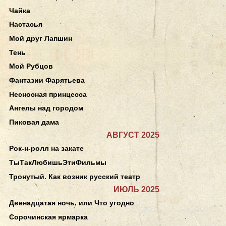
Чайка
Настасья
Мой друг Лапшин
Тень
Мой Рубцов
Фантазии Фарятьева
Несносная принцесса
Ангелы над городом
Пиковая дама
АВГУСТ 2025
Рок-н-ролл на закате
ТыТакЛюбишьЭтиФильмы
Тронутый. Как возник русский театр
ИЮЛЬ 2025
Двенадцатая ночь, или Что угодно
Сорочинская ярмарка