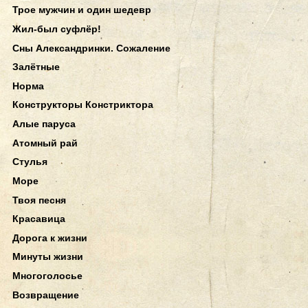
Трое мужчин и один шедевр
Жил-был суфлёр!
Сны Александринки. Сожаление
Залётные
Норма
Конструкторы Констриктора
Алые паруса
Атомный рай
Стулья
Море
Твоя песня
Красавица
Дорога к жизни
Минуты жизни
Многоголосье
Возвращение