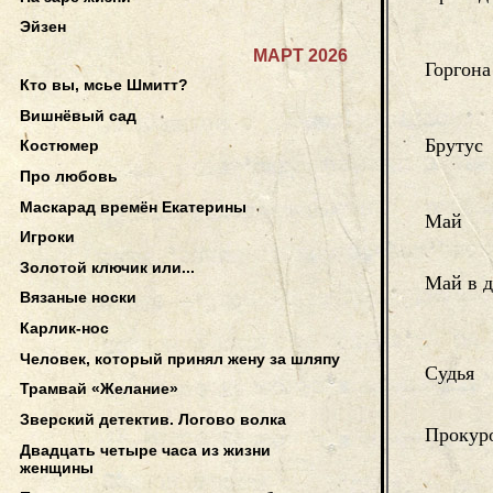
Эйзен
МАРТ 2026
Горгона
Кто вы, мсье Шмитт?
Вишнёвый сад
Брутус
Костюмер
Про любовь
Маскарад времён Екатерины
Май
Игроки
Золотой ключик или...
Май в д
Вязаные носки
Карлик-нос
Человек, который принял жену за шляпу
Судья
Трамвай «Желание»
Зверский детектив. Логово волка
Прокур
Двадцать четыре часа из жизни
женщины