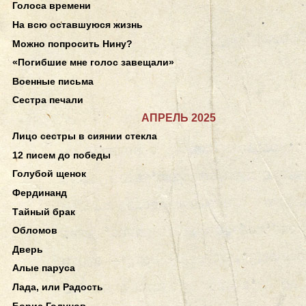
Голоса времени
На всю оставшуюся жизнь
Можно попросить Нину?
«Погибшие мне голос завещали»
Военные письма
Сестра печали
АПРЕЛЬ 2025
Лицо сестры в сиянии стекла
12 писем до победы
Голубой щенок
Фердинанд
Тайный брак
Обломов
Дверь
Алые паруса
Лада, или Радость
Борис Годунов