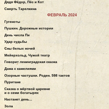
Дядя Фёдор, Пёс и Кот
Смерть Тарелкина
ФЕВРАЛЬ 2024
Гугеноты
Пушкин. Дорожные истории
День числа Пи
Удар судьбы
Сны белых ночей
Мейерхольд. Чужой театр
Говорит ленинградская сказка
Дама с камелиями
Озорные частушки. Роден. 598 тактов
Пуритане
Сказка о мёртвой царевне
и о семи богатырях
Настанет день...
Зола