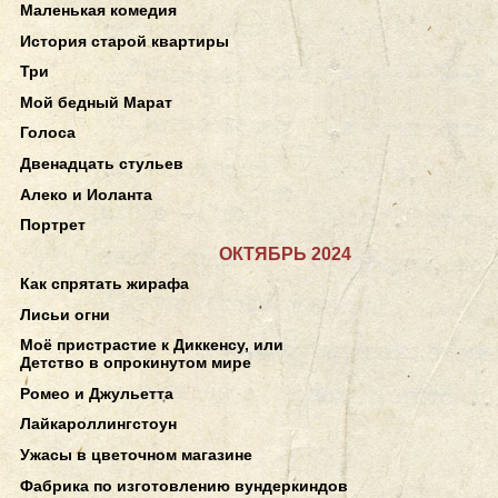
Маленькая комедия
История старой квартиры
Три
Мой бедный Марат
Голоса
Двенадцать стульев
Алеко и Иоланта
Портрет
ОКТЯБРЬ 2024
Как спрятать жирафа
Лисьи огни
Моё пристрастие к Диккенсу, или
Детство в опрокинутом мире
Ромео и Джульетта
Лайкароллингстоун
Ужасы в цветочном магазине
Фабрика по изготовлению вундеркиндов