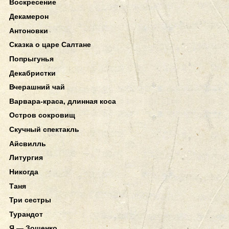
Воскресение
Декамерон
Антоновки
Сказка о царе Салтане
Попрыгунья
Декабристки
Вчерашний чай
Варвара-краса, длинная коса
Остров сокровищ
Скучный спектакль
Айсвилль
Литургия
Никогда
Таня
Три сестры
Турандот
Я — Зощенко