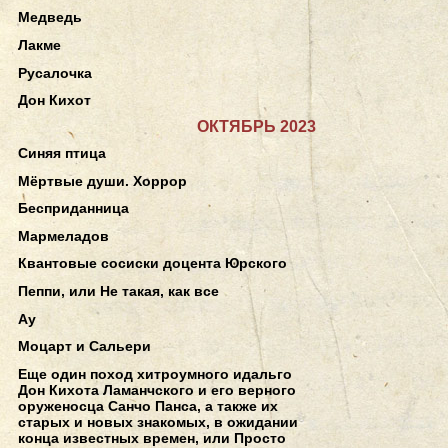
Медведь
Лакме
Русалочка
Дон Кихот
ОКТЯБРЬ 2023
Синяя птица
Мёртвые души. Хоррор
Бесприданница
Мармеладов
Квантовые сосиски доцента Юрского
Пеппи, или Не такая, как все
Ау
Моцарт и Сальери
Еще один поход хитроумного идальго
Дон Кихота Ламанчского и его верного
оруженосца Санчо Панса, а также их
старых и новых знакомых, в ожидании
конца известных времен, или Просто