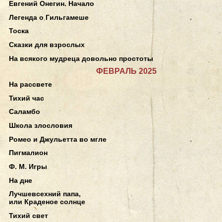
Евгений Онегин. Начало
Легенда о Гильгамеше
Тоска
Сказки для взрослых
На всякого мудреца довольно простоты
ФЕВРАЛЬ 2025
На рассвете
Тихий час
Саламбо
Школа злословия
Ромео и Джульетта во мгле
Пигмалион
Ф. М. Игры
На дне
Лучшевсехний папа,
или Краденое солнце
Тихий свет