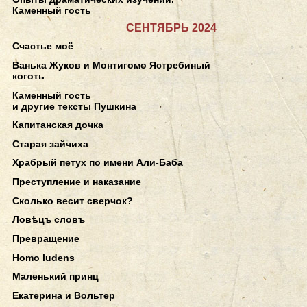
Каменный гость
СЕНТЯБРЬ 2024
Счастье моё
Ванька Жуков и Монтигомо Ястребиный
коготь
Каменный гость
и другие тексты Пушкина
Капитанская дочка
Старая зайчиха
Храбрый петух по имени Али-Баба
Преступление и наказание
Сколько весит сверчок?
Ловѣцъ словъ
Превращение
Homo ludens
Маленький принц
Екатерина и Вольтер