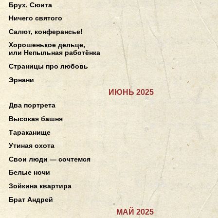
Брух. Сюита
Ничего святого
Салют, конферансье!
Хорошенькое дельце,
или Непыльная работёнка
Страницы про любовь
Эрнани
ИЮНЬ 2025
Два портрета
Высокая башня
Тараканище
Утиная охота
Свои люди — сочтемся
Белые ночи
Зойкина квартира
Брат Андрей
МАЙ 2025