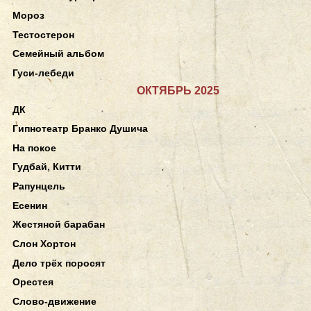
Мороз
Тестостерон
Семейный альбом
Гуси-лебеди
ОКТЯБРЬ 2025
ДК
Гипнотеатр Бранко Душича
На покое
Гудбай, Китти
Рапунцель
Есенин
Жестяной барабан
Слон Хортон
Дело трёх поросят
Орестея
Слово-движение