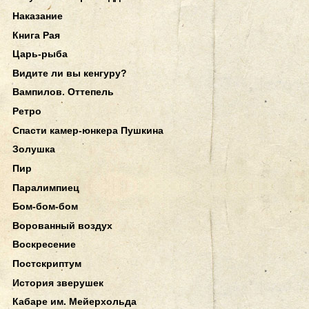
Наказание
Книга Рая
Царь-рыба
Видите ли вы кенгуру?
Вампилов. Оттепель
Ретро
Спасти камер-юнкера Пушкина
Золушка
Пир
Паралимпиец
Бом-бом-бом
Ворованный воздух
Воскресение
Постскриптум
История зверушек
Кабаре им. Мейерхольда