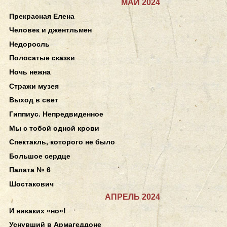
МАЙ 2024
Прекрасная Елена
Человек и джентльмен
Недоросль
Полосатые сказки
Ночь нежна
Стражи музея
Выход в свет
Гиппиус. Непредвиденное
Мы с тобой одной крови
Спектакль, которого не было
Большое сердце
Палата № 6
Шостакович
АПРЕЛЬ 2024
И никаких «но»!
Уснувший в Армагеддоне