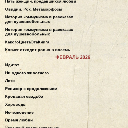
Пять женщин, предавшихся любви
Овидий. Рок. Метаморфозы
История коммунизма в рассказах
для душевнобольных
История коммунизма в рассказах
для душевнобольных
КакогоЦветаЭтаКнига
Ковчег отходит ровно в восемь
ФЕВРАЛЬ 2026
Иди*от
Ни одного животного
Лето
Ревизор с продолжением
Кровавая свадьба
Хороводы
Исчезновение
Время любви
Утренний предшественник