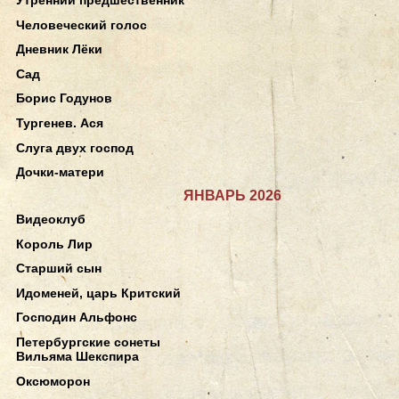
Человеческий голос
Дневник Лёки
Сад
Борис Годунов
Тургенев. Ася
Слуга двух господ
Дочки-матери
ЯНВАРЬ 2026
Видеоклуб
Король Лир
Старший сын
Идоменей, царь Критский
Господин Альфонс
Петербургские сонеты
Вильяма Шекспира
Оксюморон