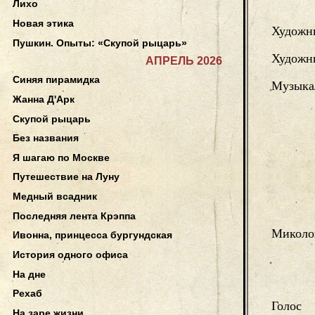
Лихо
Новая этика
Художн
Пушкин. Опыты: «Скупой рыцарь»
Художни
АПРЕЛЬ 2026
Синяя пирамидка
Музыка
Жанна Д'Арк
Скупой рыцарь
Без названия
Я шагаю по Москве
Путешествие на Луну
Медный всадник
Последняя лента Крэппа
Миколо
Ивонна, принцесса бургундская
История одного офиса
На дне
Рехаб
Голос
На заре жизни