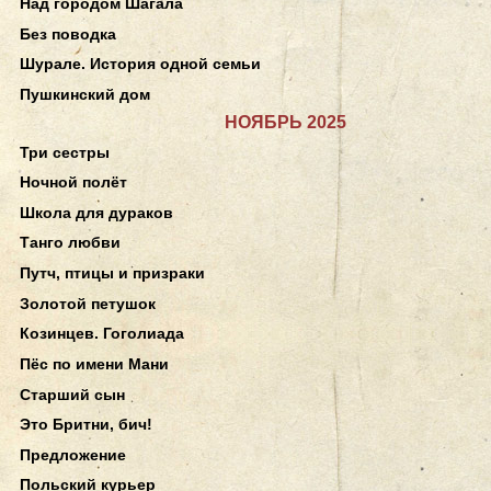
Над городом Шагала
Без поводка
Шурале. История одной семьи
Пушкинский дом
НОЯБРЬ 2025
Три сестры
Ночной полёт
Школа для дураков
Танго любви
Путч, птицы и призраки
Золотой петушок
Козинцев. Гоголиада
Пёс по имени Мани
Старший сын
Это Бритни, бич!
Предложение
Польский курьер