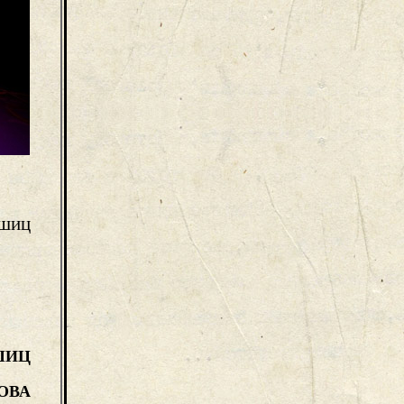
шиц
ШИЦ
ОВА