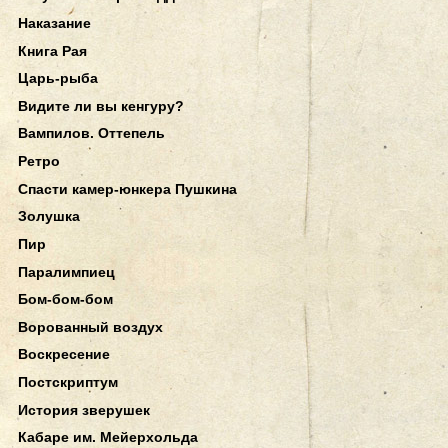
Наказание
Книга Рая
Царь-рыба
Видите ли вы кенгуру?
Вампилов. Оттепель
Ретро
Спасти камер-юнкера Пушкина
Золушка
Пир
Паралимпиец
Бом-бом-бом
Ворованный воздух
Воскресение
Постскриптум
История зверушек
Кабаре им. Мейерхольда