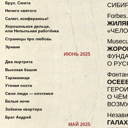
Брух. Сюита
СИБИ
Ничего святого
Forbes.
Салют, конферансье!
ЖИЛЯ
Хорошенькое дельце,
«ЧЕЛО
или Непыльная работёнка
Страницы про любовь
Musecu
Эрнани
ЖОРО
ИЮНЬ 2025
ФУНДА
Два портрета
О РУС
Высокая башня
Фонтан
Тараканище
ОСЕЕ
Утиная охота
ГЕРОИ
Свои люди — сочтемся
О ЧЁМ
Белые ночи
ВОЗМ
Зойкина квартира
Незави
Брат Андрей
ГАЛАХ
МАЙ 2025