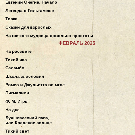
Евгений Онегин. Начало
Легенда о Гильгамеше
Тоска
Сказки для взрослых
На всякого мудреца довольно простоты
ФЕВРАЛЬ 2025
На рассвете
Тихий час
Саламбо
Школа злословия
Ромео и Джульетта во мгле
Пигмалион
Ф. М. Игры
На дне
Лучшевсехний папа,
или Краденое солнце
Тихий свет