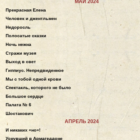
МАЙ 2024
Прекрасная Елена
Человек и джентльмен
Недоросль
Полосатые сказки
Ночь нежна
Стражи музея
Выход в свет
Гиппиус. Непредвиденное
Мы с тобой одной крови
Спектакль, которого не было
Большое сердце
Палата № 6
Шостакович
АПРЕЛЬ 2024
И никаких «но»!
Уснувший в Армагеддоне