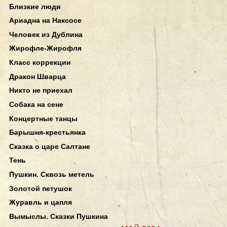
Близкие люди
Ариадна на Наксосе
Человек из Дублина
Жирофле-Жирофля
Класс коррекции
Дракон Шварца
Никто не приехал
Собака на сене
Концертные танцы
Барышня-крестьянка
Сказка о царе Салтане
Тень
Пушкин. Сквозь метель
Золотой петушок
Журавль и цапля
Вымыслы. Сказки Пушкина