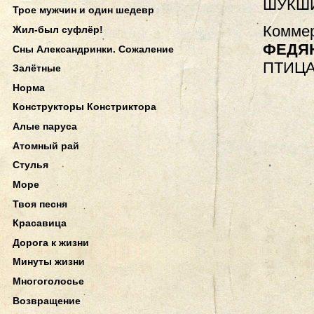
ШУКШИ
Трое мужчин и один шедевр
Коммер
Жил-был суфлёр!
ФЕДЯ
Сны Александринки. Сожаление
ПТИЦА
Залётные
Норма
Конструкторы Констриктора
Алые паруса
Атомный рай
Стулья
Море
Твоя песня
Красавица
Дорога к жизни
Минуты жизни
Многоголосье
Возвращение