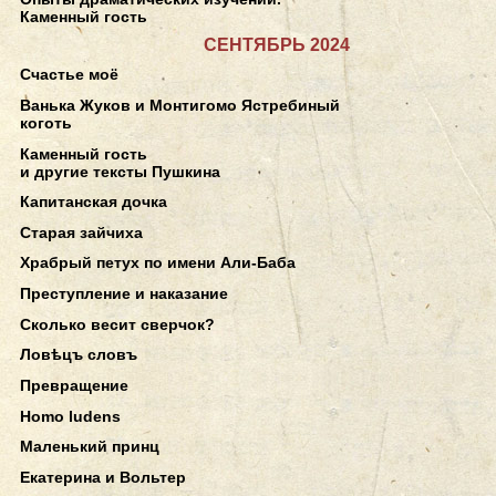
Каменный гость
СЕНТЯБРЬ 2024
Счастье моё
Ванька Жуков и Монтигомо Ястребиный
коготь
Каменный гость
и другие тексты Пушкина
Капитанская дочка
Старая зайчиха
Храбрый петух по имени Али-Баба
Преступление и наказание
Сколько весит сверчок?
Ловѣцъ словъ
Превращение
Homo ludens
Маленький принц
Екатерина и Вольтер