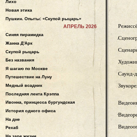
Лихо
Новая этика
Пушкин. Опыты: «Скупой рыцарь»
Режисс
АПРЕЛЬ 2026
Синяя пирамидка
Сценог
Жанна Д'Арк
Сценар
Скупой рыцарь
Без названия
Художни
Я шагаю по Москве
Саунд-
Путешествие на Луну
Звукор
Медный всадник
Последняя лента Крэппа
Видеои
Ивонна, принцесса бургундская
История одного офиса
Видеор
На дне
Видеоо
Рехаб
На заре жизни