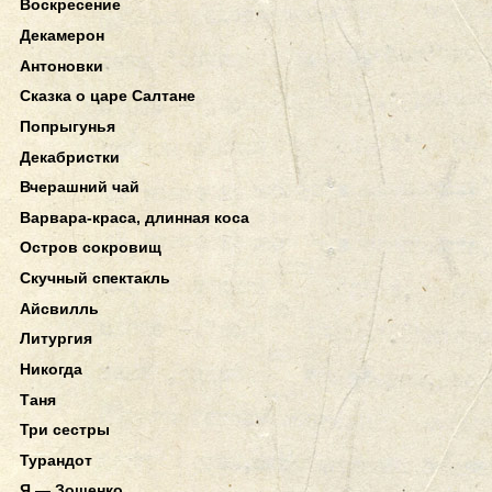
Воскресение
Декамерон
Антоновки
Сказка о царе Салтане
Попрыгунья
Декабристки
Вчерашний чай
Варвара-краса, длинная коса
Остров сокровищ
Скучный спектакль
Айсвилль
Литургия
Никогда
Таня
Три сестры
Турандот
Я — Зощенко