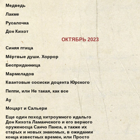
Медведь
Лакме
Русалочка
Дон Кихот
ОКТЯБРЬ 2023
Синяя птица
Мёртвые души. Хоррор
Бесприданница
Мармеладов
Квантовые сосиски доцента Юрского
Пеппи, или Не такая, как все
Ау
Моцарт и Сальери
Еще один поход хитроумного идальго
Дон Кихота Ламанчского и его верного
оруженосца Санчо Панса, а также их
старых и новых знакомых, в ожидании
конца известных времен, или Просто