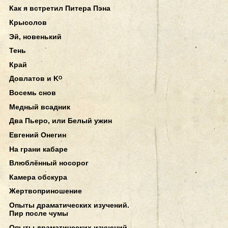
Как я встретил Питера Пэна
Крысолов
Эй, новенький
Тень
Край
Довлатов и Kᴼ
Восемь снов
Медный всадник
Два Пьеро, или Белый ужин
Евгений Онегин
На грани кабаре
Влюблённый носорог
Камера обскура
Жертвоприношение
Опыты драматических изучений.
Пир после чумы
Опыты драматических изучений.