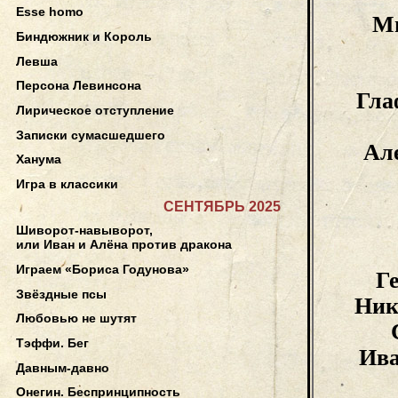
Esse homo
М
Биндюжник и Король
Левша
Персона Левинсона
Гла
Лирическое отступление
Записки сумасшедшего
Ал
Ханума
Игра в классики
СЕНТЯБРЬ 2025
Шиворот-навыворот,
или Иван и Алёна против дракона
Играем «Бориса Годунова»
Г
Звёздные псы
Ник
Любовью не шутят
Тэффи. Бег
Ив
Давным-давно
Онегин. Беспринципность