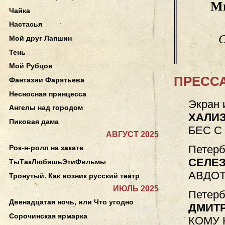
М
Чайка
Настасья
С
Мой друг Лапшин
Тень
Мой Рубцов
ПРЕССА
Фантазии Фарятьева
Несносная принцесса
Экран 
Ангелы над городом
ХАЛИ
Пиковая дама
БЕС С
АВГУСТ 2025
Петерб
Рок-н-ролл на закате
СЕЛЕЗ
ТыТакЛюбишьЭтиФильмы
АВДОТ
Тронутый. Как возник русский театр
ИЮЛЬ 2025
Петерб
Двенадцатая ночь, или Что угодно
ДМИТР
Сорочинская ярмарка
КОМУ 