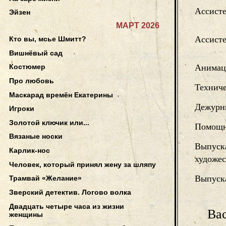
Ассист
Эйзен
МАРТ 2026
Ассист
Кто вы, мсье Шмитт?
Вишнёвый сад
Анимац
Костюмер
Про любовь
Техниче
Маскарад времён Екатерины
Дежурн
Игроки
Золотой ключик или...
Помощн
Вязаные носки
Выпуск
Карлик-нос
художес
Человек, который принял жену за шляпу
Выпуск
Трамвай «Желание»
Зверский детектив. Логово волка
Двадцать четыре часа из жизни
Ва
женщины