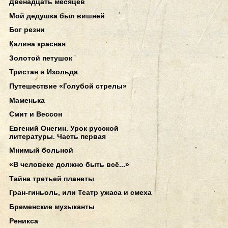
Двенадцать месяцев
Мой дедушка был вишней
Бог резни
Калина красная
Золотой петушок
Тристан и Изольда
Путешествие «Голубой стрелы»
Маменька
Смит и Вессон
Евгений Онегин. Урок русской
литературы. Часть первая
Мнимый больной
«В человеке должно быть всё...»
Тайна третьей планеты
Гран-гиньоль, или Театр ужаса и смеха
Бременские музыканты
Реникса