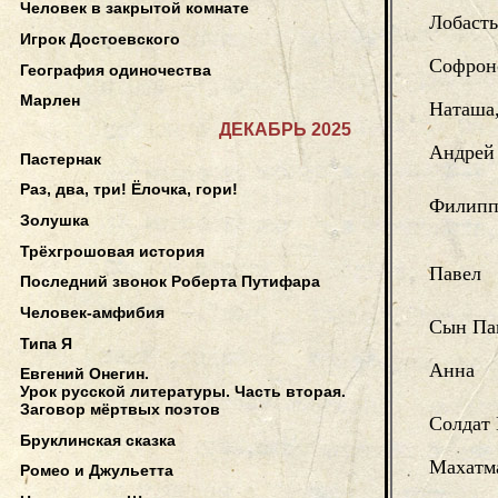
Человек в закрытой комнате
Лобаст
Игрок Достоевского
Софрон
География одиночества
Марлен
Наташа,
ДЕКАБРЬ 2025
Андрей
Пастернак
Раз, два, три! Ёлочка, гори!
Филип
Золушка
Трёхгрошовая история
Павел
Последний звонок Роберта Путифара
Человек-амфибия
Сын Па
Типа Я
Анна
Евгений Онегин.
Урок русской литературы. Часть вторая.
Заговор мёртвых поэтов
Солдат
Бруклинская сказка
Махатм
Ромео и Джульетта