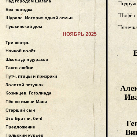
Над городом Шагала
Подруж
Без поводка
Шофёр
Шурале. История одной семьи
Пушкинский дом
Нянечка
НОЯБРЬ 2025
Три сестры
Ночной полёт
Школа для дураков
Танго любви
Путч, птицы и призраки
Золотой петушок
Але
Козинцев. Гоголиада
Ив
Пёс по имени Мани
Старший сын
Это Бритни, бич!
Ге
Предложение
Ви
Польский курьер