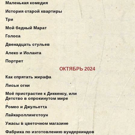
Маленькая комедия
История старой квартиры
Три
Мой бедный Марат
Голоса
Двенадцать стульев
Алеко и Иоланта
Портрет
ОКТЯБРЬ 2024
Как спрятать жирафа
Лисьи огни
Моё пристрастие к Диккенсу, или
Детство в опрокинутом мире
Ромео и Джульетта
Лайкароллингстоун
Ужасы в цветочном магазине
Фабрика по изготовлению вундеркиндов