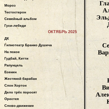
Гл
Мороз
А
Тестостерон
Эль
Семейный альбом
Гуси-лебеди
ОКТЯБРЬ 2025
ДК
С
Гипнотеатр Бранко Душича
Вар
На покое
Гудбай, Китти
Рапунцель
Есенин
Жестяной барабан
Слон Хортон
В
Дело трёх поросят
Але
Орестея
Слово-движение