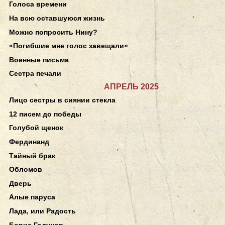
Голоса времени
На всю оставшуюся жизнь
Можно попросить Нину?
«Погибшие мне голос завещали»
Военные письма
Сестра печали
АПРЕЛЬ 2025
Лицо сестры в сиянии стекла
12 писем до победы
Голубой щенок
Фердинанд
Тайный брак
Обломов
Дверь
Алые паруса
Лада, или Радость
Борис Годунов