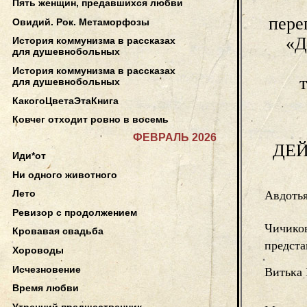
Пять женщин, предавшихся любви
пере
Овидий. Рок. Метаморфозы
«Д
История коммунизма в рассказах
для душевнобольных
История коммунизма в рассказах
для душевнобольных
КакогоЦветаЭтаКнига
Ковчег отходит ровно в восемь
ФЕВРАЛЬ 2026
ДЕ
Иди*от
Ни одного животного
Лето
Авдотья
Ревизор с продолжением
Чичиков
Кровавая свадьба
предста
Хороводы
Исчезновение
Витька 
Время любви
Утренний предшественник