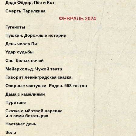
Дядя Фёдор, Пёс и Кот
Смерть Тарелкина
ФЕВРАЛЬ 2024
Гугеноты
Пушкин. Дорожные истории
День числа Пи
Удар судьбы
Сны белых ночей
Мейерхольд. Чужой театр
Говорит ленинградская сказка
Озорные частушки. Роден. 598 тактов
Дама с камелиями
Пуритане
Сказка о мёртвой царевне
и о семи богатырях
Настанет день...
Зола