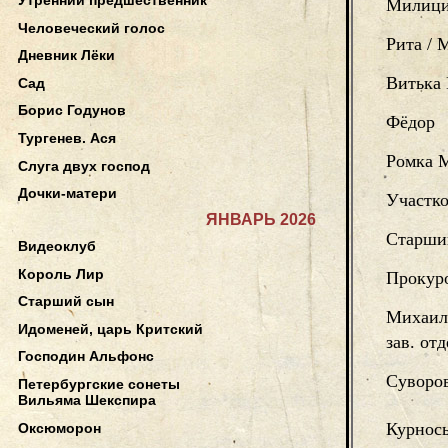
Милици
Человеческий голос
Рита / 
Дневник Лёки
Витька 
Сад
Борис Годунов
Фёдор
Тургенев. Ася
Ромка 
Слуга двух господ
Дочки-матери
Участко
ЯНВАРЬ 2026
Старши
Видеоклуб
Король Лир
Прокур
Старший сын
Михаил
Идоменей, царь Критский
зав. от
Господин Альфонс
Суворов
Петербургские сонеты
Вильяма Шекспира
Курнос
Оксюморон