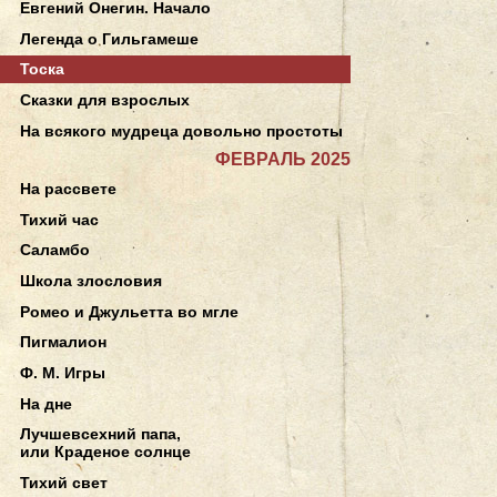
Евгений Онегин. Начало
Легенда о Гильгамеше
Тоска
Сказки для взрослых
На всякого мудреца довольно простоты
ФЕВРАЛЬ 2025
На рассвете
Тихий час
Саламбо
Школа злословия
Ромео и Джульетта во мгле
Пигмалион
Ф. М. Игры
На дне
Лучшевсехний папа,
или Краденое солнце
Тихий свет