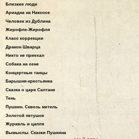
Близкие люди
Ариадна на Наксосе
Человек из Дублина
Жирофле-Жирофля
Класс коррекции
Дракон Шварца
Никто не приехал
Собака на сене
Концертные танцы
Барышня-крестьянка
Сказка о царе Салтане
Тень
Пушкин. Сквозь метель
Золотой петушок
Журавль и цапля
Вымыслы. Сказки Пушкина