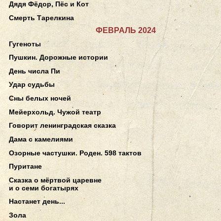
Дядя Фёдор, Пёс и Кот
Смерть Тарелкина
ФЕВРАЛЬ 2024
Гугеноты
Пушкин. Дорожные истории
День числа Пи
Удар судьбы
Сны белых ночей
Мейерхольд. Чужой театр
Говорит ленинградская сказка
Дама с камелиями
Озорные частушки. Роден. 598 тактов
Пуритане
Сказка о мёртвой царевне
и о семи богатырях
Настанет день...
Зола