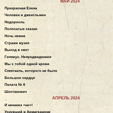
МАЙ 2024
Прекрасная Елена
Человек и джентльмен
Недоросль
Полосатые сказки
Ночь нежна
Стражи музея
Выход в свет
Гиппиус. Непредвиденное
Мы с тобой одной крови
Спектакль, которого не было
Большое сердце
Палата № 6
Шостакович
АПРЕЛЬ 2024
И никаких «но»!
Уснувший в Армагеддоне