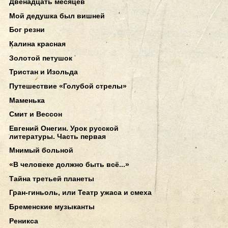
Двенадцать месяцев
Мой дедушка был вишней
Бог резни
Калина красная
Золотой петушок
Тристан и Изольда
Путешествие «Голубой стрелы»
Маменька
Смит и Вессон
Евгений Онегин. Урок русской
литературы. Часть первая
Мнимый больной
«В человеке должно быть всё...»
Тайна третьей планеты
Гран-гиньоль, или Театр ужаса и смеха
Бременские музыканты
Реникса