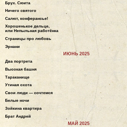
Брух. Сюита
Ничего святого
Салют, конферансье!
Хорошенькое дельце,
или Непыльная работёнка
Страницы про любовь
Эрнани
ИЮНЬ 2025
Два портрета
Высокая башня
Тараканище
Утиная охота
Свои люди — сочтемся
Белые ночи
Зойкина квартира
Брат Андрей
МАЙ 2025