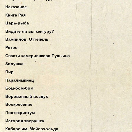
Наказание
Книга Рая
Царь-рыба
Видите ли вы кенгуру?
Вампилов. Оттепель
Ретро
Спасти камер-юнкера Пушкина
Золушка
Пир
Паралимпиец
Бом-бом-бом
Ворованный воздух
Воскресение
Постскриптум
История зверушек
Кабаре им. Мейерхольда