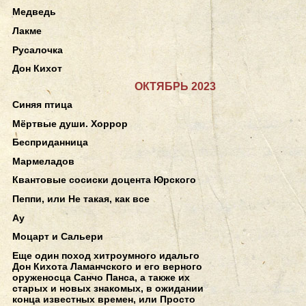
Медведь
Лакме
Русалочка
Дон Кихот
ОКТЯБРЬ 2023
Синяя птица
Мёртвые души. Хоррор
Бесприданница
Мармеладов
Квантовые сосиски доцента Юрского
Пеппи, или Не такая, как все
Ау
Моцарт и Сальери
Еще один поход хитроумного идальго
Дон Кихота Ламанчского и его верного
оруженосца Санчо Панса, а также их
старых и новых знакомых, в ожидании
конца известных времен, или Просто