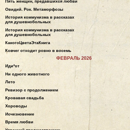
Пять женщин, предавшихся любви
Овидий. Рок. Метаморфозы
История коммунизма в рассказах
для душевнобольных
История коммунизма в рассказах
для душевнобольных
КакогоЦветаЭтаКнига
Ковчег отходит ровно в восемь
ФЕВРАЛЬ 2026
Иди*от
Ни одного животного
Лето
Ревизор с продолжением
Кровавая свадьба
Хороводы
Исчезновение
Время любви
Утренний предшественник