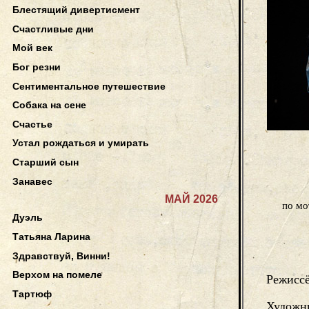
Блестящий дивертисмент
Счастливые дни
Мой век
Бог резни
Сентиментальное путешествие
Собака на сене
Счастье
Устал рождаться и умирать
Старший сын
Занавес
МАЙ 2026
по мо
Дуэль
Татьяна Ларина
Здравствуй, Винни!
Верхом на помеле
Режисс
Тартюф
Художн