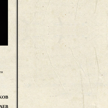
ен
ЖОВ
АЕВ