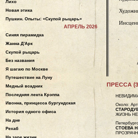
Лихо
Новая этика
Художни
Пушкин. Опыты: «Скупой рыцарь»
Инсцен
АПРЕЛЬ 2026
Синяя пирамидка
Жанна Д'Арк
Скупой рыцарь
Без названия
Я шагаю по Москве
Путешествие на Луну
ПРЕССА (3
Медный всадник
Последняя лента Крэппа
НЕВИДИМА
Ивонна, принцесса бургундская
Около: Арт
СТАРОДУ
История одного офиса
ЖИЗНЬ НЕ
На дне
Петербургс
СТОЕВА 
Рехаб
ПРОЗРАЧН
На заре жизни