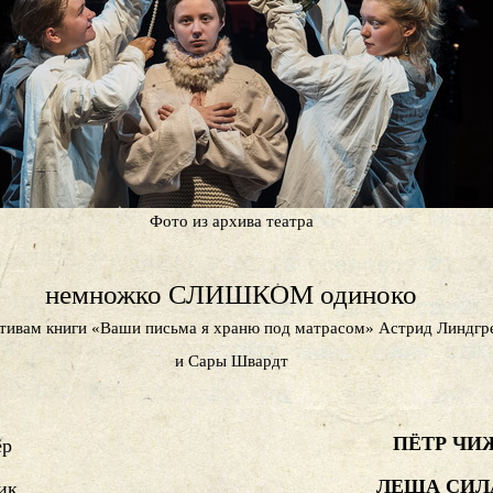
Фото из архива театра
немножко СЛИШКОМ одиноко
тивам книги «Ваши письма я храню под матрасом» Астрид Линдгр
и Сары Швардт
ПЁТР ЧИ
ёр
ЛЕША СИЛ
ик