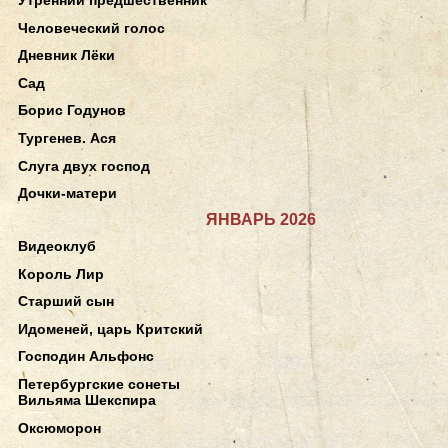
Человеческий голос
Дневник Лёки
Сад
Борис Годунов
Тургенев. Ася
Слуга двух господ
Дочки-матери
ЯНВАРЬ 2026
Видеоклуб
Король Лир
Старший сын
Идоменей, царь Критский
Господин Альфонс
Петербургские сонеты
Вильяма Шекспира
Оксюморон