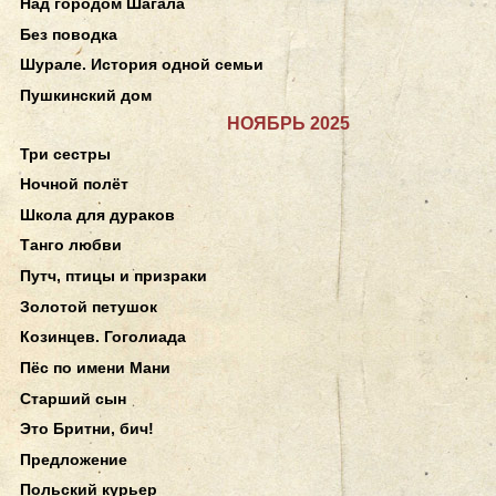
Над городом Шагала
Без поводка
Шурале. История одной семьи
Пушкинский дом
НОЯБРЬ 2025
Три сестры
Ночной полёт
Школа для дураков
Танго любви
Путч, птицы и призраки
Золотой петушок
Козинцев. Гоголиада
Пёс по имени Мани
Старший сын
Это Бритни, бич!
Предложение
Польский курьер